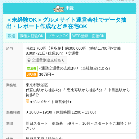
未読
＜未経験OK＞グルメサイト運営会社でデータ抽
出・レポート作成など＠在宅OK
派遣
職種未経験OK
ブランクOK
WEB登録・面接OK
時給1,700円【月収例】約306,000円（時給1,700円×実働
給与
8.00h×21日+残業10h）+交通費
交通費別途支給あり
○通勤交通費の支給あり（当社規定による）
交通費
30万円～
月収例
東京都渋谷区
勤務地
代官山駅から徒歩4分
/
恵比寿駅から徒歩5分
/
中目黒駅から
徒歩8分
●グルメサイト運営会社●
★10:00～19:00（休憩時間 12:00～13:00）
勤務時間
即日スタート ※急募 ○9月～、10月～スタートもご相談くだ
期間
さい♪