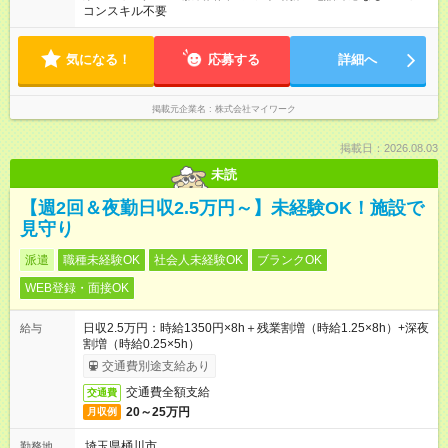
コンスキル不要
気になる！
応募する
詳細へ
掲載元企業名
株式会社マイワーク
掲載日：2026.08.03
未読
【週2回＆夜勤日収2.5万円～】未経験OK！施設で
見守り
派遣
職種未経験OK
社会人未経験OK
ブランクOK
WEB登録・面接OK
日収2.5万円：時給1350円×8h＋残業割増（時給1.25×8h）+深夜
給与
割増（時給0.25×5h）
交通費別途支給あり
交通費全額支給
交通費
20～25万円
月収例
埼玉県桶川市
勤務地