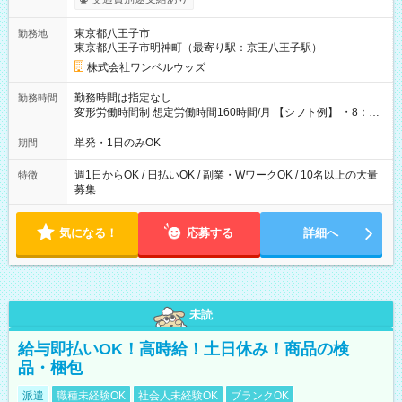
ンビニATMから 日払い分を引き落とせます！ 【試用期間】試
用期間なし
東京都八王子市
勤務地
東京都八王子市明神町（最寄り駅：京王八王子駅）
株式会社ワンベルウッズ
勤務時間は指定なし
勤務時間
変形労働時間制 想定労働時間160時間/月 【シフト例】 ・8：00
～21：00
単発・1日のみOK
期間
週1日からOK / 日払いOK / 副業・WワークOK / 10名以上の大量
特徴
募集
気になる！
応募する
詳細へ
未読
給与即払いOK！高時給！土日休み！商品の検
品・梱包
派遣
職種未経験OK
社会人未経験OK
ブランクOK