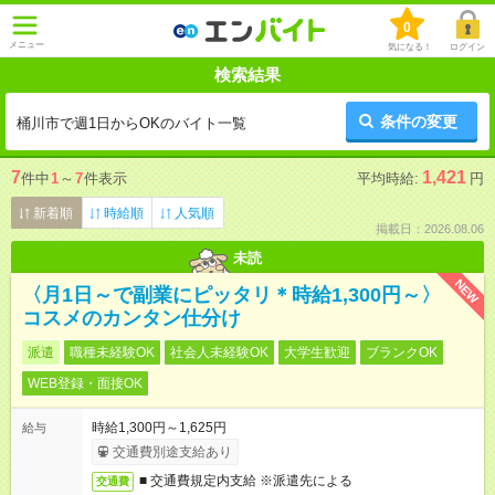
0
メニュー
気になる！
ログイン
検索結果
条件の変更
桶川市で週1日からOKのバイト一覧
7
1,421
件中
1
～
7
件表示
平均時給:
円
新着順
時給順
人気順
掲載日：2026.08.06
未読
NEW
〈月1日～で副業にピッタリ＊時給1,300円～〉
コスメのカンタン仕分け
派遣
職種未経験OK
社会人未経験OK
大学生歓迎
ブランクOK
WEB登録・面接OK
時給1,300円～1,625円
給与
交通費別途支給あり
■ 交通費規定内支給 ※派遣先による
交通費