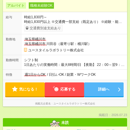
アルバイト
職種未経験OK
時給1,830円～
給与
時給1,830円以上 ※交通費一部支給（既定あり） ※経験・能力を
考慮して決定します 【収入例】 週1回勤務の場合：1,830円×8時
交通費別途支給あり
間×4回=5万8,560円 週3回勤務の場合：1,830円×8時間×12回
=17万5,680円 【試用期間】試用期間あり 試用期間の長さ：2ヶ
埼玉県桶川市
勤務地
月 ※ 雇用形態と給与に、本採用時と異なる部分があります。 雇
埼玉県桶川市
川田谷（最寄り駅：桶川駅）
用形態：本採用時と同じです。 給与：時給 1,580円以上
ユースタイルラボラトリー株式会社
シフト制
勤務時間
1日あたりの実働時間：最大8時間/日 【夜勤】 22：00～翌9：
00 ※週1日～OK ／ 夜勤専従 ＊＊ 勤務時間例 ＊＊ ■22時か
ら翌7時 ■23時から翌8時 ■24時から翌9時 など ※上記の時間
週1日からOK
/ 日払いOK / 副業・WワークOK
特徴
内で8時間勤務（休憩1時間）ご利用者様により、時間は異なり
ます。 ※曜日固定（毎週同じ曜日での勤務となります）
気になる！
応募する
詳細へ
掲載元企業名
ユースタイルラボラトリー株式会社
掲載日：2026.07.23
未読