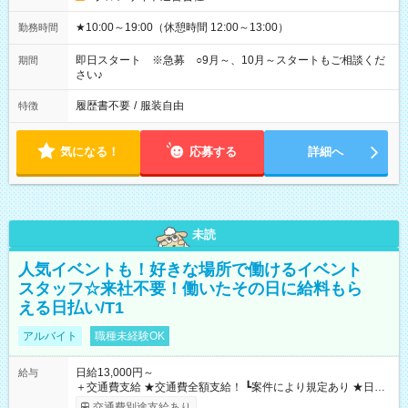
★10:00～19:00（休憩時間 12:00～13:00）
勤務時間
即日スタート ※急募 ○9月～、10月～スタートもご相談くだ
期間
さい♪
履歴書不要
/
服装自由
特徴
気になる！
応募する
詳細へ
未読
人気イベントも！好きな場所で働けるイベント
スタッフ☆来社不要！働いたその日に給料もら
える日払い/T1
アルバイト
職種未経験OK
日給13,000円～
給与
＋交通費支給 ★交通費全額支給！ ┗案件により規定あり ★日払
いOK！（規定あり） ┗働いたその日に現金GET♪ お仕事後はコ
交通費別途支給あり