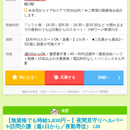
桶川駅
≪自宅からドアtoドアで30分以内！≫ご希望の勤務地を紹介
します。
▽シフト例 ・16:30～翌9:30 ・16:30～翌10:30など ※慣れるま
勤務時間
での最初のうちは日勤からのスタート！ ※Wワーク希望の方へ
今ご覧のお仕事で希望する勤務時間と、もう1つのお仕事の勤務
時間。 合計で週40時間を超える場合は応募できません。
【8月中のスタートOK！急募！】2カ月～ ■ご応募から最短2～
期間
3日後に就業が可能です！
週1日からOK
/
履歴書不要
/
40～50代活躍中
/
服装自由
/
シフ
特徴
ト勤務
/
10名以上の大量募集
/
電話対応なし
/
パソコンスキル不
要
気になる！
応募する
詳細へ
掲載元企業名
日研トータルソーシング株式会社 メディカルケア事業部
未読
【無資格でも時給1,830円～】夜間見守りヘルパー
✨訪問介護（週1日から／夜勤専従） /Jb