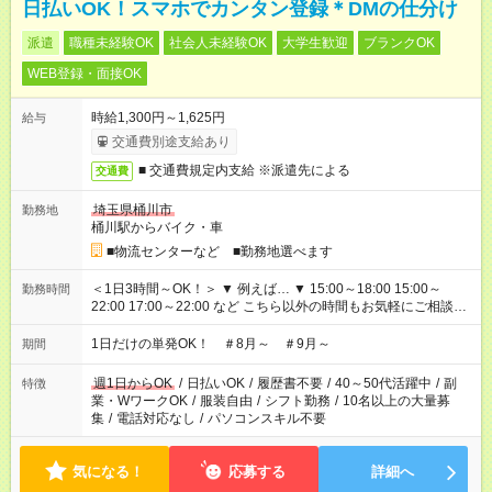
日払いOK！スマホでカンタン登録＊DMの仕分け
派遣
職種未経験OK
社会人未経験OK
大学生歓迎
ブランクOK
WEB登録・面接OK
時給1,300円～1,625円
給与
交通費別途支給あり
■ 交通費規定内支給 ※派遣先による
交通費
埼玉県桶川市
勤務地
桶川駅からバイク・車
■物流センターなど ■勤務地選べます
＜1日3時間～OK！＞ ▼ 例えば… ▼ 15:00～18:00 15:00～
勤務時間
22:00 17:00～22:00 など こちら以外の時間もお気軽にご相談く
ださい！
1日だけの単発OK！ ＃8月～ ＃9月～
期間
週1日からOK
/
日払いOK
/
履歴書不要
/
40～50代活躍中
/
副
特徴
業・WワークOK
/
服装自由
/
シフト勤務
/
10名以上の大量募
集
/
電話対応なし
/
パソコンスキル不要
気になる！
応募する
詳細へ