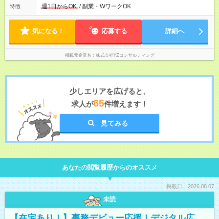
通費支給 【試用期間】試用期間なし
わりを利用しての勤務も大歓迎です♪ ■フリーターさん しっかり
週1日からOK
/ 副業・WワークOK
特徴
稼ぎたい方に必見です！ 毎日フルタイム勤務も大歓迎♪
──────────────────
気になる！
応募する
詳細へ
掲載元企業名
株式会社YZコンサルティング
少しエリアを広げると、
65
求人が
件増えます！
見てみる
あなたの閲覧履歴からのオススメ
掲載日：2026.08.07
未読
【在宅あり！】事務デビュー応援！デジタル広