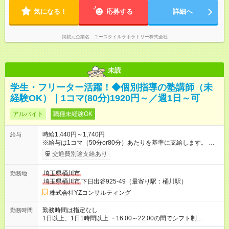
定（毎週同じ曜日勤務）
気になる！
応募する
詳細へ
掲載元企業名
ユースタイルラボラトリー株式会社
未読
学生・フリーター活躍！◆個別指導の塾講師（未
経験OK）｜1コマ(80分)1920円～／週1日～可
アルバイト
職種未経験OK
時給1,440円～1,740円
給与
※給与は1コマ（50分or80分）あたりを基準に支給します。 上記
の時給表記は、1コマの支給額を1時間あたりに換算した金額で
交通費別途支給あり
す。 高校生 └80分授業 2，320円／1コマ └50分授業 1，450
円／1コマ 中学生 └80分授業 1，920円／1コマ └50分授業
埼玉県桶川市
勤務地
1，200円／1コマ 昇給あり 自身の知識や経験を活かせるワンラ
埼玉県桶川市
下日出谷925-49（最寄り駅：桶川駅）
ンク上の SS講師(本部認定試験)でベース給のアップも可能で
す！ 試験合格目指して一緒にがんばりましょう！！ ※給与には
株式会社YZコンサルティング
最大10分の授業準備時間等を含む ※指導人数に応じて手当加算
（最大+100円） ※原則、所定時間内での勤務となります。 万
勤務時間は指定なし
勤務時間
が一、所定時間を超える場合は、 別途時間外労働手当を支給
1日以上、1日1時間以上 ・16:00～22:00の間でシフト制
いたします。 支払方法：月1回 交通費：別途一部支給 ※原則交
────────────────── ■学生さん 授業がない日・学校終