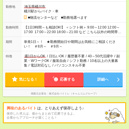
埼玉県桶川市
勤務地
桶川駅からバイク・車
■物流センターなど ■勤務地選べます
【1日3時間～も相談OK!】 ＜シフト例＞ 9:00～12:00 12:00～
勤務時間
17:00 17:00～22:00 18:00～21:00 など こちら以外の時間帯も
お気軽にご相談ください！
単発1日～！ ★勤務開始日や期間はお気軽にご相談くださ
期間
い！ ＃8月～ ＃9月～
週1日からOK
/
日払いOK
/
履歴書不要
/
40～50代活躍中
/
副
特徴
業・WワークOK
/
服装自由
/
シフト勤務
/
10名以上の大量募
集
/
電話対応なし
/
パソコンスキル不要
気になる！
応募する
詳細へ
掲載元企業名
株式会社バイトレ（キャムコムグループ）
興味のあるバイト
は、とりあえず保存しよう♪
保存した求人は、後からまとめて応募できるよ。
企業からアプローチが届くことも！