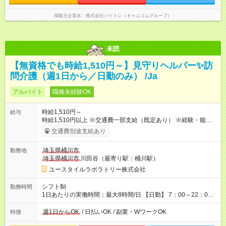
掲載元企業名
株式会社バイトレ（キャムコムグループ）
未読
【無資格でも時給1,510円～】見守りヘルパー✨訪
問介護（週1日から／日勤のみ） /Ja
アルバイト
職種未経験OK
時給1,510円～
給与
時給1,510円以上 ※交通費一部支給（既定あり） ※経験・能力を
考慮して決定します 【収入例】 週1回勤務の場合：1,510円×8時
交通費別途支給あり
間×4回=4万8,320円 週3回勤務の場合：1,510円×8時間×12回
=14万4,960円 週5回勤務の場合：1,510円×8時間×20回=24万
埼玉県桶川市
勤務地
1,600円 【試用期間】試用期間あり 試用期間の長さ：2ヶ月
埼玉県桶川市
川田谷（最寄り駅：桶川駅）
※ 雇用形態と給与に、本採用時と異なる部分があります。 雇用
形態：本採用時と同じです。 給与：時給 1,150円以上
ユースタイルラボラトリー株式会社
シフト制
勤務時間
1日あたりの実働時間：最大8時間/日 【日勤】 7：00～22：00
の間で8時間勤務（休憩時間は法定通り） ※週1日～OK ／ 夜勤
なし ＊＊ 勤務時間例 ＊＊ ■8時から17時 ■9時から18時 ■10
週1日からOK
/ 日払いOK / 副業・WワークOK
特徴
時から19時 ■12時から21時 など ※訪問先により変動 ※曜日固