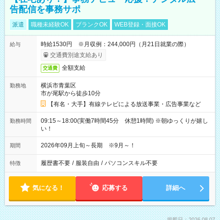
告配信を事務サポ
派遣
職種未経験OK
ブランクOK
WEB登録・面接OK
時給1530円 ※月収例：244,000円（月21日就業の際）
給与
交通費別途支給あり
全額支給
交通費
横浜市青葉区
勤務地
市が尾駅から徒歩10分
【有名・大手】有線テレビによる放送事業・広告事業など
09:15～18:00(実働7時間45分 休憩1時間) ※朝ゆっくりが嬉し
勤務時間
い！
2026年09月上旬～長期 ※9月～！
期間
履歴書不要
/
服装自由
/
パソコンスキル不要
特徴
気になる！
応募する
詳細へ
掲載日：2026.08.07