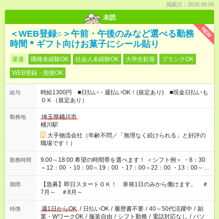
掲載日：2026.08.05
未読
NEW
＜WEB登録○＞午前・午後のみなど選べる勤務
時間＊ギフト向けお菓子にシール貼り
派遣
職種未経験OK
社会人未経験OK
大学生歓迎
ブランクOK
WEB登録・面接OK
時給1300円 ■日払い・週払いOK！(規定あり) ■現金日払いも
給与
ＯＫ（規定あり）
埼玉県桶川市
勤務地
桶川駅
大手物流会社（年齢不問／「無理なく続けられる」と好評の
職場です！）
9:00～18:00 希望の時間帯を選べます！ ＜シフト例＞ ・8：30
勤務時間
～12：00 ・10：00～19：00 ・17：00～22：00 ・13：00～
22：00 ・22：00～翌6：00 など
【急募】即日スタートＯＫ！ 単発1日のみから働けます。 ＃
期間
7月～ ＃8月～
週1日からOK
/
日払いOK
/
履歴書不要
/
40～50代活躍中
/
副
特徴
業・WワークOK
/
服装自由
/
シフト勤務
/
電話対応なし
/
パソ