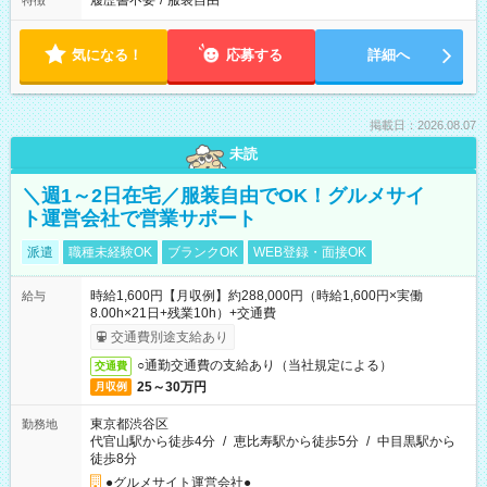
履歴書不要
/
服装自由
特徴
気になる！
応募する
詳細へ
掲載日：2026.08.07
未読
＼週1～2日在宅／服装自由でOK！グルメサイ
ト運営会社で営業サポート
派遣
職種未経験OK
ブランクOK
WEB登録・面接OK
時給1,600円【月収例】約288,000円（時給1,600円×実働
給与
8.00h×21日+残業10h）+交通費
交通費別途支給あり
○通勤交通費の支給あり（当社規定による）
交通費
25～30万円
月収例
東京都渋谷区
勤務地
代官山駅から徒歩4分
/
恵比寿駅から徒歩5分
/
中目黒駅から
徒歩8分
●グルメサイト運営会社●