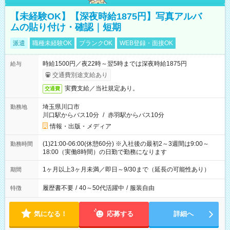
【未経験OK】【深夜時給1875円】写真アルバ
ムの貼り付け・確認｜短期
派遣
職種未経験OK
ブランクOK
WEB登録・面接OK
時給1500円／夜22時～翌5時までは深夜時給1875円
給与
交通費別途支給あり
実費支給／当社規定あり。
交通費
埼玉県川口市
勤務地
川口駅からバス10分
/
赤羽駅からバス10分
情報・出版・メディア
(1)21:00-06:00(休憩60分) ※入社後の最初2～3週間は9:00～
勤務時間
18:00（実働8時間）の日勤で勤務になります
1ヶ月以上3ヶ月未満／即日～9/30まで（延長の可能性あり）
期間
履歴書不要
/
40～50代活躍中
/
服装自由
特徴
気になる！
応募する
詳細へ