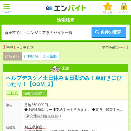
0
メニュー
気になる！
ログイン
検索結果
条件の変更
新座市でIT・エンジニア系のバイト一覧
1
---
件中
1
～
1
件表示
平均時給:
円
新着順
時給順
人気順
未読
ヘルプデスク／土日休み＆日勤のみ！車好きにぴ
ったり！【OOM_3】
正社員
職種未経験OK
月給250,000円～
給与
◆上記金額には一律支給手当を含みます。 ◆賞与、残業手当、休
日出勤手当、深夜手当を支給します。 ◆経験・年齢・能力など
交通費別途支給あり
を考慮して、加給優遇します。 【試用期間】試用期間あり 試用
期間の長さ：6ヶ月 雇用形態、給与は本採用時と同じです。
埼玉県新座市
勤務地