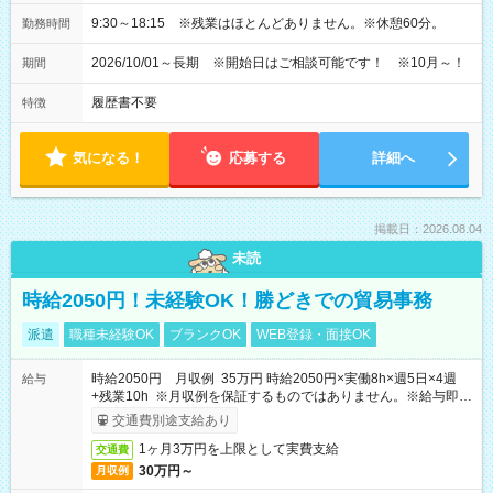
9:30～18:15 ※残業はほとんどありません。※休憩60分。
勤務時間
2026/10/01～長期 ※開始日はご相談可能です！ ※10月～！
期間
履歴書不要
特徴
気になる！
応募する
詳細へ
掲載日：2026.08.04
未読
時給2050円！未経験OK！勝どきでの貿易事務
派遣
職種未経験OK
ブランクOK
WEB登録・面接OK
時給2050円 月収例 35万円 時給2050円×実働8h×週5日×4週
給与
+残業10h ※月収例を保証するものではありません。※給与即受
取りサービス利用可（利用条件有）
交通費別途支給あり
1ヶ月3万円を上限として実費支給
交通費
30万円～
月収例