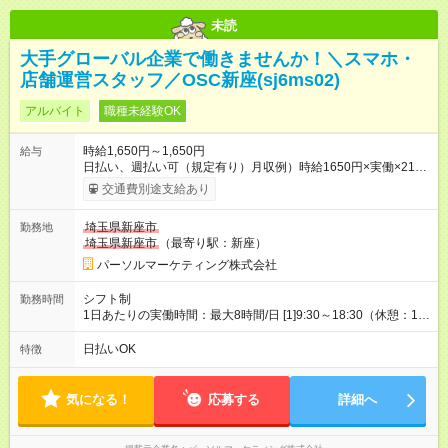
未読
大手グローバル企業で働きませんか！＼スマホ・
店舗運営スタッフ／OSC新座(sj6ms02)
アルバイト
職種未経験OK
時給1,650円～1,650円
給与
日払い、週払い可（規定有り）月収例）時給1650円×実働×21日
＝27万7200円 【試用期間】試用期間なし
交通費別途支給あり
埼玉県新座市
勤務地
埼玉県新座市
（最寄り駅：新座）
パーソルマーケティング株式会社
シフト制
勤務時間
1日あたりの実働時間：最大8時間/日 [1]9:30～18:30（休憩：1時
間） [2]10:30～19:30（休憩：1時間） 土日含む週5日勤務 ※
月/21日勤務 ※シフトは一例です。実働8h/休憩1h勤務 残業ほぼ
日払いOK
特徴
無し（5h/月）
気になる！
応募する
詳細へ