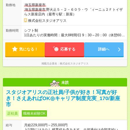
ださい！ ※上記は最低保証金額です。 ★引っ越しを伴う転勤の
埼玉県新座市
勤務地
場合は、 ・引っ越し費用や住居費用を会社がサポート！ ・地域
埼玉県新座市
野火止５－２－６０ラ・ウ゛ィーニュ２Ｆトイザ
外手当月額2万円支給（上限3年） 【試用期間】試用期間あり 試
らス新座店内（最寄り駅：新座）
用期間の長さ：3ヶ月 ※ 雇用形態と給与に、本採用時と異なる部
分があります。 雇用形態：本採用時と同じです。 給与：月
株式会社スタジオアリス
給 196,000円 ～ 200,000円 残業代は別途全額支給いたします。
シフト制
勤務時間
1日あたりの実働時間：最大8時間/日 9：30～20：00（休憩60
分）実働8時間 ※配属店舗により若干異なります ※勤務時間はシ
フトにより決定します ※1年単位の変形労働時間制（平均39.12
気になる！
時間／週） ※残業は月10時間程度です
応募する
詳細へ
掲載元企業名
株式会社スタジオアリス
未読
スタジオアリスの正社員/子供が好き！写真が好
き！さえあればOK◎キャリア制度充実_170/新座
市
正社員
職種未経験OK
月給229,000円～255,000円
給与
上記額にはみなし残業代を含みます。※超過分は全額支給いたし