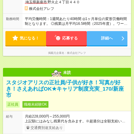
埼玉県新座市
野火止４丁目４４０
株式会社アレフ
平均労働時間：1週間あたり40時間 ◎1ヶ月単位の変形労働時間
勤務時間
制となります。 ◎残業は月平均16.5時間（2025年度）。ワーク
ライフバランス充実のため、働きやすい環境づくりを推進して
います。 平均労働時間：1週間あたり40時間 ◎1ヶ月単位の変形
気になる！
労働時間制となります。 ◎残業は月平均16.5時間（2025年
応募する
詳細へ
度）。ワークライフバランス充実のため、働きやすい環境づく
りを推進しています。
掲載元企業名
株式会社アレフ
未読
スタジオアリスの正社員/子供が好き！写真が好
き！さえあればOK★キャリア制度充実_170/新座
市
正社員
職種未経験OK
月給228,000円～255,000円
給与
上記額にはみなし残業代を含みます。※超過分は全額支給いたし
ます。 みなし残業代 30,000円／月 みなし残業時間 18時
交通費別途支給あり
間 ～ 20時間／月 ★待遇条件の詳細については、面接でご相談く