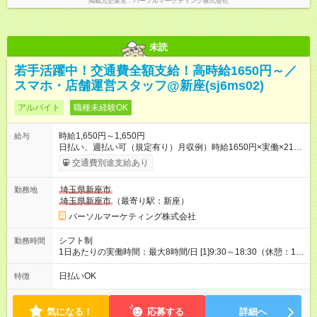
掲載元企業名
パーソルマーケティング株式会社
未読
若手活躍中！交通費全額支給！高時給1650円～／
スマホ・店舗運営スタッフ@新座(sj6ms02)
アルバイト
職種未経験OK
時給1,650円～1,650円
給与
日払い、週払い可（規定有り）月収例）時給1650円×実働×21日
＝27万7200円 【試用期間】試用期間なし
交通費別途支給あり
埼玉県新座市
勤務地
埼玉県新座市
（最寄り駅：新座）
パーソルマーケティング株式会社
シフト制
勤務時間
1日あたりの実働時間：最大8時間/日 [1]9:30～18:30（休憩：1時
間） [2]10:30～19:30（休憩：1時間） 土日含む週5日勤務 ※
月/21日勤務 ※シフトは一例です。実働8h/休憩1h勤務 残業ほぼ
日払いOK
特徴
無し（5h/月）
気になる！
応募する
詳細へ