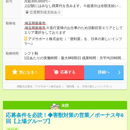
月給300,000円～
給与
上記額にはみなし残業代を含みます。※超過分は全額支給いたし
ます。 みなし残業代 73,808円／月 みなし残業時間 45時間／月
交通費別途支給あり
年5回のボーナスあり！ ◆2種類のボーナスがあります（ボーナ
スA、ボーナスB）。 └3ヶ月ごと（年4回）：ボーナスA └年度
埼玉県新座市
勤務地
末（年1回）：ボーナスB ◆ボーナスは年で合計「年5回」お渡
埼玉県新座市
※直行直帰のお仕事のため活動目安エリアとして
し。ボーナスなしはありません。 └ボーナス合計で約100～250
エリア選択をしております
万/年程度になります。 └ボーナス合計が80万を切る等というこ
とはほぼありません。 ＜ボーナス5回がどう支払われるか＞ 1月
アズサポート株式会社（「便利屋」を、日本の新しいインフ
～3月：月給のみ 4月～11月：月給＋ボーナスA 12月：月給＋ボ
ラへ）
ーナスA＋ボーナスB --------------------------------- 昇給：あり ※年
1回評価に基づく 手当：あり 全額100%支給 ・交通費（通勤
シフト制
勤務時間
費） ・業務における活動費 ・超過勤務手当 【注意】 貸与する
1日あたりの実働時間：最大8時間/日 残業時間：月平均20時間程
社用車は、社員各自が保管していただきます ?駐車場代が仮にか
度 ※閑散月10時間ほど、繁忙期40時間ほど 【注意】 直行直帰の
かる場合、各自での負担となります 【試用期間】試用期間あり
ため、最初に訪問するお客様と、最後のお客様のご自宅の場所
試用期間の長さ：4ヶ月 ※ 雇用形態と給与に、本採用時と異なる
気になる！
によっては出勤・退勤時間が変動する場合がございます 例）
応募する
詳細へ
部分があります。 雇用形態：中途採用（契約社員） 給与：本採
閑散期10時に出発、退勤16時代～繁忙期7時代に出発～帰宅20
用時と同じです。 試用期間中は嘱託社員契約となります。嘱託
時代
社員契約中の給与・待遇・福利厚生は正社員のものと同じで
掲載元企業名
アズサポート株式会社（「便利屋」を、日本の新しいインフラへ）
す。99％の方が試用期間後に正社員に移行しております。
未読
応募条件を必読！◆害獣対策の営業／ボーナス年6
回【上場グループ】