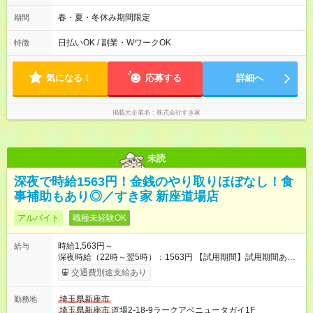
週2日～・1日2h～OK◎ ※22:00から翌5:00までは18歳以上の方
のみ勤務可能です（18歳未満の深夜業務禁止のため） ★深夜で
春・夏・冬休み期間限定
期間
も安心して働けます★ すき家では、ワンオペを禁止していま
す。 必ず、2名以上での勤務を行いますので、安心して働けま
日払いOK / 副業・WワークOK
特徴
す。
気になる！
応募する
詳細へ
掲載元企業名
株式会社すき家
未読
深夜で時給1563円！金銭のやり取りほぼなし！食
事補助もあり◎／すき家 新座道場店
アルバイト
職種未経験OK
時給1,563円～
給与
深夜時給（22時～翌5時）：1563円 【試用期間】試用期間あり
試用期間の長さ：1ヶ月 雇用形態、給与は本採用時と同じです。
交通費別途支給あり
試用期間の実態は30日（※条件変更なし）ですが、切り上げで
一ヶ月とさせていただきます。 研修制度あり：15時間(研修中も
埼玉県新座市
勤務地
同時給）
埼玉県新座市
道場2-18-9ラークアベニュータガイ1F