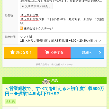
上記額にはみなし残業代を含みます。※超過分は全額支給いたし
ます。 みなし残業代 59,000円／月 みなし残業時間 29時間／月
交通費別途支給あり
※スキル・能力等を考慮の上決定します。 ＼★ご希望の働き方
に合わせて、以下の3タイプから自由に選択可能です★／ ■グロ
埼玉県新座市
勤務地
ーバル型（全国転勤あり） 月収32万円～64万4，000円 ※グロ
埼玉県新座市
大和田2丁目5番28号（最寄り駅：新座駅、北朝霞
ーバル手当4万1，000円／月を含みます。 ■中域型（エリア内勤
駅）
務：県を跨ぐ転勤あり・転居は応相談） 月収29万円～60万7，
000円 ■地域限定型（転居を伴う転勤なし：通勤可能な範囲の
株式会社ネクステージ
み） 月収270万～58万3，000円 【 昇給・賞与 】 ■昇給：年1
回 ■賞与：通常賞与/年4回＋チーム賞与/年2回（☆あなたの活躍
シフト制
勤務時間
に合わせて支給！※規定あり） 【試用期間】試用期間あり 試用
1日あたりの実働時間：最大8時間/日 ■8:00～20:30の間でシフト
期間の長さ：3ヶ月 雇用形態、給与は本採用時と同じです。
制（実働8h／休憩60分） ※9:30～18:30（メイン時間帯）を軸
に早番・遅番あり ＼★深夜・夜勤なし＆残業月平均17h★／ 残
気になる！
業が少なめなので、仕事終わりの趣味や家族と過ごす時間もた
応募する
詳細へ
っぷり確保！ 無理なく安定したリズムで働けます◎
掲載元企業名
株式会社ネクステージ
未読
＜営業経験で、すべてを叶える＞初年度年収500万
円～◆残業14.5h以下/1HSP
正社員