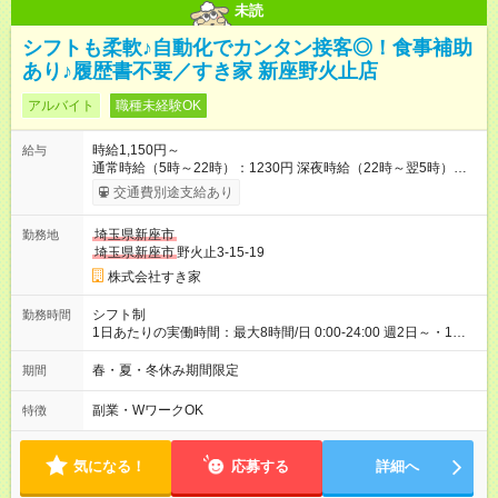
未読
シフトも柔軟♪自動化でカンタン接客◎！食事補助
あり♪履歴書不要／すき家 新座野火止店
アルバイト
職種未経験OK
時給1,150円～
給与
通常時給（5時～22時）：1230円 深夜時給（22時～翌5時）：
1563円 高校生時給：1150円 【特別手当】早朝手当（5：00-9：
交通費別途支給あり
00）時給+150円 【試用期間】試用期間あり 試用期間の長さ：1
ヶ月 雇用形態、給与は本採用時と同じです。 試用期間の実態は
埼玉県新座市
勤務地
30日（※条件変更なし）ですが、切り上げで一ヶ月とさせてい
埼玉県新座市
野火止3-15-19
ただきます。 研修制度あり：15時間(研修中も同時給）
株式会社すき家
シフト制
勤務時間
1日あたりの実働時間：最大8時間/日 0:00-24:00 週2日～・1日
2h～OK ＜シフト例＞ 〇朝帯 5:00-9:00 〇昼帯 9:00-14:00 〇午
後帯 14:00-18:00 〇夜帯 18:00-22:00 〇深夜帯 22:00-翌5:00 基
春・夏・冬休み期間限定
期間
本は固定シフトですが家庭の都合などイレギュラーには対応し
ます♪
副業・WワークOK
特徴
気になる！
応募する
詳細へ