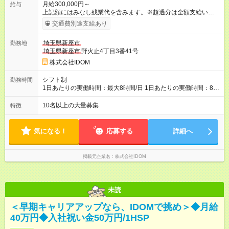
月給300,000円～
給与
上記額にはみなし残業代を含みます。※超過分は全額支給いたし
ます。 みなし残業代 40,817円 以上／月 みなし残業時間 20時間
交通費別途支給あり
／月 月給＋インセンティブ＋賞与 ※前職給与・経験を考慮し、
決定いたします。 ＼頑張りはさらに給与で還元！／ ★昇給査定
埼玉県新座市
勤務地
年1回 ★能力給査定年3回 ★賞与年2回／平均3ヶ月分 ★インセン
埼玉県新座市
野火止4丁目3番41号
ティブ（毎月支給／年平均支給額：90万円） ★管理職昇格後：
月収目安55万円、年収650万円～1000万円前後 ◎キャリアアッ
株式会社IDOM
プも応援！ 若手のうちから、様々なキャリアにチャレンジでき
るのも当社ならでは。1年後に店長になったメンバーもいます。
シフト制
勤務時間
【試用期間】試用期間あり 試用期間の長さ：4ヶ月 雇用形態、
1日あたりの実働時間：最大8時間/日 1日あたりの実働時間：8時
給与は本採用時と同じです。
間 シフト制
10名以上の大量募集
特徴
気になる！
応募する
詳細へ
掲載元企業名
株式会社IDOM
未読
＜早期キャリアアップなら、IDOMで挑め＞◆月給
40万円◆入社祝い金50万円/1HSP