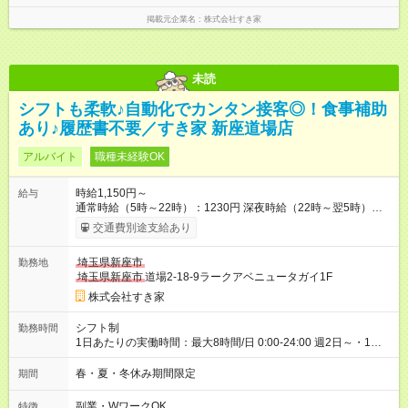
掲載元企業名
株式会社すき家
未読
シフトも柔軟♪自動化でカンタン接客◎！食事補助
あり♪履歴書不要／すき家 新座道場店
アルバイト
職種未経験OK
時給1,150円～
給与
通常時給（5時～22時）：1230円 深夜時給（22時～翌5時）：
1563円 高校生時給：1150円 【特別手当】早朝手当（5：00-9：
交通費別途支給あり
00）時給+150円 【試用期間】試用期間あり 試用期間の長さ：1
ヶ月 雇用形態、給与は本採用時と同じです。 試用期間の実態は
埼玉県新座市
勤務地
30日（※条件変更なし）ですが、切り上げで一ヶ月とさせてい
埼玉県新座市
道場2-18-9ラークアベニュータガイ1F
ただきます。 研修制度あり：15時間(研修中も同時給）
株式会社すき家
シフト制
勤務時間
1日あたりの実働時間：最大8時間/日 0:00-24:00 週2日～・1日
2h～OK ＜シフト例＞ 〇朝帯 5:00-9:00 〇昼帯 9:00-14:00 〇午
後帯 14:00-18:00 〇夜帯 18:00-22:00 〇深夜帯 22:00-翌5:00 基
春・夏・冬休み期間限定
期間
本は固定シフトですが家庭の都合などイレギュラーには対応し
ます♪
副業・WワークOK
特徴