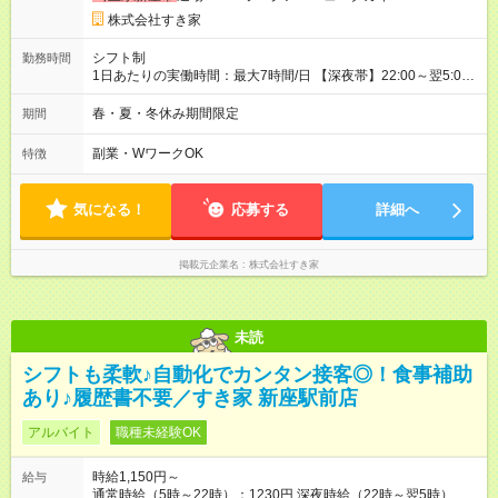
株式会社すき家
シフト制
勤務時間
1日あたりの実働時間：最大7時間/日 【深夜帯】22:00～翌5:00
週2日～・1日2h～OK◎ ※22:00から翌5:00までは18歳以上の方
のみ勤務可能です（18歳未満の深夜業務禁止のため） ★深夜で
春・夏・冬休み期間限定
期間
も安心して働けます★ すき家では、ワンオペを禁止していま
す。 必ず、2名以上での勤務を行いますので、安心して働けま
副業・WワークOK
特徴
す。
気になる！
応募する
詳細へ
掲載元企業名
株式会社すき家
未読
シフトも柔軟♪自動化でカンタン接客◎！食事補助
あり♪履歴書不要／すき家 新座駅前店
アルバイト
職種未経験OK
時給1,150円～
給与
通常時給（5時～22時）：1230円 深夜時給（22時～翌5時）：