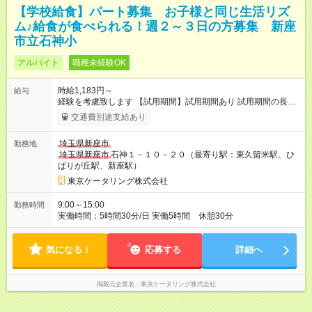
【学校給食】パート募集 お子様と同じ生活リズ
ム♪給食が食べられる！週２～３日の方募集 新座
市立石神小
アルバイト
職種未経験OK
時給1,183円～
給与
経験を考慮致します 【試用期間】試用期間あり 試用期間の長
さ：2ヶ月 雇用形態、給与は本採用時と同じです。
交通費別途支給あり
埼玉県新座市
勤務地
埼玉県新座市
石神１－１０－２０（最寄り駅：東久留米駅、ひ
ばりが丘駅、新座駅）
東京ケータリング株式会社
9:00～15:00
勤務時間
実働時間：5時間30分/日 実働5時間 休憩30分
気になる！
応募する
詳細へ
掲載元企業名
東京ケータリング株式会社