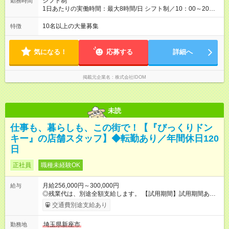
シフト制
勤務時間
す。 【試用期間】試用期間あり 試用期間の長さ：4ヶ月 雇用形
1日あたりの実働時間：最大8時間/日 シフト制／10：00～20：
態、給与は本採用時と同じです。 ＝『ストアプロ』という道も
00 ★月の平均残業時間は14.5時間！ 「閉店当番制の導入」「小
選べる＝ 『ストアプロ制度』では、業務委託契約を結び、店舗
型店での定休日の設定」「夜9時以降の社内チャット使用禁止」
10名以上の大量募集
特徴
運営を行なう新しい働き方。独立するわけではないので、正社
など、体制の見直しをしながら残業時間の削減に成功していま
員としての雇用は引き続き守られますし、毎月固定給も支給。
す！今後も前向きに働けるよう、環境を整えていくのでご安心
リスクを抑えながら、より大きな裁量をもって店舗運営を手掛
ください。
気になる！
応募する
詳細へ
けられます。
掲載元企業名
株式会社IDOM
未読
仕事も、暮らしも、この街で！【『びっくりドン
キー』の店舗スタッフ】◆転勤あり／年間休日120
日
正社員
職種未経験OK
月給256,000円～300,000円
給与
◎残業代は、別途全額支給します。 【試用期間】試用期間あり
試用期間の長さ：3ヶ月 雇用形態、給与は本採用時と同じです。
交通費別途支給あり
埼玉県新座市
勤務地