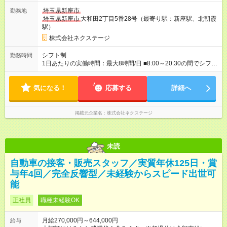
に合わせて、以下の3タイプから自由に選択可能です★／ ■グロ
埼玉県新座市
勤務地
ーバル型（全国転勤あり） 月収32万円～64万4，000円 ※グロ
埼玉県新座市
大和田2丁目5番28号（最寄り駅：新座駅、北朝霞
ーバル手当4万1，000円／月を含みます。 ■中域型（エリア内勤
駅）
務：県を跨ぐ転勤あり・転居は応相談） 月収29万円～60万7，
000円 ■地域限定型（転居を伴う転勤なし：通勤可能な範囲の
株式会社ネクステージ
み） 月収270万～58万3，000円 【 昇給・賞与 】 ■昇給：年1
回 ■賞与：通常賞与/年4回＋チーム賞与/年2回（☆あなたの活躍
シフト制
勤務時間
に合わせて支給！※規定あり） 【試用期間】試用期間あり 試用
1日あたりの実働時間：最大8時間/日 ■8:00～20:30の間でシフト
期間の長さ：3ヶ月 雇用形態、給与は本採用時と同じです。
制（実働8h／休憩60分） ※9:30～18:30（メイン時間帯）を軸
に早番・遅番あり ＼★深夜・夜勤なし＆残業月平均17h★／ 残
気になる！
業が少なめなので、仕事終わりの趣味や家族と過ごす時間もた
応募する
詳細へ
っぷり確保！ 無理なく安定したリズムで働けます◎
掲載元企業名
株式会社ネクステージ
未読
自動車の接客・販売スタッフ／実質年休125日・賞
与年4回／完全反響型／未経験からスピード出世可
能
正社員
職種未経験OK
月給270,000円～644,000円
給与