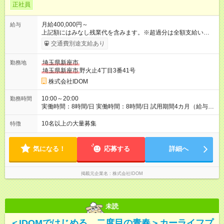
正社員
月給400,000円～
給与
上記額にはみなし残業代を含みます。※超過分は全額支給いたし
ます。 みなし残業代 51,021円 以上／月 みなし残業時間 20時間
交通費別途支給あり
／月 ※前職給与・経験を考慮し、決定いたします。 給与にプラ
スしてもらえる手当・インセンティブ ■交通費（月7万円まで）
埼玉県新座市
勤務地
■地域給（月2万5000円まで ※地域による） ■能力給（月最大9
埼玉県新座市
野火止4丁目3番41号
万9000円） ■店長能力給（月最大35万2000円） ■インセンティ
ブ（年3回／最大140万円）※ ■子供手当（1人／月2万円～3万
株式会社IDOM
円）※18歳まで ■店長手当（月2万円） ■店舗規模手当（月最大
10万円） ※インセンティブは、一部所属部署により年3回支給。
10:00～20:00
勤務時間
所属事業部によって、基準が異なります。 【試用期間】試用期
実働時間：8時間/日 実働時間：8時間/日 試用期間4カ月（給与や
間あり 試用期間の長さ：4ヶ月 雇用形態、給与は本採用時と同
その他条件に変更なし） ※契約期間の定めなし
じです。
10名以上の大量募集
特徴
気になる！
応募する
詳細へ
掲載元企業名
株式会社IDOM
未読
＜IDOMではじめる、二度目の青春＞カーライフプ