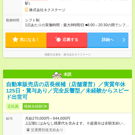
駅）
務：県を跨ぐ転勤あり・転居は応相談） 月収29万円～60万7，
000円 ■地域限定型（転居を伴う転勤なし：通勤可能な範囲の
株式会社ネクステージ
み） 月収270万～58万3，000円 【 昇給・賞与 】 ■昇給：年1
回 ■賞与：通常賞与/年4回＋チーム賞与/年2回（☆あなたの活躍
シフト制
勤務時間
に合わせて支給！※規定あり） 【試用期間】試用期間あり 試用
1日あたりの実働時間：最大8時間/日 ■8:00～20:30の間でシフト
期間の長さ：3ヶ月 雇用形態、給与は本採用時と同じです。
制（実働8h／休憩60分） ※9:30～18:30（メイン時間帯）を軸
に早番・遅番あり ＼★深夜・夜勤なし＆残業月平均17h★／ 残
気になる！
業が少なめなので、仕事終わりの趣味や家族と過ごす時間もた
応募する
詳細へ
っぷり確保！ 無理なく安定したリズムで働けます◎
掲載元企業名
株式会社ネクステージ
未読
自動車販売店の店長候補（店舗運営）／実質年休
125日・賞与あり／完全反響型／未経験からスピー
ド出世可
正社員
職種未経験OK
月給270,000円～644,000円
給与
上記額にはみなし残業代を含みます。※超過分は全額支給いたし
ます。 みなし残業代 59,000円／月 みなし残業時間 29時間／月
交通費別途支給あり
※スキル・能力等を考慮の上決定します。 ＼★ご希望の働き方