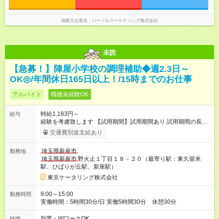
掲載元企業名
パーソルマーケティング株式会社
未読
【急募！】陣屋小学校の調理補助◆週2.3日～
OK◎/年間休日165日以上！/15時までのお仕事
アルバイト
職種未経験OK
時給1,183円～
給与
経験を考慮致します 【試用期間】試用期間あり 試用期間の長
さ：2ヶ月 雇用形態、給与は本採用時と同じです。
交通費別途支給あり
埼玉県新座市
勤務地
埼玉県新座市
野火止１丁目１８－２０（最寄り駅：東久留米
駅、ひばりが丘駅、新座駅）
東京ケータリング株式会社
9:00～15:00
勤務時間
実働時間：5時間30分/日 実働5時間30分 休憩30分
副業・WワークOK
特徴