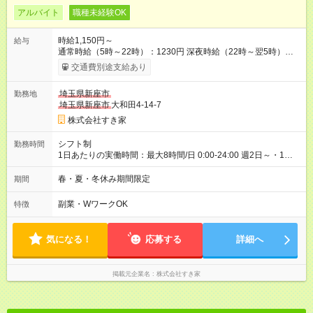
アルバイト
職種未経験OK
時給1,150円～
給与
通常時給（5時～22時）：1230円 深夜時給（22時～翌5時）：
1563円 高校生時給：1150円 【特別手当】早朝手当（5：00-9：
交通費別途支給あり
00）時給+150円 【試用期間】試用期間あり 試用期間の長さ：1
ヶ月 雇用形態、給与は本採用時と同じです。 試用期間の実態は
埼玉県新座市
勤務地
30日（※条件変更なし）ですが、切り上げで一ヶ月とさせてい
埼玉県新座市
大和田4-14-7
ただきます。 研修制度あり：15時間(研修中も同時給）
株式会社すき家
シフト制
勤務時間
1日あたりの実働時間：最大8時間/日 0:00-24:00 週2日～・1日
2h～OK ＜シフト例＞ 〇朝帯 5:00-9:00 〇昼帯 9:00-14:00 〇午
後帯 14:00-18:00 〇夜帯 18:00-22:00 〇深夜帯 22:00-翌5:00 基
春・夏・冬休み期間限定
期間
本は固定シフトですが家庭の都合などイレギュラーには対応し
ます♪
副業・WワークOK
特徴
気になる！
応募する
詳細へ
掲載元企業名
株式会社すき家