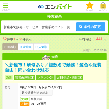
0
メニュー
気になる！
ログイン
検索結果
条件の変更
新座市で販売・サービス・営業系のバイト一覧
52
1,441
件中
1
～
50
件表示
平均時給:
円
新着順
時給順
人気順
掲載日：2026.07.18
未読
＼新座市！研修あり／複数名で勤務！髪色や服装
自由！問い合わせ対応
派遣
職種未経験OK
ブランクOK
WEB登録・面接OK
時給1400円 月収例 224,000円
給与
交通費別途支給あり
全額支給
交通費
20～25万円
月収例