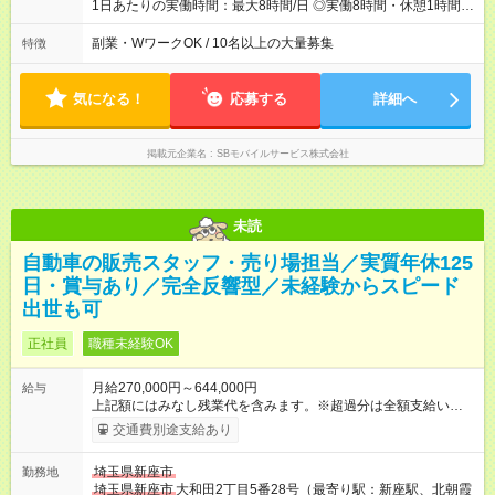
1日あたりの実働時間：最大8時間/日 ◎実働8時間・休憩1時間 ◎
残業は月平均5時間程度です
副業・WワークOK / 10名以上の大量募集
特徴
気になる！
応募する
詳細へ
掲載元企業名
SBモバイルサービス株式会社
未読
自動車の販売スタッフ・売り場担当／実質年休125
日・賞与あり／完全反響型／未経験からスピード
出世も可
正社員
職種未経験OK
月給270,000円～644,000円
給与
上記額にはみなし残業代を含みます。※超過分は全額支給いたし
ます。 みなし残業代 59,000円／月 みなし残業時間 29時間／月
交通費別途支給あり
※スキル・能力等を考慮の上決定します。 ＼★ご希望の働き方
に合わせて、以下の3タイプから自由に選択可能です★／ ■グロ
埼玉県新座市
勤務地
ーバル型（全国転勤あり） 月収32万円～64万4，000円 ※グロ
埼玉県新座市
大和田2丁目5番28号（最寄り駅：新座駅、北朝霞
ーバル手当4万1，000円／月を含みます。 ■中域型（エリア内勤