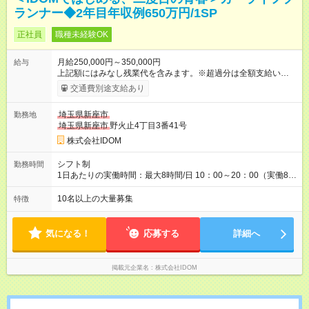
ランナー◆2年目年収例650万円/1SP
正社員
職種未経験OK
月給250,000円～350,000円
給与
上記額にはみなし残業代を含みます。※超過分は全額支給いたし
ます。 みなし残業代 31,888円 以上／月 みなし残業時間 20時間
交通費別途支給あり
／月 ※上記に加えインセンティブあり（年3回） ※前職給与・経
験を考慮し決定いたします 【管理職昇格後の収入例】 月収55万
埼玉県新座市
勤務地
円～ （月給40万円＋地域手当2万5000円＋管理職手当2万円＋店
埼玉県新座市
野火止4丁目3番41号
舗規模手当5万円＋管理職能力給5万5000円） ※想定年収650万
円～1000万円前後（業績評価により変動） ※能力に応じて即昇
株式会社IDOM
級、早期昇進も可能です。 【試用期間】試用期間あり 試用期間
の長さ：4ヶ月 雇用形態、給与は本採用時と同じです。
シフト制
勤務時間
1日あたりの実働時間：最大8時間/日 10：00～20：00（実働8時
間）
10名以上の大量募集
特徴
気になる！
応募する
詳細へ
掲載元企業名
株式会社IDOM