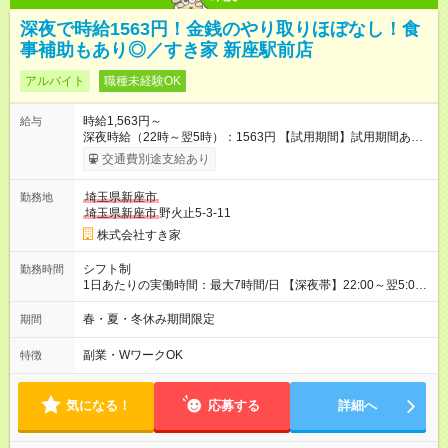
深夜で時給1563円！金銭のやり取りほぼなし！食
事補助もあり◎／すき家 新座駅前店
アルバイト
職種未経験OK
時給1,563円～
給与
深夜時給（22時～翌5時）：1563円 【試用期間】試用期間あり
試用期間の長さ：1ヶ月 雇用形態、給与は本採用時と同じです。
交通費別途支給あり
試用期間の実態は30日（※条件変更なし）ですが、切り上げで
一ヶ月とさせていただきます。 研修制度あり：15時間(研修中も
埼玉県新座市
勤務地
同時給）
埼玉県新座市
野火止5-3-11
株式会社すき家
シフト制
勤務時間
1日あたりの実働時間：最大7時間/日 【深夜帯】22:00～翌5:00
週2日～・1日2h～OK◎ ※22:00から翌5:00までは18歳以上の方
のみ勤務可能です（18歳未満の深夜業務禁止のため） ★深夜で
春・夏・冬休み期間限定
期間
も安心して働けます★ すき家では、ワンオペを禁止していま
す。 必ず、2名以上での勤務を行いますので、安心して働けま
副業・WワークOK
特徴
す。
気になる！
応募する
詳細へ