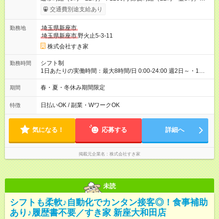
1563円 高校生時給：1150円 【特別手当】早朝手当（5：00-9：
交通費別途支給あり
00）時給+150円 【試用期間】試用期間あり 試用期間の長さ：1
ヶ月 雇用形態、給与は本採用時と同じです。 試用期間の実態は
埼玉県新座市
勤務地
30日（※条件変更なし）ですが、切り上げで一ヶ月とさせてい
埼玉県新座市
野火止5-3-11
ただきます。 研修制度あり：15時間(研修中も同時給）
株式会社すき家
シフト制
勤務時間
1日あたりの実働時間：最大8時間/日 0:00-24:00 週2日～・1日
2h～OK ＜シフト例＞ 〇朝帯 5:00-9:00 〇昼帯 9:00-14:00 〇午
後帯 14:00-18:00 〇夜帯 18:00-22:00 〇深夜帯 22:00-翌5:00 基
春・夏・冬休み期間限定
期間
本は固定シフトですが家庭の都合などイレギュラーには対応し
ます♪
日払いOK / 副業・WワークOK
特徴
気になる！
応募する
詳細へ
掲載元企業名
株式会社すき家
未読
シフトも柔軟♪自動化でカンタン接客◎！食事補助
あり♪履歴書不要／すき家 新座大和田店