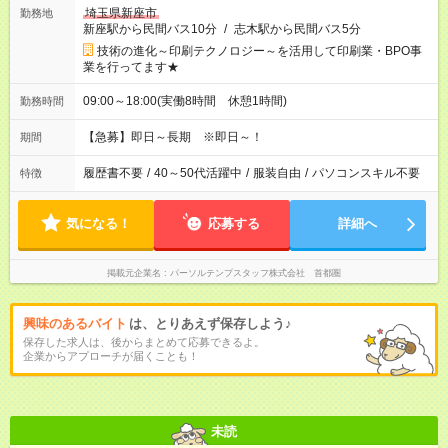
埼玉県新座市
勤務地
新座駅から民間バス10分
/
志木駅から民間バス5分
技術の進化～印刷テクノロジー～を活用して印刷業・BPO事
業を行ってます★
09:00～18:00(実働8時間 休憩1時間)
勤務時間
【急募】即日～長期 ※即日～！
期間
履歴書不要
/
40～50代活躍中
/
服装自由
/
パソコンスキル不要
特徴
気になる！
応募する
詳細へ
掲載元企業名
パーソルテンプスタッフ株式会社 首都圏
興味のあるバイト
は、とりあえず保存しよう♪
保存した求人は、後からまとめて応募できるよ。
企業からアプローチが届くことも！
未読