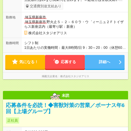
ます。 みなし残業代 30,000円／月 みなし残業時間 18時
交通費別途支給あり
間 ～ 20時間／月 ★待遇条件の詳細については、面接でご相談く
ださい！ ※上記は最低保証金額です。 ★引っ越しを伴う転勤の
埼玉県新座市
勤務地
場合は、 ・引っ越し費用や住居費用を会社がサポート！ ・地域
埼玉県新座市
野火止５－２－６０ラ・ウ゛ィーニュ２Ｆトイザ
外手当月額2万円支給（上限3年） 【試用期間】試用期間あり 試
らス新座店内（最寄り駅：新座）
用期間の長さ：3ヶ月 ※ 雇用形態と給与に、本採用時と異なる部
分があります。 雇用形態：本採用時と同じです。 給与：月
株式会社スタジオアリス
給 196,000円 ～ 200,000円 残業代は別途全額支給いたします。
シフト制
勤務時間
1日あたりの実働時間：最大8時間/日 9：30～20：00（休憩60
分）実働8時間 ※配属店舗により若干異なります ※勤務時間はシ
フトにより決定します ※1年単位の変形労働時間制（平均39.12
気になる！
時間／週） ※残業は月11時間程度です
応募する
詳細へ
掲載元企業名
株式会社スタジオアリス
未読
応募条件を必読！◆害獣対策の営業／ボーナス年6
回【上場グループ】
正社員