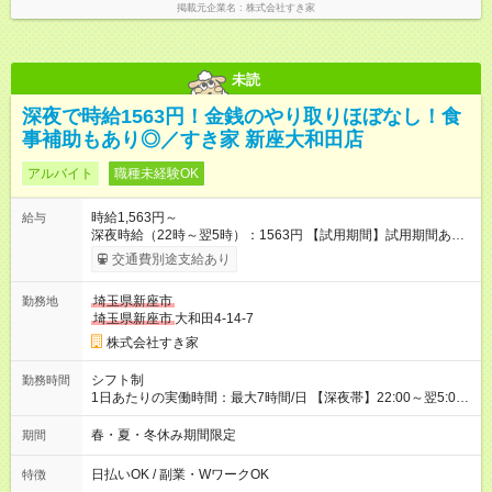
掲載元企業名
株式会社すき家
未読
深夜で時給1563円！金銭のやり取りほぼなし！食
事補助もあり◎／すき家 新座大和田店
アルバイト
職種未経験OK
時給1,563円～
給与
深夜時給（22時～翌5時）：1563円 【試用期間】試用期間あり
試用期間の長さ：1ヶ月 雇用形態、給与は本採用時と同じです。
交通費別途支給あり
試用期間の実態は30日（※条件変更なし）ですが、切り上げで
一ヶ月とさせていただきます。 研修制度あり：15時間(研修中も
埼玉県新座市
勤務地
同時給）
埼玉県新座市
大和田4-14-7
株式会社すき家
シフト制
勤務時間
1日あたりの実働時間：最大7時間/日 【深夜帯】22:00～翌5:00
週2日～・1日2h～OK◎ ※22:00から翌5:00までは18歳以上の方
のみ勤務可能です（18歳未満の深夜業務禁止のため） ★深夜で
春・夏・冬休み期間限定
期間
も安心して働けます★ すき家では、ワンオペを禁止していま
す。 必ず、2名以上での勤務を行いますので、安心して働けま
日払いOK / 副業・WワークOK
特徴
す。