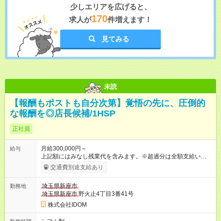
少しエリアを広げると、
170
求人が
件増えます！
見てみる
未読
【報酬もポストも自分次第】覚悟の先に、圧倒的
な報酬を◎店長候補/1HSP
正社員
月給300,000円～
給与
上記額にはみなし残業代を含みます。※超過分は全額支給いたし
ます。 みなし残業代 38,266円 以上／月 みなし残業時間 20時間
交通費別途支給あり
／月 ◎インセンティブ＋賞与あり！ ◎前職給与・経験を考慮
し、決定いたします。 ＝頑張りはしっかり還元！＝ ★昇給査定
埼玉県新座市
勤務地
年1回 ★能力給査定年3回 ★賞与年2回／平均3ヶ月分 ★インセン
埼玉県新座市
野火止4丁目3番41号
ティブ（毎月支給／年平均支給額：90万円） ★管理職昇格後：
月収目安55万円、年収650万円～1000万円前後 ＝キャリアアッ
株式会社IDOM
プも応援！＝ 若手のうちから、様々なキャリアにチャレンジで
きるのも当社ならでは。1年後に店長になったメンバーもいま