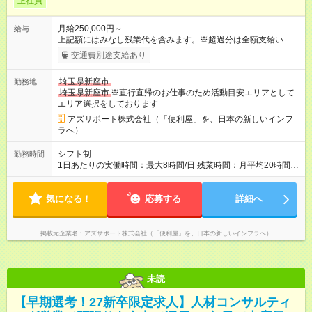
正社員
月給250,000円～
給与
上記額にはみなし残業代を含みます。※超過分は全額支給いたし
ます。 みなし残業代 73,808円／月 みなし残業時間 45時間／月
交通費別途支給あり
＜ボーナス＞ 合計で「年6回」お渡し └3ヶ月ごと（年4回）→A
タイプ └半年ごと（年2回）→Bタイプ ※合計で約200～300
埼玉県新座市
勤務地
万/年程度で動きます（一番高い方ですと400万超え） ※ボー
埼玉県新座市
※直行直帰のお仕事のため活動目安エリアとして
ナス合計が極端に150万を切る等ということはありません ＜年
エリア選択をしております
収イメージ＞ (1)各月のボーナス支払い 1月～3月：月給のみ 4
月、7月、10月：月給＋ボーナスA 6月、12月：月給＋ボーナス
アズサポート株式会社（「便利屋」を、日本の新しいインフ
B (2)経験年数に伴う年収推移 入社1年目：470万（3割）～520
ラへ）
万円以上（6割）～高い方（1割）600万超え 3年目： 7割の社員
が年収600万円以上 --------------------------------- 昇給：あり ※年1
シフト制
勤務時間
回評価に基づく 手当：あり 全額100%支給 ・交通費（通勤
1日あたりの実働時間：最大8時間/日 残業時間：月平均20時間程
費） ・業務における活動費 ・超過勤務手当 【注意】 貸与する
度 ※閑散月10時間ほど、繁忙期40時間ほど 【注意】 直行直帰の
社用車は、社員各自が保管していただきます 駐車場代が仮にか
ため、最初に訪問するお客様と、最後のお客様のご自宅の場所
かる場合、各自での負担となります 【試用期間】試用期間あり
気になる！
によっては出勤・退勤時間が変動する場合がございます 例）
応募する
詳細へ
試用期間の長さ：4ヶ月 ※ 雇用形態と給与に、本採用時と異なる
閑散期10時に出発、退勤16時代～繁忙期7時代に出発～帰宅20
部分があります。 雇用形態：中途採用（契約社員） 給与：本採
時代
用時と同じです。 試用期間中は嘱託社員契約となります。嘱託
掲載元企業名
アズサポート株式会社（「便利屋」を、日本の新しいインフラへ）
社員契約中の給与・待遇・福利厚生は正社員のものと同じで
す。99％の方が試用期間後に正社員に移行しております。
未読
【早期選考！27新卒限定求人】人材コンサルティ