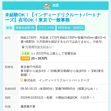
未読
未経験OK！【インディードリクルートパートナ
ーズ】在宅OK！東京で一般事務
派遣
職種未経験OK
ブランクOK
WEB登録・面接OK
時給1730円 月収例 27万円 時給1730円×実働7h45m×週5日×4
給与
週+残業5h ※月収例を保証するものではありません。※給与即
受取りサービス利用可（利用条件有）
交通費別途支給あり
1ヶ月3万円を上限として実費支給
交通費
25～30万円
月収例
東京都千代田区
勤務地
東京駅から徒歩3分
/
京橋(東京都)駅から徒歩5分
/
宝町(東京
都)駅
/
…
株式会社 インディードリクルートパートナーズ
09:30-18:15（休憩60分）実働7時間45分（残業少なめ！）
勤務時間
2026年10月01日～長期 ※開始日相談OK ※10月～！
期間
履歴書不要
特徴