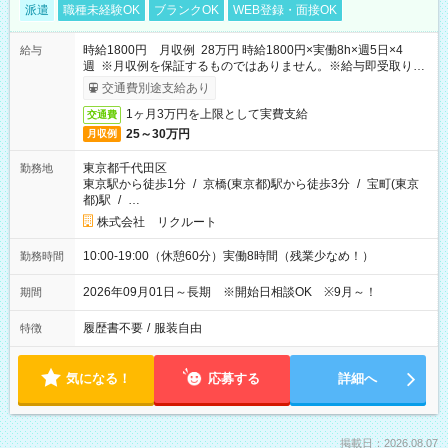
派遣
職種未経験OK
ブランクOK
WEB登録・面接OK
時給1800円 月収例 28万円 時給1800円×実働8h×週5日×4
給与
週 ※月収例を保証するものではありません。※給与即受取りサ
ービス利用可（利用条件有）
交通費別途支給あり
1ヶ月3万円を上限として実費支給
交通費
25～30万円
月収例
東京都千代田区
勤務地
東京駅から徒歩1分
/
京橋(東京都)駅から徒歩3分
/
宝町(東京
都)駅
/
…
株式会社 リクルート
10:00-19:00（休憩60分）実働8時間（残業少なめ！）
勤務時間
2026年09月01日～長期 ※開始日相談OK ※9月～！
期間
履歴書不要
/
服装自由
特徴
気になる！
応募する
詳細へ
掲載日：2026.08.07