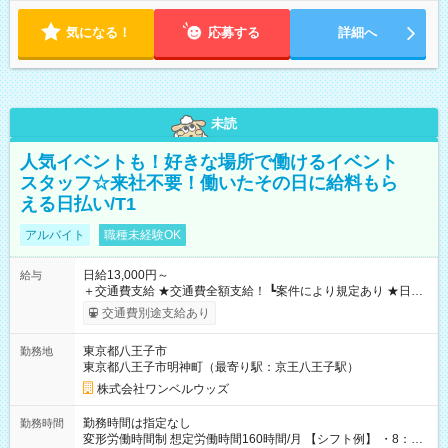
気になる！
応募する
詳細へ
未読
人気イベントも！好きな場所で働けるイベント
スタッフ☆来社不要！働いたその日に給料もら
える日払い/T1
アルバイト
職種未経験OK
日給13,000円～
給与
＋交通費支給 ★交通費全額支給！ ┗案件により規定あり ★日払
いOK！（規定あり） ┗働いたその日に現金GET♪ お仕事後はコ
交通費別途支給あり
ンビニATMから 日払い分を引き落とせます！ 【試用期間】試
用期間なし
東京都八王子市
勤務地
東京都八王子市明神町（最寄り駅：京王八王子駅）
株式会社ワンベルウッズ
勤務時間は指定なし
勤務時間
変形労働時間制 想定労働時間160時間/月 【シフト例】 ・8：00