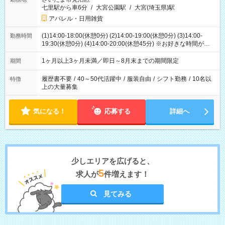
七里駅から車6分
/
大宮公園駅
/
大宮(埼玉県)駅
アパレル・日用雑貨
(1)14:00-18:00(休憩0分) (2)14:00-19:00(休憩0分) (3)14:00-
勤務時間
19:30(休憩0分) (4)14:00-20:00(休憩45分) ※お好きな時間が選べ
ます
1ヶ月以上3ヶ月未満／即日～8月末までの期間限定
期間
履歴書不要
/
40～50代活躍中
/
服装自由
/
シフト勤務
/
10名以
特徴
上の大量募集
気になる！
応募する
詳細へ
少しエリアを広げると、
5
求人が
件増えます！
見てみる