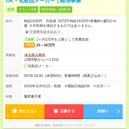
OK＊化粧品メーカーで経理事務
派遣
ブランクOK
WEB登録・面接OK
時給1630円 月収例 26万円 時給1630円×実働8h×週5日×4
給与
週 ※月収例を保証するものではありません。
交通費別途支給あり
1ヶ月3万円を上限として実費支給
交通費
25～30万円
月収例
埼玉県入間市
勤務地
入間市駅からバス10分
化粧品メ－カ－
09:00-18:00（休憩60分）実働8時間（残業少なめ！）
勤務時間
2026年10月01日～長期 ※開始日相談OK ※10月～！
期間
履歴書不要
特徴
気になる！
応募する
詳細へ
掲載元企業名
株式会社リクルートスタッフィング