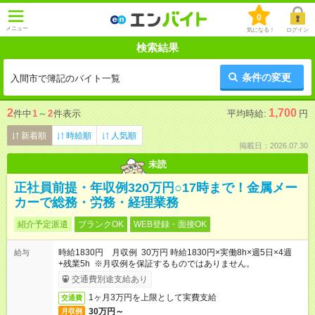
0
メニュー
気になる！
ログイン
検索結果
条件の変更
入間市で簿記のバイト一覧
2
1,700
件中
1
～
2
件表示
平均時給:
円
新着順
時給順
人気順
掲載日：2026.07.30
未読
正社員前提・年収例320万円○17時まで！金属メー
カーで総務・労務・経理業務
紹介予定派遣
ブランクOK
WEB登録・面接OK
時給1830円 月収例 30万円 時給1830円×実働8h×週5日×4週
給与
+残業5h ※月収例を保証するものではありません。
交通費別途支給あり
1ヶ月3万円を上限として実費支給
交通費
30万円～
月収例