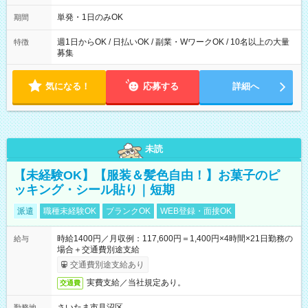
～21：00
単発・1日のみOK
期間
週1日からOK / 日払いOK / 副業・WワークOK / 10名以上の大量
特徴
募集
気になる！
応募する
詳細へ
未読
【未経験OK】【服装＆髪色自由！】お菓子のピ
ッキング・シール貼り｜短期
派遣
職種未経験OK
ブランクOK
WEB登録・面接OK
時給1400円／月収例：117,600円＝1,400円×4時間×21日勤務の
給与
場合＋交通費別途支給
交通費別途支給あり
実費支給／当社規定あり。
交通費
さいたま市見沼区
勤務地