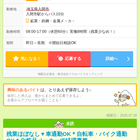
埼玉県入間市
勤務地
入間市駅からバス10分
鉱業・鉄鋼・金属メ－カ－
08:00-17:00（休憩60分）実働8時間（残業少なめ！）
勤務時間
即日～長期 ※開始日相談OK
期間
気になる！
応募する
詳細へ
掲載元企業名
株式会社リクルートスタッフィング
興味のあるバイト
は、とりあえず保存しよう♪
保存した求人は、後からまとめて応募できるよ。
企業からアプローチが届くことも！
掲載日：2026.07.30
未読
残業ほぼなし▼車通勤OK＊自転車・バイク通勤