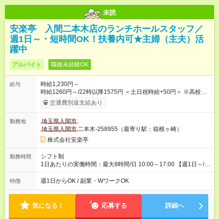
未読
安楽亭 入間二本木店のランチホールスタッフ／
週1日～・短時間OK！扶養内可★主婦（主夫）活
躍中
アルバイト
職種未経験OK
時給1,230円～
給与
時給1260円～/22時以降1575円 ＜土日祝時給+50円＞ ※高校生
時給1230円 【試用期間】試用期間あり 試用期間の長さ：12ヶ
交通費別途支給あり
月 ※ 雇用形態と給与に、本採用時と異なる部分があります。 雇
用形態：本採用時と同じです。 給与：時給 1,190円以上 ※研修
埼玉県入間市
勤務地
時給1220円 ※高校生時給1190円 ※最大12ヶ月の間で、合計30
埼玉県入間市
二本木-258955（最寄り駅：箱根ヶ崎）
時間の試用期間（研修期間）があります。
株式会社安楽亭
シフト制
勤務時間
1日あたりの実働時間：最大8時間/日 10:00～17:00 【週1日～/1
日3時間～OK！】 ＊レギュラー勤務ももちろん大歓迎！ 「子ど
ものお迎えまでの時間」 「ランチタイムだけ」 など、家庭の予
週1日からOK / 副業・WワークOK
特徴
定に合わせやすいシフト制！ ※ディナータイムの勤務希望も相
談可能◎
気になる！
応募する
詳細へ