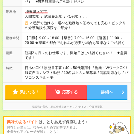
り） ■無料駐車場もご相談ください
埼玉県入間市
勤務地
入間市駅
/
武蔵藤沢駅
/
仏子駅
/
…
＜近所で働ける！選べる勤務地＞初めてでも安心！ピッタリ
の介護施設や病院をご紹介！
【日勤】9:00～18:00 【早番】7:00～16:00 【遅番】11:00～
勤務時間
20:00 ★家庭の都合でお休みが必要な場合も遠慮なくご相談くだ
さい。
短期2ヵ月～のお仕事です。開始日はご相談ください！ ★急募
期間
です！
日払いOK
/
履歴書不要
/
40～50代活躍中
/
副業・WワークOK
/
特徴
服装自由
/
シフト勤務
/
10名以上の大量募集
/
電話対応なし
/
パ
ソコンスキル不要
気になる！
応募する
詳細へ
掲載元企業名
株式会社ネオキャリア ナイス！介護事業部
興味のあるバイト
は、とりあえず保存しよう♪
保存した求人は、後からまとめて応募できるよ。
企業からアプローチが届くことも！