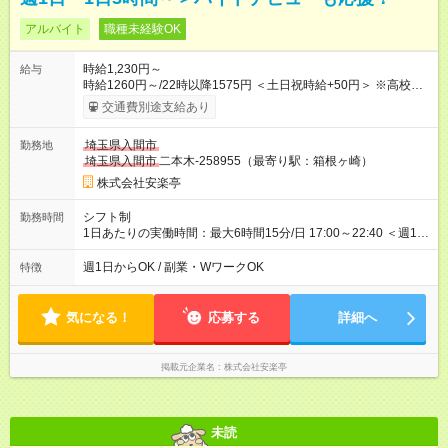
アルバイト
職種未経験OK
時給1,230円～
給与
時給1260円～/22時以降1575円 ＜土日祝時給+50円＞ ※高校生
時給1230円 【試用期間】試用期間あり 試用期間の長さ：12ヶ
交通費別途支給あり
月 ※ 雇用形態と給与に、本採用時と異なる部分があります。 雇
用形態：本採用時と同じです。 給与：時給 1,190円以上 ※研修
埼玉県入間市
勤務地
時給1220円 ※高校生時給1190円 ※最大12ヶ月の間で、合計30
埼玉県入間市
二本木-258955（最寄り駅：箱根ヶ崎）
時間の試用期間（研修期間）があります。
株式会社安楽亭
シフト制
勤務時間
1日あたりの実働時間：最大6時間15分/日 17:00～22:40 ＜週1日
～/短時間OK！＞ ※18歳未満・高校生は21:30までの勤務 ・シフ
トは自己申告制だから私生活優先でOK◎ ・週1日もあれば週5日
週1日からOK / 副業・WワークOK
特徴
でがっつり勤務もOK！ 「Ｗワークで収入増やしたい」 「副業と
して短時間」など希望に合わせて働けます！
気になる！
応募する
詳細へ
掲載元企業名
株式会社安楽亭
未読