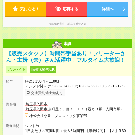
気になる！
応募する
詳細へ
掲載元企業名
株式会社すき家
未読
【販売スタッフ】時間帯手当あり！フリーターさ
ん・主婦（夫）さん活躍中！フルタイム大歓迎！
アルバイト
職種未経験OK
時給1,250円～1,300円
給与
＜シフト制＞ (A)5:30～14:30 (B)13:30～22:30 (C)8:30～17:30
※フルタイム働ける方大歓迎♪ AB番：時給1300円 ABC番：時給
交通費別途支給あり
1250円 ●時間帯手当あり 05:30～08:00 20:00～22:30 の時間帯
に勤務可能な方は、1勤務当たり300円の手当支給！ 《月収例》
埼玉県入間市
勤務地
[フルタイムでガッツリ] 早番＆遅番 時給1300円、週5勤務の場合
埼玉県入間市
扇町屋５丁目７－１７（最寄り駅：入間市駅）
- 月収23万5400円 ＝時給1300円×8ｈ×22日＋勤務手当300円
×22日 ＊入社祝い金支給(規定有) ＊シフトは気軽にご相談をくだ
株式会社小泉 プロストック事業部
さい 【試用期間】試用期間なし
シフト制
勤務時間
1日あたりの実働時間：最大8時間/日 【勤務時間】 【Ａ】5:30～