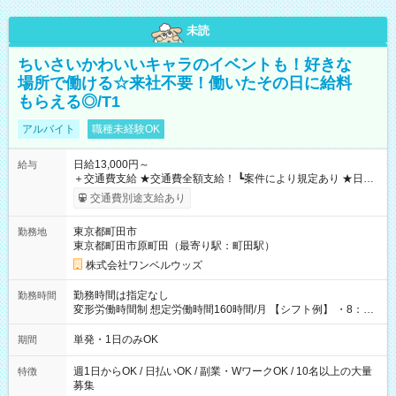
未読
ちいさいかわいいキャラのイベントも！好きな
場所で働ける☆来社不要！働いたその日に給料
もらえる◎/T1
アルバイト
職種未経験OK
日給13,000円～
給与
＋交通費支給 ★交通費全額支給！ ┗案件により規定あり ★日払
いOK！（規定あり） ┗働いたその日に現金GET♪ お仕事後はコ
交通費別途支給あり
ンビニATMから 日払い分を引き落とせます！ 【試用期間】試
用期間なし
東京都町田市
勤務地
東京都町田市原町田（最寄り駅：町田駅）
株式会社ワンベルウッズ
勤務時間は指定なし
勤務時間
変形労働時間制 想定労働時間160時間/月 【シフト例】 ・8：00
～21：00
単発・1日のみOK
期間
週1日からOK / 日払いOK / 副業・WワークOK / 10名以上の大量
特徴
募集