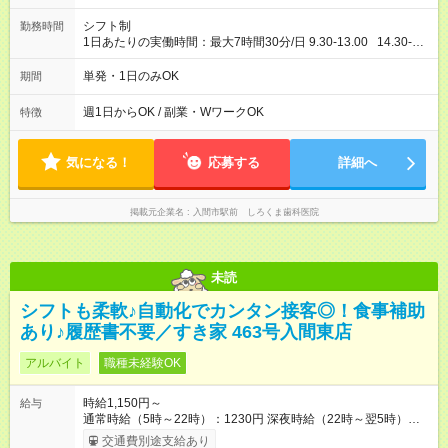
シフト制
勤務時間
1日あたりの実働時間：最大7時間30分/日 9.30-13.00 14.30-
19.00 木日祝休み HP参照
単発・1日のみOK
期間
週1日からOK / 副業・WワークOK
特徴
気になる！
応募する
詳細へ
掲載元企業名
入間市駅前 しろくま歯科医院
未読
シフトも柔軟♪自動化でカンタン接客◎！食事補助
あり♪履歴書不要／すき家 463号入間東店
アルバイト
職種未経験OK
時給1,150円～
給与
通常時給（5時～22時）：1230円 深夜時給（22時～翌5時）：
1538円 高校生時給：1150円 【特別手当】早朝手当（5：00-9：
交通費別途支給あり