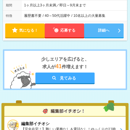
1ヶ月以上3ヶ月未満／即日～9月末まで
期間
履歴書不要
/
40～50代活躍中
/
10名以上の大量募集
特徴
気になる！
応募する
詳細へ
少しエリアを広げると、
41
求人が
件増えます！
見てみる
編集部イチオシ
【完全在宅！】難しい業務なし＆電話なし！ゆっくりの11時