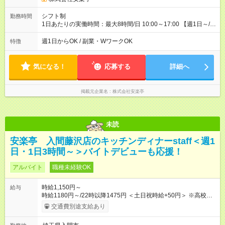
シフト制
勤務時間
1日あたりの実働時間：最大8時間/日 10:00～17:00 【週1日～/1
日3時間～OK！】 ＊レギュラー勤務ももちろん大歓迎！ 「子ど
ものお迎えまでの時間」 「ランチタイムだけ」 など、家庭の予
週1日からOK / 副業・WワークOK
特徴
定に合わせやすいシフト制！ ※ディナータイムの勤務希望も相
談可能◎
気になる！
応募する
詳細へ
掲載元企業名
株式会社安楽亭
未読
安楽亭 入間藤沢店のキッチンディナーstaff＜週1
日・1日3時間～＞バイトデビューも応援！
アルバイト
職種未経験OK
時給1,150円～
給与
時給1180円～/22時以降1475円 ＜土日祝時給+50円＞ ※高校生
時給1150円 【試用期間】試用期間あり 試用期間の長さ：12ヶ
交通費別途支給あり
月 雇用形態、給与は本採用時と同じです。 ※最大12ヶ月の間
で、合計30時間の試用期間（研修期間）があります。