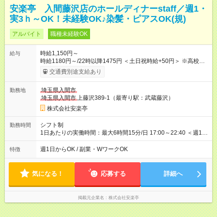
安楽亭 入間藤沢店のホールディナーstaff／週1・
実3ｈ～OK！未経験OK♪染髪・ピアスOK(規)
アルバイト
職種未経験OK
時給1,150円～
給与
時給1180円～/22時以降1475円 ＜土日祝時給+50円＞ ※高校生
時給1150円 【試用期間】試用期間あり 試用期間の長さ：12ヶ
交通費別途支給あり
月 雇用形態、給与は本採用時と同じです。 ※最大12ヶ月の間
で、合計30時間の試用期間（研修期間）があります。
埼玉県入間市
勤務地
埼玉県入間市
上藤沢389-1（最寄り駅：武蔵藤沢）
株式会社安楽亭
シフト制
勤務時間
1日あたりの実働時間：最大6時間15分/日 17:00～22:40 ＜週1日
～/短時間OK！＞ ※18歳未満・高校生は21:30までの勤務 ・シフ
トは自己申告制だから私生活優先でOK◎ ・週1日もあれば週5日
週1日からOK / 副業・WワークOK
特徴
でがっつり勤務もOK！ 「Ｗワークで収入増やしたい」 「副業と
して短時間」など希望に合わせて働けます！
気になる！
応募する
詳細へ
掲載元企業名
株式会社安楽亭