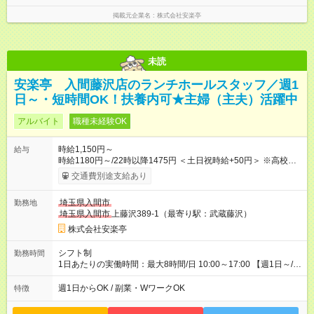
掲載元企業名
株式会社安楽亭
未読
安楽亭 入間藤沢店のランチホールスタッフ／週1
日～・短時間OK！扶養内可★主婦（主夫）活躍中
アルバイト
職種未経験OK
時給1,150円～
給与
時給1180円～/22時以降1475円 ＜土日祝時給+50円＞ ※高校生
時給1150円 【試用期間】試用期間あり 試用期間の長さ：12ヶ
交通費別途支給あり
月 雇用形態、給与は本採用時と同じです。 ※最大12ヶ月の間
で、合計30時間の試用期間（研修期間）があります。
埼玉県入間市
勤務地
埼玉県入間市
上藤沢389-1（最寄り駅：武蔵藤沢）
株式会社安楽亭
シフト制
勤務時間
1日あたりの実働時間：最大8時間/日 10:00～17:00 【週1日～/1
日3時間～OK！】 ＊レギュラー勤務ももちろん大歓迎！ 「子ど
ものお迎えまでの時間」 「ランチタイムだけ」 など、家庭の予
週1日からOK / 副業・WワークOK
特徴
定に合わせやすいシフト制！ ※ディナータイムの勤務希望も相
談可能◎