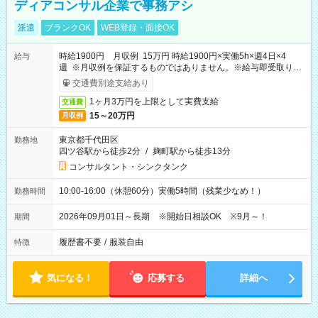
ディアコンサル企業で事務アシ
派遣
ブランクOK
WEB登録・面接OK
時給1900円 月収例 15万円 時給1900円×実働5h×週4日×4
給与
週 ※月収例を保証するものではありません。※給与即受取りサ
ービス利用可（利用条件有）
交通費別途支給あり
1ヶ月3万円を上限として実費支給
交通費
15～20万円
月収例
東京都千代田区
勤務地
四ツ谷駅から徒歩2分
/
麹町駅から徒歩13分
コンサルタント・シンクタンク
10:00-16:00（休憩60分）実働5時間（残業少なめ！）
勤務時間
2026年09月01日～長期 ※開始日相談OK ※9月～！
期間
履歴書不要
/
服装自由
特徴
気になる！
応募する
詳細へ