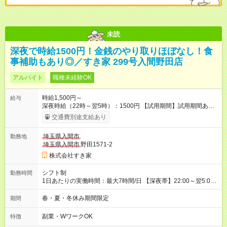
未読
深夜で時給1500円！金銭のやり取りほぼなし！食
事補助もあり◎／すき家 299号入間野田店
アルバイト
職種未経験OK
時給1,500円～
給与
深夜時給（22時～翌5時）：1500円 【試用期間】試用期間あり
試用期間の長さ：1ヶ月 雇用形態、給与は本採用時と同じです。
交通費別途支給あり
試用期間の実態は30日（※条件変更なし）ですが、切り上げで
一ヶ月とさせていただきます。 研修制度あり：15時間(研修中も
埼玉県入間市
勤務地
同時給）
埼玉県入間市
野田1571-2
株式会社すき家
シフト制
勤務時間
1日あたりの実働時間：最大7時間/日 【深夜帯】22:00～翌5:00
週2日～・1日2h～OK◎ ※22:00から翌5:00までは18歳以上の方
のみ勤務可能です（18歳未満の深夜業務禁止のため） ★深夜で
春・夏・冬休み期間限定
期間
も安心して働けます★ すき家では、ワンオペを禁止していま
す。 必ず、2名以上での勤務を行いますので、安心して働けま
副業・WワークOK
特徴
す。