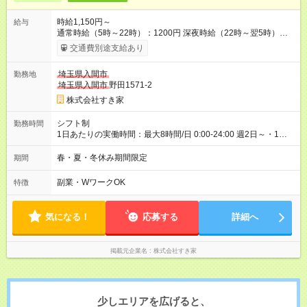
時給1,150円～
給与
通常時給（5時～22時）：1200円 深夜時給（22時～翌5時）：
1500円 高校生時給：1150円 【特別手当】早朝手当（5：00-9：
交通費別途支給あり
00）時給+150円 【試用期間】試用期間あり 試用期間の長さ：1
ヶ月 雇用形態、給与は本採用時と同じです。 試用期間の実態は
埼玉県入間市
勤務地
30日（※条件変更なし）ですが、切り上げで一ヶ月とさせてい
埼玉県入間市
野田1571-2
ただきます。 研修制度あり：15時間(研修中も同時給）
株式会社すき家
シフト制
勤務時間
1日あたりの実働時間：最大8時間/日 0:00-24:00 週2日～・1日
2h～OK ＜シフト例＞ 〇朝帯 5:00-9:00 〇昼帯 9:00-14:00 〇午
後帯 14:00-18:00 〇夜帯 18:00-22:00 〇深夜帯 22:00-翌5:00 基
春・夏・冬休み期間限定
期間
本は固定シフトですが家庭の都合などイレギュラーには対応し
ます♪
副業・WワークOK
特徴
気になる！
応募する
詳細へ
掲載元企業名
株式会社すき家
少しエリアを広げると、