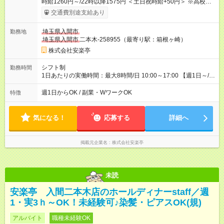
時給1260円～/22時以降1575円 ＜土日祝時給+50円＞ ※高校生
時給1230円 【試用期間】試用期間あり 試用期間の長さ：12ヶ
交通費別途支給あり
月 ※ 雇用形態と給与に、本採用時と異なる部分があります。 雇
用形態：本採用時と同じです。 給与：時給 1,190円以上 ※研修
埼玉県入間市
勤務地
時給1220円 ※高校生時給1190円 ※最大12ヶ月の間で、合計30
埼玉県入間市
二本木-258955（最寄り駅：箱根ヶ崎）
時間の試用期間（研修期間）があります。
株式会社安楽亭
シフト制
勤務時間
1日あたりの実働時間：最大8時間/日 10:00～17:00 【週1日～/1
日3時間～OK！】 ＊レギュラー勤務ももちろん大歓迎！ 「子ど
ものお迎えまでの時間」 「ランチタイムだけ」 など、家庭の予
週1日からOK / 副業・WワークOK
特徴
定に合わせやすいシフト制！ ※ディナータイムの勤務希望も相
談可能◎
気になる！
応募する
詳細へ
掲載元企業名
株式会社安楽亭
未読
安楽亭 入間二本木店のホールディナーstaff／週
1・実3ｈ～OK！未経験可♪染髪・ピアスOK(規)
アルバイト
職種未経験OK