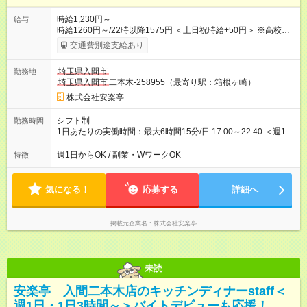
時給1,230円～
給与
時給1260円～/22時以降1575円 ＜土日祝時給+50円＞ ※高校生
時給1230円 【試用期間】試用期間あり 試用期間の長さ：12ヶ
交通費別途支給あり
月 ※ 雇用形態と給与に、本採用時と異なる部分があります。 雇
用形態：本採用時と同じです。 給与：時給 1,190円以上 ※研修
埼玉県入間市
勤務地
時給1220円 ※高校生時給1190円 ※最大12ヶ月の間で、合計30
埼玉県入間市
二本木-258955（最寄り駅：箱根ヶ崎）
時間の試用期間（研修期間）があります。
株式会社安楽亭
シフト制
勤務時間
1日あたりの実働時間：最大6時間15分/日 17:00～22:40 ＜週1日
～/短時間OK！＞ ※18歳未満・高校生は21:30までの勤務 ・シフ
トは自己申告制だから私生活優先でOK◎ ・週1日もあれば週5日
週1日からOK / 副業・WワークOK
特徴
でがっつり勤務もOK！ 「Ｗワークで収入増やしたい」 「副業と
して短時間」など希望に合わせて働けます！
気になる！
応募する
詳細へ
掲載元企業名
株式会社安楽亭
未読
安楽亭 入間二本木店のキッチンディナーstaff＜
週1日・1日3時間～＞バイトデビューも応援！