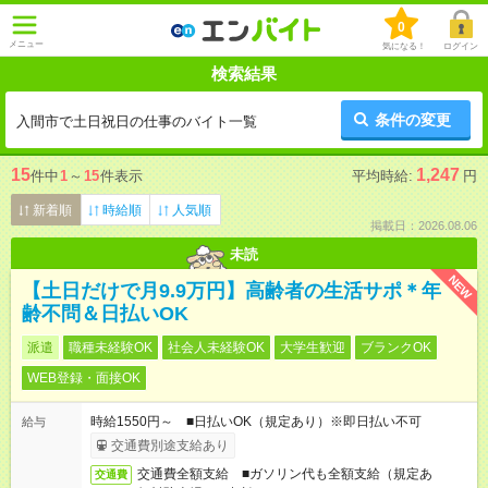
0
メニュー
気になる！
ログイン
検索結果
条件の変更
入間市で土日祝日の仕事のバイト一覧
15
1,247
件中
1
～
15
件表示
平均時給:
円
新着順
時給順
人気順
掲載日：2026.08.06
未読
NEW
【土日だけで月9.9万円】高齢者の生活サポ＊年
齢不問＆日払いOK
派遣
職種未経験OK
社会人未経験OK
大学生歓迎
ブランクOK
WEB登録・面接OK
時給1550円～ ■日払いOK（規定あり）※即日払い不可
給与
交通費別途支給あり
交通費全額支給 ■ガソリン代も全額支給（規定あ
交通費