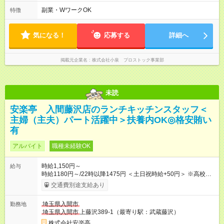
14:30 【Ｂ】13:30～22:30 【Ｃ】8:30～17:30 ★A、Bのシフト
のうち5:30～8:00、20:00～22:30の時間帯には別途「時間帯手
副業・WワークOK
特徴
当」がつきます。 ★週3、1日3h～OK！ ※時間・曜日相談可
気になる！
応募する
詳細へ
掲載元企業名
株式会社小泉 プロストック事業部
未読
安楽亭 入間藤沢店のランチキッチンスタッフ＜
主婦（主夫）パート活躍中＞扶養内OK◎格安賄い
有
アルバイト
職種未経験OK
時給1,150円～
給与
時給1180円～/22時以降1475円 ＜土日祝時給+50円＞ ※高校生
時給1150円 【試用期間】試用期間あり 試用期間の長さ：12ヶ
交通費別途支給あり
月 雇用形態、給与は本採用時と同じです。 ※最大12ヶ月の間
で、合計30時間の試用期間（研修期間）があります。
埼玉県入間市
勤務地
埼玉県入間市
上藤沢389-1（最寄り駅：武蔵藤沢）
株式会社安楽亭