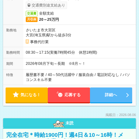
交通費別途支給あり
全額支給
交通費
20～25万円
月収例
さいたま市大宮区
勤務地
大宮(埼玉県)駅から徒歩3分
事務代行業
08:30～17:15(実働7時間45分 休憩1時間)
勤務時間
2026年08月下旬～長期 ※8月～！
期間
履歴書不要
/
40～50代活躍中
/
服装自由
/
電話対応なし
/
パソ
特徴
コンスキル不要
気になる！
応募する
詳細へ
掲載日：2026.08.06
未読
完全在宅＊時給1900円！週4日＆10～16時！メ