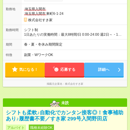
00）時給+150円 【試用期間】試用期間あり 試用期間の長さ：1
ヶ月 雇用形態、給与は本採用時と同じです。 試用期間の実態は
埼玉県入間市
勤務地
30日（※条件変更なし）ですが、切り上げで一ヶ月とさせてい
埼玉県入間市
東町6-1-24
ただきます。 研修制度あり：15時間(研修中も同時給）
株式会社すき家
シフト制
勤務時間
1日あたりの実働時間：最大8時間/日 0:00-24:00 週2日～・1日
2h～OK ＜シフト例＞ 〇朝帯 5:00-9:00 〇昼帯 9:00-14:00 〇午
後帯 14:00-18:00 〇夜帯 18:00-22:00 〇深夜帯 22:00-翌5:00 基
春・夏・冬休み期間限定
期間
本は固定シフトですが家庭の都合などイレギュラーには対応し
ます♪
副業・WワークOK
特徴
気になる！
応募する
詳細へ
掲載元企業名
株式会社すき家
未読
シフトも柔軟♪自動化でカンタン接客◎！食事補助
あり♪履歴書不要／すき家 299号入間野田店
アルバイト
職種未経験OK