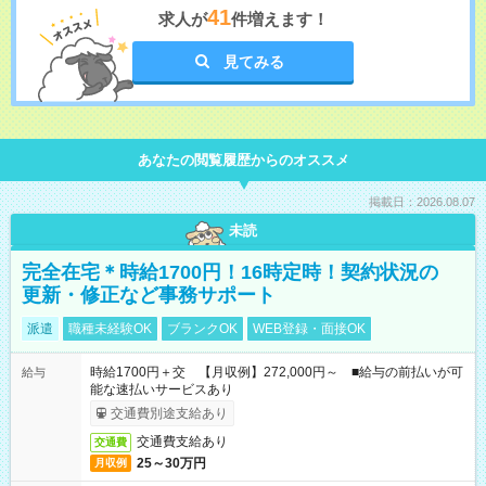
41
求人が
件増えます！
見てみる
あなたの閲覧履歴からのオススメ
掲載日：2026.08.07
未読
完全在宅＊時給1700円！16時定時！契約状況の
更新・修正など事務サポート
派遣
職種未経験OK
ブランクOK
WEB登録・面接OK
時給1700円＋交 【月収例】272,000円～ ■給与の前払いが可
給与
能な速払いサービスあり
交通費別途支給あり
交通費支給あり
交通費
25～30万円
月収例