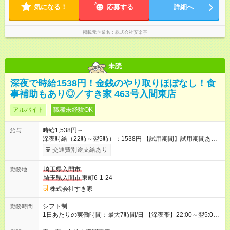
気になる！
応募する
詳細へ
掲載元企業名
株式会社安楽亭
未読
深夜で時給1538円！金銭のやり取りほぼなし！食
事補助もあり◎／すき家 463号入間東店
アルバイト
職種未経験OK
時給1,538円～
給与
深夜時給（22時～翌5時）：1538円 【試用期間】試用期間あり
試用期間の長さ：1ヶ月 雇用形態、給与は本採用時と同じです。
交通費別途支給あり
試用期間の実態は30日（※条件変更なし）ですが、切り上げで
一ヶ月とさせていただきます。 研修制度あり：15時間(研修中も
埼玉県入間市
勤務地
同時給）
埼玉県入間市
東町6-1-24
株式会社すき家
シフト制
勤務時間
1日あたりの実働時間：最大7時間/日 【深夜帯】22:00～翌5:00
週2日～・1日2h～OK◎ ※22:00から翌5:00までは18歳以上の方