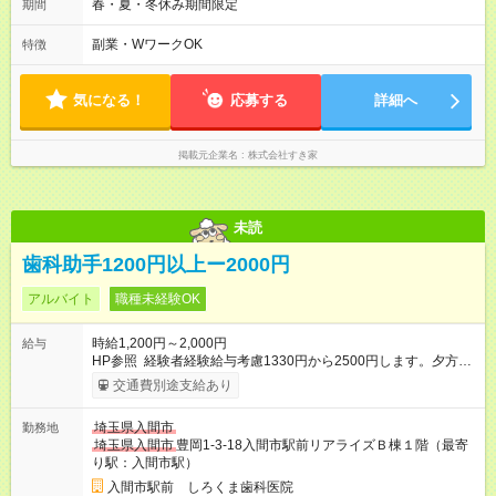
のみ勤務可能です（18歳未満の深夜業務禁止のため） ★深夜で
春・夏・冬休み期間限定
期間
も安心して働けます★ すき家では、ワンオペを禁止していま
す。 必ず、2名以上での勤務を行いますので、安心して働けま
副業・WワークOK
特徴
す。
気になる！
応募する
詳細へ
掲載元企業名
株式会社すき家
未読
歯科助手1200円以上ー2000円
アルバイト
職種未経験OK
時給1,200円～2,000円
給与
HP参照 経験者経験給与考慮1330円から2500円します。夕方午
後出れる方 19時まで働ける方 土曜日働ける方歓迎 【試用期
交通費別途支給あり
間】試用期間あり 試用期間の長さ：6ヶ月 雇用形態、給与は本
採用時と同じです。
埼玉県入間市
勤務地
埼玉県入間市
豊岡1-3-18入間市駅前リアライズＢ棟１階（最寄
り駅：入間市駅）
入間市駅前 しろくま歯科医院