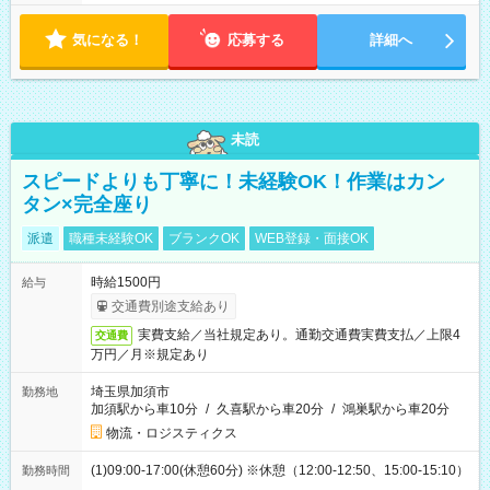
気になる！
応募する
詳細へ
未読
スピードよりも丁寧に！未経験OK！作業はカン
タン×完全座り
派遣
職種未経験OK
ブランクOK
WEB登録・面接OK
時給1500円
給与
交通費別途支給あり
実費支給／当社規定あり。通勤交通費実費支払／上限4
交通費
万円／月※規定あり
埼玉県加須市
勤務地
加須駅から車10分
/
久喜駅から車20分
/
鴻巣駅から車20分
物流・ロジスティクス
(1)09:00-17:00(休憩60分) ※休憩（12:00-12:50、15:00-15:10）
勤務時間