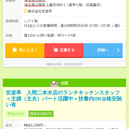
埼玉県入間市
勤務地
埼玉県入間市
上藤沢389-1（最寄り駅：武蔵藤沢）
株式会社安楽亭
シフト制
勤務時間
1日あたりの実働時間：最大6時間15分/日 17:00～22:40 ＜週1日
～/短時間OK！＞ ※18歳未満・高校生は21:30までの勤務 ・シフ
トは自己申告制だから私生活優先でOK◎ ・週1日もあれば週5日
週1日からOK / 副業・WワークOK
特徴
でがっつり勤務もOK！ 「Ｗワークで収入増やしたい」 「副業と
して短時間」など希望に合わせて働けます！
気になる！
応募する
詳細へ
掲載元企業名
株式会社安楽亭
未読
安楽亭 入間二本木店のランチキッチンスタッフ
＜主婦（主夫）パート活躍中＞扶養内OK◎格安賄
い有
アルバイト
職種未経験OK
時給1,230円～
給与