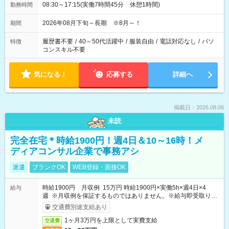
08:30～17:15(実働7時間45分 休憩1時間)
勤務時間
2026年08月下旬～長期 ※8月～！
期間
履歴書不要
/
40～50代活躍中
/
服装自由
/
電話対応なし
/
パソ
特徴
コンスキル不要
気になる！
応募する
詳細へ
掲載日：2026.08.06
未読
完全在宅＊時給1900円！週4日＆10～16時！メ
ディアコンサル企業で事務アシ
派遣
ブランクOK
WEB登録・面接OK
時給1900円 月収例 15万円 時給1900円×実働5h×週4日×4
給与
週 ※月収例を保証するものではありません。※給与即受取りサ
ービス利用可（利用条件有）
交通費別途支給あり
1ヶ月3万円を上限として実費支給
交通費