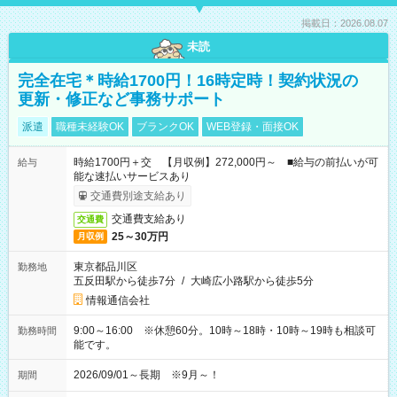
掲載日：2026.08.07
未読
完全在宅＊時給1700円！16時定時！契約状況の
更新・修正など事務サポート
派遣
職種未経験OK
ブランクOK
WEB登録・面接OK
時給1700円＋交 【月収例】272,000円～ ■給与の前払いが可
給与
能な速払いサービスあり
交通費別途支給あり
交通費支給あり
交通費
25～30万円
月収例
東京都品川区
勤務地
五反田駅から徒歩7分
/
大崎広小路駅から徒歩5分
情報通信会社
9:00～16:00 ※休憩60分。10時～18時・10時～19時も相談可
勤務時間
能です。
2026/09/01～長期 ※9月～！
期間