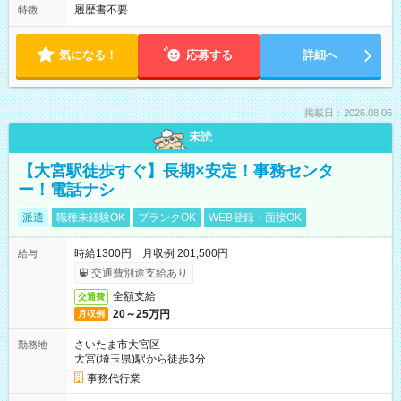
履歴書不要
特徴
気になる！
応募する
詳細へ
掲載日：2026.08.06
未読
【大宮駅徒歩すぐ】長期×安定！事務センタ
ー！電話ナシ
派遣
職種未経験OK
ブランクOK
WEB登録・面接OK
時給1300円 月収例 201,500円
給与
交通費別途支給あり
全額支給
交通費
20～25万円
月収例
さいたま市大宮区
勤務地
大宮(埼玉県)駅から徒歩3分
事務代行業