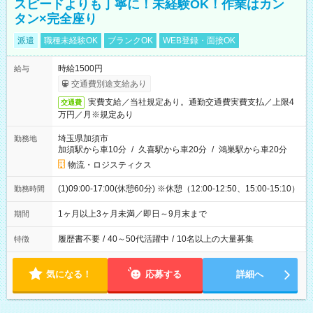
スピードよりも丁寧に！未経験OK！作業はカン
タン×完全座り
派遣
職種未経験OK
ブランクOK
WEB登録・面接OK
時給1500円
給与
交通費別途支給あり
実費支給／当社規定あり。通勤交通費実費支払／上限4
交通費
万円／月※規定あり
埼玉県加須市
勤務地
加須駅から車10分
/
久喜駅から車20分
/
鴻巣駅から車20分
物流・ロジスティクス
(1)09:00-17:00(休憩60分) ※休憩（12:00-12:50、15:00-15:10）
勤務時間
1ヶ月以上3ヶ月未満／即日～9月末まで
期間
履歴書不要
/
40～50代活躍中
/
10名以上の大量募集
特徴
気になる！
応募する
詳細へ