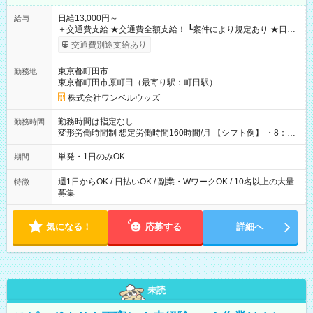
日給13,000円～
給与
＋交通費支給 ★交通費全額支給！ ┗案件により規定あり ★日払
いOK！（規定あり） ┗働いたその日に現金GET♪ お仕事後はコ
交通費別途支給あり
ンビニATMから 日払い分を引き落とせます！ 【試用期間】試
用期間なし
東京都町田市
勤務地
東京都町田市原町田（最寄り駅：町田駅）
株式会社ワンベルウッズ
勤務時間は指定なし
勤務時間
変形労働時間制 想定労働時間160時間/月 【シフト例】 ・8：00
～21：00
単発・1日のみOK
期間
週1日からOK / 日払いOK / 副業・WワークOK / 10名以上の大量
特徴
募集
気になる！
応募する
詳細へ
未読