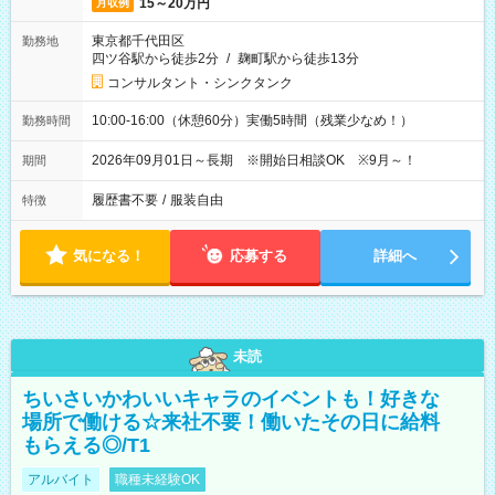
15～20万円
月収例
東京都千代田区
勤務地
四ツ谷駅から徒歩2分
/
麹町駅から徒歩13分
コンサルタント・シンクタンク
10:00-16:00（休憩60分）実働5時間（残業少なめ！）
勤務時間
2026年09月01日～長期 ※開始日相談OK ※9月～！
期間
履歴書不要
/
服装自由
特徴
気になる！
応募する
詳細へ
未読
ちいさいかわいいキャラのイベントも！好きな
場所で働ける☆来社不要！働いたその日に給料
もらえる◎/T1
アルバイト
職種未経験OK