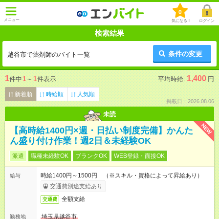
0
メニュー
気になる！
ログイン
検索結果
条件の変更
越谷市で薬剤師のバイト一覧
1
1,400
件中
1
～
1
件表示
平均時給:
円
新着順
時給順
人気順
掲載日：2026.08.06
未読
NEW
【高時給1400円×週・日払い制度完備】かんた
ん盛り付け作業！週2日＆未経験OK
派遣
職種未経験OK
ブランクOK
WEB登録・面接OK
時給1400円～1500円 （※スキル・資格によって昇給あり）
給与
交通費別途支給あり
全額支給
交通費
埼玉県越谷市
勤務地