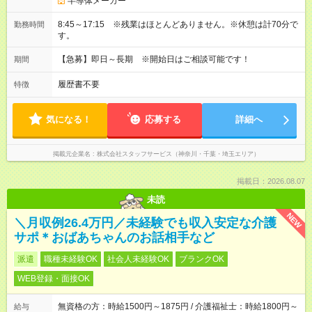
半導体メーカー
8:45～17:15 ※残業はほとんどありません。※休憩は計70分で
勤務時間
す。
【急募】即日～長期 ※開始日はご相談可能です！
期間
履歴書不要
特徴
気になる！
応募する
詳細へ
掲載元企業名
株式会社スタッフサービス（神奈川・千葉・埼玉エリア）
掲載日：2026.08.07
未読
NEW
＼月収例26.4万円／未経験でも収入安定な介護
サポ＊おばあちゃんのお話相手など
派遣
職種未経験OK
社会人未経験OK
ブランクOK
WEB登録・面接OK
無資格の方：時給1500円～1875円 / 介護福祉士：時給1800円～
給与