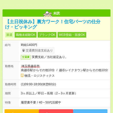
未読
【土日祝休み】裏方ワーク！住宅パーツの仕分
け・ピッキング
派遣
職種未経験OK
ブランクOK
WEB登録・面接OK
時給1400円
給与
交通費別途支給あり
実費支給／当社規定あり。
交通費
埼玉県越谷市
勤務地
南越谷駅からその他10分
/
越谷レイクタウン駅からその他10分
物流・ロジスティクス
(1)09:00-18:00(休憩60分)
勤務時間
3ヶ月以上／即日～長期（2～3ヶ月更新）
期間
履歴書不要
/
40～50代活躍中
特徴