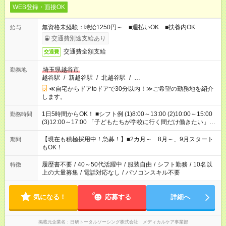
WEB登録・面接OK
無資格未経験：時給1250円～ ■週払いOK ■扶養内OK
給与
交通費別途支給あり
交通費全額支給
交通費
埼玉県越谷市
勤務地
越谷駅
/
新越谷駅
/
北越谷駅
/
…
≪自宅からドアtoドアで30分以内！≫ご希望の勤務地を紹介
します。
1日5時間からOK！ ■シフト例 (1)8:00～13:00 (2)10:00～15:00
勤務時間
(3)12:00～17:00 「子どもたちが学校に行く間だけ働きたい」
「余裕を持って夕飯の準備がしたい」 「午前中は働いて、午後
はプライベートの時間にしたい」 など、ご希望を教えてくださ
【現在も積極採用中！急募！】■2カ月～ 8月～、9月スタート
期間
いね。 ※Wワーク希望の方へ 今ご覧のお仕事で希望する勤務時
もOK！
間と、もう1つのお仕事の勤務時間。 合計で週40時間を超える
場合は応募できません。
履歴書不要
/
40～50代活躍中
/
服装自由
/
シフト勤務
/
10名以
特徴
上の大量募集
/
電話対応なし
/
パソコンスキル不要
気になる！
応募する
詳細へ
掲載元企業名
日研トータルソーシング株式会社 メディカルケア事業部