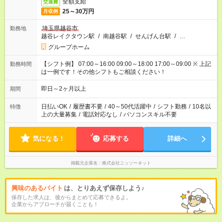
全額支給
交通費
25～30万円
月収例
埼玉県越谷市
勤務地
越谷レイクタウン駅
/
南越谷駅
/
せんげん台駅
/
…
グループホーム
【シフト例】 07:00～16:00 09:00～18:00 17:00～09:00 ※ 上記
勤務時間
は一例です！その他シフトもご相談ください！
即日～2ヶ月以上
期間
日払いOK
/
履歴書不要
/
40～50代活躍中
/
シフト勤務
/
10名以
特徴
上の大量募集
/
電話対応なし
/
パソコンスキル不要
気になる！
応募する
詳細へ
掲載元企業名
株式会社ニッソーネット
興味のあるバイト
は、とりあえず保存しよう♪
保存した求人は、後からまとめて応募できるよ。
企業からアプローチが届くことも！