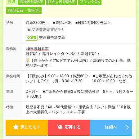
派遣
職種未経験OK
社会人未経験OK
ブランクOK
WEB登録・面接OK
時給2300円～ ■週払いOK ■日収1万8400円以上
給与
交通費別途支給あり
交通費全額支給
交通費
埼玉県越谷市
勤務地
越谷駅
/
越谷レイクタウン駅
/
新越谷駅
/
…
【自宅からドアtoドアで30分以内】介護施設でのお仕事。勤
務地選べます！
【日勤のみ】9:00～18:00（休憩60分） ■ご希望があればその他
勤務時間
シフトもOK！ （例）8:30～17:30 10:00～19:00 など
「家族とお休みを合わせたい」 「できれば残業はしたくない」
など、あなたのご希望に沿ったお仕事をご紹介します！ ※Wワ
2ヶ月～ ■ご応募から最短3日後に開始可能 8月～、9月スター
期間
ーク希望の方へ 今ご覧のお仕事で希望する勤務時間と、もう1つ
トもOK！
のお仕事の勤務時間。 合計で週40時間を超える場合は応募でき
ません
履歴書不要
/
40～50代活躍中
/
服装自由
/
シフト勤務
/
10名以
特徴
上の大量募集
/
パソコンスキル不要
気になる！
応募する
詳細へ