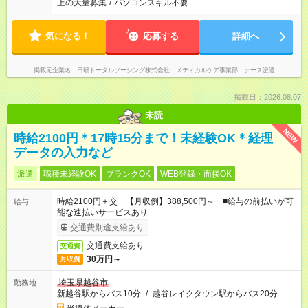
上の大量募集
/
パソコンスキル不要
気になる！
応募する
詳細へ
掲載元企業名
日研トータルソーシング株式会社 メディカルケア事業部 ナース派遣
掲載日：2026.08.07
未読
NEW
時給2100円＊17時15分まで！未経験OK＊経理
データの入力など
派遣
職種未経験OK
ブランクOK
WEB登録・面接OK
時給2100円＋交 【月収例】388,500円～ ■給与の前払いが可
給与
能な速払いサービスあり
交通費別途支給あり
交通費支給あり
交通費
30万円～
月収例
埼玉県越谷市
勤務地
新越谷駅からバス10分
/
越谷レイクタウン駅からバス20分