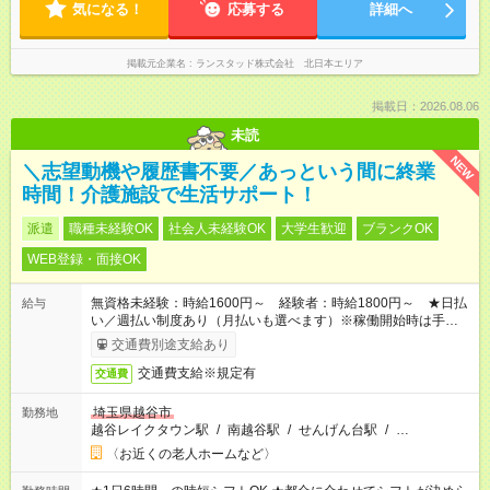
気になる！
応募する
詳細へ
掲載元企業名
ランスタッド株式会社 北日本エリア
掲載日：2026.08.06
未読
NEW
＼志望動機や履歴書不要／あっという間に終業
時間！介護施設で生活サポート！
派遣
職種未経験OK
社会人未経験OK
大学生歓迎
ブランクOK
WEB登録・面接OK
無資格未経験：時給1600円～ 経験者：時給1800円～ ★日払
給与
い／週払い制度あり（月払いも選べます）※稼働開始時は手続き
完了次第のお支払いとなります。
交通費別途支給あり
交通費支給※規定有
交通費
埼玉県越谷市
勤務地
越谷レイクタウン駅
/
南越谷駅
/
せんげん台駅
/
…
〈お近くの老人ホームなど〉