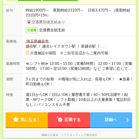
時給1900円～ 夜勤時給2310円～ 日収3.4万円～（夜勤時給
給与
2310円×15h）
交通費別途支給あり
交通費全額支給
交通費
埼玉県越谷市
勤務地
越谷駅
/
越谷レイクタウン駅
/
新越谷駅
/
…
介護施設や病院 ※ご自宅近辺からご案内可能
≪シフト例≫ 10:00～15:00（実働5時間） 12:00～17:00（実働
勤務時間
5時間） 17:00～翌10:00（実働15時間）など ご希望に応じて、
働く時間は調整できます！ お気軽に担当へ相談ください！
3ヵ月までの短期 ※職場が気に入れば、長期もOK！ ★急募！
期間
即日勤務もOK！
週1日からOK
/
日払いOK
/
履歴書不要
/
40～50代活躍中
/
副
特徴
業・WワークOK
/
シフト勤務
/
10名以上の大量募集
/
電話対応
なし
/
パソコンスキル不要
気になる！
応募する
詳細へ
掲載元企業名
ケアスタッフィング株式会社