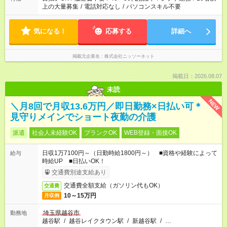
上の大量募集
/
電話対応なし
/
パソコンスキル不要
気になる！
応募する
詳細へ
掲載元企業名
株式会社ニッソーネット
掲載日：2026.08.07
未読
NEW
＼月8回で月収13.6万円／即日勤務×日払い可＊
見守りメインでショート夜勤の介護
派遣
社会人未経験OK
ブランクOK
WEB登録・面接OK
日収1万7100円～（日勤時給1800円～） ■資格や経験によって
給与
時給UP ■日払いOK！
交通費別途支給あり
交通費全額支給（ガソリン代もOK）
交通費
10～15万円
月収例
埼玉県越谷市
勤務地
越谷駅
/
越谷レイクタウン駅
/
新越谷駅
/
…