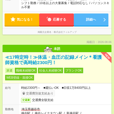
シフト勤務
/
10名以上の大量募集
/
電話対応なし
/
パソコンスキ
ル不要
気になる！
応募する
詳細へ
掲載元企業名
株式会社フィルアップ
掲載日：2026.08.06
未読
NEW
≪17時定時！≫体温・血圧の記録メイン＊看護
師資格で高時給2300円！
派遣
職種未経験OK
社会人未経験OK
ブランクOK
WEB登録・面接OK
時給2300円～ ■週払いOK ■日収1万8400円以上
給与
交通費別途支給あり
交通費全額支給
交通費
埼玉県越谷市
勤務地
越谷駅
/
越谷レイクタウン駅
/
新越谷駅
/
…