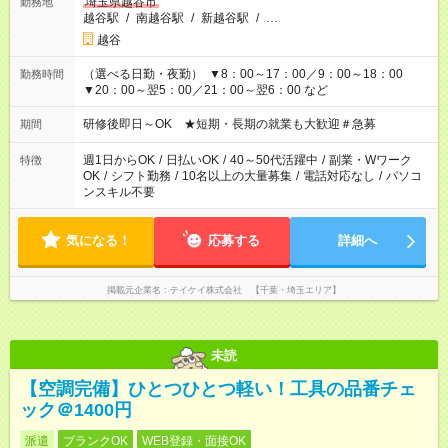
埼玉県越谷市
勤務地
越谷駅
/
南越谷駅
/
新越谷駅
/
…
越谷
（選べる日勤・夜勤） ▼8：00～17：00／9：00～18：00
勤務時間
▼20：00～翌5：00／21：00～翌6：00 など
研修後即日～OK ★短期・長期の就業も大歓迎＃急募
期間
週1日からOK
/
日払いOK
/
40～50代活躍中
/
副業・Wワーク
特徴
OK
/
シフト勤務
/
10名以上の大量募集
/
電話対応なし
/
パソコ
ンスキル不要
気になる！
応募する
詳細へ
掲載元企業名
テイケイ株式会社 【千葉・埼玉エリア】
未読
【空調完備】ひとつひとつ軽い！工具の品番チェ
ック＠1400円
派遣
ブランクOK
WEB登録・面接OK