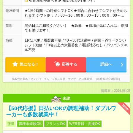
≪勤務地が選べる≫病院でのお仕事です。
★1日6時間～の時短シフトOK ★都合に合わせてシフトが決めら
勤務時間
れます シフト例： 7：00～16：00 9：00～15：00 9：00～
18：00 11：00～20：00 など ※Wワークの場合、他のお仕事と
合わせ週40時間超の就業はご案内できません ※法令に基づき、
開始日はご相談ください！ ★急募 ★職場が気に入れば、長期
期間
週20時間以上勤務は社会保険への加入対象となります ※労働者
でも働けます！
派遣法（日雇い派遣の原則禁止）により、短時間・短期間の就
業はご案内が難しい場合があります
日払いOK
/
履歴書不要
/
40～50代活躍中
/
副業・WワークOK
/
特徴
シフト勤務
/
10名以上の大量募集
/
電話対応なし
/
パソコンスキ
ル不要
気になる！
応募する
詳細へ
掲載元企業名
マンパワーグループ株式会社 ケアサービス事業部 （医療福祉介護関連）
掲載日：2026.08.05
未読
NEW
【50代応援】日払いOKの調理補助！ダブルワ
ーカーも多数就業中！
派遣
職種未経験OK
ブランクOK
WEB登録・面接OK