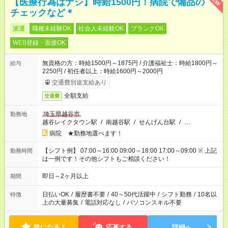
【医療行為はナシ】時給1500円！病院で備品の
チェックなど＊
派遣
職種未経験OK
社会人未経験OK
ブランクOK
WEB登録・面接OK
無資格の方：時給1500円～1875円 / 介護福祉士：時給1800円～
給与
2250円 / 初任者以上：時給1600円～2000円
交通費別途支給あり
全額支給
交通費
埼玉県越谷市
勤務地
越谷レイクタウン駅
/
南越谷駅
/
せんげん台駅
/
…
病院 ★勤務地選べます！
【シフト例】 07:00～16:00 09:00～18:00 17:00～09:00 ※ 上記
勤務時間
は一例です！その他シフトもご相談ください！
即日～2ヶ月以上
期間
日払いOK
/
履歴書不要
/
40～50代活躍中
/
シフト勤務
/
10名以
特徴
上の大量募集
/
電話対応なし
/
パソコンスキル不要
気になる！
応募する
詳細へ