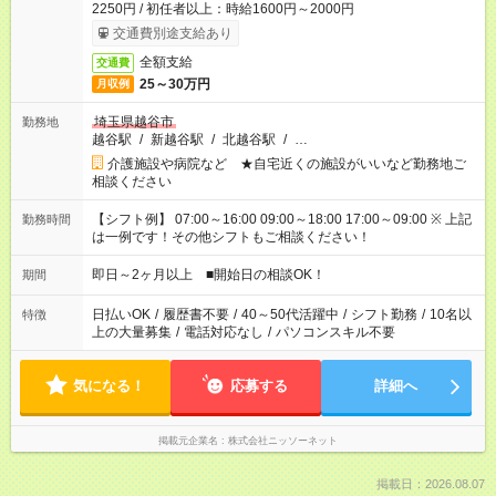
2250円 / 初任者以上：時給1600円～2000円
交通費別途支給あり
全額支給
交通費
25～30万円
月収例
埼玉県越谷市
勤務地
越谷駅
/
新越谷駅
/
北越谷駅
/
…
介護施設や病院など ★自宅近くの施設がいいなど勤務地ご
相談ください
【シフト例】 07:00～16:00 09:00～18:00 17:00～09:00 ※ 上記
勤務時間
は一例です！その他シフトもご相談ください！
即日～2ヶ月以上 ■開始日の相談OK！
期間
日払いOK
/
履歴書不要
/
40～50代活躍中
/
シフト勤務
/
10名以
特徴
上の大量募集
/
電話対応なし
/
パソコンスキル不要
気になる！
応募する
詳細へ
掲載元企業名
株式会社ニッソーネット
掲載日：2026.08.07