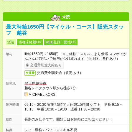
未読
最大時給1650円【マイケル・コース】販売スタッ
フ 越谷
派遣
職種未経験OK
WEB登録・面接OK
時給1550円～1650円 ※ご経験・スキルにより優遇 スマホでか
給与
んたんに前払いで給与が受け取れます（※上限、条件あり）
交通費別途支給あり
交通費全額支給（規定あり）
交通費
埼玉県越谷市
勤務地
越谷レイクタウン駅から徒歩7分
MICHAEL KORS
09:15～20:30 実働7.5時間／休憩1.5時間 シフト 早番 9:15～
勤務時間
18:15 中番 10:30～19:30 遅番 11:30～20:30
長期のお仕事です。開始日はお気軽にご相談ください！
期間
シフト勤務
/
パソコンスキル不要
特徴