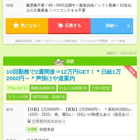
ません
履歴書不要
/
40～50代活躍中
/
服装自由
/
シフト勤務
/
10名以
特徴
上の大量募集
/
パソコンスキル不要
気になる！
応募する
詳細へ
掲載元企業名
日研トータルソーシング株式会社 メディカルケア事業部 ナース派遣
掲載日：2026.08.07
未読
NEW
10回勤務で2週間後⇒12万円GET！＊日給1万
2000円～＊声掛けや道案内
アルバイト
職種未経験OK
社会人未経験OK
大学生歓迎
ブランクOK
WEB登録・面接OK
【日勤】1万2000円～ 【夜勤】1万3500円～ ＊原則月2回払い
給与
（10日・25日） 他、週払い・日払いの制度もあり（規定あり）
＃日収1万円以上
交通費別途支給あり
全額支給
交通費