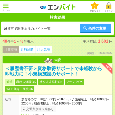
0
メニュー
気になる！
ログイン
検索結果
条件の変更
越谷市で制服ありのバイト一覧
48
1,601
件中
1
～
48
件表示
平均時給:
円
新着順
時給順
人気順
掲載日：2026.08.07
未読
NEW
＜履歴書不要＞資格取得サポートで未経験から
即戦力に！小規模施設のサポート！
派遣
職種未経験OK
社会人未経験OK
ブランクOK
WEB登録・面接OK
無資格の方：時給1500円～1875円 / 介護福祉士：時給1800円～
給与
2250円 / 初任者以上：時給1600円～2000円
交通費別途支給あり