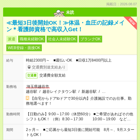
掲載日：2026.08.07
未読
NEW
≪最短3日後開始OK！≫体温・血圧の記録メイ
ン＊看護師資格で高収入Get！
派遣
職種未経験OK
社会人未経験OK
ブランクOK
WEB登録・面接OK
時給2300円～ ■週払いOK ■日収1万8400円以上
給与
交通費別途支給あり
交通費全額支給
交通費
埼玉県越谷市
勤務地
越谷駅
/
越谷レイクタウン駅
/
新越谷駅
/
…
【自宅からドアtoドアで30分以内】介護施設でのお仕事。勤
務地選べます！
【日勤のみ】9:00～17:00（休憩60分） ■ご希望があればその他
勤務時間
シフトもOK！ （例）8:30～17:30 10:00～19:00 など
「家族とお休みを合わせたい」 「できれば残業はしたくない」
など、あなたのご希望に沿ったお仕事をご紹介します！ ※Wワ
2ヶ月～ ■ご応募から最短3日後に開始可能 8月～、9月スター
期間
ーク希望の方へ 今ご覧のお仕事で希望する勤務時間と、もう1つ
トもOK！
のお仕事の勤務時間。 合計で週40時間を超える場合は応募でき