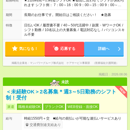
★1日6時間～の時短シフトOK ★都合に合わせてシフトが決めら
勤務時間
れます シフト例： 7：00～16：00 9：00～15：00 9：00～
18：00 11：00～20：00 など ※Wワークの場合、他のお仕事と
合わせ週40時間超の就業はご案内できません ※法令に基づき、
長期のお仕事です。開始日はご相談ください！ ★急募
期間
週20時間以上勤務は社会保険への加入対象となります ※労働者
派遣法（日雇い派遣の原則禁止）により、短時間・短期間の就
日払いOK
/
履歴書不要
/
40～50代活躍中
/
副業・WワークOK
/
特徴
業はご案内が難しい場合があります
シフト勤務
/
10名以上の大量募集
/
電話対応なし
/
パソコンスキ
ル不要
気になる！
応募する
詳細へ
掲載元企業名
マンパワーグループ株式会社 ケアサービス事業部 （医療福祉介護関連）
掲載日：2026.08.06
未読
NEW
＜未経験OK＞2名募集＊週3～5日勤務のシフト
制！受付
派遣
職種未経験OK
ブランクOK
WEB登録・面接OK
時給1550円＋交 ■給与の前払いが可能な速払いサービスあり
給与
交通費別途支給あり