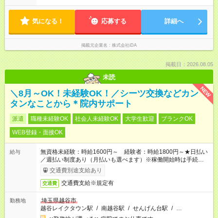
気になる！
応募する
詳細へ
掲載元企業名
株式会社iDA
掲載日：2026.08.05
未読
NEW
＼8月～OK！未経験OK！／シーツ交換などカン
タンなことから＊院内サポート
派遣
職種未経験OK
社会人未経験OK
大学生歓迎
ブランクOK
WEB登録・面接OK
無資格未経験：時給1600円～ 経験者：時給1800円～★日払い
給与
／週払い制度あり（月払いも選べます）※稼働開始時は手続き完
了次第のお支払いとなります。
交通費別途支給あり
交通費支給※規定有
交通費
埼玉県越谷市
勤務地
越谷レイクタウン駅
/
南越谷駅
/
せんげん台駅
/
…