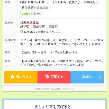
時給1400円～1500円 （※スキル・資格によって昇給あり）
給与
交通費別途支給あり
全額支給
交通費
埼玉県越谷市
勤務地
越谷駅
/
新越谷駅
/
蒲生駅
介護施設での勤務になります
シフト制（実働:7時間50分、休憩:45分） 日番：8:45～17:20 遅
勤務時間
番：10:50～19:25 ※時間帯にご希望がございましたらお気軽に
ご相談ください。
【急募】即日～短期！（＊2か月勤務～OK）
期間
日払いOK
/
履歴書不要
/
40～50代活躍中
/
副業・WワークOK
/
特徴
シフト勤務
/
電話対応なし
/
パソコンスキル不要
気になる！
応募する
詳細へ
掲載元企業名
株式会社フィルアップ
少しエリアを広げると、