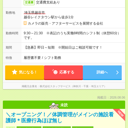
交通費支給あり
交通費
埼玉県越谷市
勤務地
越谷レイクタウン駅から徒歩1分
カメラの販売・アフターサービスを展開する会社
9:30～21:30 ※表記のうち実働8時間のシフト制（休憩60分）
勤務時間
です。
【急募】即日～短期 ※開始日はご相談可能です！
期間
履歴書不要
/
シフト勤務
特徴
気になる！
応募する
詳細へ
掲載元企業名
株式会社スタッフサービス（神奈川・千葉・埼玉エリア）
掲載日：2026.08.06
未読
NEW
＼オープニング！／体調管理がメインの施設看
護師＊医療行為ほぼ無し