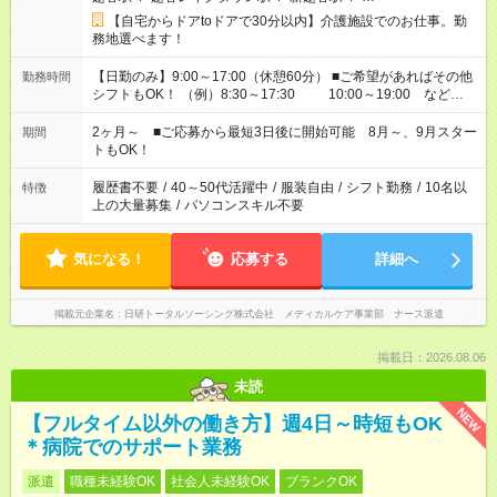
【自宅からドアtoドアで30分以内】介護施設でのお仕事。勤
務地選べます！
【日勤のみ】9:00～17:00（休憩60分） ■ご希望があればその他
勤務時間
シフトもOK！ （例）8:30～17:30 10:00～19:00 など
「家族とお休みを合わせたい」 「できれば残業はしたくない」
など、あなたのご希望に沿ったお仕事をご紹介します！ ※Wワ
2ヶ月～ ■ご応募から最短3日後に開始可能 8月～、9月スター
期間
ーク希望の方へ 今ご覧のお仕事で希望する勤務時間と、もう1つ
トもOK！
のお仕事の勤務時間。 合計で週40時間を超える場合は応募でき
ません
履歴書不要
/
40～50代活躍中
/
服装自由
/
シフト勤務
/
10名以
特徴
上の大量募集
/
パソコンスキル不要
気になる！
応募する
詳細へ
掲載元企業名
日研トータルソーシング株式会社 メディカルケア事業部 ナース派遣
掲載日：2026.08.06
未読
NEW
【フルタイム以外の働き方】週4日～時短もOK
＊病院でのサポート業務
派遣
職種未経験OK
社会人未経験OK
ブランクOK