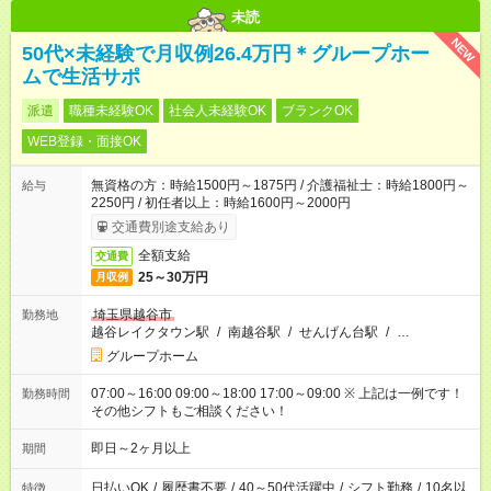
未読
NEW
50代×未経験で月収例26.4万円＊グループホー
ムで生活サポ
派遣
職種未経験OK
社会人未経験OK
ブランクOK
WEB登録・面接OK
無資格の方：時給1500円～1875円 / 介護福祉士：時給1800円～
給与
2250円 / 初任者以上：時給1600円～2000円
交通費別途支給あり
全額支給
交通費
25～30万円
月収例
埼玉県越谷市
勤務地
越谷レイクタウン駅
/
南越谷駅
/
せんげん台駅
/
…
グループホーム
07:00～16:00 09:00～18:00 17:00～09:00 ※ 上記は一例です！
勤務時間
その他シフトもご相談ください！
即日～2ヶ月以上
期間
日払いOK
/
履歴書不要
/
40～50代活躍中
/
シフト勤務
/
10名以
特徴