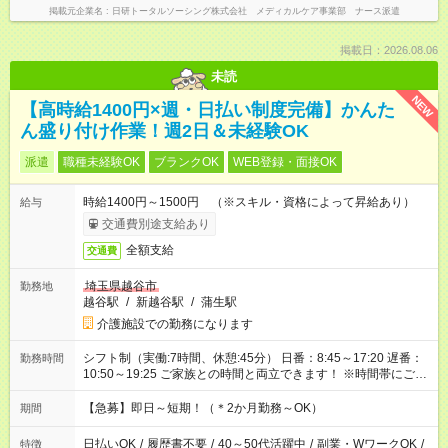
掲載元企業名
日研トータルソーシング株式会社 メディカルケア事業部 ナース派遣
掲載日：2026.08.06
未読
NEW
【高時給1400円×週・日払い制度完備】かんた
ん盛り付け作業！週2日＆未経験OK
派遣
職種未経験OK
ブランクOK
WEB登録・面接OK
時給1400円～1500円 （※スキル・資格によって昇給あり）
給与
交通費別途支給あり
全額支給
交通費
埼玉県越谷市
勤務地
越谷駅
/
新越谷駅
/
蒲生駅
介護施設での勤務になります
シフト制（実働:7時間、休憩:45分） 日番：8:45～17:20 遅番：
勤務時間
10:50～19:25 ご家族との時間と両立できます！ ※時間帯にご希
望がございましたらお気軽にご相談ください。
【急募】即日～短期！（＊2か月勤務～OK）
期間
日払いOK
/
履歴書不要
/
40～50代活躍中
/
副業・WワークOK
/
特徴