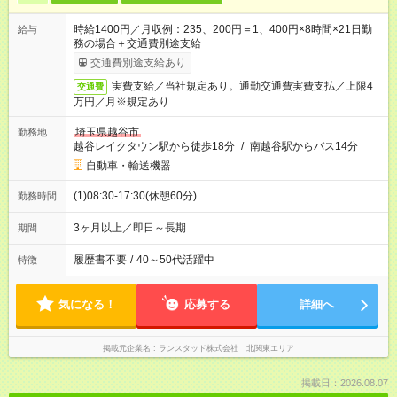
時給1400円／月収例：235、200円＝1、400円×8時間×21日勤
給与
務の場合＋交通費別途支給
交通費別途支給あり
実費支給／当社規定あり。通勤交通費実費支払／上限4
交通費
万円／月※規定あり
埼玉県越谷市
勤務地
越谷レイクタウン駅から徒歩18分
/
南越谷駅からバス14分
自動車・輸送機器
(1)08:30-17:30(休憩60分)
勤務時間
3ヶ月以上／即日～長期
期間
履歴書不要
/
40～50代活躍中
特徴
気になる！
応募する
詳細へ
掲載元企業名
ランスタッド株式会社 北関東エリア
掲載日：2026.08.07