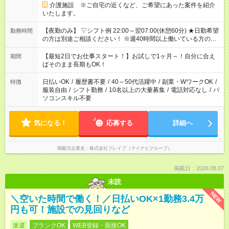
介護施設 ※ご自宅の近くなど、ご希望にあった案件を紹介
いたします。
【夜勤のみ】 ▽シフト例 22:00～翌07:00(休憩60分) ★日勤希望
勤務時間
の方は別途ご相談ください！ ※週40時間以上働いている方のW
ワークはNG
【最短2日でお仕事スタート！】お試しで1ヶ月～！自分に合え
期間
ばそのまま長期もOK！
日払いOK
/
履歴書不要
/
40～50代活躍中
/
副業・WワークOK
/
特徴
服装自由
/
シフト勤務
/
10名以上の大量募集
/
電話対応なし
/
パ
ソコンスキル不要
気になる！
応募する
詳細へ
掲載元企業名
株式会社ブレイブ（マイナビグループ）
掲載日：2026.08.07
未読
NEW
＼空いた時間で働く！／日払いOK×1勤務3.4万
円も可！施設での見回りなど
派遣
ブランクOK
WEB登録・面接OK