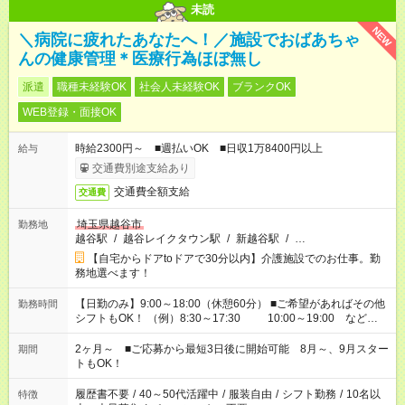
未読
NEW
＼病院に疲れたあなたへ！／施設でおばあちゃ
んの健康管理＊医療行為ほぼ無し
派遣
職種未経験OK
社会人未経験OK
ブランクOK
WEB登録・面接OK
時給2300円～ ■週払いOK ■日収1万8400円以上
給与
交通費別途支給あり
交通費全額支給
交通費
埼玉県越谷市
勤務地
越谷駅
/
越谷レイクタウン駅
/
新越谷駅
/
…
【自宅からドアtoドアで30分以内】介護施設でのお仕事。勤
務地選べます！
【日勤のみ】9:00～18:00（休憩60分） ■ご希望があればその他
勤務時間
シフトもOK！ （例）8:30～17:30 10:00～19:00 など
「家族とお休みを合わせたい」 「できれば残業はしたくない」
など、あなたのご希望に沿ったお仕事をご紹介します！ ※Wワ
2ヶ月～ ■ご応募から最短3日後に開始可能 8月～、9月スター
期間
ーク希望の方へ 今ご覧のお仕事で希望する勤務時間と、もう1つ
トもOK！
のお仕事の勤務時間。 合計で週40時間を超える場合は応募でき
ません
履歴書不要
/
40～50代活躍中
/
服装自由
/
シフト勤務
/
10名以
特徴