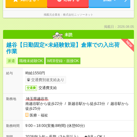
掲載元企業名
株式会社ニッソーネット
掲載日：2026.08.05
未読
NEW
越谷【日勤固定×未経験歓迎】倉庫での入出荷
作業
派遣
職種未経験OK
WEB登録・面接OK
時給1550円
給与
交通費別途支給あり
交通費支給
交通費
埼玉県越谷市
勤務地
南越谷駅から徒歩22分
/
新越谷駅から徒歩23分
/
越谷駅から
徒歩25分
医療・福祉
9:00～18:00(実働:8時間) (休憩60分)
勤務時間
2026/9/上旬～長期（3カ月以上） ★9月～OK！
期間