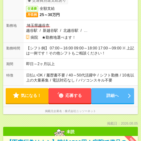
交通費別途支給あり
全額支給
交通費
25～30万円
月収例
埼玉県越谷市
勤務地
越谷駅
/
新越谷駅
/
北越谷駅
/
…
病院 ★勤務地選べます！
【シフト例】 07:00～16:00 09:00～18:00 17:00～09:00 ※ 上記
勤務時間
は一例です！その他シフトもご相談ください！
即日～2ヶ月以上
期間
日払いOK
/
履歴書不要
/
40～50代活躍中
/
シフト勤務
/
10名以
特徴
上の大量募集
/
電話対応なし
/
パソコンスキル不要
気になる！
応募する
詳細へ
掲載元企業名
株式会社ニッソーネット
掲載日：2026.08.05
未読
NEW