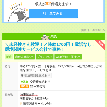
92
求人が
件増えます！
見てみる
掲載日：2026.08.05
未読
NEW
＼未経験さん歓迎！／時給1700円！電話なし！
環境関連サービス会社で事務！
派遣
職種未経験OK
ブランクOK
WEB登録・面接OK
時給1700円＋交 【月収例】272,000円～ ■給与の前払いが可
給与
能な速払いサービスあり
交通費別途支給あり
交通費支給あり
交通費
25～30万円
月収例
埼玉県越谷市
勤務地
南越谷駅から徒歩24分
環境関連サービス会社