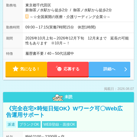
東京都千代田区
勤務地
新御茶ノ水駅から徒歩2分
/
御茶ノ水駅から徒歩2分
～☆全国展開の医療・介護リーディング企業☆～
09:00～17:15(実働7時間15分 休憩1時間)
勤務時間
2026年10月上旬～2026年12月下旬 12月末まで 延長の可能
期間
性もあります ※10月～！
履歴書不要
/
40～50代活躍中
特徴
気になる！
応募する
詳細へ
掲載日：2026.08.07
未読
《完全在宅×時短日短OK》Wワーク可〇Web広
告運用サポート
派遣
ブランクOK
WEB登録・面接OK
時給2100～2200円＋交
給与