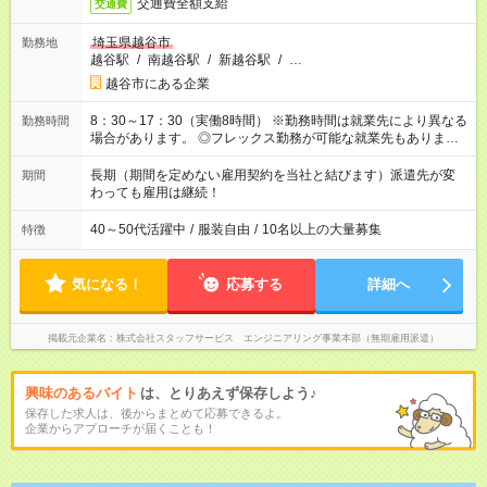
交通費全額支給
交通費
埼玉県越谷市
勤務地
越谷駅
/
南越谷駅
/
新越谷駅
/
…
越谷市にある企業
8：30～17：30（実働8時間） ※勤務時間は就業先により異なる
勤務時間
場合があります。 ◎フレックス勤務が可能な就業先もありま
す。 ◎今よりもさらに働きやすい環境をつくるべく、 働き方
改革に全社をあげて取り組んでいます。
長期（期間を定めない雇用契約を当社と結びます）派遣先が変
期間
わっても雇用は継続！
40～50代活躍中
/
服装自由
/
10名以上の大量募集
特徴
気になる！
応募する
詳細へ
掲載元企業名
株式会社スタッフサービス エンジニアリング事業本部（無期雇用派遣）
興味のあるバイト
は、とりあえず保存しよう♪
保存した求人は、後からまとめて応募できるよ。
企業からアプローチが届くことも！