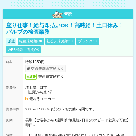
未読
座り仕事！給与即払いOK！高時給！土日休み！
バルブの検査業務
派遣
職種未経験OK
社会人未経験OK
ブランクOK
WEB登録・面接OK
時給1350円
給与
交通費別途支給あり
交通費支給有り
交通費
埼玉県川口市
勤務地
川口駅から車7分
素材系メーカー
9:00～17:00 ※表記のうち実働7時間です。
勤務時間
長期【ご応募から1週間以内(最短2日目)のスピード就業が可能】
期間
即日～
日払いOK
/
履歴書不要
/
電話対応なし
/
パソコンスキル不要
特徴