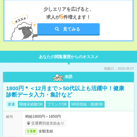
少しエリアを広げると、
5
求人が
件増えます！
見てみる
あなたの閲覧履歴からのオススメ
掲載日：2026.08.07
未読
1800円＊＜12月まで＞50代以上も活躍中！健康
診断データ入力・集計など
派遣
職種未経験OK
ブランクOK
WEB登録・面接OK
時給1800円～1850円
給与
交通費別途支給あり
全額支給
交通費