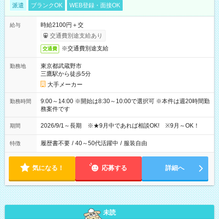
派遣
ブランクOK
WEB登録・面接OK
時給2100円＋交
給与
交通費別途支給あり
※交通費別途支給
交通費
東京都武蔵野市
勤務地
三鷹駅から徒歩5分
大手メーカー
9:00～14:00 ※開始は8:30～10:00で選択可 ※本件は週20時間勤
勤務時間
務案件です
2026/9/1～長期 ※★9月中であれば相談OK! ※9月～OK！
期間
履歴書不要
/
40～50代活躍中
/
服装自由
特徴
気になる！
応募する
詳細へ
未読