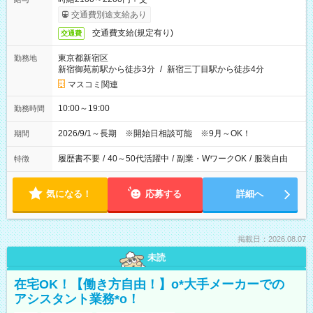
交通費別途支給あり
交通費支給(規定有り)
交通費
東京都新宿区
勤務地
新宿御苑前駅から徒歩3分
/
新宿三丁目駅から徒歩4分
マスコミ関連
10:00～19:00
勤務時間
2026/9/1～長期 ※開始日相談可能 ※9月～OK！
期間
履歴書不要
/
40～50代活躍中
/
副業・WワークOK
/
服装自由
特徴
気になる！
応募する
詳細へ
掲載日：2026.08.07
未読
在宅OK！【働き方自由！】o*大手メーカーでの
アシスタント業務*o！