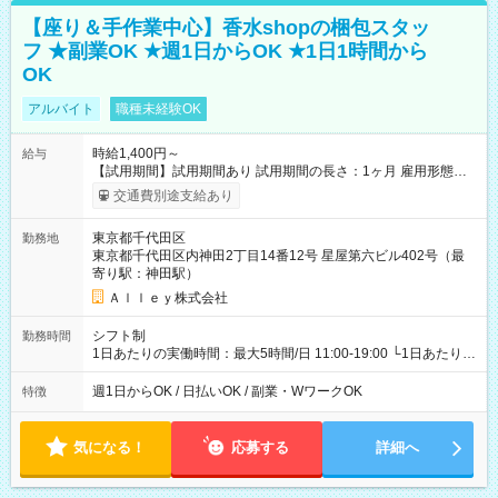
【座り＆手作業中心】香水shopの梱包スタッ
フ ★副業OK ★週1日からOK ★1日1時間から
OK
アルバイト
職種未経験OK
時給1,400円～
給与
【試用期間】試用期間あり 試用期間の長さ：1ヶ月 雇用形態、
給与は本採用時と同じです。
交通費別途支給あり
東京都千代田区
勤務地
東京都千代田区内神田2丁目14番12号 星屋第六ビル402号（最
寄り駅：神田駅）
Ａｌｌｅｙ株式会社
シフト制
勤務時間
1日あたりの実働時間：最大5時間/日 11:00-19:00 └1日あたりの
実働時間：1-5時間 └上記の時間帯内であれば、いつでも勤務可
能！ └平日・土曜日の中で、お好きな曜日でご勤務いただけま
週1日からOK / 日払いOK / 副業・WワークOK
特徴
す！ 【シフト例】 ・11:00～14:00 ・16:30～19:00 ・13:00～
18:00 などのように、自由な働き方が可能なお仕事です！
気になる！
応募する
詳細へ