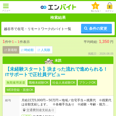
0
メニュー
気になる！
ログイン
検索結果
条件の変更
越谷市で在宅・リモートワークのバイト一覧
1
1,350
件中
1
～
1
件表示
平均時給:
円
新着順
時給順
人気順
掲載日：2026.08.05
未読
【未経験スタート】決まった流れで進められる！
ITサポートで正社員デビュー
無期雇用派遣
職種未経験OK
社会人未経験OK
ブランクOK
WEB登録・面接OK
月給22万5,000円～50万円＋地域／住宅手当＋残業代 ※残業代
給与
は全額支給します。 ※各種手当あり ※経験・年齢・能力等を
考慮して加給・優遇します。
交通費別途支給あり