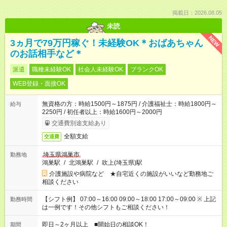
掲載日：2026.08.05
未読
NEW
3ヵ月で79万円稼ぐ！未経験OK＊おばあちゃん
のお話相手など＊
派遣
職種未経験OK
社会人未経験OK
ブランクOK
WEB登録・面接OK
無資格の方：時給1500円～1875円 / 介護福祉士：時給1800円～
給与
2250円 / 初任者以上：時給1600円～2000円
交通費別途支給あり
全額支給
交通費
埼玉県鴻巣市
勤務地
鴻巣駅
/
北鴻巣駅
/
吹上(埼玉県)駅
介護施設や病院など ★自宅近くの施設がいいなど勤務地ご
相談ください
【シフト例】 07:00～16:00 09:00～18:00 17:00～09:00 ※ 上記
勤務時間
は一例です！その他シフトもご相談ください！
即日～2ヶ月以上 ■開始日の相談OK！
期間