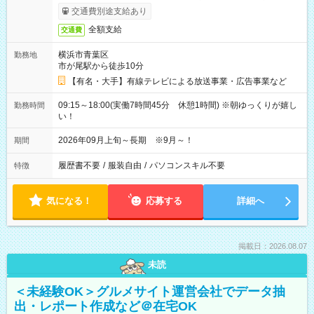
交通費別途支給あり
全額支給
交通費
横浜市青葉区
勤務地
市が尾駅から徒歩10分
【有名・大手】有線テレビによる放送事業・広告事業など
09:15～18:00(実働7時間45分 休憩1時間) ※朝ゆっくりが嬉し
勤務時間
い！
2026年09月上旬～長期 ※9月～！
期間
履歴書不要
/
服装自由
/
パソコンスキル不要
特徴
気になる！
応募する
詳細へ
掲載日：2026.08.07
未読
＜未経験OK＞グルメサイト運営会社でデータ抽
出・レポート作成など＠在宅OK