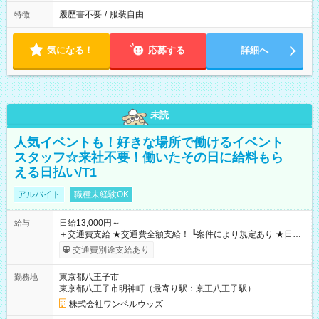
履歴書不要
/
服装自由
特徴
気になる！
応募する
詳細へ
未読
人気イベントも！好きな場所で働けるイベント
スタッフ☆来社不要！働いたその日に給料もら
える日払い/T1
アルバイト
職種未経験OK
日給13,000円～
給与
＋交通費支給 ★交通費全額支給！ ┗案件により規定あり ★日払
いOK！（規定あり） ┗働いたその日に現金GET♪ お仕事後はコ
交通費別途支給あり
ンビニATMから 日払い分を引き落とせます！ 【試用期間】試
用期間なし
東京都八王子市
勤務地
東京都八王子市明神町（最寄り駅：京王八王子駅）
株式会社ワンベルウッズ