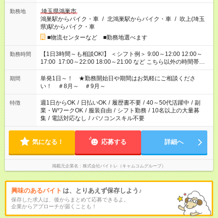
埼玉県鴻巣市
勤務地
鴻巣駅からバイク・車
/
北鴻巣駅からバイク・車
/
吹上(埼玉
県)駅からバイク・車
■物流センターなど ■勤務地選べます
【1日3時間～も相談OK!】 ＜シフト例＞ 9:00～12:00 12:00～
勤務時間
17:00 17:00～22:00 18:00～21:00 など こちら以外の時間帯も
お気軽にご相談ください！
単発1日～！ ★勤務開始日や期間はお気軽にご相談くださ
期間
い！ ＃8月～ ＃9月～
週1日からOK
/
日払いOK
/
履歴書不要
/
40～50代活躍中
/
副
特徴
業・WワークOK
/
服装自由
/
シフト勤務
/
10名以上の大量募
集
/
電話対応なし
/
パソコンスキル不要
気になる！
応募する
詳細へ
掲載元企業名
株式会社バイトレ（キャムコムグループ）
興味のあるバイト
は、とりあえず保存しよう♪
保存した求人は、後からまとめて応募できるよ。
企業からアプローチが届くことも！