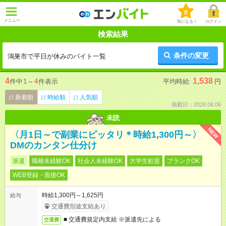
0
メニュー
気になる！
ログイン
検索結果
条件の変更
鴻巣市で平日が休みのバイト一覧
4
1,538
件中
1
～
4
件表示
平均時給:
円
新着順
時給順
人気順
掲載日：2026.08.06
未読
NEW
〈月1日～で副業にピッタリ＊時給1,300円～〉
DMのカンタン仕分け
派遣
職種未経験OK
社会人未経験OK
大学生歓迎
ブランクOK
WEB登録・面接OK
時給1,300円～1,625円
給与
交通費別途支給あり
■ 交通費規定内支給 ※派遣先による
交通費