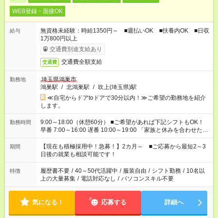
WEB登録・面接OK
無資格未経験：時給1350円～ ■週払いOK ■扶養内OK ■日収
給与
1万800円以上
交通費別途支給あり
交通費全額支給
交通費
埼玉県鴻巣市
勤務地
鴻巣駅
/
北鴻巣駅
/
吹上(埼玉県)駅
≪自宅からドアtoドアで30分以内！≫ご希望の勤務地を紹介
します。
9:00～18:00（休憩60分） ■ご希望があれば下記シフトもOK！
勤務時間
早番 7:00～16:00 遅番 10:00～19:00 「家族と休みを合わせた
い」 「余裕を持って夕飯の準備がしたい」 「できれば残業はし
たくない」 など、ご希望を教えてくださいね。 ※Wワーク希望
【現在も積極採用中！急募！】2カ月～ ■ご応募から最短2～3
期間
の方へ 今ご覧のお仕事で希望する勤務時間と、もう1つのお仕事
日後の就業も相談可能です！
の勤務時間。 合計で週40時間を超える場合は応募できません。
履歴書不要
/
40～50代活躍中
/
服装自由
/
シフト勤務
/
10名以
特徴
上の大量募集
/
電話対応なし
/
パソコンスキル不要
気になる！
応募する
詳細へ