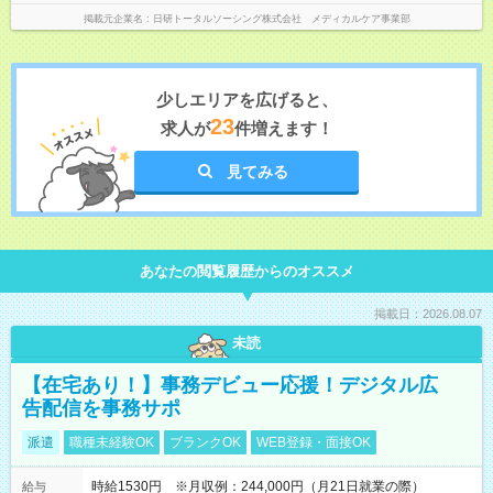
掲載元企業名
日研トータルソーシング株式会社 メディカルケア事業部
少しエリアを広げると、
23
求人が
件増えます！
見てみる
あなたの閲覧履歴からのオススメ
掲載日：2026.08.07
未読
【在宅あり！】事務デビュー応援！デジタル広
告配信を事務サポ
派遣
職種未経験OK
ブランクOK
WEB登録・面接OK
時給1530円 ※月収例：244,000円（月21日就業の際）
給与