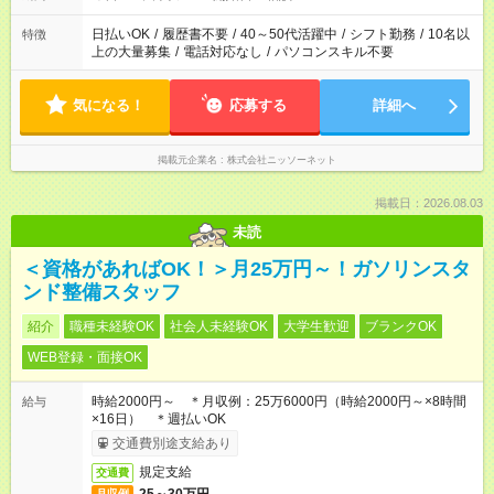
日払いOK
/
履歴書不要
/
40～50代活躍中
/
シフト勤務
/
10名以
特徴
上の大量募集
/
電話対応なし
/
パソコンスキル不要
気になる！
応募する
詳細へ
掲載元企業名
株式会社ニッソーネット
掲載日：2026.08.03
未読
＜資格があればOK！＞月25万円～！ガソリンスタ
ンド整備スタッフ
紹介
職種未経験OK
社会人未経験OK
大学生歓迎
ブランクOK
WEB登録・面接OK
時給2000円～ ＊月収例：25万6000円（時給2000円～×8時間
給与
×16日） ＊週払いOK
交通費別途支給あり
規定支給
交通費
月収例