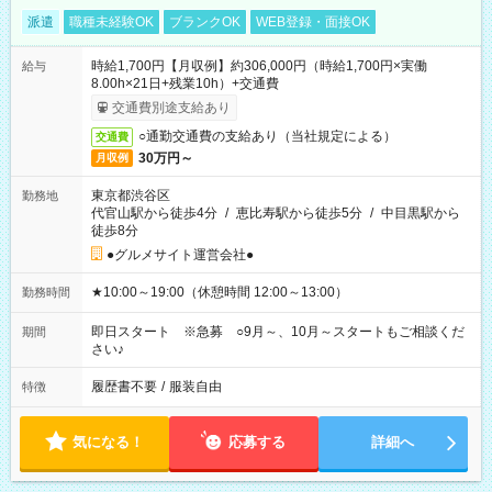
派遣
職種未経験OK
ブランクOK
WEB登録・面接OK
時給1,700円【月収例】約306,000円（時給1,700円×実働
給与
8.00h×21日+残業10h）+交通費
交通費別途支給あり
○通勤交通費の支給あり（当社規定による）
交通費
30万円～
月収例
東京都渋谷区
勤務地
代官山駅から徒歩4分
/
恵比寿駅から徒歩5分
/
中目黒駅から
徒歩8分
●グルメサイト運営会社●
★10:00～19:00（休憩時間 12:00～13:00）
勤務時間
即日スタート ※急募 ○9月～、10月～スタートもご相談くだ
期間
さい♪
履歴書不要
/
服装自由
特徴
気になる！
応募する
詳細へ