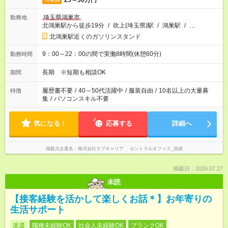
25～30万円
埼玉県鴻巣市
勤務地
北鴻巣駅から徒歩19分
/
吹上(埼玉県)駅
/
鴻巣駅
/
…
北鴻巣駅近くのガソリンスタンド
9：00～22：00の間で実働8時間(休憩60分)
勤務時間
長期 ※短期も相談OK
期間
履歴書不要
/
40～50代活躍中
/
服装自由
/
10名以上の大量募
特徴
集
/
パソコンスキル不要
気になる！
応募する
詳細へ
掲載元企業名
株式会社ラブキャリア セントラルオフィス_池袋
掲載日：2026.07.27
未読
【接客経験を活かして楽しくお話＊】お年寄りの
生活サポート
派遣
職種未経験OK
社会人未経験OK
ブランクOK