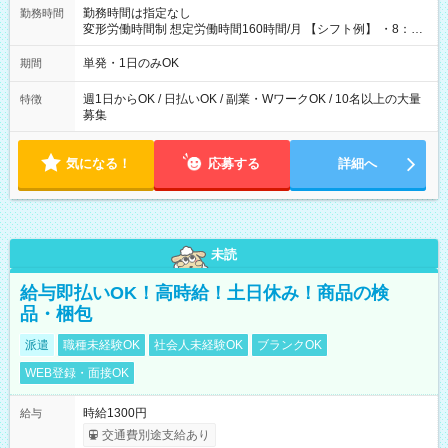
勤務時間は指定なし
勤務時間
変形労働時間制 想定労働時間160時間/月 【シフト例】 ・8：00
～21：00
単発・1日のみOK
期間
週1日からOK / 日払いOK / 副業・WワークOK / 10名以上の大量
特徴
募集
気になる！
応募する
詳細へ
未読
給与即払いOK！高時給！土日休み！商品の検
品・梱包
派遣
職種未経験OK
社会人未経験OK
ブランクOK
WEB登録・面接OK
時給1300円
給与
交通費別途支給あり