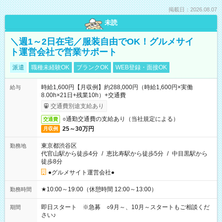
掲載日：2026.08.07
未読
＼週1～2日在宅／服装自由でOK！グルメサイ
ト運営会社で営業サポート
派遣
職種未経験OK
ブランクOK
WEB登録・面接OK
時給1,600円【月収例】約288,000円（時給1,600円×実働
給与
8.00h×21日+残業10h）+交通費
交通費別途支給あり
○通勤交通費の支給あり（当社規定による）
交通費
25～30万円
月収例
東京都渋谷区
勤務地
代官山駅から徒歩4分
/
恵比寿駅から徒歩5分
/
中目黒駅から
徒歩8分
●グルメサイト運営会社●
★10:00～19:00（休憩時間 12:00～13:00）
勤務時間
即日スタート ※急募 ○9月～、10月～スタートもご相談くだ
期間
さい♪