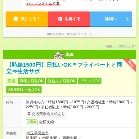
パソコンスキル不要
気になる！
応募する
詳細へ
掲載元企業名
株式会社マイワーク
掲載日：2026.08.07
未読
NEW
【時給1500円】日払いOK＊プライベートと両
立⇒生活サポ
派遣
職種未経験OK
社会人未経験OK
ブランクOK
WEB登録・面接OK
無資格の方：時給1500円～1875円 / 介護福祉士：時給1800円～
給与
2250円 / 初任者以上：時給1600円～2000円
交通費別途支給あり
全額支給
交通費
埼玉県羽生市
勤務地
羽生駅
/
南羽生駅
/
西羽生駅
/
…