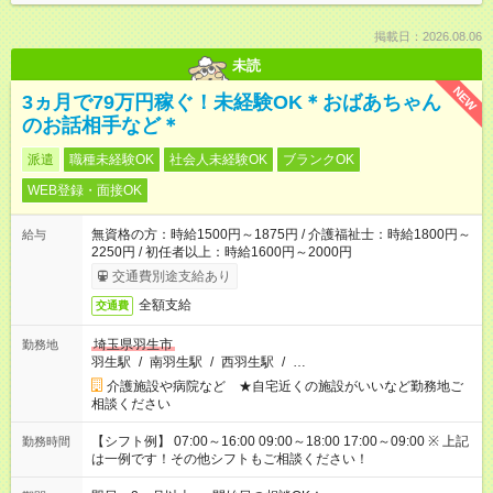
掲載日：2026.08.06
未読
NEW
3ヵ月で79万円稼ぐ！未経験OK＊おばあちゃん
のお話相手など＊
派遣
職種未経験OK
社会人未経験OK
ブランクOK
WEB登録・面接OK
無資格の方：時給1500円～1875円 / 介護福祉士：時給1800円～
給与
2250円 / 初任者以上：時給1600円～2000円
交通費別途支給あり
全額支給
交通費
埼玉県羽生市
勤務地
羽生駅
/
南羽生駅
/
西羽生駅
/
…
介護施設や病院など ★自宅近くの施設がいいなど勤務地ご
相談ください
【シフト例】 07:00～16:00 09:00～18:00 17:00～09:00 ※ 上記
勤務時間
は一例です！その他シフトもご相談ください！