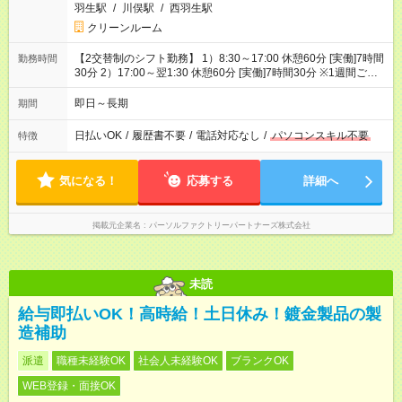
羽生駅
/
川俣駅
/
西羽生駅
クリーンルーム
【2交替制のシフト勤務】 1）8:30～17:00 休憩60分 [実働]7時間
勤務時間
30分 2）17:00～翌1:30 休憩60分 [実働]7時間30分 ※1週間ごと
の交替
即日～長期
期間
日払いOK
/
履歴書不要
/
電話対応なし
/
パソコンスキル不要
特徴
気になる！
応募する
詳細へ
掲載元企業名
パーソルファクトリーパートナーズ株式会社
未読
給与即払いOK！高時給！土日休み！鍍金製品の製
造補助
派遣
職種未経験OK
社会人未経験OK
ブランクOK
WEB登録・面接OK