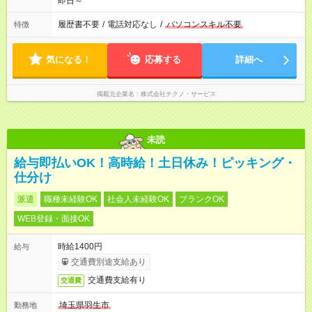
即日～
履歴書不要
/
電話対応なし
/
パソコンスキル不要
特徴
気になる！
応募する
詳細へ
掲載元企業名
株式会社テクノ・サービス
未読
給与即払いOK！高時給！土日休み！ピッキング・
仕分け
派遣
職種未経験OK
社会人未経験OK
ブランクOK
WEB登録・面接OK
時給1400円
給与
交通費別途支給あり
交通費支給有り
交通費
埼玉県羽生市
勤務地