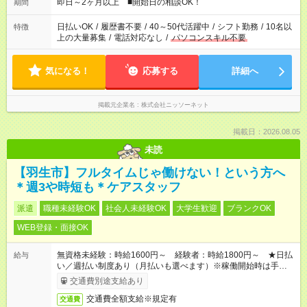
即日～2ヶ月以上 ■開始日の相談OK！
期間
日払いOK
/
履歴書不要
/
40～50代活躍中
/
シフト勤務
/
10名以
特徴
上の大量募集
/
電話対応なし
/
パソコンスキル不要
気になる！
応募する
詳細へ
掲載元企業名
株式会社ニッソーネット
掲載日：2026.08.05
未読
【羽生市】フルタイムじゃ働けない！という方へ
＊週3や時短も＊ケアスタッフ
派遣
職種未経験OK
社会人未経験OK
大学生歓迎
ブランクOK
WEB登録・面接OK
無資格未経験：時給1600円～ 経験者：時給1800円～ ★日払
給与
い／週払い制度あり（月払いも選べます）※稼働開始時は手続き
完了次第のお支払いとなります。
交通費別途支給あり
交通費全額支給※規定有
交通費