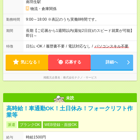
南羽生駅
物流・倉庫関係
9:00～18:00 ※表記のうち実働8時間です。
勤務時間
長期【ご応募から1週間以内(最短2日目)のスピード就業が可能】
期間
即日～
日払いOK
/
履歴書不要
/
電話対応なし
/
パソコンスキル不要
特徴
気になる！
応募する
詳細へ
掲載元企業名
株式会社テクノ・サービス
未読
高時給！車通勤OK！土日休み！フォークリフト作
業等
派遣
ブランクOK
WEB登録・面接OK
時給1500円
給与