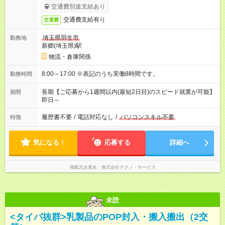
交通費別途支給あり
交通費支給有り
交通費
埼玉県羽生市
勤務地
新郷(埼玉県)駅
物流・倉庫関係
8:00～17:00 ※表記のうち実働8時間です。
勤務時間
長期【ご応募から1週間以内(最短2日目)のスピード就業が可能】
期間
即日～
履歴書不要
/
電話対応なし
/
パソコンスキル不要
特徴
気になる！
応募する
詳細へ
掲載元企業名
株式会社テクノ・サービス
未読
<タイパ抜群>乳製品のPOP封入・搬入搬出（2交