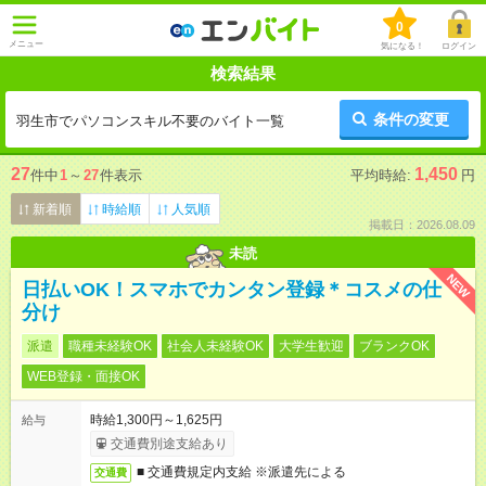
0
メニュー
気になる！
ログイン
検索結果
条件の変更
羽生市でパソコンスキル不要のバイト一覧
27
1,450
件中
1
～
27
件表示
平均時給:
円
新着順
時給順
人気順
掲載日：2026.08.09
未読
NEW
日払いOK！スマホでカンタン登録＊コスメの仕
分け
派遣
職種未経験OK
社会人未経験OK
大学生歓迎
ブランクOK
WEB登録・面接OK
時給1,300円～1,625円
給与
交通費別途支給あり
■ 交通費規定内支給 ※派遣先による
交通費