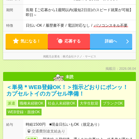
長期【ご応募から1週間以内(最短2日目)のスピード就業が可能】
期間
即日～
日払いOK
/
履歴書不要
/
電話対応なし
/
パソコンスキル不要
特徴
気になる！
応募する
詳細へ
掲載元企業名
株式会社テクノ・サービス
掲載日：2026.08.04
未読
＜単発＊WEB登録OK！＞指示どおりにポンッ！
カプセルトイのカプセル準備！
派遣
職種未経験OK
社会人未経験OK
大学生歓迎
ブランクOK
WEB登録・面接OK
時給1500円 ■現金日払いもOK（規定あり）
給与
交通費別途支給あり