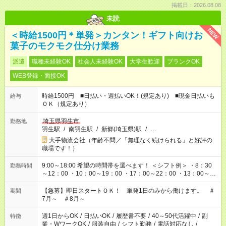
掲載日：2026.08.08
未読
NEW
＜時給1500円＊単発＞カンタン！ギフト向けお
菓子のモクモク仕分け業務
派遣
職種未経験OK
社会人未経験OK
大学生歓迎
ブランクOK
WEB登録・面接OK
時給1500円 ■日払い・週払いOK！(規定あり) ■現金日払いも
給与
ＯＫ（規定あり）
埼玉県羽生市
勤務地
羽生駅
/
南羽生駅
/
新郷(埼玉県)駅
/
…
大手物流会社（年齢不問／「無理なく続けられる」と好評の
職場です！）
9:00～18:00 希望の時間帯を選べます！ ＜シフト例＞ ・8：30
勤務時間
～12：00 ・10：00～19：00 ・17：00～22：00 ・13：00～
22：00 ・22：00～翌6：00 など
【急募】即日スタートＯＫ！ 単発1日のみから働けます。 ＃
期間
7月～ ＃8月～
週1日からOK
/
日払いOK
/
履歴書不要
/
40～50代活躍中
/
副
特徴
業・WワークOK
/
服装自由
/
シフト勤務
/
電話対応なし
/