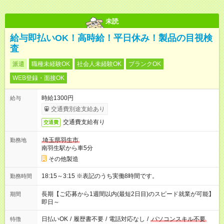
未読
給与即払いOK！高時給！平日休み！製品の目視検
査
派遣
職種未経験OK
社会人未経験OK
ブランクOK
WEB登録・面接OK
時給1300円
給与
交通費別途支給あり
交通費支給有り
交通費
埼玉県羽生市
勤務地
南羽生駅から車5分
その他製造
18:15～3:15 ※表記のうち実働8時間です。
勤務時間
長期【ご応募から1週間以内(最短2日目)のスピード就業が可能】
期間
即日～
日払いOK
/
履歴書不要
/
電話対応なし
/
パソコンスキル不要
特徴