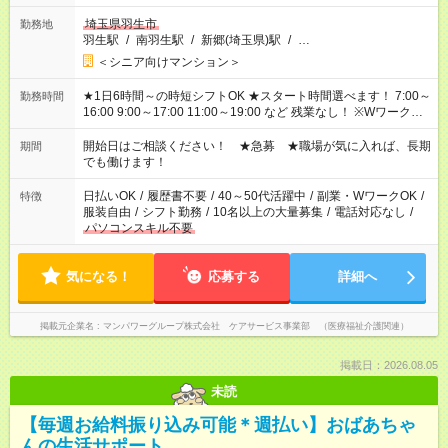
埼玉県羽生市
勤務地
羽生駅
/
南羽生駅
/
新郷(埼玉県)駅
/
…
＜シニア向けマンション＞
★1日6時間～の時短シフトOK ★スタート時間選べます！ 7:00～
勤務時間
16:00 9:00～17:00 11:00～19:00 など 残業なし！ ※Wワークの
場合、他のお仕事と合わせ週40時間超の就業はご案内できませ
ん ※法令に基づき、週20時間以上勤務は社会保険への加入対象
開始日はご相談ください！ ★急募 ★職場が気に入れば、長期
期間
となります ※労働者派遣法（日雇い派遣の原則禁止）により、
でも働けます！
短時間・短期間の就業はご案内が難しい場合があります
日払いOK
/
履歴書不要
/
40～50代活躍中
/
副業・WワークOK
/
特徴
服装自由
/
シフト勤務
/
10名以上の大量募集
/
電話対応なし
/
パソコンスキル不要
気になる！
応募する
詳細へ
掲載元企業名
マンパワーグループ株式会社 ケアサービス事業部 （医療福祉介護関連）
掲載日：2026.08.05
未読
【毎週お給料振り込み可能＊週払い】おばあちゃ
んの生活サポート