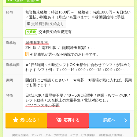
WEB登録・面接OK
無資格未経験：時給1600円～ 経験者：時給1800円～★日払い
給与
／週払い制度あり（月払いも選べます）※稼働開始時は手続き完
了次第のお支払いとなります。
交通費別途支給あり
交通費支給※規定有
交通費
埼玉県羽生市
勤務地
羽生駅
/
南羽生駅
/
新郷(埼玉県)駅
/
…
≪勤務地が選べる≫病院でのお仕事です。
★1日6時間～の時短シフトOK ★都合に合わせてシフトが決めら
勤務時間
れます シフト例： 7：00～16：00 9：00～15：00 9：00～
18：00 11：00～20：00 など ※Wワークの場合、他のお仕事と
合わせ週40時間超の就業はご案内できません ※法令に基づき、
開始日はご相談ください！ ★急募 ★職場が気に入れば、長期
期間
週20時間以上勤務は社会保険への加入対象となります ※労働者
でも働けます！
派遣法（日雇い派遣の原則禁止）により、短時間・短期間の就
業はご案内が難しい場合があります
日払いOK
/
履歴書不要
/
40～50代活躍中
/
副業・WワークOK
/
特徴
シフト勤務
/
10名以上の大量募集
/
電話対応なし
/
パソコンスキル不要
気になる！
応募する
詳細へ
掲載元企業名
マンパワーグループ株式会社 ケアサービス事業部 （医療福祉介護関連）