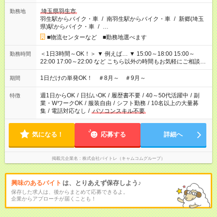
埼玉県羽生市
勤務地
羽生駅からバイク・車
/
南羽生駅からバイク・車
/
新郷(埼玉
県)駅からバイク・車
/
…
■物流センターなど ■勤務地選べます
＜1日3時間～OK！＞ ▼ 例えば… ▼ 15:00～18:00 15:00～
勤務時間
22:00 17:00～22:00 など こちら以外の時間もお気軽にご相談く
ださい！
1日だけの単発OK！ ＃8月～ ＃9月～
期間
週1日からOK
/
日払いOK
/
履歴書不要
/
40～50代活躍中
/
副
特徴
業・WワークOK
/
服装自由
/
シフト勤務
/
10名以上の大量募
集
/
電話対応なし
/
パソコンスキル不要
気になる！
応募する
詳細へ
掲載元企業名
株式会社バイトレ（キャムコムグループ）
興味のあるバイト
は、とりあえず保存しよう♪
保存した求人は、後からまとめて応募できるよ。
企業からアプローチが届くことも！