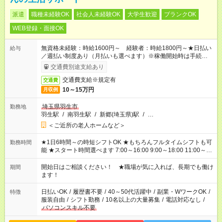
派遣
職種未経験OK
社会人未経験OK
大学生歓迎
ブランクOK
WEB登録・面接OK
無資格未経験：時給1600円～ 経験者：時給1800円～★日払い
給与
／週払い制度あり（月払いも選べます）※稼働開始時は手続き完
了次第のお支払いとなります。
交通費別途支給あり
交通費支給※規定有
交通費
10～15万円
月収例
埼玉県羽生市
勤務地
羽生駅
/
南羽生駅
/
新郷(埼玉県)駅
/
…
＜ご近所の老人ホームなど＞
★1日6時間～の時短シフトOK ★もちろんフルタイムシフトも可
勤務時間
能 ★スタート時間選べます 7:00～16:00 9:00～18:00 11:00～
20:00 など 残業なし！ ※Wワークの場合、他のお仕事と合わせ
週40時間超の就業はご案内できません ※法令に基づき、週20時
開始日はご相談ください！ ★職場が気に入れば、長期でも働け
期間
間以上勤務は社会保険への加入対象となります ※労働者派遣法
ます！
（日雇い派遣の原則禁止）により、短時間・短期間の就業はご
案内が難しい場合があります
日払いOK
/
履歴書不要
/
40～50代活躍中
/
副業・WワークOK
/
特徴
服装自由
/
シフト勤務
/
10名以上の大量募集
/
電話対応なし
/
パソコンスキル不要