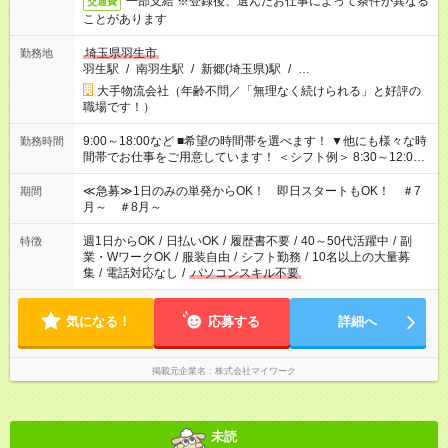
一部支給 ※登録後、選んだお仕事によって条件が異なる
交通費
ことがあります
埼玉県羽生市
勤務地
羽生駅
/
南羽生駅
/
新郷(埼玉県)駅
/
…
大手物流会社（年齢不問／「無理なく続けられる」と好評の
職場です！）
9:00～18:00など ■希望の時間帯を選べます！ ▼他にも様々な時
勤務時間
間帯でお仕事をご用意しています！ ＜シフト例＞ 8:30～12:00
17:00～22:00 13:00～22:00 22:00～翌6:00 など
≪急募≫1日のみの単発からOK！ 即日スタートもOK！ ＃7
期間
月～ ＃8月～
週1日からOK
/
日払いOK
/
履歴書不要
/
40～50代活躍中
/
副
特徴
業・WワークOK
/
服装自由
/
シフト勤務
/
10名以上の大量募
集
/
電話対応なし
/
パソコンスキル不要
気になる！
応募する
詳細へ
掲載元企業名
株式会社マイワーク
未読