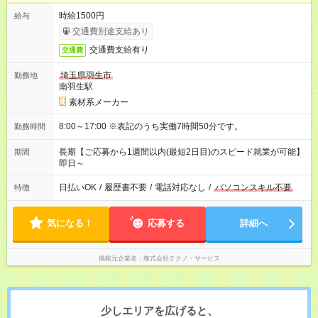
時給1500円
給与
交通費別途支給あり
交通費支給有り
交通費
埼玉県羽生市
勤務地
南羽生駅
素材系メーカー
8:00～17:00 ※表記のうち実働7時間50分です。
勤務時間
長期【ご応募から1週間以内(最短2日目)のスピード就業が可能】
期間
即日～
日払いOK
/
履歴書不要
/
電話対応なし
/
パソコンスキル不要
特徴
気になる！
応募する
詳細へ
掲載元企業名
株式会社テクノ・サービス
少しエリアを広げると、