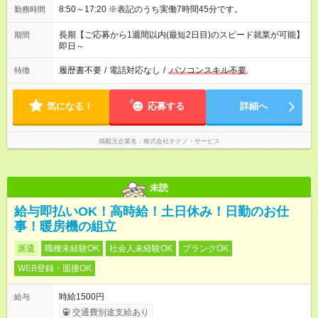
8:50～17:20 ※表記のうち実働7時間45分です。
勤務時間
長期【ご応募から1週間以内(最短2日目)のスピード就業が可能】
期間
即日～
履歴書不要
/
電話対応なし
/
パソコンスキル不要
特徴
気になる！
応募する
詳細へ
掲載元企業名
株式会社テクノ・サービス
未読
給与即払いOK！高時給！土日休み！日勤のお仕
事！暖房機の組立
派遣
職種未経験OK
社会人未経験OK
ブランクOK
WEB登録・面接OK
時給1500円
給与
交通費別途支給あり