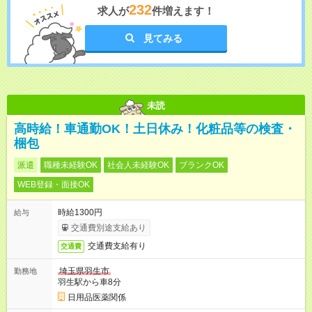
232
求人が
件増えます！
見てみる
未読
高時給！車通勤OK！土日休み！化粧品等の検査・
梱包
派遣
職種未経験OK
社会人未経験OK
ブランクOK
WEB登録・面接OK
時給1300円
給与
交通費別途支給あり
交通費支給有り
交通費
埼玉県羽生市
勤務地
羽生駅から車8分
日用品医薬関係