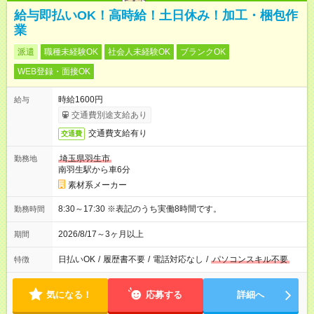
給与即払いOK！高時給！土日休み！加工・梱包作
業
派遣
職種未経験OK
社会人未経験OK
ブランクOK
WEB登録・面接OK
時給1600円
給与
交通費別途支給あり
交通費支給有り
交通費
埼玉県羽生市
勤務地
南羽生駅から車6分
素材系メーカー
8:30～17:30 ※表記のうち実働8時間です。
勤務時間
2026/8/17～3ヶ月以上
期間
日払いOK
/
履歴書不要
/
電話対応なし
/
パソコンスキル不要
特徴
気になる！
応募する
詳細へ