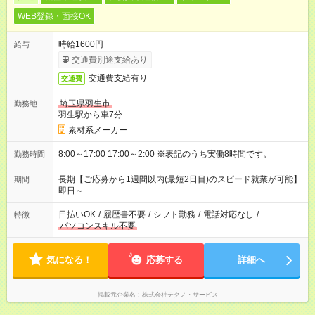
WEB登録・面接OK
時給1600円
給与
交通費別途支給あり
交通費支給有り
交通費
埼玉県羽生市
勤務地
羽生駅から車7分
素材系メーカー
8:00～17:00 17:00～2:00 ※表記のうち実働8時間です。
勤務時間
長期【ご応募から1週間以内(最短2日目)のスピード就業が可能】
期間
即日～
日払いOK
/
履歴書不要
/
シフト勤務
/
電話対応なし
/
特徴
パソコンスキル不要
気になる！
応募する
詳細へ
掲載元企業名
株式会社テクノ・サービス