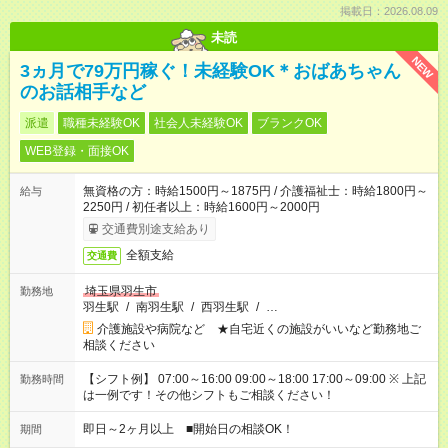
掲載日：2026.08.09
未読
NEW
3ヵ月で79万円稼ぐ！未経験OK＊おばあちゃん
のお話相手など
派遣
職種未経験OK
社会人未経験OK
ブランクOK
WEB登録・面接OK
無資格の方：時給1500円～1875円 / 介護福祉士：時給1800円～
給与
2250円 / 初任者以上：時給1600円～2000円
交通費別途支給あり
全額支給
交通費
埼玉県羽生市
勤務地
羽生駅
/
南羽生駅
/
西羽生駅
/
…
介護施設や病院など ★自宅近くの施設がいいなど勤務地ご
相談ください
【シフト例】 07:00～16:00 09:00～18:00 17:00～09:00 ※ 上記
勤務時間
は一例です！その他シフトもご相談ください！
即日～2ヶ月以上 ■開始日の相談OK！
期間