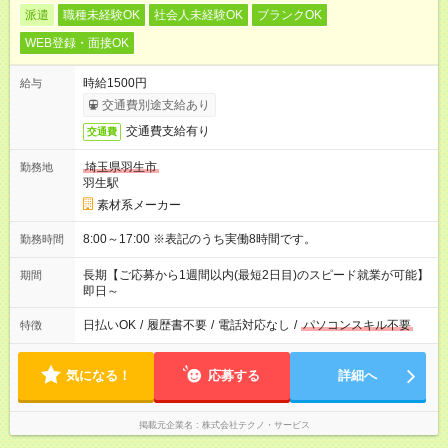
派遣
職種未経験OK
社会人未経験OK
ブランクOK
WEB登録・面接OK
時給1500円
給与
交通費別途支給あり
交通費支給有り
交通費
埼玉県羽生市
勤務地
羽生駅
素材系メーカー
8:00～17:00 ※表記のうち実働8時間です。
勤務時間
長期【ご応募から1週間以内(最短2日目)のスピード就業が可能】
期間
即日～
日払いOK
/
履歴書不要
/
電話対応なし
/
パソコンスキル不要
特徴
気になる！
応募する
詳細へ
掲載元企業名
株式会社テクノ・サービス