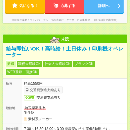
気になる！
応募する
詳細へ
掲載元企業名
マンパワーグループ株式会社 ケアサービス事業部 （医療福祉介護関連）
未読
給与即払いOK！高時給！土日休み！印刷機オペレ
ーター
派遣
職種未経験OK
社会人未経験OK
ブランクOK
WEB登録・面接OK
時給1550円
給与
交通費別途支給あり
交通費支給有り
交通費
埼玉県羽生市
勤務地
羽生駅
素材系メーカー
7:30～16:30 18:00～3:00 ※表記のうち実働8時間です。
勤務時間