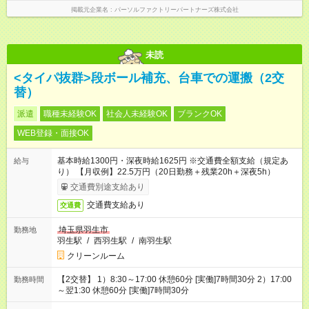
掲載元企業名
パーソルファクトリーパートナーズ株式会社
未読
<タイパ抜群>段ボール補充、台車での運搬（2交
替）
派遣
職種未経験OK
社会人未経験OK
ブランクOK
WEB登録・面接OK
基本時給1300円・深夜時給1625円 ※交通費全額支給（規定あ
給与
り） 【月収例】22.5万円（20日勤務＋残業20h＋深夜5h）
交通費別途支給あり
交通費支給あり
交通費
埼玉県羽生市
勤務地
羽生駅
/
西羽生駅
/
南羽生駅
クリーンルーム
【2交替】 1）8:30～17:00 休憩60分 [実働]7時間30分 2）17:00
勤務時間
～翌1:30 休憩60分 [実働]7時間30分