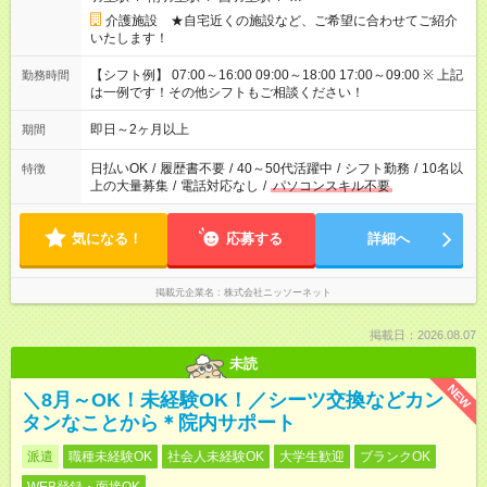
介護施設 ★自宅近くの施設など、ご希望に合わせてご紹介
いたします！
【シフト例】 07:00～16:00 09:00～18:00 17:00～09:00 ※ 上記
勤務時間
は一例です！その他シフトもご相談ください！
即日～2ヶ月以上
期間
日払いOK
/
履歴書不要
/
40～50代活躍中
/
シフト勤務
/
10名以
特徴
上の大量募集
/
電話対応なし
/
パソコンスキル不要
気になる！
応募する
詳細へ
掲載元企業名
株式会社ニッソーネット
掲載日：2026.08.07
未読
NEW
＼8月～OK！未経験OK！／シーツ交換などカン
タンなことから＊院内サポート
派遣
職種未経験OK
社会人未経験OK
大学生歓迎
ブランクOK