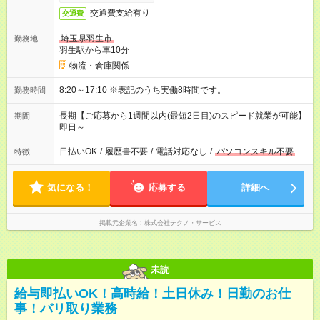
交通費支給有り
交通費
埼玉県羽生市
勤務地
羽生駅から車10分
物流・倉庫関係
8:20～17:10 ※表記のうち実働8時間です。
勤務時間
長期【ご応募から1週間以内(最短2日目)のスピード就業が可能】
期間
即日～
日払いOK
/
履歴書不要
/
電話対応なし
/
パソコンスキル不要
特徴
気になる！
応募する
詳細へ
掲載元企業名
株式会社テクノ・サービス
未読
給与即払いOK！高時給！土日休み！日勤のお仕
事！バリ取り業務