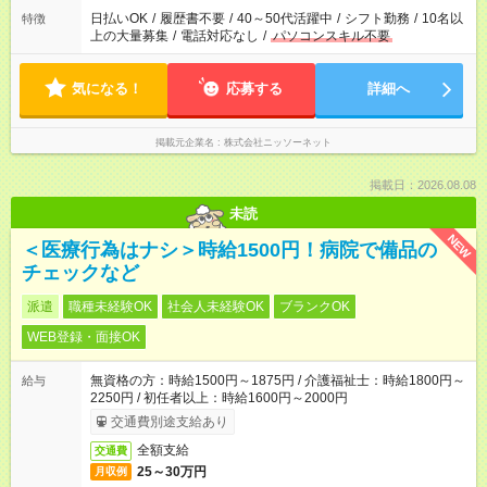
日払いOK
/
履歴書不要
/
40～50代活躍中
/
シフト勤務
/
10名以
特徴
上の大量募集
/
電話対応なし
/
パソコンスキル不要
気になる！
応募する
詳細へ
掲載元企業名
株式会社ニッソーネット
掲載日：2026.08.08
未読
NEW
＜医療行為はナシ＞時給1500円！病院で備品の
チェックなど
派遣
職種未経験OK
社会人未経験OK
ブランクOK
WEB登録・面接OK
無資格の方：時給1500円～1875円 / 介護福祉士：時給1800円～
給与
2250円 / 初任者以上：時給1600円～2000円
交通費別途支給あり
全額支給
交通費
25～30万円
月収例