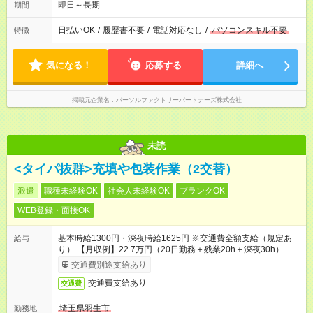
即日～長期
期間
日払いOK
/
履歴書不要
/
電話対応なし
/
パソコンスキル不要
特徴
気になる！
応募する
詳細へ
掲載元企業名
パーソルファクトリーパートナーズ株式会社
未読
<タイパ抜群>充填や包装作業（2交替）
派遣
職種未経験OK
社会人未経験OK
ブランクOK
WEB登録・面接OK
基本時給1300円・深夜時給1625円 ※交通費全額支給（規定あ
給与
り） 【月収例】22.7万円（20日勤務＋残業20h＋深夜30h）
交通費別途支給あり
交通費支給あり
交通費
埼玉県羽生市
勤務地