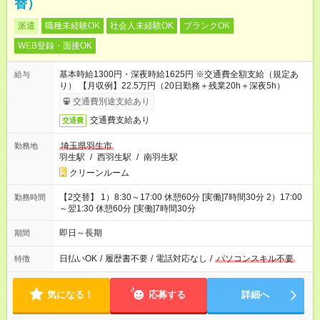
替）
派遣
職種未経験OK
社会人未経験OK
ブランクOK
WEB登録・面接OK
基本時給1300円・深夜時給1625円 ※交通費全額支給（規定あ
給与
り） 【月収例】22.5万円（20日勤務＋残業20h＋深夜5h）
交通費別途支給あり
交通費支給あり
交通費
埼玉県羽生市
勤務地
羽生駅
/
西羽生駅
/
南羽生駅
クリーンルーム
【2交替】 1）8:30～17:00 休憩60分 [実働]7時間30分 2）17:00
勤務時間
～翌1:30 休憩60分 [実働]7時間30分
即日～長期
期間
日払いOK
/
履歴書不要
/
電話対応なし
/
パソコンスキル不要
特徴
気になる！
応募する
詳細へ