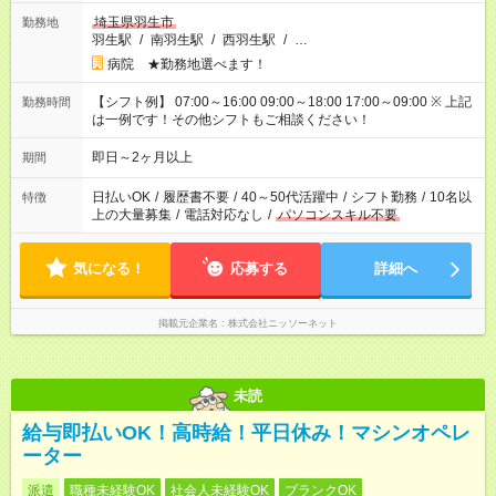
埼玉県羽生市
勤務地
羽生駅
/
南羽生駅
/
西羽生駅
/
…
病院 ★勤務地選べます！
【シフト例】 07:00～16:00 09:00～18:00 17:00～09:00 ※ 上記
勤務時間
は一例です！その他シフトもご相談ください！
即日～2ヶ月以上
期間
日払いOK
/
履歴書不要
/
40～50代活躍中
/
シフト勤務
/
10名以
特徴
上の大量募集
/
電話対応なし
/
パソコンスキル不要
気になる！
応募する
詳細へ
掲載元企業名
株式会社ニッソーネット
未読
給与即払いOK！高時給！平日休み！マシンオペレ
ーター
派遣
職種未経験OK
社会人未経験OK
ブランクOK