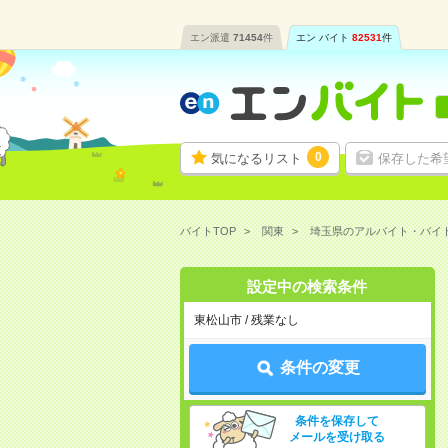
エン派遣
71454
件
エン バイト
82531
件
0
気になるリスト
保存した希
バイトTOP
関東
埼玉県のアルバイト・バイ
設定中の検索条件
東松山市 / 残業なし
条件の変更
条件を保存して
メールを受け取る