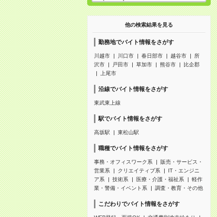
他の検索結果を見る
勤務地でバイト情報をさがす
川越市
川口市
春日部市
越谷市
所
沢市
戸田市
草加市
熊谷市
比企郡
上尾市
沿線でバイト情報をさがす
東武東上線
駅でバイト情報をさがす
高坂駅
東松山駅
職種でバイト情報をさがす
事務・オフィスワーク系
販売・サービス・
営業系
クリエイティブ系
IT・エンジニ
ア系
技術系
医療・介護・福祉系
軽作
業・警備・イベント系
調査・教育・その他
こだわりでバイト情報をさがす