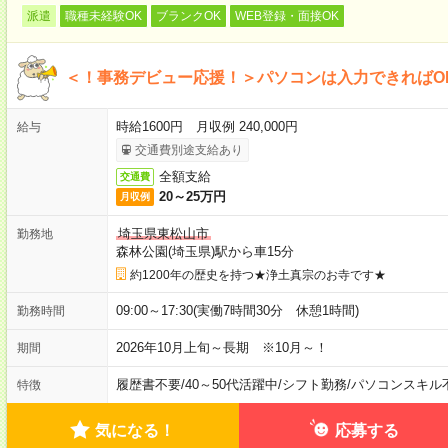
派遣
職種未経験OK
ブランクOK
WEB登録・面接OK
＜！事務デビュー応援！＞パソコンは入力できればO
時給1600円 月収例 240,000円
給与
交通費別途支給あり
全額支給
交通費
20～25万円
月収例
埼玉県東松山市
勤務地
森林公園(埼玉県)駅から車15分
約1200年の歴史を持つ★浄土真宗のお寺です★
09:00～17:30(実働7時間30分 休憩1時間)
勤務時間
2026年10月上旬～長期 ※10月～！
期間
履歴書不要
/
40～50代活躍中
/
シフト勤務
/
パソコンスキル
特徴
気になる！
応募する