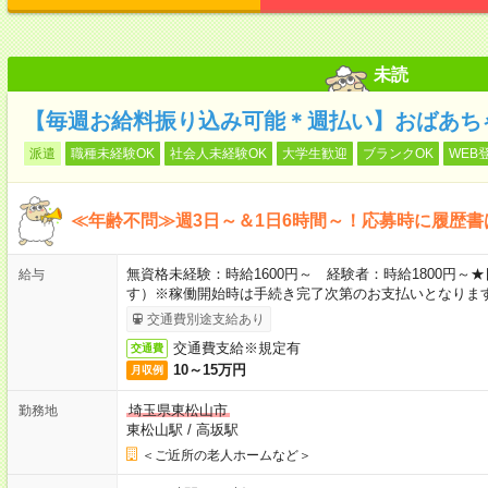
未読
【毎週お給料振り込み可能＊週払い】おばあち
派遣
職種未経験OK
社会人未経験OK
大学生歓迎
ブランクOK
WEB
≪年齢不問≫週3日～＆1日6時間～！応募時に履歴書
無資格未経験：時給1600円～ 経験者：時給1800円
給与
す）※稼働開始時は手続き完了次第のお支払いとなりま
交通費別途支給あり
交通費支給※規定有
交通費
10～15万円
月収例
埼玉県東松山市
勤務地
東松山駅
/
高坂駅
＜ご近所の老人ホームなど＞