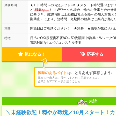
★1日6時間～の時短シフトOK ★スタート時間選べます！ 7:00～16
勤務時間
ど
残業なし
！ ※Wワークの場合、他のお仕事と合わせ週
に基づき、週20時間以上勤務は社会保険への加入対象と
則禁止）により、短時間・短期間の就業はご案内が難し
開始日はご相談ください！ ★急募 ★職場が気に入れ
期間
日払いOK
/
履歴書不要
/
40～50代活躍中
/
副業・WワークO
特徴
電話対応なし
/
パソコンスキル不要
気になる！
応募する
興味のあるバイト
は、とりあえず保存しよう♪
保存した求人は、後からまとめて応募できるよ。
企業からアプローチが届くことも！
未読
＼未経験歓迎！穏やか環境／10月スタート！カ