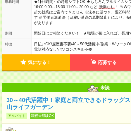
★1日6時間～の時短シフトOK ★もちろんフルタイムシフ
勤務時間
16:00 9:00～18:00 11:00～20:00 など
残業なし
！ ※W
超の就業はご案内できません ※法令に基づき、週20時
す ※労働者派遣法（日雇い派遣の原則禁止）により、
があります
開始日はご相談ください！ ★職場が気に入れば、長期
期間
日払いOK
/
履歴書不要
/
40～50代活躍中
/
副業・WワークO
特徴
電話対応なし
/
パソコンスキル不要
気になる！
応募する
未読
30～40代活躍中！家庭と両立できるドラッグスト
山ライフガーデン
アルバイト
職種未経験OK