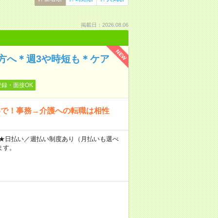
掲載日：2026.08.06
NEW
方へ＊週3や時短も＊ケア
登録・面接OK
いで！事務→介護への転職は相性
～ ★日払い／週払い制度あり（月払いも選べ
ます。