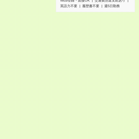
WEB登録・面接OK
交通費別途支給あり
英語力不要
履歴書不要
週5日勤務