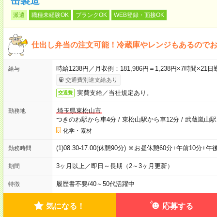
缶製造
派遣
職種未経験OK
ブランクOK
WEB登録・面接OK
仕出し弁当の注文可能！冷蔵庫やレンジもあるので
時給1238円／月収例：181,986円＝1,238円×7時間×
給与
交通費別途支給あり
実費支給／当社規定あり。
交通費
埼玉県東松山市
勤務地
つきのわ駅から車4分
/
東松山駅から車12分
/
武蔵嵐山駅
化学・素材
(1)08:30-17:00(休憩90分) ※お昼休憩60分+午前10
勤務時間
3ヶ月以上／即日～長期（2～3ヶ月更新）
期間
履歴書不要
/
40～50代活躍中
特徴
気になる！
応募する