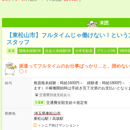
未読
【東松山市】フルタイムじゃ働けない！という
スタッフ
派遣
職種未経験OK
社会人未経験OK
大学生歓迎
ブランクOK
WEB
派遣ってフルタイムのお仕事ばっかり…と、諦めな
〇！
無資格未経験：時給1600円～ 経験者：時給1800円
給与
ます）※稼働開始時は手続き完了次第のお支払いとなり
交通費別途支給あり
交通費全額支給※規定有
交通費
埼玉県東松山市
勤務地
東松山駅
/
高坂駅
＜シニア向けマンション＞