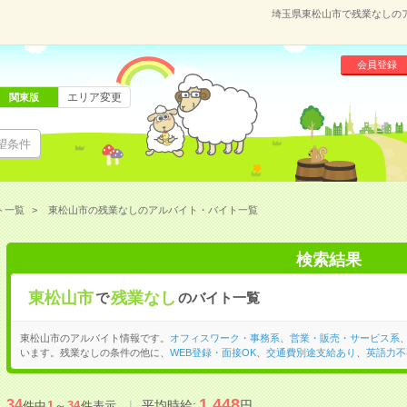
埼玉県東松山市で残業なしの
会員登録
エリア変更
関東版
望条件
ト一覧
東松山市の残業なしのアルバイト・バイト一覧
検索結果
東松山市
残業なし
で
のバイト一覧
東松山市のアルバイト情報です。
オフィスワーク・事務系
、
営業・販売・サービス系
います。残業なしの条件の他に、
WEB登録・面接OK
、
交通費別途支給あり
、
英語力不
1,448
34
平均時給:
円
件中
1
～
34
件表示