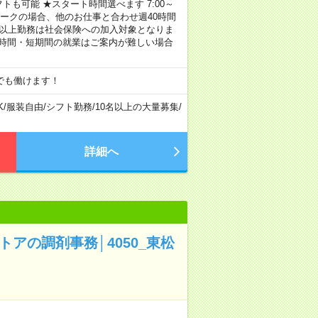
トも可能 ★スタート時間選べます 7:00～
ワークの場合、他のお仕事と合わせ週40時間
間以上勤務は社会保険への加入対象となりま
短時間・短期間の就業はご案内が難しい場合
でも働けます！
K
/
服装自由
/
シフト勤務
/
10名以上の大量募集
/
詳細へ
アの調剤事務│4050_東松