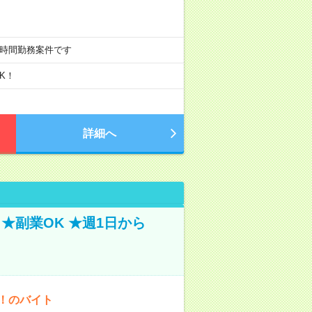
週20時間勤務案件です
K！
詳細へ
★副業OK ★週1日から
K！のバイト