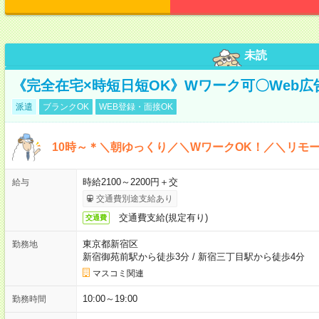
未読
《完全在宅×時短日短OK》Wワーク可〇Web
派遣
ブランクOK
WEB登録・面接OK
10時～＊＼朝ゆっくり／＼WワークOK！／＼リモー
時給2100～2200円＋交
給与
交通費別途支給あり
交通費支給(規定有り)
交通費
東京都新宿区
勤務地
新宿御苑前駅から徒歩3分
/
新宿三丁目駅から徒歩4分
マスコミ関連
10:00～19:00
勤務時間