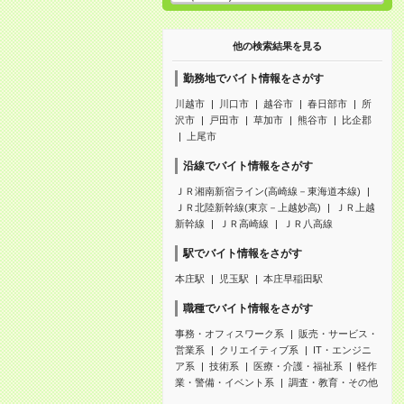
他の検索結果を見る
勤務地でバイト情報をさがす
川越市
川口市
越谷市
春日部市
所
沢市
戸田市
草加市
熊谷市
比企郡
上尾市
沿線でバイト情報をさがす
ＪＲ湘南新宿ライン(高崎線－東海道本線)
ＪＲ北陸新幹線(東京－上越妙高)
ＪＲ上越
新幹線
ＪＲ高崎線
ＪＲ八高線
駅でバイト情報をさがす
本庄駅
児玉駅
本庄早稲田駅
職種でバイト情報をさがす
事務・オフィスワーク系
販売・サービス・
営業系
クリエイティブ系
IT・エンジニ
ア系
技術系
医療・介護・福祉系
軽作
業・警備・イベント系
調査・教育・その他