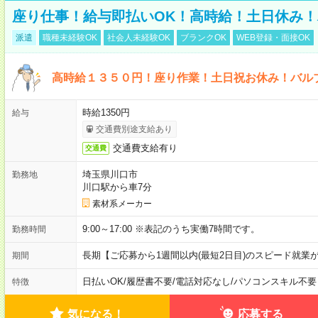
座り仕事！給与即払いOK！高時給！土日休み
派遣
職種未経験OK
社会人未経験OK
ブランクOK
WEB登録・面接OK
高時給１３５０円！座り作業！土日祝お休み！バル
時給1350円
給与
交通費別途支給あり
交通費支給有り
交通費
埼玉県川口市
勤務地
川口駅から車7分
素材系メーカー
9:00～17:00 ※表記のうち実働7時間です。
勤務時間
長期【ご応募から1週間以内(最短2日目)のスピード就業
期間
日払いOK
/
履歴書不要
/
電話対応なし
/
パソコンスキル不要
特徴
気になる！
応募する