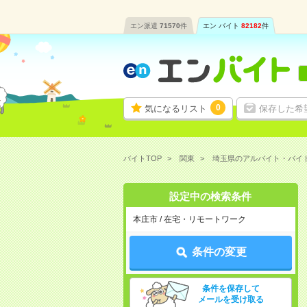
エン派遣
71570
件
エン バイト
82182
件
0
気になるリスト
保存した希
バイトTOP
関東
埼玉県のアルバイト・バイ
設定中の検索条件
本庄市 / 在宅・リモートワーク
条件の変更
条件を保存して
メールを受け取る