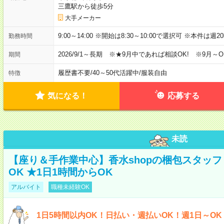
三鷹駅から徒歩5分
大手メーカー
9:00～14:00 ※開始は8:30～10:00で選択可 ※本件は
勤務時間
2026/9/1～長期 ※★9月中であれば相談OK! ※9月～O
期間
履歴書不要
/
40～50代活躍中
/
服装自由
特徴
気になる！
応募する
未読
【座り＆手作業中心】香水shopの梱包スタッフ 
OK ★1日1時間からOK
アルバイト
職種未経験OK
1日5時間以内OK！日払い・週払いOK！週1日～O