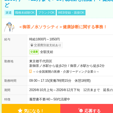
ど
派遣
職種未経験OK
ブランクOK
WEB登録・面接OK
＜御茶ノ水ソラシティ＞健康診断に関する事務！
時給1800円～1850円
給与
交通費別途支給あり
全額支給
交通費
東京都千代田区
勤務地
新御茶ノ水駅から徒歩2分
/
御茶ノ水駅から徒歩2分
～☆全国展開の医療・介護リーディング企業☆～
09:00～17:15(実働7時間15分 休憩1時間)
勤務時間
2026年10月上旬～2026年12月下旬 12月末まで 延
期間
履歴書不要
/
40～50代活躍中
特徴
気になる！
応募する