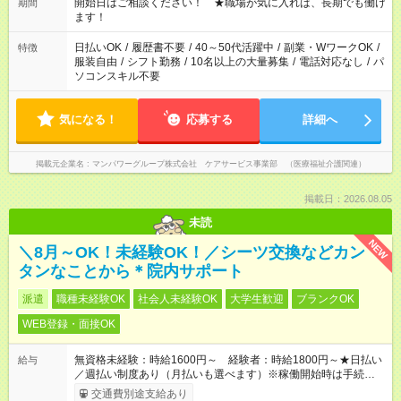
週40時間超の就業はご案内できません ※法令に基づき、週20時
開始日はご相談ください！ ★職場が気に入れば、長期でも働け
期間
間以上勤務は社会保険への加入対象となります ※労働者派遣法
ます！
（日雇い派遣の原則禁止）により、短時間・短期間の就業はご
案内が難しい場合があります
日払いOK
/
履歴書不要
/
40～50代活躍中
/
副業・WワークOK
/
特徴
服装自由
/
シフト勤務
/
10名以上の大量募集
/
電話対応なし
/
パ
ソコンスキル不要
気になる！
応募する
詳細へ
掲載元企業名
マンパワーグループ株式会社 ケアサービス事業部 （医療福祉介護関連）
掲載日：2026.08.05
未読
NEW
＼8月～OK！未経験OK！／シーツ交換などカン
タンなことから＊院内サポート
派遣
職種未経験OK
社会人未経験OK
大学生歓迎
ブランクOK
WEB登録・面接OK
無資格未経験：時給1600円～ 経験者：時給1800円～★日払い
給与
／週払い制度あり（月払いも選べます）※稼働開始時は手続き完
了次第のお支払いとなります。
交通費別途支給あり