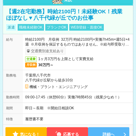
【週2在宅勤務】時給2100円！未経験OK！残業
ほぼなし▼八千代緑が丘でのお仕事
派遣
職種未経験OK
ブランクOK
WEB登録・面接OK
時給2100円 月収例 32万円 時給2100円×実働7h45m×週5日×4
給与
週 ※月収例を保証するものではありません。※給与即受取りサ
ービス利用可（利用条件有）
交通費別途支給あり
1ヶ月3万円を上限として実費支給
交通費
30万円～
月収例
千葉県八千代市
勤務地
八千代緑が丘駅から徒歩10分
機械・プラント・エンジニアリング
09:00-17:45（休憩60分）実働7時間45分（残業少なめ！）
勤務時間
即日～長期 ※開始日相談OK
期間
履歴書不要
特徴
気になる！
応募する
詳細へ