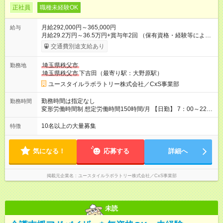
正社員
職種未経験OK
月給292,000円～365,000円
給与
月給29.2万円～36.5万円+賞与年2回 （保有資格・経験等により
変動） 【無資格の方の入社後のモデル月収】 ［入社］ 無資
交通費別途支給あり
格・未経験／月収22.9万円 ［半年～1年］ 実務者研修取得／
月収26万円 ［入社3年］ エリアリーダー・介護福祉士／月収
埼玉県秩父市
勤務地
30.2万円 ［入社3年目以降］ ジュニアコーディネー／月収
埼玉県秩父市
下吉田（最寄り駅：大野原駅）
36.5万円以上 ※経験・能力等を考慮。 【試用期間】試用期間あ
り 試用期間の長さ：2ヶ月 雇用形態、給与は本採用時と同じで
ユースタイルラボラトリー株式会社／CxS事業部
す。
勤務時間は指定なし
勤務時間
変形労働時間制 想定労働時間150時間/月 【日勤】 7：00～22：
00の間で7.5時間勤務／休憩1時間 【夜勤】 17：00～翌10：00
の15時間勤務／休憩２時間 ※勤務時間は各施設のシフトによる
10名以上の大量募集
特徴
シフト制 ※夜勤時は手当も別途支給 ◎残業ほぼなし（月平均5時
間程度）
気になる！
応募する
詳細へ
掲載元企業名
ユースタイルラボラトリー株式会社／CxS事業部
未読