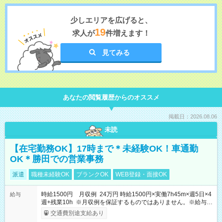
少しエリアを広げると、
19
求人が
件増えます！
見てみる
あなたの閲覧履歴からのオススメ
掲載日：2026.08.06
未読
【在宅勤務OK】17時まで＊未経験OK！車通勤
OK＊勝田での営業事務
派遣
職種未経験OK
ブランクOK
WEB登録・面接OK
時給1500円 月収例 24万円 時給1500円×実働7h45m×週5日×4
給与
週+残業10h ※月収例を保証するものではありません。※給与即
受取りサービス利用可（利用条件有）
交通費別途支給あり