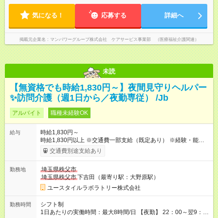
気になる！
応募する
詳細へ
掲載元企業名
マンパワーグループ株式会社 ケアサービス事業部 （医療福祉介護関連）
未読
【無資格でも時給1,830円～】夜間見守りヘルパー
✨訪問介護（週1日から／夜勤専従） /Jb
アルバイト
職種未経験OK
時給1,830円～
給与
時給1,830円以上 ※交通費一部支給（既定あり） ※経験・能力を
考慮して決定します 【収入例】 週1回勤務の場合：1,830円×8時
交通費別途支給あり
間×4回=5万8,560円 週3回勤務の場合：1,830円×8時間×12回
=17万5,680円 【試用期間】試用期間あり 試用期間の長さ：2ヶ
埼玉県秩父市
勤務地
月 ※ 雇用形態と給与に、本採用時と異なる部分があります。 雇
埼玉県秩父市
下吉田（最寄り駅：大野原駅）
用形態：本採用時と同じです。 給与：時給 1,580円以上
ユースタイルラボラトリー株式会社
シフト制
勤務時間
1日あたりの実働時間：最大8時間/日 【夜勤】 22：00～翌9：