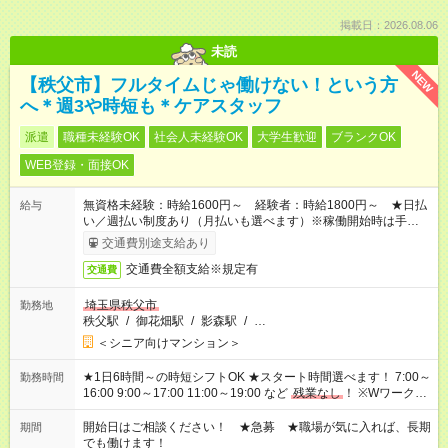
掲載日：2026.08.06
未読
NEW
【秩父市】フルタイムじゃ働けない！という方
へ＊週3や時短も＊ケアスタッフ
派遣
職種未経験OK
社会人未経験OK
大学生歓迎
ブランクOK
WEB登録・面接OK
無資格未経験：時給1600円～ 経験者：時給1800円～ ★日払
給与
い／週払い制度あり（月払いも選べます）※稼働開始時は手続き
完了次第のお支払いとなります。
交通費別途支給あり
交通費全額支給※規定有
交通費
埼玉県秩父市
勤務地
秩父駅
/
御花畑駅
/
影森駅
/
…
＜シニア向けマンション＞
★1日6時間～の時短シフトOK ★スタート時間選べます！ 7:00～
勤務時間
16:00 9:00～17:00 11:00～19:00 など
残業なし
！ ※Wワークの
場合、他のお仕事と合わせ週40時間超の就業はご案内できませ
ん ※法令に基づき、週20時間以上勤務は社会保険への加入対象
開始日はご相談ください！ ★急募 ★職場が気に入れば、長期
期間
となります ※労働者派遣法（日雇い派遣の原則禁止）により、
でも働けます！