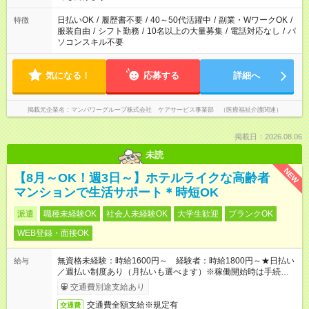
短時間・短期間の就業はご案内が難しい場合があります
日払いOK
/
履歴書不要
/
40～50代活躍中
/
副業・WワークOK
/
特徴
服装自由
/
シフト勤務
/
10名以上の大量募集
/
電話対応なし
/
パ
ソコンスキル不要
気になる！
応募する
詳細へ
掲載元企業名
マンパワーグループ株式会社 ケアサービス事業部 （医療福祉介護関連）
掲載日：2026.08.06
未読
NEW
【8月～OK！週3日～】ホテルライクな高齢者
マンションで生活サポート＊時短OK
派遣
職種未経験OK
社会人未経験OK
大学生歓迎
ブランクOK
WEB登録・面接OK
無資格未経験：時給1600円～ 経験者：時給1800円～★日払い
給与
／週払い制度あり（月払いも選べます）※稼働開始時は手続き完
了次第のお支払いとなります。
交通費別途支給あり
交通費全額支給※規定有
交通費