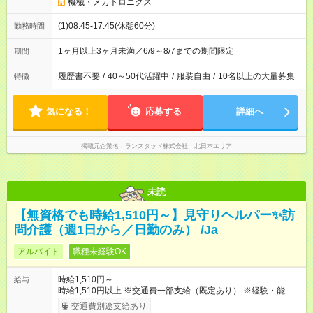
機械・メカトロニクス
(1)08:45-17:45(休憩60分)
勤務時間
1ヶ月以上3ヶ月未満／6/9～8/7までの期間限定
期間
履歴書不要
/
40～50代活躍中
/
服装自由
/
10名以上の大量募集
特徴
気になる！
応募する
詳細へ
掲載元企業名
ランスタッド株式会社 北日本エリア
未読
【無資格でも時給1,510円～】見守りヘルパー✨訪
問介護（週1日から／日勤のみ） /Ja
アルバイト
職種未経験OK
時給1,510円～
給与
時給1,510円以上 ※交通費一部支給（既定あり） ※経験・能力を
考慮して決定します 【収入例】 週1回勤務の場合：1,510円×8時
交通費別途支給あり