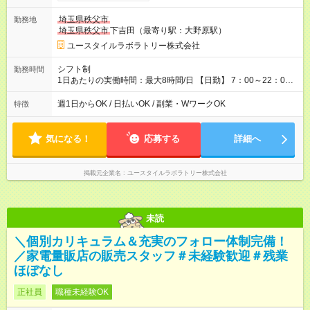
間×4回=4万8,320円 週3回勤務の場合：1,510円×8時間×12回
=14万4,960円 週5回勤務の場合：1,510円×8時間×20回=24万
埼玉県秩父市
勤務地
1,600円 【試用期間】試用期間あり 試用期間の長さ：2ヶ月
埼玉県秩父市
下吉田（最寄り駅：大野原駅）
※ 雇用形態と給与に、本採用時と異なる部分があります。 雇用
形態：本採用時と同じです。 給与：時給 1,150円以上
ユースタイルラボラトリー株式会社
シフト制
勤務時間
1日あたりの実働時間：最大8時間/日 【日勤】 7：00～22：00
の間で8時間勤務（休憩時間は法定通り） ※週1日～OK ／ 夜勤
なし ＊＊ 勤務時間例 ＊＊ ■8時から17時 ■9時から18時 ■10
週1日からOK / 日払いOK / 副業・WワークOK
特徴
時から19時 ■12時から21時 など ※訪問先により変動 ※曜日固
定（毎週同じ曜日勤務）
気になる！
応募する
詳細へ
掲載元企業名
ユースタイルラボラトリー株式会社
未読
＼個別カリキュラム＆充実のフォロー体制完備！
／家電量販店の販売スタッフ＃未経験歓迎＃残業
ほぼなし
正社員
職種未経験OK