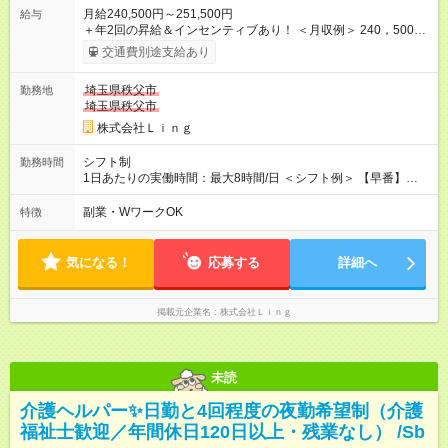
月給240,500円～251,500円
給与
＋年2回の昇給＆インセンティブあり！ ＜月収例＞ 240，500円
～＋インセンティブ＋賞与＋諸手当 ◎経験・能力を考慮し、決
交通費別途支給あり
定します。 ◎残業が発生した場合は、時間外手当を別途全額支
給します。 ＼頑張りが収入に直結！／ あなたの頑張りを正当に
埼玉県秩父市
勤務地
評価するため、年2回の昇給機会を設けています。 さらに、店舗
埼玉県秩父市
目標の達成に応じてインセンティブを支給。 チームで協力して
得られる達成感は格別です♪ また、「家電アドバイザー」などの
株式会社Ｌｉｎｇ
資格を取得すれば、資格手当も支給。 スキルアップが収入アッ
プに繋がる環境です！ 【試用期間】試用期間あり 試用期間の長
シフト制
勤務時間
さ：3ヶ月 ※ 雇用形態と給与に、本採用時と異なる部分がありま
1日あたりの実働時間：最大8時間/日 ＜シフト例＞ 【早番】
す。 雇用形態：中途採用（契約社員） 給与：本採用時と同じで
10:00～19:00 【遅番】12:00～21:00 ◎それぞれのご事情に合わ
す。
せて、できるだけシフトも調整します！ ＼残業はありません！
副業・WワークOK
特徴
／ 基本的には定時にすぐ退勤できる環境。 退勤後は趣味に没
頭、大切な人たちと過ごすなど、プライベートもしっかり大切
にしながらご活躍いただけます♪
気になる！
応募する
詳細へ
掲載元企業名
株式会社Ｌｉｎｇ
未読
介護ヘルパー✨日勤と4回程度の夜勤希望制（介護
福祉士歓迎／年間休日120日以上・残業なし） /Sb