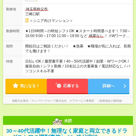
埼玉県秩父市
勤務地
三峰口駅
＜シニア向けマンション＞
★1日6時間～の時短シフトOK ★スタート時間選べます！ 7:00～
勤務時間
16:00 9:00～17:00 11:00～19:00 など
残業なし
！ ※Wワークの
場合、他のお仕事と合わせ週40時間超の就業はご案内できませ
ん ※法令に基づき、週20時間以上勤務は社会保険への加入対象
開始日はご相談ください！ ★急募 ★職場が気に入れば、長期
期間
となります ※労働者派遣法（日雇い派遣の原則禁止）により、
でも働けます！
短時間・短期間の就業はご案内が難しい場合があります
日払いOK
/
履歴書不要
/
40～50代活躍中
/
副業・WワークOK
/
特徴
服装自由
/
シフト勤務
/
10名以上の大量募集
/
電話対応なし
/
パ
ソコンスキル不要
気になる！
応募する
詳細へ
掲載元企業名
マンパワーグループ株式会社 ケアサービス事業部 （医療福祉介護関連）
未読
30～40代活躍中！無理なく家庭と両立できるドラ