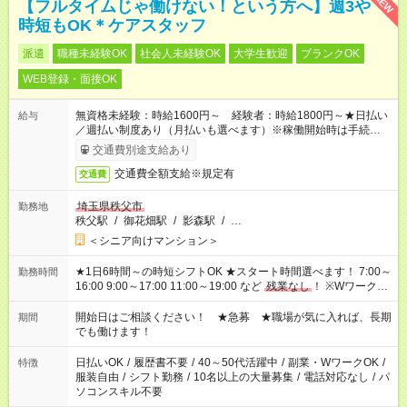
NEW
【フルタイムじゃ働けない！という方へ】週3や
時短もOK＊ケアスタッフ
派遣
職種未経験OK
社会人未経験OK
大学生歓迎
ブランクOK
WEB登録・面接OK
無資格未経験：時給1600円～ 経験者：時給1800円～★日払い
給与
／週払い制度あり（月払いも選べます）※稼働開始時は手続き完
了次第のお支払いとなります。
交通費別途支給あり
交通費全額支給※規定有
交通費
埼玉県秩父市
勤務地
秩父駅
/
御花畑駅
/
影森駅
/
…
＜シニア向けマンション＞
★1日6時間～の時短シフトOK ★スタート時間選べます！ 7:00～
勤務時間
16:00 9:00～17:00 11:00～19:00 など
残業なし
！ ※Wワークの
場合、他のお仕事と合わせ週40時間超の就業はご案内できませ
ん ※法令に基づき、週20時間以上勤務は社会保険への加入対象
開始日はご相談ください！ ★急募 ★職場が気に入れば、長期
期間
となります ※労働者派遣法（日雇い派遣の原則禁止）により、
でも働けます！
短時間・短期間の就業はご案内が難しい場合があります
日払いOK
/
履歴書不要
/
40～50代活躍中
/
副業・WワークOK
/
特徴
服装自由
/
シフト勤務
/
10名以上の大量募集
/
電話対応なし
/
パ
ソコンスキル不要