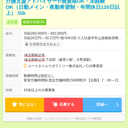
介護支援アドバイザー✨無資格OK・未経験
OK（日勤メイン・夜勤希望制・年間休日120日以
上） /Sb
正社員
職種未経験OK
月給260,000円～302,000円
給与
月給26万円～30.2万円+賞与年2回 ※入社後半年は資格取得期間
として研修月給22.9万円～になる場合がございます。 （保有資
交通費別途支給あり
格・経験等により変動） 【入社後のモデル月収】 ［入社］ 無
資格・未経験／月収22.9万円 ［半年～1年］ 実務者研修取得
埼玉県秩父市
勤務地
／月収26万円 ［入社3年］ エリアリーダー・介護福祉士／月
埼玉県秩父市
下吉田（最寄り駅：大野原駅）
収30.2万円 ［入社3年目以降］ ジュニアコーディネー／月収
36.5万円以上 ※経験・能力等を考慮。 【試用期間】試用期間あ
ユースタイルラボラトリー株式会社／CxS事業部
り 試用期間の長さ：2ヶ月 雇用形態、給与は本採用時と同じで
す。
勤務時間は指定なし
勤務時間
変形労働時間制 想定労働時間150時間/月 【日勤】 7：00～22：
00の間で7.5時間勤務／休憩1時間 【夜勤】 17：00～翌10：00
の15時間勤務／休憩2時間 ※勤務時間は各施設のシフトによるシ
10名以上の大量募集
特徴
フト制 ※夜勤時は手当も別途支給 ◎残業ほぼなし（月平均5時間
程度）
気になる！
応募する
詳細へ
掲載元企業名
ユースタイルラボラトリー株式会社／CxS事業部