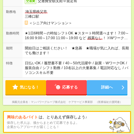
交通費全額支給※規定有
交通費
埼玉県秩父市
勤務地
三峰口駅
＜シニア向けマンション＞
★1日6時間～の時短シフトOK ★スタート時間選べます！ 7:00～
勤務時間
16:00 9:00～17:00 11:00～19:00 など
残業なし
！ ※Wワークの
場合、他のお仕事と合わせ週40時間超の就業はご案内できませ
ん ※法令に基づき、週20時間以上勤務は社会保険への加入対象
開始日はご相談ください！ ★急募 ★職場が気に入れば、長期
期間
となります ※労働者派遣法（日雇い派遣の原則禁止）により、
でも働けます！
短時間・短期間の就業はご案内が難しい場合があります
日払いOK
/
履歴書不要
/
40～50代活躍中
/
副業・WワークOK
/
特徴
服装自由
/
シフト勤務
/
10名以上の大量募集
/
電話対応なし
/
パ
ソコンスキル不要
気になる！
応募する
詳細へ
掲載元企業名
マンパワーグループ株式会社 ケアサービス事業部 （医療福祉介護関連）
興味のあるバイト
は、とりあえず保存しよう♪
保存した求人は、後からまとめて応募できるよ。
企業からアプローチが届くことも！