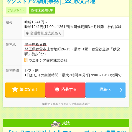
ッグストアの調剤事務│_22_秩父宮地
アルバイト
職種未経験OK
時給1,241円～
給与
時給1241円(17:00～1261円)※研修期間3ヶ月以降、社内試験に
よる更新判定あり 社内試験合格後、時給＋50～100円の昇給あ
交通費別途支給あり
り （大学生は＋20円） 試用期間あり：入社日から3ヶ月間／本
採用と待遇は変わりません。 【試用期間】試用期間あり 試用期
埼玉県秩父市
勤務地
間の長さ：3ヶ月 雇用形態、給与は本採用時と同じです。
埼玉県秩父市
上宮地町26-15（最寄り駅：秩父鉄道線「秩父
駅」徒歩9分）
ウエルシア薬局株式会社
シフト制
勤務時間
1日あたりの実働時間：最大7時間30分/日 9:00～19:30の間で1
日7.5時間の勤務 ☆週2～5日の勤務 ※勤務曜日応相談 ☆未経
験・無資格可
気になる！
応募する
詳細へ
掲載元企業名
ウエルシア薬局株式会社
未読