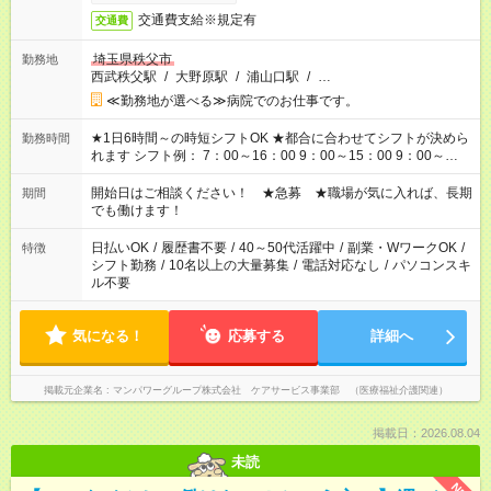
交通費支給※規定有
交通費
埼玉県秩父市
勤務地
西武秩父駅
/
大野原駅
/
浦山口駅
/
…
≪勤務地が選べる≫病院でのお仕事です。
★1日6時間～の時短シフトOK ★都合に合わせてシフトが決めら
勤務時間
れます シフト例： 7：00～16：00 9：00～15：00 9：00～
18：00 11：00～20：00 など ※Wワークの場合、他のお仕事と
合わせ週40時間超の就業はご案内できません ※法令に基づき、
開始日はご相談ください！ ★急募 ★職場が気に入れば、長期
期間
週20時間以上勤務は社会保険への加入対象となります ※労働者
でも働けます！
派遣法（日雇い派遣の原則禁止）により、短時間・短期間の就
業はご案内が難しい場合があります
日払いOK
/
履歴書不要
/
40～50代活躍中
/
副業・WワークOK
/
特徴
シフト勤務
/
10名以上の大量募集
/
電話対応なし
/
パソコンスキ
ル不要
気になる！
応募する
詳細へ
掲載元企業名
マンパワーグループ株式会社 ケアサービス事業部 （医療福祉介護関連）
掲載日：2026.08.04
未読