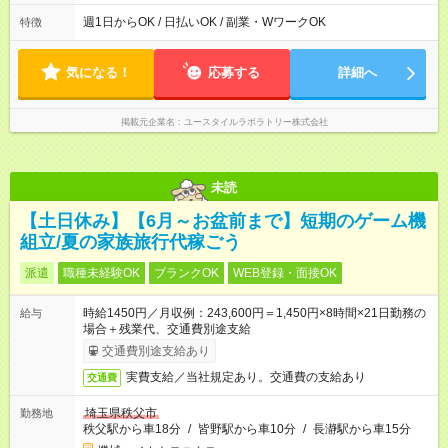
00 ※週1日～OK ／ 夜勤専従 ＊＊ 勤務時間例 ＊＊ ■22時か
ら翌7時 ■23時から翌8時 ■24時から翌9時 など ※上記の時間
週1日からOK / 日払いOK / 副業・WワークOK
特徴
内で8時間勤務（休憩1時間）ご利用者様により、時間は異なり
ます。 ※曜日固定（毎週同じ曜日での勤務となります）
気になる！
応募する
詳細へ
掲載元企業名
ユースタイルラボラトリー株式会社
未読
【土日休み】【6月～お盆前まで】短期のゲーム機
組立/夏の家族旅行代稼ごう
派遣
職種未経験OK
ブランクOK
WEB登録・面接OK
時給1450円／月収例：243,600円＝1,450円×8時間×21日勤務の
給与
場合＋残業代、交通費別途支給
交通費別途支給あり
実費支給／当社規定あり。交通費の支給あり
交通費
埼玉県秩父市
勤務地
秩父駅から車18分
/
皆野駅から車10分
/
長瀞駅から車15分