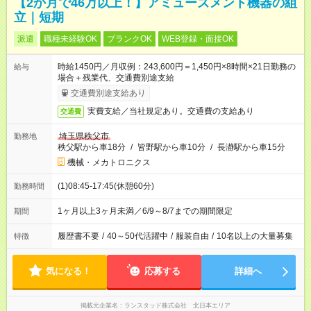
【2か月で46万以上！】アミューズメント機器の組
立｜短期
派遣
職種未経験OK
ブランクOK
WEB登録・面接OK
時給1450円／月収例：243,600円＝1,450円×8時間×21日勤務の
給与
場合＋残業代、交通費別途支給
交通費別途支給あり
実費支給／当社規定あり。交通費の支給あり
交通費
埼玉県秩父市
勤務地
秩父駅から車18分
/
皆野駅から車10分
/
長瀞駅から車15分
機械・メカトロニクス
(1)08:45-17:45(休憩60分)
勤務時間
1ヶ月以上3ヶ月未満／6/9～8/7までの期間限定
期間
履歴書不要
/
40～50代活躍中
/
服装自由
/
10名以上の大量募集
特徴
気になる！
応募する
詳細へ
掲載元企業名
ランスタッド株式会社 北日本エリア