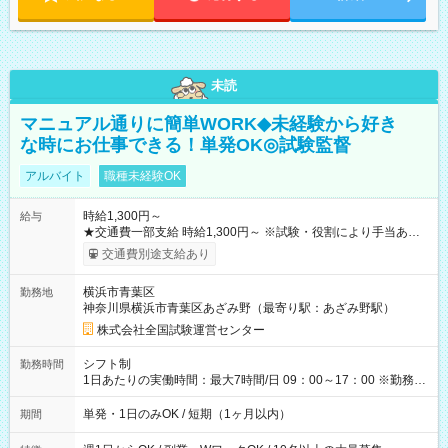
未読
マニュアル通りに簡単WORK◆未経験から好き
な時にお仕事できる！単発OK◎試験監督
アルバイト
職種未経験OK
時給1,300円～
給与
★交通費一部支給 時給1,300円～ ※試験・役割により手当あり
※勤務回数により昇給あり 【即給（前払い）オプションあ
交通費別途支給あり
り！】 希望される場合、勤務から1週間ほどで給与の一部を受け
取れます。 ※手数料418円がかかります。 【過去試験日の収入
横浜市青葉区
勤務地
例】 ・河合塾模擬試験 8:30～17:30（休憩1時間） 時給1,300円
神奈川県横浜市青葉区あざみ野（最寄り駅：あざみ野駅）
×8時間＝日収10,400円＋交通費 ※当日の役割により時給＋100
円の場合あり ・国家試験 7:00～13:30（休憩なし） 時給1,300
株式会社全国試験運営センター
円（役割手当＋100円）×6時間＝日収8,400円＋交通費 【試用期
間】試用期間なし
シフト制
勤務時間
1日あたりの実働時間：最大7時間/日 09：00～17：00 ※勤務時
間は 試験により異なります。
単発・1日のみOK / 短期（1ヶ月以内）
期間