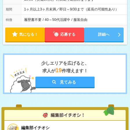
1ヶ月以上3ヶ月未満／即日～9/30まで（延長の可能性あり）
期間
履歴書不要
/
40～50代活躍中
/
服装自由
特徴
気になる！
応募する
詳細へ
少しエリアを広げると、
19
求人が
件増えます！
見てみる
編集部イチオシ