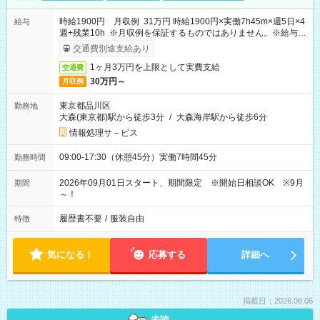
時給1900円 月収例 31万円 時給1900円×実働7h45m×週5日×4
給与
週+残業10h ※月収例を保証するものではありません。※給与即
受取りサービス利用可（利用条件有）
交通費別途支給あり
1ヶ月3万円を上限として実費支給
交通費
30万円～
月収例
東京都品川区
勤務地
大森(東京都)駅から徒歩3分
/
大森海岸駅から徒歩6分
情報処理サ－ビス
09:00-17:30（休憩45分）実働7時間45分
勤務時間
2026年09月01日スタート、期間限定 ※開始日相談OK ※9月
期間
～！
履歴書不要
/
服装自由
特徴
気になる！
応募する
詳細へ
掲載日：2026.08.06
未読