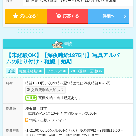
週1日からOK / 副業・WワークOK / 10名以上の大量募集
特徴
気になる！
応募する
詳細へ
未読
【未経験OK】【深夜時給1875円】写真アルバ
ムの貼り付け・確認｜短期
派遣
職種未経験OK
ブランクOK
WEB登録・面接OK
時給1500円／夜22時～翌5時までは深夜時給1875円
給与
交通費別途支給あり
実費支給／当社規定あり。
交通費
埼玉県川口市
勤務地
川口駅からバス10分
/
赤羽駅からバス10分
情報・出版・メディア
(1)21:00-06:00(休憩60分) ※入社後の最初2～3週間は9:00～
勤務時間
18:00（実働8時間）の日勤で勤務になります