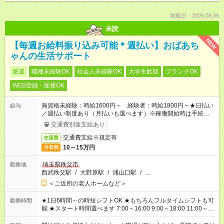
掲載日：2026.08.06
未読
NEW
【毎週お給料振り込み可能＊週払い】おばあち
ゃんの生活サポート
派遣
職種未経験OK
社会人未経験OK
大学生歓迎
ブランクOK
WEB登録・面接OK
無資格未経験：時給1600円～ 経験者：時給1800円～★日払い
給与
／週払い制度あり（月払いも選べます）※稼働開始時は手続き完
了次第のお支払いとなります。
交通費別途支給あり
交通費支給※規定有
交通費
10～15万円
月収例
埼玉県秩父市
勤務地
西武秩父駅
/
大野原駅
/
浦山口駅
/
…
＜ご近所の老人ホームなど＞
★1日6時間～の時短シフトOK ★もちろんフルタイムシフトも可
勤務時間
能 ★スタート時間選べます 7:00～16:00 9:00～18:00 11:00～
20:00 など
残業なし
！ ※Wワークの場合、他のお仕事と合わせ