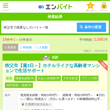
0
メニュー
気になる！
ログイン
検索結果
条件の変更
秩父市で残業なしのバイト一覧
14
1,545
件中
1
～
14
件表示
平均時給:
円
新着順
時給順
人気順
掲載日：2026.08.06
未読
NEW
秩父市【週3日～】ホテルライクな高齢者マンシ
ョンで生活サポート
派遣
職種未経験OK
社会人未経験OK
大学生歓迎
ブランクOK
WEB登録・面接OK
無資格未経験：時給1600円～ 経験者：時給1800円～ ★日払
給与
い／週払い制度あり（月払いも選べます）※稼働開始時は手続き
完了次第のお支払いとなります。
交通費別途支給あり