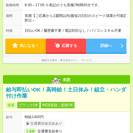
8:30～17:05 ※表記のうち実働7時間45分です。
勤務時間
長期【ご応募から1週間以内(最短2日目)のスピード就業が可能】
期間
即日～
日払いOK
/
履歴書不要
/
電話対応なし
/
パソコンスキル不要
特徴
気になる！
応募する
詳細へ
掲載元企業名
株式会社テクノ・サービス
未読
給与即払いOK！高時給！土日休み！組立・ハンダ
付け作業
派遣
ブランクOK
WEB登録・面接OK
時給1400円
給与
交通費別途支給あり
交通費支給有り
交通費