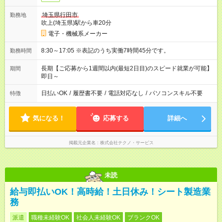
埼玉県行田市
勤務地
吹上(埼玉県)駅から車20分
電子・機械系メーカー
8:30～17:05 ※表記のうち実働7時間45分です。
勤務時間
長期【ご応募から1週間以内(最短2日目)のスピード就業が可能】
期間
即日～
日払いOK
/
履歴書不要
/
電話対応なし
/
パソコンスキル不要
特徴
気になる！
応募する
詳細へ
掲載元企業名
株式会社テクノ・サービス
未読
給与即払いOK！高時給！土日休み！シート製造業
務
派遣
職種未経験OK
社会人未経験OK
ブランクOK