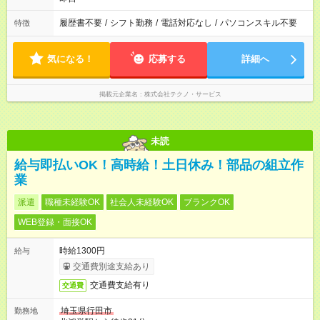
履歴書不要
/
シフト勤務
/
電話対応なし
/
パソコンスキル不要
特徴
気になる！
応募する
詳細へ
掲載元企業名
株式会社テクノ・サービス
未読
給与即払いOK！高時給！土日休み！部品の組立作
業
派遣
職種未経験OK
社会人未経験OK
ブランクOK
WEB登録・面接OK
時給1300円
給与
交通費別途支給あり
交通費支給有り
交通費
埼玉県行田市
勤務地