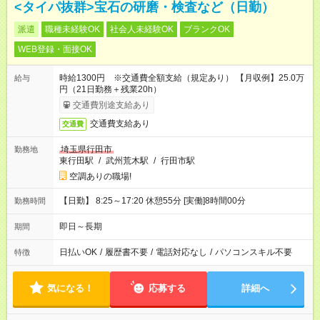
<タイパ抜群>宝石の研磨・検査など（日勤）
派遣
職種未経験OK
社会人未経験OK
ブランクOK
WEB登録・面接OK
時給1300円 ※交通費全額支給（規定あり） 【月収例】25.0万
給与
円（21日勤務＋残業20h）
交通費別途支給あり
交通費支給あり
交通費
埼玉県行田市
勤務地
東行田駅
/
武州荒木駅
/
行田市駅
空調ありの職場!
【日勤】 8:25～17:20 休憩55分 [実働]8時間00分
勤務時間
即日～長期
期間
日払いOK
/
履歴書不要
/
電話対応なし
/
パソコンスキル不要
特徴
気になる！
応募する
詳細へ