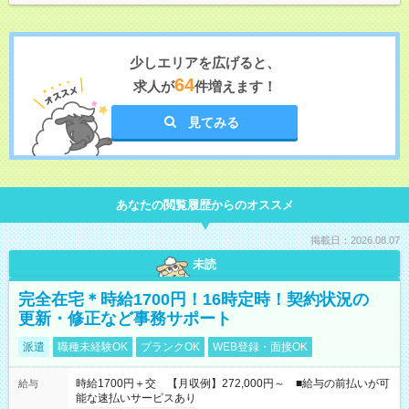
少しエリアを広げると、
64
求人が
件増えます！
見てみる
あなたの閲覧履歴からのオススメ
掲載日：2026.08.07
未読
完全在宅＊時給1700円！16時定時！契約状況の
更新・修正など事務サポート
派遣
職種未経験OK
ブランクOK
WEB登録・面接OK
時給1700円＋交 【月収例】272,000円～ ■給与の前払いが可
給与
能な速払いサービスあり