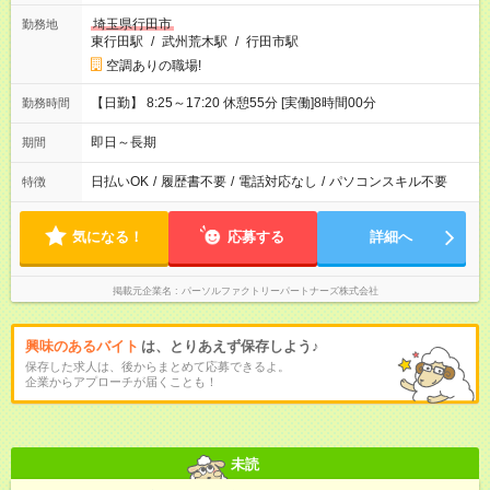
埼玉県行田市
勤務地
東行田駅
/
武州荒木駅
/
行田市駅
空調ありの職場!
【日勤】 8:25～17:20 休憩55分 [実働]8時間00分
勤務時間
即日～長期
期間
日払いOK
/
履歴書不要
/
電話対応なし
/
パソコンスキル不要
特徴
気になる！
応募する
詳細へ
掲載元企業名
パーソルファクトリーパートナーズ株式会社
興味のあるバイト
は、とりあえず保存しよう♪
保存した求人は、後からまとめて応募できるよ。
企業からアプローチが届くことも！
未読