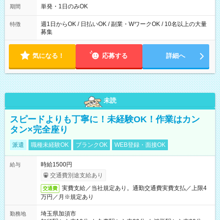
単発・1日のみOK
期間
週1日からOK / 日払いOK / 副業・WワークOK / 10名以上の大量
特徴
募集
気になる！
応募する
詳細へ
未読
スピードよりも丁寧に！未経験OK！作業はカン
タン×完全座り
派遣
職種未経験OK
ブランクOK
WEB登録・面接OK
時給1500円
給与
交通費別途支給あり
実費支給／当社規定あり。通勤交通費実費支払／上限4
交通費
万円／月※規定あり
埼玉県加須市
勤務地