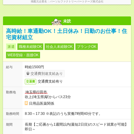
掲載元企業名
パーソルファクトリーパートナーズ株式会社
未読
高時給！車通勤OK！土日休み！日勤のお仕事！住
宅資材組立
派遣
職種未経験OK
社会人未経験OK
ブランクOK
WEB登録・面接OK
時給1500円
給与
交通費別途支給あり
交通費支給有り
交通費
埼玉県行田市
勤務地
吹上(埼玉県)駅からバス23分
日用品医薬関係
8:30～17:30 ※表記のうち実働7時間40分です。
勤務時間
長期【ご応募から1週間以内(最短2日目)のスピード就業が可能】
期間
即日～