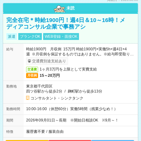
未読
完全在宅＊時給1900円！週4日＆10～16時！メ
ディアコンサル企業で事務アシ
派遣
ブランクOK
WEB登録・面接OK
時給1900円 月収例 15万円 時給1900円×実働5h×週4日×4
給与
週 ※月収例を保証するものではありません。※給与即受取りサ
ービス利用可（利用条件有）
交通費別途支給あり
1ヶ月3万円を上限として実費支給
交通費
15～20万円
月収例
東京都千代田区
勤務地
四ツ谷駅から徒歩2分
/
麹町駅から徒歩13分
コンサルタント・シンクタンク
10:00-16:00（休憩60分）実働5時間（残業少なめ！）
勤務時間
2026年09月01日～長期 ※開始日相談OK ※9月～！
期間
履歴書不要
/
服装自由
特徴