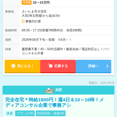
20～25万円
月収例
さいたま市大宮区
勤務地
大宮(埼玉県)駅から徒歩3分
事務代行業
08:30～17:15(実働7時間45分 休憩1時間)
勤務時間
2026年08月下旬～長期 ※8月～！
期間
履歴書不要
/
40～50代活躍中
/
服装自由
/
電話対応なし
/
パソ
特徴
コンスキル不要
気になる！
応募する
詳細へ
掲載日：2026.08.06
未読
完全在宅＊時給1900円！週4日＆10～16時！メ
ディアコンサル企業で事務アシ
派遣
ブランクOK
WEB登録・面接OK