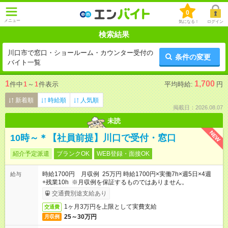
0
メニュー
気になる！
ログイン
検索結果
川口市で窓口・ショールーム・カウンター受付の
条件の変更
バイト一覧
1
1,700
件中
1
～
1
件表示
平均時給:
円
新着順
時給順
人気順
掲載日：2026.08.07
未読
NEW
10時～＊【社員前提】川口で受付・窓口
紹介予定派遣
ブランクOK
WEB登録・面接OK
時給1700円 月収例 25万円 時給1700円×実働7h×週5日×4週
給与
+残業10h ※月収例を保証するものではありません。
交通費別途支給あり
1ヶ月3万円を上限として実費支給
交通費
25～30万円
月収例