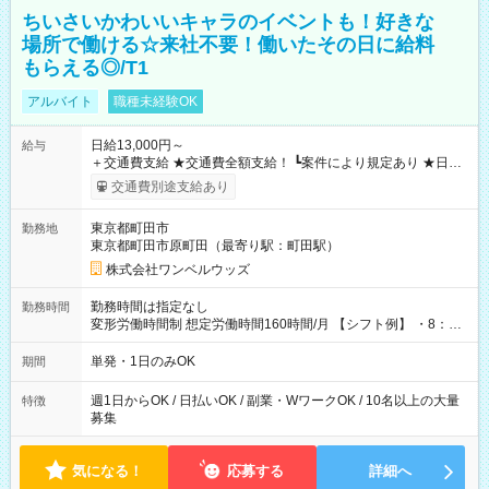
ちいさいかわいいキャラのイベントも！好きな
場所で働ける☆来社不要！働いたその日に給料
もらえる◎/T1
アルバイト
職種未経験OK
日給13,000円～
給与
＋交通費支給 ★交通費全額支給！ ┗案件により規定あり ★日払
いOK！（規定あり） ┗働いたその日に現金GET♪ お仕事後はコ
交通費別途支給あり
ンビニATMから 日払い分を引き落とせます！ 【試用期間】試
用期間なし
東京都町田市
勤務地
東京都町田市原町田（最寄り駅：町田駅）
株式会社ワンベルウッズ
勤務時間は指定なし
勤務時間
変形労働時間制 想定労働時間160時間/月 【シフト例】 ・8：00
～21：00
単発・1日のみOK
期間
週1日からOK / 日払いOK / 副業・WワークOK / 10名以上の大量
特徴
募集
気になる！
応募する
詳細へ