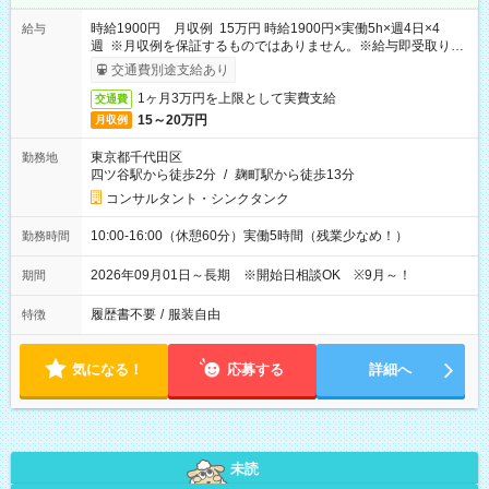
時給1900円 月収例 15万円 時給1900円×実働5h×週4日×4
給与
週 ※月収例を保証するものではありません。※給与即受取りサ
ービス利用可（利用条件有）
交通費別途支給あり
1ヶ月3万円を上限として実費支給
交通費
15～20万円
月収例
東京都千代田区
勤務地
四ツ谷駅から徒歩2分
/
麹町駅から徒歩13分
コンサルタント・シンクタンク
10:00-16:00（休憩60分）実働5時間（残業少なめ！）
勤務時間
2026年09月01日～長期 ※開始日相談OK ※9月～！
期間
履歴書不要
/
服装自由
特徴
気になる！
応募する
詳細へ
未読