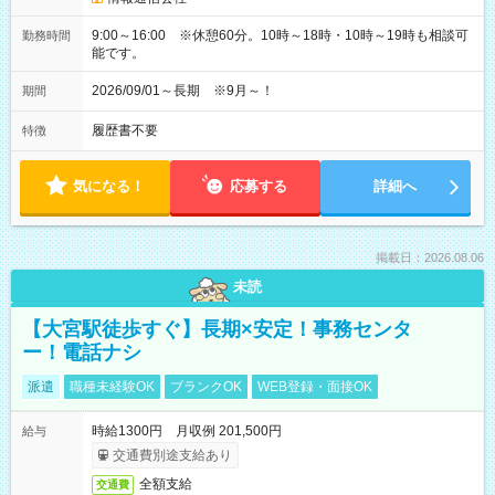
9:00～16:00 ※休憩60分。10時～18時・10時～19時も相談可
勤務時間
能です。
2026/09/01～長期 ※9月～！
期間
履歴書不要
特徴
気になる！
応募する
詳細へ
掲載日：2026.08.06
未読
【大宮駅徒歩すぐ】長期×安定！事務センタ
ー！電話ナシ
派遣
職種未経験OK
ブランクOK
WEB登録・面接OK
時給1300円 月収例 201,500円
給与
交通費別途支給あり
全額支給
交通費