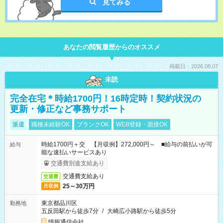
見てみる
あなたの閲覧履歴からのオススメ
掲載日：2026.08.07
未読
完全在宅＊時給1700円！16時定時！契約状況の
更新・修正など事務サポート
派遣
職種未経験OK
ブランクOK
WEB登録・面接OK
時給1700円＋交 【月収例】272,000円～ ■給与の前払いが可
給与
能な速払いサービスあり
交通費別途支給あり
交通費支給あり
交通費
25～30万円
月収例
東京都品川区
勤務地
五反田駅から徒歩7分
/
大崎広小路駅から徒歩5分
情報通信会社