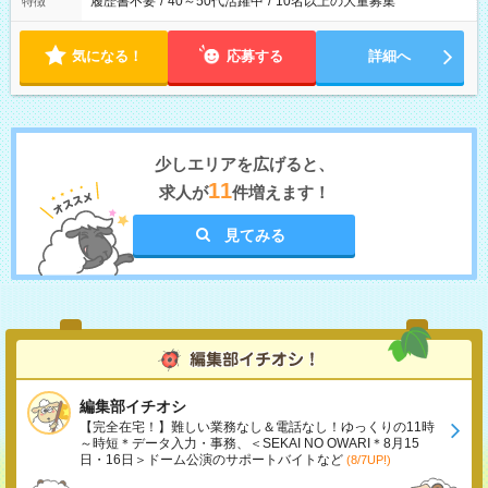
履歴書不要
/
40～50代活躍中
/
10名以上の大量募集
特徴
気になる！
応募する
詳細へ
少しエリアを広げると、
11
求人が
件増えます！
見てみる
編集部イチオシ
【完全在宅！】難しい業務なし＆電話なし！ゆっくりの11時
～時短＊データ入力・事務、＜SEKAI NO OWARI＊8月15
日・16日＞ドーム公演のサポートバイトなど
(8/7UP!)