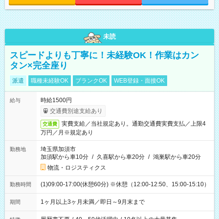
未読
スピードよりも丁寧に！未経験OK！作業はカン
タン×完全座り
派遣
職種未経験OK
ブランクOK
WEB登録・面接OK
時給1500円
給与
交通費別途支給あり
実費支給／当社規定あり。通勤交通費実費支払／上限4
交通費
万円／月※規定あり
埼玉県加須市
勤務地
加須駅から車10分
/
久喜駅から車20分
/
鴻巣駅から車20分
物流・ロジスティクス
(1)09:00-17:00(休憩60分) ※休憩（12:00-12:50、15:00-15:10）
勤務時間
1ヶ月以上3ヶ月未満／即日～9月末まで
期間