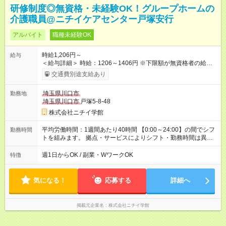
研修制度◎無資格・未経験OK！グループホームの
介護職員@ニチイケアセンター戸塚安行
アルバイト
職種未経験OK
時給1,206円～
給与
＜給与詳細＞ 時給：1206～1406円 ※下限額が無資格者の給与
です。 【試用期間】試用期間あり 試用期間の長さ：3ヶ月 雇用
交通費別途支給あり
形態、給与は本採用時と同じです。
埼玉県川口市
勤務地
埼玉県川口市
戸塚5-8-48
株式会社ニチイ学館
平均労働時間：1週間あたり40時間 【0:00～24:00】の間でシフ
勤務時間
トを組みます。 拠点・サービスによりシフト・勤務時間は異な
ります。 ＜シフト例＞ 早番：7:30～16:30 日勤：9:00～18:00
遅番：10:30～19:30 夜勤：16:30～翌9:30 ※上記は一例です。
週1日からOK / 副業・WワークOK
特徴
※勤務日数や時間帯はご相談ください。 平均労働時間：1週間あ
たり40時間 【0:00～24:00】の間でシフトを組みます。 拠点・
サービスによりシフト・勤務時間は異なります。 ＜シフト例＞
気になる！
応募する
詳細へ
早番：7:30～16:30 日勤：9:00～18:00 遅番：10:30～19:30 夜
勤：16:30～翌9:30 ※上記は一例です。 ※勤務日数や時間帯はご
相談ください。
掲載元企業名
株式会社ニチイ学館