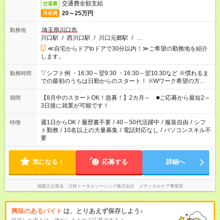
交通費全額支給
交通費
20～25万円
月収例
埼玉県川口市
勤務地
川口駅
/
西川口駅
/
川口元郷駅
/
…
≪自宅からドアtoドアで30分以内！≫ご希望の勤務地を紹介
します。
▽シフト例 ・16:30～翌9:30 ・16:30～翌10:30など ※慣れるま
勤務時間
での最初のうちは日勤からのスタート！ ※Wワーク希望の方へ
今ご覧のお仕事で希望する勤務時間と、もう1つのお仕事の勤務
時間。 合計で週40時間を超える場合は応募できません。
【8月中のスタートOK！急募！】2カ月～ ■ご応募から最短2～
期間
3日後に就業が可能です！
週1日からOK
/
履歴書不要
/
40～50代活躍中
/
服装自由
/
シフ
特徴
ト勤務
/
10名以上の大量募集
/
電話対応なし
/
パソコンスキル不
要
気になる！
応募する
詳細へ
掲載元企業名
日研トータルソーシング株式会社 メディカルケア事業部
興味のあるバイト
は、とりあえず保存しよう♪