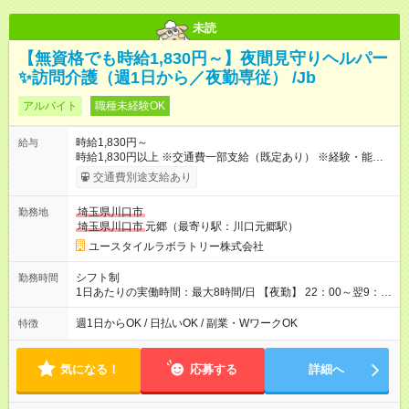
未読
【無資格でも時給1,830円～】夜間見守りヘルパー
✨訪問介護（週1日から／夜勤専従） /Jb
アルバイト
職種未経験OK
時給1,830円～
給与
時給1,830円以上 ※交通費一部支給（既定あり） ※経験・能力を
考慮して決定します 【収入例】 週1回勤務の場合：1,830円×8時
交通費別途支給あり
間×4回=5万8,560円 週3回勤務の場合：1,830円×8時間×12回
=17万5,680円 【試用期間】試用期間あり 試用期間の長さ：2ヶ
埼玉県川口市
勤務地
月 ※ 雇用形態と給与に、本採用時と異なる部分があります。 雇
埼玉県川口市
元郷（最寄り駅：川口元郷駅）
用形態：本採用時と同じです。 給与：時給 1,660円以上
ユースタイルラボラトリー株式会社
シフト制
勤務時間
1日あたりの実働時間：最大8時間/日 【夜勤】 22：00～翌9：
00 ※週1日～OK ／ 夜勤専従 ＊＊ 勤務時間例 ＊＊ ■22時か
ら翌7時 ■23時から翌8時 ■24時から翌9時 など ※上記の時間
週1日からOK / 日払いOK / 副業・WワークOK
特徴
内で8時間勤務（休憩1時間）ご利用者様により、時間は異なり
ます。 ※曜日固定（毎週同じ曜日での勤務となります）
気になる！
応募する
詳細へ