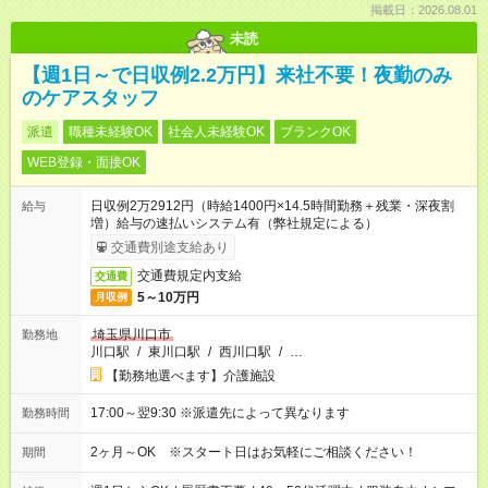
掲載日：2026.08.01
未読
【週1日～で日収例2.2万円】来社不要！夜勤のみ
のケアスタッフ
派遣
職種未経験OK
社会人未経験OK
ブランクOK
WEB登録・面接OK
日収例2万2912円（時給1400円×14.5時間勤務＋残業・深夜割
給与
増）給与の速払いシステム有（弊社規定による）
交通費別途支給あり
交通費規定内支給
交通費
5～10万円
月収例
埼玉県川口市
勤務地
川口駅
/
東川口駅
/
西川口駅
/
…
【勤務地選べます】介護施設
17:00～翌9:30 ※派遣先によって異なります
勤務時間
2ヶ月～OK ※スタート日はお気軽にご相談ください！
期間