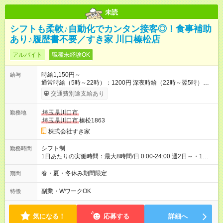
未読
シフトも柔軟♪自動化でカンタン接客◎！食事補助
あり♪履歴書不要／すき家 川口榛松店
アルバイト
職種未経験OK
時給1,150円～
給与
通常時給（5時～22時）：1200円 深夜時給（22時～翌5時）：
1500円 高校生時給：1150円 【特別手当】早朝手当（5：00-9：
交通費別途支給あり
00）時給+150円 【試用期間】試用期間あり 試用期間の長さ：1
ヶ月 雇用形態、給与は本採用時と同じです。 試用期間の実態は
埼玉県川口市
勤務地
30日（※条件変更なし）ですが、切り上げで一ヶ月とさせてい
埼玉県川口市
榛松1863
ただきます。 研修制度あり：15時間(研修中も同時給）
株式会社すき家
シフト制
勤務時間
1日あたりの実働時間：最大8時間/日 0:00-24:00 週2日～・1日
2h～OK ＜シフト例＞ 〇朝帯 5:00-9:00 〇昼帯 9:00-14:00 〇午
後帯 14:00-18:00 〇夜帯 18:00-22:00 〇深夜帯 22:00-翌5:00 基
春・夏・冬休み期間限定
期間
本は固定シフトですが家庭の都合などイレギュラーには対応し
ます♪
副業・WワークOK
特徴
気になる！
応募する
詳細へ