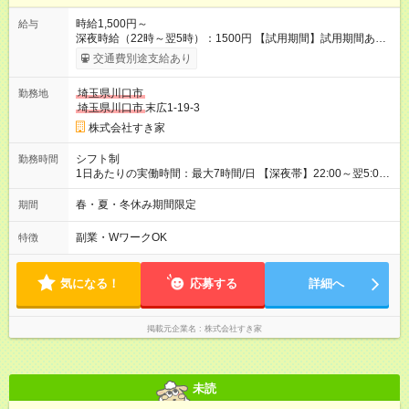
時給1,500円～
給与
深夜時給（22時～翌5時）：1500円 【試用期間】試用期間あり
試用期間の長さ：1ヶ月 雇用形態、給与は本採用時と同じです。
交通費別途支給あり
試用期間の実態は30日（※条件変更なし）ですが、切り上げで
一ヶ月とさせていただきます。 研修制度あり：15時間(研修中も
埼玉県川口市
勤務地
同時給）
埼玉県川口市
末広1-19-3
株式会社すき家
シフト制
勤務時間
1日あたりの実働時間：最大7時間/日 【深夜帯】22:00～翌5:00
週2日～・1日2h～OK◎ ※22:00から翌5:00までは18歳以上の方
のみ勤務可能です（18歳未満の深夜業務禁止のため） ★深夜で
春・夏・冬休み期間限定
期間
も安心して働けます★ すき家では、ワンオペを禁止していま
す。 必ず、2名以上での勤務を行いますので、安心して働けま
副業・WワークOK
特徴
す。
気になる！
応募する
詳細へ
掲載元企業名
株式会社すき家
未読