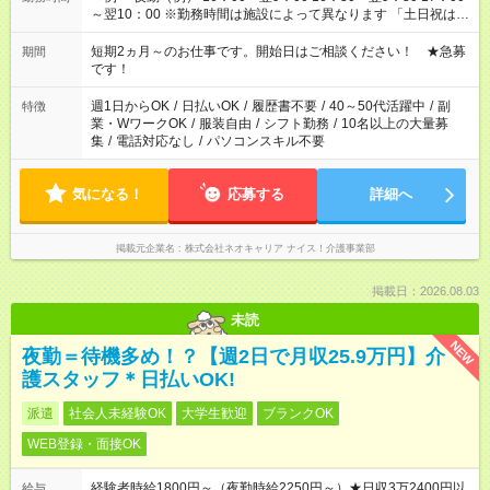
～翌10：00 ※勤務時間は施設によって異なります 「土日祝は休
みたい」 「しっかり稼ぎたい」 「もう少し遅い時間から始めた
い」など ご希望にあったお仕事をご案内いたします。 ※未経験
短期2ヵ月～のお仕事です。開始日はご相談ください！ ★急募
期間
の方の場合は1～2ヶ月間は日中での仕事を経験いただき、 お
です！
仕事に慣れてからの夜勤になります。 ★家庭の都合でお休みが
必要な場合も遠慮なくご相談ください。
週1日からOK
/
日払いOK
/
履歴書不要
/
40～50代活躍中
/
副
特徴
業・WワークOK
/
服装自由
/
シフト勤務
/
10名以上の大量募
集
/
電話対応なし
/
パソコンスキル不要
気になる！
応募する
詳細へ
掲載元企業名
株式会社ネオキャリア ナイス！介護事業部
掲載日：2026.08.03
未読
NEW
夜勤＝待機多め！？【週2日で月収25.9万円】介
護スタッフ＊日払いOK!
派遣
社会人未経験OK
大学生歓迎
ブランクOK
WEB登録・面接OK
経験者時給1800円～（夜勤時給2250円～）★日収3万2400円以
給与