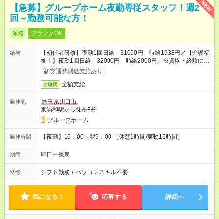
NEW
【急募】グループホーム夜勤専従スタッフ！週2
回～勤務可能な方！
派遣
ブランクOK
【初任者研修】夜勤1回日給 31000円 時給1938円／【介護福
給与
祉士】夜勤1回日給 32000円 時給2000円／※資格・経験によ
り変動
交通費別途支給あり
全額支給
交通費
埼玉県川口市
勤務地
東浦和駅から徒歩8分
グループホーム
【夜勤】16：00～翌9：00 （休憩1時間/実動16時間）
勤務時間
即日～長期
期間
シフト勤務
/
パソコンスキル不要
特徴
気になる！
応募する
詳細へ