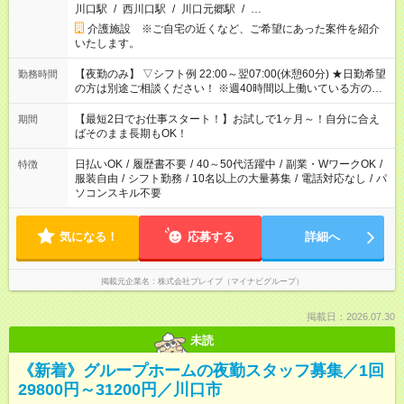
川口駅
/
西川口駅
/
川口元郷駅
/
…
介護施設 ※ご自宅の近くなど、ご希望にあった案件を紹介
いたします。
【夜勤のみ】 ▽シフト例 22:00～翌07:00(休憩60分) ★日勤希望
勤務時間
の方は別途ご相談ください！ ※週40時間以上働いている方のW
ワークはNG
【最短2日でお仕事スタート！】お試しで1ヶ月～！自分に合え
期間
ばそのまま長期もOK！
日払いOK
/
履歴書不要
/
40～50代活躍中
/
副業・WワークOK
/
特徴
服装自由
/
シフト勤務
/
10名以上の大量募集
/
電話対応なし
/
パ
ソコンスキル不要
気になる！
応募する
詳細へ
掲載元企業名
株式会社ブレイブ（マイナビグループ）
掲載日：2026.07.30
未読
《新着》グループホームの夜勤スタッフ募集／1回
29800円～31200円／川口市