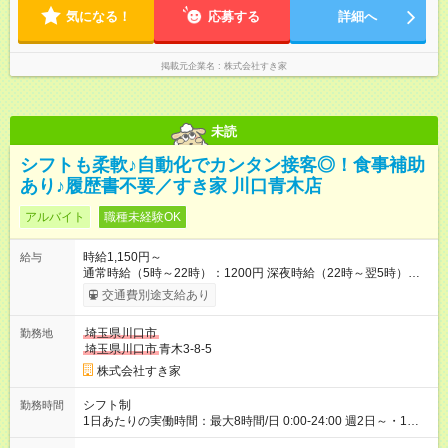
気になる！
応募する
詳細へ
掲載元企業名
株式会社すき家
未読
シフトも柔軟♪自動化でカンタン接客◎！食事補助
あり♪履歴書不要／すき家 川口青木店
アルバイト
職種未経験OK
時給1,150円～
給与
通常時給（5時～22時）：1200円 深夜時給（22時～翌5時）：
1500円 高校生時給：1150円 【特別手当】早朝手当（5：00-9：
交通費別途支給あり
00）時給+150円 【試用期間】試用期間あり 試用期間の長さ：1
ヶ月 雇用形態、給与は本採用時と同じです。 試用期間の実態は
埼玉県川口市
勤務地
30日（※条件変更なし）ですが、切り上げで一ヶ月とさせてい
埼玉県川口市
青木3-8-5
ただきます。 研修制度あり：15時間(研修中も同時給）
株式会社すき家
シフト制
勤務時間
1日あたりの実働時間：最大8時間/日 0:00-24:00 週2日～・1日
2h～OK ＜シフト例＞ 〇朝帯 5:00-9:00 〇昼帯 9:00-14:00 〇午