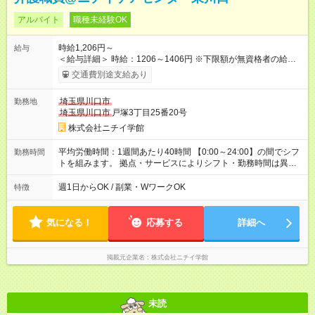
アルバイト
職種未経験OK
時給1,206円～
給与
＜給与詳細＞ 時給：1206～1406円 ※下限額が無資格者の給与
です。 【試用期間】試用期間あり 試用期間の長さ：3ヶ月 雇用
交通費別途支給あり
形態、給与は本採用時と同じです。
埼玉県川口市
勤務地
埼玉県川口市
戸塚3丁目25番20号
株式会社ニチイ学館
平均労働時間：1週間あたり40時間 【0:00～24:00】の間でシフ
勤務時間
トを組みます。 拠点・サービスによりシフト・勤務時間は異な
ります。 ＜シフト例＞ 早番：7:30～16:30 日勤：9:00～18:00
遅番：10:30～19:30 夜勤：16:30～翌9:30 ※上記は一例です。
週1日からOK / 副業・WワークOK
特徴
※勤務日数や時間帯はご相談ください。 平均労働時間：1週間あ
たり40時間 【0:00～24:00】の間でシフトを組みます。 拠点・
サービスによりシフト・勤務時間は異なります。 ＜シフト例＞
気になる！
応募する
詳細へ
早番：7:30～16:30 日勤：9:00～18:00 遅番：10:30～19:30 夜
勤：16:30～翌9:30 ※上記は一例です。 ※勤務日数や時間帯はご
相談ください。
掲載元企業名
株式会社ニチイ学館
未読