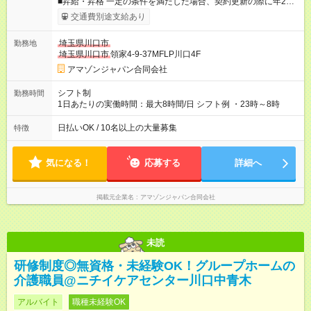
■昇給・昇格 一定の条件を満たした場合、契約更新の際に年2回
まで昇給の機会があります。昇給上限は時給1390円となりま
交通費別途支給あり
す。 ■正社員登用制度あり ※月末締/翌月25日支払い ※時間外手
当、別途支給 ※深夜割増賃金 (22:00～翌5:00までは時給が
埼玉県川口市
勤務地
25%UPします) ☆給与前払い制度有！ ☆Amazon直雇用で安定し
埼玉県川口市
領家4-9-37MFLP川口4F
て働けます！ 【試用期間】試用期間あり 試用期間の長さ：1週
間 雇用形態、給与は本採用時と同じです。
アマゾンジャパン合同会社
シフト制
勤務時間
1日あたりの実働時間：最大8時間/日 シフト例 ・23時～8時
日払いOK / 10名以上の大量募集
特徴
気になる！
応募する
詳細へ
掲載元企業名
アマゾンジャパン合同会社
未読
研修制度◎無資格・未経験OK！グループホームの
介護職員@ニチイケアセンター川口中青木
アルバイト
職種未経験OK