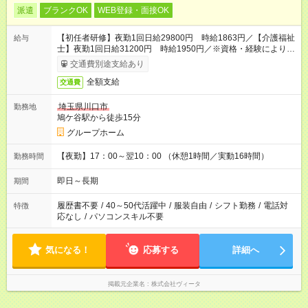
派遣
ブランクOK
WEB登録・面接OK
【初任者研修】夜勤1回日給29800円 時給1863円／【介護福祉
給与
士】夜勤1回日給31200円 時給1950円／※資格・経験により変
動
交通費別途支給あり
全額支給
交通費
埼玉県川口市
勤務地
鳩ケ谷駅から徒歩15分
グループホーム
【夜勤】17：00～翌10：00 （休憩1時間／実動16時間）
勤務時間
即日～長期
期間
履歴書不要
/
40～50代活躍中
/
服装自由
/
シフト勤務
/
電話対
特徴
応なし
/
パソコンスキル不要
気になる！
応募する
詳細へ
掲載元企業名
株式会社ヴィータ