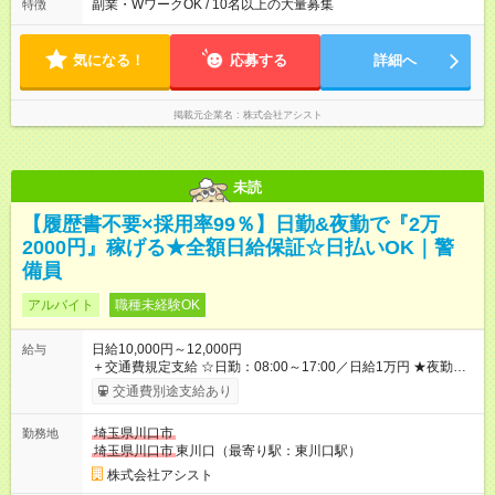
副業・WワークOK / 10名以上の大量募集
特徴
なります ※早く終われば1現場4～8時間勤務もあり ☆週3～勤務
OK！ ☆現場が早く終わっても日給全額保証！ ☆ご希望の方は
「日勤＋夜勤」も可能！
気になる！
応募する
詳細へ
掲載元企業名
株式会社アシスト
未読
【履歴書不要×採用率99％】日勤&夜勤で『2万
2000円』稼げる★全額日給保証☆日払いOK｜警
備員
アルバイト
職種未経験OK
日給10,000円～12,000円
給与
＋交通費規定支給 ☆日勤：08:00～17:00／日給1万円 ★夜勤：
20:00～05:00／日給1万2000円 -:+:-:+:-:+:-:+:-:+:- 日勤＋夜勤で 1
交通費別途支給あり
日『2万2000円』も稼げる！ -:+:-:+:-:+:-:+:-:+:- ■選べる支払い方
法 ┗日払い・週払い・月払いOK！ さらに手渡し・振込まで選
埼玉県川口市
勤務地
べる！ 日払いは、当日に『現金全額』手渡しです♪ ■残業手当
埼玉県川口市
東川口（最寄り駅：東川口駅）
別途支給 ■日給全額保障あり ┗予定時間より早く終わっても日給
は満額支給！ ■資格手当あり ┗施設警備2級など 【試用期間】
株式会社アシスト
試用期間なし