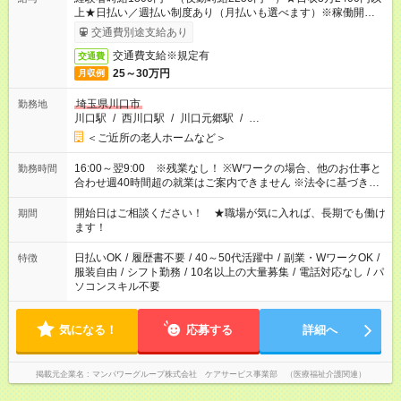
上★日払い／週払い制度あり（月払いも選べます）※稼働開始時
は手続き完了次第のお支払いとなります。
交通費別途支給あり
交通費支給※規定有
交通費
25～30万円
月収例
埼玉県川口市
勤務地
川口駅
/
西川口駅
/
川口元郷駅
/
…
＜ご近所の老人ホームなど＞
16:00～翌9:00 ※残業なし！ ※Wワークの場合、他のお仕事と
勤務時間
合わせ週40時間超の就業はご案内できません ※法令に基づき、
週20時間以上勤務は社会保険への加入対象となります ※労働者
派遣法（日雇い派遣の原則禁止）により、短時間・短期間の就
開始日はご相談ください！ ★職場が気に入れば、長期でも働け
期間
業はご案内が難しい場合があります
ます！
日払いOK
/
履歴書不要
/
40～50代活躍中
/
副業・WワークOK
/
特徴
服装自由
/
シフト勤務
/
10名以上の大量募集
/
電話対応なし
/
パ
ソコンスキル不要
気になる！
応募する
詳細へ
掲載元企業名
マンパワーグループ株式会社 ケアサービス事業部 （医療福祉介護関連）