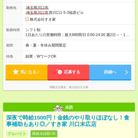
ヶ月 雇用形態、給与は本採用時と同じです。 試用期間の実態は
埼玉県川口市
勤務地
30日（※条件変更なし）ですが、切り上げで一ヶ月とさせてい
埼玉県川口市
西川口1-5-3福原ビル
ただきます。 研修制度あり：15時間(研修中も同時給）
株式会社すき家
シフト制
勤務時間
1日あたりの実働時間：最大8時間/日 0:00-24:00 週2日～・1日
2h～OK ＜シフト例＞ 〇朝帯 5:00-9:00 〇昼帯 9:00-14:00 〇午
後帯 14:00-18:00 〇夜帯 18:00-22:00 〇深夜帯 22:00-翌5:00 基
春・夏・冬休み期間限定
期間
本は固定シフトですが家庭の都合などイレギュラーには対応し
ます♪
副業・WワークOK
特徴
気になる！
応募する
詳細へ
掲載元企業名
株式会社すき家
未読
深夜で時給1500円！金銭のやり取りほぼなし！食
事補助もあり◎／すき家 川口末広店
アルバイト
職種未経験OK