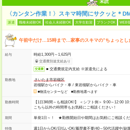
未読
〈カンタン作業！〉スキマ時間にサクッと＊D
派遣
職種未経験OK
社会人未経験OK
大学生歓迎
ブランクOK
WEB
午前中だけ…15時まで…家事のスキマの“ちょっとし
時給1,300円～1,625円
給与
交通費別途支給あり
■ 交通費規定内支給 ※派遣先による
交通費
さいたま市岩槻区
勤務地
岩槻駅からバイク・車
/
東岩槻駅からバイク・車
■物流センターなど ■勤務地選べます
【1日3時間～も相談OK!】 ＜シフト例＞ 9:00～12:00 10:00～1
勤務時間
こちら以外の時間帯もお気軽にご相談ください！
単発1日～！ ★勤務開始日や期間はお気軽にご相談くだ
期間
週1日からOK
/
日払いOK
/
履歴書不要
/
40～50代活躍中
/
副
特徴