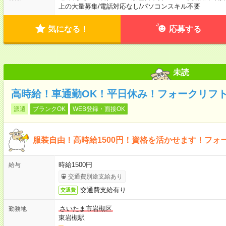
上の大量募集
/
電話対応なし
/
パソコンスキル不要
気になる！
応募する
未読
高時給！車通勤OK！平日休み！フォークリフ
派遣
ブランクOK
WEB登録・面接OK
服装自由！高時給1500円！資格を活かせます！フォ
時給1500円
給与
交通費別途支給あり
交通費支給有り
交通費
さいたま市岩槻区
勤務地
東岩槻駅