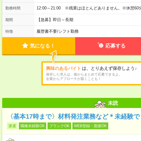
12:00～21:00 ※残業はほとんどありません。※休憩60
勤務時間
【急募】即日～長期
期間
履歴書不要
/
シフト勤務
特徴
気になる！
応募する
興味のあるバイト
は、とりあえず保存しよう♪
保存した求人は、後からまとめて応募できるよ。
企業からアプローチが届くことも！
未読
〈基本17時まで〉材料発注業務など＊未経験で
派遣
職種未経験OK
ブランクOK
WEB登録・面接OK