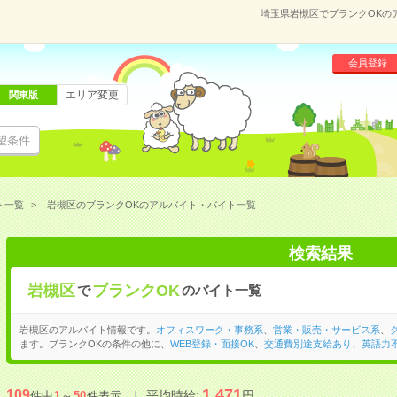
埼玉県岩槻区でブランクOKの
会員登録
エリア変更
関東版
望条件
ト一覧
岩槻区のブランクOKのアルバイト・バイト一覧
検索結果
岩槻区
ブランクOK
で
のバイト一覧
岩槻区のアルバイト情報です。
オフィスワーク・事務系
、
営業・販売・サービス系
、
ます。ブランクOKの条件の他に、
WEB登録・面接OK
、
交通費別途支給あり
、
英語力
1,471
109
平均時給:
円
件中
1
～
50
件表示