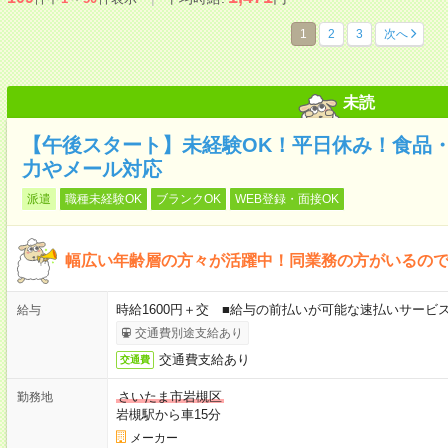
1
2
3
次へ
未読
【午後スタート】未経験OK！平日休み！食品
力やメール対応
派遣
職種未経験OK
ブランクOK
WEB登録・面接OK
幅広い年齢層の方々が活躍中！同業務の方がいるの
時給1600円＋交 ■給与の前払いが可能な速払いサービ
給与
交通費別途支給あり
交通費支給あり
交通費
さいたま市岩槻区
勤務地
岩槻駅から車15分
メーカー