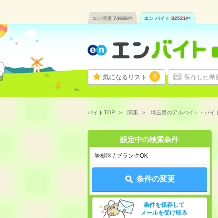
エン派遣
74686
件
エン バイト
82531
件
0
気になるリスト
保存した希
バイトTOP
関東
埼玉県のアルバイト・バイ
設定中の検索条件
岩槻区 / ブランクOK
条件の変更
条件を保存して
メールを受け取る