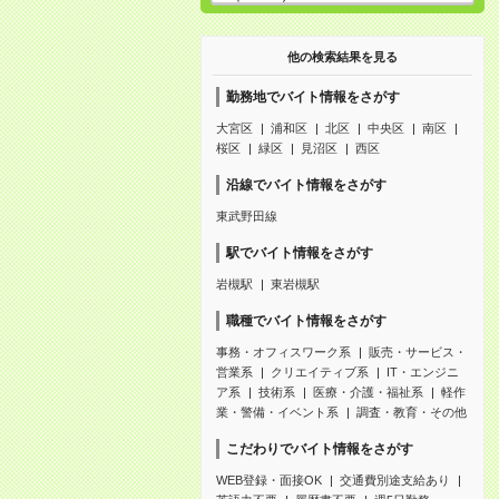
他の検索結果を見る
勤務地でバイト情報をさがす
大宮区
浦和区
北区
中央区
南区
桜区
緑区
見沼区
西区
沿線でバイト情報をさがす
東武野田線
駅でバイト情報をさがす
岩槻駅
東岩槻駅
職種でバイト情報をさがす
事務・オフィスワーク系
販売・サービス・
営業系
クリエイティブ系
IT・エンジニ
ア系
技術系
医療・介護・福祉系
軽作
業・警備・イベント系
調査・教育・その他
こだわりでバイト情報をさがす
WEB登録・面接OK
交通費別途支給あり