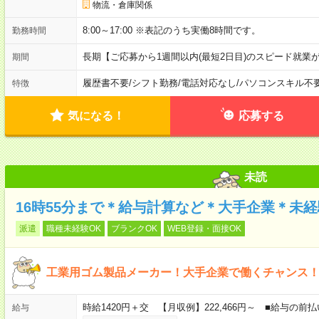
物流・倉庫関係
8:00～17:00 ※表記のうち実働8時間です。
勤務時間
長期【ご応募から1週間以内(最短2日目)のスピード就業
期間
履歴書不要
/
シフト勤務
/
電話対応なし
/
パソコンスキル不
特徴
気になる！
応募する
未読
16時55分まで＊給与計算など＊大手企業＊未経
派遣
職種未経験OK
ブランクOK
WEB登録・面接OK
工業用ゴム製品メーカー！大手企業で働くチャンス
時給1420円＋交 【月収例】222,466円～ ■給与の
給与