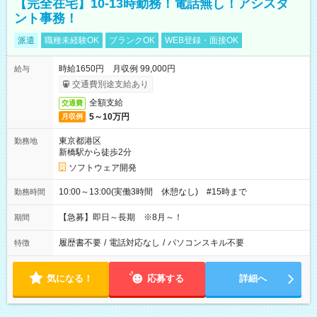
【完全在宅】10-13時勤務！電話無し！アシスタ
ント事務！
派遣
職種未経験OK
ブランクOK
WEB登録・面接OK
時給1650円 月収例 99,000円
給与
交通費別途支給あり
全額支給
交通費
5～10万円
月収例
東京都港区
勤務地
新橋駅から徒歩2分
ソフトウェア開発
10:00～13:00(実働3時間 休憩なし) #15時まで
勤務時間
【急募】即日～長期 ※8月～！
期間
履歴書不要
/
電話対応なし
/
パソコンスキル不要
特徴
気になる！
応募する
詳細へ