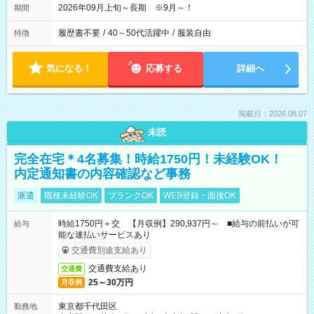
2026年09月上旬～長期 ※9月～！
期間
履歴書不要
/
40～50代活躍中
/
服装自由
特徴
気になる！
応募する
詳細へ
掲載日：2026.08.07
未読
完全在宅＊4名募集！時給1750円！未経験OK！
内定通知書の内容確認など事務
派遣
職種未経験OK
ブランクOK
WEB登録・面接OK
時給1750円＋交 【月収例】290,937円～ ■給与の前払いが可
給与
能な速払いサービスあり
交通費別途支給あり
交通費支給あり
交通費
25～30万円
月収例
東京都千代田区
勤務地