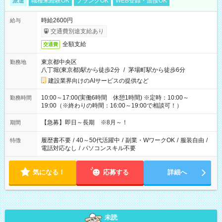
派遣
職種未経験OK
ブランクOK
WEB登録・面接OK
時給2600円
給与
交通費別途支給あり
全額支給
交通費
東京都中央区
勤務地
八丁堀(東京都)駅から徒歩2分
/
茅場町駅から徒歩6分
建設業界向けのAIサービスの提供など
10:00～17:00(実働6時間 休憩1時間) ※定時：10:00～
勤務時間
19:00（※終わりの時間：16:00～19:00で相談可！）
【急募】即日～長期 ※8月～！
期間
履歴書不要
/
40～50代活躍中
/
副業・WワークOK
/
服装自由
/
特徴
電話対応なし
/
パソコンスキル不要
気になる！
応募する
詳細へ
未読