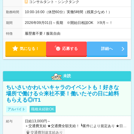
コンサルタント・シンクタンク
10:00-16:00（休憩60分）実働5時間（残業少なめ！）
勤務時間
2026年09月01日～長期 ※開始日相談OK ※9月～！
期間
履歴書不要
/
服装自由
特徴
気になる！
応募する
詳細へ
未読
ちいさいかわいいキャラのイベントも！好きな
場所で働ける☆来社不要！働いたその日に給料
もらえる◎/T1
アルバイト
職種未経験OK
日給13,000円～
給与
＋交通費支給 ★交通費全額支給！ ┗案件により規定あり ★日払
いOK！（規定あり） ┗働いたその日に現金GET♪ お仕事後はコ
交通費別途支給あり