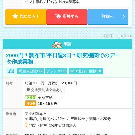
シフト勤務
/
10名以上の大量募集
気になる！
応募する
詳細へ
掲載日：2026.08.06
未読
2000円＊調布市/平日週3日＊研究機関でのデー
タ作成業務！
派遣
職種未経験OK
ブランクOK
WEB登録・面接OK
時給2000円 月収例 120,000円
給与
交通費別途支給あり
全額支給
交通費
10～15万円
月収例
東京都調布市
勤務地
仙川駅から民間バス20分
/
三鷹駅から民間バス20分
消防・防災に関する財団法人