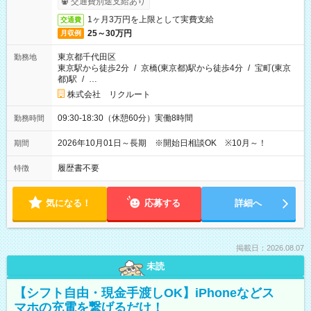
交通費別途支給あり
1ヶ月3万円を上限として実費支給
交通費
25～30万円
月収例
東京都千代田区
勤務地
東京駅から徒歩2分
/
京橋(東京都)駅から徒歩4分
/
宝町(東京
都)駅
/
…
株式会社 リクルート
09:30-18:30（休憩60分）実働8時間
勤務時間
2026年10月01日～長期 ※開始日相談OK ※10月～！
期間
履歴書不要
特徴
気になる！
応募する
詳細へ
掲載日：2026.08.07
未読
【シフト自由・現金手渡しOK】iPhoneなどス
マホの充電を繋げるだけ！