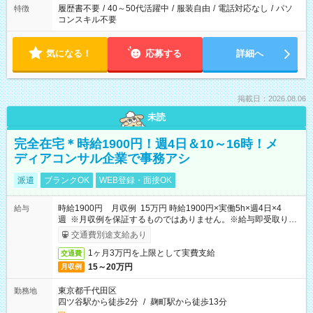
履歴書不要
/
40～50代活躍中
/
服装自由
/
電話対応なし
/
パソ
特徴
コンスキル不要
気になる！
応募する
詳細へ
掲載日：2026.08.06
未読
完全在宅＊時給1900円！週4日＆10～16時！メ
ディアコンサル企業で事務アシ
派遣
ブランクOK
WEB登録・面接OK
時給1900円 月収例 15万円 時給1900円×実働5h×週4日×4
給与
週 ※月収例を保証するものではありません。※給与即受取りサ
ービス利用可（利用条件有）
交通費別途支給あり
1ヶ月3万円を上限として実費支給
交通費
15～20万円
月収例
東京都千代田区
勤務地
四ツ谷駅から徒歩2分
/
麹町駅から徒歩13分