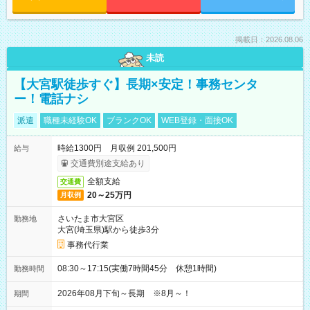
掲載日：2026.08.06
未読
【大宮駅徒歩すぐ】長期×安定！事務センタ
ー！電話ナシ
派遣
職種未経験OK
ブランクOK
WEB登録・面接OK
時給1300円 月収例 201,500円
給与
交通費別途支給あり
全額支給
交通費
20～25万円
月収例
さいたま市大宮区
勤務地
大宮(埼玉県)駅から徒歩3分
事務代行業
08:30～17:15(実働7時間45分 休憩1時間)
勤務時間
2026年08月下旬～長期 ※8月～！
期間