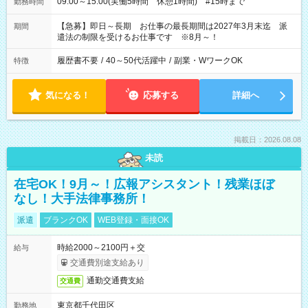
09:00～15:00(実働5時間 休憩1時間) #15時まで
勤務時間
【急募】即日～長期 お仕事の最長期間は2027年3月末迄 派
期間
遣法の制限を受けるお仕事です ※8月～！
履歴書不要
/
40～50代活躍中
/
副業・WワークOK
特徴
気になる！
応募する
詳細へ
掲載日：2026.08.08
未読
在宅OK！9月～！広報アシスタント！残業ほぼ
なし！大手法律事務所！
派遣
ブランクOK
WEB登録・面接OK
時給2000～2100円＋交
給与
交通費別途支給あり
通勤交通費支給
交通費
東京都千代田区
勤務地