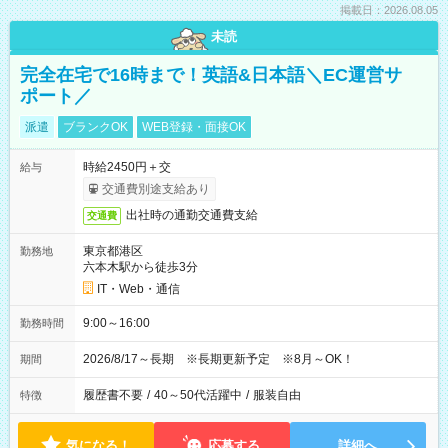
掲載日：2026.08.05
未読
完全在宅で16時まで！英語&日本語＼EC運営サ
ポート／
派遣
ブランクOK
WEB登録・面接OK
時給2450円＋交
給与
交通費別途支給あり
出社時の通勤交通費支給
交通費
東京都港区
勤務地
六本木駅から徒歩3分
IT・Web・通信
9:00～16:00
勤務時間
2026/8/17～長期 ※長期更新予定 ※8月～OK！
期間
履歴書不要
/
40～50代活躍中
/
服装自由
特徴
気になる！
応募する
詳細へ