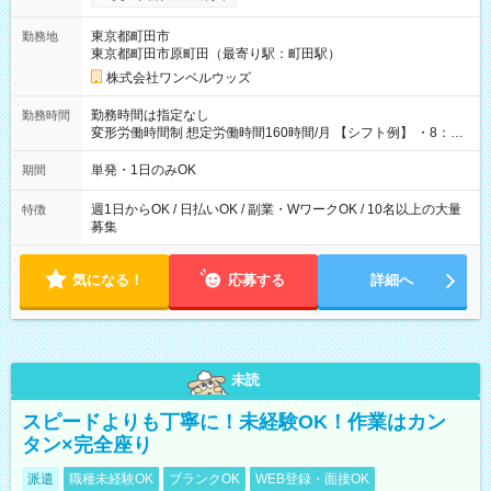
ンビニATMから 日払い分を引き落とせます！ 【試用期間】試
用期間なし
東京都町田市
勤務地
東京都町田市原町田（最寄り駅：町田駅）
株式会社ワンベルウッズ
勤務時間は指定なし
勤務時間
変形労働時間制 想定労働時間160時間/月 【シフト例】 ・8：00
～21：00
単発・1日のみOK
期間
週1日からOK / 日払いOK / 副業・WワークOK / 10名以上の大量
特徴
募集
気になる！
応募する
詳細へ
未読
スピードよりも丁寧に！未経験OK！作業はカン
タン×完全座り
派遣
職種未経験OK
ブランクOK
WEB登録・面接OK