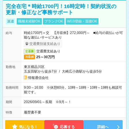
完全在宅＊時給1700円！16時定時！契約状況の
更新・修正など事務サポート
派遣
職種未経験OK
ブランクOK
WEB登録・面接OK
時給1700円＋交 【月収例】272,000円～ ■給与の前払いが可
給与
能な速払いサービスあり
交通費別途支給あり
交通費支給あり
交通費
25～30万円
月収例
東京都品川区
勤務地
五反田駅から徒歩7分
/
大崎広小路駅から徒歩5分
情報通信会社
9:00～16:00 ※休憩60分。10時～18時・10時～19時も相談可
勤務時間
能です。
2026/09/01～長期 ※9月～！
期間
履歴書不要
特徴
気になる！
応募する
詳細へ