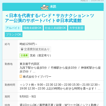
掲載日：2026.08.03
未読
＜日本を代表するバンド＊サカナクション＞ツ
アー公演のサポートバイト＠日本武道館
アルバイト
職種未経験OK
社会人未経験OK
大学生歓迎
ブランクOK
時給1250円～
給与
交通費別途支給あり
支給（規定有り）
交通費
東京都千代田区
勤務地
九段下駅から徒歩5分
/
竹橋駅から徒歩10分
/
神保町駅から徒
歩15分
/
…
株式会社ライブパワー
＜シフト例＞ 9:00～22:30 12:30～22:00 15:30～21:00 12:30～
勤務時間
19:00 12:30～22:00 上記の時間から好きな時間を選べます！ ※
時間は変更となる可能性があります
9月8日・9日
期間
週1日からOK
/
履歴書不要
/
副業・WワークOK
/
シフト勤務
/
特徴