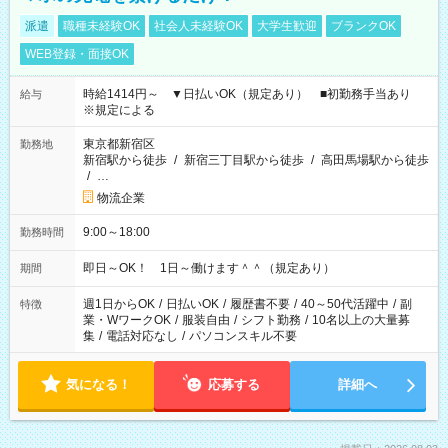
派遣
職種未経験OK
社会人未経験OK
大学生歓迎
ブランクOK
WEB登録・面接OK
時給1414円～ ▼日払いOK（規定あり） ■初勤務手当あり
給与
※規定による
東京都新宿区
勤務地
新宿駅から徒歩
/
新宿三丁目駅から徒歩
/
高田馬場駅から徒歩
/
…
物流企業
9:00～18:00
勤務時間
即日～OK！ 1日～働けます＾＾（規定あり）
期間
週1日からOK
/
日払いOK
/
履歴書不要
/
40～50代活躍中
/
副
特徴
業・WワークOK
/
服装自由
/
シフト勤務
/
10名以上の大量募
集
/
電話対応なし
/
パソコンスキル不要
気になる！
応募する
詳細へ