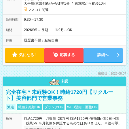
大手町(東京都)駅から徒歩1分
/
東京駅から徒歩10分
マスコミ関連
9:30～17:30
勤務時間
2026/9/1～長期 ※9月～OK！
期間
履歴書不要
/
服装自由
特徴
気になる！
応募する
詳細へ
掲載日：2026.08.07
未読
完全在宅＊未経験OK！時給1720円【リクルー
ト】美容部門で営業事務
派遣
職種未経験OK
ブランクOK
WEB登録・面接OK
時給1720円 月収例 28万円 時給1720円×実働8h×週5日×4週
給与
+残業5h ※月収例を保証するものではありません。※給与即受
取りサービス利用可（利用条件有）