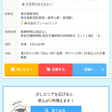
いOK！（規定あり） ┗働いたその日に現金GET♪ お仕事後はコ
交通費別途支給あり
ンビニATMから 日払い分を引き落とせます！ 【試用期間】試
用期間なし
東京都新宿区
勤務地
東京都新宿区新宿（最寄り駅：新宿駅）
株式会社ワンベルウッズ
勤務時間は指定なし
勤務時間
変形労働時間制 想定労働時間160時間/月 【シフト例】 ・8：00
～21：00
単発・1日のみOK
期間
週1日からOK / 日払いOK / 副業・WワークOK / 10名以上の大量
特徴
募集
気になる！
応募する
詳細へ
少しエリアを広げると、
2
求人が
件増えます！
見てみる