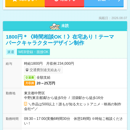
掲載日：2026.08.07
未読
1800円＊《時間相談OK！》在宅あり！テーマ
パークキャラクターデザイン制作
派遣
WEB登録・面接OK
時給1800円 月収例 234,000円
給与
交通費別途支給あり
全額支給
交通費
20～25万円
月収例
東京都中野区
勤務地
中野(東京都)駅から徒歩5分
/
沼袋駅から徒歩16分
＼作品は500以上！誰もが知る大ヒットアニメ・映画の制作
会社+*／
09:30～17:00(実働6時間30分 休憩1時間) ※時短ご相談くださ
勤務時間
い！