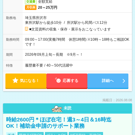
全額支給
交通費
20～25万円
月収例
埼玉県所沢市
勤務地
東所沢駅から徒歩10分
/
所沢駅から民間バス12分
■文芸資料の収集・保存・展示をおこなっています
09:00～17:00(実働7時間 休憩1時間) ※10時～18時もご相談OK
勤務時間
です！
2026年09月上旬～長期 ※9月～！
期間
履歴書不要
/
40～50代活躍中
特徴
気になる！
応募する
詳細へ
掲載日：2026.08.08
未読
時給2600円＊ほぼ在宅！週3～4日＆16時迄
OK！補助金申請のサポート業務