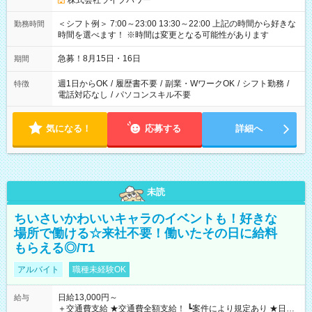
株式会社ライブパワー
＜シフト例＞ 7:00～23:00 13:30～22:00 上記の時間から好きな
勤務時間
時間を選べます！ ※時間は変更となる可能性があります
急募！8月15日・16日
期間
週1日からOK
/
履歴書不要
/
副業・WワークOK
/
シフト勤務
/
特徴
電話対応なし
/
パソコンスキル不要
気になる！
応募する
詳細へ
未読
ちいさいかわいいキャラのイベントも！好きな
場所で働ける☆来社不要！働いたその日に給料
もらえる◎/T1
アルバイト
職種未経験OK
日給13,000円～
給与
＋交通費支給 ★交通費全額支給！ ┗案件により規定あり ★日払