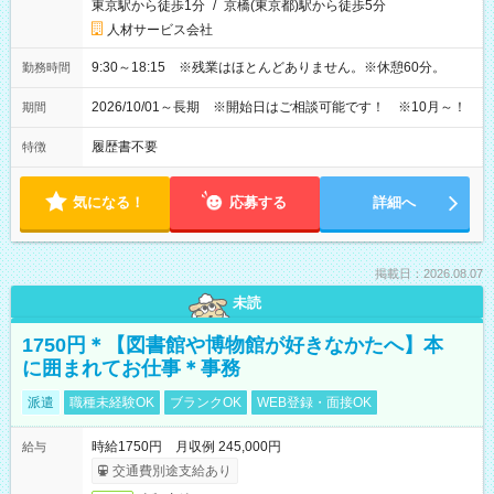
東京駅から徒歩1分
/
京橋(東京都)駅から徒歩5分
人材サービス会社
9:30～18:15 ※残業はほとんどありません。※休憩60分。
勤務時間
2026/10/01～長期 ※開始日はご相談可能です！ ※10月～！
期間
履歴書不要
特徴
気になる！
応募する
詳細へ
掲載日：2026.08.07
未読
1750円＊【図書館や博物館が好きなかたへ】本
に囲まれてお仕事＊事務
派遣
職種未経験OK
ブランクOK
WEB登録・面接OK
時給1750円 月収例 245,000円
給与
交通費別途支給あり