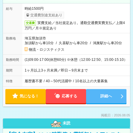
時給1500円
給与
交通費別途支給あり
実費支給／当社規定あり。通勤交通費実費支払／上限4
交通費
万円／月※規定あり
埼玉県加須市
勤務地
加須駅から車10分
/
久喜駅から車20分
/
鴻巣駅から車20分
物流・ロジスティクス
(1)09:00-17:00(休憩60分) ※休憩（12:00-12:50、15:00-15:10）
勤務時間
1ヶ月以上3ヶ月未満／即日～9月末まで
期間
履歴書不要
/
40～50代活躍中
/
10名以上の大量募集
特徴
気になる！
応募する
詳細へ
掲載日：2026.08.05
未読