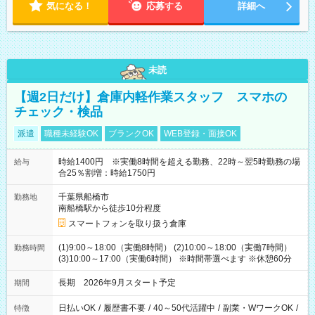
気になる！
応募する
詳細へ
未読
【週2日だけ】倉庫内軽作業スタッフ スマホの
チェック・検品
派遣
職種未経験OK
ブランクOK
WEB登録・面接OK
時給1400円 ※実働8時間を超える勤務、22時～翌5時勤務の場
給与
合25％割増：時給1750円
千葉県船橋市
勤務地
南船橋駅から徒歩10分程度
スマートフォンを取り扱う倉庫
(1)9:00～18:00（実働8時間） (2)10:00～18:00（実働7時間）
勤務時間
(3)10:00～17:00（実働6時間） ※時間帯選べます ※休憩60分
長期 2026年9月スタート予定
期間
日払いOK
/
履歴書不要
/
40～50代活躍中
/
副業・WワークOK
/
特徴