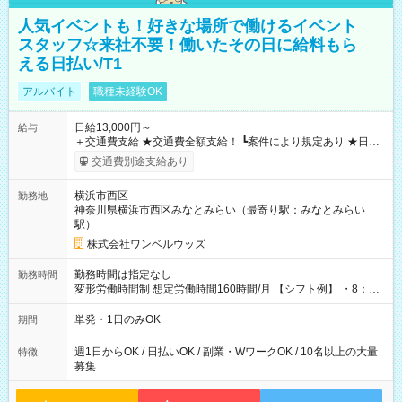
人気イベントも！好きな場所で働けるイベント
スタッフ☆来社不要！働いたその日に給料もら
える日払い/T1
アルバイト
職種未経験OK
日給13,000円～
給与
＋交通費支給 ★交通費全額支給！ ┗案件により規定あり ★日払
いOK！（規定あり） ┗働いたその日に現金GET♪ お仕事後はコ
交通費別途支給あり
ンビニATMから 日払い分を引き落とせます！ 【試用期間】試
用期間なし
横浜市西区
勤務地
神奈川県横浜市西区みなとみらい（最寄り駅：みなとみらい
駅）
株式会社ワンベルウッズ
勤務時間は指定なし
勤務時間
変形労働時間制 想定労働時間160時間/月 【シフト例】 ・8：00
～21：00
単発・1日のみOK
期間
週1日からOK / 日払いOK / 副業・WワークOK / 10名以上の大量
特徴
募集