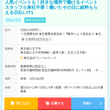
人気イベントも！好きな場所で働けるイベント
スタッフ☆来社不要！働いたその日に給料もら
える日払い/T1
アルバイト
職種未経験OK
日給13,000円～
給与
＋交通費支給 ★交通費全額支給！ ┗案件により規定あり ★日払
いOK！（規定あり） ┗働いたその日に現金GET♪ お仕事後はコ
交通費別途支給あり
ンビニATMから 日払い分を引き落とせます！ 【試用期間】試
用期間なし
東京都八王子市
勤務地
東京都八王子市明神町（最寄り駅：京王八王子駅）
株式会社ワンベルウッズ
勤務時間は指定なし
勤務時間
変形労働時間制 想定労働時間160時間/月 【シフト例】 ・8：00
～21：00
単発・1日のみOK
期間
週1日からOK / 日払いOK / 副業・WワークOK / 10名以上の大量
特徴
募集
気になる！
応募する
詳細へ