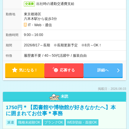
出社時の通勤交通費支給
交通費
東京都港区
勤務地
六本木駅から徒歩3分
IT・Web・通信
9:00～16:00
勤務時間
2026/8/17～長期 ※長期更新予定 ※8月～OK！
期間
履歴書不要
/
40～50代活躍中
/
服装自由
特徴
気になる！
応募する
詳細へ
掲載日：2026.08.03
未読
1750円＊【図書館や博物館が好きなかたへ】本
に囲まれてお仕事＊事務
派遣
職種未経験OK
ブランクOK
WEB登録・面接OK