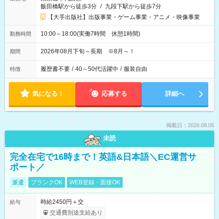
飯田橋駅から徒歩3分
/
九段下駅から徒歩7分
【大手出版社】出版事業・ゲーム事業・アニメ・映像事業
10:00～18:00(実働7時間 休憩1時間)
勤務時間
2026年08月下旬～長期 ※8月～！
期間
履歴書不要
/
40～50代活躍中
/
服装自由
特徴
気になる！
応募する
詳細へ
掲載日：2026.08.05
未読
完全在宅で16時まで！英語&日本語＼EC運営サ
ポート／
派遣
ブランクOK
WEB登録・面接OK
時給2450円＋交
給与
交通費別途支給あり