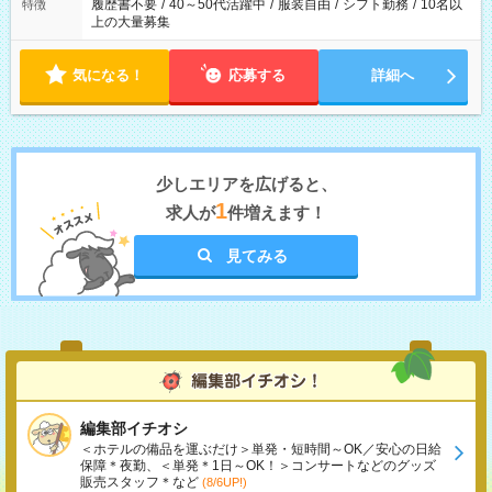
履歴書不要
/
40～50代活躍中
/
服装自由
/
シフト勤務
/
10名以
特徴
上の大量募集
気になる！
応募する
詳細へ
少しエリアを広げると、
1
求人が
件増えます！
見てみる
編集部イチオシ
＜ホテルの備品を運ぶだけ＞単発・短時間～OK／安心の日給
保障＊夜勤、＜単発＊1日～OK！＞コンサートなどのグッズ
販売スタッフ＊など
(8/6UP!)