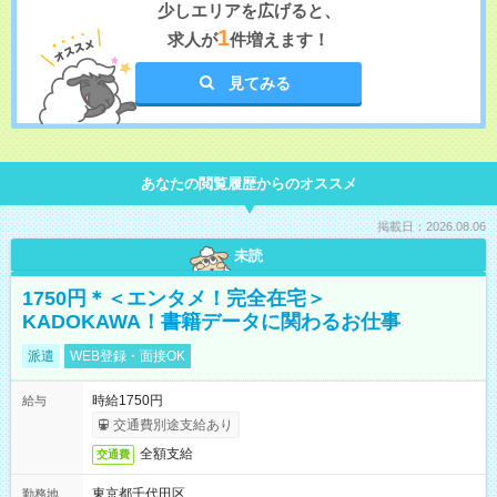
少しエリアを広げると、
1
求人が
件増えます！
見てみる
あなたの閲覧履歴からのオススメ
掲載日：2026.08.06
未読
1750円＊＜エンタメ！完全在宅＞
KADOKAWA！書籍データに関わるお仕事
派遣
WEB登録・面接OK
時給1750円
給与
交通費別途支給あり
全額支給
交通費
東京都千代田区
勤務地