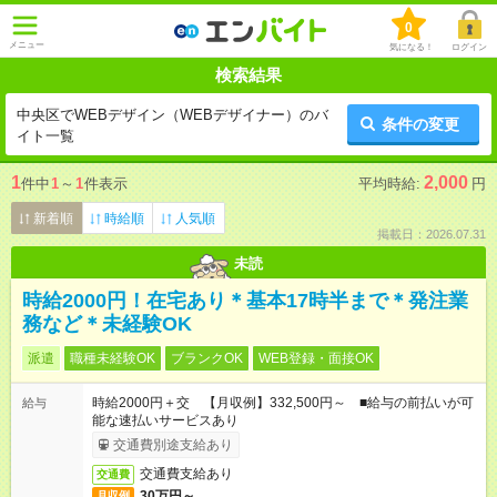
0
メニュー
気になる！
ログイン
検索結果
中央区でWEBデザイン（WEBデザイナー）のバ
条件の変更
イト一覧
1
2,000
件中
1
～
1
件表示
平均時給:
円
新着順
時給順
人気順
掲載日：2026.07.31
未読
時給2000円！在宅あり＊基本17時半まで＊発注業
務など＊未経験OK
派遣
職種未経験OK
ブランクOK
WEB登録・面接OK
時給2000円＋交 【月収例】332,500円～ ■給与の前払いが可
給与
能な速払いサービスあり
交通費別途支給あり
交通費支給あり
交通費
30万円～
月収例