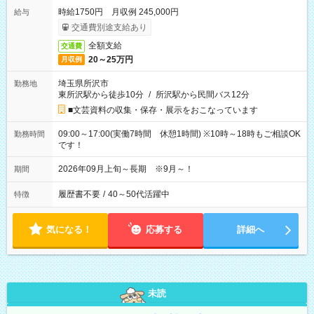
時給1750円 月収例 245,000円
給与
交通費別途支給あり
全額支給
交通費
20～25万円
月収例
埼玉県所沢市
勤務地
東所沢駅から徒歩10分
/
所沢駅から民間バス12分
■文芸資料の収集・保存・展示をおこなっています
09:00～17:00(実働7時間 休憩1時間) ※10時～18時もご相談OK
勤務時間
です！
2026年09月上旬～長期 ※9月～！
期間
履歴書不要
/
40～50代活躍中
特徴
気になる！
応募する
詳細へ
未読