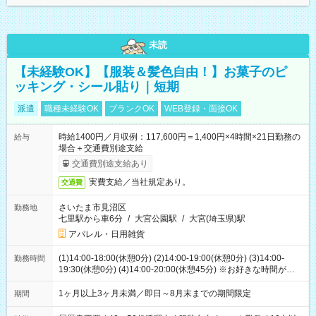
未読
【未経験OK】【服装＆髪色自由！】お菓子のピ
ッキング・シール貼り｜短期
派遣
職種未経験OK
ブランクOK
WEB登録・面接OK
時給1400円／月収例：117,600円＝1,400円×4時間×21日勤務の
給与
場合＋交通費別途支給
交通費別途支給あり
実費支給／当社規定あり。
交通費
さいたま市見沼区
勤務地
七里駅から車6分
/
大宮公園駅
/
大宮(埼玉県)駅
アパレル・日用雑貨
(1)14:00-18:00(休憩0分) (2)14:00-19:00(休憩0分) (3)14:00-
勤務時間
19:30(休憩0分) (4)14:00-20:00(休憩45分) ※お好きな時間が選べ
ます
1ヶ月以上3ヶ月未満／即日～8月末までの期間限定
期間