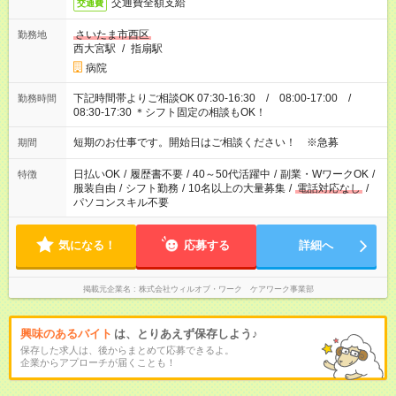
交通費全額支給
交通費
さいたま市西区
勤務地
西大宮駅
/
指扇駅
病院
下記時間帯よりご相談OK 07:30-16:30 / 08:00-17:00 /
勤務時間
08:30-17:30 ＊シフト固定の相談もOK！
短期のお仕事です。開始日はご相談ください！ ※急募
期間
日払いOK
/
履歴書不要
/
40～50代活躍中
/
副業・WワークOK
/
特徴
服装自由
/
シフト勤務
/
10名以上の大量募集
/
電話対応なし
/
パソコンスキル不要
気になる！
応募する
詳細へ
掲載元企業名
株式会社ウィルオブ・ワーク ケアワーク事業部
興味のあるバイト
は、とりあえず保存しよう♪
保存した求人は、後からまとめて応募できるよ。
企業からアプローチが届くことも！