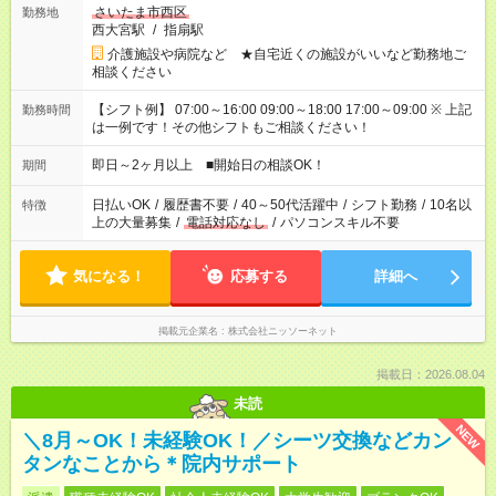
さいたま市西区
勤務地
西大宮駅
/
指扇駅
介護施設や病院など ★自宅近くの施設がいいなど勤務地ご
相談ください
【シフト例】 07:00～16:00 09:00～18:00 17:00～09:00 ※ 上記
勤務時間
は一例です！その他シフトもご相談ください！
即日～2ヶ月以上 ■開始日の相談OK！
期間
日払いOK
/
履歴書不要
/
40～50代活躍中
/
シフト勤務
/
10名以
特徴
上の大量募集
/
電話対応なし
/
パソコンスキル不要
気になる！
応募する
詳細へ
掲載元企業名
株式会社ニッソーネット
掲載日：2026.08.04
未読
NEW
＼8月～OK！未経験OK！／シーツ交換などカン
タンなことから＊院内サポート