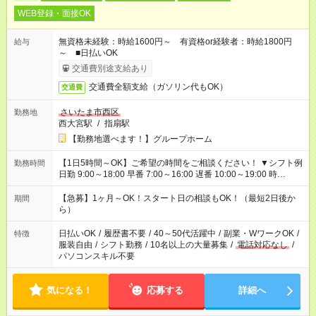
WEB登録・面接OK
無資格未経験：時給1600円～ 有資格or経験者：時給1800円
給与
～ ■日払いOK
交通費別途支給あり
交通費全額支給（ガソリン代もOK）
交通費
さいたま市西区
勤務地
西大宮駅
/
指扇駅
【勤務地選べます！】グループホーム
【1日5時間～OK】ご希望の時間をご相談ください！ ▼シフト例
勤務時間
日勤 9:00～18:00 早番 7:00～16:00 遅番 10:00～19:00 時
短 10:00～15:00 上記はあくまで一例です。 「夕方までには帰宅
しておきたい」 「朝はゆっくりのスタートがいい」 「お昼の時
【急募】1ヶ月～OK！スタート日の相談もOK！（最短2日後か
期間
間を有効に使いたい」 など、ご希望があれば教えてください
ら）
ね。
日払いOK
/
履歴書不要
/
40～50代活躍中
/
副業・WワークOK
/
特徴
服装自由
/
シフト勤務
/
10名以上の大量募集
/
電話対応なし
/
パソコンスキル不要
気になる！
応募する
詳細へ