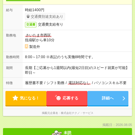
時給1400円
給与
交通費別途支給あり
交通費支給有り
交通費
さいたま市西区
勤務地
指扇駅から車10分
製造外
8:00～17:00 ※表記のうち実働8時間です。
勤務時間
長期【ご応募から1週間以内(最短2日目)のスピード就業が可能】
期間
即日～
履歴書不要
/
シフト勤務
/
電話対応なし
/
パソコンスキル不要
特徴
気になる！
応募する
詳細へ
掲載元企業名
株式会社テクノ・サービス
掲載日：2026.08.05
未読