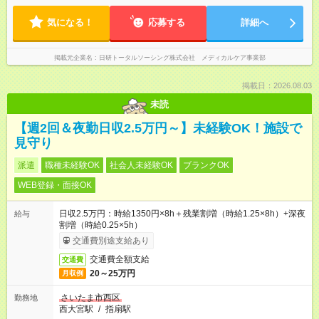
気になる！
応募する
詳細へ
掲載元企業名
日研トータルソーシング株式会社 メディカルケア事業部
掲載日：2026.08.03
未読
【週2回＆夜勤日収2.5万円～】未経験OK！施設で
見守り
派遣
職種未経験OK
社会人未経験OK
ブランクOK
WEB登録・面接OK
日収2.5万円：時給1350円×8h＋残業割増（時給1.25×8h）+深夜
給与
割増（時給0.25×5h）
交通費別途支給あり
交通費全額支給
交通費
20～25万円
月収例
さいたま市西区
勤務地
西大宮駅
/
指扇駅