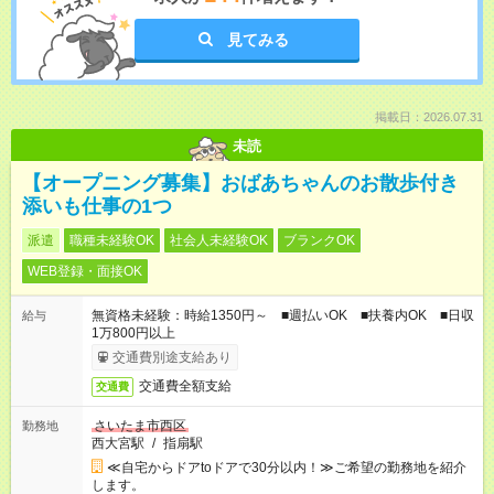
見てみる
掲載日：2026.07.31
未読
【オープニング募集】おばあちゃんのお散歩付き
添いも仕事の1つ
派遣
職種未経験OK
社会人未経験OK
ブランクOK
WEB登録・面接OK
無資格未経験：時給1350円～ ■週払いOK ■扶養内OK ■日収
給与
1万800円以上
交通費別途支給あり
交通費全額支給
交通費
さいたま市西区
勤務地
西大宮駅
/
指扇駅
≪自宅からドアtoドアで30分以内！≫ご希望の勤務地を紹介
します。