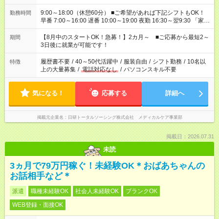
9:00～18:00（休憩60分） ■ご希望があれば下記シフトもOK！
勤務時間
早番 7:00～16:00 遅番 10:00～19:00 夜勤 16:30～翌9:30 「家族
と休みを合わせたい」 「余裕を持って夕飯の準備がしたい」
「できれば残業はしたくない」 など、ご希望を教えてください
【8月中のスタートOK！急募！】2カ月～ ■ご応募から最短2～
期間
ね。 ※Wワーク希望の方へ 今ご覧のお仕事で希望する勤務時間
3日後に就業が可能です！
と、もう1つのお仕事の勤務時間。 合計で週40時間を超える場
合は応募できません。
履歴書不要
/
40～50代活躍中
/
服装自由
/
シフト勤務
/
10名以
特徴
上の大量募集
/
電話対応なし
/
パソコンスキル不要
気になる！
応募する
詳細へ
掲載元企業名
日研トータルソーシング株式会社 メディカルケア事業部
掲載日：2026.07.31
未読
3ヵ月で79万円稼ぐ！未経験OK＊おばあちゃんの
お話相手など＊
派遣
職種未経験OK
社会人未経験OK
ブランクOK
WEB登録・面接OK