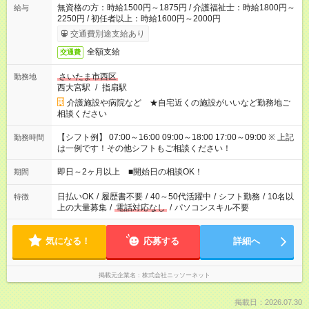
無資格の方：時給1500円～1875円 / 介護福祉士：時給1800円～
給与
2250円 / 初任者以上：時給1600円～2000円
交通費別途支給あり
全額支給
交通費
さいたま市西区
勤務地
西大宮駅
/
指扇駅
介護施設や病院など ★自宅近くの施設がいいなど勤務地ご
相談ください
【シフト例】 07:00～16:00 09:00～18:00 17:00～09:00 ※ 上記
勤務時間
は一例です！その他シフトもご相談ください！
即日～2ヶ月以上 ■開始日の相談OK！
期間
日払いOK
/
履歴書不要
/
40～50代活躍中
/
シフト勤務
/
10名以
特徴
上の大量募集
/
電話対応なし
/
パソコンスキル不要
気になる！
応募する
詳細へ
掲載元企業名
株式会社ニッソーネット
掲載日：2026.07.30