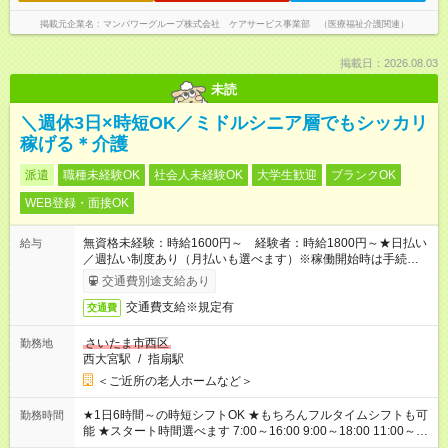
掲載元企業名
マンパワーグループ株式会社 ケアサービス事業部 （医療福祉介護関連）
掲載日：2026.08.03
未読
＼週休3日×時短OK／ミドルシニア層でもシッカリ
稼げる＊介護
派遣
職種未経験OK
社会人未経験OK
大学生歓迎
ブランクOK
WEB登録・面接OK
無資格未経験：時給1600円～ 経験者：時給1800円～★日払い
給与
／週払い制度あり（月払いも選べます）※稼働開始時は手続き完
了次第のお支払いとなります。
交通費別途支給あり
交通費支給※規定有
交通費
さいたま市西区
勤務地
西大宮駅
/
指扇駅
＜ご近所の老人ホームなど＞
★1日6時間～の時短シフトOK ★もちろんフルタイムシフトも可
勤務時間
能 ★スタート時間選べます 7:00～16:00 9:00～18:00 11:00～
20:00 など 残業なし！ ※Wワークの場合、他のお仕事と合わせ