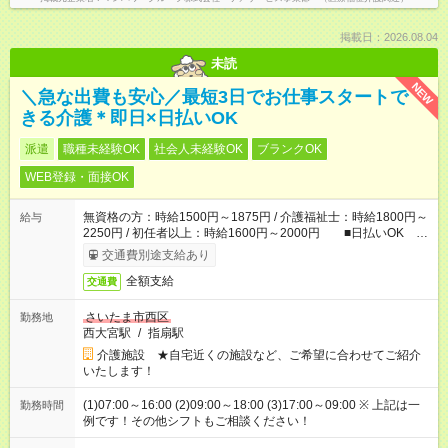
掲載日：2026.08.04
未読
NEW
＼急な出費も安心／最短3日でお仕事スタートで
きる介護＊即日×日払いOK
派遣
職種未経験OK
社会人未経験OK
ブランクOK
WEB登録・面接OK
無資格の方：時給1500円～1875円 / 介護福祉士：時給1800円～
給与
2250円 / 初任者以上：時給1600円～2000円 ■日払いOK ■
日収例：1万2000円（時給1500円×8h）
交通費別途支給あり
全額支給
交通費
さいたま市西区
勤務地
西大宮駅
/
指扇駅
介護施設 ★自宅近くの施設など、ご希望に合わせてご紹介
いたします！
(1)07:00～16:00 (2)09:00～18:00 (3)17:00～09:00 ※ 上記は一
勤務時間
例です！その他シフトもご相談ください！