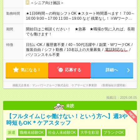
＜シニア向け施設＞
★1日6時間～の時短シフトOK ★スタート時間選べます！ 7:00～
勤務時間
16:00 9:00～17:00 11:00～19:00 など 残業なし！ ※Wワークの
場合、他のお仕事と合わせ週40時間超の就業はご案内できませ
ん ※法令に基づき、週20時間以上勤務は社会保険への加入対象
開始日はご相談ください！ ★急募 ★職場が気に入れば、長期
期間
となります ※労働者派遣法（日雇い派遣の原則禁止）により、
でも働けます！
短時間・短期間の就業はご案内が難しい場合があります
日払いOK
/
履歴書不要
/
40～50代活躍中
/
副業・WワークOK
/
特徴
服装自由
/
シフト勤務
/
10名以上の大量募集
/
電話対応なし
/
パソコンスキル不要
気になる！
応募する
詳細へ
掲載元企業名
マンパワーグループ株式会社 ケアサービス事業部 （医療福祉介護関連）
掲載日：2026.08.05
未読
NEW
【フルタイムじゃ働けない！という方へ】週3や
時短もOK＊ケアスタッフ
派遣
職種未経験OK
社会人未経験OK
大学生歓迎
ブランクOK