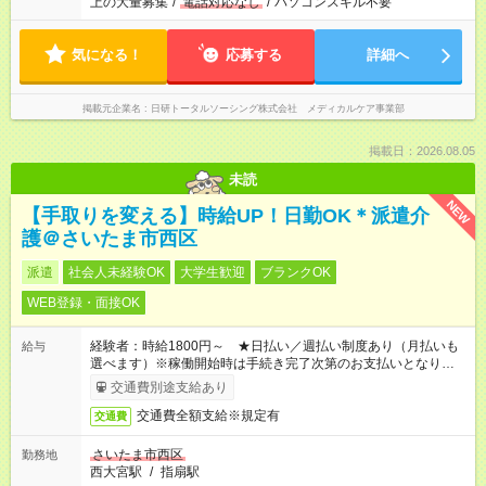
上の大量募集
/
電話対応なし
/
パソコンスキル不要
気になる！
応募する
詳細へ
掲載元企業名
日研トータルソーシング株式会社 メディカルケア事業部
掲載日：2026.08.05
未読
NEW
【手取りを変える】時給UP！日勤OK＊派遣介
護＠さいたま市西区
派遣
社会人未経験OK
大学生歓迎
ブランクOK
WEB登録・面接OK
経験者：時給1800円～ ★日払い／週払い制度あり（月払いも
給与
選べます）※稼働開始時は手続き完了次第のお支払いとなりま
す。
交通費別途支給あり
交通費全額支給※規定有
交通費
さいたま市西区
勤務地
西大宮駅
/
指扇駅