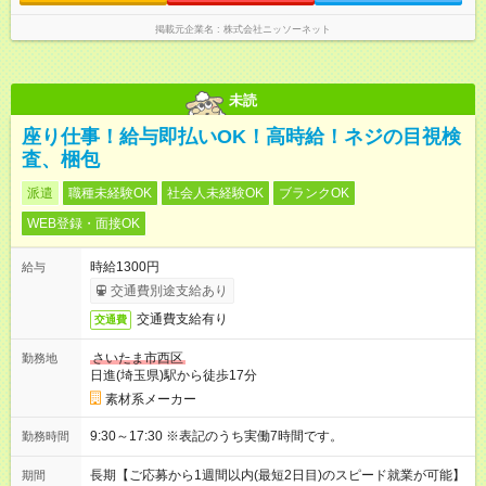
掲載元企業名
株式会社ニッソーネット
未読
座り仕事！給与即払いOK！高時給！ネジの目視検
査、梱包
派遣
職種未経験OK
社会人未経験OK
ブランクOK
WEB登録・面接OK
時給1300円
給与
交通費別途支給あり
交通費支給有り
交通費
さいたま市西区
勤務地
日進(埼玉県)駅から徒歩17分
素材系メーカー
9:30～17:30 ※表記のうち実働7時間です。
勤務時間
長期【ご応募から1週間以内(最短2日目)のスピード就業が可能】
期間