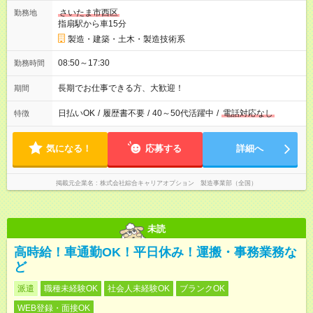
さいたま市西区
勤務地
指扇駅から車15分
製造・建築・土木・製造技術系
08:50～17:30
勤務時間
長期でお仕事できる方、大歓迎！
期間
日払いOK
/
履歴書不要
/
40～50代活躍中
/
電話対応なし
特徴
気になる！
応募する
詳細へ
掲載元企業名
株式会社綜合キャリアオプション 製造事業部（全国）
未読
高時給！車通勤OK！平日休み！運搬・事務業務な
ど
派遣
職種未経験OK
社会人未経験OK
ブランクOK
WEB登録・面接OK