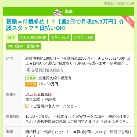
掲載日：2026.08.06
未読
NEW
夜勤＝待機多め！？【週2日で月収25.9万円】介
護スタッフ＊日払いOK!
派遣
社会人未経験OK
大学生歓迎
ブランクOK
WEB登録・面接OK
経験者時給1800円～（夜勤時給2250円～）★日収3万2400円以
給与
上★日払い／週払い制度あり（月払いも選べます）※稼働開始時
は手続き完了次第のお支払いとなります。
交通費別途支給あり
交通費支給※規定有
交通費
25～30万円
月収例
さいたま市西区
勤務地
西大宮駅
/
指扇駅
＜ご近所の老人ホームなど＞
16:00～翌9:00 ※残業なし！ ※Wワークの場合、他のお仕事と
勤務時間
合わせ週40時間超の就業はご案内できません ※法令に基づき、
週20時間以上勤務は社会保険への加入対象となります ※労働者
派遣法（日雇い派遣の原則禁止）により、短時間・短期間の就
開始日はご相談ください！ ★職場が気に入れば、長期でも働け
期間
業はご案内が難しい場合があります
ます！