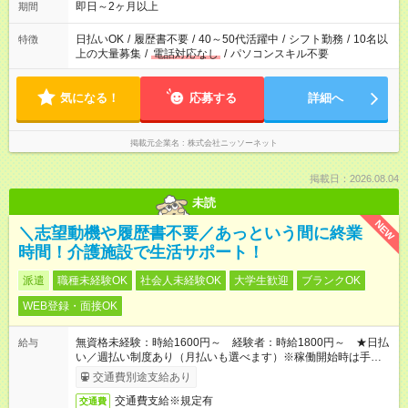
即日～2ヶ月以上
期間
日払いOK
/
履歴書不要
/
40～50代活躍中
/
シフト勤務
/
10名以
特徴
上の大量募集
/
電話対応なし
/
パソコンスキル不要
気になる！
応募する
詳細へ
掲載元企業名
株式会社ニッソーネット
掲載日：2026.08.04
未読
NEW
＼志望動機や履歴書不要／あっという間に終業
時間！介護施設で生活サポート！
派遣
職種未経験OK
社会人未経験OK
大学生歓迎
ブランクOK
WEB登録・面接OK
無資格未経験：時給1600円～ 経験者：時給1800円～ ★日払
給与
い／週払い制度あり（月払いも選べます）※稼働開始時は手続き
完了次第のお支払いとなります。
交通費別途支給あり
交通費支給※規定有
交通費