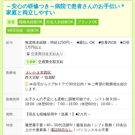
～安心の研修つき～病院で患者さんのお手伝い＊
家庭と両立しやすい
派遣
職種未経験OK
社会人未経験OK
ブランクOK
WEB登録・面接OK
無資格未経験：時給1250円～ ■週払いOK ■扶養内OK ■日収
給与
1万円以上
交通費別途支給あり
交通費全額支給
交通費
さいたま市西区
勤務地
西大宮駅
/
指扇駅
≪自宅からドアtoドアで30分以内！≫ご希望の勤務地を紹介
します。
お子さんの予定にも柔軟に調整可能です。 シフト例 9:00～
勤務時間
18:00（休憩60分） 7:00～16:00（休憩60分） 10:00～
19:00（休憩60分） ※Wワーク希望の方へ 今ご覧のお仕事で希
望する勤務時間と、もう1つのお仕事の勤務時間の合計が 週40
【現在も積極採用中！急募！】■2カ月～
期間
時間を超えなければOKです。
履歴書不要
/
40～50代活躍中
/
服装自由
/
シフト勤務
/
10名以
特徴
上の大量募集
/
電話対応なし
/
パソコンスキル不要