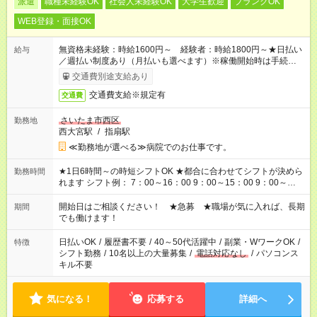
派遣
職種未経験OK
社会人未経験OK
大学生歓迎
ブランクOK
WEB登録・面接OK
無資格未経験：時給1600円～ 経験者：時給1800円～★日払い
給与
／週払い制度あり（月払いも選べます）※稼働開始時は手続き完
了次第のお支払いとなります。
交通費別途支給あり
交通費支給※規定有
交通費
さいたま市西区
勤務地
西大宮駅
/
指扇駅
≪勤務地が選べる≫病院でのお仕事です。
★1日6時間～の時短シフトOK ★都合に合わせてシフトが決めら
勤務時間
れます シフト例： 7：00～16：00 9：00～15：00 9：00～
18：00 11：00～20：00 など ※Wワークの場合、他のお仕事と
合わせ週40時間超の就業はご案内できません ※法令に基づき、
開始日はご相談ください！ ★急募 ★職場が気に入れば、長期
期間
週20時間以上勤務は社会保険への加入対象となります ※労働者
でも働けます！
派遣法（日雇い派遣の原則禁止）により、短時間・短期間の就
業はご案内が難しい場合があります
日払いOK
/
履歴書不要
/
40～50代活躍中
/
副業・WワークOK
/
特徴
シフト勤務
/
10名以上の大量募集
/
電話対応なし
/
パソコンス
キル不要
気になる！
応募する
詳細へ