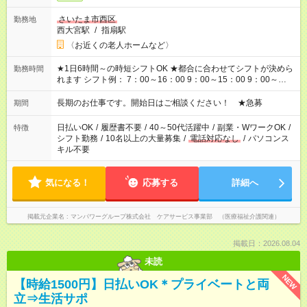
さいたま市西区
勤務地
西大宮駅
/
指扇駅
〈お近くの老人ホームなど〉
★1日6時間～の時短シフトOK ★都合に合わせてシフトが決めら
勤務時間
れます シフト例： 7：00～16：00 9：00～15：00 9：00～
18：00 11：00～20：00 など ※Wワークの場合、他のお仕事と
合わせ週40時間超の就業はご案内できません ※法令に基づき、
長期のお仕事です。開始日はご相談ください！ ★急募
期間
週20時間以上勤務は社会保険への加入対象となります ※労働者
派遣法（日雇い派遣の原則禁止）により、短時間・短期間の就
日払いOK
/
履歴書不要
/
40～50代活躍中
/
副業・WワークOK
/
特徴
業はご案内が難しい場合があります
シフト勤務
/
10名以上の大量募集
/
電話対応なし
/
パソコンス
キル不要
気になる！
応募する
詳細へ
掲載元企業名
マンパワーグループ株式会社 ケアサービス事業部 （医療福祉介護関連）
掲載日：2026.08.04
未読
NEW
【時給1500円】日払いOK＊プライベートと両
立⇒生活サポ