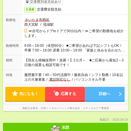
交通費別途支給あり
交通費全額支給
交通費
さいたま市西区
勤務地
西大宮駅
/
指扇駅
≪自宅からドアtoドアで30分以内！≫ご希望の勤務地を紹介
します。
9:00～18:00（休憩60分） ■ご希望があれば下記シフトもOK！
勤務時間
早番 7:00～16:00 遅番 10:00～19:00 「家族と休みを合わせた
い」 「余裕を持って夕飯の準備がしたい」 「できれば残業はし
たくない」 など、ご希望を教えてくださいね。 ※Wワーク希望
【現在も積極採用中！急募！】2カ月～ ■ご応募から最短2～3
期間
の方へ 今ご覧のお仕事で希望する勤務時間と、もう1つのお仕事
日後の就業も相談可能です！
の勤務時間。 合計で週40時間を超える場合は応募できません。
履歴書不要
/
40～50代活躍中
/
服装自由
/
シフト勤務
/
10名以
特徴
上の大量募集
/
電話対応なし
/
パソコンスキル不要
気になる！
応募する
詳細へ
掲載元企業名
日研トータルソーシング株式会社 メディカルケア事業部
掲載日：2026.08.03
未読