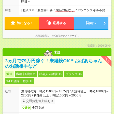
即日～
日払いOK
/
履歴書不要
/
電話対応なし
/
パソコンスキル不要
特徴
気になる！
応募する
詳細へ
掲載元企業名
株式会社テクノ・サービス
掲載日：2026.08.04
未読
NEW
3ヵ月で79万円稼ぐ！未経験OK＊おばあちゃん
のお話相手など
派遣
職種未経験OK
社会人未経験OK
ブランクOK
WEB登録・面接OK
無資格の方：時給1500円～1875円 / 介護福祉士：時給1800円～
給与
2250円 / 初任者以上：時給1600円～2000円
交通費別途支給あり
全額支給
交通費