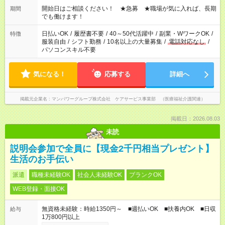
週40時間超の就業はご案内できません ※法令に基づき、週20時
開始日はご相談ください！ ★急募 ★職場が気に入れば、長期
期間
間以上勤務は社会保険への加入対象となります ※労働者派遣法
でも働けます！
（日雇い派遣の原則禁止）により、短時間・短期間の就業はご
案内が難しい場合があります
日払いOK
/
履歴書不要
/
40～50代活躍中
/
副業・WワークOK
/
特徴
服装自由
/
シフト勤務
/
10名以上の大量募集
/
電話対応なし
/
パソコンスキル不要
気になる！
応募する
詳細へ
掲載元企業名
マンパワーグループ株式会社 ケアサービス事業部 （医療福祉介護関連）
掲載日：2026.08.03
未読
説明会参加で全員に【現金2千円相当プレゼント】
生活のお手伝い
派遣
職種未経験OK
社会人未経験OK
ブランクOK
WEB登録・面接OK
無資格未経験：時給1350円～ ■週払いOK ■扶養内OK ■日収
給与
1万800円以上