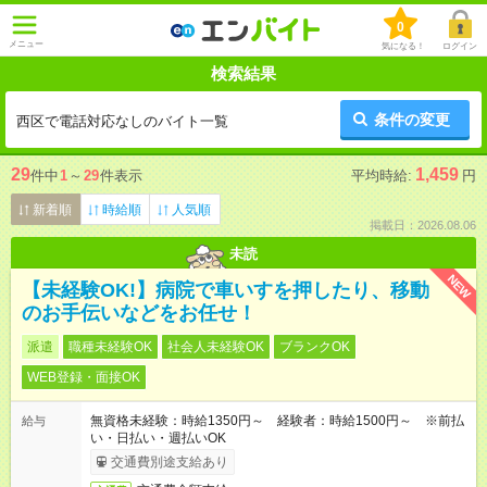
0
メニュー
気になる！
ログイン
検索結果
条件の変更
西区で電話対応なしのバイト一覧
29
1,459
件中
1
～
29
件表示
平均時給:
円
新着順
時給順
人気順
掲載日：2026.08.06
未読
NEW
【未経験OK!】病院で車いすを押したり、移動
のお手伝いなどをお任せ！
派遣
職種未経験OK
社会人未経験OK
ブランクOK
WEB登録・面接OK
無資格未経験：時給1350円～ 経験者：時給1500円～ ※前払
給与
い・日払い・週払いOK
交通費別途支給あり