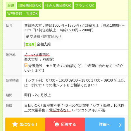
派遣
職種未経験OK
社会人未経験OK
ブランクOK
WEB登録・面接OK
無資格の方：時給1500円～1875円 / 介護福祉士：時給1800円～
給与
2250円 / 初任者以上：時給1600円～2000円
交通費別途支給あり
全額支給
交通費
さいたま市西区
勤務地
西大宮駅
/
指扇駅
介護施設 ★自宅近くの施設など、ご希望に合わせてご紹介
いたします！
【シフト例】 07:00～16:00 09:00～18:00 17:00～09:00 ※ 上記
勤務時間
は一例です！その他シフトもご相談ください！
即日～2ヶ月以上
期間
日払いOK
/
履歴書不要
/
40～50代活躍中
/
シフト勤務
/
10名以
特徴
上の大量募集
/
電話対応なし
/
パソコンスキル不要
気になる！
応募する
詳細へ