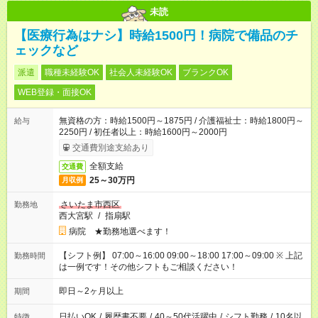
未読
【医療行為はナシ】時給1500円！病院で備品のチ
ェックなど
派遣
職種未経験OK
社会人未経験OK
ブランクOK
WEB登録・面接OK
無資格の方：時給1500円～1875円 / 介護福祉士：時給1800円～
給与
2250円 / 初任者以上：時給1600円～2000円
交通費別途支給あり
全額支給
交通費
25～30万円
月収例
さいたま市西区
勤務地
西大宮駅
/
指扇駅
病院 ★勤務地選べます！
【シフト例】 07:00～16:00 09:00～18:00 17:00～09:00 ※ 上記
勤務時間
は一例です！その他シフトもご相談ください！
即日～2ヶ月以上
期間
日払いOK
/
履歴書不要
/
40～50代活躍中
/
シフト勤務
/
10名以
特徴