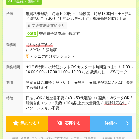
WEB登録・面接OK
無資格未経験：時給1600円～ 経験者：時給1800円～★日払い
給与
／週払い制度あり（月払いも選べます）※稼働開始時は手続き完
了次第のお支払いとなります。
交通費別途支給あり
交通費全額支給※規定有
交通費
さいたま市西区
勤務地
西大宮駅
/
指扇駅
＜シニア向けマンション＞
★1日6時間～の時短シフトOK ★スタート時間選べます！ 7:00～
勤務時間
16:00 9:00～17:00 11:00～19:00 など 残業なし！ ※Wワークの
場合、他のお仕事と合わせ週40時間超の就業はご案内できませ
ん ※法令に基づき、週20時間以上勤務は社会保険への加入対象
開始日はご相談ください！ ★急募 ★職場が気に入れば、長期
期間
となります ※労働者派遣法（日雇い派遣の原則禁止）により、
でも働けます！
短時間・短期間の就業はご案内が難しい場合があります
日払いOK
/
履歴書不要
/
40～50代活躍中
/
副業・WワークOK
/
特徴
服装自由
/
シフト勤務
/
10名以上の大量募集
/
電話対応なし
/
パソコンスキル不要
気になる！
応募する
詳細へ
掲載元企業名
マンパワーグループ株式会社 ケアサービス事業部 （医療福祉介護関連）