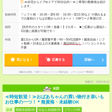
≪自宅からドアtoドアで30分以内！≫ご希望の勤務地を紹介
します。
▽シフト例 ・16:30～翌9:30 ・16:30～翌10:30など ※慣れるま
勤務時間
での最初のうちは日勤からのスタート！ ※Wワーク希望の方へ
今ご覧のお仕事で希望する勤務時間と、もう1つのお仕事の勤務
時間。 合計で週40時間を超える場合は応募できません。
【8月中のスタートOK！急募！】2カ月～ ■ご応募から最短2～
期間
3日後に就業が可能です！
週1日からOK
/
履歴書不要
/
40～50代活躍中
/
服装自由
/
シフ
特徴
ト勤務
/
10名以上の大量募集
/
電話対応なし
/
パソコンスキル
不要
気になる！
応募する
詳細へ
掲載元企業名
日研トータルソーシング株式会社 メディカルケア事業部
掲載日：2026.08.02
未読
≪時短歓迎！≫おばあちゃんの買い物付き添いも
お仕事の一つ！＊無資格・未経験OK
派遣
職種未経験OK
社会人未経験OK
ブランクOK