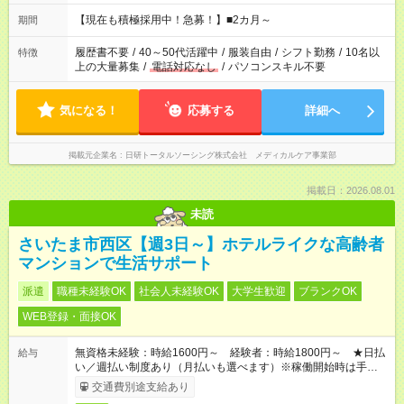
お仕事で希望する勤務時間と、もう1つのお仕事の勤務時間の合
計が 週40時間を超えなければOKです。
【現在も積極採用中！急募！】■2カ月～
期間
履歴書不要
/
40～50代活躍中
/
服装自由
/
シフト勤務
/
10名以
特徴
上の大量募集
/
電話対応なし
/
パソコンスキル不要
気になる！
応募する
詳細へ
掲載元企業名
日研トータルソーシング株式会社 メディカルケア事業部
掲載日：2026.08.01
未読
さいたま市西区【週3日～】ホテルライクな高齢者
マンションで生活サポート
派遣
職種未経験OK
社会人未経験OK
大学生歓迎
ブランクOK
WEB登録・面接OK
無資格未経験：時給1600円～ 経験者：時給1800円～ ★日払
給与
い／週払い制度あり（月払いも選べます）※稼働開始時は手続き
完了次第のお支払いとなります。
交通費別途支給あり