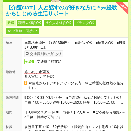
NEW
【介護staff】人と話すのが好きな方に＊未経験
からはじめる生活サポート
派遣
職種未経験OK
社会人未経験OK
ブランクOK
WEB登録・面接OK
無資格未経験：時給1350円～ ■週払いOK ■扶養内OK ■日収
給与
1万800円以上
交通費別途支給あり
交通費全額支給
交通費
さいたま市西区
勤務地
西大宮駅
/
指扇駅
≪自宅からドアtoドアで30分以内！≫ご希望の勤務地を紹介
します。
9:00～18:00（休憩60分） ■ご希望があれば下記シフトもOK！
勤務時間
早番 7:00～16:00 遅番 10:00～19:00 時短 10:00～15:00 「家
族と休みを合わせたい」 「余裕を持って夕飯の準備がしたい」
「できれば残業はしたくない」 など、ご希望を教えてください
【8月中のスタートOK！急募！】2カ月～ ■ご応募から最短2～
期間
ね。 ※Wワーク希望の方へ 今ご覧のお仕事で希望する勤務時間
3日後に就業が可能です！
と、もう1つのお仕事の勤務時間。 合計で週40時間を超える場
合は応募できません。
履歴書不要
/
40～50代活躍中
/
服装自由
/
シフト勤務
/
10名以
特徴