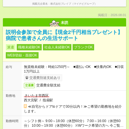
掲載元企業名
株式会社ブレイブ（マイナビグループ）
掲載日：2026.08.01
未読
説明会参加で全員に【現金2千円相当プレゼント】
病院で患者さんの生活サポート
派遣
職種未経験OK
社会人未経験OK
ブランクOK
WEB登録・面接OK
無資格未経験：時給1250円～ ■週払いOK ■扶養内OK ■日収
給与
1万円以上
交通費別途支給あり
交通費全額支給
交通費
さいたま市西区
勤務地
西大宮駅
/
指扇駅
≪自宅からドアtoドアで30分以内！≫ご希望の勤務地を紹介
します。
～シフト例～ 9:00～18:00（休憩60分） 7:00～16:00（休憩60
勤務時間
分） 10:00～19:00（休憩60分） ※Wワーク希望の方へ 今ご覧の