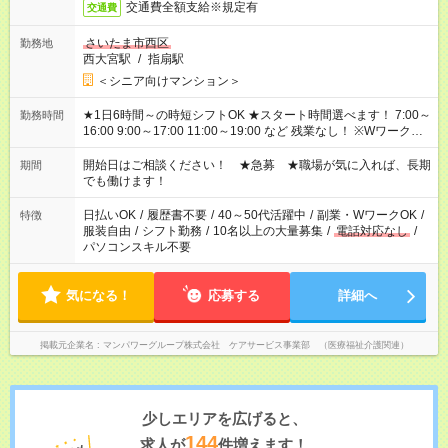
交通費全額支給※規定有
交通費
さいたま市西区
勤務地
西大宮駅
/
指扇駅
＜シニア向けマンション＞
★1日6時間～の時短シフトOK ★スタート時間選べます！ 7:00～
勤務時間
16:00 9:00～17:00 11:00～19:00 など 残業なし！ ※Wワークの
場合、他のお仕事と合わせ週40時間超の就業はご案内できませ
ん ※法令に基づき、週20時間以上勤務は社会保険への加入対象
開始日はご相談ください！ ★急募 ★職場が気に入れば、長期
期間
となります ※労働者派遣法（日雇い派遣の原則禁止）により、
でも働けます！
短時間・短期間の就業はご案内が難しい場合があります
日払いOK
/
履歴書不要
/
40～50代活躍中
/
副業・WワークOK
/
特徴
服装自由
/
シフト勤務
/
10名以上の大量募集
/
電話対応なし
/
パソコンスキル不要
気になる！
応募する
詳細へ
掲載元企業名
マンパワーグループ株式会社 ケアサービス事業部 （医療福祉介護関連）
少しエリアを広げると、
144
求人が
件増えます！