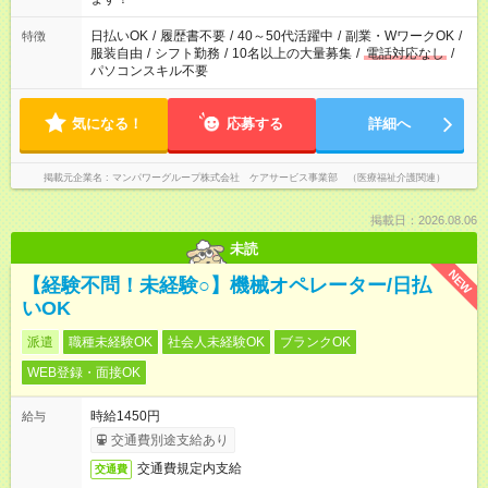
日払いOK
/
履歴書不要
/
40～50代活躍中
/
副業・WワークOK
/
特徴
服装自由
/
シフト勤務
/
10名以上の大量募集
/
電話対応なし
/
パソコンスキル不要
気になる！
応募する
詳細へ
掲載元企業名
マンパワーグループ株式会社 ケアサービス事業部 （医療福祉介護関連）
掲載日：2026.08.06
未読
NEW
【経験不問！未経験○】機械オペレーター/日払
いOK
派遣
職種未経験OK
社会人未経験OK
ブランクOK
WEB登録・面接OK
時給1450円
給与
交通費別途支給あり
交通費規定内支給
交通費