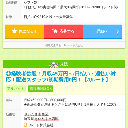
シフト制
勤務時間
1日あたりの実働時間：最大8時間/日 8:00～20:00（シフト制/実
働8時間） ※週5日勤務（場所次第では週4も有り） ※配達状況に
よって時間外での勤務可能性有り ※案件により多少の前後あり
日払いOK / 10名以上の大量募集
特徴
※配達が完了次第、帰社OKです
気になる！
応募する
詳細へ
掲載元企業名
Jルート株式会社
未読
◎経験者歓迎！月収45万円～/日払い・週払い対
応！配送スタッフ/初期費用0円！【Jルート】
アルバイト
職種未経験OK
月給450,000円～800,000円
給与
★配達個数が増えるとさらに給与UP！ 1番稼ぐ人で月120万ほ
ど！ ・主要都市エリア 月収55万円／週5日稼働 月収65万~112
万円／週6日稼働 ・地方郊外エリア 月収40万円／週5日稼働 月
さいたま市西区
勤務地
収40万円~50万円／週6日稼働 ＜モデルイメージ＞ ■月収50万
埼玉県
さいたま市西区
円 (27歳男性/江東区在住)※元建築関係 1日150個配達×25日勤務
Jルート株式会社
(日休み) ■月収80万円(43歳男性/墨田区在住)※元営業 1日200個