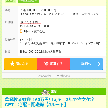
正社員
職種未経験OK
月給300,000円～500,000円
給与
★配達個数が増えるとさらに給与UP！ 1番稼ぐ人で月120万ほ
ど！ ・主要都市エリア 月収55万円／週5日稼働 月収65万~112
万円／週6日稼働 ・地方郊外エリア 月収40万円／週5日稼働 月
さいたま市西区
勤務地
収40万円~50万円／週6日稼働 ＜モデルイメージ＞ ■月収50万
埼玉県
さいたま市西区
円 (27歳男性/江東区在住)※元建築関係 1日150個配達×25日勤務
Jルート株式会社
(日休み) ■月収80万円(43歳男性/墨田区在住)※元営業 1日200個
配達×25日勤務(月休み) 【試用期間】試用期間なし
シフト制
勤務時間
1日あたりの実働時間：最大8時間/日 8:00～20:00（シフト制/実
働8時間） ※週5日勤務（場所次第では週4も有り） ※配達状況に
よって時間外での勤務可能性有り ※案件により多少の前後あり
日払いOK / 10名以上の大量募集
特徴
※配達が完了次第、帰社OKです
気になる！
応募する
詳細へ
掲載元企業名
Jルート株式会社
未読
◎経験者歓迎！60万円狙える！3年で注文住宅
GET！宅配・配送職【Jルート】