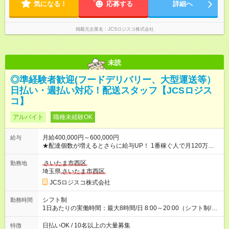
気になる！
応募する
詳細へ
掲載元企業名
JCSロジスコ株式会社
未読
◎準経験者歓迎(フードデリバリー、大型運送等）
日払い・週払い対応！配送スタッフ【JCSロジス
コ】
アルバイト
職種未経験OK
月給400,000円～600,000円
給与
★配達個数が増えるとさらに給与UP！ 1番稼ぐ人で月120万ほ
ど！ ・主要都市エリア 月収55万円／週5日稼働 月収65万~112
万円／週6日稼働 ・地方郊外エリア 月収40万円／週5日稼働 月
さいたま市西区
勤務地
収40万円~50万円／週6日稼働 ＜モデルイメージ＞ ■月収50万
埼玉県
さいたま市西区
円 (27歳男性/江東区在住)※元建築関係 1日150個配達×25日勤務
JCSロジスコ株式会社
(日休み) ■月収80万円(43歳男性/墨田区在住)※元営業 1日200個
配達×25日勤務(月休み) 【試用期間】試用期間なし
シフト制
勤務時間
1日あたりの実働時間：最大8時間/日 8:00～20:00（シフト制/実
働8時間） ※週5日勤務（場所次第では週4も有り） ※配達状況に
よって時間外での勤務可能性有り ※案件により多少の前後あり
日払いOK / 10名以上の大量募集
特徴