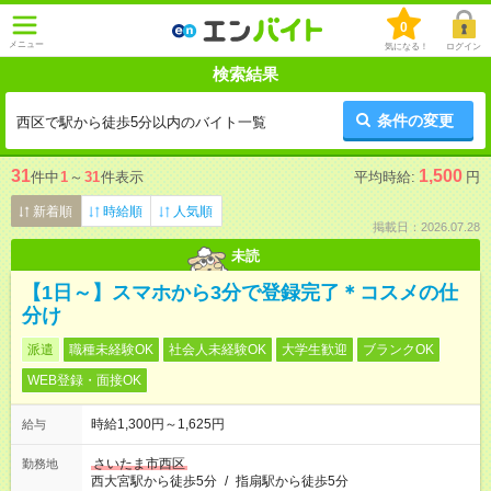
0
メニュー
気になる！
ログイン
検索結果
条件の変更
西区で駅から徒歩5分以内のバイト一覧
31
1,500
件中
1
～
31
件表示
平均時給:
円
新着順
時給順
人気順
掲載日：2026.07.28
未読
【1日～】スマホから3分で登録完了＊コスメの仕
分け
派遣
職種未経験OK
社会人未経験OK
大学生歓迎
ブランクOK
WEB登録・面接OK
時給1,300円～1,625円
給与
さいたま市西区
勤務地
西大宮駅から徒歩5分
/
指扇駅から徒歩5分