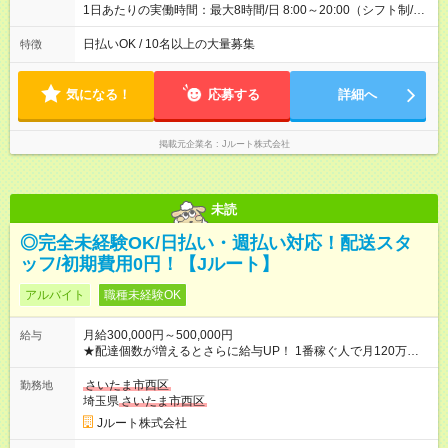
1日あたりの実働時間：最大8時間/日 8:00～20:00（シフト制/実
働8時間） ※週5日勤務（場所次第では週4も有り） ※配達状況に
よって時間外での勤務可能性有り ※案件により多少の前後あり
日払いOK / 10名以上の大量募集
特徴
※配達が完了次第、帰社OKです
気になる！
応募する
詳細へ
掲載元企業名
Jルート株式会社
未読
◎完全未経験OK/日払い・週払い対応！配送スタ
ッフ/初期費用0円！【Jルート】
アルバイト
職種未経験OK
月給300,000円～500,000円
給与
★配達個数が増えるとさらに給与UP！ 1番稼ぐ人で月120万ほ
ど！ ・主要都市エリア 月収55万円／週5日稼働 月収65万~112
万円／週6日稼働 ・地方郊外エリア 月収40万円／週5日稼働 月
さいたま市西区
勤務地
収40万円~50万円／週6日稼働 ＜モデルイメージ＞ ■月収50万
埼玉県
さいたま市西区
円 (27歳男性/江東区在住)※元建築関係 1日150個配達×25日勤務
Jルート株式会社
(日休み) ■月収80万円(43歳男性/墨田区在住)※元営業 1日200個
配達×25日勤務(月休み) 【試用期間】試用期間なし