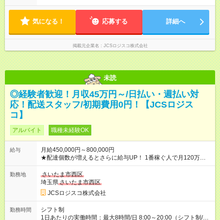
※配達が完了次第、帰社OKです
気になる！
応募する
詳細へ
掲載元企業名
JCSロジスコ株式会社
未読
◎経験者歓迎！月収45万円～/日払い・週払い対
応！配送スタッフ/初期費用0円！【JCSロジス
コ】
アルバイト
職種未経験OK
月給450,000円～800,000円
給与
★配達個数が増えるとさらに給与UP！ 1番稼ぐ人で月120万ほ
ど！ ・主要都市エリア 月収55万円／週5日稼働 月収65万~112
万円／週6日稼働 ・地方郊外エリア 月収40万円／週5日稼働 月
さいたま市西区
勤務地
収40万円~50万円／週6日稼働 ＜モデルイメージ＞ ■月収50万
埼玉県
さいたま市西区
円 (27歳男性/江東区在住)※元建築関係 1日150個配達×25日勤務
JCSロジスコ株式会社
(日休み) ■月収80万円(43歳男性/墨田区在住)※元営業 1日200個
配達×25日勤務(月休み) 【試用期間】試用期間なし
シフト制
勤務時間
1日あたりの実働時間：最大8時間/日 8:00～20:00（シフト制/実