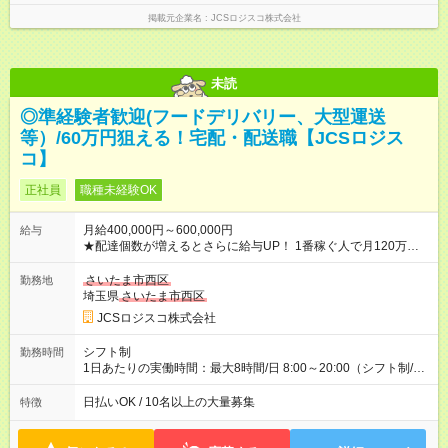
掲載元企業名
JCSロジスコ株式会社
未読
◎準経験者歓迎(フードデリバリー、大型運送
等）/60万円狙える！宅配・配送職【JCSロジス
コ】
正社員
職種未経験OK
月給400,000円～600,000円
給与
★配達個数が増えるとさらに給与UP！ 1番稼ぐ人で月120万ほ
ど！ ・主要都市エリア 月収55万円／週5日稼働 月収65万~112
万円／週6日稼働 ・地方郊外エリア 月収40万円／週5日稼働 月
さいたま市西区
勤務地
収40万円~50万円／週6日稼働 ＜モデルイメージ＞ ■月収50万
埼玉県
さいたま市西区
円 (27歳男性/江東区在住)※元建築関係 1日150個配達×25日勤務
JCSロジスコ株式会社
(日休み) ■月収80万円(43歳男性/墨田区在住)※元営業 1日200個
配達×25日勤務(月休み) 【試用期間】試用期間なし
シフト制
勤務時間
1日あたりの実働時間：最大8時間/日 8:00～20:00（シフト制/実
働8時間） ※週5日勤務（場所次第では週4も有り） ※配達状況に
よって時間外での勤務可能性有り ※案件により多少の前後あり
日払いOK / 10名以上の大量募集
特徴
※配達が完了次第、帰社OKです