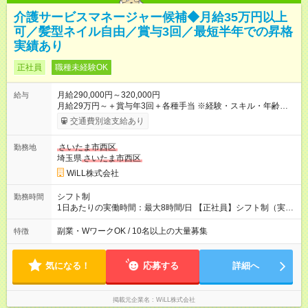
介護サービスマネージャー候補◆月給35万円以上
可／髪型ネイル自由／賞与3回／最短半年での昇格
実績あり
正社員
職種未経験OK
月給290,000円～320,000円
給与
月給29万円～＋賞与年3回＋各種手当 ※経験・スキル・年齢を考
慮し加給優遇 ■日勤のみを希望する方 月給27万円～＋賞与年3回
交通費別途支給あり
＋各種手当 ■夜勤のみを希望する方 月給30万円～＋賞与年3回＋
各種手当 【試用期間】試用期間あり 試用期間の長さ：3ヶ月 雇
さいたま市西区
勤務地
用形態、給与は本採用時と同じです。
埼玉県
さいたま市西区
WiLL株式会社
シフト制
勤務時間
1日あたりの実働時間：最大8時間/日 【正社員】シフト制（実働
8時間） 【アルバイト】週1日・8hから勤務可能 ◎勤務例 日勤／
9時～18時（休憩60分） 夜勤／22時～翌7時（休憩60分） ◎働
副業・WワークOK / 10名以上の大量募集
特徴
き方は希望が出せます！ ずっと日勤or夜勤もOK！ たまに夜勤あ
りなど、ご希望の働き方をお気軽にご相談ください。
気になる！
応募する
詳細へ
掲載元企業名
WiLL株式会社