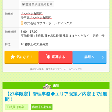
交通費別途支給あり
さいたま市西区
勤務地
埼玉県
さいたま市西区
株式会社コプロ・ホールディングス
8:00～17:00
勤務時間
実働時間：8時間/日 休憩1時間 残業はほとんどなく、定時で帰れ
る日が多い働き方です。 毎日の業務は進捗管理や事務が中心な
ので、 「今日やるべき仕事」が終われば、自然と区切りをつけ
10名以上の大量募集
特徴
やすいのが特長。 突発的な対応も少なく、無理をさせない働き
方を大切にしています。
気になる！
応募する
詳細へ
掲載元企業名
株式会社コプロ・ホールディングス
未読
【27卒限定】管理事務◆エリア限定／内定まで2週
間！
正社員（新卒）
職種未経験OK