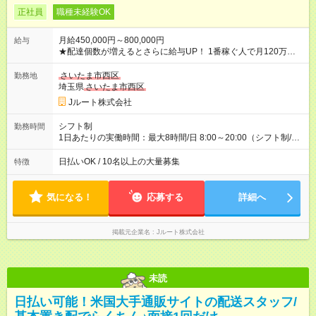
正社員
職種未経験OK
月給450,000円～800,000円
給与
★配達個数が増えるとさらに給与UP！ 1番稼ぐ人で月120万ほ
ど！ ・主要都市エリア 月収55万円／週5日稼働 月収65万~112
万円／週6日稼働 ・地方郊外エリア 月収40万円／週5日稼働 月
さいたま市西区
勤務地
収40万円~50万円／週6日稼働 ＜モデルイメージ＞ ■月収50万
埼玉県
さいたま市西区
円 (27歳男性/江東区在住)※元建築関係 1日150個配達×25日勤務
Jルート株式会社
(日休み) ■月収80万円(43歳男性/墨田区在住)※元営業 1日200個
配達×25日勤務(月休み) 【試用期間】試用期間なし
シフト制
勤務時間
1日あたりの実働時間：最大8時間/日 8:00～20:00（シフト制/実
働8時間） ※週5日勤務（場所次第では週4も有り） ※配達状況に
よって時間外での勤務可能性有り ※案件により多少の前後あり
日払いOK / 10名以上の大量募集
特徴
※配達が完了次第、帰社OKです
気になる！
応募する
詳細へ
掲載元企業名
Jルート株式会社
未読
日払い可能！米国大手通販サイトの配送スタッフ/