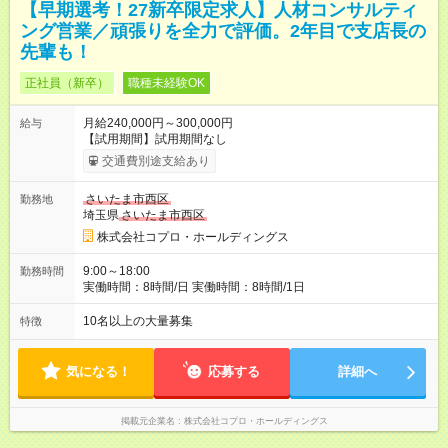
【早期選考！27新卒限定求人】人材コンサルティ
ング営業／頑張りを全力で評価。2年目で支店長の
先輩も！
正社員（新卒）
職種未経験OK
月給240,000円～300,000円
給与
【試用期間】試用期間なし
交通費別途支給あり
さいたま市西区
勤務地
埼玉県
さいたま市西区
株式会社コプロ・ホールディングス
9:00～18:00
勤務時間
実働時間：8時間/日 実働時間：8時間/1日
10名以上の大量募集
特徴
気になる！
応募する
詳細へ
掲載元企業名
株式会社コプロ・ホールディングス