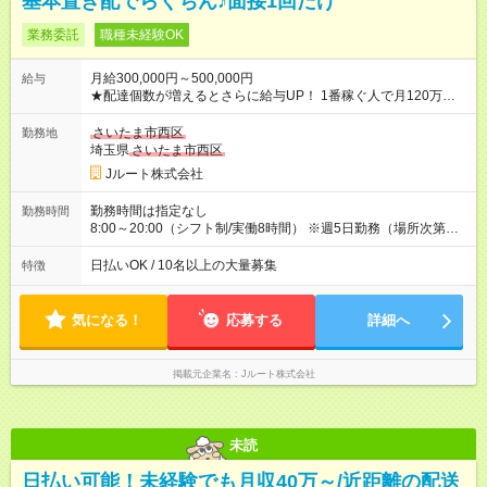
基本置き配でらくちん♪面接1回だけ
業務委託
職種未経験OK
月給300,000円～500,000円
給与
★配達個数が増えるとさらに給与UP！ 1番稼ぐ人で月120万ほ
ど！ ・主要都市エリア 月収55万円／週5日稼働 月収65万~112
万円／週6日稼働 ・地方郊外エリア 月収40万円／週5日稼働 月
さいたま市西区
勤務地
収40万円~50万円／週6日稼働 ＜モデルイメージ＞ ■月収50万
埼玉県
さいたま市西区
円 (27歳男性/江東区在住)※元建築関係 1日150個配達×25日勤務
Jルート株式会社
(日休み) ■月収80万円(43歳男性/墨田区在住)※元営業 1日200個
配達×25日勤務(月休み) 【試用期間】試用期間なし
勤務時間は指定なし
勤務時間
8:00～20:00（シフト制/実働8時間） ※週5日勤務（場所次第で
は週4も有り） ※配達状況によって時間外での勤務可能性有り ※
案件により多少の前後あり ※配達が完了次第、帰社OKです
日払いOK / 10名以上の大量募集
特徴
気になる！
応募する
詳細へ
掲載元企業名
Jルート株式会社
未読
日払い可能！未経験でも月収40万～/近距離の配送