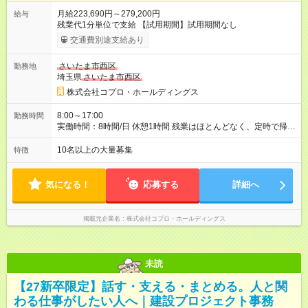
月給223,690円～279,200円
給与
残業代1分単位で支給 【試用期間】試用期間なし
交通費別途支給あり
さいたま市西区
勤務地
埼玉県
さいたま市西区
株式会社コプロ・ホールディングス
8:00～17:00
勤務時間
実働時間：8時間/日 休憩1時間 残業はほとんどなく、定時で帰れ
る日が多い働き方です。 毎日の業務は進捗管理や事務が中心な
ので、 「今日やるべき仕事」が終われば、自然と区切りをつけ
10名以上の大量募集
特徴
やすいのが特長。 突発的な対応も少なく、無理をさせない働き
方を大切にしています。
気になる！
応募する
詳細へ
掲載元企業名
株式会社コプロ・ホールディングス
未読
【27新卒限定】話す・支える・まとめる。人と関
わる仕事がしたい人へ｜建設プロジェクト事務