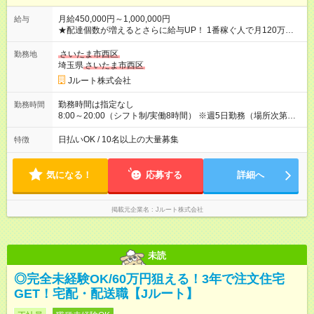
月給450,000円～1,000,000円
給与
★配達個数が増えるとさらに給与UP！ 1番稼ぐ人で月120万ほ
ど！ ・主要都市エリア 月収55万円／週5日稼働 月収65万~112
万円／週6日稼働 ・地方郊外エリア 月収40万円／週5日稼働 月
さいたま市西区
勤務地
収40万円~50万円／週6日稼働 ＜モデルイメージ＞ ■月収50万
埼玉県
さいたま市西区
円 (27歳男性/江東区在住)※元建築関係 1日150個配達×25日勤務
Jルート株式会社
(日休み) ■月収80万円(43歳男性/墨田区在住)※元営業 1日200個
配達×25日勤務(月休み) 【試用期間】試用期間なし
勤務時間は指定なし
勤務時間
8:00～20:00（シフト制/実働8時間） ※週5日勤務（場所次第で
は週4も有り） ※配達状況によって時間外での勤務可能性有り ※
案件により多少の前後あり ※配達が完了次第、帰社OKです
日払いOK / 10名以上の大量募集
特徴
気になる！
応募する
詳細へ
掲載元企業名
Jルート株式会社
未読
◎完全未経験OK/60万円狙える！3年で注文住宅
GET！宅配・配送職【Jルート】