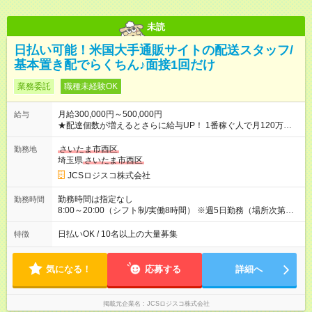
未読
日払い可能！米国大手通販サイトの配送スタッフ/
基本置き配でらくちん♪面接1回だけ
業務委託
職種未経験OK
月給300,000円～500,000円
給与
★配達個数が増えるとさらに給与UP！ 1番稼ぐ人で月120万ほ
ど！ ・主要都市エリア 月収55万円／週5日稼働 月収65万~112
万円／週6日稼働 ・地方郊外エリア 月収40万円／週5日稼働 月
さいたま市西区
勤務地
収40万円~50万円／週6日稼働 ＜モデルイメージ＞ ■月収50万
埼玉県
さいたま市西区
円 (27歳男性/江東区在住)※元建築関係 1日150個配達×25日勤務
JCSロジスコ株式会社
(日休み) ■月収80万円(43歳男性/墨田区在住)※元営業 1日200個
配達×25日勤務(月休み) 【試用期間】試用期間なし
勤務時間は指定なし
勤務時間
8:00～20:00（シフト制/実働8時間） ※週5日勤務（場所次第で
は週4も有り） ※配達状況によって時間外での勤務可能性有り ※
案件により多少の前後あり ※配達が完了次第、帰社OKです
日払いOK / 10名以上の大量募集
特徴
気になる！
応募する
詳細へ
掲載元企業名
JCSロジスコ株式会社