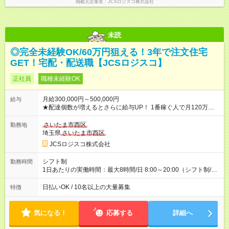
掲載元企業名
JCSロジスコ株式会社
未読
◎完全未経験OK/60万円狙える！3年で注文住宅
GET！宅配・配送職【JCSロジスコ】
正社員
職種未経験OK
月給300,000円～500,000円
給与
★配達個数が増えるとさらに給与UP！ 1番稼ぐ人で月120万ほ
ど！ ・主要都市エリア 月収55万円／週5日稼働 月収65万~112
万円／週6日稼働 ・地方郊外エリア 月収40万円／週5日稼働 月
さいたま市西区
勤務地
収40万円~50万円／週6日稼働 ＜モデルイメージ＞ ■月収50万
埼玉県
さいたま市西区
円 (27歳男性/江東区在住)※元建築関係 1日150個配達×25日勤務
JCSロジスコ株式会社
(日休み) ■月収80万円(43歳男性/墨田区在住)※元営業 1日200個
配達×25日勤務(月休み) 【試用期間】試用期間なし
シフト制
勤務時間
1日あたりの実働時間：最大8時間/日 8:00～20:00（シフト制/実
働8時間） ※週5日勤務（場所次第では週4も有り） ※配達状況に
よって時間外での勤務可能性有り ※案件により多少の前後あり
日払いOK / 10名以上の大量募集
特徴
※配達が完了次第、帰社OKです
気になる！
応募する
詳細へ