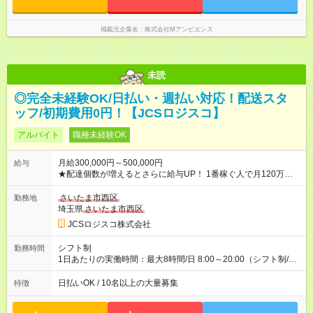
掲載元企業名
株式会社Mアンビエンス
未読
◎完全未経験OK/日払い・週払い対応！配送スタ
ッフ/初期費用0円！【JCSロジスコ】
アルバイト
職種未経験OK
月給300,000円～500,000円
給与
★配達個数が増えるとさらに給与UP！ 1番稼ぐ人で月120万ほ
ど！ ・主要都市エリア 月収55万円／週5日稼働 月収65万~112
万円／週6日稼働 ・地方郊外エリア 月収40万円／週5日稼働 月
さいたま市西区
勤務地
収40万円~50万円／週6日稼働 ＜モデルイメージ＞ ■月収50万
埼玉県
さいたま市西区
円 (27歳男性/江東区在住)※元建築関係 1日150個配達×25日勤務
JCSロジスコ株式会社
(日休み) ■月収80万円(43歳男性/墨田区在住)※元営業 1日200個
配達×25日勤務(月休み) 【試用期間】試用期間なし
シフト制
勤務時間
1日あたりの実働時間：最大8時間/日 8:00～20:00（シフト制/実
働8時間） ※週5日勤務（場所次第では週4も有り） ※配達状況に
よって時間外での勤務可能性有り ※案件により多少の前後あり
日払いOK / 10名以上の大量募集
特徴
※配達が完了次第、帰社OKです