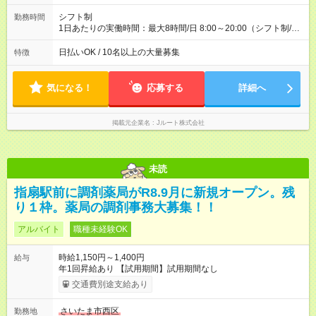
配達×25日勤務(月休み) 【試用期間】試用期間なし
シフト制
勤務時間
1日あたりの実働時間：最大8時間/日 8:00～20:00（シフト制/実
働8時間） ※週5日勤務（場所次第では週4も有り） ※配達状況に
よって時間外での勤務可能性有り ※案件により多少の前後あり
日払いOK / 10名以上の大量募集
特徴
※配達が完了次第、帰社OKです
気になる！
応募する
詳細へ
掲載元企業名
Jルート株式会社
未読
指扇駅前に調剤薬局がR8.9月に新規オープン。残
り１枠。薬局の調剤事務大募集！！
アルバイト
職種未経験OK
時給1,150円～1,400円
給与
年1回昇給あり 【試用期間】試用期間なし
交通費別途支給あり
さいたま市西区
勤務地