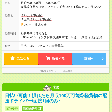
月給500,000円～1,000,000円
給与
★配達個数が増えるとさらに給与UP！ 1番稼ぐ人で月120万ほ
ど！ ・主要都市エリア 月収55万円／週5日稼働 月収65万~112
万円／週6日稼働 ・地方郊外エリア 月収40万円／週5日稼働 月
さいたま市西区
勤務地
収40万円~50万円／週6日稼働 ＜モデルイメージ＞ ■月収50万
埼玉県
さいたま市西区
円 (27歳男性/江東区在住)※元建築関係 1日150個配達×25日勤務
Jルート株式会社
(日休み) ■月収80万円(43歳男性/墨田区在住)※元営業 1日200個
配達×25日勤務(月休み) 【試用期間】試用期間なし
勤務時間は指定なし
勤務時間
8:00～20:00（シフト制/実働8時間） ※週5日勤務（場所次第で
は週4も有り） ※配達状況によって時間外での勤務可能性有り ※
案件により多少の前後あり ※配達が完了次第、帰社OKです
日払いOK / 10名以上の大量募集
特徴
気になる！
応募する
詳細へ
掲載元企業名
Jルート株式会社
未読
日払い可能！慣れたら月収100万可能◎軽貨物の配
送ドライバー/面接1回のみ♪
業務委託
職種未経験OK