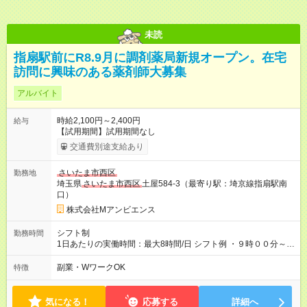
未読
指扇駅前にR8.9月に調剤薬局新規オープン。在宅
訪問に興味のある薬剤師大募集
アルバイト
時給2,100円～2,400円
給与
【試用期間】試用期間なし
交通費別途支給あり
さいたま市西区
勤務地
埼玉県
さいたま市西区
土屋584-3（最寄り駅：埼京線指扇駅南
口）
株式会社Mアンビエンス
シフト制
勤務時間
1日あたりの実働時間：最大8時間/日 シフト例 ・９時００分～１
８時００分 日曜日休
副業・WワークOK
特徴
気になる！
応募する
詳細へ