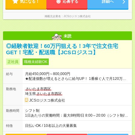
気になる！
応募する
詳細へ
掲載元企業名
JCSロジスコ株式会社
未読
◎経験者歓迎！60万円狙える！3年で注文住宅
GET！宅配・配送職【JCSロジスコ】
正社員
職種未経験OK
月給450,000円～800,000円
給与
★配達個数が増えるとさらに給与UP！ 1番稼ぐ人で月120万ほ
ど！ ・主要都市エリア 月収55万円／週5日稼働 月収65万~112
万円／週6日稼働 ・地方郊外エリア 月収40万円／週5日稼働 月
さいたま市西区
勤務地
収40万円~50万円／週6日稼働 ＜モデルイメージ＞ ■月収50万
埼玉県
さいたま市西区
円 (27歳男性/江東区在住)※元建築関係 1日150個配達×25日勤務
JCSロジスコ株式会社
(日休み) ■月収80万円(43歳男性/墨田区在住)※元営業 1日200個
配達×25日勤務(月休み) 【試用期間】試用期間なし
シフト制
勤務時間
1日あたりの実働時間：最大8時間/日 8:00～20:00（シフト制/実
働8時間） ※週5日勤務（場所次第では週4も有り） ※配達状況に
よって時間外での勤務可能性有り ※案件により多少の前後あり
日払いOK / 10名以上の大量募集
特徴
※配達が完了次第、帰社OKです