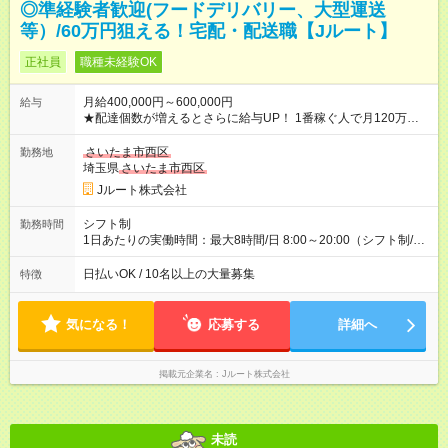
◎準経験者歓迎(フードデリバリー、大型運送
等）/60万円狙える！宅配・配送職【Jルート】
正社員
職種未経験OK
月給400,000円～600,000円
給与
★配達個数が増えるとさらに給与UP！ 1番稼ぐ人で月120万ほ
ど！ ・主要都市エリア 月収55万円／週5日稼働 月収65万~112
万円／週6日稼働 ・地方郊外エリア 月収40万円／週5日稼働 月
さいたま市西区
勤務地
収40万円~50万円／週6日稼働 ＜モデルイメージ＞ ■月収50万
埼玉県
さいたま市西区
円 (27歳男性/江東区在住)※元建築関係 1日150個配達×25日勤務
Jルート株式会社
(日休み) ■月収80万円(43歳男性/墨田区在住)※元営業 1日200個
配達×25日勤務(月休み) 【試用期間】試用期間なし
シフト制
勤務時間
1日あたりの実働時間：最大8時間/日 8:00～20:00（シフト制/実
働8時間） ※週5日勤務（場所次第では週4も有り） ※配達状況に
よって時間外での勤務可能性有り ※案件により多少の前後あり
日払いOK / 10名以上の大量募集
特徴
※配達が完了次第、帰社OKです
気になる！
応募する
詳細へ
掲載元企業名
Jルート株式会社
未読