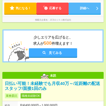
気になる！
応募する
詳細へ
掲載元企業名
JCSロジスコ株式会社
少しエリアを広げると、
500
求人が
件増えます！
見てみる
未読
日払い可能！未経験でも月収40万～/近距離の配送
スタッフ/面接1回のみ
業務委託
職種未経験OK
月給400,000円～1,000,000円
給与