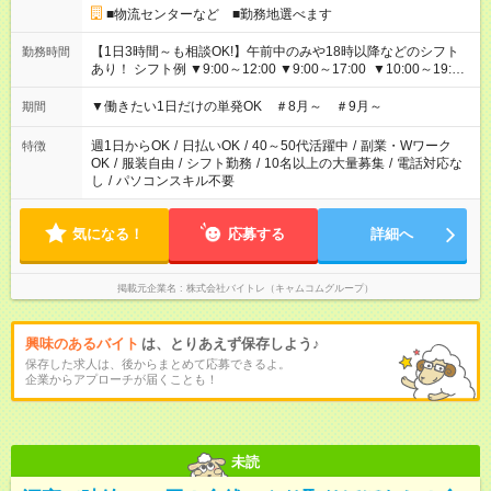
■物流センターなど ■勤務地選べます
【1日3時間～も相談OK!】午前中のみや18時以降などのシフト
勤務時間
あり！ シフト例 ▼9:00～12:00 ▼9:00～17:00 ▼10:00～19:00
▼18:00～21:00
▼働きたい1日だけの単発OK ＃8月～ ＃9月～
期間
週1日からOK
/
日払いOK
/
40～50代活躍中
/
副業・Wワーク
特徴
OK
/
服装自由
/
シフト勤務
/
10名以上の大量募集
/
電話対応な
し
/
パソコンスキル不要
気になる！
応募する
詳細へ
掲載元企業名
株式会社バイトレ（キャムコムグループ）
興味のあるバイト
は、とりあえず保存しよう♪
保存した求人は、後からまとめて応募できるよ。
企業からアプローチが届くことも！
未読