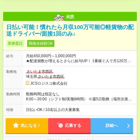
未読
日払い可能！慣れたら月収100万可能◎軽貨物の配
送ドライバー/面接1回のみ♪
業務委託
職種未経験OK
月給450,000円～1,000,000円
給与
★配達個数が増えるとさらに給与UP！ 1番稼ぐ人で月120万ほ
ど！ ・主要都市エリア 月収55万円／週5日稼働 月収65万~112
万円／週6日稼働 ・地方郊外エリア 月収40万円／週5日稼働 月
さいたま市西区
勤務地
収40万円~50万円／週6日稼働 ＜モデルイメージ＞ ■月収50万
埼玉県
さいたま市西区
円 (27歳男性/江東区在住)※元建築関係 1日150個配達×25日勤務
JCSロジスコ株式会社
(日休み) ■月収80万円(43歳男性/墨田区在住)※元営業 1日200個
配達×25日勤務(月休み) 【試用期間】試用期間なし
勤務時間は指定なし
勤務時間
8:00～20:00（シフト制/実働8時間） ※週5日勤務（場所次第で
は週4も有り） ※配達状況によって時間外での勤務可能性有り ※
案件により多少の前後あり ※配達が完了次第、帰社OKです
日払いOK / 10名以上の大量募集
特徴
気になる！
応募する
詳細へ