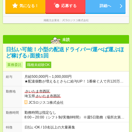
気になる！
応募する
詳細へ
掲載元企業名
JCSロジスコ株式会社
未読
日払い可能！小型の配送ドライバー/運べば運ぶほ
ど稼げる♪面接1回
業務委託
職種未経験OK
月給500,000円～1,000,000円
給与
★配達個数が増えるとさらに給与UP！ 1番稼ぐ人で月120万ほ
ど！ ・主要都市エリア 月収55万円／週5日稼働 月収65万~112
万円／週6日稼働 ・地方郊外エリア 月収40万円／週5日稼働 月
さいたま市西区
勤務地
収40万円~50万円／週6日稼働 ＜モデルイメージ＞ ■月収50万
埼玉県
さいたま市西区
円 (27歳男性/江東区在住)※元建築関係 1日150個配達×25日勤務
JCSロジスコ株式会社
(日休み) ■月収80万円(43歳男性/墨田区在住)※元営業 1日200個
配達×25日勤務(月休み) 【試用期間】試用期間なし
勤務時間は指定なし
勤務時間
8:00～20:00（シフト制/実働8時間） ※週5日勤務（場所次第で
は週4も有り） ※配達状況によって時間外での勤務可能性有り ※
案件により多少の前後あり ※配達が完了次第、帰社OKです
日払いOK / 10名以上の大量募集
特徴