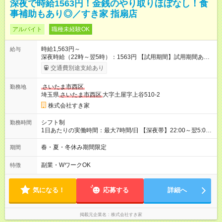
深夜で時給1563円！金銭のやり取りほぼなし！食
事補助もあり◎／すき家 指扇店
アルバイト
職種未経験OK
時給1,563円～
給与
深夜時給（22時～翌5時）：1563円 【試用期間】試用期間あり
試用期間の長さ：1ヶ月 雇用形態、給与は本採用時と同じです。
交通費別途支給あり
試用期間の実態は30日（※条件変更なし）ですが、切り上げで
一ヶ月とさせていただきます。 研修制度あり：15時間(研修中も
さいたま市西区
勤務地
同時給）
埼玉県
さいたま市西区
大字土屋字上谷510-2
株式会社すき家
シフト制
勤務時間
1日あたりの実働時間：最大7時間/日 【深夜帯】22:00～翌5:00
週2日～・1日2h～OK◎ ※22:00から翌5:00までは18歳以上の方
のみ勤務可能です（18歳未満の深夜業務禁止のため） ★深夜で
春・夏・冬休み期間限定
期間
も安心して働けます★ すき家では、ワンオペを禁止していま
す。 必ず、2名以上での勤務を行いますので、安心して働けま
副業・WワークOK
特徴
す。
気になる！
応募する
詳細へ
掲載元企業名
株式会社すき家