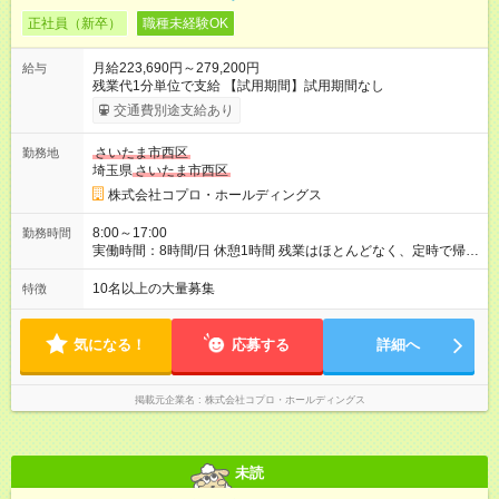
正社員（新卒）
職種未経験OK
月給223,690円～279,200円
給与
残業代1分単位で支給 【試用期間】試用期間なし
交通費別途支給あり
さいたま市西区
勤務地
埼玉県
さいたま市西区
株式会社コプロ・ホールディングス
8:00～17:00
勤務時間
実働時間：8時間/日 休憩1時間 残業はほとんどなく、定時で帰れ
る日が多い働き方です。 毎日の業務は進捗管理や事務が中心な
ので、 「今日やるべき仕事」が終われば、自然と区切りをつけ
10名以上の大量募集
特徴
やすいのが特長。 突発的な対応も少なく、無理をさせない働き
方を大切にしています。
気になる！
応募する
詳細へ
掲載元企業名
株式会社コプロ・ホールディングス
未読