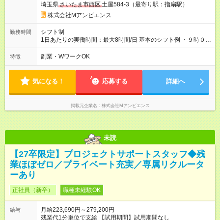
埼玉県
さいたま市西区
土屋584-3（最寄り駅：指扇駅）
株式会社Mアンビエンス
シフト制
勤務時間
1日あたりの実働時間：最大8時間/日 基本のシフト例 ・９時００
分～１８時００分 平日 その他、場合により要相談
副業・WワークOK
特徴
気になる！
応募する
詳細へ
掲載元企業名
株式会社Mアンビエンス
未読
【27卒限定】プロジェクトサポートスタッフ◆残
業ほぼゼロ／プライベート充実／専属リクルータ
ーあり
正社員（新卒）
職種未経験OK
月給223,690円～279,200円
給与
残業代1分単位で支給 【試用期間】試用期間なし