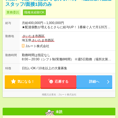
スタッフ/面接1回のみ
業務委託
職種未経験OK
月給400,000円～1,000,000円
給与
★配達個数が増えるとさらに給与UP！ 1番稼ぐ人で月120万ほ
ど！ ・主要都市エリア 月収55万円／週5日稼働 月収65万~112
万円／週6日稼働 ・地方郊外エリア 月収40万円／週5日稼働 月
さいたま市西区
勤務地
収40万円~50万円／週6日稼働 ＜モデルイメージ＞ ■月収50万
埼玉県
さいたま市西区
円 (27歳男性/江東区在住)※元建築関係 1日150個配達×25日勤務
Jルート株式会社
(日休み) ■月収80万円(43歳男性/墨田区在住)※元営業 1日200個
配達×25日勤務(月休み) 【試用期間】試用期間なし
勤務時間は指定なし
勤務時間
8:00～20:00（シフト制/実働8時間） ※週5日勤務（場所次第で
は週4も有り） ※配達状況によって時間外での勤務可能性有り ※
案件により多少の前後あり ※配達が完了次第、帰社OKです
日払いOK / 10名以上の大量募集
特徴
気になる！
応募する
詳細へ
掲載元企業名
Jルート株式会社
未読