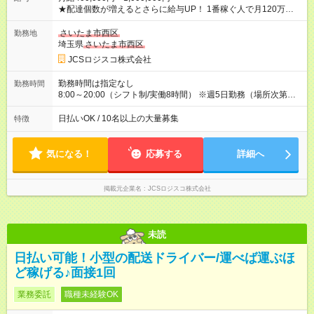
★配達個数が増えるとさらに給与UP！ 1番稼ぐ人で月120万ほ
ど！ ・主要都市エリア 月収55万円／週5日稼働 月収65万~112
万円／週6日稼働 ・地方郊外エリア 月収40万円／週5日稼働 月
さいたま市西区
勤務地
収40万円~50万円／週6日稼働 ＜モデルイメージ＞ ■月収50万
埼玉県
さいたま市西区
円 (27歳男性/江東区在住)※元建築関係 1日150個配達×25日勤務
JCSロジスコ株式会社
(日休み) ■月収80万円(43歳男性/墨田区在住)※元営業 1日200個
配達×25日勤務(月休み) 【試用期間】試用期間なし
勤務時間は指定なし
勤務時間
8:00～20:00（シフト制/実働8時間） ※週5日勤務（場所次第で
は週4も有り） ※配達状況によって時間外での勤務可能性有り ※
案件により多少の前後あり ※配達が完了次第、帰社OKです
日払いOK / 10名以上の大量募集
特徴
気になる！
応募する
詳細へ
掲載元企業名
JCSロジスコ株式会社
未読
日払い可能！小型の配送ドライバー/運べば運ぶほ
ど稼げる♪面接1回
業務委託
職種未経験OK