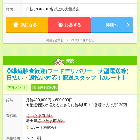
働8時間） ※週5日勤務（場所次第では週4も有り） ※配達状況に
よって時間外での勤務可能性有り ※案件により多少の前後あり
日払いOK / 10名以上の大量募集
特徴
※配達が完了次第、帰社OKです
気になる！
応募する
詳細へ
掲載元企業名
JCSロジスコ株式会社
未読
◎準経験者歓迎(フードデリバリー、大型運送等）
日払い・週払い対応！配送スタッフ【Jルート】
アルバイト
職種未経験OK
月給400,000円～600,000円
給与
★配達個数が増えるとさらに給与UP！ 1番稼ぐ人で月120万ほ
ど！ ・主要都市エリア 月収55万円／週5日稼働 月収65万~112
万円／週6日稼働 ・地方郊外エリア 月収40万円／週5日稼働 月
さいたま市西区
勤務地
収40万円~50万円／週6日稼働 ＜モデルイメージ＞ ■月収50万
埼玉県
さいたま市西区
円 (27歳男性/江東区在住)※元建築関係 1日150個配達×25日勤務
Jルート株式会社
(日休み) ■月収80万円(43歳男性/墨田区在住)※元営業 1日200個
配達×25日勤務(月休み) 【試用期間】試用期間なし
シフト制
勤務時間