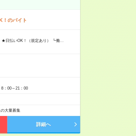
K！のバイト
 ★日払いOK！（規定あり） ┗働…
：00～21：00
以上の大量募集
詳細へ