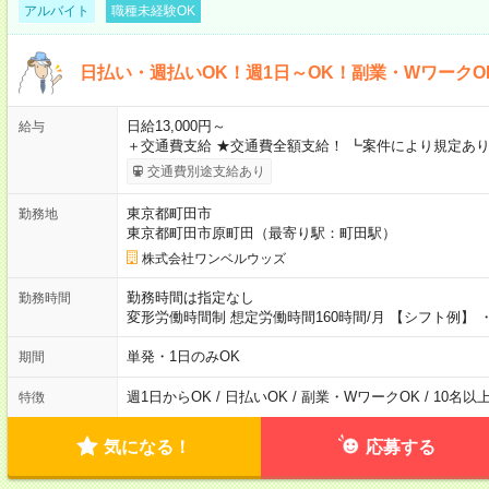
アルバイト
職種未経験OK
日払い・週払いOK！週1日～OK！副業・WワークO
日給13,000円～
給与
＋交通費支給 ★交通費全額支給！ ┗案件により規定あり
交通費別途支給あり
東京都町田市
勤務地
東京都町田市原町田（最寄り駅：町田駅）
株式会社ワンベルウッズ
勤務時間は指定なし
勤務時間
変形労働時間制 想定労働時間160時間/月 【シフト例】 ・8
単発・1日のみOK
期間
週1日からOK / 日払いOK / 副業・WワークOK / 10名
特徴
気になる！
応募する