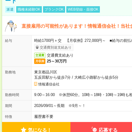
ート
派遣
職種未経験OK
ブランクOK
WEB登録・面接OK
直接雇用の可能性があります！情報通信会社！当社
時給1700円＋交 【月収例】272,000円～ ■給与の
給与
交通費別途支給あり
交通費支給あり
交通費
25～30万円
月収例
東京都品川区
勤務地
五反田駅から徒歩7分
/
大崎広小路駅から徒歩5分
情報通信会社
9:00～16:00 ※休憩60分。10時～18時・10時～19時
勤務時間
2026/09/01～長期 ※9月～！
期間
履歴書不要
特徴
気になる！
応募する