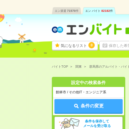
エン派遣
71570
件
エン バイト
82182
件
0
気になるリスト
保存した希
バイトTOP
関東
群馬県のアルバイト・バイ
設定中の検索条件
館林市 / その他IT・エンジニア系
条件の変更
条件を保存して
メールを受け取る