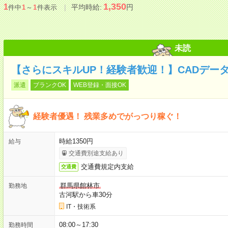
1,350
1
平均時給:
円
件中
1
～
1
件表示
未読
【さらにスキルUP！経験者歓迎！】CADデータ
派遣
ブランクOK
WEB登録・面接OK
経験者優遇！ 残業多めでがっつり稼ぐ！
時給1350円
給与
交通費別途支給あり
交通費規定内支給
交通費
群馬県館林市
勤務地
古河駅から車30分
IT・技術系
08:00～17:30
勤務時間