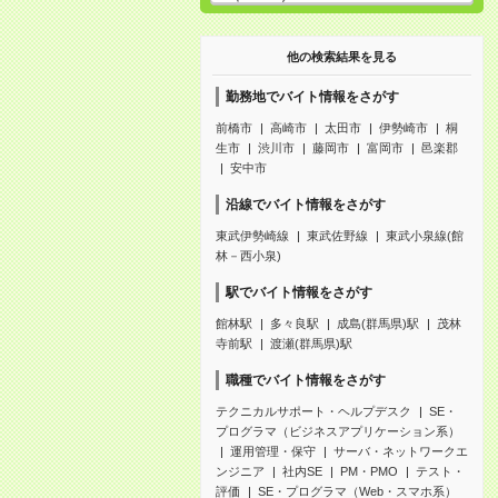
他の検索結果を見る
勤務地でバイト情報をさがす
前橋市
高崎市
太田市
伊勢崎市
桐
生市
渋川市
藤岡市
富岡市
邑楽郡
安中市
沿線でバイト情報をさがす
東武伊勢崎線
東武佐野線
東武小泉線(館
林－西小泉)
駅でバイト情報をさがす
館林駅
多々良駅
成島(群馬県)駅
茂林
寺前駅
渡瀬(群馬県)駅
職種でバイト情報をさがす
テクニカルサポート・ヘルプデスク
SE・
プログラマ（ビジネスアプリケーション系）
運用管理・保守
サーバ・ネットワークエ
ンジニア
社内SE
PM・PMO
テスト・
評価
SE・プログラマ（Web・スマホ系）