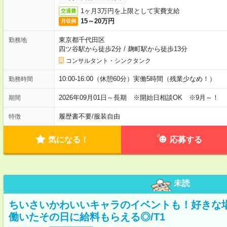
1ヶ月3万円を上限として実費支給
交通費
15～20万円
月収例
東京都千代田区
勤務地
四ツ谷駅から徒歩2分
/
麹町駅から徒歩13分
コンサルタント・シンクタンク
10:00-16:00（休憩60分）実働5時間（残業少なめ！）
勤務時間
2026年09月01日～長期 ※開始日相談OK ※9月～！
期間
履歴書不要
/
服装自由
特徴
気になる！
応募する
未読
ちいさいかわいいキャラのイベントも！好きな
働いたその日に給料もらえる◎/T1