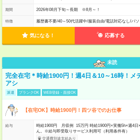
2026年08月下旬～長期 ※8月～！
期間
履歴書不要
/
40～50代活躍中
/
服装自由
/
電話対応なし
/
パソ
特徴
気になる！
応募する
未読
完全在宅＊時給1900円！週4日＆10～16時！
アシ
派遣
ブランクOK
WEB登録・面接OK
【在宅OK】時給1900円！四ツ谷でのお仕事
時給1900円 月収例 15万円 時給1900円×実働5h×
給与
ん。※給与即受取りサービス利用可（利用条件有）
交通費別途支給あり