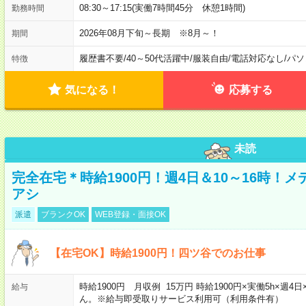
08:30～17:15(実働7時間45分 休憩1時間)
勤務時間
2026年08月下旬～長期 ※8月～！
期間
履歴書不要
/
40～50代活躍中
/
服装自由
/
電話対応なし
/
パソ
特徴
気になる！
応募する
未読
完全在宅＊時給1900円！週4日＆10～16時！
アシ
派遣
ブランクOK
WEB登録・面接OK
【在宅OK】時給1900円！四ツ谷でのお仕事
時給1900円 月収例 15万円 時給1900円×実働5h×
給与
ん。※給与即受取りサービス利用可（利用条件有）