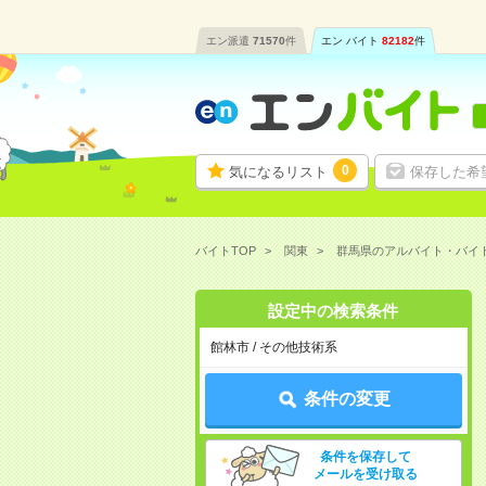
エン派遣
71570
件
エン バイト
82182
件
0
気になるリスト
保存した希
バイトTOP
関東
群馬県のアルバイト・バイ
設定中の検索条件
館林市 / その他技術系
条件の変更
条件を保存して
メールを受け取る