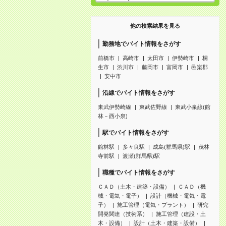
他の検索結果を見る
勤務地でバイト情報をさがす
前橋市
高崎市
太田市
伊勢崎市
桐
生市
渋川市
藤岡市
富岡市
邑楽郡
安中市
沿線でバイト情報をさがす
東武伊勢崎線
東武佐野線
東武小泉線(館
林－西小泉)
駅でバイト情報をさがす
館林駅
多々良駅
成島(群馬県)駅
茂林
寺前駅
渡瀬(群馬県)駅
職種でバイト情報をさがす
ＣＡＤ（土木・建築・設備）
ＣＡＤ（機
械・電気・電子）
設計（機械・電気・電
子）
施工管理（電気・プラント）
研究
開発関連（技術系）
施工管理（建設・土
木・設備）
設計（土木・建築・設備）