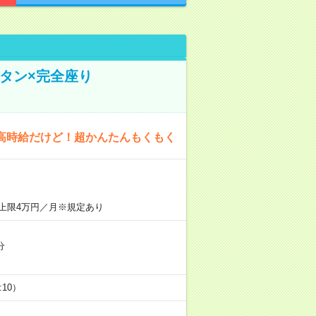
タン×完全座り
高時給だけど！超かんたんもくもく
上限4万円／月※規定あり
分
5:10）