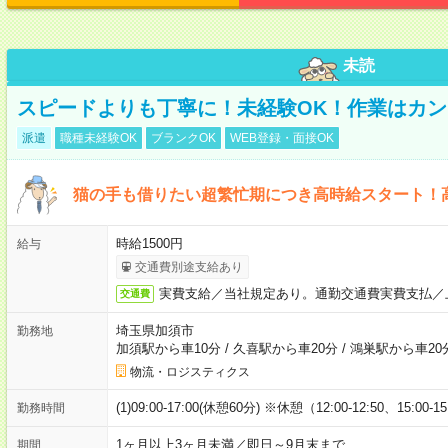
未読
スピードよりも丁寧に！未経験OK！作業はカン
派遣
職種未経験OK
ブランクOK
WEB登録・面接OK
猫の手も借りたい超繁忙期につき高時給スタート！
時給1500円
給与
交通費別途支給あり
実費支給／当社規定あり。通勤交通費実費支払／
交通費
埼玉県加須市
勤務地
加須駅から車10分
/
久喜駅から車20分
/
鴻巣駅から車20
物流・ロジスティクス
(1)09:00-17:00(休憩60分) ※休憩（12:00-12:50、15:00-1
勤務時間
1ヶ月以上3ヶ月未満／即日～9月末まで
期間