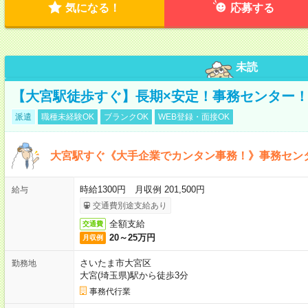
気になる！
応募する
未読
【大宮駅徒歩すぐ】長期×安定！事務センター
派遣
職種未経験OK
ブランクOK
WEB登録・面接OK
大宮駅すぐ《大手企業でカンタン事務！》事務セン
時給1300円 月収例 201,500円
給与
交通費別途支給あり
全額支給
交通費
20～25万円
月収例
さいたま市大宮区
勤務地
大宮(埼玉県)駅から徒歩3分
事務代行業