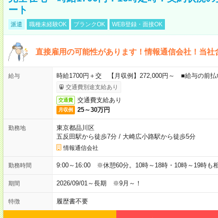
ート
派遣
職種未経験OK
ブランクOK
WEB登録・面接OK
直接雇用の可能性があります！情報通信会社！当社
時給1700円＋交 【月収例】272,000円～ ■給与の
給与
交通費別途支給あり
交通費支給あり
交通費
25～30万円
月収例
東京都品川区
勤務地
五反田駅から徒歩7分
/
大崎広小路駅から徒歩5分
情報通信会社
9:00～16:00 ※休憩60分。10時～18時・10時～19時
勤務時間
2026/09/01～長期 ※9月～！
期間
履歴書不要
特徴