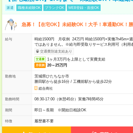
派遣
職種未経験OK
ブランクOK
WEB登録・面接OK
急募！【在宅OK】未経験OK！大手！車通勤OK！
時給1500円 月収例 24万円 時給1500円×実働7h45m
給与
ではありません。※給与即受取りサービス利用可（利用
交通費別途支給あり
1ヶ月3万円を上限として実費支給
交通費
20～25万円
月収例
茨城県ひたちなか市
勤務地
勝田駅から徒歩16分
/
工機前駅から徒歩22分
総合商社
08:30-17:00（休憩45分）実働7時間45分
勤務時間
即日～長期 ※開始日相談OK
期間
履歴書不要
特徴