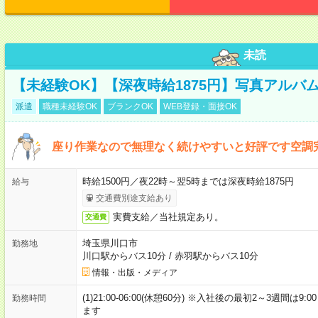
未読
【未経験OK】【深夜時給1875円】写真アルバ
派遣
職種未経験OK
ブランクOK
WEB登録・面接OK
座り作業なので無理なく続けやすいと好評です空調
時給1500円／夜22時～翌5時までは深夜時給1875円
給与
交通費別途支給あり
実費支給／当社規定あり。
交通費
埼玉県川口市
勤務地
川口駅からバス10分
/
赤羽駅からバス10分
情報・出版・メディア
(1)21:00-06:00(休憩60分) ※入社後の最初2～3週間は
勤務時間
ます