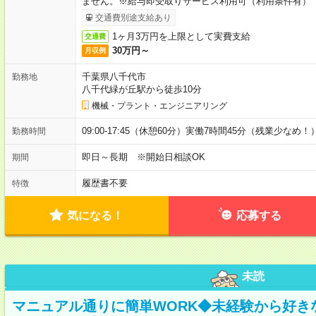
ません。※給与即受取りサービス利用可（利用条件有）
交通費別途支給あり
1ヶ月3万円を上限として実費支給
交通費
30万円～
月収例
千葉県八千代市
勤務地
八千代緑が丘駅から徒歩10分
機械・プラント・エンジニアリング
09:00-17:45（休憩60分）実働7時間45分（残業少なめ！
勤務時間
即日～長期 ※開始日相談OK
期間
履歴書不要
特徴
気になる！
応募する
未読
マニュアル通りに簡単WORK◆未経験から好き