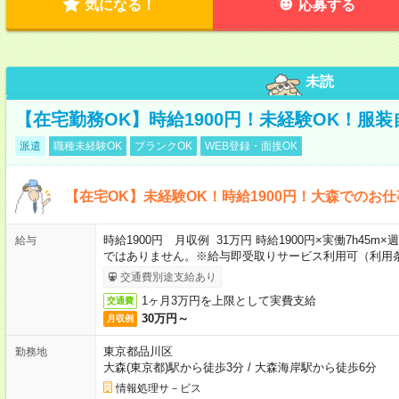
気になる！
応募する
未読
【在宅勤務OK】時給1900円！未経験OK！服
派遣
職種未経験OK
ブランクOK
WEB登録・面接OK
【在宅OK】未経験OK！時給1900円！大森でのお仕
時給1900円 月収例 31万円 時給1900円×実働7h45m
給与
ではありません。※給与即受取りサービス利用可（利用
交通費別途支給あり
1ヶ月3万円を上限として実費支給
交通費
30万円～
月収例
東京都品川区
勤務地
大森(東京都)駅から徒歩3分
/
大森海岸駅から徒歩6分
情報処理サ－ビス