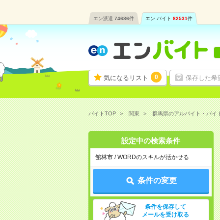
エン派遣
74686
件
エン バイト
82531
件
0
気になるリスト
保存した希
バイトTOP
関東
群馬県のアルバイト・バイ
設定中の検索条件
館林市 / WORDのスキルが活かせる
条件の変更
条件を保存して
メールを受け取る