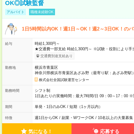
OK◎試験監督
アルバイト
職種未経験OK
1日5時間以内OK！週1日～OK！週2～3日OK！の
時給1,300円～
給与
★交通費一部支給 時給1,300円～ ※試験・役割により
交通費別途支給あり
横浜市青葉区
勤務地
神奈川県横浜市青葉区あざみ野（最寄り駅：あざみ野駅
株式会社全国試験運営センター
シフト制
勤務時間
1日あたりの実働時間：最大7時間/日 09：00～17：0
単発・1日のみOK / 短期（1ヶ月以内）
期間
週1日からOK / 副業・WワークOK / 10名以上の大量募集
特徴
気になる！
応募する