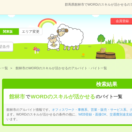
群馬県館林市でWORDのスキルが活かせるの
会員登録
エリア変更
関東版
望条件
ト一覧
館林市のWORDのスキルが活かせるのアルバイト・バイト一覧
検索結果
館林市
WORDのスキルが活かせる
で
のバイト一覧
館林市のアルバイト情報です。
オフィスワーク・事務系
、
営業・販売・サービス系
、
ます。WORDのスキルが活かせるの条件の他に、
WEB登録・面接OK
、
交通費別途支
います。