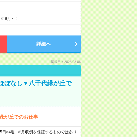
 ※9月～！
詳細へ
掲載日：2026.08.06
業ほぼなし▼八千代緑が丘で
代緑が丘でのお仕事
m×週5日×4週 ※月収例を保証するものではあり