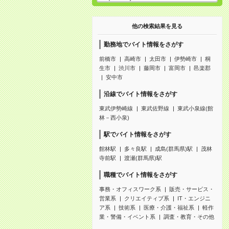
他の検索結果を見る
勤務地でバイト情報をさがす
前橋市
高崎市
太田市
伊勢崎市
桐
生市
渋川市
藤岡市
富岡市
邑楽郡
安中市
沿線でバイト情報をさがす
東武伊勢崎線
東武佐野線
東武小泉線(館
林－西小泉)
駅でバイト情報をさがす
館林駅
多々良駅
成島(群馬県)駅
茂林
寺前駅
渡瀬(群馬県)駅
職種でバイト情報をさがす
事務・オフィスワーク系
販売・サービス・
営業系
クリエイティブ系
IT・エンジニ
ア系
技術系
医療・介護・福祉系
軽作
業・警備・イベント系
調査・教育・その他