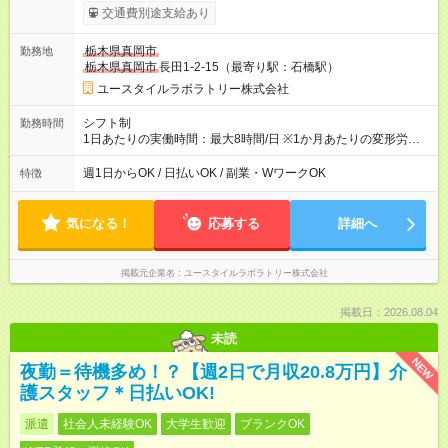
可・昇給可 【試用期間】試用期間あり 試用期間の長さ：3ヶ月
交通費別途支給あり
雇用形態、給与は本採用時と同じです。
栃木県真岡市
勤務地
栃木県真岡市
長田1-2-15（最寄り駅：石橋駅）
ユースタイルラボラトリー株式会社
シフト制
勤務時間
1日あたりの実働時間：最大8時間/日 ※1か月あたりの変形労働
制（週平均40時間以内） 夜勤：17:00-翌09:00（休憩2時間）
週1日からOK / 日払いOK / 副業・WワークOK
特徴
気になる！
応募する
詳細へ
掲載元企業名
ユースタイルラボラトリー株式会社
掲載日：2026.08.04
未読
NEW
夜勤＝待機多め！？【週2日で月収20.8万円】介
護スタッフ＊日払いOK!
派遣
社会人未経験OK
大学生歓迎
ブランクOK