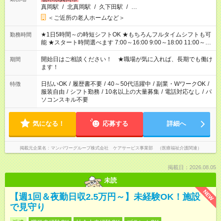
真岡駅
/
北真岡駅
/
久下田駅
/
…
＜ご近所の老人ホームなど＞
★1日5時間～の時短シフトOK ★もちろんフルタイムシフトも可
勤務時間
能 ★スタート時間選べます 7:00～16:00 9:00～18:00 11:00～
20:00 など 残業なし！ ※Wワークの場合、他のお仕事と合わせ
週40時間超の就業はご案内できません ※法令に基づき、週20時
開始日はご相談ください！ ★職場が気に入れば、長期でも働け
期間
間以上勤務は社会保険への加入対象となります ※労働者派遣法
ます！
（日雇い派遣の原則禁止）により、短時間・短期間の就業はご
案内が難しい場合があります
日払いOK
/
履歴書不要
/
40～50代活躍中
/
副業・WワークOK
/
特徴
服装自由
/
シフト勤務
/
10名以上の大量募集
/
電話対応なし
/
パ
ソコンスキル不要
気になる！
応募する
詳細へ
掲載元企業名
マンパワーグループ株式会社 ケアサービス事業部 （医療福祉介護関連）
掲載日：2026.08.05
未読
NEW
【週1回＆夜勤日収2.5万円～】未経験OK！施設
で見守り