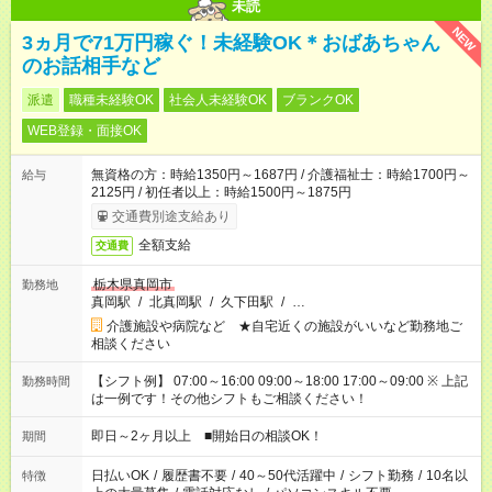
未読
NEW
3ヵ月で71万円稼ぐ！未経験OK＊おばあちゃん
のお話相手など
派遣
職種未経験OK
社会人未経験OK
ブランクOK
WEB登録・面接OK
無資格の方：時給1350円～1687円 / 介護福祉士：時給1700円～
給与
2125円 / 初任者以上：時給1500円～1875円
交通費別途支給あり
全額支給
交通費
栃木県真岡市
勤務地
真岡駅
/
北真岡駅
/
久下田駅
/
…
介護施設や病院など ★自宅近くの施設がいいなど勤務地ご
相談ください
【シフト例】 07:00～16:00 09:00～18:00 17:00～09:00 ※ 上記
勤務時間
は一例です！その他シフトもご相談ください！
即日～2ヶ月以上 ■開始日の相談OK！
期間
日払いOK
/
履歴書不要
/
40～50代活躍中
/
シフト勤務
/
10名以
特徴