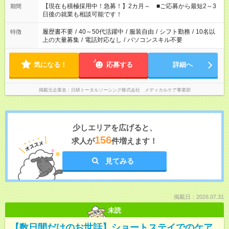
たくない」 など、ご希望を教えてくださいね。 ※Wワーク希望
【現在も積極採用中！急募！】2カ月～ ■ご応募から最短2～3
期間
の方へ 今ご覧のお仕事で希望する勤務時間と、もう1つのお仕事
日後の就業も相談可能です！
の勤務時間。 合計で週40時間を超える場合は応募できません。
履歴書不要
/
40～50代活躍中
/
服装自由
/
シフト勤務
/
10名以
特徴
上の大量募集
/
電話対応なし
/
パソコンスキル不要
気になる！
応募する
詳細へ
掲載元企業名
日研トータルソーシング株式会社 メディカルケア事業部
少しエリアを広げると、
156
求人が
件増えます！
見てみる
掲載日：2026.07.31
未読
【数日間だけのお世話】ショートステイでのケア