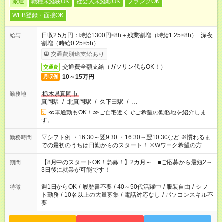
派遣
職種未経験OK
社会人未経験OK
ブランクOK
WEB登録・面接OK
日収2.5万円：時給1300円×8h＋残業割増（時給1.25×8h）+深夜
給与
割増（時給0.25×5h）
交通費別途支給あり
交通費全額支給（ガソリン代もOK！）
交通費
10～15万円
月収例
栃木県真岡市
勤務地
真岡駅
/
北真岡駅
/
久下田駅
/
…
≪車通勤もOK！≫ご自宅近くでご希望の勤務地を紹介しま
す。
▽シフト例 ・16:30～翌9:30 ・16:30～翌10:30など ※慣れるま
勤務時間
での最初のうちは日勤からのスタート！ ※Wワーク希望の方へ
今ご覧のお仕事で希望する勤務時間と、もう1つのお仕事の勤務
時間。 合計で週40時間を超える場合は応募できません。
【8月中のスタートOK！急募！】2カ月～ ■ご応募から最短2～
期間
3日後に就業が可能です！
週1日からOK
/
履歴書不要
/
40～50代活躍中
/
服装自由
/
シフ
特徴
ト勤務
/
10名以上の大量募集
/
電話対応なし
/
パソコンスキル不
要