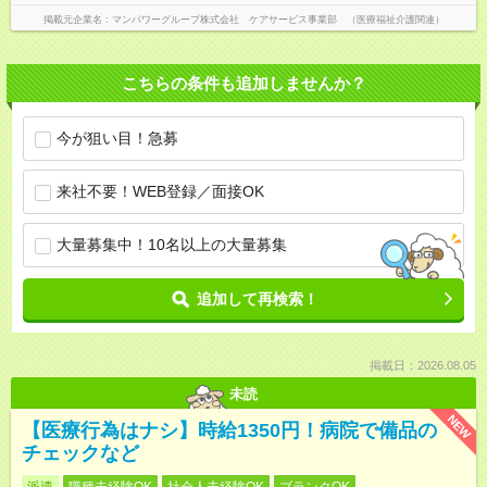
掲載元企業名
マンパワーグループ株式会社 ケアサービス事業部 （医療福祉介護関連）
こちらの条件も追加しませんか？
今が狙い目！急募
来社不要！WEB登録／面接OK
大量募集中！10名以上の大量募集
追加して再検索！
掲載日：2026.08.05
未読
NEW
【医療行為はナシ】時給1350円！病院で備品の
チェックなど