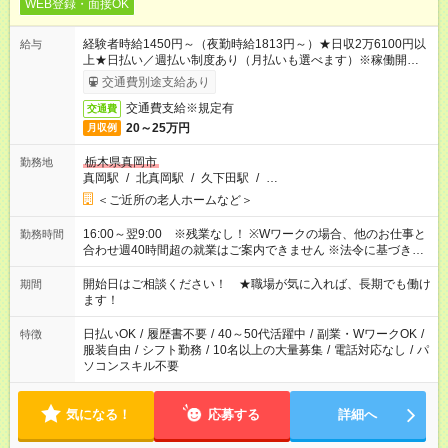
WEB登録・面接OK
経験者時給1450円～（夜勤時給1813円～）★日収2万6100円以
給与
上★日払い／週払い制度あり（月払いも選べます）※稼働開始時
は手続き完了次第のお支払いとなります。
交通費別途支給あり
交通費支給※規定有
交通費
20～25万円
月収例
栃木県真岡市
勤務地
真岡駅
/
北真岡駅
/
久下田駅
/
…
＜ご近所の老人ホームなど＞
16:00～翌9:00 ※残業なし！ ※Wワークの場合、他のお仕事と
勤務時間
合わせ週40時間超の就業はご案内できません ※法令に基づき、
週20時間以上勤務は社会保険への加入対象となります ※労働者
派遣法（日雇い派遣の原則禁止）により、短時間・短期間の就
開始日はご相談ください！ ★職場が気に入れば、長期でも働け
期間
業はご案内が難しい場合があります
ます！
日払いOK
/
履歴書不要
/
40～50代活躍中
/
副業・WワークOK
/
特徴
服装自由
/
シフト勤務
/
10名以上の大量募集
/
電話対応なし
/
パ
ソコンスキル不要
気になる！
応募する
詳細へ