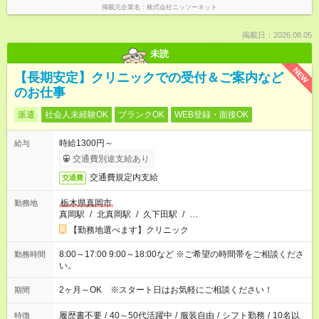
掲載元企業名
株式会社ニッソーネット
掲載日：2026.08.05
未読
NEW
【長期安定】クリニックでの受付＆ご案内など
のお仕事
派遣
社会人未経験OK
ブランクOK
WEB登録・面接OK
時給1300円～
給与
交通費別途支給あり
交通費規定内支給
交通費
栃木県真岡市
勤務地
真岡駅
/
北真岡駅
/
久下田駅
/
…
【勤務地選べます】クリニック
8:00～17:00 9:00～18:00など ※ご希望の時間帯をご相談くださ
勤務時間
い。
2ヶ月～OK ※スタート日はお気軽にご相談ください！
期間
履歴書不要
/
40～50代活躍中
/
服装自由
/
シフト勤務
/
10名以
特徴