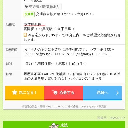
9440円以上
交通費別途支給あり
交通費全額支給（ガソリン代もOK！）
交通費
栃木県真岡市
勤務地
真岡駅
/
北真岡駅
/
久下田駅
/
…
≪自宅からドアtoドアで30分以内！≫ご希望の勤務地を紹介
します。
お子さんの予定にも柔軟に調整可能です。 シフト例 9:00～
勤務時間
18:00（休憩60分） 7:00～16:00（休憩60分） 10:00～
19:00（休憩60分） ※Wワーク希望の方へ 今ご覧のお仕事で希
望する勤務時間と、もう1つのお仕事の勤務時間の合計が 週40
【現在も積極採用中！急募！】■2カ月～
期間
時間を超えなければOKです。
履歴書不要
/
40～50代活躍中
/
服装自由
/
シフト勤務
/
10名以
特徴
上の大量募集
/
電話対応なし
/
パソコンスキル不要
気になる！
応募する
詳細へ
掲載元企業名
日研トータルソーシング株式会社 メディカルケア事業部
掲載日：2026.07.27
未読