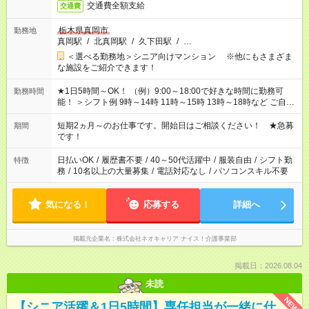
交通費全額支給
交通費
栃木県真岡市
勤務地
真岡駅
/
北真岡駅
/
久下田駅
/
…
＜選べる勤務地＞シニア向けマンション ※他にもさまざま
な施設をご紹介できます！
★1日5時間～OK！ （例）9:00～18:00で好きな時間に勤務可
勤務時間
能！ ＞シフト例 9時～14時 11時～15時 13時～18時など ご自身
のご都合に合わせて勤務時間をご相談ください！ ★家庭の都合
でお休みや時間の調整が必要な場合も遠慮なくご相談くださ
短期2ヵ月～のお仕事です。開始日はご相談ください！ ★急募
期間
い。
です！
日払いOK
/
履歴書不要
/
40～50代活躍中
/
服装自由
/
シフト勤
特徴
務
/
10名以上の大量募集
/
電話対応なし
/
パソコンスキル不要
気になる！
応募する
詳細へ
掲載元企業名
株式会社ネオキャリア ナイス！介護事業部
掲載日：2026.08.04
未読
NEW
【シニア活躍＆1日5時間】専任担当が一緒に仕