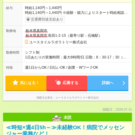
時給1,140円～1,440円
給与
時給1,140円～1,440円 ※経験・能力によりスタート時給相談
可・昇給可 ＜給与例＞ 週4日×6時間×1,140円＝約109,400円
交通費別途支給あり
【試用期間】試用期間あり 試用期間の長さ：3ヶ月 雇用形態、
給与は本採用時と同じです。
栃木県真岡市
勤務地
栃木県真岡市
長田1-2-15（最寄り駅：石橋駅）
ユースタイルラボラトリー株式会社
シフト制
勤務時間
1日あたりの実働時間：最大8時間/日 日勤：8：30-17：30（休
憩法定通り）
週1日からOK / 日払いOK / 副業・WワークOK
特徴
気になる！
応募する
詳細へ
掲載元企業名
ユースタイルラボラトリー株式会社
掲載日：2026.07.31
未読
≪時短×週4日5h～≫未経験OK！病院でメッセン
ジャー業務など！