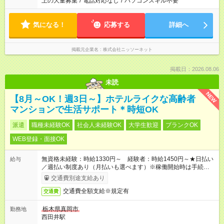
上の大量募集
/
電話対応なし
/
パソコンスキル不要
気になる！
応募する
詳細へ
掲載元企業名
株式会社ニッソーネット
掲載日：2026.08.06
未読
NEW
【8月～OK！週3日～】ホテルライクな高齢者
マンションで生活サポート＊時短OK
派遣
職種未経験OK
社会人未経験OK
大学生歓迎
ブランクOK
WEB登録・面接OK
無資格未経験：時給1330円～ 経験者：時給1450円～★日払い
給与
／週払い制度あり（月払いも選べます）※稼働開始時は手続き完
了次第のお支払いとなります。
交通費別途支給あり
交通費全額支給※規定有
交通費
栃木県真岡市
勤務地
西田井駅