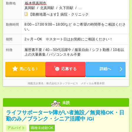
栃木県真岡市
勤務地
真岡駅
/
北真岡駅
/
久下田駅
/
…
【勤務地選べます】病院・クリニック
8:00～17:00 9:00～18:00など ※ご希望の時間帯をご相談くださ
勤務時間
い。
2ヶ月～OK ※スタート日はお気軽にご相談ください！
期間
履歴書不要
/
40～50代活躍中
/
服装自由
/
シフト勤務
/
10名以
特徴
上の大量募集
/
パソコンスキル不要
気になる！
応募する
詳細へ
掲載元企業名
株式会社スタッフサービス メディカル事業本部
未読
ライフサポーター✨障がい者施設／無資格OK・日
勤のみ／ブランク・シニア活躍中 /Gi
アルバイト
職種未経験OK