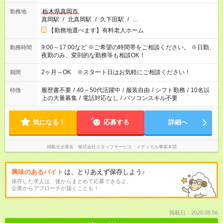
栃木県真岡市
勤務地
真岡駅
/
北真岡駅
/
久下田駅
/
…
【勤務地選べます】有料老人ホーム
9:00～17:00など ※ご希望の時間帯をご相談ください。 ※日勤、
勤務時間
夜勤のみ、変則的な勤務等も相談OK！
2ヶ月～OK ※スタート日はお気軽にご相談ください！
期間
履歴書不要
/
40～50代活躍中
/
服装自由
/
シフト勤務
/
10名以
特徴
上の大量募集
/
電話対応なし
/
パソコンスキル不要
気になる！
応募する
詳細へ
掲載元企業名
株式会社スタッフサービス メディカル事業本部
興味のあるバイト
は、とりあえず保存しよう♪
保存した求人は、後からまとめて応募できるよ。
企業からアプローチが届くことも！
掲載日：2026.08.06