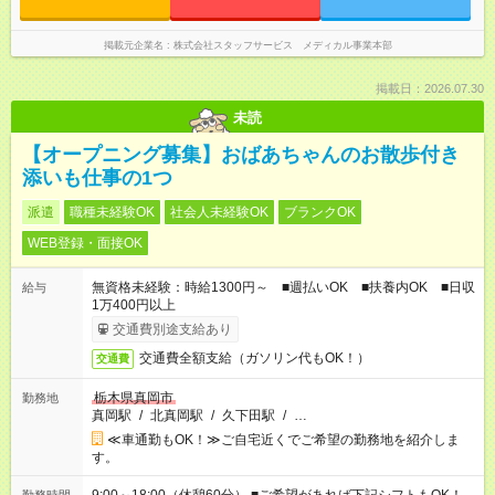
掲載元企業名
株式会社スタッフサービス メディカル事業本部
掲載日：2026.07.30
未読
【オープニング募集】おばあちゃんのお散歩付き
添いも仕事の1つ
派遣
職種未経験OK
社会人未経験OK
ブランクOK
WEB登録・面接OK
無資格未経験：時給1300円～ ■週払いOK ■扶養内OK ■日収
給与
1万400円以上
交通費別途支給あり
交通費全額支給（ガソリン代もOK！）
交通費
栃木県真岡市
勤務地
真岡駅
/
北真岡駅
/
久下田駅
/
…
≪車通勤もOK！≫ご自宅近くでご希望の勤務地を紹介しま
す。