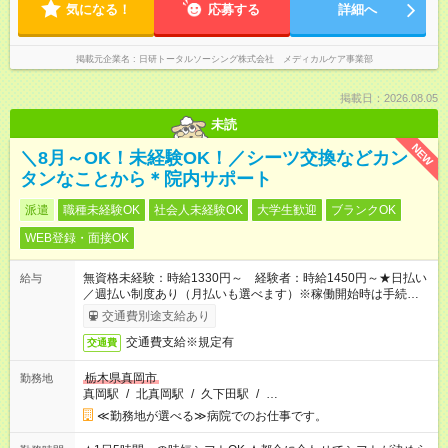
気になる！
応募する
詳細へ
掲載元企業名
日研トータルソーシング株式会社 メディカルケア事業部
掲載日：2026.08.05
未読
NEW
＼8月～OK！未経験OK！／シーツ交換などカン
タンなことから＊院内サポート
派遣
職種未経験OK
社会人未経験OK
大学生歓迎
ブランクOK
WEB登録・面接OK
無資格未経験：時給1330円～ 経験者：時給1450円～★日払い
給与
／週払い制度あり（月払いも選べます）※稼働開始時は手続き完
了次第のお支払いとなります。
交通費別途支給あり
交通費支給※規定有
交通費
栃木県真岡市
勤務地
真岡駅
/
北真岡駅
/
久下田駅
/
…
≪勤務地が選べる≫病院でのお仕事です。