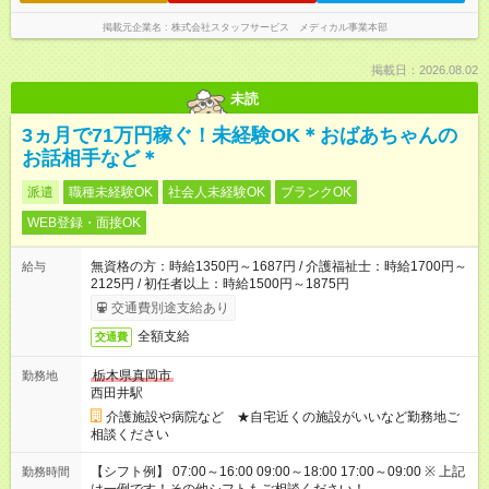
掲載元企業名
株式会社スタッフサービス メディカル事業本部
掲載日：2026.08.02
未読
3ヵ月で71万円稼ぐ！未経験OK＊おばあちゃんの
お話相手など＊
派遣
職種未経験OK
社会人未経験OK
ブランクOK
WEB登録・面接OK
無資格の方：時給1350円～1687円 / 介護福祉士：時給1700円～
給与
2125円 / 初任者以上：時給1500円～1875円
交通費別途支給あり
全額支給
交通費
栃木県真岡市
勤務地
西田井駅
介護施設や病院など ★自宅近くの施設がいいなど勤務地ご
相談ください
【シフト例】 07:00～16:00 09:00～18:00 17:00～09:00 ※ 上記
勤務時間