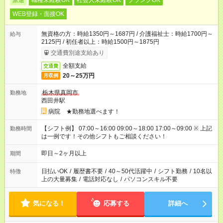
派遣
職種未経験OK
社会人未経験OK
ブランクOK
WEB登録・面接OK
無資格の方：時給1350円～1687円 / 介護福祉士：時給1700円～
給与
2125円 / 初任者以上：時給1500円～1875円
交通費別途支給あり
全額支給
交通費
20～25万円
月収例
栃木県真岡市
勤務地
西田井駅
病院 ★勤務地選べます！
【シフト例】 07:00～16:00 09:00～18:00 17:00～09:00 ※ 上記
勤務時間
は一例です！その他シフトもご相談ください！
即日～2ヶ月以上
期間
日払いOK
/
履歴書不要
/
40～50代活躍中
/
シフト勤務
/
10名以
特徴
上の大量募集
/
電話対応なし
/
パソコンスキル不要
気になる！
応募する
詳細へ