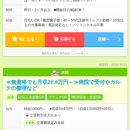
は一例です！その他シフトもご相談ください！
即日～2ヶ月以上 ■開始日の相談OK！
期間
日払いOK
/
履歴書不要
/
40～50代活躍中
/
シフト勤務
/
10名以
特徴
上の大量募集
/
電話対応なし
/
パソコンスキル不要
気になる！
応募する
詳細へ
掲載元企業名
株式会社ニッソーネット
掲載日：2026.08.01
未読
≪無資格でも月収20.8万円～≫病院で受付やカル
テの整理など
派遣
社会人未経験OK
ブランクOK
WEB登録・面接OK
時給1300円～ ■月収20.8万円～（日収1万400円×20日）
給与
交通費別途支給あり
交通費規定内支給
交通費