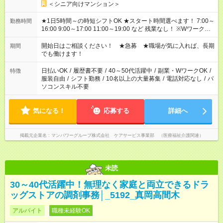
＜シニア向けマンション＞
★1日5時間～の時短シフトOK ★スタート時間選べます！ 7:00～
勤務時間
16:00 9:00～17:00 11:00～19:00 など 残業なし！ ※Wワークの
場合、他のお仕事と合わせ週40時間超の就業はご案内できませ
ん ※法令に基づき、週20時間以上勤務は社会保険への加入対象
開始日はご相談ください！ ★急募 ★職場が気に入れば、長期
期間
となります ※労働者派遣法（日雇い派遣の原則禁止）により、
でも働けます！
短時間・短期間の就業はご案内が難しい場合があります
日払いOK
/
履歴書不要
/
40～50代活躍中
/
副業・WワークOK
/
特徴
服装自由
/
シフト勤務
/
10名以上の大量募集
/
電話対応なし
/
パ
ソコンスキル不要
気になる！
応募する
詳細へ
掲載元企業名
マンパワーグループ株式会社 ケアサービス事業部 （医療福祉介護関連）
未読
30～40代活躍中！無理なく家庭と両立できるドラ
ッグストアの調剤事務│_5192_真岡高間木
アルバイト
職種未経験OK