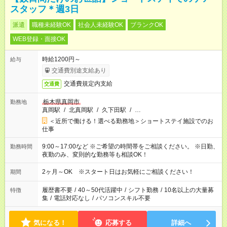
スタッフ＊週3日
派遣
職種未経験OK
社会人未経験OK
ブランクOK
WEB登録・面接OK
時給1200円～
給与
交通費別途支給あり
交通費規定内支給
交通費
栃木県真岡市
勤務地
真岡駅
/
北真岡駅
/
久下田駅
/
…
＜近所で働ける！選べる勤務地＞ショートステイ施設でのお
仕事
9:00～17:00など ※ご希望の時間帯をご相談ください。 ※日勤、
勤務時間
夜勤のみ、変則的な勤務等も相談OK！
2ヶ月～OK ※スタート日はお気軽にご相談ください！
期間
履歴書不要
/
40～50代活躍中
/
シフト勤務
/
10名以上の大量募
特徴
集
/
電話対応なし
/
パソコンスキル不要
気になる！
応募する
詳細へ