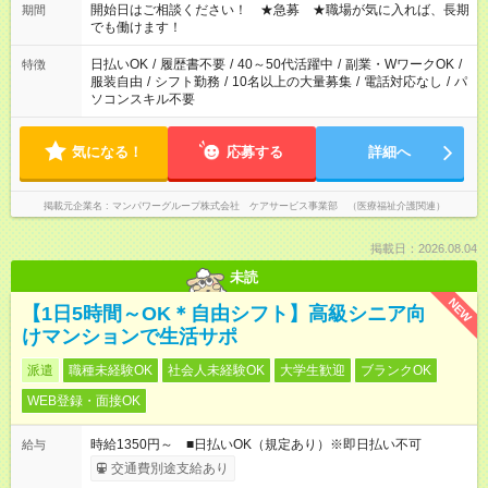
ん ※法令に基づき、週20時間以上勤務は社会保険への加入対象
開始日はご相談ください！ ★急募 ★職場が気に入れば、長期
期間
となります ※労働者派遣法（日雇い派遣の原則禁止）により、
でも働けます！
短時間・短期間の就業はご案内が難しい場合があります
日払いOK
/
履歴書不要
/
40～50代活躍中
/
副業・WワークOK
/
特徴
服装自由
/
シフト勤務
/
10名以上の大量募集
/
電話対応なし
/
パ
ソコンスキル不要
気になる！
応募する
詳細へ
掲載元企業名
マンパワーグループ株式会社 ケアサービス事業部 （医療福祉介護関連）
掲載日：2026.08.04
未読
NEW
【1日5時間～OK＊自由シフト】高級シニア向
けマンションで生活サポ
派遣
職種未経験OK
社会人未経験OK
大学生歓迎
ブランクOK
WEB登録・面接OK
時給1350円～ ■日払いOK（規定あり）※即日払い不可
給与
交通費別途支給あり