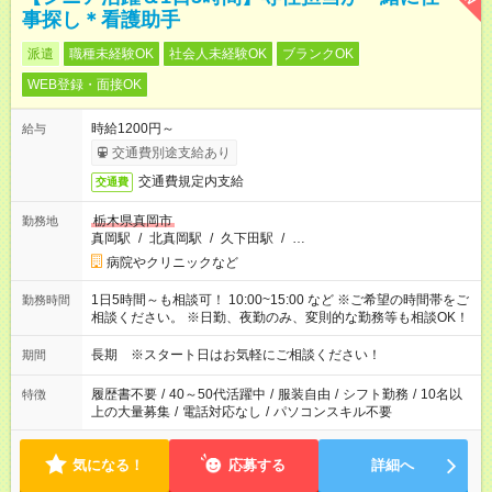
事探し＊看護助手
派遣
職種未経験OK
社会人未経験OK
ブランクOK
WEB登録・面接OK
時給1200円～
給与
交通費別途支給あり
交通費規定内支給
交通費
栃木県真岡市
勤務地
真岡駅
/
北真岡駅
/
久下田駅
/
…
病院やクリニックなど
1日5時間～も相談可！ 10:00~15:00 など ※ご希望の時間帯をご
勤務時間
相談ください。 ※日勤、夜勤のみ、変則的な勤務等も相談OK！
長期 ※スタート日はお気軽にご相談ください！
期間
履歴書不要
/
40～50代活躍中
/
服装自由
/
シフト勤務
/
10名以
特徴
上の大量募集
/
電話対応なし
/
パソコンスキル不要
気になる！
応募する
詳細へ