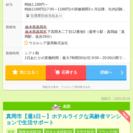
時給1,168円～
給与
時給1168円(17:00～1188円)※研修期間3ヶ月以降、社内試験に
よる更新判定あり 社内試験合格後、時給＋50～100円の昇給あ
交通費別途支給あり
り （大学生は＋20円） 試用期間あり：入社日から3ヶ月間／本
採用と待遇は変わりません。 【試用期間】試用期間あり 試用期
栃木県真岡市
勤務地
間の長さ：3ヶ月 雇用形態、給与は本採用時と同じです。
栃木県真岡市
下高間木二丁目12番地5（最寄り駅：真岡線「真
岡駅」徒歩29分）
ウエルシア薬局株式会社
シフト制
勤務時間
1日あたりの実働時間：最大7時間30分/日 9:00～20:00の間で1
日7.5時間の勤務 ☆週4～5日の勤務 ※勤務曜日応相談 ☆未経
験・無資格可
気になる！
応募する
詳細へ
掲載元企業名
ウエルシア薬局株式会社
掲載日：2026.08.05
未読
NEW
真岡市【週3日～】ホテルライクな高齢者マンシ
ョンで生活サポート
派遣
職種未経験OK
社会人未経験OK
大学生歓迎
ブランクOK