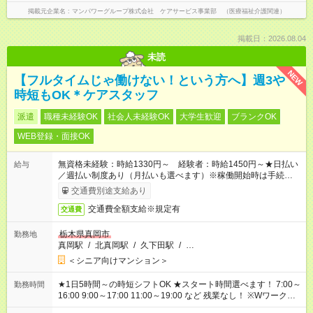
掲載元企業名
マンパワーグループ株式会社 ケアサービス事業部 （医療福祉介護関連）
掲載日：2026.08.04
未読
NEW
【フルタイムじゃ働けない！という方へ】週3や
時短もOK＊ケアスタッフ
派遣
職種未経験OK
社会人未経験OK
大学生歓迎
ブランクOK
WEB登録・面接OK
無資格未経験：時給1330円～ 経験者：時給1450円～★日払い
給与
／週払い制度あり（月払いも選べます）※稼働開始時は手続き完
了次第のお支払いとなります。
交通費別途支給あり
交通費全額支給※規定有
交通費
栃木県真岡市
勤務地
真岡駅
/
北真岡駅
/
久下田駅
/
…
＜シニア向けマンション＞
★1日5時間～の時短シフトOK ★スタート時間選べます！ 7:00～
勤務時間
16:00 9:00～17:00 11:00～19:00 など 残業なし！ ※Wワークの
場合、他のお仕事と合わせ週40時間超の就業はご案内できませ