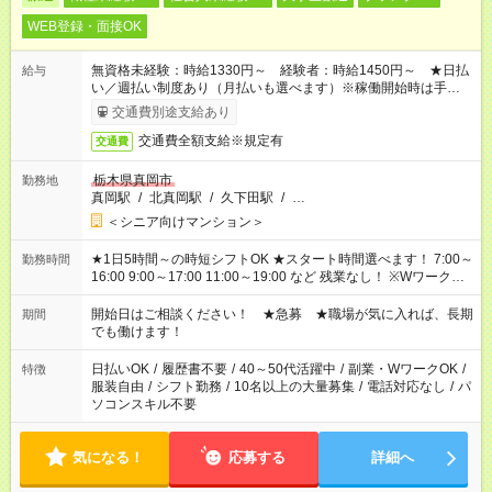
WEB登録・面接OK
無資格未経験：時給1330円～ 経験者：時給1450円～ ★日払
給与
い／週払い制度あり（月払いも選べます）※稼働開始時は手続き
完了次第のお支払いとなります。
交通費別途支給あり
交通費全額支給※規定有
交通費
栃木県真岡市
勤務地
真岡駅
/
北真岡駅
/
久下田駅
/
…
＜シニア向けマンション＞
★1日5時間～の時短シフトOK ★スタート時間選べます！ 7:00～
勤務時間
16:00 9:00～17:00 11:00～19:00 など 残業なし！ ※Wワークの
場合、他のお仕事と合わせ週40時間超の就業はご案内できませ
ん ※法令に基づき、週20時間以上勤務は社会保険への加入対象
開始日はご相談ください！ ★急募 ★職場が気に入れば、長期
期間
となります ※労働者派遣法（日雇い派遣の原則禁止）により、
でも働けます！
短時間・短期間の就業はご案内が難しい場合があります
日払いOK
/
履歴書不要
/
40～50代活躍中
/
副業・WワークOK
/
特徴
服装自由
/
シフト勤務
/
10名以上の大量募集
/
電話対応なし
/
パ
ソコンスキル不要
気になる！
応募する
詳細へ