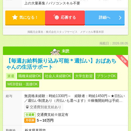
上の大量募集
/
パソコンスキル不要
気になる！
応募する
詳細へ
掲載元企業名
株式会社スタッフサービス メディカル事業本部
掲載日：2026.08.05
未読
NEW
【毎週お給料振り込み可能＊週払い】おばあち
ゃんの生活サポート
派遣
職種未経験OK
社会人未経験OK
大学生歓迎
ブランクOK
WEB登録・面接OK
無資格未経験：時給1330円～ 経験者：時給1450円～★日払い
給与
／週払い制度あり（月払いも選べます）※稼働開始時は手続き完
了次第のお支払いとなります。
交通費別途支給あり
交通費支給※規定有
交通費
5～10万円
月収例
栃木県真岡市
勤務地