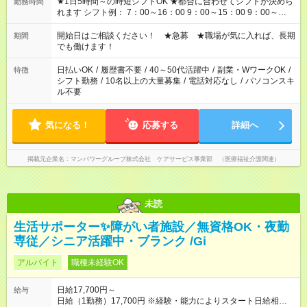
★1日5時間～の時短シフトOK ★都合に合わせてシフトが決めら
勤務時間
れます シフト例： 7：00～16：00 9：00～15：00 9：00～
18：00 11：00～20：00 など ※Wワークの場合、他のお仕事と
合わせ週40時間超の就業はご案内できません ※法令に基づき、
開始日はご相談ください！ ★急募 ★職場が気に入れば、長期
期間
週20時間以上勤務は社会保険への加入対象となります ※労働者
でも働けます！
派遣法（日雇い派遣の原則禁止）により、短時間・短期間の就
業はご案内が難しい場合があります
日払いOK
/
履歴書不要
/
40～50代活躍中
/
副業・WワークOK
/
特徴
シフト勤務
/
10名以上の大量募集
/
電話対応なし
/
パソコンスキ
ル不要
気になる！
応募する
詳細へ
掲載元企業名
マンパワーグループ株式会社 ケアサービス事業部 （医療福祉介護関連）
未読
生活サポーター✨障がい者施設／無資格OK・夜勤
専従／シニア活躍中・ブランク /Gi
アルバイト
職種未経験OK
日給17,700円～
給与
日給（1勤務）17,700円 ※経験・能力によりスタート日給相談