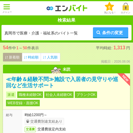
0
メニュー
気になる！
ログイン
検索結果
条件の変更
真岡市で医療・介護・福祉系のバイト一覧
54
1,313
件中
1
～
50
件表示
平均時給:
円
新着順
時給順
人気順
掲載日：2026.08.06
未読
NEW
≪年齢＆経験不問≫施設で入居者の見守りや巡
回など生活サポート
派遣
職種未経験OK
社会人未経験OK
ブランクOK
WEB登録・面接OK
時給1200円～
給与
交通費別途支給あり
交通費規定内支給
交通費