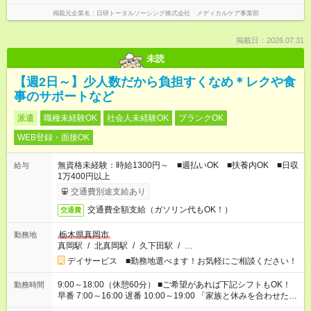
掲載元企業名
日研トータルソーシング株式会社 メディカルケア事業部
掲載日：2026.07.31
未読
【週2日～】少人数だから負担すくなめ＊レクや食
事のサポートなど
派遣
職種未経験OK
社会人未経験OK
ブランクOK
WEB登録・面接OK
無資格未経験：時給1300円～ ■週払いOK ■扶養内OK ■日収
給与
1万400円以上
交通費別途支給あり
交通費全額支給（ガソリン代もOK！）
交通費
栃木県真岡市
勤務地
真岡駅
/
北真岡駅
/
久下田駅
/
…
デイサービス ■勤務地選べます！お気軽にご相談ください！
9:00～18:00（休憩60分） ■ご希望があれば下記シフトもOK！
勤務時間
早番 7:00～16:00 遅番 10:00～19:00 「家族と休みを合わせた
い」 「余裕を持って夕飯の準備がしたい」 「できれば残業はし