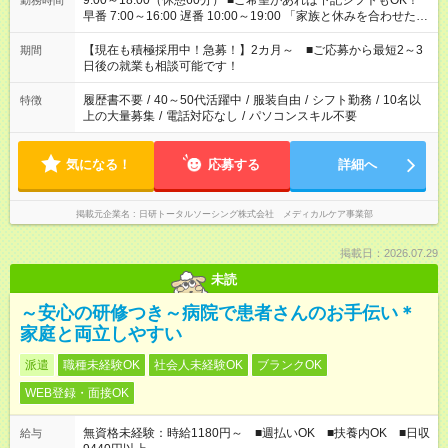
9:00～18:00（休憩60分） ■ご希望があれば下記シフトもOK！
勤務時間
早番 7:00～16:00 遅番 10:00～19:00 「家族と休みを合わせた
い」 「余裕を持って夕飯の準備がしたい」 「できれば残業はし
たくない」 など、ご希望を教えてくださいね。 ※Wワーク希望
【現在も積極採用中！急募！】2カ月～ ■ご応募から最短2～3
期間
の方へ 今ご覧のお仕事で希望する勤務時間と、もう1つのお仕事
日後の就業も相談可能です！
の勤務時間。 合計で週40時間を超える場合は応募できません。
履歴書不要
/
40～50代活躍中
/
服装自由
/
シフト勤務
/
10名以
特徴
上の大量募集
/
電話対応なし
/
パソコンスキル不要
気になる！
応募する
詳細へ
掲載元企業名
日研トータルソーシング株式会社 メディカルケア事業部
掲載日：2026.07.29
未読
～安心の研修つき～病院で患者さんのお手伝い＊
家庭と両立しやすい
派遣
職種未経験OK
社会人未経験OK
ブランクOK
WEB登録・面接OK
無資格未経験：時給1180円～ ■週払いOK ■扶養内OK ■日収
給与