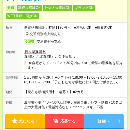
派遣
職種未経験OK
社会人未経験OK
ブランクOK
WEB登録・面接OK
無資格未経験：時給1180円～ ■週払いOK ■扶養内OK
給与
交通費別途支給あり
交通費全額支給
交通費
栃木県真岡市
勤務地
真岡駅
/
北真岡駅
/
久下田駅
/
…
≪自宅からドアtoドアで30分以内！≫ご希望の勤務地を紹介
します。
1日5時間からOK！ ■シフト例 (1)8:00～13:00 (2)10:00～15:00
勤務時間
(3)12:00～17:00 「子どもたちが学校に行く間だけ働きたい」
「余裕を持って夕飯の準備がしたい」 「午前中は働いて、午後
はプライベートの時間にしたい」 など、ご希望を教えてくださ
【現在も積極採用中！急募！】■2カ月～
期間
いね。 ※Wワーク希望の方へ 今ご覧のお仕事で希望する勤務時
間と、もう1つのお仕事の勤務時間。 合計で週40時間を超える
履歴書不要
/
40～50代活躍中
/
服装自由
/
シフト勤務
/
10名以
特徴
場合は応募できません。
上の大量募集
/
電話対応なし
/
パソコンスキル不要
気になる！
応募する
詳細へ