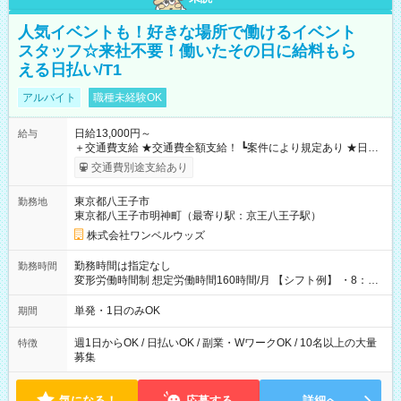
人気イベントも！好きな場所で働けるイベント
スタッフ☆来社不要！働いたその日に給料もら
える日払い/T1
アルバイト
職種未経験OK
日給13,000円～
給与
＋交通費支給 ★交通費全額支給！ ┗案件により規定あり ★日払
いOK！（規定あり） ┗働いたその日に現金GET♪ お仕事後はコ
交通費別途支給あり
ンビニATMから 日払い分を引き落とせます！ 【試用期間】試
用期間なし
東京都八王子市
勤務地
東京都八王子市明神町（最寄り駅：京王八王子駅）
株式会社ワンベルウッズ
勤務時間は指定なし
勤務時間
変形労働時間制 想定労働時間160時間/月 【シフト例】 ・8：00
～21：00
単発・1日のみOK
期間
週1日からOK / 日払いOK / 副業・WワークOK / 10名以上の大量
特徴
募集
気になる！
応募する
詳細へ