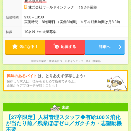
栃木県足利市
約3.8～4.5ヶ月分）。 ★あなたの頑張りを給与に反映！ 案件ご
とではなく、スキルの向上・資格取得・社内試験の結果、配属
株式会社ワールドインテック R＆D事業部
先での評価などを給与に反映。研究者としての努力がしっかり
報われる体制です！ ◎残業代は別途全額支給いたします。 ◎年
9:00～18:00
勤務時間
齢、スキル、適性などを考慮のうえ決定します。 【試用期間】
実働時間：8時間/日 （実働8時間） ※平均残業時間は月8.3時間
試用期間あり 試用期間の長さ：3ヶ月 雇用形態、給与は本採用
とほとんどナシ。ワークライフバランスも取りやすいです。
時と同じです。
10名以上の大量募集
特徴
気になる！
応募する
詳細へ
掲載元企業名
株式会社ワールドインテック R＆D事業部
興味のあるバイト
は、とりあえず保存しよう♪
保存した求人は、後からまとめて応募できるよ。
企業からアプローチが届くことも！
未読
【27卒限定】人材管理スタッフ◆有給100％消化
が当たり前／残業ほぼゼロ／ガクチカ・志望動機
不要