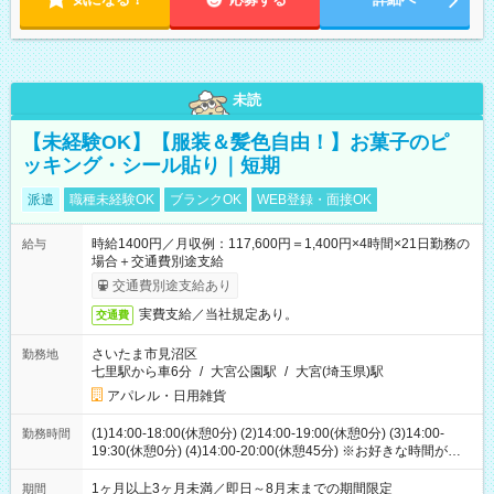
未読
【未経験OK】【服装＆髪色自由！】お菓子のピ
ッキング・シール貼り｜短期
派遣
職種未経験OK
ブランクOK
WEB登録・面接OK
時給1400円／月収例：117,600円＝1,400円×4時間×21日勤務の
給与
場合＋交通費別途支給
交通費別途支給あり
実費支給／当社規定あり。
交通費
さいたま市見沼区
勤務地
七里駅から車6分
/
大宮公園駅
/
大宮(埼玉県)駅
アパレル・日用雑貨
(1)14:00-18:00(休憩0分) (2)14:00-19:00(休憩0分) (3)14:00-
勤務時間
19:30(休憩0分) (4)14:00-20:00(休憩45分) ※お好きな時間が選べ
ます
1ヶ月以上3ヶ月未満／即日～8月末までの期間限定
期間