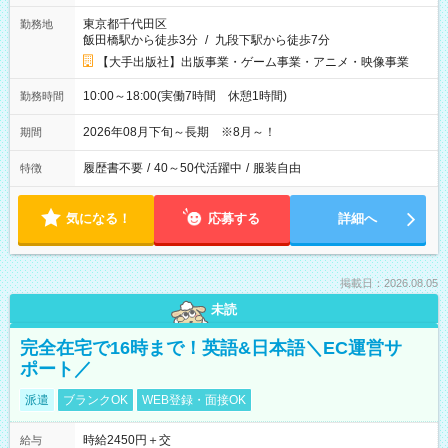
東京都千代田区
勤務地
飯田橋駅から徒歩3分
/
九段下駅から徒歩7分
【大手出版社】出版事業・ゲーム事業・アニメ・映像事業
10:00～18:00(実働7時間 休憩1時間)
勤務時間
2026年08月下旬～長期 ※8月～！
期間
履歴書不要
/
40～50代活躍中
/
服装自由
特徴
気になる！
応募する
詳細へ
掲載日：2026.08.05
未読
完全在宅で16時まで！英語&日本語＼EC運営サ
ポート／
派遣
ブランクOK
WEB登録・面接OK
時給2450円＋交
給与