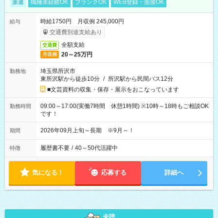
派遣
職種未経験OK
ブランクOK
WEB登録・面接OK
時給1750円 月収例 245,000円
給与
交通費別途支給あり
全額支給
交通費
20～25万円
月収例
埼玉県所沢市
勤務地
東所沢駅から徒歩10分
/
所沢駅から民間バス12分
■文芸資料の収集・保存・展示をおこなっています
09:00～17:00(実働7時間 休憩1時間) ※10時～18時もご相談OK
勤務時間
です！
2026年09月上旬～長期 ※9月～！
期間
履歴書不要
/
40～50代活躍中
特徴
気になる！
応募する
詳細へ
未読