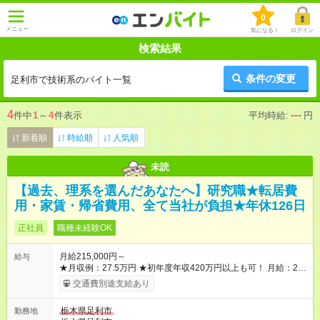
0
メニュー
気になる！
ログイン
検索結果
条件の変更
足利市で技術系のバイト一覧
4
---
件中
1
～
4
件表示
平均時給:
円
新着順
時給順
人気順
未読
【過去、理系を選んだあなたへ】研究職★転居費
用・家賃・帰省費用、全て当社が負担★年休126日
正社員
職種未経験OK
月給215,000円～
給与
★月収例：27.5万円 ★初年度年収420万円以上も可！ 月給：21
万5000円×12ヶ月 家賃補助：6.7万円×12ヶ月 ※1 賞与：4ヶ月
交通費別途支給あり
分 ※2 ――――――――――――――― 【合計】年424.4万円
この収入が手堅く狙えます。資格手当の支給や、年2回分の帰省
栃木県足利市
勤務地
費用全額負担も! ※1 規定あり ※2 賞与年2回支給（昨年度実績は