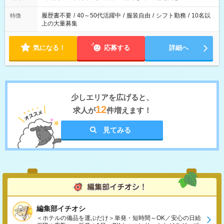
履歴書不要
/
40～50代活躍中
/
服装自由
/
シフト勤務
/
10名以
特徴
上の大量募集
気になる！
応募する
詳細へ
少しエリアを広げると、
12
求人が
件増えます！
見てみる
編集部イチオシ
＜ホテルの備品を運ぶだけ＞単発・短時間～OK／安心の日給