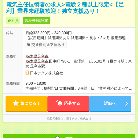
電気主任技術者の求人>電験２種以上限定<【足
利】業界未経験歓迎！独立支援あり！
正社員
職種未経験OK
月給323,300円～349,300円
給与
【試用期間】試用期間あり 試用期間の長さ：3ヶ月 雇用形態、
給与は本採用時と同じです。
交通費別途支給あり
栃木県足利市
勤務地
栃木県足利市
田中町798-1 富澤第一ビル102号（最寄り駅：東
武 足利市駅）
日本テクノ株式会社
9:00～18:00
勤務時間
実働時間：8時間/日 実働時間：8時間／日 （業務対応によってシ
フト勤務もあります）
気になる！
応募する
詳細へ
掲載元企業名
日本テクノ株式会社