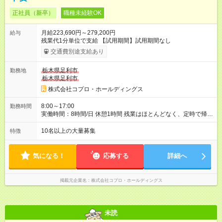
正社員（新卒）
職種未経験OK
月給223,690円～279,200円
給与
残業代1分単位で支給 【試用期間】試用期間なし
交通費別途支給あり
栃木県足利市
勤務地
栃木県足利市
株式会社コプロ・ホールディングス
8:00～17:00
勤務時間
実働時間：8時間/日 休憩1時間 残業はほとんどなく、定時で帰れ
る日が多い働き方です。 毎日の業務は進捗管理や事務が中心な
ので、 「今日やるべき仕事」が終われば、自然と区切りをつけ
10名以上の大量募集
特徴
やすいのが特長。 突発的な対応も少なく、無理をさせない働き
方を大切にしています。
気になる！
応募する
詳細へ
掲載元企業名
株式会社コプロ・ホールディングス
未読