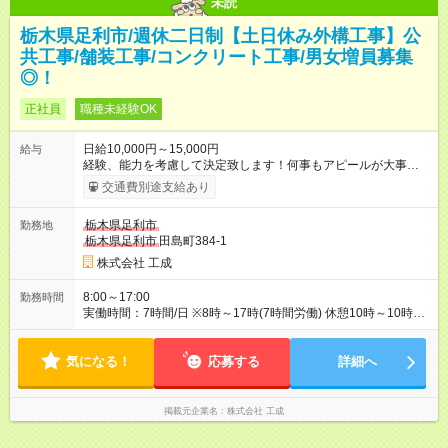
未読
栃木県足利市/週休二日制【土日休み外構工事】公
共工事/舗装工事/コンクリート工事/男女増員募集
◎！
正社員
職種未経験OK
日給10,000円～15,000円
給与
経験、能力を考慮して決定致します！何事もアピールが大事！
※3ヶ月の研修期間あり（研修期間も給与・待遇は同一です◎）
交通費別途支給あり
出勤日数20～23日ぐらい ※大体手当等付いて手取¥180.000～
¥300.000ぐらいです。 建設業で使う資格、施工管理等免許があ
栃木県足利市
勤務地
ればもちろんあがります ※日雇い、日払い、週払いは一切対応
栃木県足利市
田島町384-1
致しかねます。 アルバイト等も対応致しません。正社員のみで
す 給与の振り込み日は毎月15日です。 https://kousei-job.com/
株式会社 工成
【試用期間】試用期間あり 試用期間の長さ：3ヶ月 雇用形態、
給与は本採用時と同じです。
8:00～17:00
勤務時間
実働時間：7時間/日 ※8時～17時(7時間労働) 休憩10時～10時30
分 12時～13時 15時～15時30分 ※多忙な時期残業もあることも
ありますが、ほぼ残業はないです！冬場のコンクリート工事に
気になる！
なると残業は有ることはあります！ 土日休みで勤務日数は20～
応募する
詳細へ
23日ぐらいです！ 仕事もプライベートも充実できます！
掲載元企業名
株式会社 工成