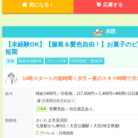
気になる！
応募する
未読
【未経験OK】【服装＆髪色自由！】お菓子の
短期
派遣
職種未経験OK
ブランクOK
WEB登録・面接OK
14時スタートの短時間！夕方～夜のスキマ時間で月1
時給1400円／月収例：117,600円＝1,400円×4時間×
給与
交通費別途支給あり
実費支給／当社規定あり。
交通費
さいたま市見沼区
勤務地
七里駅から車6分
/
大宮公園駅
/
大宮(埼玉県)駅
アパレル・日用雑貨