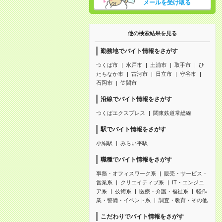
メールを受け取る
他の検索結果を見る
勤務地でバイト情報をさがす
つくば市
水戸市
土浦市
取手市
ひ
たちなか市
古河市
日立市
守谷市
石岡市
笠間市
沿線でバイト情報をさがす
つくばエクスプレス
関東鉄道常総線
駅でバイト情報をさがす
小絹駅
みらい平駅
職種でバイト情報をさがす
事務・オフィスワーク系
販売・サービス・
営業系
クリエイティブ系
IT・エンジニ
ア系
技術系
医療・介護・福祉系
軽作
業・警備・イベント系
調査・教育・その他
こだわりでバイト情報をさがす