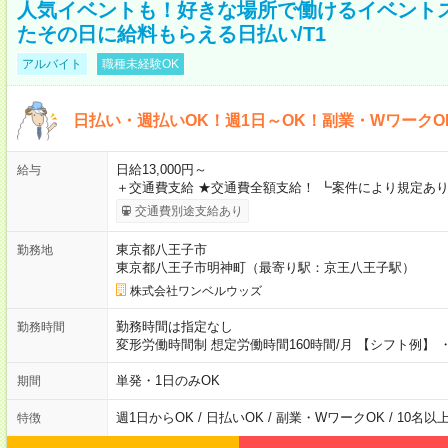
人気イベントも！好きな場所で働けるイベント
たその日に給料もらえる日払い/T1
アルバイト
職種未経験OK
日払い・週払いOK！週1日～OK！副業・WワークO
日給13,000円～
給与
＋交通費支給 ★交通費全額支給！ ┗案件により規定あり
交通費別途支給あり
東京都八王子市
勤務地
東京都八王子市明神町（最寄り駅：京王八王子駅）
株式会社ワンベルウッズ
勤務時間は指定なし
勤務時間
変形労働時間制 想定労働時間160時間/月 【シフト例】 ・8
単発・1日のみOK
期間
週1日からOK / 日払いOK / 副業・WワークOK / 10名
特徴