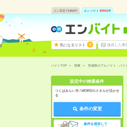
エン派遣
71454
件
エン バイト
82531
件
0
気になるリスト
保存した希
バイトTOP
関東
茨城県のアルバイト・バイ
設定中の検索条件
つくばみらい市 / WORDのスキルが活かせ
る
条件の変更
条件を保存して