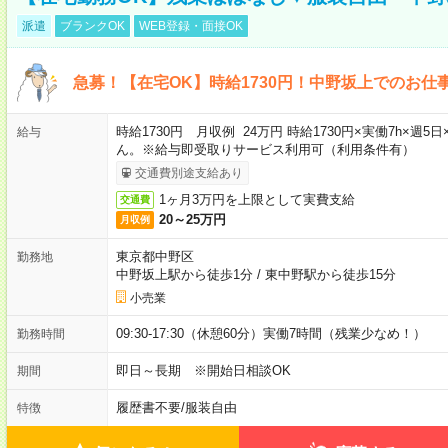
派遣
ブランクOK
WEB登録・面接OK
急募！【在宅OK】時給1730円！中野坂上でのお仕
時給1730円 月収例 24万円 時給1730円×実働7h×
給与
ん。※給与即受取りサービス利用可（利用条件有）
交通費別途支給あり
1ヶ月3万円を上限として実費支給
交通費
20～25万円
月収例
東京都中野区
勤務地
中野坂上駅から徒歩1分
/
東中野駅から徒歩15分
小売業
09:30-17:30（休憩60分）実働7時間（残業少なめ！）
勤務時間
即日～長期 ※開始日相談OK
期間
履歴書不要
/
服装自由
特徴