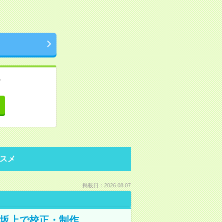
。
て
スメ
掲載日：2026.08.07
野坂上で校正・制作