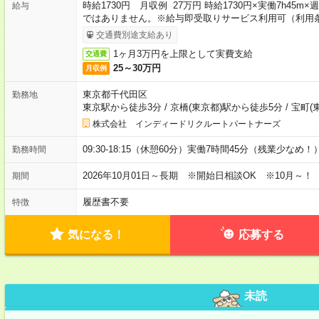
時給1730円 月収例 27万円 時給1730円×実働7h45m
給与
ではありません。※給与即受取りサービス利用可（利用
交通費別途支給あり
1ヶ月3万円を上限として実費支給
交通費
25～30万円
月収例
東京都千代田区
勤務地
東京駅から徒歩3分
/
京橋(東京都)駅から徒歩5分
/
宝町(
株式会社 インディードリクルートパートナーズ
09:30-18:15（休憩60分）実働7時間45分（残業少なめ！
勤務時間
2026年10月01日～長期 ※開始日相談OK ※10月～！
期間
履歴書不要
特徴
気になる！
応募する
未読