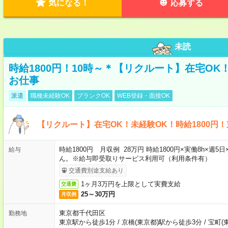
気になる！
応募する
未読
時給1800円！10時～＊【リクルート】在宅O
お仕事
派遣
職種未経験OK
ブランクOK
WEB登録・面接OK
【リクルート】在宅OK！未経験OK！時給1800円
時給1800円 月収例 28万円 時給1800円×実働8h×
給与
ん。※給与即受取りサービス利用可（利用条件有）
交通費別途支給あり
1ヶ月3万円を上限として実費支給
交通費
25～30万円
月収例
東京都千代田区
勤務地
東京駅から徒歩1分
/
京橋(東京都)駅から徒歩3分
/
宝町(