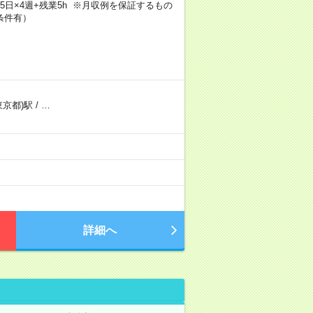
×週5日×4週+残業5h ※月収例を保証するもの
条件有）
東京都)駅
/
…
）
詳細へ