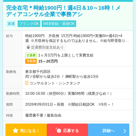
完全在宅＊時給1900円！週4日＆10～16時！メ
ディアコンサル企業で事務アシ
派遣
ブランクOK
WEB登録・面接OK
時給1900円 月収例 15万円 時給1900円×実働5h×週4日×4
給与
週 ※月収例を保証するものではありません。※給与即受取りサ
ービス利用可（利用条件有）
交通費別途支給あり
1ヶ月3万円を上限として実費支給
交通費
15～20万円
月収例
東京都千代田区
勤務地
四ツ谷駅から徒歩2分
/
麹町駅から徒歩13分
コンサルタント・シンクタンク
10:00-16:00（休憩60分）実働5時間（残業少なめ！）
勤務時間
2026年09月01日～長期 ※開始日相談OK ※9月～！
期間
履歴書不要
/
服装自由
特徴
気になる！
応募する
詳細へ