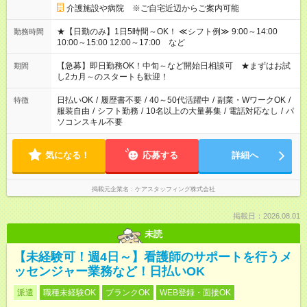
介護施設や病院 ※ご自宅近辺からご案内可能
★【日勤のみ】1日5時間～OK！ ≪シフト例≫ 9:00～14:00
勤務時間
10:00～15:00 12:00～17:00 など
【急募】即日勤務OK！中旬～など開始日相談可 ★まずはお試
期間
し2カ月～のスタートも歓迎！
日払いOK
/
履歴書不要
/
40～50代活躍中
/
副業・WワークOK
/
特徴
服装自由
/
シフト勤務
/
10名以上の大量募集
/
電話対応なし
/
パ
ソコンスキル不要
気になる！
応募する
詳細へ
掲載元企業名
ケアスタッフィング株式会社
掲載日：2026.08.01
未読
【未経験可！週4日～】看護師のサポートを行うメ
ッセンジャー業務など！日払いOK
派遣
職種未経験OK
ブランクOK
WEB登録・面接OK