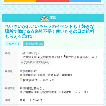
未読
ちいさいかわいいキャラのイベントも！好きな
場所で働ける☆来社不要！働いたその日に給料
もらえる◎/T1
アルバイト
職種未経験OK
日給13,000円～
給与
＋交通費支給 ★交通費全額支給！ ┗案件により規定あり ★日払
いOK！（規定あり） ┗働いたその日に現金GET♪ お仕事後はコ
交通費別途支給あり
ンビニATMから 日払い分を引き落とせます！ 【試用期間】試
用期間なし
東京都町田市
勤務地
東京都町田市原町田（最寄り駅：町田駅）
株式会社ワンベルウッズ
勤務時間は指定なし
勤務時間
変形労働時間制 想定労働時間160時間/月 【シフト例】 ・8：00
～21：00
単発・1日のみOK
期間