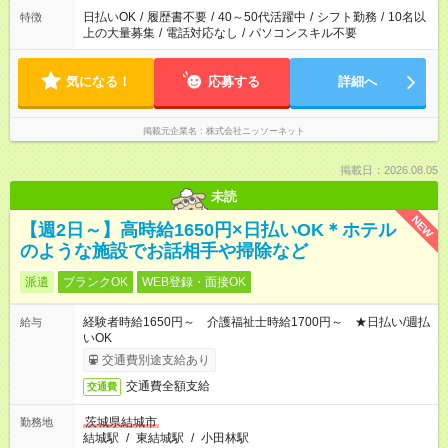
日払いOK
/
履歴書不要
/
40～50代活躍中
/
シフト勤務
/
10名以
特徴
上の大量募集
/
電話対応なし
/
パソコンスキル不要
気になる！
応募する
詳細へ
掲載元企業名
株式会社ニッソーネット
掲載日：2026.08.05
未読
NEW
【週2日～】高時給1650円×日払いOK＊ホテル
のような施設でお話相手や掃除など
派遣
ブランクOK
WEB登録・面接OK
経験者時給1650円～ 介護福祉士時給1700円～ ★日払い/週払
給与
いOK
交通費別途支給あり
交通費全額支給
交通費
茨城県結城市
勤務地
結城駅
/
東結城駅
/
小田林駅