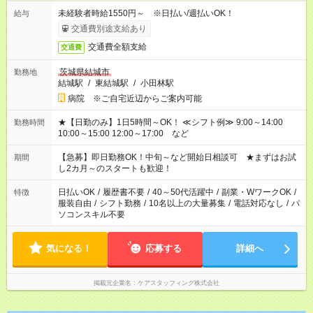
未経験者時給1550円～ ※日払い/週払いOK！
給与
交通費別途支給あり
交通費全額支給
交通費
茨城県結城市
勤務地
結城駅
/
東結城駅
/
小田林駅
病院 ※ご自宅近辺からご案内可能
★【日勤のみ】1日5時間～OK！ ≪シフト例≫ 9:00～14:00
勤務時間
10:00～15:00 12:00～17:00 など
【急募】即日勤務OK！中旬～など開始日相談可 ★まずはお試
期間
し2カ月～のスタートも歓迎！
日払いOK
/
履歴書不要
/
40～50代活躍中
/
副業・WワークOK
/
特徴
服装自由
/
シフト勤務
/
10名以上の大量募集
/
電話対応なし
/
パ
ソコンスキル不要
気になる！
応募する
詳細へ
掲載元企業名
ケアスタッフィング株式会社