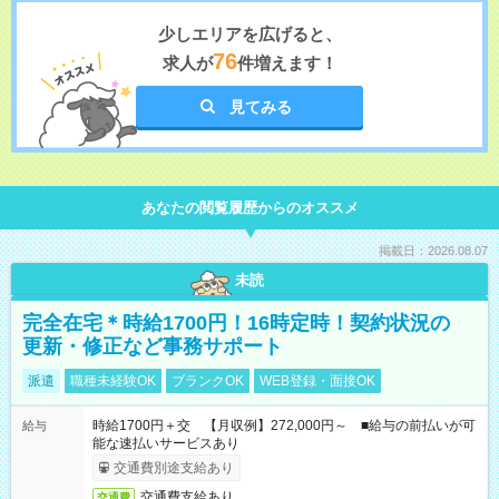
少しエリアを広げると、
76
求人が
件増えます！
見てみる
あなたの閲覧履歴からのオススメ
掲載日：2026.08.07
未読
完全在宅＊時給1700円！16時定時！契約状況の
更新・修正など事務サポート
派遣
職種未経験OK
ブランクOK
WEB登録・面接OK
時給1700円＋交 【月収例】272,000円～ ■給与の前払いが可
給与
能な速払いサービスあり
交通費別途支給あり
交通費支給あり
交通費