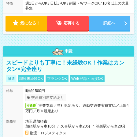
週1日からOK / 日払いOK / 副業・WワークOK / 10名以上の大量
特徴
募集
気になる！
応募する
詳細へ
未読
スピードよりも丁寧に！未経験OK！作業はカン
タン×完全座り
派遣
職種未経験OK
ブランクOK
WEB登録・面接OK
時給1500円
給与
交通費別途支給あり
実費支給／当社規定あり。通勤交通費実費支払／上限4
交通費
万円／月※規定あり
埼玉県加須市
勤務地
加須駅から車10分
/
久喜駅から車20分
/
鴻巣駅から車20分
物流・ロジスティクス