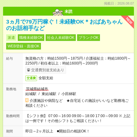
掲載日：2026.08.07
未読
NEW
3ヵ月で79万円稼ぐ！未経験OK＊おばあちゃん
のお話相手など
派遣
職種未経験OK
社会人未経験OK
ブランクOK
WEB登録・面接OK
無資格の方：時給1500円～1875円 / 介護福祉士：時給1800円～
給与
2250円 / 初任者以上：時給1600円～2000円
交通費別途支給あり
全額支給
交通費
茨城県結城市
勤務地
結城駅
/
東結城駅
/
小田林駅
介護施設や病院など ★自宅近くの施設がいいなど勤務地ご
相談ください
【シフト例】 07:00～16:00 09:00～18:00 17:00～09:00 ※ 上記
勤務時間
は一例です！その他シフトもご相談ください！
即日～2ヶ月以上 ■開始日の相談OK！
期間