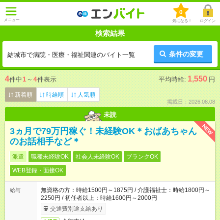
0
メニュー
気になる！
ログイン
検索結果
条件の変更
結城市で病院・医療・福祉関連のバイト一覧
4
1,550
件中
1
～
4
件表示
平均時給:
円
新着順
時給順
人気順
掲載日：2026.08.08
未読
NEW
3ヵ月で79万円稼ぐ！未経験OK＊おばあちゃん
のお話相手など＊
派遣
職種未経験OK
社会人未経験OK
ブランクOK
WEB登録・面接OK
無資格の方：時給1500円～1875円 / 介護福祉士：時給1800円～
給与
2250円 / 初任者以上：時給1600円～2000円
交通費別途支給あり