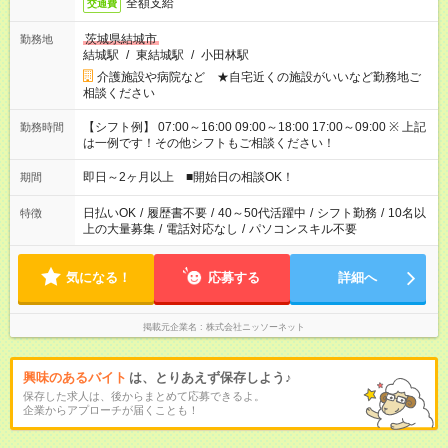
全額支給
交通費
茨城県結城市
勤務地
結城駅
/
東結城駅
/
小田林駅
介護施設や病院など ★自宅近くの施設がいいなど勤務地ご
相談ください
【シフト例】 07:00～16:00 09:00～18:00 17:00～09:00 ※ 上記
勤務時間
は一例です！その他シフトもご相談ください！
即日～2ヶ月以上 ■開始日の相談OK！
期間
日払いOK
/
履歴書不要
/
40～50代活躍中
/
シフト勤務
/
10名以
特徴
上の大量募集
/
電話対応なし
/
パソコンスキル不要
気になる！
応募する
詳細へ
掲載元企業名
株式会社ニッソーネット
興味のあるバイト
は、とりあえず保存しよう♪
保存した求人は、後からまとめて応募できるよ。
企業からアプローチが届くことも！