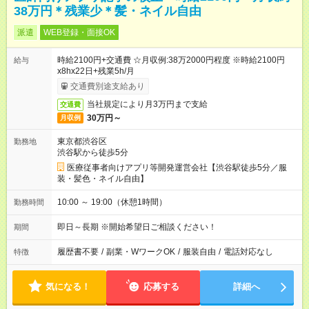
38万円＊残業少＊髪・ネイル自由
派遣
WEB登録・面接OK
時給2100円+交通費 ☆月収例:38万2000円程度 ※時給2100円
給与
x8hx22日+残業5h/月
交通費別途支給あり
当社規定により月3万円まで支給
交通費
30万円～
月収例
東京都渋谷区
勤務地
渋谷駅から徒歩5分
医療従事者向けアプリ等開発運営会社【渋谷駅徒歩5分／服
装・髪色・ネイル自由】
10:00 ～ 19:00（休憩1時間）
勤務時間
即日～長期 ※開始希望日ご相談ください！
期間
履歴書不要
/
副業・WワークOK
/
服装自由
/
電話対応なし
特徴
気になる！
応募する
詳細へ