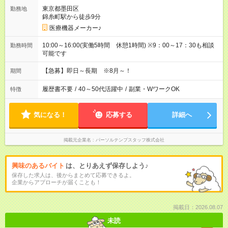
東京都墨田区
勤務地
錦糸町駅から徒歩9分
医療機器メーカー♪
10:00～16:00(実働5時間 休憩1時間) ※9：00～17：30も相談
勤務時間
可能です
【急募】即日～長期 ※8月～！
期間
履歴書不要
/
40～50代活躍中
/
副業・WワークOK
特徴
気になる！
応募する
詳細へ
掲載元企業名
パーソルテンプスタッフ株式会社
興味のあるバイト
は、とりあえず保存しよう♪
保存した求人は、後からまとめて応募できるよ。
企業からアプローチが届くことも！
掲載日：2026.08.07
未読