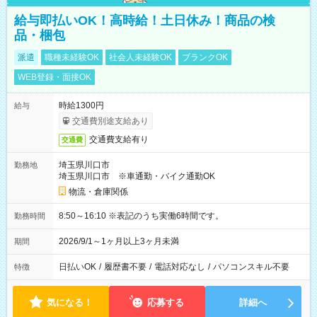
給与即払いOK！高時給！土日休み！商品の検
品・梱包
派遣
職種未経験OK
社会人未経験OK
ブランクOK
WEB登録・面接OK
時給1300円
給与
交通費別途支給あり
交通費支給有り
交通費
埼玉県川口市
勤務地
埼玉県川口市 ※車通勤・バイク通勤OK
物流・倉庫関係
8:50～16:10 ※表記のうち実働6時間です。
勤務時間
2026/9/1～1ヶ月以上3ヶ月未満
期間
日払いOK
/
履歴書不要
/
電話対応なし
/
パソコンスキル不要
特徴
気になる！
応募する
詳細へ