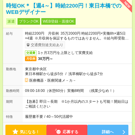
NEW
時短OK＊【週4～】時給2200円！東日本橋での
WEBデザイナー
派遣
ブランクOK
WEB登録・面接OK
時給2200円 月収例 35万2000円 時給2200円×実働8h×週5日
給与
×4週 ※月収例を保証するものではありません。※給与即受取り
サービス利用可（利用条件有）
交通費別途支給あり
1ヶ月3万円を上限として実費支給
交通費
30万円～
月収例
東京都中央区
勤務地
東日本橋駅から徒歩5分
/
浅草橋駅から徒歩7分
医療機器・医療関連メ－カ－
09:00-18:00（休憩60分）実働8時間 （残業少なめ！）
勤務時間
【急募】即日～長期 ※1か月以内のスタートも可能！開始日は
期間
ご相談ください
履歴書不要
/
40～50代活躍中
特徴
気になる！
応募する
詳細へ