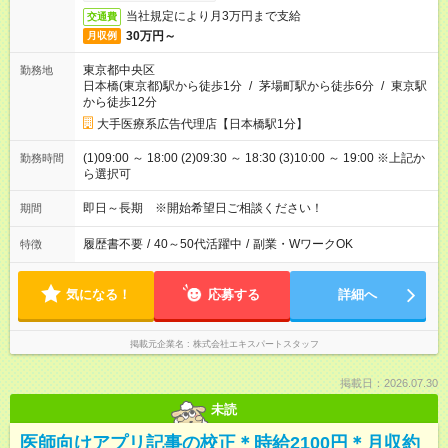
当社規定により月3万円まで支給
交通費
30万円～
月収例
東京都中央区
勤務地
日本橋(東京都)駅から徒歩1分
/
茅場町駅から徒歩6分
/
東京駅
から徒歩12分
大手医療系広告代理店【日本橋駅1分】
(1)09:00 ～ 18:00 (2)09:30 ～ 18:30 (3)10:00 ～ 19:00 ※上記か
勤務時間
ら選択可
即日～長期 ※開始希望日ご相談ください！
期間
履歴書不要
/
40～50代活躍中
/
副業・WワークOK
特徴
気になる！
応募する
詳細へ
掲載元企業名
株式会社エキスパートスタッフ
掲載日：2026.07.30
未読
医師向けアプリ記事の校正＊時給2100円＊月収約