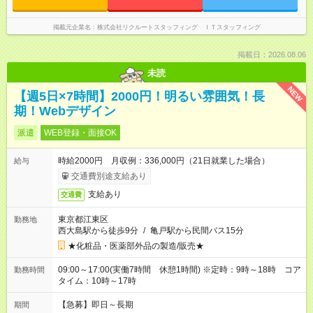
掲載元企業名
株式会社リクルートスタッフィング ＩＴスタッフィング
掲載日：2026.08.06
未読
NEW
【週5日×7時間】2000円！明るい雰囲気！長
期！Webデザイン
派遣
WEB登録・面接OK
時給2000円 月収例：336,000円（21日就業した場合）
給与
交通費別途支給あり
支給あり
交通費
東京都江東区
勤務地
西大島駅から徒歩9分
/
亀戸駅から民間バス15分
★化粧品・医薬部外品の製造/販売★
09:00～17:00(実働7時間 休憩1時間) ※定時：9時～18時 コア
勤務時間
タイム：10時～17時
【急募】即日～長期
期間