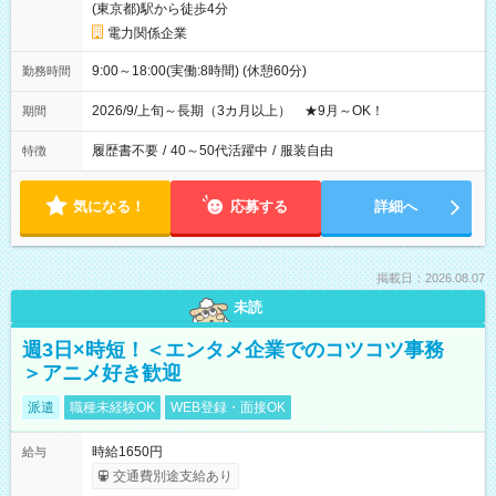
(東京都)駅から徒歩4分
電力関係企業
9:00～18:00(実働:8時間) (休憩60分)
勤務時間
2026/9/上旬～長期（3カ月以上） ★9月～OK！
期間
履歴書不要
/
40～50代活躍中
/
服装自由
特徴
気になる！
応募する
詳細へ
掲載日：2026.08.07
未読
週3日×時短！＜エンタメ企業でのコツコツ事務
＞アニメ好き歓迎
派遣
職種未経験OK
WEB登録・面接OK
時給1650円
給与
交通費別途支給あり