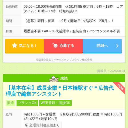
09:00～18:00(実働8時間 休憩1時間) ※定時：9時～18時 コア
勤務時間
タイム：10時～17時 時短相談OK
【急募】即日～長期 ～9月で開始日ご相談OK ※8月～！
期間
履歴書不要
/
40～50代活躍中
/
服装自由
/
パソコンスキル不要
特徴
気になる！
応募する
詳細へ
掲載元企業名
パーソルテンプスタッフ株式会社
掲載日：2026.08.04
未読
NEW
【基本在宅】成長企業＊日本橋駅すぐ＊広告代
理店で編集アシスタント
派遣
ブランクOK
WEB登録・面接OK
時給1800円＋交通費 ☆月収例:33万9000円程度 ※時給1800円
給与
x8hx22日+残業10h/月
交通費別途支給あり