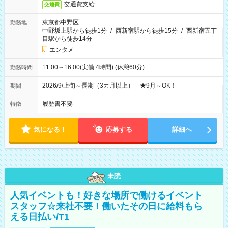
交通費支給
交通費
東京都中野区
勤務地
中野坂上駅から徒歩1分
/
西新宿駅から徒歩15分
/
西新宿五丁
目駅から徒歩14分
エンタメ
11:00～16:00(実働:4時間) (休憩60分)
勤務時間
2026/9/上旬～長期（3カ月以上） ★9月～OK！
期間
履歴書不要
特徴
気になる！
応募する
詳細へ
未読
人気イベントも！好きな場所で働けるイベント
スタッフ☆来社不要！働いたその日に給料もら
える日払い/T1