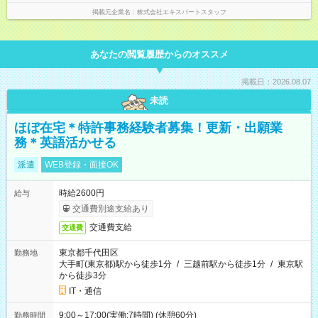
掲載元企業名
株式会社エキスパートスタッフ
あなたの閲覧履歴からのオススメ
掲載日：2026.08.07
未読
ほぼ在宅＊特許事務経験者募集！更新・出願業
務＊英語活かせる
派遣
WEB登録・面接OK
時給2600円
給与
交通費別途支給あり
交通費支給
交通費
東京都千代田区
勤務地
大手町(東京都)駅から徒歩1分
/
三越前駅から徒歩1分
/
東京駅
から徒歩3分
IT・通信
9:00～17:00(実働:7時間) (休憩60分)
勤務時間