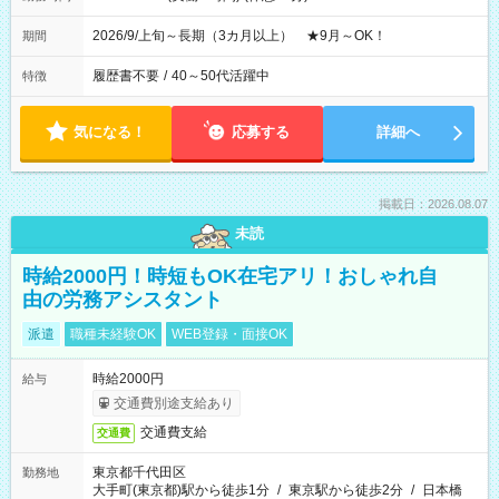
2026/9/上旬～長期（3カ月以上） ★9月～OK！
期間
履歴書不要
/
40～50代活躍中
特徴
気になる！
応募する
詳細へ
掲載日：2026.08.07
未読
時給2000円！時短もOK在宅アリ！おしゃれ自
由の労務アシスタント
派遣
職種未経験OK
WEB登録・面接OK
時給2000円
給与
交通費別途支給あり
交通費支給
交通費
東京都千代田区
勤務地
大手町(東京都)駅から徒歩1分
/
東京駅から徒歩2分
/
日本橋