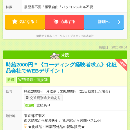
履歴書不要
/
服装自由
/
パソコンスキル不要
特徴
気になる！
応募する
詳細へ
掲載元企業名
パーソルテンプスタッフ株式会社
掲載日：2026.08.04
未読
NEW
時給2000円＊《コーディング経験者求ム》化粧
品会社でWEBデザイン！
派遣
WEB登録・面接OK
時給2000円 月収例：336,000円（21日就業した場合）
給与
交通費別途支給あり
支給あり
交通費
東京都江東区
勤務地
西大島駅から徒歩9分
/
亀戸駅から民間バス15分
★化粧品・医薬部外品の製造/販売★