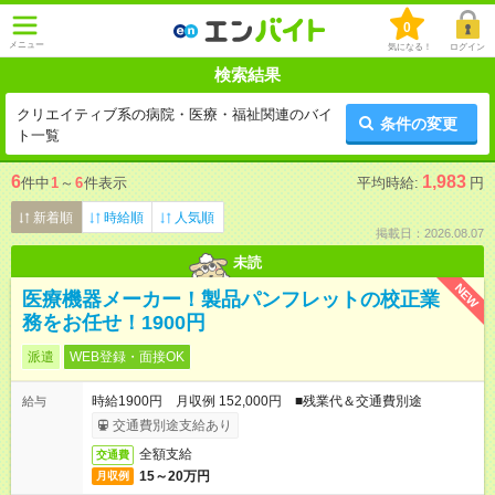
0
メニュー
気になる！
ログイン
検索結果
クリエイティブ系の病院・医療・福祉関連のバイ
条件の変更
ト一覧
6
1,983
件中
1
～
6
件表示
平均時給:
円
新着順
時給順
人気順
掲載日：2026.08.07
未読
NEW
医療機器メーカー！製品パンフレットの校正業
務をお任せ！1900円
派遣
WEB登録・面接OK
時給1900円 月収例 152,000円 ■残業代＆交通費別途
給与
交通費別途支給あり
全額支給
交通費
15～20万円
月収例