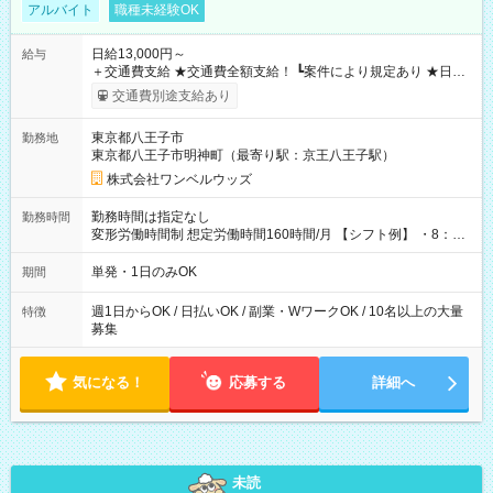
アルバイト
職種未経験OK
日給13,000円～
給与
＋交通費支給 ★交通費全額支給！ ┗案件により規定あり ★日払
いOK！（規定あり） ┗働いたその日に現金GET♪ お仕事後はコ
交通費別途支給あり
ンビニATMから 日払い分を引き落とせます！ 【試用期間】試
用期間なし
東京都八王子市
勤務地
東京都八王子市明神町（最寄り駅：京王八王子駅）
株式会社ワンベルウッズ
勤務時間は指定なし
勤務時間
変形労働時間制 想定労働時間160時間/月 【シフト例】 ・8：00
～21：00
単発・1日のみOK
期間
週1日からOK / 日払いOK / 副業・WワークOK / 10名以上の大量
特徴
募集
気になる！
応募する
詳細へ
未読