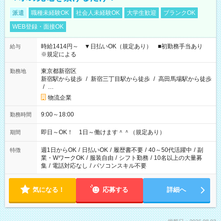
派遣
職種未経験OK
社会人未経験OK
大学生歓迎
ブランクOK
WEB登録・面接OK
時給1414円～ ▼日払いOK（規定あり） ■初勤務手当あり
給与
※規定による
東京都新宿区
勤務地
新宿駅から徒歩
/
新宿三丁目駅から徒歩
/
高田馬場駅から徒歩
/
…
物流企業
9:00～18:00
勤務時間
即日～OK！ 1日～働けます＾＾（規定あり）
期間
週1日からOK
/
日払いOK
/
履歴書不要
/
40～50代活躍中
/
副
特徴
業・WワークOK
/
服装自由
/
シフト勤務
/
10名以上の大量募
集
/
電話対応なし
/
パソコンスキル不要
気になる！
応募する
詳細へ