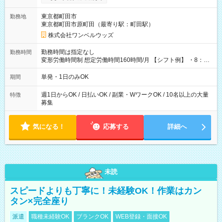
ンビニATMから 日払い分を引き落とせます！ 【試用期間】試
用期間なし
東京都町田市
勤務地
東京都町田市原町田（最寄り駅：町田駅）
株式会社ワンベルウッズ
勤務時間は指定なし
勤務時間
変形労働時間制 想定労働時間160時間/月 【シフト例】 ・8：00
～21：00
単発・1日のみOK
期間
週1日からOK / 日払いOK / 副業・WワークOK / 10名以上の大量
特徴
募集
気になる！
応募する
詳細へ
未読
スピードよりも丁寧に！未経験OK！作業はカン
タン×完全座り
派遣
職種未経験OK
ブランクOK
WEB登録・面接OK