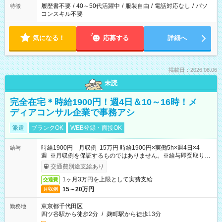
履歴書不要
/
40～50代活躍中
/
服装自由
/
電話対応なし
/
パソ
特徴
コンスキル不要
気になる！
応募する
詳細へ
掲載日：2026.08.06
未読
完全在宅＊時給1900円！週4日＆10～16時！メ
ディアコンサル企業で事務アシ
派遣
ブランクOK
WEB登録・面接OK
時給1900円 月収例 15万円 時給1900円×実働5h×週4日×4
給与
週 ※月収例を保証するものではありません。※給与即受取りサ
ービス利用可（利用条件有）
交通費別途支給あり
1ヶ月3万円を上限として実費支給
交通費
15～20万円
月収例
東京都千代田区
勤務地
四ツ谷駅から徒歩2分
/
麹町駅から徒歩13分