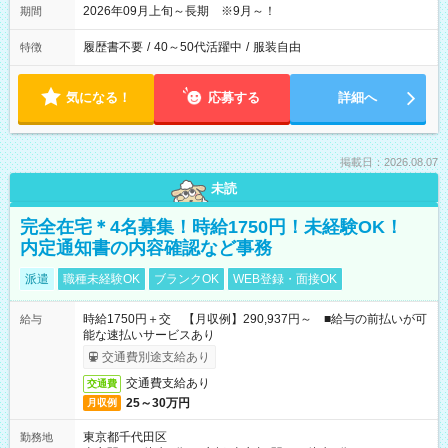
2026年09月上旬～長期 ※9月～！
期間
履歴書不要
/
40～50代活躍中
/
服装自由
特徴
気になる！
応募する
詳細へ
掲載日：2026.08.07
未読
完全在宅＊4名募集！時給1750円！未経験OK！
内定通知書の内容確認など事務
派遣
職種未経験OK
ブランクOK
WEB登録・面接OK
時給1750円＋交 【月収例】290,937円～ ■給与の前払いが可
給与
能な速払いサービスあり
交通費別途支給あり
交通費支給あり
交通費
25～30万円
月収例
東京都千代田区
勤務地