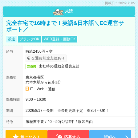
掲載日：2026.08.05
未読
完全在宅で16時まで！英語&日本語＼EC運営サ
ポート／
派遣
ブランクOK
WEB登録・面接OK
時給2450円＋交
給与
交通費別途支給あり
出社時の通勤交通費支給
交通費
東京都港区
勤務地
六本木駅から徒歩3分
IT・Web・通信
9:00～16:00
勤務時間
2026/8/17～長期 ※長期更新予定 ※8月～OK！
期間
履歴書不要
/
40～50代活躍中
/
服装自由
特徴
気になる！
応募する
詳細へ