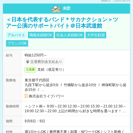
掲載日：2026.08.03
未読
＜日本を代表するバンド＊サカナクション＞ツ
アー公演のサポートバイト＠日本武道館
アルバイト
職種未経験OK
社会人未経験OK
大学生歓迎
ブランクOK
時給1250円～
給与
交通費別途支給あり
支給（規定有り）
交通費
東京都千代田区
勤務地
九段下駅から徒歩5分
/
竹橋駅から徒歩10分
/
神保町駅から徒
歩15分
/
…
株式会社ライブパワー
＜シフト例＞ 9:00～22:30 12:30～22:00 15:30～21:00 12:30～
勤務時間
19:00 12:30～22:00 上記の時間から好きな時間を選べます！ ※
時間は変更となる可能性があります
9月8日・9日
期間
週1日からOK
/
履歴書不要
/
副業・WワークOK
/
シフト勤務
/
特徴