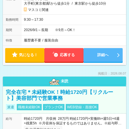
大手町(東京都)駅から徒歩1分
/
東京駅から徒歩10分
マスコミ関連
9:30～17:30
勤務時間
2026/9/1～長期 ※9月～OK！
期間
履歴書不要
/
服装自由
特徴
気になる！
応募する
詳細へ
掲載日：2026.08.07
未読
完全在宅＊未経験OK！時給1720円【リクルー
ト】美容部門で営業事務
派遣
職種未経験OK
ブランクOK
WEB登録・面接OK
時給1720円 月収例 28万円 時給1720円×実働8h×週5日×4週
給与
+残業5h ※月収例を保証するものではありません。※給与即受
取りサービス利用可（利用条件有）