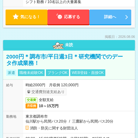
シフト勤務
/
10名以上の大量募集
気になる！
応募する
詳細へ
掲載日：2026.08.06
未読
2000円＊調布市/平日週3日＊研究機関でのデー
タ作成業務！
派遣
職種未経験OK
ブランクOK
WEB登録・面接OK
時給2000円 月収例 120,000円
給与
交通費別途支給あり
全額支給
交通費
10～15万円
月収例
東京都調布市
勤務地
仙川駅から民間バス20分
/
三鷹駅から民間バス20分
消防・防災に関する財団法人