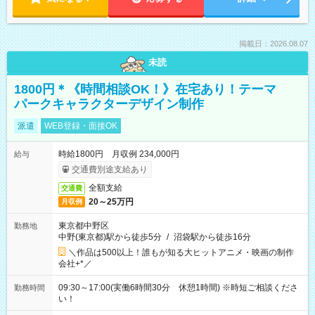
掲載日：2026.08.07
未読
1800円＊《時間相談OK！》在宅あり！テーマ
パークキャラクターデザイン制作
派遣
WEB登録・面接OK
時給1800円 月収例 234,000円
給与
交通費別途支給あり
全額支給
交通費
20～25万円
月収例
東京都中野区
勤務地
中野(東京都)駅から徒歩5分
/
沼袋駅から徒歩16分
＼作品は500以上！誰もが知る大ヒットアニメ・映画の制作
会社+*／
09:30～17:00(実働6時間30分 休憩1時間) ※時短ご相談くださ
勤務時間
い！