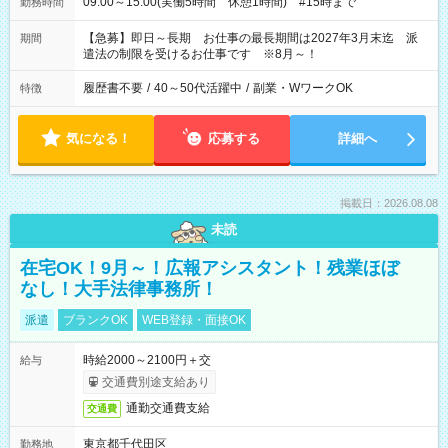
09:00～15:00(実働5時間 休憩1時間) #15時まで
勤務時間
【急募】即日～長期 お仕事の最長期間は2027年3月末迄 派
期間
遣法の制限を受けるお仕事です ※8月～！
履歴書不要
/
40～50代活躍中
/
副業・WワークOK
特徴
気になる！
応募する
詳細へ
掲載日：2026.08.08
未読
在宅OK！9月～！広報アシスタント！残業ほぼ
なし！大手法律事務所！
派遣
ブランクOK
WEB登録・面接OK
時給2000～2100円＋交
給与
交通費別途支給あり
通勤交通費支給
交通費
東京都千代田区
勤務地