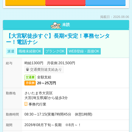
掲載日：2026.08.06
未読
【大宮駅徒歩すぐ】長期×安定！事務センタ
ー！電話ナシ
派遣
職種未経験OK
ブランクOK
WEB登録・面接OK
時給1300円 月収例 201,500円
給与
交通費別途支給あり
全額支給
交通費
20～25万円
月収例
さいたま市大宮区
勤務地
大宮(埼玉県)駅から徒歩3分
事務代行業
08:30～17:15(実働7時間45分 休憩1時間)
勤務時間
2026年08月下旬～長期 ※8月～！
期間