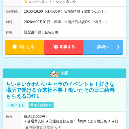
コンサルタント・シンクタンク
10:00-16:00（休憩60分）実働5時間（残業少なめ！）
勤務時間
2026年09月01日～長期 ※開始日相談OK ※9月～！
期間
履歴書不要
/
服装自由
特徴
気になる！
応募する
詳細へ
未読
ちいさいかわいいキャラのイベントも！好きな
場所で働ける☆来社不要！働いたその日に給料
もらえる◎/T1
アルバイト
職種未経験OK
日給13,000円～
給与
＋交通費支給 ★交通費全額支給！ ┗案件により規定あり ★日払
いOK！（規定あり） ┗働いたその日に現金GET♪ お仕事後はコ
交通費別途支給あり