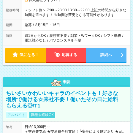
株式会社ライブパワー
＜シフト例＞ 7:00～23:00 13:30～22:00 上記の時間から好きな
勤務時間
時間を選べます！ ※時間は変更となる可能性があります
急募！8月15日・16日
期間
週1日からOK
/
履歴書不要
/
副業・WワークOK
/
シフト勤務
/
特徴
電話対応なし
/
パソコンスキル不要
気になる！
応募する
詳細へ
未読
ちいさいかわいいキャラのイベントも！好きな
場所で働ける☆来社不要！働いたその日に給料
もらえる◎/T1
アルバイト
職種未経験OK
日給13,000円～
給与
＋交通費支給 ★交通費全額支給！ ┗案件により規定あり ★日払