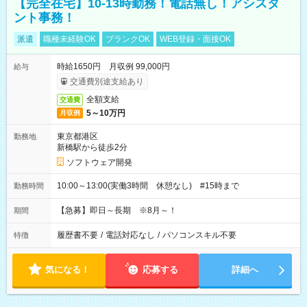
【完全在宅】10-13時勤務！電話無し！アシスタ
ント事務！
派遣
職種未経験OK
ブランクOK
WEB登録・面接OK
時給1650円 月収例 99,000円
給与
交通費別途支給あり
全額支給
交通費
5～10万円
月収例
東京都港区
勤務地
新橋駅から徒歩2分
ソフトウェア開発
10:00～13:00(実働3時間 休憩なし) #15時まで
勤務時間
【急募】即日～長期 ※8月～！
期間
履歴書不要
/
電話対応なし
/
パソコンスキル不要
特徴
気になる！
応募する
詳細へ