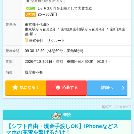
交通費別途支給あり
1ヶ月3万円を上限として実費支給
交通費
25～30万円
月収例
東京都千代田区
勤務地
東京駅から徒歩2分
/
京橋(東京都)駅から徒歩4分
/
宝町(東京
都)駅
/
…
株式会社 リクルート
09:30-18:30（休憩60分）実働8時間
勤務時間
2026年10月01日～長期 ※開始日相談OK ※10月～！
期間
履歴書不要
特徴
気になる！
応募する
詳細へ
掲載日：2026.08.07
未読
【シフト自由・現金手渡しOK】iPhoneなどス
マホの充電を繋げるだけ！