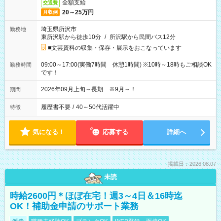
全額支給
交通費
20～25万円
月収例
埼玉県所沢市
勤務地
東所沢駅から徒歩10分
/
所沢駅から民間バス12分
■文芸資料の収集・保存・展示をおこなっています
09:00～17:00(実働7時間 休憩1時間) ※10時～18時もご相談OK
勤務時間
です！
2026年09月上旬～長期 ※9月～！
期間
履歴書不要
/
40～50代活躍中
特徴
気になる！
応募する
詳細へ
掲載日：2026.08.07
未読
時給2600円＊ほぼ在宅！週3～4日＆16時迄
OK！補助金申請のサポート業務