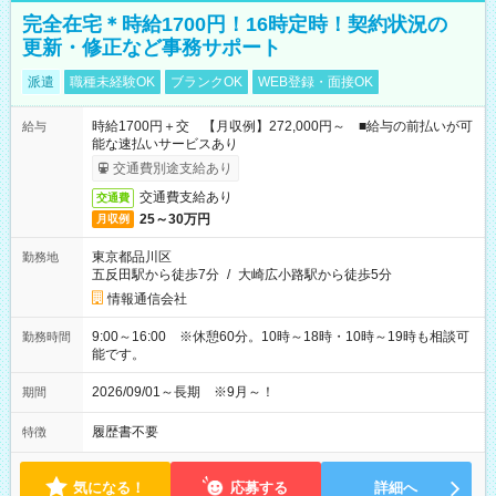
完全在宅＊時給1700円！16時定時！契約状況の
更新・修正など事務サポート
派遣
職種未経験OK
ブランクOK
WEB登録・面接OK
時給1700円＋交 【月収例】272,000円～ ■給与の前払いが可
給与
能な速払いサービスあり
交通費別途支給あり
交通費支給あり
交通費
25～30万円
月収例
東京都品川区
勤務地
五反田駅から徒歩7分
/
大崎広小路駅から徒歩5分
情報通信会社
9:00～16:00 ※休憩60分。10時～18時・10時～19時も相談可
勤務時間
能です。
2026/09/01～長期 ※9月～！
期間
履歴書不要
特徴
気になる！
応募する
詳細へ