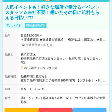
人気イベントも！好きな場所で働けるイベント
スタッフ☆来社不要！働いたその日に給料もら
える日払い/T1
アルバイト
職種未経験OK
日給13,000円～
給与
＋交通費支給 ★交通費全額支給！ ┗案件により規定あり ★日払
いOK！（規定あり） ┗働いたその日に現金GET♪ お仕事後はコ
交通費別途支給あり
ンビニATMから 日払い分を引き落とせます！ 【試用期間】試
用期間なし
横浜市西区
勤務地
神奈川県横浜市西区みなとみらい（最寄り駅：みなとみらい
駅）
株式会社ワンベルウッズ
勤務時間は指定なし
勤務時間
変形労働時間制 想定労働時間160時間/月 【シフト例】 ・8：00
～21：00
単発・1日のみOK
期間
週1日からOK / 日払いOK / 副業・WワークOK / 10名以上の大量
特徴
募集