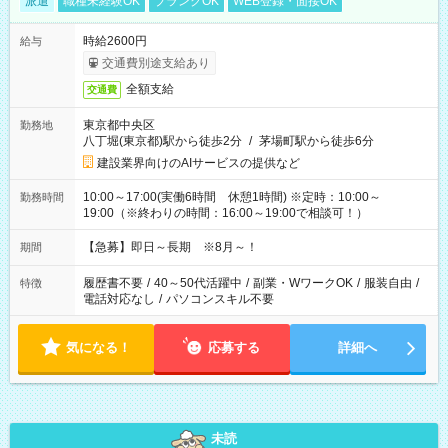
派遣
職種未経験OK
ブランクOK
WEB登録・面接OK
時給2600円
給与
交通費別途支給あり
全額支給
交通費
東京都中央区
勤務地
八丁堀(東京都)駅から徒歩2分
/
茅場町駅から徒歩6分
建設業界向けのAIサービスの提供など
10:00～17:00(実働6時間 休憩1時間) ※定時：10:00～
勤務時間
19:00（※終わりの時間：16:00～19:00で相談可！）
【急募】即日～長期 ※8月～！
期間
履歴書不要
/
40～50代活躍中
/
副業・WワークOK
/
服装自由
/
特徴
電話対応なし
/
パソコンスキル不要
気になる！
応募する
詳細へ
未読