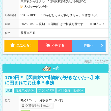
東京駅から徒歩1分
/
京橋(東京都)駅から徒歩5分
人材サービス会社
9:30～18:15 ※残業はほとんどありません。※休憩60分。
勤務時間
2026/10/01～長期 ※開始日はご相談可能です！ ※10月～！
期間
履歴書不要
特徴
気になる！
応募する
詳細へ
掲載日：2026.08.07
未読
1750円＊【図書館や博物館が好きなかたへ】本
に囲まれてお仕事＊事務
派遣
職種未経験OK
ブランクOK
WEB登録・面接OK
時給1750円 月収例 245,000円
給与
交通費別途支給あり