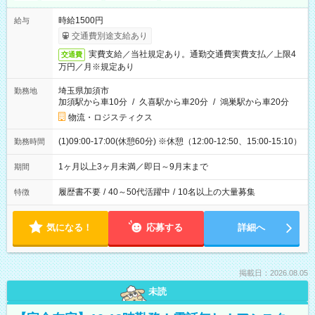
時給1500円
給与
交通費別途支給あり
実費支給／当社規定あり。通勤交通費実費支払／上限4
交通費
万円／月※規定あり
埼玉県加須市
勤務地
加須駅から車10分
/
久喜駅から車20分
/
鴻巣駅から車20分
物流・ロジスティクス
(1)09:00-17:00(休憩60分) ※休憩（12:00-12:50、15:00-15:10）
勤務時間
1ヶ月以上3ヶ月未満／即日～9月末まで
期間
履歴書不要
/
40～50代活躍中
/
10名以上の大量募集
特徴
気になる！
応募する
詳細へ
掲載日：2026.08.05
未読