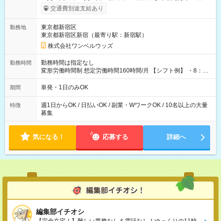
いOK！（規定あり） ┗働いたその日に現金GET♪ お仕事後はコ
交通費別途支給あり
ンビニATMから 日払い分を引き落とせます！ 【試用期間】試
用期間なし
東京都新宿区
勤務地
東京都新宿区新宿（最寄り駅：新宿駅）
株式会社ワンベルウッズ
勤務時間は指定なし
勤務時間
変形労働時間制 想定労働時間160時間/月 【シフト例】 ・8：00
～21：00
単発・1日のみOK
期間
週1日からOK / 日払いOK / 副業・WワークOK / 10名以上の大量
特徴
募集
気になる！
応募する
詳細へ
編集部イチオシ