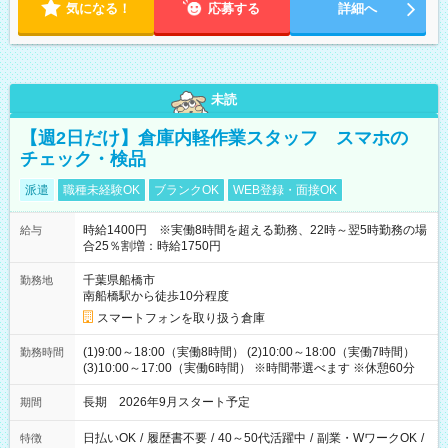
気になる！
応募する
詳細へ
未読
【週2日だけ】倉庫内軽作業スタッフ スマホの
チェック・検品
派遣
職種未経験OK
ブランクOK
WEB登録・面接OK
時給1400円 ※実働8時間を超える勤務、22時～翌5時勤務の場
給与
合25％割増：時給1750円
千葉県船橋市
勤務地
南船橋駅から徒歩10分程度
スマートフォンを取り扱う倉庫
(1)9:00～18:00（実働8時間） (2)10:00～18:00（実働7時間）
勤務時間
(3)10:00～17:00（実働6時間） ※時間帯選べます ※休憩60分
長期 2026年9月スタート予定
期間
日払いOK
/
履歴書不要
/
40～50代活躍中
/
副業・WワークOK
/
特徴