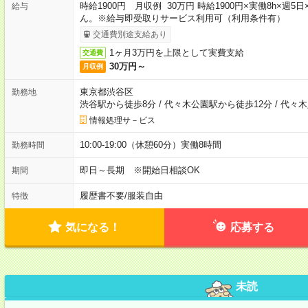
時給1900円 月収例 30万円 時給1900円×実働8h×
給与
ん。※給与即受取りサービス利用可（利用条件有）
交通費別途支給あり
1ヶ月3万円を上限として実費支給
交通費
30万円～
月収例
東京都渋谷区
勤務地
渋谷駅から徒歩8分
/
代々木公園駅から徒歩12分
/
代々木
情報処理サ－ビス
10:00-19:00（休憩60分）実働8時間
勤務時間
即日～長期 ※開始日相談OK
期間
履歴書不要
/
服装自由
特徴
気になる！
応募する
未読