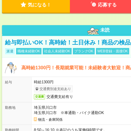
気になる！
応募する
未読
給与即払いOK！高時給！土日休み！商品の検品
派遣
職種未経験OK
社会人未経験OK
ブランクOK
WEB登録・面接OK
高時給1300円！長期就業可能！未経験者大歓迎！
時給1300円
給与
交通費別途支給あり
交通費支給有り
交通費
埼玉県川口市
勤務地
埼玉県川口市 ※車通勤・バイク通勤OK
物流・倉庫関係
8:50～16:10 ※表記のうち実働6時間です。
勤務時間