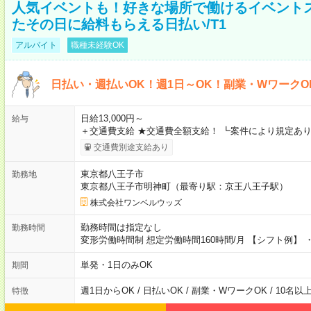
人気イベントも！好きな場所で働けるイベント
たその日に給料もらえる日払い/T1
アルバイト
職種未経験OK
日払い・週払いOK！週1日～OK！副業・WワークO
日給13,000円～
給与
＋交通費支給 ★交通費全額支給！ ┗案件により規定あり
交通費別途支給あり
東京都八王子市
勤務地
東京都八王子市明神町（最寄り駅：京王八王子駅）
株式会社ワンベルウッズ
勤務時間は指定なし
勤務時間
変形労働時間制 想定労働時間160時間/月 【シフト例】 ・8
単発・1日のみOK
期間
週1日からOK / 日払いOK / 副業・WワークOK / 10名
特徴