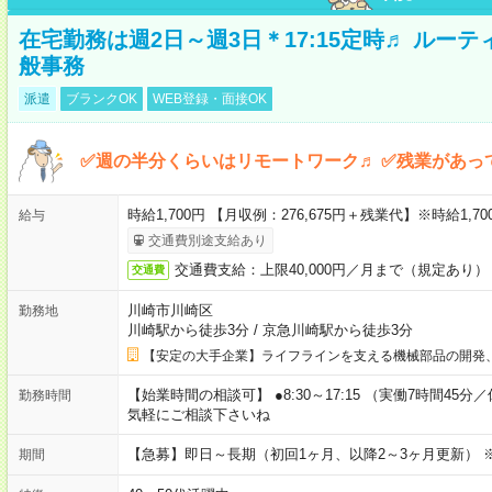
在宅勤務は週2日～週3日＊17:15定時♬ ルー
般事務
派遣
ブランクOK
WEB登録・面接OK
✅週の半分くらいはリモートワーク♬ ✅残業があっ
時給1,700円 【月収例：276,675円＋残業代】※時給1,7
給与
交通費別途支給あり
交通費支給：上限40,000円／月まで（規定あり）
交通費
川崎市川崎区
勤務地
川崎駅から徒歩3分
/
京急川崎駅から徒歩3分
【安定の大手企業】ライフラインを支える機械部品の開発
【始業時間の相談可】 ●8:30～17:15 （実働7時間45
勤務時間
気軽にご相談下さいね
【急募】即日～長期（初回1ヶ月、以降2～3ヶ月更新） 
期間