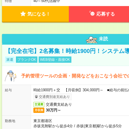
40～50代活躍中
特徴
気になる！
応募する
未読
【完全在宅】2名募集！時給1900円！システム
派遣
ブランクOK
WEB登録・面接OK
予約管理ツールの企画・開発などをおこなう会社で
時給1900円＋交 【月収例】304,000円～ ■給与の
給与
交通費別途支給あり
交通費支給あり
交通費
30万円～
月収例
東京都港区
勤務地
赤坂見附駅から徒歩4分
/
赤坂(東京都)駅から徒歩5分