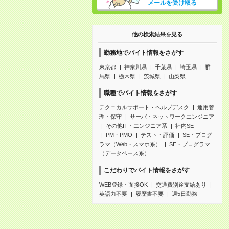
メールを受け取る
他の検索結果を見る
勤務地でバイト情報をさがす
東京都
神奈川県
千葉県
埼玉県
群
馬県
栃木県
茨城県
山梨県
職種でバイト情報をさがす
テクニカルサポート・ヘルプデスク
運用管
理・保守
サーバ・ネットワークエンジニア
その他IT・エンジニア系
社内SE
PM・PMO
テスト・評価
SE・プログ
ラマ（Web・スマホ系）
SE・プログラマ
（データベース系）
こだわりでバイト情報をさがす
WEB登録・面接OK
交通費別途支給あり
英語力不要
履歴書不要
週5日勤務