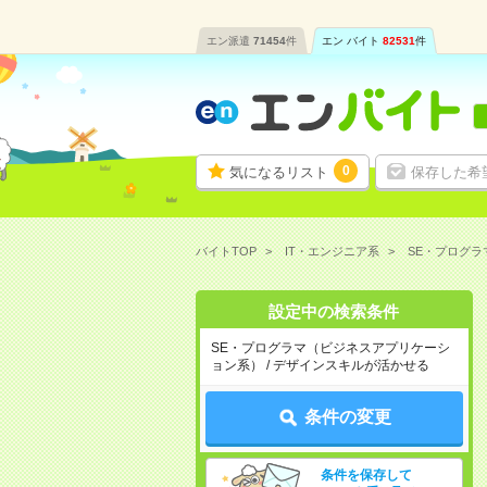
エン派遣
71454
件
エン バイト
82531
件
0
気になるリスト
保存した希
バイトTOP
IT・エンジニア系
SE・プログ
設定中の検索条件
SE・プログラマ（ビジネスアプリケーシ
ョン系） / デザインスキルが活かせる
条件の変更
条件を保存して