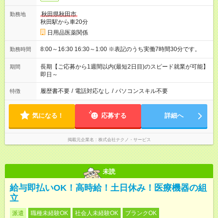
秋田県秋田市
勤務地
秋田駅から車20分
日用品医薬関係
8:00～16:30 16:30～1:00 ※表記のうち実働7時間30分です。
勤務時間
長期【ご応募から1週間以内(最短2日目)のスピード就業が可能】
期間
即日～
履歴書不要
/
電話対応なし
/
パソコンスキル不要
特徴
気になる！
応募する
詳細へ
掲載元企業名
株式会社テクノ・サービス
未読
給与即払いOK！高時給！土日休み！医療機器の組
立
派遣
職種未経験OK
社会人未経験OK
ブランクOK