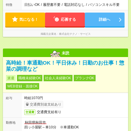
日払いOK
/
履歴書不要
/
電話対応なし
/
パソコンスキル不要
特徴
気になる！
応募する
詳細へ
掲載元企業名
株式会社テクノ・サービス
未読
高時給！車通勤OK！平日休み！日勤のお仕事！惣
菜の調理など
派遣
職種未経験OK
社会人未経験OK
ブランクOK
WEB登録・面接OK
時給1070円
給与
交通費別途支給あり
交通費支給有り
交通費
秋田県秋田市
勤務地
四ッ小屋駅～車10分 ※車通勤OK