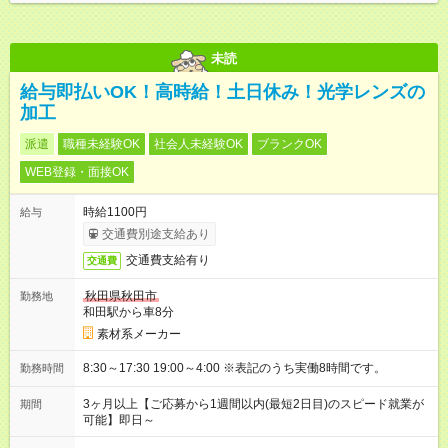
未読
給与即払いOK！高時給！土日休み！光学レンズの
加工
派遣
職種未経験OK
社会人未経験OK
ブランクOK
WEB登録・面接OK
時給1100円
給与
交通費別途支給あり
交通費支給有り
交通費
秋田県秋田市
勤務地
和田駅から車8分
素材系メーカー
8:30～17:30 19:00～4:00 ※表記のうち実働8時間です。
勤務時間
3ヶ月以上【ご応募から1週間以内(最短2日目)のスピード就業が
期間
可能】即日～