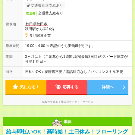
交通費別途支給あり
交通費支給有り
交通費
秋田県秋田市
勤務地
秋田駅から車14分
食品関連企業
19:00～4:00 ※表記のうち実働8時間です。
勤務時間
3ヶ月以上【ご応募から1週間以内(最短2日目)のスピード就業が
期間
可能】即日～
日払いOK
/
履歴書不要
/
電話対応なし
/
パソコンスキル不要
特徴
気になる！
応募する
詳細へ
掲載元企業名
株式会社テクノ・サービス
未読
給与即払いOK！高時給！土日休み！フローリング