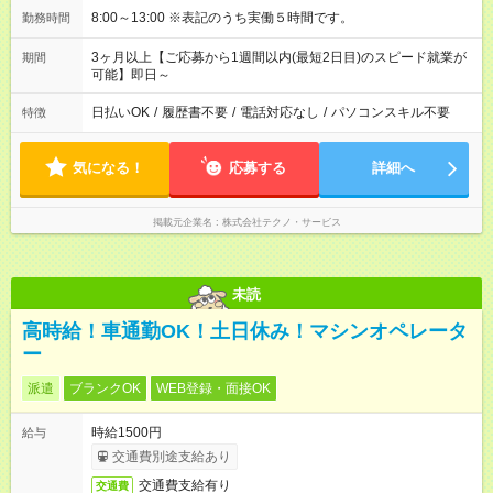
8:00～13:00 ※表記のうち実働５時間です。
勤務時間
3ヶ月以上【ご応募から1週間以内(最短2日目)のスピード就業が
期間
可能】即日～
日払いOK
/
履歴書不要
/
電話対応なし
/
パソコンスキル不要
特徴
気になる！
応募する
詳細へ
掲載元企業名
株式会社テクノ・サービス
未読
高時給！車通勤OK！土日休み！マシンオペレータ
ー
派遣
ブランクOK
WEB登録・面接OK
時給1500円
給与
交通費別途支給あり
交通費支給有り
交通費