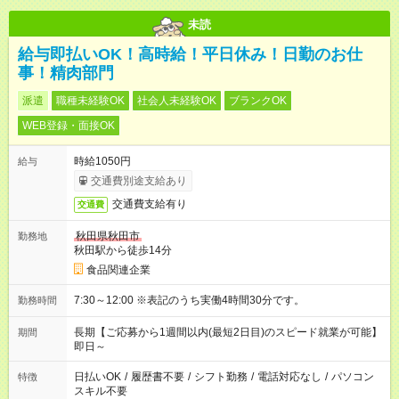
未読
給与即払いOK！高時給！平日休み！日勤のお仕
事！精肉部門
派遣
職種未経験OK
社会人未経験OK
ブランクOK
WEB登録・面接OK
時給1050円
給与
交通費別途支給あり
交通費支給有り
交通費
秋田県秋田市
勤務地
秋田駅から徒歩14分
食品関連企業
7:30～12:00 ※表記のうち実働4時間30分です。
勤務時間
長期【ご応募から1週間以内(最短2日目)のスピード就業が可能】
期間
即日～
日払いOK
/
履歴書不要
/
シフト勤務
/
電話対応なし
/
パソコン
特徴
スキル不要