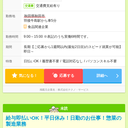
交通費支給有り
交通費
秋田県秋田市
勤務地
羽後牛島駅から車5分
食品関連企業
9:00～15:00 ※表記のうち実働6時間です。
勤務時間
長期【ご応募から1週間以内(最短2日目)のスピード就業が可能】
期間
即日～
日払いOK
/
履歴書不要
/
電話対応なし
/
パソコンスキル不要
特徴
気になる！
応募する
詳細へ
掲載元企業名
株式会社テクノ・サービス
未読
給与即払いOK！平日休み！日勤のお仕事！惣菜の
製造業務