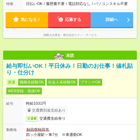
日払いOK
/
履歴書不要
/
電話対応なし
/
パソコンスキル不要
特徴
気になる！
応募する
詳細へ
掲載元企業名
株式会社テクノ・サービス
未読
給与即払いOK！平日休み！日勤のお仕事！値札貼
り・仕分け
派遣
職種未経験OK
社会人未経験OK
ブランクOK
WEB登録・面接OK
時給1031円
給与
交通費別途支給あり
交通費支給有り
交通費
秋田県秋田市
勤務地
四ッ小屋駅～車7分 ※車通勤OK