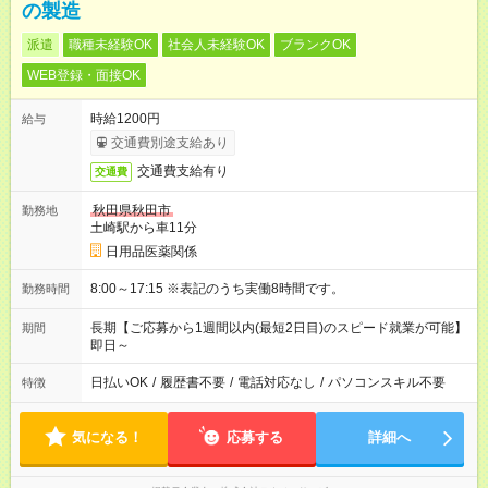
の製造
派遣
職種未経験OK
社会人未経験OK
ブランクOK
WEB登録・面接OK
時給1200円
給与
交通費別途支給あり
交通費支給有り
交通費
秋田県秋田市
勤務地
土崎駅から車11分
日用品医薬関係
8:00～17:15 ※表記のうち実働8時間です。
勤務時間
長期【ご応募から1週間以内(最短2日目)のスピード就業が可能】
期間
即日～
日払いOK
/
履歴書不要
/
電話対応なし
/
パソコンスキル不要
特徴
気になる！
応募する
詳細へ