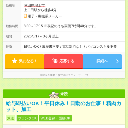
秋田県潟上市
勤務地
上二田駅から徒歩4分
電子・機械系メーカー
8:30～17:15 ※表記のうち実働7時間40分です。
勤務時間
2026/8/17～3ヶ月以上
期間
日払いOK
/
履歴書不要
/
電話対応なし
/
パソコンスキル不要
特徴
気になる！
応募する
詳細へ
掲載元企業名
株式会社テクノ・サービス
未読
給与即払いOK！平日休み！日勤のお仕事！精肉カ
ット、加工
派遣
ブランクOK
WEB登録・面接OK