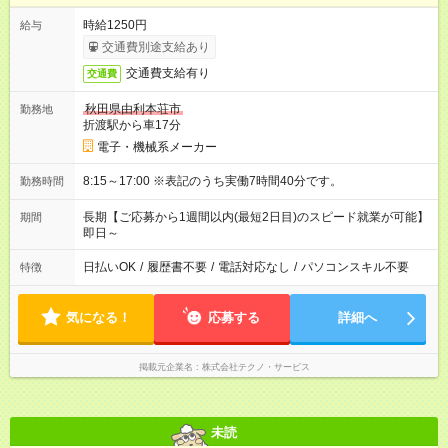
時給1250円
給与
交通費別途支給あり
交通費支給有り
交通費
秋田県由利本荘市
勤務地
折渡駅から車17分
電子・機械系メーカー
8:15～17:00 ※表記のうち実働7時間40分です。
勤務時間
長期【ご応募から1週間以内(最短2日目)のスピード就業が可能】
期間
即日～
日払いOK
/
履歴書不要
/
電話対応なし
/
パソコンスキル不要
特徴
気になる！
応募する
詳細へ
掲載元企業名
株式会社テクノ・サービス
未読