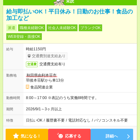
未読
給与即払いOK！平日休み！日勤のお仕事！食品の
加工など
派遣
職種未経験OK
社会人未経験OK
ブランクOK
WEB登録・面接OK
時給1150円
給与
交通費別途支給あり
交通費支給有り
交通費
秋田県由利本荘市
勤務地
羽後本荘駅から車13分
食品関連企業
8:00～17:00 ※表記のうち実働8時間です。
勤務時間
2026/9/1～3ヶ月以上
期間
日払いOK
/
履歴書不要
/
電話対応なし
/
パソコンスキル不要
特徴
気になる！
応募する
詳細へ