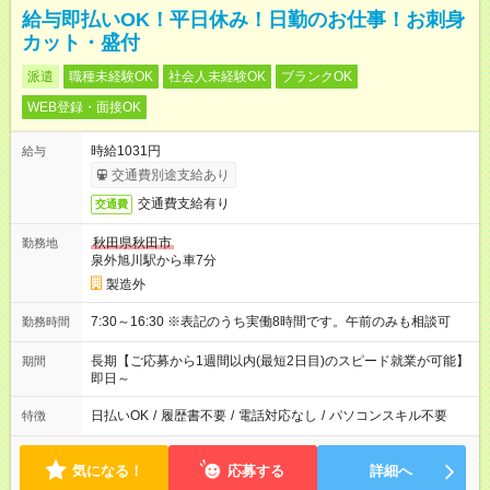
給与即払いOK！平日休み！日勤のお仕事！お刺身
カット・盛付
派遣
職種未経験OK
社会人未経験OK
ブランクOK
WEB登録・面接OK
時給1031円
給与
交通費別途支給あり
交通費支給有り
交通費
秋田県秋田市
勤務地
泉外旭川駅から車7分
製造外
7:30～16:30 ※表記のうち実働8時間です。午前のみも相談可
勤務時間
長期【ご応募から1週間以内(最短2日目)のスピード就業が可能】
期間
即日～
日払いOK
/
履歴書不要
/
電話対応なし
/
パソコンスキル不要
特徴
気になる！
応募する
詳細へ