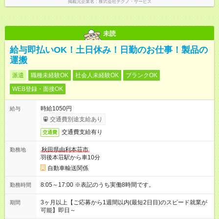
掲載元企業名
株式会社テクノ・サービス
未読
給与即払いOK！土日休み！日勤のお仕事！製品の
運搬
派遣
職種未経験OK
社会人未経験OK
ブランクOK
WEB登録・面接OK
時給1050円
給与
交通費別途支給あり
交通費支給有り
交通費
秋田県由利本荘市
勤務地
羽後本荘駅から車10分
自動車輸送関係
8:05～17:00 ※表記のうち実働8時間です。
勤務時間
3ヶ月以上【ご応募から1週間以内(最短2日目)のスピード就業が
期間
可能】即日～