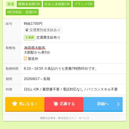
派遣
職種未経験OK
社会人未経験OK
ブランクOK
WEB登録・面接OK
時給1700円
給与
交通費別途支給あり
交通費支給有り
交通費
秋田県大館市
勤務地
大館駅から車5分
製造外
8:10～16:55 ※表記のうち実働7時間45分です。
勤務時間
2026/8/17～長期
期間
日払いOK
/
履歴書不要
/
電話対応なし
/
パソコンスキル不要
特徴
気になる！
応募する
詳細へ
掲載元企業名
株式会社テクノ・サービス