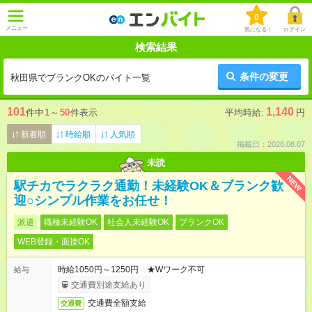
0
メニュー
気になる！
ログイン
検索結果
条件の変更
秋田県でブランクOKのバイト一覧
101
1,140
件中
1
～
50
件表示
平均時給:
円
新着順
時給順
人気順
掲載日：2026.08.07
未読
NEW
駅チカでラクラク通勤！未経験OK＆ブランク歓
迎○シンプル作業をお任せ！
派遣
職種未経験OK
社会人未経験OK
ブランクOK
WEB登録・面接OK
時給1050円～1250円 ★Wワーク不可
給与
交通費別途支給あり
交通費全額支給
交通費