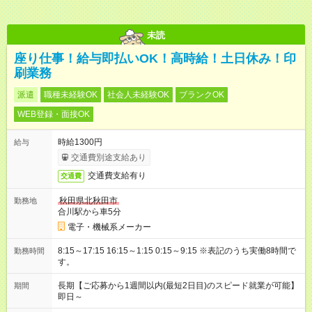
未読
座り仕事！給与即払いOK！高時給！土日休み！印
刷業務
派遣
職種未経験OK
社会人未経験OK
ブランクOK
WEB登録・面接OK
時給1300円
給与
交通費別途支給あり
交通費支給有り
交通費
秋田県北秋田市
勤務地
合川駅から車5分
電子・機械系メーカー
8:15～17:15 16:15～1:15 0:15～9:15 ※表記のうち実働8時間で
勤務時間
す。
長期【ご応募から1週間以内(最短2日目)のスピード就業が可能】
期間
即日～