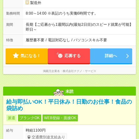
製造外
8:00～14:00 ※表記のうち実働6時間です。
勤務時間
長期【ご応募から1週間以内(最短2日目)のスピード就業が可能】
期間
即日～
履歴書不要
/
電話対応なし
/
パソコンスキル不要
特徴
気になる！
応募する
詳細へ
掲載元企業名
株式会社テクノ・サービス
未読
給与即払いOK！平日休み！日勤のお仕事！食品の
袋詰め
派遣
ブランクOK
WEB登録・面接OK
時給1100円
給与
交通費別途支給あり