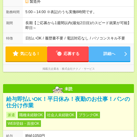
製造外
5:00～14:00 ※表記のうち実働8時間です。
勤務時間
長期【ご応募から1週間以内(最短2日目)のスピード就業が可能】
期間
即日～
日払いOK
/
履歴書不要
/
電話対応なし
/
パソコンスキル不要
特徴
気になる！
応募する
詳細へ
掲載元企業名
株式会社テクノ・サービス
未読
給与即払いOK！平日休み！夜勤のお仕事！パンの
仕分け作業
派遣
職種未経験OK
社会人未経験OK
ブランクOK
WEB登録・面接OK
時給1050円
給与