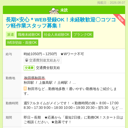
掲載日：2026.08.07
未読
NEW
長期×安心＊WEB登録OK！未経験歓迎〇コツコ
ツ軽作業スタッフ募集！
派遣
職種未経験OK
社会人未経験OK
ブランクOK
WEB登録・面接OK
時給1050円～1250円 ★Wワーク不可
給与
交通費別途支給あり
交通費全額支給
交通費
秋田県秋田市
勤務地
秋田駅
/
上飯島駅
/
土崎駅
/
…
秋田市など…勤務地多数！通いやすい勤務地をご紹介しま
す。
週5フルタイムがメインです！ ＜勤務時間の例＞ 8:00～17:00
勤務時間
8:30～17:30 9:00～18:00 10:00～19:00 20:30～翌5:30 など ★
その他にも勤務時間多数！ 日勤のみ、残業なし、交替制など
ご希望を教えてください！
即日～長期 ★応募から「最短2日後」に勤務OK！スタート日は
期間
ご相談ください。★急募です！