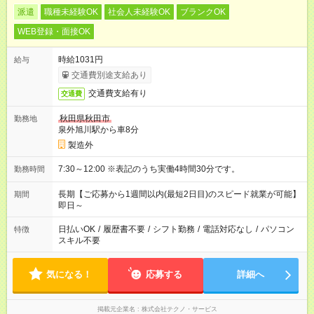
派遣
職種未経験OK
社会人未経験OK
ブランクOK
WEB登録・面接OK
時給1031円
給与
交通費別途支給あり
交通費支給有り
交通費
秋田県秋田市
勤務地
泉外旭川駅から車8分
製造外
7:30～12:00 ※表記のうち実働4時間30分です。
勤務時間
長期【ご応募から1週間以内(最短2日目)のスピード就業が可能】
期間
即日～
日払いOK
/
履歴書不要
/
シフト勤務
/
電話対応なし
/
パソコン
特徴
スキル不要
気になる！
応募する
詳細へ
掲載元企業名
株式会社テクノ・サービス