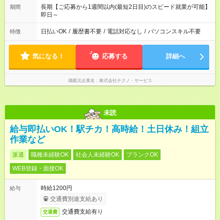
長期【ご応募から1週間以内(最短2日目)のスピード就業が可能】
期間
即日～
日払いOK
/
履歴書不要
/
電話対応なし
/
パソコンスキル不要
特徴
気になる！
応募する
詳細へ
掲載元企業名
株式会社テクノ・サービス
未読
給与即払いOK！駅チカ！高時給！土日休み！組立
作業など
派遣
職種未経験OK
社会人未経験OK
ブランクOK
WEB登録・面接OK
時給1200円
給与
交通費別途支給あり
交通費支給有り
交通費