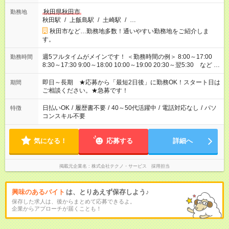
秋田県秋田市
勤務地
秋田駅
/
上飯島駅
/
土崎駅
/
…
秋田市など…勤務地多数！通いやすい勤務地をご紹介しま
す。
週5フルタイムがメインです！ ＜勤務時間の例＞ 8:00～17:00
勤務時間
8:30～17:30 9:00～18:00 10:00～19:00 20:30～翌5:30 など ★
その他にも勤務時間多数！ 日勤のみ、残業なし、交替制など
ご希望を教えてください！
即日～長期 ★応募から「最短2日後」に勤務OK！スタート日は
期間
ご相談ください。★急募です！
日払いOK
/
履歴書不要
/
40～50代活躍中
/
電話対応なし
/
パソ
特徴
コンスキル不要
気になる！
応募する
詳細へ
掲載元企業名
株式会社テクノ・サービス 採用担当
興味のあるバイト
は、とりあえず保存しよう♪
保存した求人は、後からまとめて応募できるよ。
企業からアプローチが届くことも！