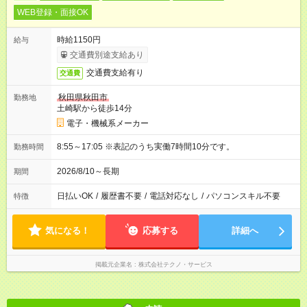
WEB登録・面接OK
時給1150円
給与
交通費別途支給あり
交通費支給有り
交通費
秋田県秋田市
勤務地
土崎駅から徒歩14分
電子・機械系メーカー
8:55～17:05 ※表記のうち実働7時間10分です。
勤務時間
2026/8/10～長期
期間
日払いOK
/
履歴書不要
/
電話対応なし
/
パソコンスキル不要
特徴
気になる！
応募する
詳細へ
掲載元企業名
株式会社テクノ・サービス