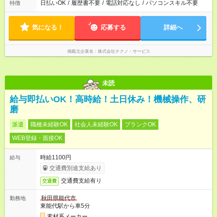
日払いOK
/
履歴書不要
/
電話対応なし
/
パソコンスキル不要
特徴
気になる！
応募する
詳細へ
掲載元企業名
株式会社テクノ・サービス
未読
給与即払いOK！高時給！土日休み！機械操作、研
磨
派遣
職種未経験OK
社会人未経験OK
ブランクOK
WEB登録・面接OK
時給1100円
給与
交通費別途支給あり
交通費支給有り
交通費
秋田県能代市
勤務地
東能代駅から車5分
素材系メーカー