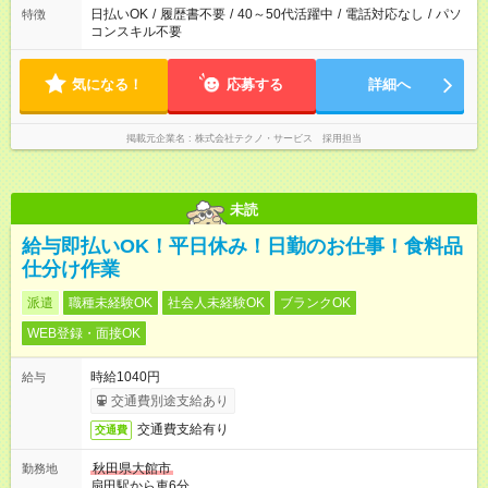
日払いOK
/
履歴書不要
/
40～50代活躍中
/
電話対応なし
/
パソ
特徴
コンスキル不要
気になる！
応募する
詳細へ
掲載元企業名
株式会社テクノ・サービス 採用担当
未読
給与即払いOK！平日休み！日勤のお仕事！食料品
仕分け作業
派遣
職種未経験OK
社会人未経験OK
ブランクOK
WEB登録・面接OK
時給1040円
給与
交通費別途支給あり
交通費支給有り
交通費
秋田県大館市
勤務地
扇田駅から車6分