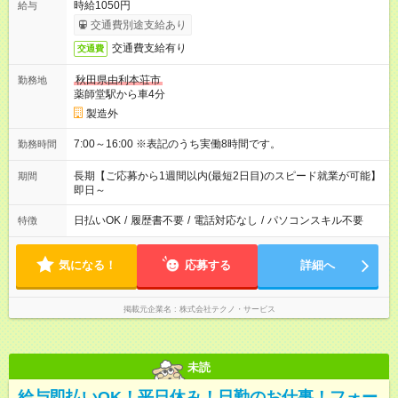
時給1050円
給与
交通費別途支給あり
交通費支給有り
交通費
秋田県由利本荘市
勤務地
薬師堂駅から車4分
製造外
7:00～16:00 ※表記のうち実働8時間です。
勤務時間
長期【ご応募から1週間以内(最短2日目)のスピード就業が可能】
期間
即日～
日払いOK
/
履歴書不要
/
電話対応なし
/
パソコンスキル不要
特徴
気になる！
応募する
詳細へ
掲載元企業名
株式会社テクノ・サービス
未読
給与即払いOK！平日休み！日勤のお仕事！フォー