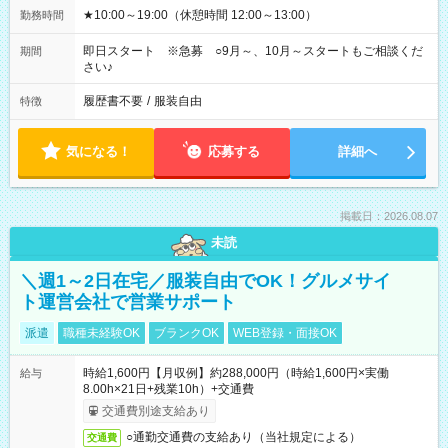
★10:00～19:00（休憩時間 12:00～13:00）
勤務時間
即日スタート ※急募 ○9月～、10月～スタートもご相談くだ
期間
さい♪
履歴書不要
/
服装自由
特徴
気になる！
応募する
詳細へ
掲載日：2026.08.07
未読
＼週1～2日在宅／服装自由でOK！グルメサイ
ト運営会社で営業サポート
派遣
職種未経験OK
ブランクOK
WEB登録・面接OK
時給1,600円【月収例】約288,000円（時給1,600円×実働
給与
8.00h×21日+残業10h）+交通費
交通費別途支給あり
○通勤交通費の支給あり（当社規定による）
交通費