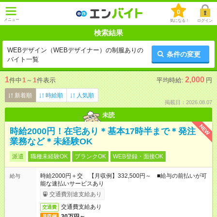
0
メニュー
気になる！
ログイン
検索結果
WEBデザイン（WEBデザイナー）の制服ありの
条件の変更
バイト一覧
1
2,000
件中
1
～
1
件表示
平均時給:
円
新着順
時給順
人気順
掲載日：2026.08.07
未読
NEW
時給2000円！在宅あり＊基本17時半まで＊発注
業務など＊未経験OK
派遣
職種未経験OK
ブランクOK
WEB登録・面接OK
時給2000円＋交 【月収例】332,500円～ ■給与の前払いが可
給与
能な速払いサービスあり
交通費別途支給あり
交通費支給あり
交通費
30万円～
月収例