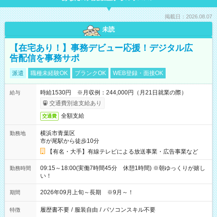
掲載日：2026.08.07
未読
【在宅あり！】事務デビュー応援！デジタル広
告配信を事務サポ
派遣
職種未経験OK
ブランクOK
WEB登録・面接OK
時給1530円 ※月収例：244,000円（月21日就業の際）
給与
交通費別途支給あり
全額支給
交通費
横浜市青葉区
勤務地
市が尾駅から徒歩10分
【有名・大手】有線テレビによる放送事業・広告事業など
09:15～18:00(実働7時間45分 休憩1時間) ※朝ゆっくりが嬉し
勤務時間
い！
2026年09月上旬～長期 ※9月～！
期間
履歴書不要
/
服装自由
/
パソコンスキル不要
特徴