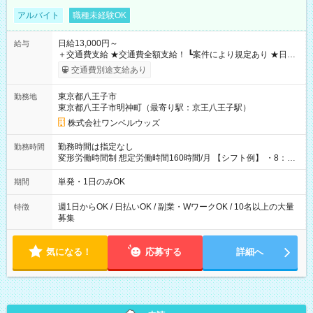
アルバイト
職種未経験OK
日給13,000円～
給与
＋交通費支給 ★交通費全額支給！ ┗案件により規定あり ★日払
いOK！（規定あり） ┗働いたその日に現金GET♪ お仕事後はコ
交通費別途支給あり
ンビニATMから 日払い分を引き落とせます！ 【試用期間】試
用期間なし
東京都八王子市
勤務地
東京都八王子市明神町（最寄り駅：京王八王子駅）
株式会社ワンベルウッズ
勤務時間は指定なし
勤務時間
変形労働時間制 想定労働時間160時間/月 【シフト例】 ・8：00
～21：00
単発・1日のみOK
期間
週1日からOK / 日払いOK / 副業・WワークOK / 10名以上の大量
特徴
募集
気になる！
応募する
詳細へ