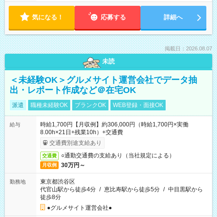
気になる！
応募する
詳細へ
掲載日：2026.08.07
未読
＜未経験OK＞グルメサイト運営会社でデータ抽
出・レポート作成など＠在宅OK
派遣
職種未経験OK
ブランクOK
WEB登録・面接OK
時給1,700円【月収例】約306,000円（時給1,700円×実働
給与
8.00h×21日+残業10h）+交通費
交通費別途支給あり
○通勤交通費の支給あり（当社規定による）
交通費
30万円～
月収例
東京都渋谷区
勤務地
代官山駅から徒歩4分
/
恵比寿駅から徒歩5分
/
中目黒駅から
徒歩8分
●グルメサイト運営会社●