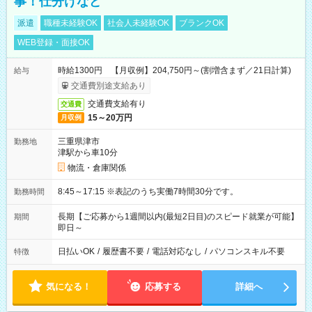
事！仕分けなど
派遣
職種未経験OK
社会人未経験OK
ブランクOK
WEB登録・面接OK
時給1300円 【月収例】204,750円～(割増含まず／21日計算)
給与
交通費別途支給あり
交通費支給有り
交通費
15～20万円
月収例
三重県津市
勤務地
津駅から車10分
物流・倉庫関係
8:45～17:15 ※表記のうち実働7時間30分です。
勤務時間
長期【ご応募から1週間以内(最短2日目)のスピード就業が可能】
期間
即日～
日払いOK
/
履歴書不要
/
電話対応なし
/
パソコンスキル不要
特徴
気になる！
応募する
詳細へ