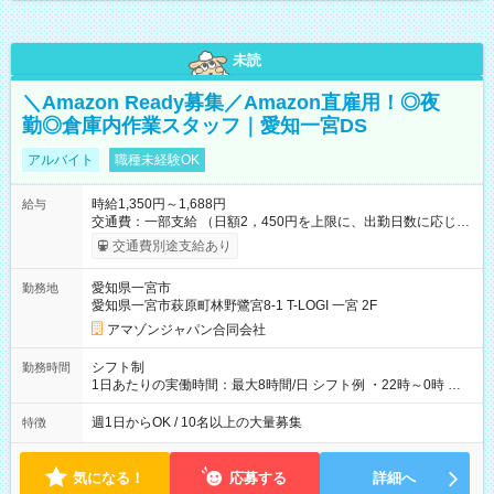
未読
＼Amazon Ready募集／Amazon直雇用！◎夜
勤◎倉庫内作業スタッフ｜愛知一宮DS
アルバイト
職種未経験OK
時給1,350円～1,688円
給与
交通費：一部支給 （日額2，450円を上限に、出勤日数に応じて
実費支給） ※22:00～翌5:00までは時給25%UP！ ■給与前払い
交通費別途支給あり
制度あり ※前払い額の上限あり、手数料無料（Amazon負担）
そのほか所定の条件が適用されます 【試用期間】試用期間なし
愛知県一宮市
勤務地
愛知県一宮市萩原町林野鷺宮8-1 T-LOGI 一宮 2F
アマゾンジャパン合同会社
シフト制
勤務時間
1日あたりの実働時間：最大8時間/日 シフト例 ・22時～0時 入
社後、就業可能シフトをご確認の上、申請してください。
週1日からOK / 10名以上の大量募集
特徴
気になる！
応募する
詳細へ