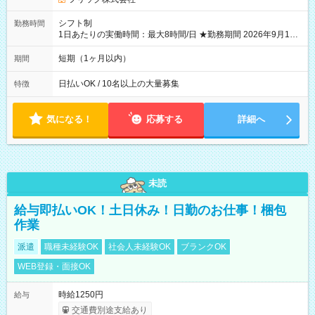
シフト制
勤務時間
1日あたりの実働時間：最大8時間/日 ★勤務期間 2026年9月16
日~2026年10月23日 短期勤務OK! 期間中フル勤務できる方優遇
※週3~5日勤務(勤務日数応相談) ※期間前から勤務スタートも可
短期（1ヶ月以内）
期間
能です! ★勤務時間 8:00~17:00(休憩1時間) ※現場により変動あ
り ※夜勤シフトあり
日払いOK / 10名以上の大量募集
特徴
気になる！
応募する
詳細へ
未読
給与即払いOK！土日休み！日勤のお仕事！梱包
作業
派遣
職種未経験OK
社会人未経験OK
ブランクOK
WEB登録・面接OK
時給1250円
給与
交通費別途支給あり