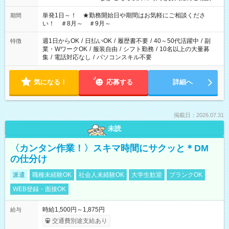
ださい！
単発1日～！ ★勤務開始日や期間はお気軽にご相談くださ
期間
い！ ＃8月～ ＃9月～
週1日からOK
/
日払いOK
/
履歴書不要
/
40～50代活躍中
/
副
特徴
業・WワークOK
/
服装自由
/
シフト勤務
/
10名以上の大量募
集
/
電話対応なし
/
パソコンスキル不要
気になる！
応募する
詳細へ
掲載日：2026.07.31
未読
〈カンタン作業！〉スキマ時間にサクッと＊DM
の仕分け
派遣
職種未経験OK
社会人未経験OK
大学生歓迎
ブランクOK
WEB登録・面接OK
時給1,500円～1,875円
給与
交通費別途支給あり