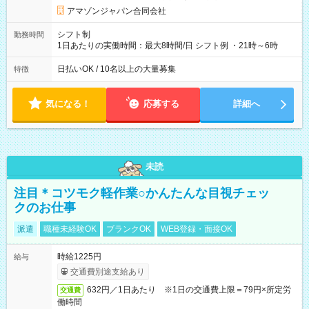
アマゾンジャパン合同会社
シフト制
勤務時間
1日あたりの実働時間：最大8時間/日 シフト例 ・21時～6時
日払いOK / 10名以上の大量募集
特徴
気になる！
応募する
詳細へ
未読
注目＊コツモク軽作業○かんたんな目視チェッ
クのお仕事
派遣
職種未経験OK
ブランクOK
WEB登録・面接OK
時給1225円
給与
交通費別途支給あり
632円／1日あたり ※1日の交通費上限＝79円×所定労
交通費
働時間