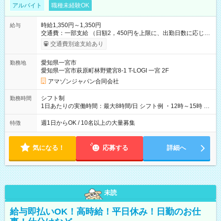
アルバイト
職種未経験OK
時給1,350円～1,350円
給与
交通費：一部支給 （日額2，450円を上限に、出勤日数に応じて
実費支給） ※22:00～翌5:00までは時給25%UP！ ■給与前払い
交通費別途支給あり
制度あり ※前払い額の上限あり、手数料無料（Amazon負担）
そのほか所定の条件が適用されます 【試用期間】試用期間なし
愛知県一宮市
勤務地
愛知県一宮市萩原町林野鷺宮8-1 T-LOGI 一宮 2F
アマゾンジャパン合同会社
シフト制
勤務時間
1日あたりの実働時間：最大8時間/日 シフト例 ・12時～15時 入
社後、就業可能シフトをご確認の上、申請してください。
週1日からOK / 10名以上の大量募集
特徴
気になる！
応募する
詳細へ
未読
給与即払いOK！高時給！平日休み！日勤のお仕