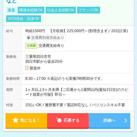
など
派遣
職種未経験OK
社会人未経験OK
ブランクOK
WEB登録・面接OK
時給1500円 【月収例】225,000円～(割増含まず／20日計算)
給与
交通費別途支給あり
交通費支給有り
交通費
三重県四日市市
勤務地
四日市駅から徒歩20分
製造外
8:30～17:00 ※表記のうち実働7時間30分です。
勤務時間
1ヶ月以上3ヶ月未満【ご応募から1週間以内(最短2日目)のスピ
期間
ード就業が可能】即日～
日払いOK
/
履歴書不要
/
電話対応なし
/
パソコンスキル不要
特徴
気になる！
応募する
詳細へ