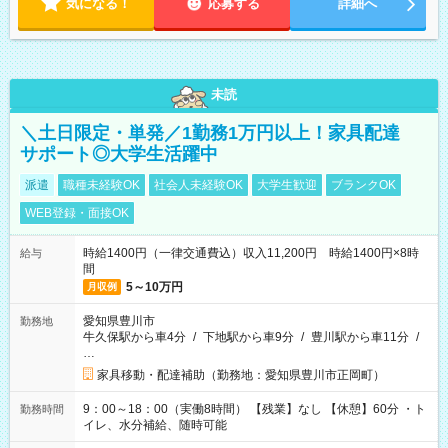
気になる！
応募する
詳細へ
未読
＼土日限定・単発／1勤務1万円以上！家具配達
サポート◎大学生活躍中
派遣
職種未経験OK
社会人未経験OK
大学生歓迎
ブランクOK
WEB登録・面接OK
時給1400円（一律交通費込）収入11,200円 時給1400円×8時
給与
間
5～10万円
月収例
愛知県豊川市
勤務地
牛久保駅から車4分
/
下地駅から車9分
/
豊川駅から車11分
/
…
家具移動・配達補助（勤務地：愛知県豊川市正岡町）
9：00～18：00（実働8時間） 【残業】なし 【休憩】60分 ・ト
勤務時間
イレ、水分補給、随時可能