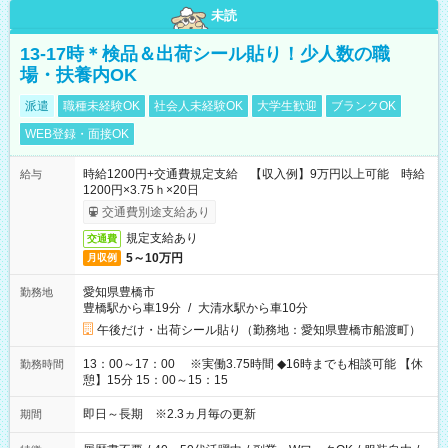
未読
13-17時＊検品＆出荷シール貼り！少人数の職
場・扶養内OK
派遣
職種未経験OK
社会人未経験OK
大学生歓迎
ブランクOK
WEB登録・面接OK
時給1200円+交通費規定支給 【収入例】9万円以上可能 時給
給与
1200円×3.75ｈ×20日
交通費別途支給あり
規定支給あり
交通費
5～10万円
月収例
愛知県豊橋市
勤務地
豊橋駅から車19分
/
大清水駅から車10分
午後だけ・出荷シール貼り（勤務地：愛知県豊橋市船渡町）
13：00～17：00 ※実働3.75時間 ◆16時までも相談可能 【休
勤務時間
憩】15分 15：00～15：15
即日～長期 ※2.3ヵ月毎の更新
期間