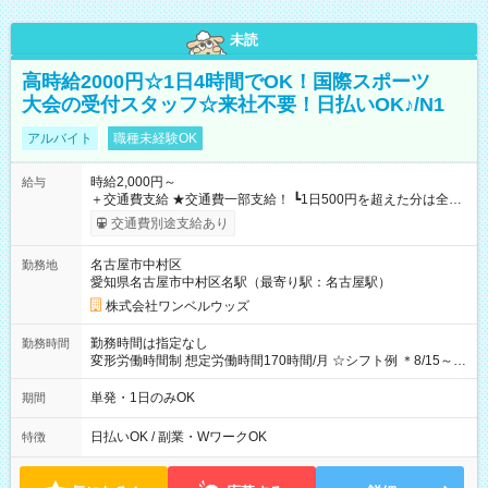
未読
高時給2000円☆1日4時間でOK！国際スポーツ
大会の受付スタッフ☆来社不要！日払いOK♪/N1
アルバイト
職種未経験OK
時給2,000円～
給与
＋交通費支給 ★交通費一部支給！ ┗1日500円を超えた分は全額
支給！ ※往復500円以内の方は自己負担となります ★日払い
交通費別途支給あり
OK！（規定あり） ┗働いたその日に現金GET♪ お仕事後はコン
ビニATMから 日払い分を引き落とせます！ 【試用期間】試用
名古屋市中村区
勤務地
期間なし
愛知県名古屋市中村区名駅（最寄り駅：名古屋駅）
株式会社ワンベルウッズ
勤務時間は指定なし
勤務時間
変形労働時間制 想定労働時間170時間/月 ☆シフト例 ＊8/15～
10/26 全日共通 08：00～12：00 17：00～21：00 ＊8/31
～9/19のみ下記シフトもあります！ 12：00～16：00 ＊9/6～
単発・1日のみOK
期間
10/6、10/11～26のみ下記シフトもあります！ 07：00～11：
00
日払いOK / 副業・WワークOK
特徴