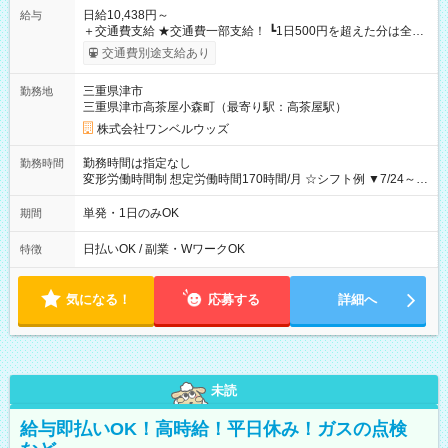
日給10,438円～
給与
＋交通費支給 ★交通費一部支給！ ┗1日500円を超えた分は全額
支給！ ※往復500円以内の方は自己負担となります ★日払い
交通費別途支給あり
OK！（規定あり） ┗働いたその日に現金GET♪ お仕事後はコン
ビニATMから 日払い分を引き落とせます！ 【試用期間】試用
三重県津市
勤務地
期間なし
三重県津市高茶屋小森町（最寄り駅：高茶屋駅）
株式会社ワンベルウッズ
勤務時間は指定なし
勤務時間
変形労働時間制 想定労働時間170時間/月 ☆シフト例 ▼7/24～
8/31 10：45～18：30
単発・1日のみOK
期間
日払いOK / 副業・WワークOK
特徴
気になる！
応募する
詳細へ
未読
給与即払いOK！高時給！平日休み！ガスの点検