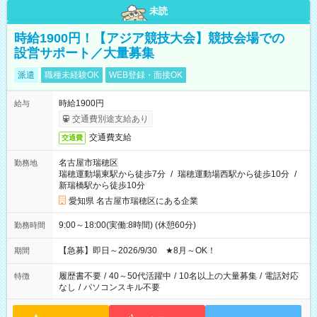
未読
時給1900円！【アジア競技大会】競技会場での
設営サポート／大量募集
派遣
職種未経験OK
WEB登録・面接OK
時給1900円
給与
交通費別途支給あり
交通費支給
交通費
名古屋市瑞穂区
勤務地
瑞穂運動場東駅から徒歩7分
/
瑞穂運動場西駅から徒歩10分
/
新瑞橋駅から徒歩10分
愛知県 名古屋市瑞穂区にある企業
9:00～18:00(実働:8時間) (休憩60分)
勤務時間
【急募】即日～2026/9/30 ★8月～OK！
期間
履歴書不要
/
40～50代活躍中
/
10名以上の大量募集
/
電話対応
特徴
なし
/
パソコンスキル不要