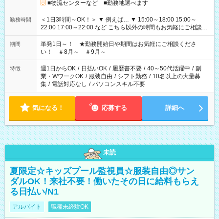
■物流センターなど ■勤務地選べます
＜1日3時間～OK！＞ ▼ 例えば… ▼ 15:00～18:00 15:00～
勤務時間
22:00 17:00～22:00 など こちら以外の時間もお気軽にご相談く
ださい！
単発1日～！ ★勤務開始日や期間はお気軽にご相談くださ
期間
い！ ＃8月～ ＃9月～
週1日からOK
/
日払いOK
/
履歴書不要
/
40～50代活躍中
/
副
特徴
業・WワークOK
/
服装自由
/
シフト勤務
/
10名以上の大量募
集
/
電話対応なし
/
パソコンスキル不要
気になる！
応募する
詳細へ
未読
夏限定☆キッズプール監視員☆服装自由◎サン
ダルOK！来社不要！働いたその日に給料もらえ
る日払い/N1
アルバイト
職種未経験OK