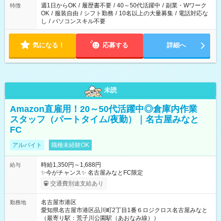
週1日からOK
/
履歴書不要
/
40～50代活躍中
/
副業・Wワーク
特徴
OK
/
服装自由
/
シフト勤務
/
10名以上の大量募集
/
電話対応な
し
/
パソコンスキル不要
気になる！
応募する
詳細へ
未読
Amazon直雇用！20～50代活躍中◎倉庫内作業
スタッフ（パートタイム/夜勤）｜名古屋みなと
FC
アルバイト
職種未経験OK
時給1,350円～1,688円
給与
✨今がチャンス✨ 名古屋みなとFC限定
交通費別途支給あり
名古屋市港区
勤務地
愛知県名古屋市港区品川町2丁目1番６ロジクロス名古屋みなと
（最寄り駅：荒子川公園駅（あおなみ線））