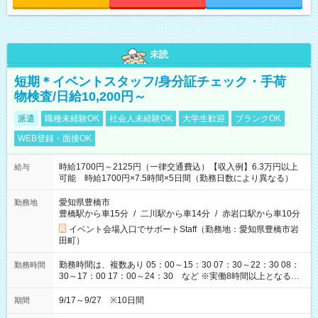
未読
短期＊イベントスタッフ/身分証チェック・手荷
物検査/日給10,200円～
派遣
職種未経験OK
社会人未経験OK
大学生歓迎
ブランクOK
WEB登録・面接OK
時給1700円～2125円（一律交通費込）【収入例】6.3万円以上
給与
可能 時給1700円×7.5時間×5日間（勤務日数により異なる）
愛知県豊橋市
勤務地
豊橋駅から車15分
/
二川駅から車14分
/
赤岩口駅から車10分
イベント会場入口でサポートStaff（勤務地：愛知県豊橋市岩
田町）
勤務時間は、複数あり 05：00～15：30 07：30～22：30 08：
勤務時間
30～17：00 17：00～24：30 など ※実働8時間以上となる勤
務もあります。 【休憩】60分+他休憩あり 交替で取得します。
安全面に配慮しこまめな休憩があります。
9/17～9/27 ※10日間
期間