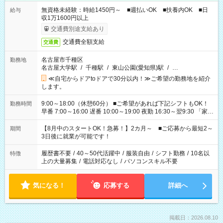
無資格未経験：時給1450円～ ■週払いOK ■扶養内OK ■日
給与
収1万1600円以上
交通費別途支給あり
交通費全額支給
交通費
名古屋市千種区
勤務地
名古屋大学駅
/
千種駅
/
東山公園(愛知県)駅
/
…
≪自宅からドアtoドアで30分以内！≫ご希望の勤務地を紹介
します。
9:00～18:00（休憩60分） ■ご希望があれば下記シフトもOK！
勤務時間
早番 7:00～16:00 遅番 10:00～19:00 夜勤 16:30～翌9:30 「家族
と休みを合わせたい」 「余裕を持って夕飯の準備がしたい」
「できれば残業はしたくない」 など、ご希望を教えてください
【8月中のスタートOK！急募！】2カ月～ ■ご応募から最短2～
期間
ね。 ※Wワーク希望の方へ 今ご覧のお仕事で希望する勤務時間
3日後に就業が可能です！
と、もう1つのお仕事の勤務時間。 合計で週40時間を超える場
合は応募できません。
履歴書不要
/
40～50代活躍中
/
服装自由
/
シフト勤務
/
10名以
特徴
上の大量募集
/
電話対応なし
/
パソコンスキル不要
気になる！
応募する
詳細へ
掲載日：2026.08.10