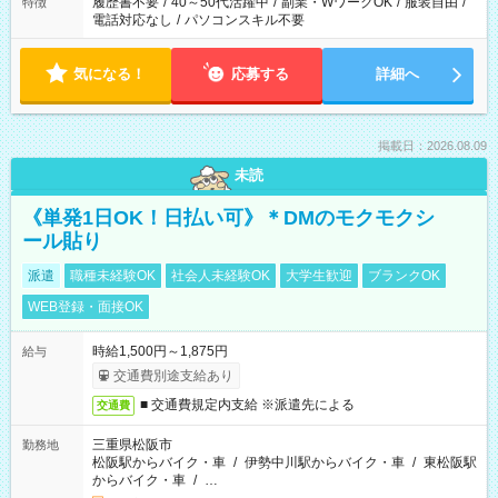
履歴書不要
/
40～50代活躍中
/
副業・WワークOK
/
服装自由
/
特徴
電話対応なし
/
パソコンスキル不要
気になる！
応募する
詳細へ
掲載日：2026.08.09
未読
《単発1日OK！日払い可》＊DMのモクモクシ
ール貼り
派遣
職種未経験OK
社会人未経験OK
大学生歓迎
ブランクOK
WEB登録・面接OK
時給1,500円～1,875円
給与
交通費別途支給あり
■ 交通費規定内支給 ※派遣先による
交通費
三重県松阪市
勤務地
松阪駅からバイク・車
/
伊勢中川駅からバイク・車
/
東松阪駅
からバイク・車
/
…