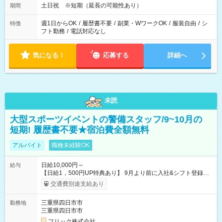
土日祝 ※短期（延長の可能性あり）
期間
週1日からOK
/
履歴書不要
/
副業・WワークOK
/
服装自由
/
シ
特徴
フト勤務
/
電話対応なし
気になる！
応募する
詳細へ
未読
大型スポーツイベントの警備スタッフ/9~10月の
短期! 履歴書不要★宿泊費全額無料
アルバイト
職種未経験OK
日給10,000円～
給与
【日給1，500円UP特典あり】 9月より前に入社&シフト登録す
ると 期間中(9/16~10/23) の日給がUP! 日給1万1500円でしっか
交通費別途支給あり
り稼げます♪ 【試用期間】試用期間なし
三重県四日市市
勤務地
三重県四日市市
フリック株式会社