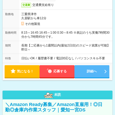
交通費支給有り
交通費
三重県津市
勤務地
久居駅から車12分
その他製造
8:15～16:45 16:45～1:00 0:30～8:45 ※表記のうち実働7時間30
勤務時間
分から7時間45分です。
長期【ご応募から1週間以内(最短2日目)のスピード就業が可能】
期間
即日～
日払いOK
/
履歴書不要
/
電話対応なし
/
パソコンスキル不要
特徴
気になる！
応募する
詳細へ
未読
＼Amazon Ready募集／Amazon直雇用！◎日
勤◎倉庫内作業スタッフ｜愛知一宮DS