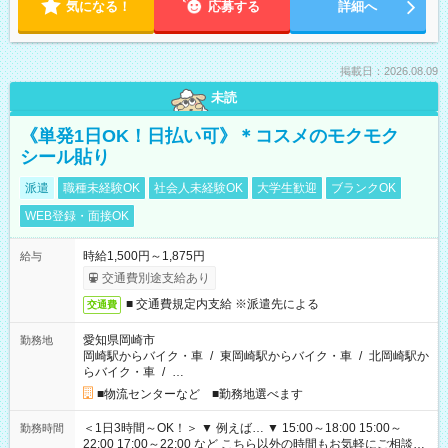
気になる！
応募する
詳細へ
掲載日：2026.08.09
未読
《単発1日OK！日払い可》＊コスメのモクモク
シール貼り
派遣
職種未経験OK
社会人未経験OK
大学生歓迎
ブランクOK
WEB登録・面接OK
時給1,500円～1,875円
給与
交通費別途支給あり
■ 交通費規定内支給 ※派遣先による
交通費
愛知県岡崎市
勤務地
岡崎駅からバイク・車
/
東岡崎駅からバイク・車
/
北岡崎駅か
らバイク・車
/
…
■物流センターなど ■勤務地選べます
＜1日3時間～OK！＞ ▼ 例えば… ▼ 15:00～18:00 15:00～
勤務時間
22:00 17:00～22:00 など こちら以外の時間もお気軽にご相談く