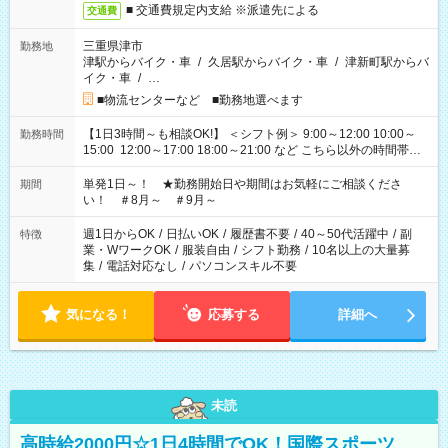
■ 交通費規定内支給 ※派遣先による
交通費
三重県津市
勤務地
津駅からバイク・車
/
久居駅からバイク・車
/
津新町駅からバ
イク・車
/
…
■物流センターなど ■勤務地選べます
【1日3時間～も相談OK!】 ＜シフト例＞ 9:00～12:00 10:00～
勤務時間
15:00 12:00～17:00 18:00～21:00 など こちら以外の時間帯も
お気軽にご相談ください！
単発1日～！ ★勤務開始日や期間はお気軽にご相談くださ
期間
い！ ＃8月～ ＃9月～
週1日からOK
/
日払いOK
/
履歴書不要
/
40～50代活躍中
/
副
特徴
業・WワークOK
/
服装自由
/
シフト勤務
/
10名以上の大量募
集
/
電話対応なし
/
パソコンスキル不要
気になる！
応募する
詳細へ
未読
高時給2000円☆1日4時間でOK！国際スポーツ