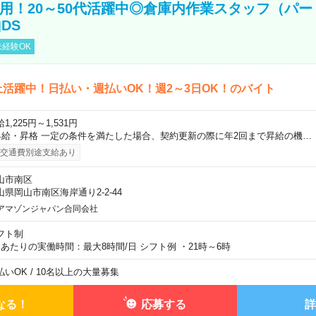
直雇用！20～50代活躍中◎倉庫内作業スタッフ（パー
DS
経験OK
上活躍中！日払い・週払いOK！週2～3日OK！のバイト
1,225円～1,531円
昇給・昇格 一定の条件を満たした場合、契約更新の際に年2回まで昇給の機…
交通費別途支給あり
山市南区
山県岡山市南区海岸通り2-2-44
アマゾンジャパン合同会社
フト制
日あたりの実働時間：最大8時間/日 シフト例 ・21時～6時
払いOK / 10名以上の大量募集
なる！
応募する
詳