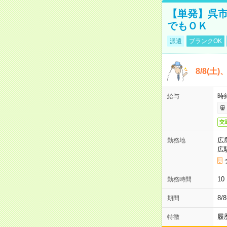
【単発】呉市
でもＯＫ
派遣
ブランクOK
8/8(土
時給
給与
交
広
勤務地
広
1
勤務時間
8/
期間
履
特徴