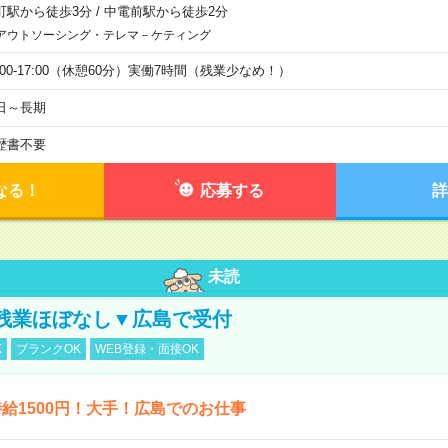
町駅から徒歩3分
/
中電前駅から徒歩2分
アウトソーシング・テレマ－ケティング
9:00-17:00（休憩60分）実働7時間（残業少なめ！）
日～長期
歴書不要
なる！
応募する
詳
未読
残業ほぼなし▼広島で受付
K
ブランクOK
WEB登録・面接OK
給1500円！大手！広島でのお仕事