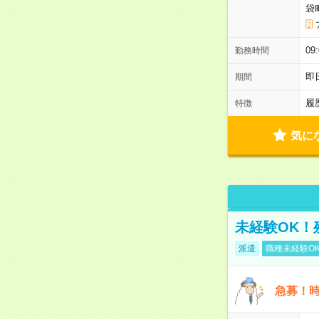
袋
0
勤務時間
即
期間
履
特徴
気に
未経験OK！
派遣
職種未経験O
急募！時