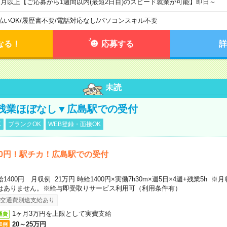
ヶ月以上【ご応募から1週間以内(最短2日目)のスピード就業が可能】即日～
払いOK
/
履歴書不要
/
電話対応なし
/
パソコンスキル不要
なる！
応募する
詳
未読
残業ほぼなし▼広島駅での受付
K
ブランクOK
WEB登録・面接OK
00円！駅チカ！広島駅での受付
給1400円 月収例 21万円 時給1400円×実働7h30m×週5日×4週+残業5h 
はありません。※給与即受取りサービス利用可（利用条件有）
交通費別途支給あり
1ヶ月3万円を上限として実費支給
通費
20～25万円
収例