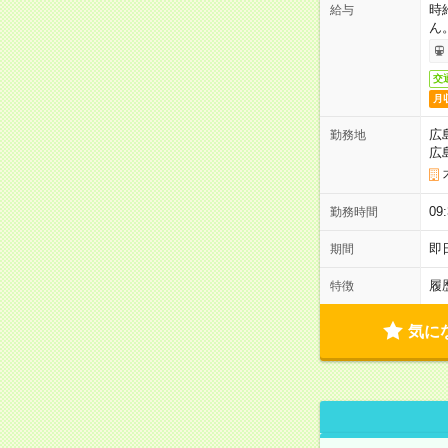
時
給与
ん
交
月
広
勤務地
広
0
勤務時間
即
期間
履
特徴
気に