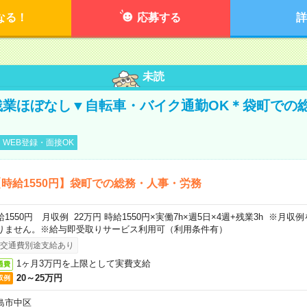
なる！
応募する
詳
未読
残業ほぼなし▼自転車・バイク通勤OK＊袋町での
WEB登録・面接OK
時給1550円】袋町での総務・人事・労務
給1550円 月収例 22万円 時給1550円×実働7h×週5日×4週+残業3h ※月
りません。※給与即受取りサービス利用可（利用条件有）
交通費別途支給あり
1ヶ月3万円を上限として実費支給
通費
20～25万円
収例
島市中区