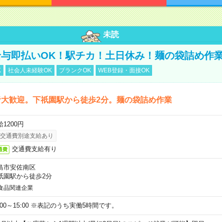
未読
与即払いOK！駅チカ！土日休み！麺の袋詰め作
K
社会人未経験OK
ブランクOK
WEB登録・面接OK
者大歓迎。下祇園駅から徒歩2分。麺の袋詰め作業
1200円
交通費別途支給あり
交通費支給有り
通費
島市安佐南区
祇園駅から徒歩2分
食品関連企業
0:00～15:00 ※表記のうち実働5時間です。