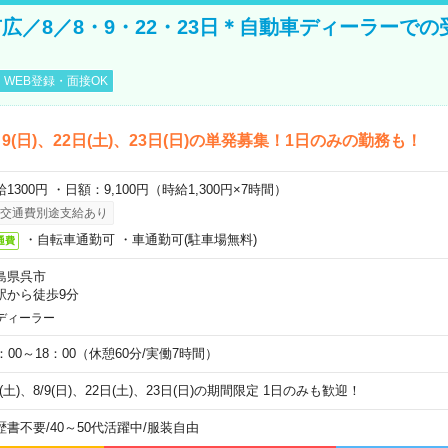
広／8／8・9・22・23日＊自動車ディーラーでの
WEB登録・面接OK
)、9(日)、22日(土)、23日(日)の単発募集！1日のみの勤務も！
1300円 ・日額：9,100円（時給1,300円×7時間）
交通費別途支給あり
・自転車通勤可 ・車通勤可(駐車場無料)
通費
島県呉市
駅から徒歩9分
ディーラー
0：00～18：00（休憩60分/実働7時間）
8(土)、8/9(日)、22日(土)、23日(日)の期間限定 1日のみも歓迎！
歴書不要
/
40～50代活躍中
/
服装自由