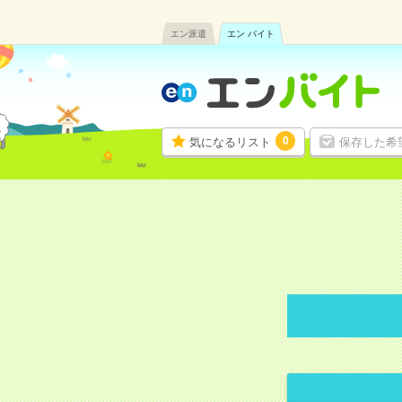
エン派遣
エン バイト
0
気になるリスト
保存した希