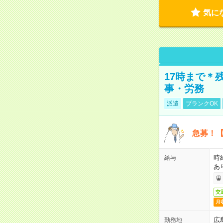
気に
17時まで＊
事・労務
派遣
ブランクOK
急募！【
時
給与
あ
交
月
広
勤務地