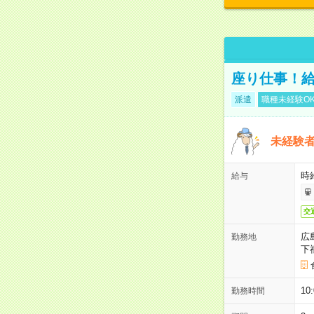
座り仕事！給
派遣
職種未経験O
未経験
時給
給与
交
広
勤務地
下
1
勤務時間