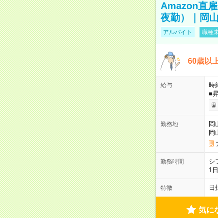
Amazon
夜勤）｜岡山
アルバイト
職種未
60歳以
時給
給与
■
岡
勤務地
岡
シ
勤務時間
1
日
特徴
気に