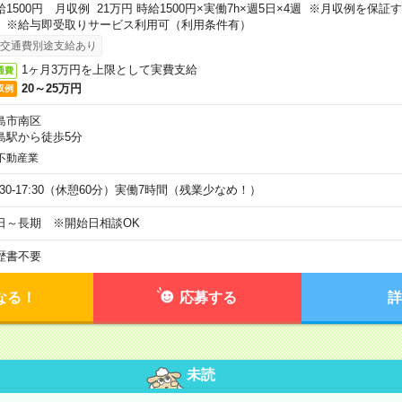
給1500円 月収例 21万円 時給1500円×実働7h×週5日×4週 ※月収例を保
。※給与即受取りサービス利用可（利用条件有）
交通費別途支給あり
1ヶ月3万円を上限として実費支給
通費
20～25万円
収例
島市南区
島駅から徒歩5分
不動産業
9:30-17:30（休憩60分）実働7時間（残業少なめ！）
日～長期 ※開始日相談OK
歴書不要
なる！
応募する
詳
未読