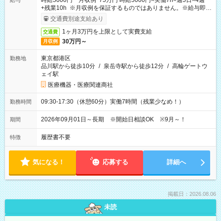
時給5000円 月収例 75万円 時給5000円×実働7h×週5日×4週
給与
+残業10h ※月収例を保証するものではありません。※給与即受
取りサービス利用可（利用条件有）
交通費別途支給あり
1ヶ月3万円を上限として実費支給
交通費
30万円～
月収例
東京都港区
勤務地
品川駅から徒歩10分
/
泉岳寺駅から徒歩12分
/
高輪ゲートウ
ェイ駅
医療機器・医療関連商社
09:30-17:30（休憩60分）実働7時間（残業少なめ！）
勤務時間
2026年09月01日～長期 ※開始日相談OK ※9月～！
期間
履歴書不要
特徴
気になる！
応募する
詳細へ
掲載日：2026.08.06
未読