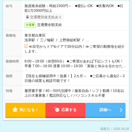
無資格未経験：時給1500円～ ■週払いOK ■扶養内OK ■日
給与
収1万2000円以上
交通費別途支給あり
交通費全額支給
交通費
東京都台東区
勤務地
浅草駅
/
三ノ輪駅
/
上野御徒町駅
/
…
≪自宅からドアtoドアで30分以内！≫ご希望の勤務地を紹介
します。
9:00～18:00（休憩60分） ■ご希望があれば下記シフトもOK！
勤務時間
早番 7:00～16:00 遅番 10:00～19:00 「家族と休みを合わせた
い」 「余裕を持って夕飯の準備がしたい」 「できれば残業はし
たくない」 など、ご希望を教えてくださいね。 ※Wワーク希望
【現在も積極採用中！急募！】2カ月～ ■ご応募から最短2～3
期間
の方へ 今ご覧のお仕事で希望する勤務時間と、もう1つのお仕事
日後の就業も相談可能です！
の勤務時間。 合計で週40時間を超える場合は応募できません。
履歴書不要
/
40～50代活躍中
/
服装自由
/
シフト勤務
/
10名以
特徴
上の大量募集
/
電話対応なし
/
パソコンスキル不要
気になる！
応募する
詳細へ
掲載日：2026.08.08