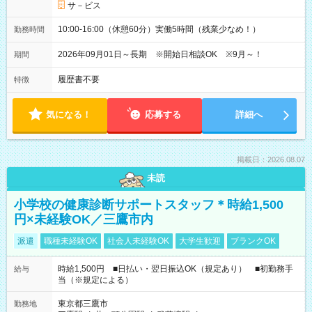
サ－ビス
10:00-16:00（休憩60分）実働5時間（残業少なめ！）
勤務時間
2026年09月01日～長期 ※開始日相談OK ※9月～！
期間
履歴書不要
特徴
気になる！
応募する
詳細へ
掲載日：2026.08.07
未読
小学校の健康診断サポートスタッフ＊時給1,500
円×未経験OK／三鷹市内
派遣
職種未経験OK
社会人未経験OK
大学生歓迎
ブランクOK
時給1,500円 ■日払い・翌日振込OK（規定あり） ■初勤務手
給与
当（※規定による）
東京都三鷹市
勤務地