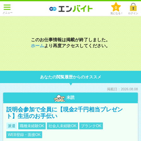
0
メニュー
気になる！
ログイン
このお仕事情報は掲載が終了しました。
ホーム
より再度アクセスしてください。
あなたの閲覧履歴からのオススメ
掲載日：2026.08.08
未読
説明会参加で全員に【現金2千円相当プレゼン
ト】生活のお手伝い
派遣
職種未経験OK
社会人未経験OK
ブランクOK
WEB登録・面接OK