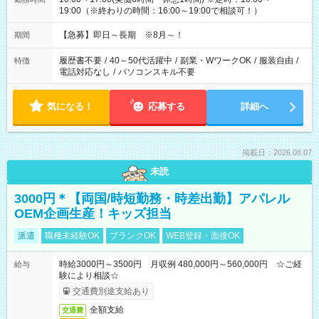
19:00（※終わりの時間：16:00～19:00で相談可！）
【急募】即日～長期 ※8月～！
期間
履歴書不要
/
40～50代活躍中
/
副業・WワークOK
/
服装自由
/
特徴
電話対応なし
/
パソコンスキル不要
気になる！
応募する
詳細へ
掲載日：2026.08.07
未読
3000円＊【両国/時短勤務・時差出勤】アパレル
OEM企画生産！キッズ担当
派遣
職種未経験OK
ブランクOK
WEB登録・面接OK
時給3000円～3500円 月収例 480,000円～560,000円 ☆ご経
給与
験により相談☆
交通費別途支給あり
全額支給
交通費