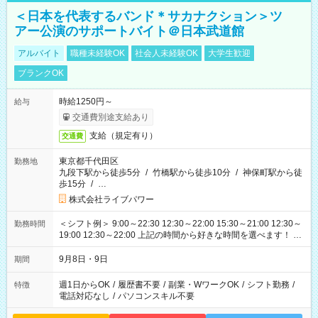
＜日本を代表するバンド＊サカナクション＞ツ
アー公演のサポートバイト＠日本武道館
アルバイト
職種未経験OK
社会人未経験OK
大学生歓迎
ブランクOK
時給1250円～
給与
交通費別途支給あり
支給（規定有り）
交通費
東京都千代田区
勤務地
九段下駅から徒歩5分
/
竹橋駅から徒歩10分
/
神保町駅から徒
歩15分
/
…
株式会社ライブパワー
＜シフト例＞ 9:00～22:30 12:30～22:00 15:30～21:00 12:30～
勤務時間
19:00 12:30～22:00 上記の時間から好きな時間を選べます！ ※
時間は変更となる可能性があります
9月8日・9日
期間
週1日からOK
/
履歴書不要
/
副業・WワークOK
/
シフト勤務
/
特徴
電話対応なし
/
パソコンスキル不要