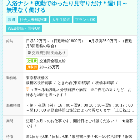
入浴ナシ＊夜勤でゆったり見守りだけ＊週1日～
無理なく働ける
派遣
社会人未経験OK
大学生歓迎
ブランクOK
WEB登録・面接OK
日収3.2万円～（日勤時給1800円） ■月収例25.9万円～（夜勤
給与
月8回勤務の場合）
交通費別途支給あり
交通費全額支給
交通費
20～25万円
月収例
東京都板橋区
勤務地
板橋区役所前駅
/
ときわ台(東京都)駅
/
板橋本町駅
/
…
＜選べる勤務地＞介護施設や病院 ※ご自宅の近くなど、お
好きな場所を選べます！
＜例＞ 夜勤（例） 16：00～翌9：00 16：30～翌9：30 17：00
勤務時間
～翌10：00 ※勤務時間は施設によって異なります 「土日祝は休
みたい」 「しっかり稼ぎたい」 「もう少し遅い時間から始めた
い」など ご希望にあったお仕事をご案内いたします。 ※未経験
短期2ヵ月～のお仕事です。開始日はご相談ください！ ★急募
期間
の方の場合は1～2ヶ月間は日中での仕事を経験いただき、 お
です！
仕事に慣れてからの夜勤になります。 ★家庭の都合でお休みが
必要な場合も遠慮なくご相談ください。
週1日からOK
/
日払いOK
/
履歴書不要
/
40～50代活躍中
/
服装
特徴