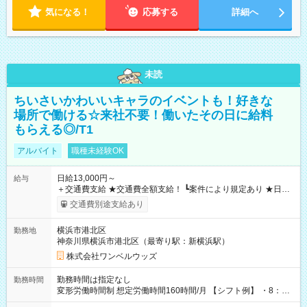
気になる！
応募する
詳細へ
未読
ちいさいかわいいキャラのイベントも！好きな
場所で働ける☆来社不要！働いたその日に給料
もらえる◎/T1
アルバイト
職種未経験OK
日給13,000円～
給与
＋交通費支給 ★交通費全額支給！ ┗案件により規定あり ★日払
いOK！（規定あり） ┗働いたその日に現金GET♪ お仕事後はコ
交通費別途支給あり
ンビニATMから 日払い分を引き落とせます！ 【試用期間】試
用期間なし
横浜市港北区
勤務地
神奈川県横浜市港北区（最寄り駅：新横浜駅）
株式会社ワンベルウッズ
勤務時間は指定なし
勤務時間
変形労働時間制 想定労働時間160時間/月 【シフト例】 ・8：00
～21：00