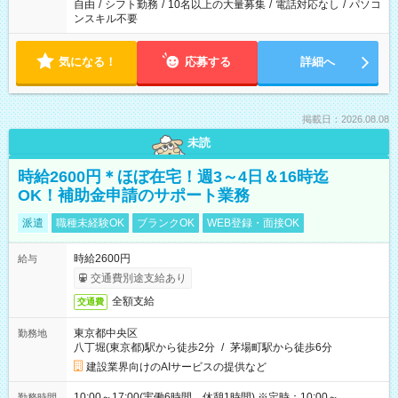
自由
/
シフト勤務
/
10名以上の大量募集
/
電話対応なし
/
パソコ
ンスキル不要
気になる！
応募する
詳細へ
掲載日：2026.08.08
未読
時給2600円＊ほぼ在宅！週3～4日＆16時迄
OK！補助金申請のサポート業務
派遣
職種未経験OK
ブランクOK
WEB登録・面接OK
時給2600円
給与
交通費別途支給あり
全額支給
交通費
東京都中央区
勤務地
八丁堀(東京都)駅から徒歩2分
/
茅場町駅から徒歩6分
建設業界向けのAIサービスの提供など
10:00～17:00(実働6時間 休憩1時間) ※定時：10:00～
勤務時間