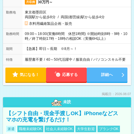
30万円～
月収例
東京都墨田区
勤務地
両国駅から徒歩8分
/
両国(都営線)駅から徒歩4分
衣料用繊維製品企画・販売
09:00～18:00(実働8時間 休憩1時間) ※開始時刻8時・9時・10
勤務時間
時／終了時刻17時・18時の相談OK（実働6H以上）
【急募】即日～長期 ※8月～！
期間
履歴書不要
/
40～50代活躍中
/
服装自由
/
パソコンスキル不要
特徴
気になる！
応募する
詳細へ
掲載日：2026.08.07
未読
【シフト自由・現金手渡しOK】iPhoneなどス
マホの充電を繋げるだけ！
派遣
職種未経験OK
社会人未経験OK
大学生歓迎
ブランクOK