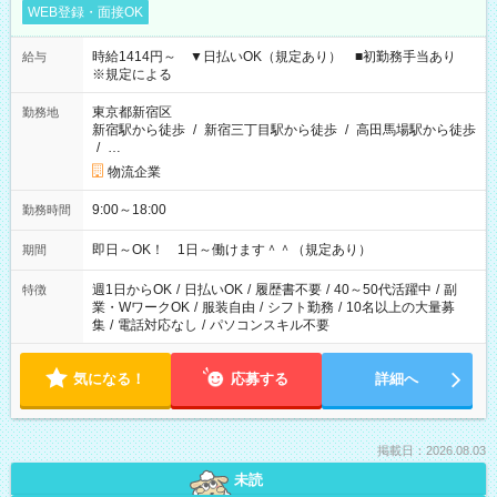
WEB登録・面接OK
時給1414円～ ▼日払いOK（規定あり） ■初勤務手当あり
給与
※規定による
東京都新宿区
勤務地
新宿駅から徒歩
/
新宿三丁目駅から徒歩
/
高田馬場駅から徒歩
/
…
物流企業
9:00～18:00
勤務時間
即日～OK！ 1日～働けます＾＾（規定あり）
期間
週1日からOK
/
日払いOK
/
履歴書不要
/
40～50代活躍中
/
副
特徴
業・WワークOK
/
服装自由
/
シフト勤務
/
10名以上の大量募
集
/
電話対応なし
/
パソコンスキル不要
気になる！
応募する
詳細へ
掲載日：2026.08.03
未読