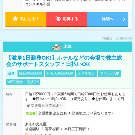
コンスキル不要
気になる！
応募する
詳細へ
掲載日：2026.08.05
未読
【激単1日勤務OK!】ホテルなどの会場で株主総
会のサポートスタッフ＊日払いOK
派遣
職種未経験OK
社会人未経験OK
大学生歓迎
ブランクOK
WEB登録・面接OK
日給1万5000円～※実働5時間で日給7000円のお仕事もありま
給与
す ◆日払い・週払いOK！（規定あり）◆お仕事によって日給
も異なります
交通費別途支給あり
交通費別途支給あり(勤務地により異なります)
交通費
東京都文京区
勤務地
後楽園駅
/
茗荷谷駅
/
本郷三丁目駅
/
…