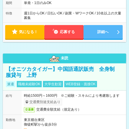
単発・1日のみOK
期間
週1日からOK / 日払いOK / 副業・WワークOK / 10名以上の大量
特徴
募集
気になる！
応募する
詳細へ
未読
【オニツカタイガー】中国語通訳販売 全身制
服貸与 上野
派遣
職種未経験OK
大学生歓迎
WEB登録・面接OK
時給1500円～1600円 ※ご経験・スキルにより考慮致します
給与
交通費別途支給あり
交通費全額支給（規定あり）
交通費
東京都台東区
勤務地
御徒町駅から徒歩3分