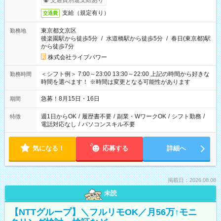
交通費別途支給あり
支給（規定有り）
交通費
東京都文京区
勤務地
後楽園駅から徒歩5分
/
水道橋駅から徒歩5分
/
春日(東京都)駅
から徒歩7分
株式会社ライブパワー
＜シフト例＞ 7:00～23:00 13:30～22:00 上記の時間から好きな
勤務時間
時間を選べます！ ※時間は変更となる可能性があります
急募！8月15日・16日
期間
週1日からOK
/
履歴書不要
/
副業・WワークOK
/
シフト勤務
/
特徴
電話対応なし
/
パソコンスキル不要
気になる！
応募する
詳細へ
掲載日：2026.08.08
未読
【NTTグループ】＼フルリモOK／月56万↑モニ