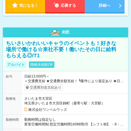
気になる！
応募する
詳細へ
未読
ちいさいかわいいキャラのイベントも！好きな
場所で働ける☆来社不要！働いたその日に給料
もらえる◎/T1
アルバイト
職種未経験OK
日給13,000円～
給与
＋交通費支給 ★交通費全額支給！ ┗案件により規定あり ★日払
いOK！（規定あり） ┗働いたその日に現金GET♪ お仕事後はコ
交通費別途支給あり
ンビニATMから 日払い分を引き落とせます！ 【試用期間】試
用期間なし
さいたま市大宮区
勤務地
埼玉県さいたま市大宮区錦町（最寄り駅：大宮駅）
株式会社ワンベルウッズ
勤務時間は指定なし
勤務時間
変形労働時間制 想定労働時間160時間/月 【シフト例】 ・8：00
～21：00