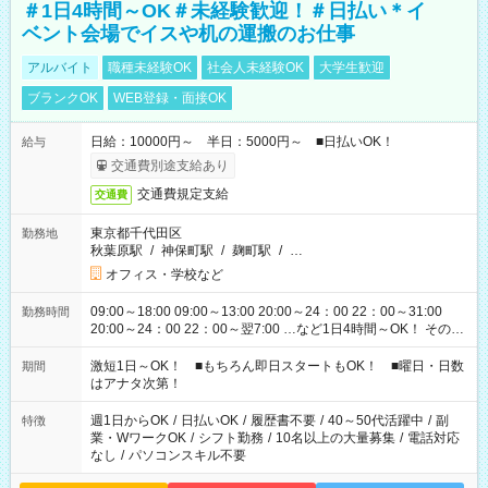
＃1日4時間～OK＃未経験歓迎！＃日払い＊イ
ベント会場でイスや机の運搬のお仕事
アルバイト
職種未経験OK
社会人未経験OK
大学生歓迎
ブランクOK
WEB登録・面接OK
日給：10000円～ 半日：5000円～ ■日払いOK！
給与
交通費別途支給あり
交通費規定支給
交通費
東京都千代田区
勤務地
秋葉原駅
/
神保町駅
/
麹町駅
/
…
オフィス・学校など
09:00～18:00 09:00～13:00 20:00～24：00 22：00～31:00
勤務時間
20:00～24：00 22：00～翌7:00 …など1日4時間～OK！ その他
シフトもございます！ お気軽にご相談ください！
激短1日～OK！ ■もちろん即日スタートもOK！ ■曜日・日数
期間
はアナタ次第！
週1日からOK
/
日払いOK
/
履歴書不要
/
40～50代活躍中
/
副
特徴
業・WワークOK
/
シフト勤務
/
10名以上の大量募集
/
電話対応
なし
/
パソコンスキル不要