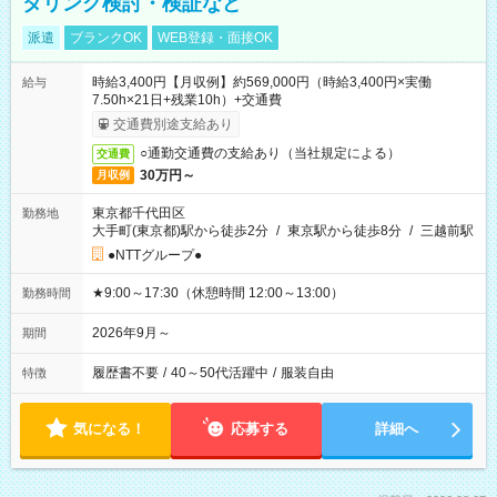
タリング検討・検証など
派遣
ブランクOK
WEB登録・面接OK
時給3,400円【月収例】約569,000円（時給3,400円×実働
給与
7.50h×21日+残業10h）+交通費
交通費別途支給あり
○通勤交通費の支給あり（当社規定による）
交通費
30万円～
月収例
東京都千代田区
勤務地
大手町(東京都)駅から徒歩2分
/
東京駅から徒歩8分
/
三越前駅
●NTTグループ●
★9:00～17:30（休憩時間 12:00～13:00）
勤務時間
2026年9月～
期間
履歴書不要
/
40～50代活躍中
/
服装自由
特徴
気になる！
応募する
詳細へ