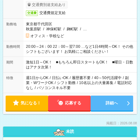
交通費別途支給あり
交通費規定支給
交通費
東京都千代田区
勤務地
秋葉原駅
/
神保町駅
/
麹町駅
/
…
オフィス・学校など
20:00～24：00 22：00～翌7:00 …など1日4時間～OK！ その他
勤務時間
シフトもございます！ お気軽にご相談ください！
激短1日～OK！ ■もちろん即日スタートもOK！ ■曜日・日数
期間
はアナタ次第！
週1日からOK
/
日払いOK
/
履歴書不要
/
40～50代活躍中
/
副
特徴
業・WワークOK
/
シフト勤務
/
10名以上の大量募集
/
電話対応
なし
/
パソコンスキル不要
気になる！
応募する
詳細へ
掲載日：2026.08.08
未読