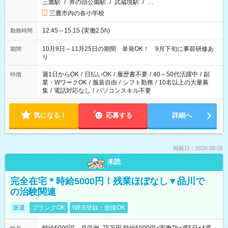
三鷹駅
/
井の頭公園駅
/
武蔵境駅
/
…
三鷹市内の各小学校
12:45～15:15 (実働2.5h)
勤務時間
10月9日～11月25日の期間 単発OK！ 9月下旬に事前研修あ
期間
り
週1日からOK
/
日払いOK
/
履歴書不要
/
40～50代活躍中
/
副
特徴
業・WワークOK
/
服装自由
/
シフト勤務
/
10名以上の大量募
集
/
電話対応なし
/
パソコンスキル不要
気になる！
応募する
詳細へ
掲載日：2026.08.06
未読
完全在宅＊時給5000円！残業ほぼなし▼品川で
の治験関連
派遣
ブランクOK
WEB登録・面接OK