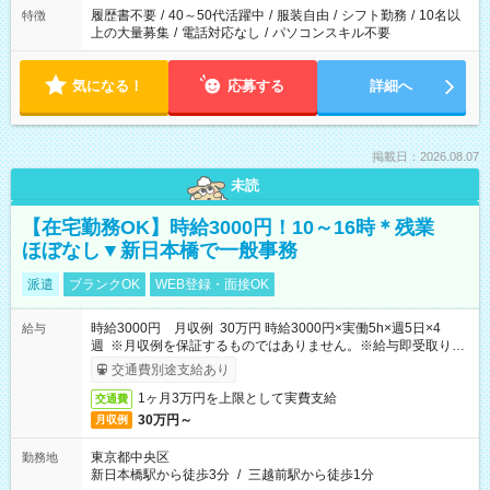
合は応募できません。
履歴書不要
/
40～50代活躍中
/
服装自由
/
シフト勤務
/
10名以
特徴
上の大量募集
/
電話対応なし
/
パソコンスキル不要
気になる！
応募する
詳細へ
掲載日：2026.08.07
未読
【在宅勤務OK】時給3000円！10～16時＊残業
ほぼなし▼新日本橋で一般事務
派遣
ブランクOK
WEB登録・面接OK
時給3000円 月収例 30万円 時給3000円×実働5h×週5日×4
給与
週 ※月収例を保証するものではありません。※給与即受取りサ
ービス利用可（利用条件有）
交通費別途支給あり
1ヶ月3万円を上限として実費支給
交通費
30万円～
月収例
東京都中央区
勤務地
新日本橋駅から徒歩3分
/
三越前駅から徒歩1分