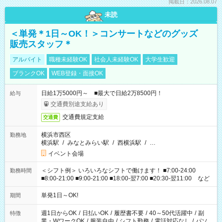
掲載日：2026.08.07
未読
＜単発＊1日～OK！＞コンサートなどのグッズ
販売スタッフ＊
アルバイト
職種未経験OK
社会人未経験OK
大学生歓迎
ブランクOK
WEB登録・面接OK
日給1万5000円～ ■最大で日給2万8500円！
給与
交通費別途支給あり
交通費規定支給
交通費
横浜市西区
勤務地
横浜駅
/
みなとみらい駅
/
西横浜駅
/
…
イベント会場
＜シフト例＞ いろいろなシフトで働けます！ ■7:00-24:00
勤務時間
■8:00-21:00 ■9:00-21:00 ■18:00-翌7:00 ■20:30-翌11:00 など
単発1日～OK!
期間
週1日からOK
/
日払いOK
/
履歴書不要
/
40～50代活躍中
/
副
特徴
業・WワークOK
/
服装自由
/
シフト勤務
/
電話対応なし
/
パソ