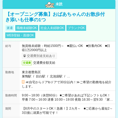
未読
【オープニング募集】おばあちゃんのお散歩付
き添いも仕事の1つ
派遣
職種未経験OK
社会人未経験OK
ブランクOK
WEB登録・面接OK
無資格未経験：時給1500円～ ■週払いOK ■扶養内OK ■日
給与
収1万2000円以上
交通費別途支給あり
交通費全額支給
交通費
東京都豊島区
勤務地
巣鴨駅
/
目白駅
/
北池袋駅
/
…
≪自宅からドアtoドアで30分以内！≫ご希望の勤務地を紹介
します。
9:00～18:00（休憩60分） ■ご希望があれば下記シフトもOK！
勤務時間
早番 7:00～16:00 遅番 10:00～19:00 夜勤 16:30～翌9:30 「家族
と休みを合わせたい」 「余裕を持って夕飯の準備がしたい」
「できれば残業はしたくない」 など、ご希望を教えてください
【8月中のスタートOK！急募！】2カ月～ ■ご応募から最短2～
期間
ね。 ※Wワーク希望の方へ 今ご覧のお仕事で希望する勤務時間
3日後に就業が可能です！
と、もう1つのお仕事の勤務時間。 合計で週40時間を超える場