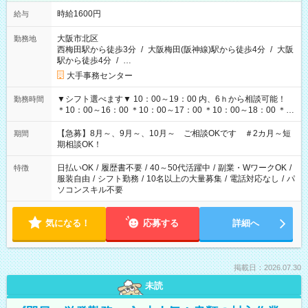
時給1600円
給与
大阪市北区
勤務地
西梅田駅から徒歩3分
/
大阪梅田(阪神線)駅から徒歩4分
/
大阪
駅から徒歩4分
/
…
大手事務センター
▼シフト選べます▼ 10：00～19：00 内、6ｈから相談可能！
勤務時間
＊10：00～16：00 ＊10：00～17：00 ＊10：00～18：00 ＊
11：00～19：00 ＊12：00～19：00 ＊13：00～19：00
【急募】8月～、9月～、10月～ ご相談OKです ＃2カ月～短
期間
期相談OK！
日払いOK
/
履歴書不要
/
40～50代活躍中
/
副業・WワークOK
/
特徴
服装自由
/
シフト勤務
/
10名以上の大量募集
/
電話対応なし
/
パ
ソコンスキル不要
気になる！
応募する
詳細へ
掲載日：2026.07.30
未読