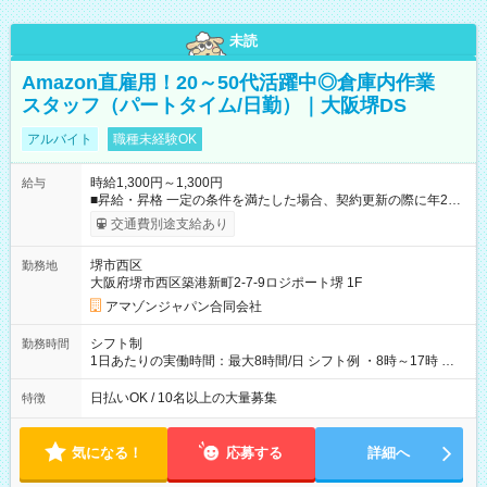
未読
Amazon直雇用！20～50代活躍中◎倉庫内作業
スタッフ（パートタイム/日勤）｜大阪堺DS
アルバイト
職種未経験OK
時給1,300円～1,300円
給与
■昇給・昇格 一定の条件を満たした場合、契約更新の際に年2回
まで昇給の機会があります。 ■正社員登用制度あり ※月末締/翌
交通費別途支給あり
月25日支払い ※時間外手当、別途支給 ※深夜割増賃金 (22:00～
翌5:00までは時給が25%UPします) ☆給与前払い制度有！
堺市西区
勤務地
☆Amazon直雇用で安定して働けます！ 【試用期間】試用期間
大阪府堺市西区築港新町2-7-9ロジポート堺 1F
あり 試用期間の長さ：1週間 雇用形態、給与は本採用時と同じ
です。
アマゾンジャパン合同会社
シフト制
勤務時間
1日あたりの実働時間：最大8時間/日 シフト例 ・8時～17時 ・
12時～21時
日払いOK / 10名以上の大量募集
特徴
気になる！
応募する
詳細へ