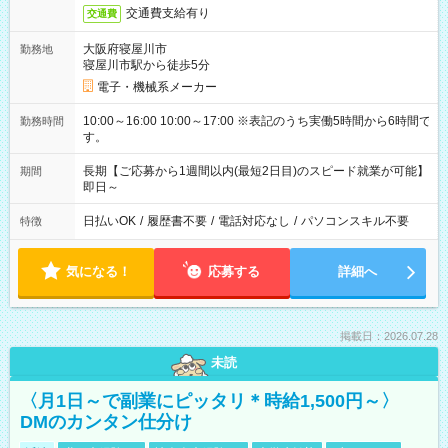
交通費支給有り
交通費
大阪府寝屋川市
勤務地
寝屋川市駅から徒歩5分
電子・機械系メーカー
10:00～16:00 10:00～17:00 ※表記のうち実働5時間から6時間で
勤務時間
す。
長期【ご応募から1週間以内(最短2日目)のスピード就業が可能】
期間
即日～
日払いOK
/
履歴書不要
/
電話対応なし
/
パソコンスキル不要
特徴
気になる！
応募する
詳細へ
掲載日：2026.07.28
未読
〈月1日～で副業にピッタリ＊時給1,500円～〉
DMのカンタン仕分け