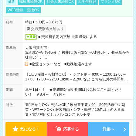
派遣
職種未経験OK
社会人未経験OK
大学生歓迎
ブランクOK
WEB登録・面接OK
時給1,500円～1,875円
給与
交通費別途支給あり
■ 交通費規定内支給 ※派遣先による
交通費
大阪府箕面市
勤務地
箕面駅から徒歩5分
/
桜井(大阪府)駅から徒歩5分
/
牧落駅から
徒歩5分
/
…
■物流センターなど ■勤務地選べます
【1日3時間～も相談OK!】 ＜シフト例＞ 9:00～12:00 12:00～
勤務時間
17:00 17:00～22:00 18:00～21:00 など こちら以外の時間帯も
お気軽にご相談ください！
単発1日～！ ★勤務開始日や期間はお気軽にご相談くださ
期間
い！ ＃8月～ ＃9月～
週1日からOK
/
日払いOK
/
履歴書不要
/
40～50代活躍中
/
副
特徴
業・WワークOK
/
服装自由
/
シフト勤務
/
10名以上の大量募
集
/
電話対応なし
/
パソコンスキル不要
気になる！
応募する
詳細へ