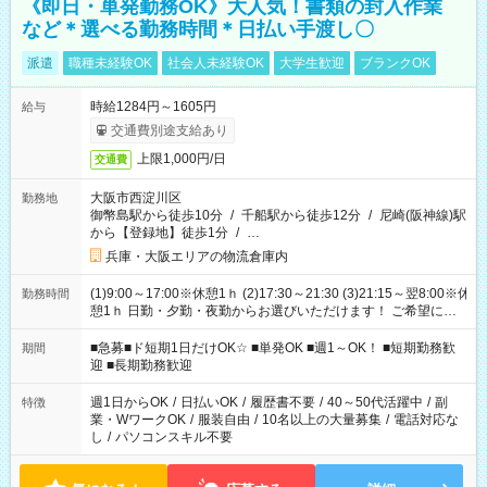
《即日・単発勤務OK》大人気！書類の封入作業
など＊選べる勤務時間＊日払い手渡し〇
派遣
職種未経験OK
社会人未経験OK
大学生歓迎
ブランクOK
時給1284円～1605円
給与
交通費別途支給あり
上限1,000円/日
交通費
大阪市西淀川区
勤務地
御幣島駅から徒歩10分
/
千船駅から徒歩12分
/
尼崎(阪神線)駅
から【登録地】徒歩1分
/
…
兵庫・大阪エリアの物流倉庫内
(1)9:00～17:00※休憩1ｈ (2)17:30～21:30 (3)21:15～翌8:00※休
勤務時間
憩1ｈ 日勤・夕勤・夜勤からお選びいただけます！ ご希望に合
わせて働けるお仕事です(*^^*) 【その他選べる勤務時間】 8-17
時/9-17時/9-18時/10-18時/11-21時/18-22時/20-翌4時/21-翌5
■急募■ド短期1日だけOK☆ ■単発OK ■週1～OK！ ■短期勤務歓
期間
時/22-翌6時/0-翌8時 ご自身のご都合で選んで頂ける完全自由シ
迎 ■長期勤務歓迎
フト！
週1日からOK
/
日払いOK
/
履歴書不要
/
40～50代活躍中
/
副
特徴
業・WワークOK
/
服装自由
/
10名以上の大量募集
/
電話対応な
し
/
パソコンスキル不要