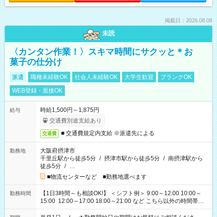
掲載日：2026.08.08
未読
〈カンタン作業！〉スキマ時間にサクッと＊お
菓子の仕分け
派遣
職種未経験OK
社会人未経験OK
大学生歓迎
ブランクOK
WEB登録・面接OK
時給1,500円～1,875円
給与
交通費別途支給あり
■ 交通費規定内支給 ※派遣先による
交通費
大阪府摂津市
勤務地
千里丘駅から徒歩5分
/
摂津市駅から徒歩5分
/
南摂津駅から
徒歩5分
/
…
■物流センターなど ■勤務地選べます
【1日3時間～も相談OK!】 ＜シフト例＞ 9:00～12:00 10:00～
勤務時間
15:00 12:00～17:00 18:00～21:00 など こちら以外の時間帯も
お気軽にご相談ください！