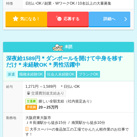
日払いOK / 副業・WワークOK / 10名以上の大量募集
特徴
気になる！
応募する
詳細へ
未読
深夜給1589円＊ダンボールを開けて中身を移す
だけ＊未経験OK＊男性活躍中
派遣
職種未経験OK
社会人未経験OK
ブランクOK
1,271円 ～1,589円 ＊日払いOK
給与
交通費別途支給あり
嬉しい全額支給（社内規定あり）
交通費
20～25万円
月収例
大阪府東大阪市
勤務地
ＪＲ長瀬駅から徒歩15分
/
南巽駅から徒歩10分
大手スーパーの食品加工の工場でかんたん軽作業のお仕事で
す！