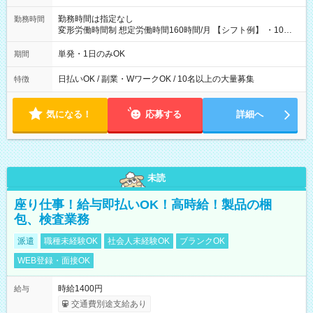
勤務時間は指定なし
勤務時間
変形労働時間制 想定労働時間160時間/月 【シフト例】 ・10：
00～20：00
単発・1日のみOK
期間
日払いOK / 副業・WワークOK / 10名以上の大量募集
特徴
気になる！
応募する
詳細へ
未読
座り仕事！給与即払いOK！高時給！製品の梱
包、検査業務
派遣
職種未経験OK
社会人未経験OK
ブランクOK
WEB登録・面接OK
時給1400円
給与
交通費別途支給あり