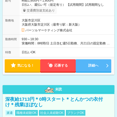
時給1,600円～1,600円
給与
日払い、週払い可（規定有り） 【試用期間】試用期間なし
交通費別途支給あり
大阪市淀川区
勤務地
大阪府大阪市淀川区（最寄り駅：新大阪）
パーソルマーケティング株式会社
930～18:30
勤務時間
実働時間：8時間/日 土日含む週5日勤務、月21日の固定勤務 ※
実働8h/休憩1h勤務、残業ほぼ無し（5h/月）
日払いOK
特徴
気になる！
応募する
詳細へ
未読
深夜給1713円＊0時スタート＊とんかつの衣付
け＊残業ほぼなし
派遣
職種未経験OK
社会人未経験OK
ブランクOK