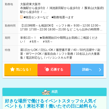
大阪府東大阪市
勤務地
布施駅から徒歩5分
/
鴻池新田駅から徒歩5分
/
瓢箪山(大阪府)
駅から徒歩5分
/
…
■物流センターなど ■勤務地選べます
【1日3時間～も相談OK!】 ＜シフト例＞ 9:00～12:00 12:00～
勤務時間
17:00 17:00～22:00 18:00～21:00 など こちら以外の時間帯も
お気軽にご相談ください！
単発1日～！ ★勤務開始日や期間はお気軽にご相談くださ
期間
い！ ＃8月～ ＃9月～
週1日からOK
/
日払いOK
/
履歴書不要
/
40～50代活躍中
/
副
特徴
業・WワークOK
/
服装自由
/
シフト勤務
/
10名以上の大量募
集
/
電話対応なし
/
パソコンスキル不要
気になる！
応募する
詳細へ
未読
好きな場所で働けるイベントスタッフ☆人気イ
ベントも！来社不要！働いたその日に給料もら