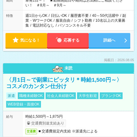
単発1日～！ ★勤務開始日や期間はお気軽にご相談くださ
期間
い！ ＃8月～ ＃9月～
週1日からOK
/
日払いOK
/
履歴書不要
/
40～50代活躍中
/
副
特徴
業・WワークOK
/
服装自由
/
シフト勤務
/
10名以上の大量募
集
/
電話対応なし
/
パソコンスキル不要
気になる！
応募する
詳細へ
掲載日：2026.08.05
未読
〈月1日～で副業にピッタリ＊時給1,500円～〉
コスメのカンタン仕分け
派遣
職種未経験OK
社会人未経験OK
大学生歓迎
ブランクOK
WEB登録・面接OK
時給1,500円～1,875円
給与
交通費別途支給あり
■ 交通費規定内支給 ※派遣先による
交通費