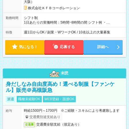
大阪）
株式会社ＫＦＢコーポレーション
シフト制
勤務時間
1日あたりの実働時間：5時間~8時間の間 シフト例 ・
9:30~18:00 実働7.5時間 ・9:30~14:30 実働5時間 ・
16:00~21:30 実働5.5時間
週1日からOK / 副業・WワークOK / 10名以上の大量募集
特徴
気になる！
応募する
詳細へ
未読
身だしなみ自由度高め！選べる制服【ファンケ
ル】販売＠高槻阪急
派遣
職種未経験OK
WEB登録・面接OK
時給1500円～1700円 ※ご経験・スキルにより考慮致します
給与
交通費別途支給あり
交通費全額支給（規定あり）
交通費