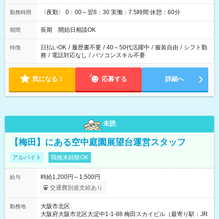
〈夜勤〉 0：00～翌8：30 実働：7.5時間 休憩：60分
勤務時間
長期 開始日相談OK
期間
日払いOK
/
履歴書不要
/
40～50代活躍中
/
服装自由
/
シフト勤
特徴
務
/
電話対応なし
/
パソコンスキル不要
気になる！
応募する
詳細へ
未読
【梅田】にある空中庭園展望台運営スタッフ
アルバイト
職種未経験OK
時給1,200円～1,500円
給与
交通費別途支給あり
大阪市北区
勤務地
大阪府大阪市北区大淀中1-1-88 梅田スカイビル（最寄り駅：JR