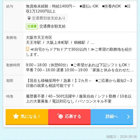
無資格未経験：時給1400円～ ■週払いOK ■扶養内OK ■日
給与
収1万1200円以上
交通費別途支給あり
交通費全額支給
交通費
大阪市天王寺区
勤務地
天王寺駅
/
大阪上本町駅
/
鶴橋駅
/
…
≪自宅からドアtoドアで30分以内！≫ご希望の勤務地を紹介
します。
9:00～18:00（休憩60分） ■ご希望があれば下記シフトもOK！
勤務時間
早番 7:00～16:00 遅番 10:00～19:00 「家族と休みを合わせた
い」 「余裕を持って夕飯の準備がしたい」 「できれば残業はし
たくない」 など、ご希望を教えてくださいね。 ※Wワーク希望
【現在も積極採用中！急募！】2カ月～ ■ご応募から最短2～3
期間
の方へ 今ご覧のお仕事で希望する勤務時間と、もう1つのお仕事
日後の就業も相談可能です！
の勤務時間。 合計で週40時間を超える場合は応募できません。
履歴書不要
/
40～50代活躍中
/
服装自由
/
シフト勤務
/
10名以
特徴
上の大量募集
/
電話対応なし
/
パソコンスキル不要
気になる！
応募する
詳細へ
掲載日：2026.08.06