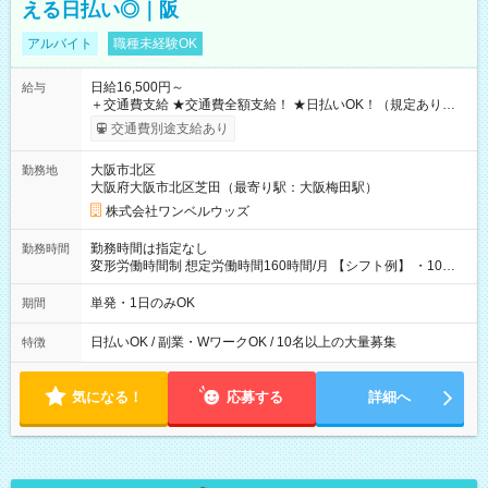
える日払い◎｜阪
アルバイト
職種未経験OK
日給16,500円～
給与
＋交通費支給 ★交通費全額支給！ ★日払いOK！（規定あり） ┗
働いたその日に現金GET♪ お仕事後はコンビニATMから 日払
交通費別途支給あり
い分を引き落とせます！ 【試用期間】試用期間なし
大阪市北区
勤務地
大阪府大阪市北区芝田（最寄り駅：大阪梅田駅）
株式会社ワンベルウッズ
勤務時間は指定なし
勤務時間
変形労働時間制 想定労働時間160時間/月 【シフト例】 ・10：
00～20：00
単発・1日のみOK
期間
日払いOK / 副業・WワークOK / 10名以上の大量募集
特徴
気になる！
応募する
詳細へ