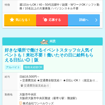
週1日からOK
/
40～50代活躍中
/
副業・WワークOK
/
シフト勤
特徴
務
/
10名以上の大量募集
/
パソコンスキル不要
気になる！
応募する
詳細へ
未読
好きな場所で働けるイベントスタッフ☆人気イ
ベントも！来社不要！働いたその日に給料もら
える日払い◎｜阪
アルバイト
職種未経験OK
日給16,500円～
給与
＋交通費支給 ★交通費全額支給！ ★日払いOK！（規定あり） ┗
働いたその日に現金GET♪ お仕事後はコンビニATMから 日払
交通費別途支給あり
い分を引き落とせます！ 【試用期間】試用期間なし
大阪市中央区
勤務地
大阪府大阪市中央区難波（最寄り駅：難波駅）
株式会社ワンベルウッズ