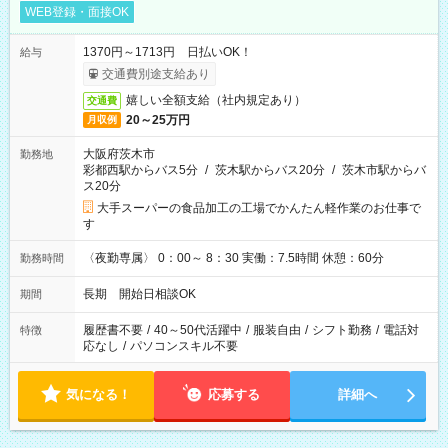
WEB登録・面接OK
1370円～1713円 日払いOK！
給与
交通費別途支給あり
嬉しい全額支給（社内規定あり）
交通費
20～25万円
月収例
大阪府茨木市
勤務地
彩都西駅からバス5分
/
茨木駅からバス20分
/
茨木市駅からバ
ス20分
大手スーパーの食品加工の工場でかんたん軽作業のお仕事で
す
〈夜勤専属〉 0：00～ 8：30 実働：7.5時間 休憩：60分
勤務時間
長期 開始日相談OK
期間
履歴書不要
/
40～50代活躍中
/
服装自由
/
シフト勤務
/
電話対
特徴
応なし
/
パソコンスキル不要
気になる！
応募する
詳細へ