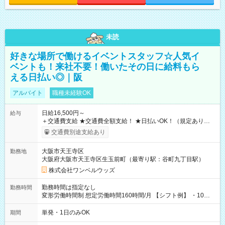
未読
好きな場所で働けるイベントスタッフ☆人気イ
ベントも！来社不要！働いたその日に給料もら
える日払い◎｜阪
アルバイト
職種未経験OK
日給16,500円～
給与
＋交通費支給 ★交通費全額支給！ ★日払いOK！（規定あり） ┗
働いたその日に現金GET♪ お仕事後はコンビニATMから 日払
交通費別途支給あり
い分を引き落とせます！ 【試用期間】試用期間なし
大阪市天王寺区
勤務地
大阪府大阪市天王寺区生玉前町（最寄り駅：谷町九丁目駅）
株式会社ワンベルウッズ
勤務時間は指定なし
勤務時間
変形労働時間制 想定労働時間160時間/月 【シフト例】 ・10：
00～20：00
単発・1日のみOK
期間