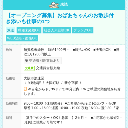
未読
【オープニング募集】おばあちゃんのお散歩付
き添いも仕事の1つ
派遣
職種未経験OK
社会人未経験OK
ブランクOK
WEB登録・面接OK
無資格未経験：時給1400円～ ■週払いOK ■扶養内OK ■日
給与
収1万1200円以上
交通費別途支給あり
交通費全額支給
交通費
大阪市浪速区
勤務地
ＪＲ難波駅
/
大国町駅
/
新今宮駅
/
…
≪自宅からドアtoドアで30分以内！≫ご希望の勤務地を紹介
します。
9:00～18:00（休憩60分） ■ご希望があれば下記シフトもOK！
勤務時間
早番 7:00～16:00 遅番 10:00～19:00 夜勤 16:30～翌9:30 「家族
と休みを合わせたい」 「余裕を持って夕飯の準備がしたい」
「できれば残業はしたくない」 など、ご希望を教えてください
【8月中のスタートOK！急募！】2カ月～ ■ご応募から最短2～
期間
ね。 ※Wワーク希望の方へ 今ご覧のお仕事で希望する勤務時間
3日後に就業が可能です！
と、もう1つのお仕事の勤務時間。 合計で週40時間を超える場