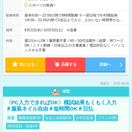
スポーツの祭典✨
基本8:00～22:00の間で8時間勤務 ※一部日程で6:45開始有
勤務時間
※8:00～22:00の間で2名以上で入り、人がいない時間帯がない
ように相方と時間を分け合うイメージです
9月2日(水)~10月3日(土) ※急募
期間
週1日からOK
/
履歴書不要
/
40～50代活躍中
/
副業・Wワーク
特徴
OK
/
シフト勤務
/
10名以上の大量募集
/
電話対応なし
/
パソコ
ンスキル不要
気になる！
応募する
詳細へ
掲載日：2026.08.06
未読
〈PC入力できればOK〉模試結果もくもく入力
＃服装ネイル自由＃短時間OK＃日払
派遣
職種未経験OK
社会人未経験OK
大学生歓迎
ブランクOK
WEB登録・面接OK