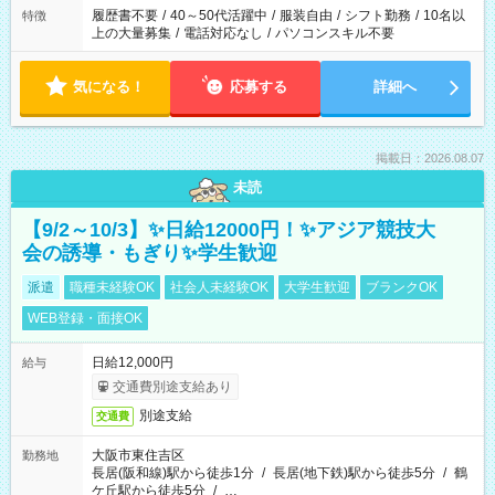
合は応募できません。
履歴書不要
/
40～50代活躍中
/
服装自由
/
シフト勤務
/
10名以
特徴
上の大量募集
/
電話対応なし
/
パソコンスキル不要
気になる！
応募する
詳細へ
掲載日：2026.08.07
未読
【9/2～10/3】✨日給12000円！✨アジア競技大
会の誘導・もぎり✨学生歓迎
派遣
職種未経験OK
社会人未経験OK
大学生歓迎
ブランクOK
WEB登録・面接OK
日給12,000円
給与
交通費別途支給あり
別途支給
交通費
大阪市東住吉区
勤務地
長居(阪和線)駅から徒歩1分
/
長居(地下鉄)駅から徒歩5分
/
鶴
ケ丘駅から徒歩5分
/
…