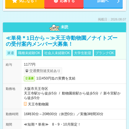
気になる！
応募する
詳細へ
掲載日：2026.08.07
未読
≪単発＊1日から～≫天王寺動物園／ナイトズー
の受付案内メンバー大募集！
派遣
職種未経験OK
社会人未経験OK
大学生歓迎
ブランクOK
1177円
給与
交通費別途支給あり
1日450円迄の実費を支給
交通費
大阪市天王寺区
勤務地
天王寺駅から徒歩5分
/
動物園前駅から徒歩5分
/
新今宮駅か
ら徒歩5分
天王寺動物園
16時30分～20時00分（休憩0分）／実働3時間30分
勤務時間
≪短期＊単発≫ 8・9・10月限定！
期間