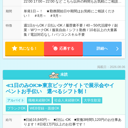
22:00 17:00～22:00 など こちら以外の時間もお気軽にご相談く
ださい！
単発1日～！ ★勤務開始日や期間はお気軽にご相談くださ
期間
い！ ＃8月～ ＃9月～
週1日からOK
/
日払いOK
/
履歴書不要
/
40～50代活躍中
/
副
特徴
業・WワークOK
/
服装自由
/
シフト勤務
/
10名以上の大量募
集
/
電話対応なし
/
パソコンスキル不要
気になる！
応募する
詳細へ
掲載日：2026.08.06
未読
≪1日のみOK≫東京ビッグサイトで展示会やイ
ベントお手伝い 選べるシフト制！
アルバイト
職種未経験OK
社会人未経験OK
大学生歓迎
ブランクOK
WEB登録・面接OK
■日給16,840円～ ■日払いOK ■実働3時間5,120円のお仕事あ
給与
ります！#日収1万円以上のお仕事です！