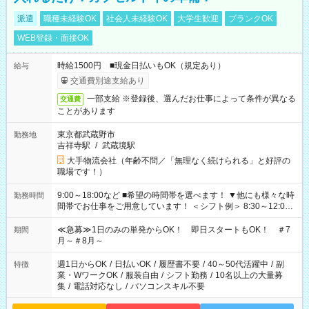
派遣
職種未経験OK
社会人未経験OK
大学生歓迎
ブランクOK
WEB登録・面接OK
時給1500円 ■現金日払いもOK（規定あり）
給与
交通費別途支給あり
一部支給 ※登録後、選んだお仕事によって条件が異なる
交通費
ことがあります
東京都武蔵野市
勤務地
吉祥寺駅
/
武蔵境駅
大手物流会社（年齢不問／「無理なく続けられる」と好評の
職場です！）
9:00～18:00など ■希望の時間帯を選べます！ ▼他にも様々な時
勤務時間
間帯でお仕事をご用意しています！ ＜シフト例＞ 8:30～12:00
17:00～22:00 13:00～22:00 22:00～翌6:00 など
≪急募≫1日のみの単発からOK！ 即日スタートもOK！ ＃7
期間
月～＃8月～
週1日からOK
/
日払いOK
/
履歴書不要
/
40～50代活躍中
/
副
特徴
業・WワークOK
/
服装自由
/
シフト勤務
/
10名以上の大量募
集
/
電話対応なし
/
パソコンスキル不要