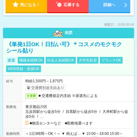
気になる！
応募する
詳細へ
掲載日：2026.08.04
未読
《単発1日OK！日払い可》＊コスメのモクモク
シール貼り
派遣
職種未経験OK
社会人未経験OK
大学生歓迎
ブランクOK
WEB登録・面接OK
時給1,500円～1,875円
給与
交通費別途支給あり
■ 交通費規定内支給 ※派遣先による
交通費
東京都品川区
勤務地
五反田駅から徒歩5分
/
目黒駅から徒歩5分
/
大井町駅から徒
歩5分
/
…
■物流センターなど ■勤務地選べます
＜1日3時間～OK！＞ ▼ 例えば… ▼ 15:00～18:00 15:00～
勤務時間