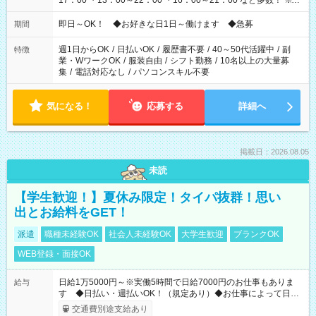
17：00 ・13：00～22：00 ・16：00～21：00 など多数！ ※お
仕事により勤務時間が異なります
即日～OK！ ◆お好きな日1日～働けます ◆急募
期間
週1日からOK
/
日払いOK
/
履歴書不要
/
40～50代活躍中
/
副
特徴
業・WワークOK
/
服装自由
/
シフト勤務
/
10名以上の大量募
集
/
電話対応なし
/
パソコンスキル不要
気になる！
応募する
詳細へ
掲載日：2026.08.05
未読
【学生歓迎！】夏休み限定！タイパ抜群！思い
出とお給料をGET！
派遣
職種未経験OK
社会人未経験OK
大学生歓迎
ブランクOK
WEB登録・面接OK
日給1万5000円～※実働5時間で日給7000円のお仕事もありま
給与
す ◆日払い・週払いOK！（規定あり）◆お仕事によって日給
も異なります
交通費別途支給あり