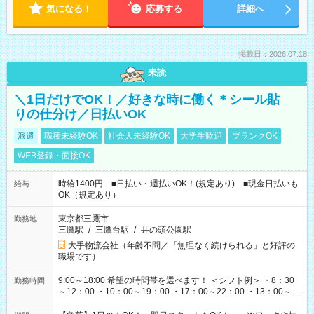
気になる！
応募する
詳細へ
掲載日：2026.07.18
未読
＼1日だけでOK！／好きな時に働く＊シール貼
りの仕分け／日払いOK
派遣
職種未経験OK
社会人未経験OK
大学生歓迎
ブランクOK
WEB登録・面接OK
時給1400円 ■日払い・週払いOK！(規定あり) ■現金日払いも
給与
OK（規定あり）
東京都三鷹市
勤務地
三鷹駅
/
三鷹台駅
/
井の頭公園駅
大手物流会社（年齢不問／「無理なく続けられる」と好評の
職場です）
9:00～18:00 希望の時間帯を選べます！ ＜シフト例＞ ・8：30
勤務時間
～12：00 ・10：00～19：00 ・17：00～22：00 ・13：00～
22：00 ・22：00～翌6：00 など