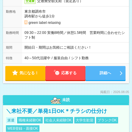
交通費全額支給（規定あり）
交通費
東京都調布市
勤務地
調布駅から徒歩1分
green label relaxing
09:30～22:00 実働8時間／休憩1.5時間 営業時間に合わせたシ
勤務時間
フト制
開始日・期間はお気軽にご相談ください！
期間
40～50代活躍中
/
服装自由
/
シフト勤務
特徴
気になる！
応募する
詳細へ
掲載日：2026.08.05
未読
＼来社不要／単発1日OK＊チラシの仕分け
派遣
職種未経験OK
社会人未経験OK
大学生歓迎
ブランクOK
WEB登録・面接OK