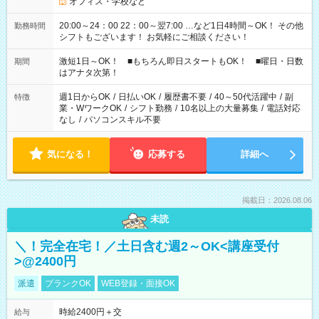
オフィス・学校など
20:00～24：00 22：00～翌7:00 …など1日4時間～OK！ その他
勤務時間
シフトもございます！ お気軽にご相談ください！
激短1日～OK！ ■もちろん即日スタートもOK！ ■曜日・日数
期間
はアナタ次第！
週1日からOK
/
日払いOK
/
履歴書不要
/
40～50代活躍中
/
副
特徴
業・WワークOK
/
シフト勤務
/
10名以上の大量募集
/
電話対応
なし
/
パソコンスキル不要
気になる！
応募する
詳細へ
掲載日：2026.08.06
未読
＼！完全在宅！／土日含む週2～OK<講座受付
>@2400円
派遣
ブランクOK
WEB登録・面接OK
時給2400円＋交
給与