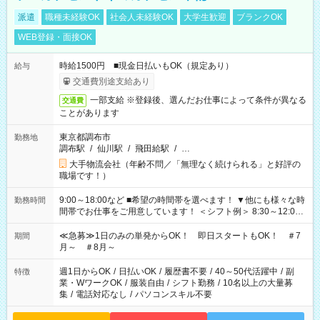
派遣
職種未経験OK
社会人未経験OK
大学生歓迎
ブランクOK
WEB登録・面接OK
時給1500円 ■現金日払いもOK（規定あり）
給与
交通費別途支給あり
一部支給 ※登録後、選んだお仕事によって条件が異なる
交通費
ことがあります
東京都調布市
勤務地
調布駅
/
仙川駅
/
飛田給駅
/
…
大手物流会社（年齢不問／「無理なく続けられる」と好評の
職場です！）
9:00～18:00など ■希望の時間帯を選べます！ ▼他にも様々な時
勤務時間
間帯でお仕事をご用意しています！ ＜シフト例＞ 8:30～12:00
17:00～22:00 13:00～22:00 22:00～翌6:00 など
≪急募≫1日のみの単発からOK！ 即日スタートもOK！ ＃7
期間
月～ ＃8月～
週1日からOK
/
日払いOK
/
履歴書不要
/
40～50代活躍中
/
副
特徴
業・WワークOK
/
服装自由
/
シフト勤務
/
10名以上の大量募
集
/
電話対応なし
/
パソコンスキル不要