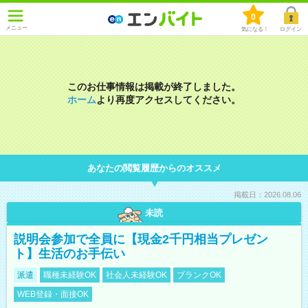
0
メニュー
気になる！
ログイン
このお仕事情報は掲載が終了しました。
ホーム
より再度アクセスしてください。
あなたの閲覧履歴からのオススメ
掲載日：2026.08.06
未読
説明会参加で全員に【現金2千円相当プレゼン
ト】生活のお手伝い
派遣
職種未経験OK
社会人未経験OK
ブランクOK
WEB登録・面接OK