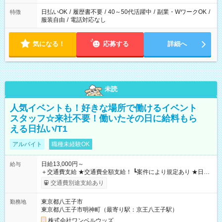
日払いOK
/
履歴書不要
/
40～50代活躍中
/
副業・WワークOK
/
特徴
服装自由
/
電話対応なし
気になる！
応募する
詳細へ
未読
人気イベントも！好きな場所で働けるイベント
スタッフ☆来社不要！働いたその日に給料もら
える日払い/T1
アルバイト
職種未経験OK
日給13,000円～
給与
＋交通費支給 ★交通費全額支給！ ┗案件により規定あり ★日払
いOK！（規定あり） ┗働いたその日に現金GET♪ お仕事後はコ
交通費別途支給あり
ンビニATMから 日払い分を引き落とせます！ 【試用期間】試
用期間なし
東京都八王子市
勤務地
東京都八王子市明神町（最寄り駅：京王八王子駅）
株式会社ワンベルウッズ