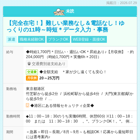
掲載日：2026.07.29
未読
【完全在宅！】難しい業務なし＆電話なし！ゆ
っくりの11時～時短＊データ入力・事務
派遣
職種未経験OK
ブランクOK
WEB登録・面接OK
◆時給1,700円＊日払い・週払いOK＊昇給あり♪【月収例】 ・約
給与
204,000円 （時給1,700円 × 実働6h × 20日）
交通費別途支給あり
◆全額支給 ＊家が少し遠くても安心！
交通費
20～25万円
月収例
東京都港区
勤務地
竹芝駅から徒歩2分
/
浜松町駅から徒歩4分
/
大門(東京都)駅か
ら徒歩5分
/
…
◆港区にある情報セキュリティ企業◆
◆11：00～18：30のうち実働6時間、休憩60分 ※11：00～18：
勤務時間
00 または 11：30～18：30 。*。ブランクOK！。*。 例え
ば前職が、 在宅/財団法人/事務/コールセンター/受付/販売/カフェ
スタッフ スイーツ販売/ホテルフロント/化粧品販売/など 様々な
＜急募＞即日～長期／8月～9月～も相談OK！応募から最短即日
期間
業界から入社して活躍されています♪
には選考案内♪