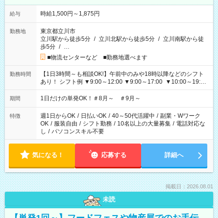
時給1,500円～1,875円
給与
東京都立川市
勤務地
立川駅から徒歩5分
/
立川北駅から徒歩5分
/
立川南駅から徒
歩5分
/
…
■物流センターなど ■勤務地選べます
【1日3時間～も相談OK!】午前中のみや18時以降などのシフト
勤務時間
あり！ シフト例 ▼9:00～12:00 ▼9:00～17:00 ▼10:00～19:00
▼18:00～21:00
1日だけの単発OK！＃8月～ ＃9月～
期間
週1日からOK
/
日払いOK
/
40～50代活躍中
/
副業・Wワーク
特徴
OK
/
服装自由
/
シフト勤務
/
10名以上の大量募集
/
電話対応な
し
/
パソコンスキル不要
気になる！
応募する
詳細へ
掲載日：2026.08.01
未読