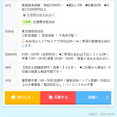
無資格未経験：時給1500円～ ■週払いOK ■扶養内OK ■日
給与
収1万2000円以上
交通費別途支給あり
交通費全額支給
交通費
東京都世田谷区
勤務地
三軒茶屋駅
/
世田谷駅
/
下高井戸駅
/
…
≪自宅からドアtoドアで30分以内！≫ご希望の勤務地を紹介
します。
9:00～18:00（休憩60分） ■ご希望があれば下記シフトもOK！
勤務時間
早番 7:00～16:00 遅番 10:00～19:00 「家族と休みを合わせた
い」 「余裕を持って夕飯の準備がしたい」 「できれば残業はし
たくない」 など、ご希望を教えてくださいね。 ※Wワーク希望
【現在も積極採用中！急募！】2カ月～ ■ご応募から最短2～3
期間
の方へ 今ご覧のお仕事で希望する勤務時間と、もう1つのお仕事
日後の就業も相談可能です！
の勤務時間。 合計で週40時間を超える場合は応募できません。
履歴書不要
/
40～50代活躍中
/
服装自由
/
シフト勤務
/
10名以
特徴
上の大量募集
/
電話対応なし
/
パソコンスキル不要
気になる！
応募する
詳細へ
掲載日：2026.08.06