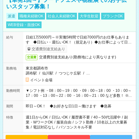
【単発1回～】フードフェスや物産展でのお手伝
いスタッフ募集！
派遣
職種未経験OK
社会人未経験OK
大学生歓迎
ブランクOK
WEB登録・面接OK
日給1万5000円～※実働5時間で日給7000円のお仕事もありま
給与
す ◆日払い・週払いOK！（規定あり）◆お仕事によって日給
も異なります
交通費別途支給あり
交通費別途支給あり(勤務地により異なります)
交通費
東京都調布市
勤務地
調布駅
/
仙川駅
/
つつじケ丘駅
/
…
イベント会場
▼シフト例 ・08：00～19：00 ・09：00～18：00 ・10：00～
勤務時間
17：00 ・13：00～22：00 ・16：00～21：00 など多数！ ※お
仕事により勤務時間が異なります
即日～OK！ ◆お好きな日1日～働けます ◆急募
期間
週1日からOK
/
日払いOK
/
履歴書不要
/
40～50代活躍中
/
副
特徴
業・WワークOK
/
服装自由
/
シフト勤務
/
10名以上の大量募
集
/
電話対応なし
/
パソコンスキル不要