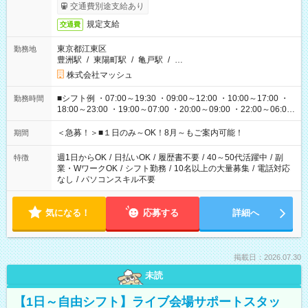
交通費別途支給あり
規定支給
交通費
東京都江東区
勤務地
豊洲駅
/
東陽町駅
/
亀戸駅
/
…
株式会社マッシュ
■シフト例 ・07:00～19:30 ・09:00～12:00 ・10:00～17:00 ・
勤務時間
18:00～23:00 ・19:00～07:00 ・20:00～09:00 ・22:00～06:00
etc ★最短で3時間で5,120円のお仕事から 15時間で2万円近く稼
げるお仕事も！ ご希望のお時間に合わせてご紹介！ ※シフトは
＜急募！＞■１日のみ～OK！8月～もご案内可能！
期間
現場によって異なります。 ※勿論、休憩時間はあるのでご安心
ください！
週1日からOK
/
日払いOK
/
履歴書不要
/
40～50代活躍中
/
副
特徴
業・WワークOK
/
シフト勤務
/
10名以上の大量募集
/
電話対応
なし
/
パソコンスキル不要
気になる！
応募する
詳細へ
掲載日：2026.07.30
未読
【1日～自由シフト】ライブ会場サポートスタッ