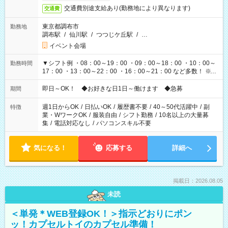
交通費別途支給あり(勤務地により異なります)
交通費
東京都調布市
勤務地
調布駅
/
仙川駅
/
つつじケ丘駅
/
…
イベント会場
▼シフト例 ・08：00～19：00 ・09：00～18：00 ・10：00～
勤務時間
17：00 ・13：00～22：00 ・16：00～21：00 など多数！ ※お
仕事により勤務時間が異なります
即日～OK！ ◆お好きな日1日～働けます ◆急募
期間
週1日からOK
/
日払いOK
/
履歴書不要
/
40～50代活躍中
/
副
特徴
業・WワークOK
/
服装自由
/
シフト勤務
/
10名以上の大量募
集
/
電話対応なし
/
パソコンスキル不要
気になる！
応募する
詳細へ
掲載日：2026.08.05
未読
＜単発＊WEB登録OK！＞指示どおりにポン
ッ！カプセルトイのカプセル準備！