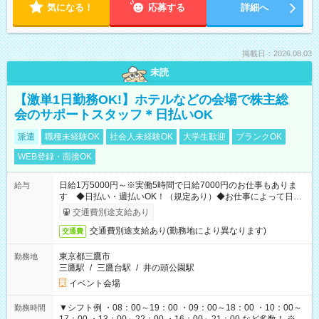
気になる！
応募する
詳細へ
掲載日：2026.08.03
未読
【激単1日勤務OK!】ホテルなどの会場で株主総
会のサポートスタッフ＊日払いOK
派遣
職種未経験OK
社会人未経験OK
大学生歓迎
ブランクOK
WEB登録・面接OK
日給1万5000円～※実働5時間で日給7000円のお仕事もありま
給与
す ◆日払い・週払いOK！（規定あり）◆お仕事によって日給
も異なります
交通費別途支給あり
交通費別途支給あり(勤務地により異なります)
交通費
東京都三鷹市
勤務地
三鷹駅
/
三鷹台駅
/
井の頭公園駅
イベント会場
▼シフト例 ・08：00～19：00 ・09：00～18：00 ・10：00～
勤務時間