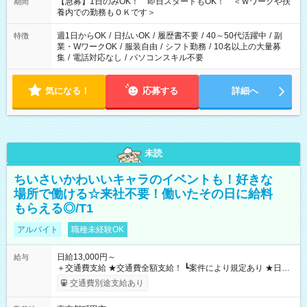
【急募】1日のみOK！ 即日スタートもOK！ ＜Ｗワークや扶
期間
養内での勤務もＯＫです＞
週1日からOK
/
日払いOK
/
履歴書不要
/
40～50代活躍中
/
副
特徴
業・WワークOK
/
服装自由
/
シフト勤務
/
10名以上の大量募
集
/
電話対応なし
/
パソコンスキル不要
気になる！
応募する
詳細へ
未読
ちいさいかわいいキャラのイベントも！好きな
場所で働ける☆来社不要！働いたその日に給料
もらえる◎/T1
アルバイト
職種未経験OK
日給13,000円～
給与
＋交通費支給 ★交通費全額支給！ ┗案件により規定あり ★日払
いOK！（規定あり） ┗働いたその日に現金GET♪ お仕事後はコ
交通費別途支給あり
ンビニATMから 日払い分を引き落とせます！ 【試用期間】試
用期間なし