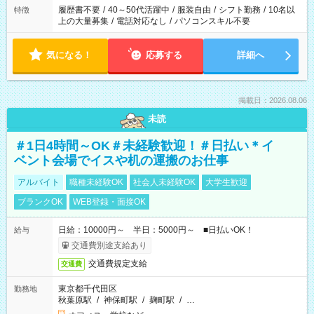
合は応募できません。
履歴書不要
/
40～50代活躍中
/
服装自由
/
シフト勤務
/
10名以
特徴
上の大量募集
/
電話対応なし
/
パソコンスキル不要
気になる！
応募する
詳細へ
掲載日：2026.08.06
未読
＃1日4時間～OK＃未経験歓迎！＃日払い＊イ
ベント会場でイスや机の運搬のお仕事
アルバイト
職種未経験OK
社会人未経験OK
大学生歓迎
ブランクOK
WEB登録・面接OK
日給：10000円～ 半日：5000円～ ■日払いOK！
給与
交通費別途支給あり
交通費規定支給
交通費
東京都千代田区
勤務地
秋葉原駅
/
神保町駅
/
麹町駅
/
…