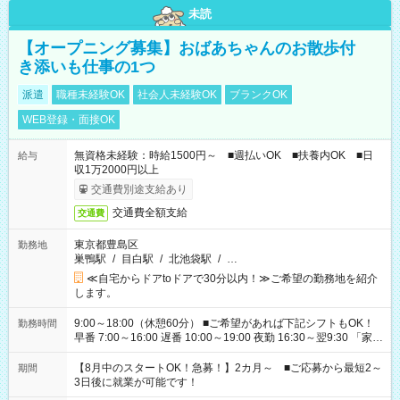
未読
【オープニング募集】おばあちゃんのお散歩付
き添いも仕事の1つ
派遣
職種未経験OK
社会人未経験OK
ブランクOK
WEB登録・面接OK
無資格未経験：時給1500円～ ■週払いOK ■扶養内OK ■日
給与
収1万2000円以上
交通費別途支給あり
交通費全額支給
交通費
東京都豊島区
勤務地
巣鴨駅
/
目白駅
/
北池袋駅
/
…
≪自宅からドアtoドアで30分以内！≫ご希望の勤務地を紹介
します。
9:00～18:00（休憩60分） ■ご希望があれば下記シフトもOK！
勤務時間
早番 7:00～16:00 遅番 10:00～19:00 夜勤 16:30～翌9:30 「家族
と休みを合わせたい」 「余裕を持って夕飯の準備がしたい」
「できれば残業はしたくない」 など、ご希望を教えてください
【8月中のスタートOK！急募！】2カ月～ ■ご応募から最短2～
期間
ね。 ※Wワーク希望の方へ 今ご覧のお仕事で希望する勤務時間
3日後に就業が可能です！
と、もう1つのお仕事の勤務時間。 合計で週40時間を超える場