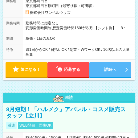
東京都町田市
勤務地
東京都町田市原町田（最寄り駅：町田駅）
株式会社ワンベルウッズ
勤務時間は指定なし
勤務時間
変形労働時間制 想定労働時間160時間/月 【シフト例】 ・8：00
～21：00
単発・1日のみOK
期間
週1日からOK / 日払いOK / 副業・WワークOK / 10名以上の大量
特徴
募集
気になる！
応募する
詳細へ
未読
8月短期！「ハルメク」アパレル・コスメ販売ス
タッフ【立川】
派遣
WEB登録・面接OK
時給1500円～1500円 【月収例】時給1,500円×6時間×12日＝
給与