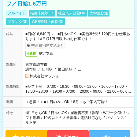
フ／日給1.6万円
アルバイト
職種未経験OK
社会人未経験OK
大学生歓迎
ブランクOK
WEB登録・面接OK
■日給16,840円～ ■日払いOK ■実働3時間5,120円のお仕事あ
給与
ります！#日収1万円以上のお仕事です！
交通費別途支給あり
規定支給
交通費
東京都調布市
勤務地
調布駅
/
仙川駅
/
飛田給駅
/
…
株式会社マッシュ
■シフト例 ・07:00～19:30 ・09:00～12:00 ・10:00～17:00 ・
勤務時間
18:00～23:00 ・19:00～07:00 ・20:00～09:00 ・22:00～06:00
etc ★最短で3時間で5,120円のお仕事から 15時間で2万円近く稼
げるお仕事も！ ご希望のお時間に合わせてご紹介！ ※シフトは
＜急募！＞■１日のみ～OK！8月～もご案内可能！
期間
現場によって異なります。 ※勿論、休憩時間はあるのでご安心
ください！
週1日からOK
/
日払いOK
/
履歴書不要
/
副業・WワークOK
/
シ
特徴
フト勤務
/
10名以上の大量募集
/
電話対応なし
/
パソコンスキ
ル不要