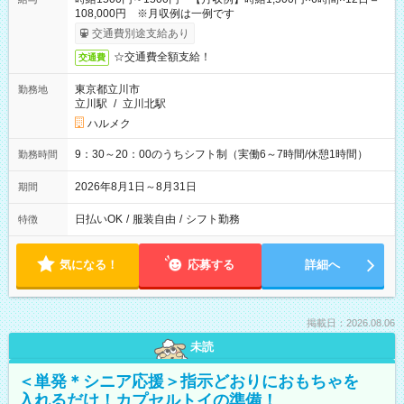
108,000円 ※月収例は一例です
交通費別途支給あり
☆交通費全額支給！
交通費
東京都立川市
勤務地
立川駅
/
立川北駅
ハルメク
9：30～20：00のうちシフト制（実働6～7時間/休憩1時間）
勤務時間
2026年8月1日～8月31日
期間
日払いOK
/
服装自由
/
シフト勤務
特徴
気になる！
応募する
詳細へ
掲載日：2026.08.06
未読
＜単発＊シニア応援＞指示どおりにおもちゃを
入れるだけ！カプセルトイの準備！