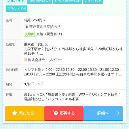
アルバイト
職種未経験OK
社会人未経験OK
大学生歓迎
ブランクOK
時給1250円～
給与
交通費別途支給あり
支給（規定有り）
交通費
東京都千代田区
勤務地
九段下駅から徒歩5分
/
竹橋駅から徒歩10分
/
神保町駅から徒
歩15分
/
…
株式会社ライブパワー
＜シフト例＞ 9:00～22:30 12:30～22:00 15:30～21:00 12:30～
勤務時間
19:00 12:30～22:00 上記の時間から好きな時間を選べます！ ※
時間は変更となる可能性があります
9月8日・9日
期間
週1日からOK
/
履歴書不要
/
副業・WワークOK
/
シフト勤務
/
特徴
電話対応なし
/
パソコンスキル不要
気になる！
応募する
詳細へ