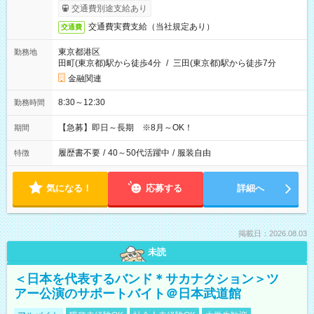
交通費別途支給あり
交通費実費支給（当社規定あり）
交通費
東京都港区
勤務地
田町(東京都)駅から徒歩4分
/
三田(東京都)駅から徒歩7分
金融関連
8:30～12:30
勤務時間
【急募】即日～長期 ※8月～OK！
期間
履歴書不要
/
40～50代活躍中
/
服装自由
特徴
気になる！
応募する
詳細へ
掲載日：2026.08.03
未読
＜日本を代表するバンド＊サカナクション＞ツ
アー公演のサポートバイト＠日本武道館