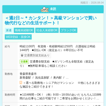
掲載日：2026.08.04
未読
＜週2日～＊カンタン！＞高級マンションで買い
物代行などの生活サポート！
派遣
職種未経験OK
社会人未経験OK
ブランクOK
WEB登録・面接OK
時給1100円 有資格・有経験時給1250円 介護福祉士時給
給与
1440円 ■日払いOK（規定あり）※即日払い不可
交通費別途支給あり
交通費全額支給 ■ガソリン代も全額支給（規定あ
交通費
り） ■無料駐車場もご相談ください
青森県青森市
勤務地
新青森駅
/
浅虫温泉駅
/
奥内駅
/
…
＜選べる勤務地＞シニア向けマンション ※他にもさまざま
な施設をご紹介できます！
★1日4時間～OK！ （例）9:00～18:00のあいだ もちろん1日8時
勤務時間
間のお仕事もご紹介可能です！ご希望をお聞かせください！★
家庭の都合でお休みが必要な場合も遠慮なくご相談ください。