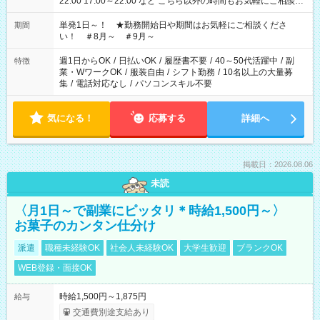
22:00 17:00～22:00 など こちら以外の時間もお気軽にご相談く
ださい！
単発1日～！ ★勤務開始日や期間はお気軽にご相談くださ
期間
い！ ＃8月～ ＃9月～
週1日からOK
/
日払いOK
/
履歴書不要
/
40～50代活躍中
/
副
特徴
業・WワークOK
/
服装自由
/
シフト勤務
/
10名以上の大量募
集
/
電話対応なし
/
パソコンスキル不要
気になる！
応募する
詳細へ
掲載日：2026.08.06
未読
〈月1日～で副業にピッタリ＊時給1,500円～〉
お菓子のカンタン仕分け
派遣
職種未経験OK
社会人未経験OK
大学生歓迎
ブランクOK
WEB登録・面接OK
時給1,500円～1,875円
給与
交通費別途支給あり