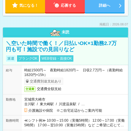
気になる！
応募する
詳細へ
掲載日：2026.08.07
未読
＼空いた時間で働く！／日払いOK×1勤務2.7万
円も可！施設での見回りなど
派遣
ブランクOK
WEB登録・面接OK
時給1500円～ 夜勤時給1820円～ 日収2.7万円～（夜勤時給
給与
1820円×15h）
交通費別途支給あり
交通費全額支給
交通費
宮城県大崎市
勤務地
古川駅
/
東大崎駅
/
川渡温泉駅
/
…
介護施設や病院 ※ご自宅近辺からご案内可能
≪シフト例≫ 10:00～15:00（実働5時間） 12:00～17:00（実働
勤務時間
5時間） 17:00～翌10:00（実働15時間）など ご希望に応じて、
働く時間は調整できます！ お気軽に担当へ相談ください！