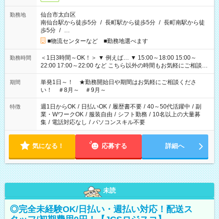
仙台市太白区
勤務地
南仙台駅から徒歩5分
/
長町駅から徒歩5分
/
長町南駅から徒
歩5分
/
…
■物流センターなど ■勤務地選べます
＜1日3時間～OK！＞ ▼ 例えば… ▼ 15:00～18:00 15:00～
勤務時間
22:00 17:00～22:00 など こちら以外の時間もお気軽にご相談く
ださい！
単発1日～！ ★勤務開始日や期間はお気軽にご相談くださ
期間
い！ ＃8月～ ＃9月～
週1日からOK
/
日払いOK
/
履歴書不要
/
40～50代活躍中
/
副
特徴
業・WワークOK
/
服装自由
/
シフト勤務
/
10名以上の大量募
集
/
電話対応なし
/
パソコンスキル不要
気になる！
応募する
詳細へ
未読
◎完全未経験OK/日払い・週払い対応！配送ス