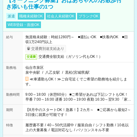
【オープニング募集】おばあちゃんのお散歩付
き添いも仕事の1つ
派遣
職種未経験OK
社会人未経験OK
ブランクOK
WEB登録・面接OK
無資格未経験：時給1280円～ ■週払いOK ■扶養内OK ■日
給与
収1万240円以上
交通費別途支給あり
交通費全額支給（ガソリン代もOK！）
交通費
仙台市泉区
勤務地
泉中央駅
/
八乙女駅
/
黒松(宮城県)駅
≪車通勤もOK！≫ご自宅近くでご希望の勤務地を紹介しま
す。
9:00～18:00（休憩60分） ■ご希望があれば下記シフトもOK！
勤務時間
早番 7:00～16:00 遅番 10:00～19:00 夜勤 16:30～翌9:30 「家族
と休みを合わせたい」 「余裕を持って夕飯の準備がしたい」
「できれば残業はしたくない」 など、ご希望を教えてください
【8月中のスタートOK！急募！】2カ月～ ■ご応募から最短2～
期間
ね。 ※Wワーク希望の方へ 今ご覧のお仕事で希望する勤務時間
3日後に就業が可能です！
と、もう1つのお仕事の勤務時間。 合計で週40時間を超える場
合は応募できません。
履歴書不要
/
40～50代活躍中
/
服装自由
/
シフト勤務
/
10名以
特徴
上の大量募集
/
電話対応なし
/
パソコンスキル不要