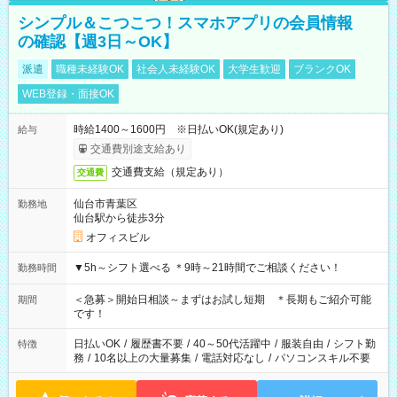
シンプル＆こつこつ！スマホアプリの会員情報
の確認【週3日～OK】
派遣
職種未経験OK
社会人未経験OK
大学生歓迎
ブランクOK
WEB登録・面接OK
時給1400～1600円 ※日払いOK(規定あり)
給与
交通費別途支給あり
交通費支給（規定あり）
交通費
仙台市青葉区
勤務地
仙台駅から徒歩3分
オフィスビル
▼5h～シフト選べる ＊9時～21時間でご相談ください！
勤務時間
＜急募＞開始日相談～まずはお試し短期 ＊長期もご紹介可能
期間
です！
日払いOK
/
履歴書不要
/
40～50代活躍中
/
服装自由
/
シフト勤
特徴
務
/
10名以上の大量募集
/
電話対応なし
/
パソコンスキル不要