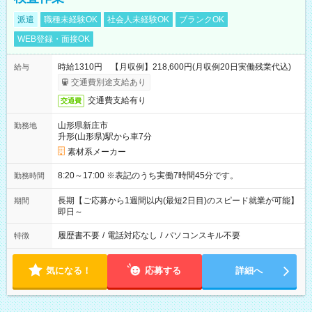
派遣
職種未経験OK
社会人未経験OK
ブランクOK
WEB登録・面接OK
時給1310円 【月収例】218,600円(月収例20日実働残業代込)
給与
交通費別途支給あり
交通費支給有り
交通費
山形県新庄市
勤務地
升形(山形県)駅から車7分
素材系メーカー
8:20～17:00 ※表記のうち実働7時間45分です。
勤務時間
長期【ご応募から1週間以内(最短2日目)のスピード就業が可能】
期間
即日～
履歴書不要
/
電話対応なし
/
パソコンスキル不要
特徴
気になる！
応募する
詳細へ