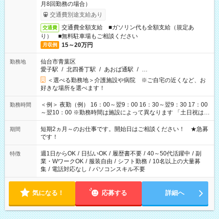
月8回勤務の場合）
交通費別途支給あり
交通費全額支給 ■ガソリン代も全額支給（規定あ
交通費
り） ■無料駐車場もご相談ください
15～20万円
月収例
仙台市青葉区
勤務地
愛子駅
/
北四番丁駅
/
あおば通駅
/
…
＜選べる勤務地＞介護施設や病院 ※ご自宅の近くなど、お
好きな場所を選べます！
＜例＞ 夜勤（例） 16：00～翌9：00 16：30～翌9：30 17：00
勤務時間
～翌10：00 ※勤務時間は施設によって異なります 「土日祝は休
みたい」 「しっかり稼ぎたい」 「もう少し遅い時間から始めた
い」など ご希望にあったお仕事をご案内いたします。 ※未経験
短期2ヵ月～のお仕事です。開始日はご相談ください！ ★急募
期間
の方の場合は1～2ヶ月間は日中での仕事を経験いただき、 お
です！
仕事に慣れてからの夜勤になります。 ★家庭の都合でお休みが
必要な場合も遠慮なくご相談ください。
週1日からOK
/
日払いOK
/
履歴書不要
/
40～50代活躍中
/
副
特徴
業・WワークOK
/
服装自由
/
シフト勤務
/
10名以上の大量募
集
/
電話対応なし
/
パソコンスキル不要
気になる！
応募する
詳細へ