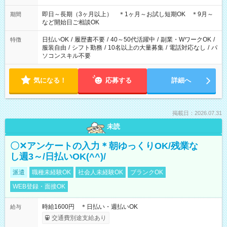
働7h/休憩1h) □10:00～19:00(実働8h/休憩1h) ＊時間固定ＯＫ
即日～長期（3ヶ月以上） ＊1ヶ月～お試し短期OK ＊9月～
期間
など開始日ご相談OK
日払いOK
/
履歴書不要
/
40～50代活躍中
/
副業・WワークOK
/
特徴
服装自由
/
シフト勤務
/
10名以上の大量募集
/
電話対応なし
/
パ
ソコンスキル不要
気になる！
応募する
詳細へ
掲載日：2026.07.31
未読
〇✕アンケートの入力＊朝ゆっくりOK/残業な
し週3～/日払いOK(^^)/
派遣
職種未経験OK
社会人未経験OK
ブランクOK
WEB登録・面接OK
時給1600円 ＊日払い・週払いOK
給与
交通費別途支給あり