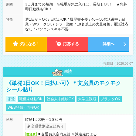
3ヵ月までの短期 ※職場が気に入れば、長期もOK！ ★急募！
期間
即日勤務もOK！
週1日からOK
/
日払いOK
/
履歴書不要
/
40～50代活躍中
/
副
特徴
業・WワークOK
/
シフト勤務
/
10名以上の大量募集
/
電話対応
なし
/
パソコンスキル不要
気になる！
応募する
詳細へ
掲載日：2026.08.07
未読
《単発1日OK！日払い可》＊文房具のモクモク
シール貼り
派遣
職種未経験OK
社会人未経験OK
大学生歓迎
ブランクOK
WEB登録・面接OK
時給1,500円～1,875円
給与
交通費別途支給あり
■ 交通費規定内支給 ※派遣先による
交通費