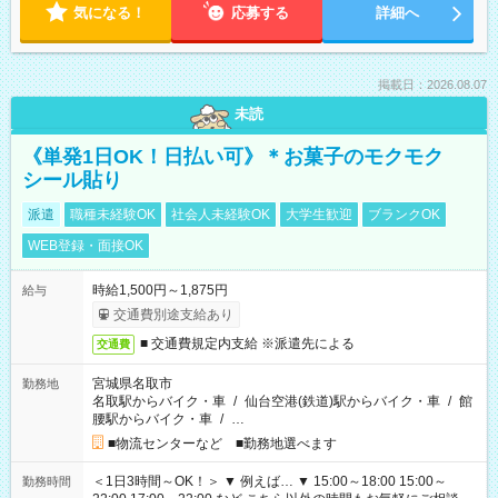
気になる！
応募する
詳細へ
掲載日：2026.08.07
未読
《単発1日OK！日払い可》＊お菓子のモクモク
シール貼り
派遣
職種未経験OK
社会人未経験OK
大学生歓迎
ブランクOK
WEB登録・面接OK
時給1,500円～1,875円
給与
交通費別途支給あり
■ 交通費規定内支給 ※派遣先による
交通費
宮城県名取市
勤務地
名取駅からバイク・車
/
仙台空港(鉄道)駅からバイク・車
/
館
腰駅からバイク・車
/
…
■物流センターなど ■勤務地選べます
＜1日3時間～OK！＞ ▼ 例えば… ▼ 15:00～18:00 15:00～
勤務時間