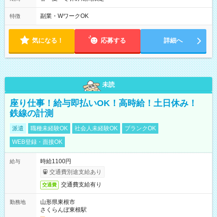
も安心して働けます★ すき家では、ワンオペを禁止していま
す。 必ず、2名以上での勤務を行いますので、安心して働けま
副業・WワークOK
特徴
す。
気になる！
応募する
詳細へ
未読
座り仕事！給与即払いOK！高時給！土日休み！
鉄線の計測
派遣
職種未経験OK
社会人未経験OK
ブランクOK
WEB登録・面接OK
時給1100円
給与
交通費別途支給あり
交通費支給有り
交通費
山形県東根市
勤務地
さくらんぼ東根駅