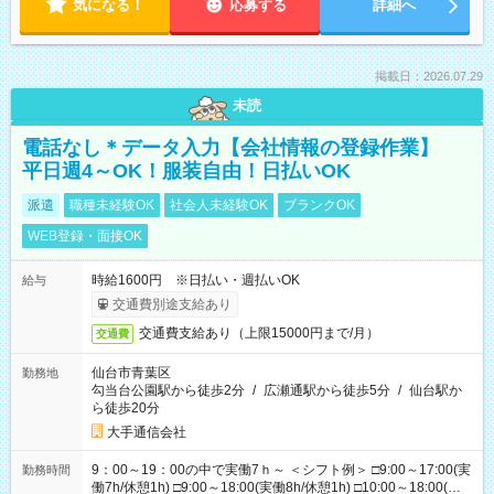
気になる！
応募する
詳細へ
掲載日：2026.07.29
未読
電話なし＊データ入力【会社情報の登録作業】
平日週4～OK！服装自由！日払いOK
派遣
職種未経験OK
社会人未経験OK
ブランクOK
WEB登録・面接OK
時給1600円 ※日払い・週払いOK
給与
交通費別途支給あり
交通費支給あり（上限15000円まで/月）
交通費
仙台市青葉区
勤務地
勾当台公園駅から徒歩2分
/
広瀬通駅から徒歩5分
/
仙台駅か
ら徒歩20分
大手通信会社
9：00～19：00の中で実働7ｈ～ ＜シフト例＞ □9:00～17:00(実
勤務時間
働7h/休憩1h) □9:00～18:00(実働8h/休憩1h) □10:00～18:00(実