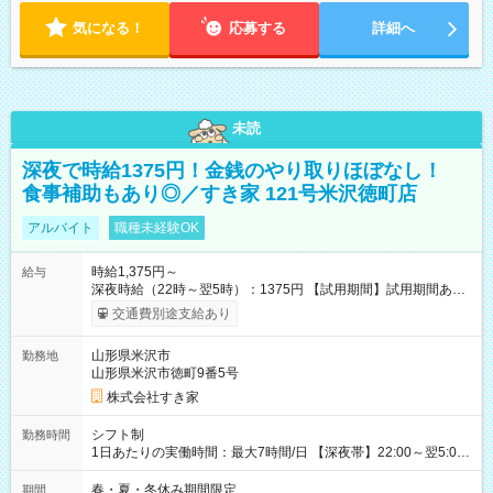
気になる！
応募する
詳細へ
未読
深夜で時給1375円！金銭のやり取りほぼなし！
食事補助もあり◎／すき家 121号米沢徳町店
アルバイト
職種未経験OK
時給1,375円～
給与
深夜時給（22時～翌5時）：1375円 【試用期間】試用期間あり
試用期間の長さ：1ヶ月 雇用形態、給与は本採用時と同じです。
交通費別途支給あり
試用期間の実態は30日（※条件変更なし）ですが、切り上げで
一ヶ月とさせていただきます。 研修制度あり：15時間(研修中も
山形県米沢市
勤務地
同時給）
山形県米沢市徳町9番5号
株式会社すき家
シフト制
勤務時間
1日あたりの実働時間：最大7時間/日 【深夜帯】22:00～翌5:00
週2日～・1日2h～OK◎ ※22:00から翌5:00までは18歳以上の方
のみ勤務可能です（18歳未満の深夜業務禁止のため） ★深夜で
春・夏・冬休み期間限定
期間