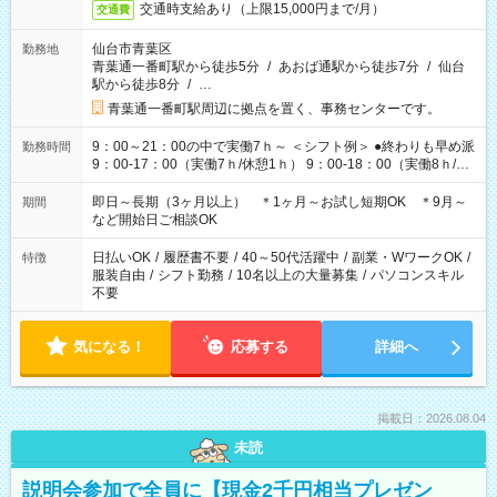
交通時支給あり（上限15,000円まで/月）
交通費
仙台市青葉区
勤務地
青葉通一番町駅から徒歩5分
/
あおば通駅から徒歩7分
/
仙台
駅から徒歩8分
/
…
青葉通一番町駅周辺に拠点を置く、事務センターです。
9：00～21：00の中で実働7ｈ～ ＜シフト例＞ ●終わりも早め派
勤務時間
9：00-17：00（実働7ｈ/休憩1ｈ） 9：00-18：00（実働8ｈ/休
憩1ｈ） 10：00-19：00（実働8ｈ/休憩1ｈ） ●朝ゆっくり派
11：00-20：00（実働8ｈ/休憩1ｈ） 12：00-20：00（実働7ｈ/
即日～長期（3ヶ月以上） ＊1ヶ月～お試し短期OK ＊9月～
期間
休憩1ｈ） 12：00-21：00（実働8ｈ/休憩1ｈ） 13：00-22：
など開始日ご相談OK
00（実働8ｈ/休憩1ｈ） ＊時間帯固定OK
日払いOK
/
履歴書不要
/
40～50代活躍中
/
副業・WワークOK
/
特徴
服装自由
/
シフト勤務
/
10名以上の大量募集
/
パソコンスキル
不要
気になる！
応募する
詳細へ
掲載日：2026.08.04
未読
説明会参加で全員に【現金2千円相当プレゼン