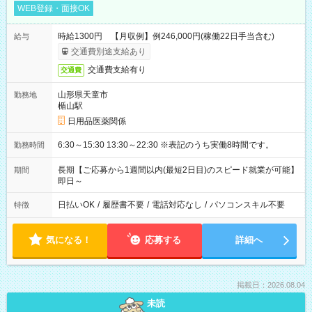
WEB登録・面接OK
時給1300円 【月収例】例246,000円(稼働22日手当含む)
給与
交通費別途支給あり
交通費支給有り
交通費
山形県天童市
勤務地
楯山駅
日用品医薬関係
6:30～15:30 13:30～22:30 ※表記のうち実働8時間です。
勤務時間
長期【ご応募から1週間以内(最短2日目)のスピード就業が可能】
期間
即日～
日払いOK
/
履歴書不要
/
電話対応なし
/
パソコンスキル不要
特徴
気になる！
応募する
詳細へ
掲載日：2026.08.04
未読