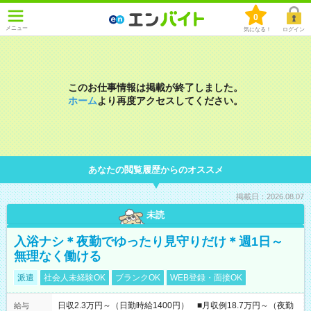
0
メニュー
気になる！
ログイン
このお仕事情報は掲載が終了しました。
ホーム
より再度アクセスしてください。
あなたの閲覧履歴からのオススメ
掲載日：2026.08.07
未読
入浴ナシ＊夜勤でゆったり見守りだけ＊週1日～
無理なく働ける
派遣
社会人未経験OK
ブランクOK
WEB登録・面接OK
日収2.3万円～（日勤時給1400円） ■月収例18.7万円～（夜勤
給与