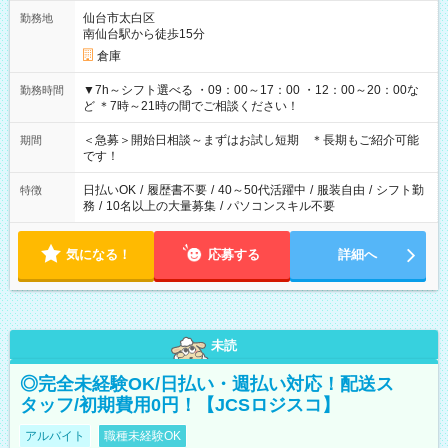
仙台市太白区
勤務地
南仙台駅から徒歩15分
倉庫
▼7h～シフト選べる ・09：00～17：00 ・12：00～20：00な
勤務時間
ど ＊7時～21時の間でご相談ください！
＜急募＞開始日相談～まずはお試し短期 ＊長期もご紹介可能
期間
です！
日払いOK
/
履歴書不要
/
40～50代活躍中
/
服装自由
/
シフト勤
特徴
務
/
10名以上の大量募集
/
パソコンスキル不要
気になる！
応募する
詳細へ
未読
◎完全未経験OK/日払い・週払い対応！配送ス
タッフ/初期費用0円！【JCSロジスコ】
アルバイト
職種未経験OK