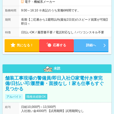
電子・機械系メーカー
9:00～16:10 ※表記のうち実働6時間です。
勤務時間
長期【ご応募から1週間以内(最短2日目)のスピード就業が可能】
期間
即日～
日払いOK
/
履歴書不要
/
電話対応なし
/
パソコンスキル不要
特徴
気になる！
応募する
詳細へ
未読
舗装工事現場の警備員/即日入社◎家電付き寮完
備/日払い可/履歴書・面接なし！家も仕事もすぐ
見つかる
アルバイト
職種未経験OK
日給10,000円～13,500円
給与
入社祝い金4000円 【試用期間】試用期間なし