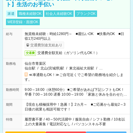
ト】生活のお手伝い
派遣
職種未経験OK
社会人未経験OK
ブランクOK
WEB登録・面接OK
無資格未経験：時給1280円～ ■週払いOK ■扶養内OK ■日
給与
収1万240円以上
交通費別途支給あり
交通費全額支給（ガソリン代もOK！）
交通費
仙台市青葉区
勤務地
仙台駅
/
北山(宮城県)駅
/
東北福祉大前駅
/
…
≪車通勤もOK！≫ご自宅近くでご希望の勤務地を紹介しま
す。
9:00～18:00（休憩60分） ■ご希望があれば下記シフトもOK！
勤務時間
早番 7:00～16:00 遅番 10:00～19:00 「家族と休みを合わせた
い」 「余裕を持って夕飯の準備がしたい」 「できれば残業はし
たくない」 など、ご希望を教えてくださいね。 ※Wワーク希望
【現在も積極採用中！急募！】2カ月～ ■ご応募から最短2～3
期間
の方へ 今ご覧のお仕事で希望する勤務時間と、もう1つのお仕事
日後の就業も相談可能です！
の勤務時間。 合計で週40時間を超える場合は応募できません。
履歴書不要
/
40～50代活躍中
/
服装自由
/
シフト勤務
/
10名以
特徴
上の大量募集
/
電話対応なし
/
パソコンスキル不要