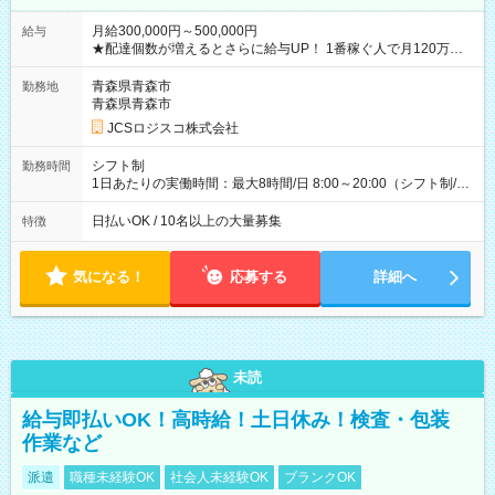
月給300,000円～500,000円
給与
★配達個数が増えるとさらに給与UP！ 1番稼ぐ人で月120万ほ
ど！ ・主要都市エリア 月収55万円／週5日稼働 月収65万~112
万円／週6日稼働 ・地方郊外エリア 月収40万円／週5日稼働 月
青森県青森市
勤務地
収40万円~50万円／週6日稼働 ＜モデルイメージ＞ ■月収50万
青森県青森市
円 (27歳男性/江東区在住)※元建築関係 1日150個配達×25日勤務
JCSロジスコ株式会社
(日休み) ■月収80万円(43歳男性/墨田区在住)※元営業 1日200個
配達×25日勤務(月休み) 【試用期間】試用期間なし
シフト制
勤務時間
1日あたりの実働時間：最大8時間/日 8:00～20:00（シフト制/実
働8時間） ※週5日勤務（場所次第では週4も有り） ※配達状況
によって時間外での勤務可能性有り ※案件により多少の前後あ
日払いOK / 10名以上の大量募集
特徴
り ※配達が完了次第、帰社OKです
気になる！
応募する
詳細へ
未読
給与即払いOK！高時給！土日休み！検査・包装
作業など
派遣
職種未経験OK
社会人未経験OK
ブランクOK