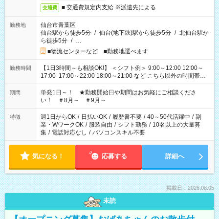
■ 交通費規定内支給 ※派遣先による
交通費
仙台市青葉区
勤務地
仙台駅から徒歩5分
/
仙台(地下鉄)駅から徒歩5分
/
北仙台駅か
ら徒歩5分
/
…
■物流センターなど ■勤務地選べます
【1日3時間～も相談OK!】 ＜シフト例＞ 9:00～12:00 12:00～
勤務時間
17:00 17:00～22:00 18:00～21:00 など こちら以外の時間帯も
お気軽にご相談ください！
単発1日～！ ★勤務開始日や期間はお気軽にご相談くださ
期間
い！ ＃8月～ ＃9月～
週1日からOK
/
日払いOK
/
履歴書不要
/
40～50代活躍中
/
副
特徴
業・WワークOK
/
服装自由
/
シフト勤務
/
10名以上の大量募
集
/
電話対応なし
/
パソコンスキル不要
気になる！
応募する
詳細へ
掲載日：2026.08.05
未読