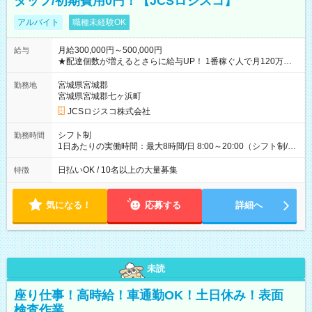
タッフ/初期費用0円！【JCSロジスコ】
アルバイト
職種未経験OK
月給300,000円～500,000円
給与
★配達個数が増えるとさらに給与UP！ 1番稼ぐ人で月120万ほ
ど！ ・主要都市エリア 月収55万円／週5日稼働 月収65万~112
万円／週6日稼働 ・地方郊外エリア 月収40万円／週5日稼働 月
宮城県宮城郡
勤務地
収40万円~50万円／週6日稼働 ＜モデルイメージ＞ ■月収50万
宮城県宮城郡七ヶ浜町
円 (27歳男性/江東区在住)※元建築関係 1日150個配達×25日勤務
JCSロジスコ株式会社
(日休み) ■月収80万円(43歳男性/墨田区在住)※元営業 1日200個
配達×25日勤務(月休み) 【試用期間】試用期間なし
シフト制
勤務時間
1日あたりの実働時間：最大8時間/日 8:00～20:00（シフト制/実
働8時間） ※週5日勤務（場所次第では週4も有り） ※配達状況
によって時間外での勤務可能性有り ※案件により多少の前後あ
日払いOK / 10名以上の大量募集
特徴
り ※配達が完了次第、帰社OKです
気になる！
応募する
詳細へ
未読
座り仕事！高時給！車通勤OK！土日休み！表面
検査作業