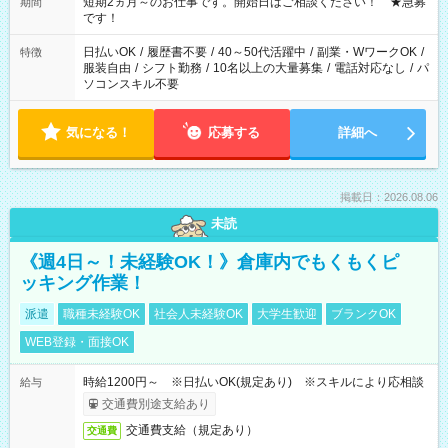
※週最低15時間以上の勤務が必要です
短期2ヵ月～のお仕事です。開始日はご相談ください！ ★急募
期間
です！
日払いOK
/
履歴書不要
/
40～50代活躍中
/
副業・WワークOK
/
特徴
服装自由
/
シフト勤務
/
10名以上の大量募集
/
電話対応なし
/
パ
ソコンスキル不要
気になる！
応募する
詳細へ
掲載日：2026.08.06
未読
《週4日～！未経験OK！》倉庫内でもくもくピ
ッキング作業！
派遣
職種未経験OK
社会人未経験OK
大学生歓迎
ブランクOK
WEB登録・面接OK
時給1200円～ ※日払いOK(規定あり) ※スキルにより応相談
給与
交通費別途支給あり
交通費支給（規定あり）
交通費