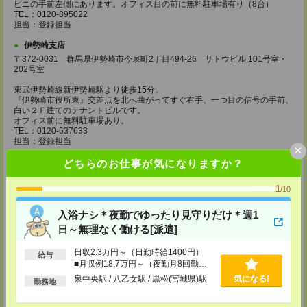
ビニの手前左側にあります。オフィス目の前に無料駐車場有り（8台）
TEL：0120-895022
担当：登録担当
伊勢崎支店
〒372-0031 群馬県伊勢崎市今泉町2丁目494-26 サトウビル 101号室・
202号室
東武伊勢崎線新伊勢崎駅より徒歩15分。
『伊勢崎市役所東』交差点を北へ曲がってすぐ右手、一つ目の信号の手前、
白い２Ｆ建てのテナントビルです。
オフィス前に無料駐車場あり。
TEL：0120-637633
担当：登録担当
×
熊谷支店
どちらのお仕事が気になりますか？
〒360-0042 埼玉県熊谷市本町2-107 松本ビル1F
1
/10
熊谷駅北口より徒歩10分。2階建ての、茶と白のツートンカラーのビルで
す。（駐車場あり）
入浴ナシ＊夜勤でゆったり見守りだけ＊週1
TEL：0120-243772
担当：登録担当
日～無理なく働ける[派遣]
さいたま支店
日収2.3万円～（日勤時給1400円）
給与
〒330-0854 埼玉県さいたま市大宮区桜木町1-9-1 三谷ビル3F（許可事業
■月収例18.7万円～（夜勤月8回勤務
所名称 さいたま事業所）
の場合）
泉中央駅 / 八乙女駅 / 黒松(宮城県)駅
気になる!
TEL：050-1745-5645
勤務地
担当：登録担当