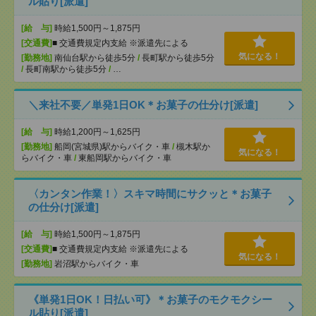
ル貼り[派遣]
[給 与]
時給1,500円～1,875円
[交通費]
■ 交通費規定内支給 ※派遣先による
気になる！
[勤務地]
南仙台駅から徒歩5分
/
長町駅から徒歩5分
/
長町南駅から徒歩5分
/
…
＼来社不要／単発1日OK＊お菓子の仕分け[派遣]
[給 与]
時給1,200円～1,625円
[勤務地]
船岡(宮城県)駅からバイク・車
/
槻木駅か
気になる！
らバイク・車
/
東船岡駅からバイク・車
〈カンタン作業！〉スキマ時間にサクッと＊お菓子
の仕分け[派遣]
[給 与]
時給1,500円～1,875円
[交通費]
■ 交通費規定内支給 ※派遣先による
気になる！
[勤務地]
岩沼駅からバイク・車
《単発1日OK！日払い可》＊お菓子のモクモクシー
ル貼り[派遣]