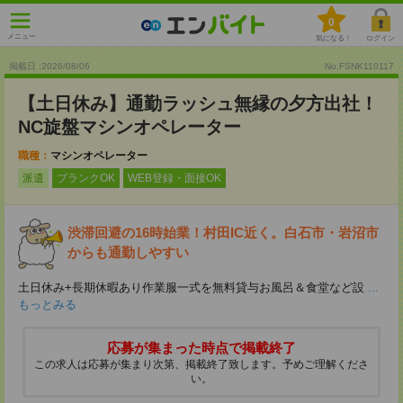
0
メニュー
気になる！
ログイン
掲載日 :2026
/
08
/
06
No.FSNK110117
【土日休み】通勤ラッシュ無縁の夕方出社！
NC旋盤マシンオペレーター
職種：
マシンオペレーター
派遣
ブランクOK
WEB登録・面接OK
渋滞回避の16時始業！村田IC近く。白石市・岩沼市
からも通勤しやすい
土日休み+長期休暇あり作業服一式を無料貸与お風呂＆食堂など設
...
もっとみる
応募が集まった時点で掲載終了
この求人は応募が集まり次第、掲載終了致します。予めご理解くださ
い。