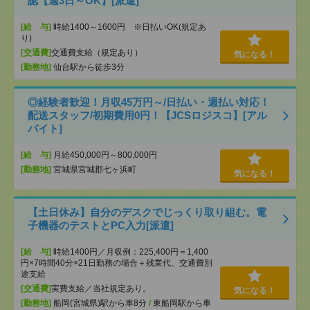
認【週3日～OK】[派遣]
[給 与]
時給1400～1600円 ※日払いOK(規定あ
り)
[交通費]
交通費支給（規定あり）
気になる！
[勤務地]
仙台駅から徒歩3分
◎経験者歓迎！月収45万円～/日払い・週払い対応！
配送スタッフ/初期費用0円！【JCSロジスコ】[アル
バイト]
[給 与]
月給450,000円～800,000円
[勤務地]
宮城県宮城郡七ヶ浜町
気になる！
【土日休み】自分のデスクでじっくり取り組む。電
子機器のテストとPC入力[派遣]
[給 与]
時給1400円／月収例：225,400円＝1,400
円×7時間40分×21日勤務の場合＋残業代、交通費別
途支給
[交通費]
実費支給／当社規定あり。
気になる！
[勤務地]
船岡(宮城県)駅から車8分
/
東船岡駅から車