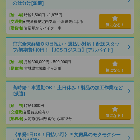
の仕分け[派遣]
[給 与]
時給1,500円～1,875円
[交通費]
■ 交通費規定内支給 ※派遣先による
気になる！
[勤務地]
岩沼駅からバイク・車
◎完全未経験OK/日払い・週払い対応！配送スタッ
フ/初期費用0円！【JCSロジスコ】[アルバイト]
[給 与]
月給300,000円～500,000円
[勤務地]
宮城県宮城郡七ヶ浜町
気になる！
高時給！車通勤OK！土日休み！製品の加工作業など
[派遣]
[給 与]
時給1600円
[交通費]
交通費支給有り
気になる！
[勤務地]
大河原(宮城県)駅から車18分
《単発1日OK！日払い可》＊文房具のモクモクシー