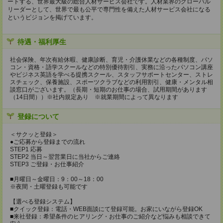
ートする、世界最大級の総合人材サービス会社です。人材業界のグローバル
リーダーとして、世界で最も公平で専門性を備えた人材サービス会社になる
というビジョンを掲げています。
待遇・福利厚生
社会保険、年次有給休暇、健康診断、育児・介護休業などの各種制度、パソ
コン・資格・語学スクールなどの特別優待割引、実務に沿ったパソコン講座
やビジネス英語を学べる提携スクール、スタッフサポートセンター、ストレ
スチェック、保養施設、スポーツクラブなどの利用割引、健康・メンタル相
談窓口がございます。（長期・短期のお仕事の場合、試用期間があります
（14日間））※社内規定あり ※就業期間によって異なります
登録について
＜サクッと登録＞
●ご応募から登録までの流れ
STEP1 応募
STEP2 当日～翌営業日に当社からご連絡
STEP3 ご登録・お仕事紹介
■月曜日～金曜日：9：00～18：00
※夜間・土曜登録も可能です
【選べる登録システム】
■クイック登録：電話・WEB面談にて登録可能。お家にいながら登録OK
■来社登録：希望条件のヒアリング・お仕事のご紹介など悩みも相談できて