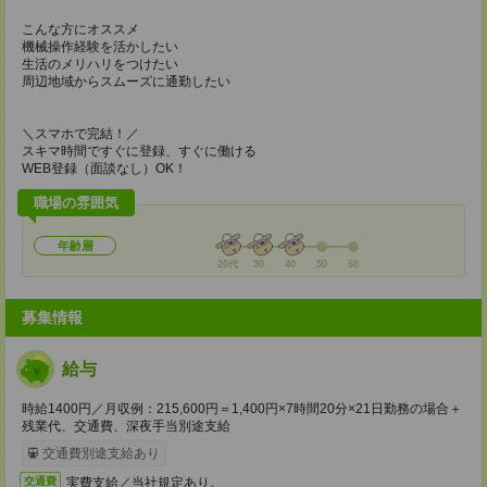
こんな方にオススメ
機械操作経験を活かしたい
生活のメリハリをつけたい
周辺地域からスムーズに通勤したい
＼スマホで完結！／
スキマ時間ですぐに登録、すぐに働ける
WEB登録（面談なし）OK！
職場の雰囲気
年齢層
20代
30
40
50
60
募集情報
給与
時給1400円／月収例：215,600円＝1,400円×7時間20分×21日勤務の場合＋
残業代、交通費、深夜手当別途支給
交通費別途支給あり
実費支給／当社規定あり。
交通費