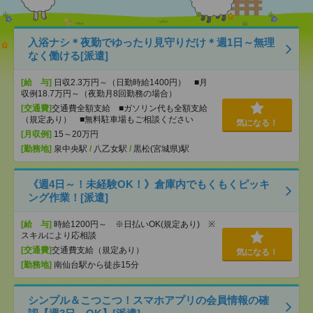
入浴ナシ＊夜勤でゆったり見守りだけ＊週1日～無理
なく働ける[派遣]
[給 与]
日収2.3万円～（日勤時給1400円） ■月
収例18.7万円～（夜勤月8回勤務の場合）
[交通費]
交通費全額支給 ■ガソリン代も全額支給
（規定あり） ■無料駐車場もご相談ください
気になる！
[月収例]
15～20万円
[勤務地]
泉中央駅
/
八乙女駅
/
黒松(宮城県)駅
《週4日～！未経験OK！》倉庫内でもくもくピッキ
ング作業！[派遣]
[給 与]
時給1200円～ ※日払いOK(規定あり) ※
スキルにより応相談
[交通費]
交通費支給（規定あり）
気になる！
[勤務地]
南仙台駅から徒歩15分
シンプル＆こつこつ！スマホアプリの会員情報の確