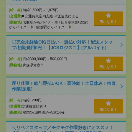
[給 与]
時給1,500円～1,875円
[交通費]
■ 交通費規定内支給 ※派遣先による
気になる！
[勤務地]
名取駅からバイク・車
/
仙台空港(鉄道)駅
からバイク・車
/
館腰駅からバイク・車
/
…
◎完全未経験OK/日払い・週払い対応！配送スタッ
フ/初期費用0円！【JCSロジスコ】[アルバイト]
[給 与]
月給300,000円～500,000円
[勤務地]
青森県青森市
気になる！
座り仕事！給与即払いOK！高時給！土日休み！検査
作業[派遣]
[給 与]
時給1200円
[交通費]
交通費支給有り
気になる！
[勤務地]
船岡(宮城県)駅から車14分
＼リペアスタッフ／モクモク作業好きにオススメ！