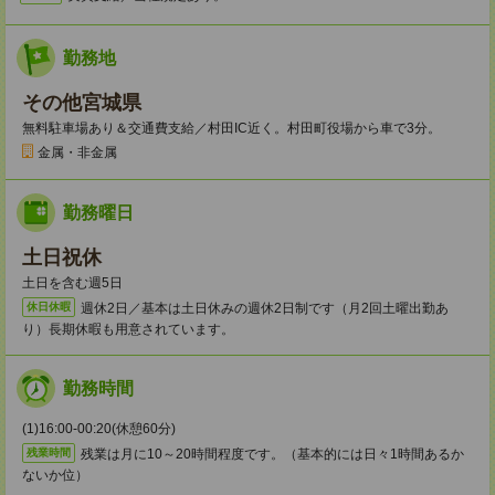
勤務地
その他宮城県
無料駐車場あり＆交通費支給／村田IC近く。村田町役場から車で3分。
金属・非金属
勤務曜日
土日祝休
土日を含む週5日
週休2日／基本は土日休みの週休2日制です（月2回土曜出勤あ
休日休暇
り）長期休暇も用意されています。
勤務時間
(1)16:00-00:20(休憩60分)
残業は月に10～20時間程度です。（基本的には日々1時間あるか
残業時間
ないか位）