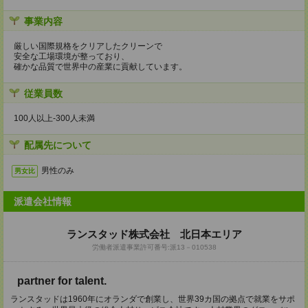
事業内容
厳しい国際規格をクリアしたクリーンで
安全な工場環境が整っており、
確かな品質で世界中の産業に貢献しています。
従業員数
100人以上‐300人未満
配属先について
男性のみ
男女比
派遣会社情報
ランスタッド株式会社 北日本エリア
労働者派遣事業許可番号:派13－010538
partner for talent.
ランスタッドは1960年にオランダで創業し、世界39カ国の拠点で就業をサポ