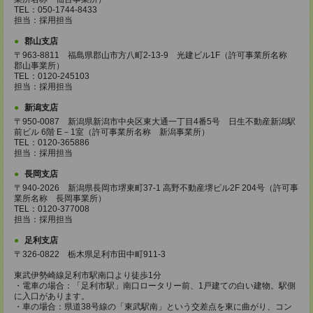
TEL：050-1744-8433
担当：採用担当
郡山支店
〒963-8811 福島県郡山市方八町2-13-9 光建ビル1F（許可事業所名称
郡山事業所）
TEL：0120-245103
担当：採用担当
新潟支店
〒950-0087 新潟県新潟市中央区東大通一丁目4番5号 日生不動産新潟駅
前ビル 6階 E－1室（許可事業所名称 新潟事業所）
TEL：0120-365886
担当：採用担当
長岡支店
〒940-2026 新潟県長岡市堺東町37-1 高野不動産堺ビル2F 204号（許可事
業所名称 長岡事業所）
TEL：0120-377008
担当：採用担当
足利支店
〒326-0822 栃木県足利市田中町911-3
東武伊勢崎線足利市駅南口より徒歩1分
・電車の場合：「足利市駅」南口ロータリー前、1戸建ての白い建物。駅側
に入口があります。
・車の場合：県道38号線の「東武駅南」という交差点を東に曲がり、コン