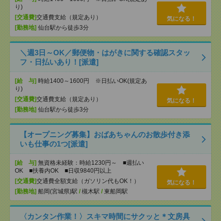
り)
[交通費]
交通費支給（規定あり）
気になる！
[勤務地]
仙台駅から徒歩3分
＼週3日～OK／郵便物・はがきに関する確認スタッ
フ・日払いあり！[派遣]
[給 与]
時給1400～1600円 ※日払いOK(規定あ
り)
[交通費]
交通費支給（規定あり）
気になる！
[勤務地]
仙台駅から徒歩3分
【オープニング募集】おばあちゃんのお散歩付き添
いも仕事の1つ[派遣]
[給 与]
無資格未経験：時給1230円～ ■週払い
OK ■扶養内OK ■日収9840円以上
[交通費]
交通費全額支給（ガソリン代もOK！）
気になる！
[勤務地]
船岡(宮城県)駅
/
槻木駅
/
東船岡駅
〈カンタン作業！〉スキマ時間にサクッと＊文房具