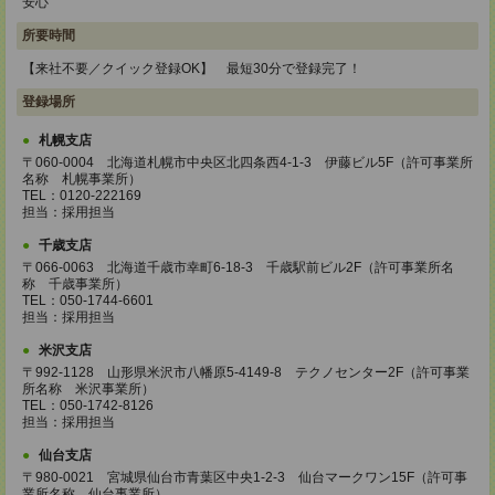
安心
所要時間
【来社不要／クイック登録OK】 最短30分で登録完了！
登録場所
札幌支店
〒060-0004 北海道札幌市中央区北四条西4-1-3 伊藤ビル5F（許可事業所
名称 札幌事業所）
TEL：0120-222169
担当：採用担当
千歳支店
〒066-0063 北海道千歳市幸町6-18-3 千歳駅前ビル2F（許可事業所名
称 千歳事業所）
TEL：050-1744-6601
担当：採用担当
米沢支店
〒992-1128 山形県米沢市八幡原5-4149-8 テクノセンター2F（許可事業
所名称 米沢事業所）
TEL：050-1742-8126
担当：採用担当
仙台支店
〒980-0021 宮城県仙台市青葉区中央1-2-3 仙台マークワン15F（許可事
業所名称 仙台事業所）