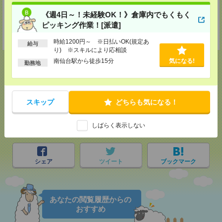
所沢支店
《週4日～！未経験OK！》倉庫内でもくもく
〒359-0037 埼玉県所沢市くすのき台3-1-2 中村ビル4F（許可事業所名
称 所沢事業所）
ピッキング作業！[派遣]
TEL：050-1745-5895
担当：登録担当
時給1200円～ ※日払いOK(規定あ
給与
り) ※スキルにより応相談
南仙台駅から徒歩15分
気になる!
勤務地
応募ページへ
スキップ
どちらも気になる！
気になる！
しばらく表示しない
シェア
ツイート
ブックマーク
あなたの閲覧履歴からの
おすすめ