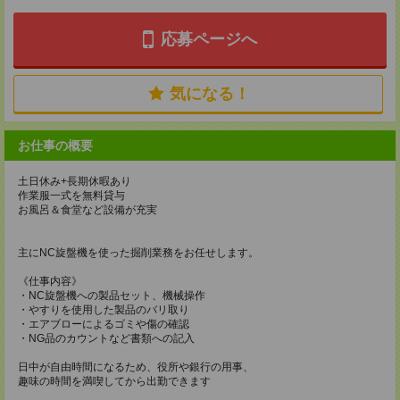
応募ページへ
気になる！
お仕事の概要
土日休み+長期休暇あり
作業服一式を無料貸与
お風呂＆食堂など設備が充実
主にNC旋盤機を使った掘削業務をお任せします。
《仕事内容》
・NC旋盤機への製品セット、機械操作
・やすりを使用した製品のバリ取り
・エアブローによるゴミや傷の確認
・NG品のカウントなど書類への記入
日中が自由時間になるため、役所や銀行の用事、
趣味の時間を満喫してから出勤できます