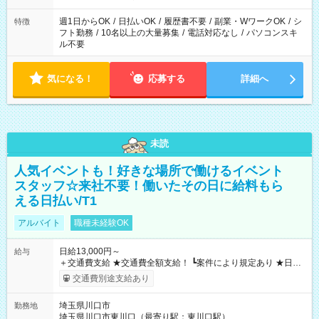
現場によって異なります。 ※勿論、休憩時間はあるのでご安心
ください！
週1日からOK
/
日払いOK
/
履歴書不要
/
副業・WワークOK
/
シ
特徴
フト勤務
/
10名以上の大量募集
/
電話対応なし
/
パソコンスキ
ル不要
気になる！
応募する
詳細へ
未読
人気イベントも！好きな場所で働けるイベント
スタッフ☆来社不要！働いたその日に給料もら
える日払い/T1
アルバイト
職種未経験OK
日給13,000円～
給与
＋交通費支給 ★交通費全額支給！ ┗案件により規定あり ★日払
いOK！（規定あり） ┗働いたその日に現金GET♪ お仕事後はコ
交通費別途支給あり
ンビニATMから 日払い分を引き落とせます！ 【試用期間】試
用期間なし
埼玉県川口市
勤務地
埼玉県川口市東川口（最寄り駅：東川口駅）