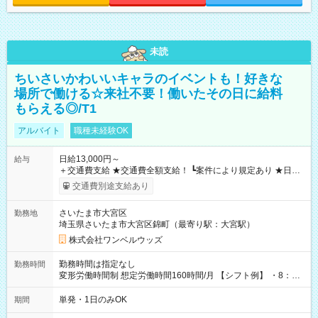
未読
ちいさいかわいいキャラのイベントも！好きな
場所で働ける☆来社不要！働いたその日に給料
もらえる◎/T1
アルバイト
職種未経験OK
日給13,000円～
給与
＋交通費支給 ★交通費全額支給！ ┗案件により規定あり ★日払
いOK！（規定あり） ┗働いたその日に現金GET♪ お仕事後はコ
交通費別途支給あり
ンビニATMから 日払い分を引き落とせます！ 【試用期間】試
用期間なし
さいたま市大宮区
勤務地
埼玉県さいたま市大宮区錦町（最寄り駅：大宮駅）
株式会社ワンベルウッズ
勤務時間は指定なし
勤務時間
変形労働時間制 想定労働時間160時間/月 【シフト例】 ・8：00
～21：00
単発・1日のみOK
期間