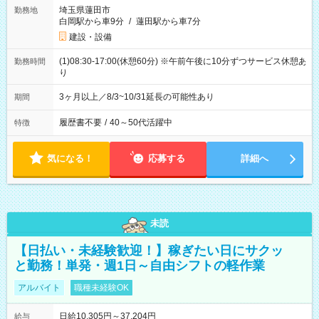
埼玉県蓮田市
勤務地
白岡駅から車9分
/
蓮田駅から車7分
建設・設備
(1)08:30-17:00(休憩60分) ※午前午後に10分ずつサービス休憩あ
勤務時間
り
3ヶ月以上／8/3~10/31延長の可能性あり
期間
履歴書不要
/
40～50代活躍中
特徴
気になる！
応募する
詳細へ
未読
【日払い・未経験歓迎！】稼ぎたい日にサクッ
と勤務！単発・週1日～自由シフトの軽作業
アルバイト
職種未経験OK
日給10,305円～37,204円
給与