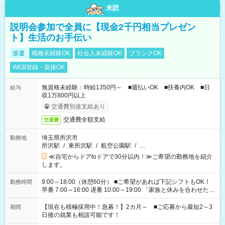
未読
説明会参加で全員に【現金2千円相当プレゼン
ト】生活のお手伝い
派遣
職種未経験OK
社会人未経験OK
ブランクOK
WEB登録・面接OK
無資格未経験：時給1350円～ ■週払いOK ■扶養内OK ■日
給与
収1万800円以上
交通費別途支給あり
交通費全額支給
交通費
埼玉県所沢市
勤務地
所沢駅
/
東所沢駅
/
航空公園駅
/
…
≪自宅からドアtoドアで30分以内！≫ご希望の勤務地を紹介
します。
9:00～18:00（休憩60分） ■ご希望があれば下記シフトもOK！
勤務時間
早番 7:00～16:00 遅番 10:00～19:00 「家族と休みを合わせた
い」 「余裕を持って夕飯の準備がしたい」 「できれば残業はし
たくない」 など、ご希望を教えてくださいね。 ※Wワーク希望
【現在も積極採用中！急募！】2カ月～ ■ご応募から最短2～3
期間
の方へ 今ご覧のお仕事で希望する勤務時間と、もう1つのお仕事
日後の就業も相談可能です！
の勤務時間。 合計で週40時間を超える場合は応募できません。