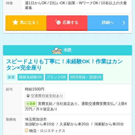
週1日からOK / 日払いOK / 副業・WワークOK / 10名以上の大量
特徴
募集
気になる！
応募する
詳細へ
未読
スピードよりも丁寧に！未経験OK！作業はカン
タン×完全座り
派遣
職種未経験OK
ブランクOK
WEB登録・面接OK
時給1500円
給与
交通費別途支給あり
実費支給／当社規定あり。通勤交通費実費支払／上限4
交通費
万円／月※規定あり
埼玉県加須市
勤務地
加須駅から車10分
/
久喜駅から車20分
/
鴻巣駅から車20分
物流・ロジスティクス