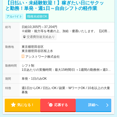
【日払い・未経験歓迎！】稼ぎたい日にサクッ
と勤務！単発・週1日～自由シフトの軽作業
アルバイト
職種未経験OK
日給10,305円～37,204円
給与
※経験・能力等を考慮の上、加給・優遇いたします。 【試用期
間】試用期間なし
交通費別途支給あり
東京都世田谷区
勤務地
東京都世田谷区桜上水
アシストワーク株式会社
シフト制
勤務時間
1日あたりの実働時間：最大15時間/日 ＜1週間の勤務例＞週3回
勤務 勤務：月・水・金 休み：火・木・土・日 好きな時にお仕事
可能です！ ※1日あたりの最大実働時間は日勤、夜勤共に勤務し
単発・1日のみOK
期間
た時間になります。
週1日からOK / 日払いOK / 副業・WワークOK / 10名以上の大量
特徴
募集
気になる！
応募する
詳細へ