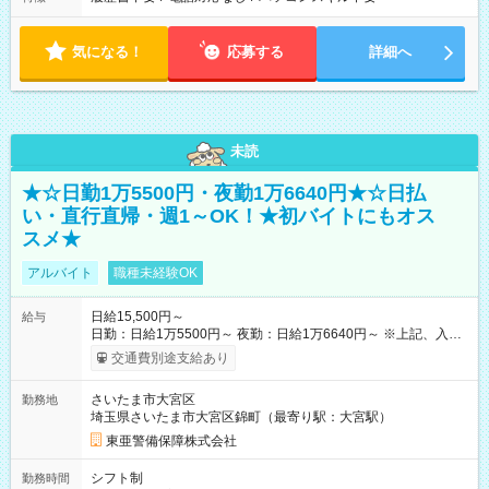
気になる！
応募する
詳細へ
未読
★☆日勤1万5500円・夜勤1万6640円★☆日払
い・直行直帰・週1～OK！★初バイトにもオス
スメ★
アルバイト
職種未経験OK
日給15,500円～
給与
日勤：日給1万5500円～ 夜勤：日給1万6640円～ ※上記、入社
祝手当4000円含む(25勤務まで) ┗新任研修の終了から100日以内
交通費別途支給あり
┗規定あり ／ 経験や年齢を問わず、 頑張った方全員に支給され
ます！ ＼ ■日給保証あり！ お仕事が早く終わっても、 その日の
さいたま市大宮区
勤務地
日給は全額支給！ ■月22日以上勤務すると… 日給1000円UP！ ■
埼玉県さいたま市大宮区錦町（最寄り駅：大宮駅）
日払い・週払い・前払いOK！ 給与即時払いサービス『クリア
(CRIA)』で 最短当日にコンビニATMから 現金で給与を受け取れ
東亜警備保障株式会社
ます♪ ※稼働分・規定あり ■法定研修(7h×3日間)中も 手当をしっ
かり【3万円】支給！ ┗研修手当の一部(9，000円)は手渡しで支
シフト制
勤務時間