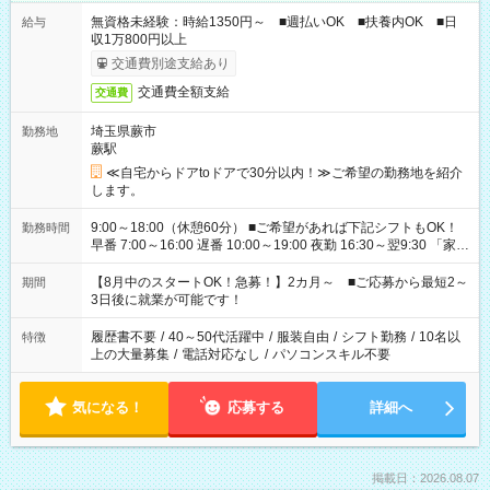
無資格未経験：時給1350円～ ■週払いOK ■扶養内OK ■日
給与
収1万800円以上
交通費別途支給あり
交通費全額支給
交通費
埼玉県蕨市
勤務地
蕨駅
≪自宅からドアtoドアで30分以内！≫ご希望の勤務地を紹介
します。
9:00～18:00（休憩60分） ■ご希望があれば下記シフトもOK！
勤務時間
早番 7:00～16:00 遅番 10:00～19:00 夜勤 16:30～翌9:30 「家族
と休みを合わせたい」 「余裕を持って夕飯の準備がしたい」
「できれば残業はしたくない」 など、ご希望を教えてください
【8月中のスタートOK！急募！】2カ月～ ■ご応募から最短2～
期間
ね。 ※Wワーク希望の方へ 今ご覧のお仕事で希望する勤務時間
3日後に就業が可能です！
と、もう1つのお仕事の勤務時間。 合計で週40時間を超える場
合は応募できません。
履歴書不要
/
40～50代活躍中
/
服装自由
/
シフト勤務
/
10名以
特徴
上の大量募集
/
電話対応なし
/
パソコンスキル不要
気になる！
応募する
詳細へ
掲載日：2026.08.07