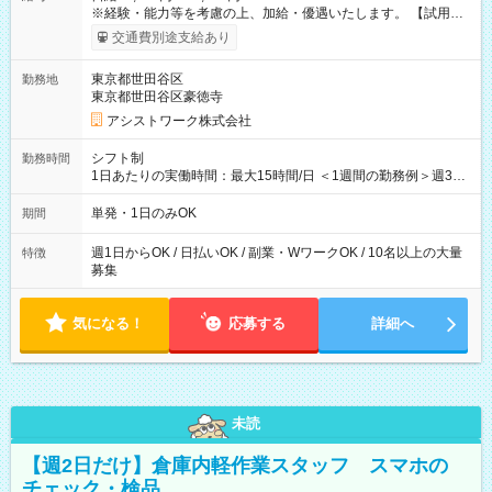
※経験・能力等を考慮の上、加給・優遇いたします。 【試用期
間】試用期間なし
交通費別途支給あり
東京都世田谷区
勤務地
東京都世田谷区豪徳寺
アシストワーク株式会社
シフト制
勤務時間
1日あたりの実働時間：最大15時間/日 ＜1週間の勤務例＞週3回
勤務 勤務：月・水・金 休み：火・木・土・日 好きな時にお仕事
可能です！ ※1日あたりの最大実働時間は日勤、夜勤共に勤務し
単発・1日のみOK
期間
た時間になります。
週1日からOK / 日払いOK / 副業・WワークOK / 10名以上の大量
特徴
募集
気になる！
応募する
詳細へ
未読
【週2日だけ】倉庫内軽作業スタッフ スマホの
チェック・検品