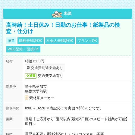
未読
高時給！土日休み！日勤のお仕事！紙製品の検
査・仕分け
派遣
職種未経験OK
社会人未経験OK
ブランクOK
WEB登録・面接OK
時給1500円
給与
交通費別途支給あり
交通費支給有り
交通費
埼玉県草加市
勤務地
獨協大学前駅
素材系メーカー
8:00～16:20 ※表記のうち実働7時間20分です。
勤務時間
長期【ご応募から1週間以内(最短2日目)のスピード就業が可能】
期間
即日～
履歴書不要
/
電話対応なし
/
パソコンスキル不要
特徴