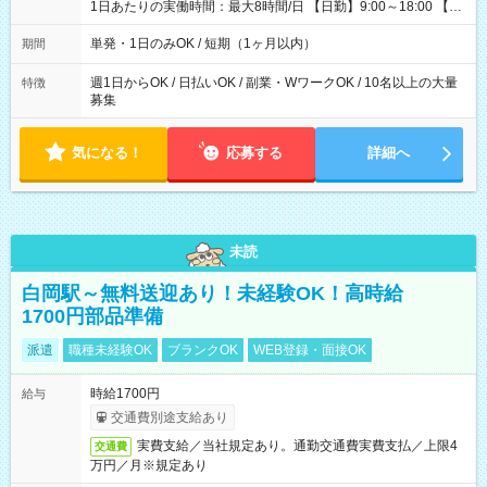
給 ┗昼食代も別途支給(500円×3日間） ┗研修期間中も交通費全
1日あたりの実働時間：最大8時間/日 【日勤】9:00～18:00 【夜
額支給 【試用期間】試用期間なし
勤】20:00～翌5:00 ・【日勤のみ】【夜勤のみ】もOK♪ ・自分
の都合に合わせて稼げます◎ ・シフトの申告は電話・メールで
単発・1日のみOK / 短期（1ヶ月以内）
期間
OK♪ ┗お仕事したい日を電話かメールで連絡！ ★週5勤務や、プ
ライベートの予定に 合わせて好きな時など、自由に働けます
週1日からOK / 日払いOK / 副業・WワークOK / 10名以上の大量
特徴
募集
気になる！
応募する
詳細へ
未読
白岡駅～無料送迎あり！未経験OK！高時給
1700円部品準備
派遣
職種未経験OK
ブランクOK
WEB登録・面接OK
時給1700円
給与
交通費別途支給あり
実費支給／当社規定あり。通勤交通費実費支払／上限4
交通費
万円／月※規定あり