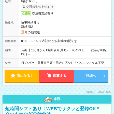
時給1600円
給与
交通費別途支給あり
交通費支給有り
交通費
埼玉県越谷市
勤務地
新越谷駅
その他製造
8:00～17:00 ※表記のうち実働8時間です。
勤務時間
長期【ご応募から1週間以内(最短2日目)のスピード就業が可能】
期間
即日～
日払いOK
/
履歴書不要
/
電話対応なし
/
パソコンスキル不要
特徴
気になる！
応募する
詳細へ
掲載日：2026.08.07
未読
短時間シフトあり！WEBでサクッと登録OK＊