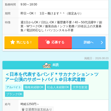
9:00～18:00
勤務時間
即日～OK！ 1日～働けます＾＾（規定あり）
期間
週1日からOK
/
日払いOK
/
履歴書不要
/
40～50代活躍中
/
副
特徴
業・WワークOK
/
服装自由
/
シフト勤務
/
10名以上の大量募
集
/
電話対応なし
/
パソコンスキル不要
気になる！
応募する
詳細へ
掲載日：2026.08.03
未読
＜日本を代表するバンド＊サカナクション＞ツ
アー公演のサポートバイト＠日本武道館
アルバイト
職種未経験OK
社会人未経験OK
大学生歓迎
ブランクOK
時給1250円～
給与
交通費別途支給あり