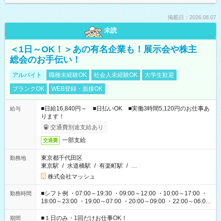
掲載日：2026.08.07
未読
＜1日～OK！＞あの有名企業も！展示会や株主
総会のお手伝い！
アルバイト
職種未経験OK
社会人未経験OK
大学生歓迎
ブランクOK
WEB登録・面接OK
■日給16,840円～ ■日払いOK ■実働3時間5,120円のお仕事あ
給与
ります！
交通費別途支給あり
一部支給
交通費
東京都千代田区
勤務地
東京駅
/
水道橋駅
/
有楽町駅
/
…
株式会社マッシュ
■シフト例 ・07:00～19:30 ・09:00～12:00 ・10:00～17:00 ・
勤務時間
18:00～23:00 ・19:00～07:00 ・20:00～09:00 ・22:00～06:00
etc ★最短で3時間で5,120円のお仕事から 15時間で2万円近く稼
げるお仕事も！ ご希望のお時間に合わせてご紹介！ ※シフトは
■１日のみ・1回だけお仕事OK！
期間