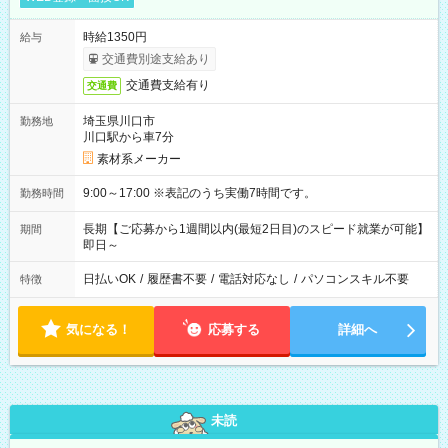
時給1350円
給与
交通費別途支給あり
交通費支給有り
交通費
埼玉県川口市
勤務地
川口駅から車7分
素材系メーカー
9:00～17:00 ※表記のうち実働7時間です。
勤務時間
長期【ご応募から1週間以内(最短2日目)のスピード就業が可能】
期間
即日～
日払いOK
/
履歴書不要
/
電話対応なし
/
パソコンスキル不要
特徴
気になる！
応募する
詳細へ
未読