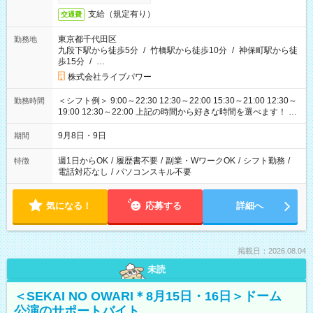
支給（規定有り）
交通費
東京都千代田区
勤務地
九段下駅から徒歩5分
/
竹橋駅から徒歩10分
/
神保町駅から徒
歩15分
/
…
株式会社ライブパワー
＜シフト例＞ 9:00～22:30 12:30～22:00 15:30～21:00 12:30～
勤務時間
19:00 12:30～22:00 上記の時間から好きな時間を選べます！ ※
時間は変更となる可能性があります
9月8日・9日
期間
週1日からOK
/
履歴書不要
/
副業・WワークOK
/
シフト勤務
/
特徴
電話対応なし
/
パソコンスキル不要
気になる！
応募する
詳細へ
掲載日：2026.08.04
未読
＜SEKAI NO OWARI＊8月15日・16日＞ドーム
公演のサポートバイト