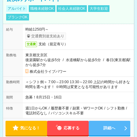
アルバイト
職種未経験OK
社会人未経験OK
大学生歓迎
ブランクOK
時給1250円～
給与
交通費別途支給あり
支給（規定有り）
交通費
東京都文京区
勤務地
後楽園駅から徒歩5分
/
水道橋駅から徒歩5分
/
春日(東京都)駅
から徒歩7分
株式会社ライブパワー
＜シフト例＞ 7:00～23:00 13:30～22:00 上記の時間から好きな
勤務時間
時間を選べます！ ※時間は変更となる可能性があります
急募！8月15日・16日
期間
週1日からOK
/
履歴書不要
/
副業・WワークOK
/
シフト勤務
/
特徴
電話対応なし
/
パソコンスキル不要
気になる！
応募する
詳細へ