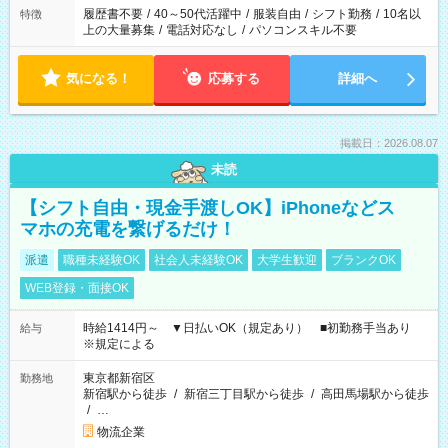
履歴書不要
/
40～50代活躍中
/
服装自由
/
シフト勤務
/
10名以
特徴
上の大量募集
/
電話対応なし
/
パソコンスキル不要
気になる！
応募する
詳細へ
掲載日：2026.08.07
未読
【シフト自由・現金手渡しOK】iPhoneなどス
マホの充電を繋げるだけ！
派遣
職種未経験OK
社会人未経験OK
大学生歓迎
ブランクOK
WEB登録・面接OK
時給1414円～ ▼日払いOK（規定あり） ■初勤務手当あり
給与
※規定による
東京都新宿区
勤務地
新宿駅から徒歩
/
新宿三丁目駅から徒歩
/
高田馬場駅から徒歩
/
…
物流企業