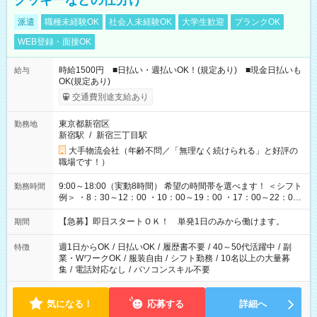
クッキーなどの仕分け
派遣
職種未経験OK
社会人未経験OK
大学生歓迎
ブランクOK
WEB登録・面接OK
時給1500円 ■日払い・週払いOK！(規定あり) ■現金日払いも
給与
OK(規定あり)
交通費別途支給あり
東京都新宿区
勤務地
新宿駅
/
新宿三丁目駅
大手物流会社（年齢不問／「無理なく続けられる」と好評の
職場です！）
9:00～18:00（実動8時間） 希望の時間帯を選べます！ ＜シフト
勤務時間
例＞ ・8：30～12：00 ・10：00～19：00 ・17：00～22：00
・13：00～22：00 ・22：00～翌6：00 など
【急募】即日スタートＯＫ！ 単発1日のみから働けます。
期間
週1日からOK
/
日払いOK
/
履歴書不要
/
40～50代活躍中
/
副
特徴
業・WワークOK
/
服装自由
/
シフト勤務
/
10名以上の大量募
集
/
電話対応なし
/
パソコンスキル不要
気になる！
応募する
詳細へ