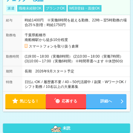
派遣
職種未経験OK
ブランクOK
WEB登録・面接OK
時給1400円 ※実働8時間を超える勤務、22時～翌5時勤務の場
給与
合25％割増：時給1750円
千葉県船橋市
勤務地
南船橋駅から徒歩10分程度
スマートフォンを取り扱う倉庫
(1)9:00～18:00（実働8時間） (2)10:00～18:00（実働7時間）
勤務時間
(3)10:00～17:00（実働6時間） ※時間帯選べます ※休憩60分
長期 2026年9月スタート予定
期間
日払いOK
/
履歴書不要
/
40～50代活躍中
/
副業・WワークOK
/
特徴
シフト勤務
/
10名以上の大量募集
気になる！
応募する
詳細へ
未読