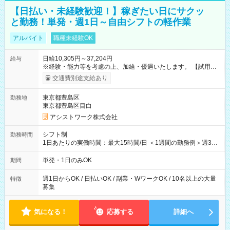
【日払い・未経験歓迎！】稼ぎたい日にサクッ
と勤務！単発・週1日～自由シフトの軽作業
アルバイト
職種未経験OK
日給10,305円～37,204円
給与
※経験・能力等を考慮の上、加給・優遇いたします。 【試用期
間】試用期間なし
交通費別途支給あり
東京都豊島区
勤務地
東京都豊島区目白
アシストワーク株式会社
シフト制
勤務時間
1日あたりの実働時間：最大15時間/日 ＜1週間の勤務例＞週3回
勤務 勤務：月・水・金 休み：火・木・土・日 好きな時にお仕事
可能です！ ※1日あたりの最大実働時間は日勤、夜勤共に勤務し
単発・1日のみOK
期間
た時間になります。
週1日からOK / 日払いOK / 副業・WワークOK / 10名以上の大量
特徴
募集
気になる！
応募する
詳細へ