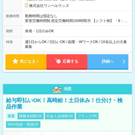
株式会社ワンベルウッズ
勤務時間は指定なし
勤務時間
変形労働時間制 想定労働時間160時間/月 【シフト例】 ・8：00
～21：00
単発・1日のみOK
期間
週1日からOK / 日払いOK / 副業・WワークOK / 10名以上の大量
特徴
募集
気になる！
応募する
詳細へ
未読
給与即払いOK！高時給！土日休み！仕分け・検
品作業
派遣
職種未経験OK
社会人未経験OK
ブランクOK
WEB登録・面接OK