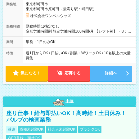
用期間なし
東京都町田市
勤務地
東京都町田市原町田（最寄り駅：町田駅）
株式会社ワンベルウッズ
勤務時間は指定なし
勤務時間
変形労働時間制 想定労働時間160時間/月 【シフト例】 ・8：00
～21：00
単発・1日のみOK
期間
週1日からOK / 日払いOK / 副業・WワークOK / 10名以上の大量
特徴
募集
気になる！
応募する
詳細へ
未読
座り仕事！給与即払いOK！高時給！土日休み！
バルブの検査業務
派遣
職種未経験OK
社会人未経験OK
ブランクOK
WEB登録・面接OK