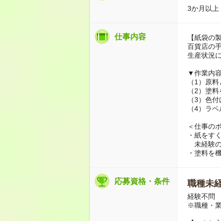
3か月以上
仕事内容
【紙袋の
百貨店の
生産状況
▼作業内
（1）原
（2）塗料
（3）色付
（4）ラ
＜仕事の
・紙をす
未経験の
・塗料を機
応募資格・条件
職種未経
経験不問
※職種・業