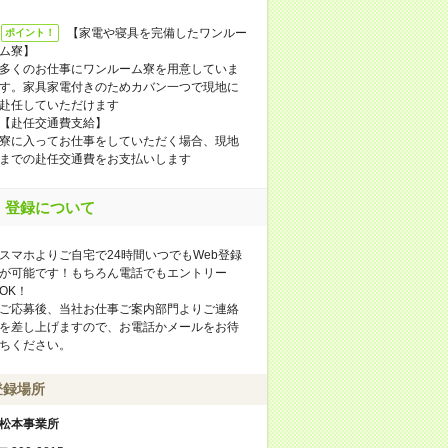
【家電や寝具を完備したワンルー
ポイント！
ム寮】
多くのお仕事にワンルーム寮を用意していま
す。家具家電付きのためカバン一つで現地に
赴任していただけます
【赴任交通費支給】
寮に入ってお仕事をしていただく場合、現地
までの赴任交通費をお支払いします
登録について
スマホよりご自宅で24時間いつでもWeb登録
が可能です！もちろん電話でもエントリー
OK！
ご応募後、当社お仕事ご案内部門よりご連絡
を差し上げますので、お電話かメールをお待
ちください。
登録場所
松本事業所