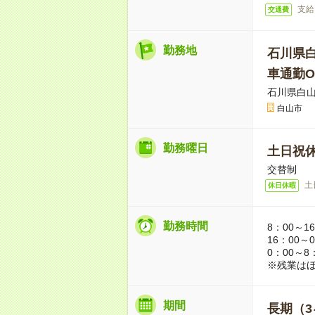
支給
交通費
勤務地
石川県
車通勤O
石川県白
白山市
勤務曜日
土日祝
交替制
土
休日休暇
勤務時間
8：00～1
16：00～
0：00～8
※残業は
期間
長期（3