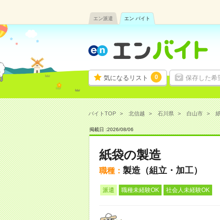
エン派遣
エン バイト
0
気になるリスト
保存した希
バイトTOP
北信越
石川県
白山市
紙
掲載日 :
2026
/
08
/
06
紙袋の製造
製造（組立・加工）
職種：
派遣
職種未経験OK
社会人未経験OK