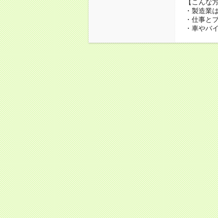
【こんな
・製造業
・仕事と
・車やバ