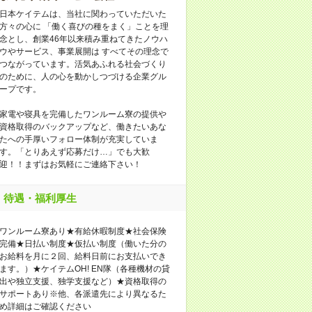
日本ケイテムは、当社に関わっていただいた
方々の心に 「働く喜びの種をまく」ことを理
念とし、創業46年以来積み重ねてきたノウハ
ウやサービス、事業展開は すべてその理念で
つながっています。活気あふれる社会づくり
のために、人の心を動かしつづける企業グル
ープです。
家電や寝具を完備したワンルーム寮の提供や
資格取得のバックアップなど、働きたいあな
たへの手厚いフォロー体制が充実していま
す。「とりあえず応募だけ…」でも大歓
迎！！まずはお気軽にご連絡下さい！
待遇・福利厚生
ワンルーム寮あり★有給休暇制度★社会保険
完備★日払い制度★仮払い制度（働いた分の
お給料を月に２回、給料日前にお支払いでき
ます。）★ケイテムOH! EN隊（各種機材の貸
出や独立支援、独学支援など）★資格取得の
サポートあり※他、各派遣先により異なるた
め詳細はご確認ください