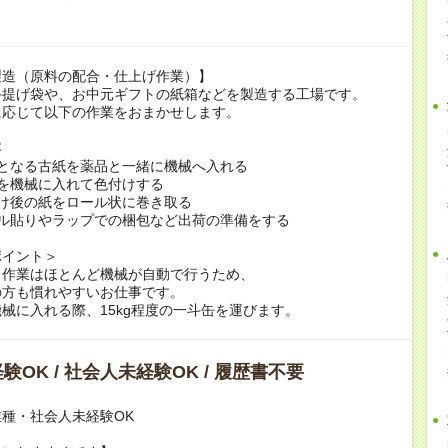
製造（原料の配合・仕上げ作業）】
手提げ袋や、お中元ギフトの紙箱などを製造する工場です。
に応じて以下の作業をおまかせします。
容
料となる古紙を薬品と一緒に機械へ入れる
を機械に入れて色付けする
け後の紙をロール状に巻き取る
ベル貼りやラップでの梱包など出荷の準備をする
ポイント＞
く作業はほとんど機械が自動で行うため、
方も慣れやすいお仕事です。
械に入れる際、15kg程度の一斗缶を運びます。
験OK / 社会人未経験OK / 履歴書不要
種・社会人未経験OK