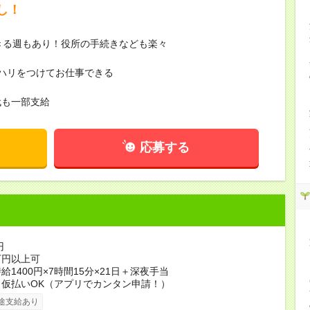
し！
きる週もあり！役所の手続きなども楽々
ハリをつけてお仕事できる
代も一部支給
応募する
円
5万円以上可
給1400円×7時間15分×21日＋深夜手当
仮払いOK（アプリでカンタン申請！）
途支給あり