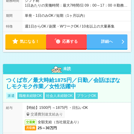
シフト制
勤務時間
1日あたりの実働時間：最大7時間/日 09：00～17：00 ※勤務時
間は 試験により異なります。
単発・1日のみOK / 短期（1ヶ月以内）
期間
週1日からOK / 副業・WワークOK / 10名以上の大量募集
特徴
気になる！
応募する
詳細へ
未読
つくば市／最大時給1875円／日勤／会話ほぼな
しモクモク作業／女性活躍中
派遣
職種未経験OK
社会人未経験OK
ブランクOK
【時給】1500円 ～1875円 ・日払いOK
給与
交通費別途支給あり
全額支給（当社規定あり）
交通費
25～30万円
月収例