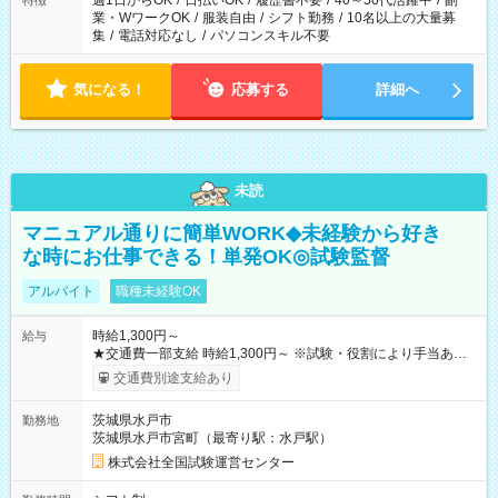
週1日からOK
/
日払いOK
/
履歴書不要
/
40～50代活躍中
/
副
特徴
業・WワークOK
/
服装自由
/
シフト勤務
/
10名以上の大量募
集
/
電話対応なし
/
パソコンスキル不要
気になる！
応募する
詳細へ
未読
マニュアル通りに簡単WORK◆未経験から好き
な時にお仕事できる！単発OK◎試験監督
アルバイト
職種未経験OK
時給1,300円～
給与
★交通費一部支給 時給1,300円～ ※試験・役割により手当あり
※勤務回数により昇給あり 【即給（前払い）オプションあ
交通費別途支給あり
り！】 希望される場合、勤務から1週間ほどで給与の一部を受け
取れます。 ※手数料418円がかかります。 【過去試験日の収入
茨城県水戸市
勤務地
例】 ・河合塾模擬試験 8:30～17:30（休憩1時間） 時給1,300円
茨城県水戸市宮町（最寄り駅：水戸駅）
×8時間＝日収10,400円＋交通費 ※当日の役割により時給＋100
円の場合あり ・国家試験 7:00～13:30（休憩なし） 時給1,300
株式会社全国試験運営センター
円（役割手当＋100円）×6時間＝日収8,400円＋交通費 【試用期
間】試用期間なし