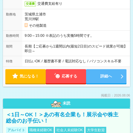
交通費支給有り
交通費
茨城県土浦市
勤務地
荒川沖駅
その他製造
9:00～15:00 ※表記のうち実働5時間です。
勤務時間
長期【ご応募から1週間以内(最短2日目)のスピード就業が可能】
期間
即日～
日払いOK
/
履歴書不要
/
電話対応なし
/
パソコンスキル不要
特徴
気になる！
応募する
詳細へ
掲載日：2026.08.06
未読
＜1日～OK！＞あの有名企業も！展示会や株主
総会のお手伝い！
アルバイト
職種未経験OK
社会人未経験OK
大学生歓迎