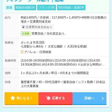
派遣
職種未経験OK
ブランクOK
WEB登録・面接OK
時給1400円／月収例：117,600円＝1,400円×4時間×21日勤務の
給与
場合＋交通費別途支給
交通費別途支給あり
実費支給／当社規定あり。
交通費
さいたま市見沼区
勤務地
七里駅から車6分
/
大宮公園駅
/
大宮(埼玉県)駅
アパレル・日用雑貨
(1)14:00-18:00(休憩0分) (2)14:00-19:00(休憩0分) (3)14:00-
勤務時間
19:30(休憩0分) (4)14:00-20:00(休憩45分) ※お好きな時間が選べ
ます
1ヶ月以上3ヶ月未満／即日～8月末までの期間限定
期間
履歴書不要
/
40～50代活躍中
/
服装自由
/
シフト勤務
/
10名以
特徴
上の大量募集
気になる！
応募する
詳細へ