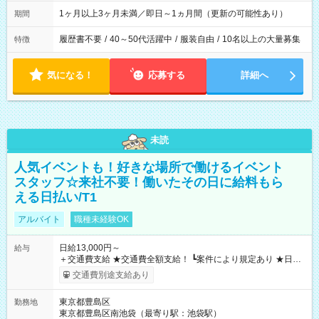
1ヶ月以上3ヶ月未満／即日～1ヵ月間（更新の可能性あり）
期間
履歴書不要
/
40～50代活躍中
/
服装自由
/
10名以上の大量募集
特徴
気になる！
応募する
詳細へ
未読
人気イベントも！好きな場所で働けるイベント
スタッフ☆来社不要！働いたその日に給料もら
える日払い/T1
アルバイト
職種未経験OK
日給13,000円～
給与
＋交通費支給 ★交通費全額支給！ ┗案件により規定あり ★日払
いOK！（規定あり） ┗働いたその日に現金GET♪ お仕事後はコ
交通費別途支給あり
ンビニATMから 日払い分を引き落とせます！ 【試用期間】試
用期間なし
東京都豊島区
勤務地
東京都豊島区南池袋（最寄り駅：池袋駅）