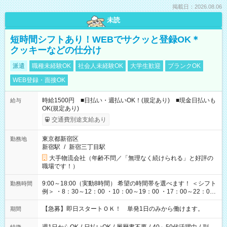
掲載日：2026.08.06
未読
短時間シフトあり！WEBでサクッと登録OK＊
クッキーなどの仕分け
派遣
職種未経験OK
社会人未経験OK
大学生歓迎
ブランクOK
WEB登録・面接OK
時給1500円 ■日払い・週払いOK！(規定あり) ■現金日払いも
給与
OK(規定あり)
交通費別途支給あり
東京都新宿区
勤務地
新宿駅
/
新宿三丁目駅
大手物流会社（年齢不問／「無理なく続けられる」と好評の
職場です！）
9:00～18:00（実動8時間） 希望の時間帯を選べます！ ＜シフト
勤務時間
例＞ ・8：30～12：00 ・10：00～19：00 ・17：00～22：00
・13：00～22：00 ・22：00～翌6：00 など
【急募】即日スタートＯＫ！ 単発1日のみから働けます。
期間