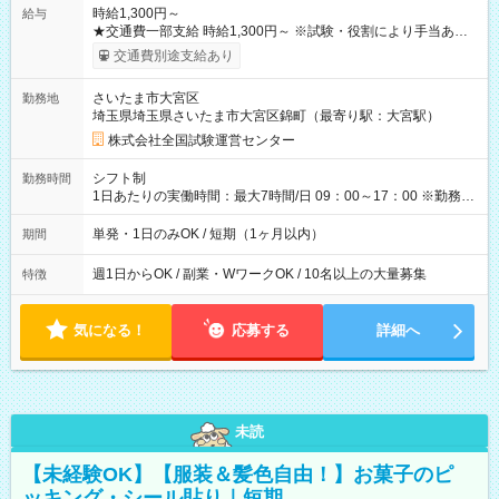
時給1,300円～
給与
★交通費一部支給 時給1,300円～ ※試験・役割により手当あり
※勤務回数により昇給あり 【即給（前払い）オプションあ
交通費別途支給あり
り！】 希望される場合、勤務から1週間ほどで給与の一部を受け
取れます。 ※手数料418円がかかります。 【過去試験日の収入
さいたま市大宮区
勤務地
例】 ・河合塾模擬試験 8:30～17:30（休憩1時間） 時給1,300円
埼玉県埼玉県さいたま市大宮区錦町（最寄り駅：大宮駅）
×8時間＝日収10,400円＋交通費 ※当日の役割により時給＋100
円の場合あり ・国家試験 7:00～13:30（休憩なし） 時給1,300
株式会社全国試験運営センター
円（役割手当＋100円）×6時間＝日収8,400円＋交通費 【試用期
間】試用期間なし
シフト制
勤務時間
1日あたりの実働時間：最大7時間/日 09：00～17：00 ※勤務時
間は 試験により異なります。
単発・1日のみOK / 短期（1ヶ月以内）
期間
週1日からOK / 副業・WワークOK / 10名以上の大量募集
特徴
気になる！
応募する
詳細へ
未読
【未経験OK】【服装＆髪色自由！】お菓子のピ
ッキング・シール貼り｜短期