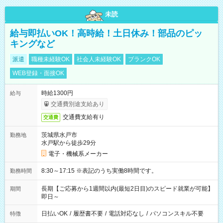
未読
給与即払いOK！高時給！土日休み！部品のピッ
キングなど
派遣
職種未経験OK
社会人未経験OK
ブランクOK
WEB登録・面接OK
時給1300円
給与
交通費別途支給あり
交通費支給有り
交通費
茨城県水戸市
勤務地
水戸駅から徒歩29分
電子・機械系メーカー
8:30～17:15 ※表記のうち実働8時間です。
勤務時間
長期【ご応募から1週間以内(最短2日目)のスピード就業が可能】
期間
即日～
日払いOK
/
履歴書不要
/
電話対応なし
/
パソコンスキル不要
特徴