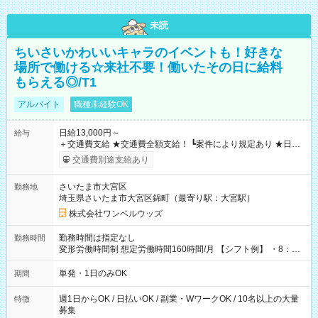
未読
ちいさいかわいいキャラのイベントも！好きな
場所で働ける☆来社不要！働いたその日に給料
もらえる◎/T1
アルバイト
職種未経験OK
日給13,000円～
給与
＋交通費支給 ★交通費全額支給！ ┗案件により規定あり ★日払
いOK！（規定あり） ┗働いたその日に現金GET♪ お仕事後はコ
交通費別途支給あり
ンビニATMから 日払い分を引き落とせます！ 【試用期間】試
用期間なし
さいたま市大宮区
勤務地
埼玉県さいたま市大宮区錦町（最寄り駅：大宮駅）
株式会社ワンベルウッズ
勤務時間は指定なし
勤務時間
変形労働時間制 想定労働時間160時間/月 【シフト例】 ・8：00
～21：00
単発・1日のみOK
期間
週1日からOK / 日払いOK / 副業・WワークOK / 10名以上の大量
特徴
募集