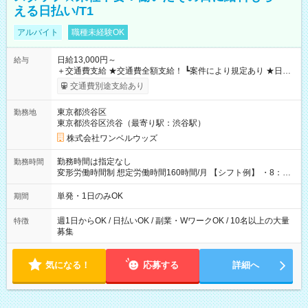
える日払い/T1
アルバイト
職種未経験OK
日給13,000円～
給与
＋交通費支給 ★交通費全額支給！ ┗案件により規定あり ★日払
いOK！（規定あり） ┗働いたその日に現金GET♪ お仕事後はコ
交通費別途支給あり
ンビニATMから 日払い分を引き落とせます！ 【試用期間】試
用期間なし
東京都渋谷区
勤務地
東京都渋谷区渋谷（最寄り駅：渋谷駅）
株式会社ワンベルウッズ
勤務時間は指定なし
勤務時間
変形労働時間制 想定労働時間160時間/月 【シフト例】 ・8：00
～21：00
単発・1日のみOK
期間
週1日からOK / 日払いOK / 副業・WワークOK / 10名以上の大量
特徴
募集
気になる！
応募する
詳細へ