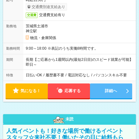
時給1250円
給与
交通費別途支給あり
交通費支給有り
交通費
茨城県土浦市
勤務地
神立駅
物流・倉庫関係
9:00～18:00 ※表記のうち実働8時間です。
勤務時間
長期【ご応募から1週間以内(最短2日目)のスピード就業が可能】
期間
即日～
日払いOK
/
履歴書不要
/
電話対応なし
/
パソコンスキル不要
特徴
気になる！
応募する
詳細へ
未読
人気イベントも！好きな場所で働けるイベント
スタッフ☆来社不要！働いたその日に給料もら