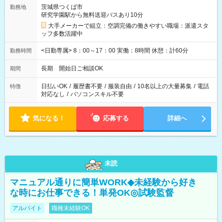
茨城県つくば市
勤務地
研究学園駅から無料送迎バスあり10分
大手メーカーで組立：空調完備の働きやすい職場：派遣スタ
ッフ多数活躍中
<日勤専属> 8：00～17：00 実働：8時間 休憩：計60分
勤務時間
長期 開始日ご相談OK
期間
日払いOK
/
履歴書不要
/
服装自由
/
10名以上の大量募集
/
電話
特徴
対応なし
/
パソコンスキル不要
気になる！
応募する
詳細へ
未読
マニュアル通りに簡単WORK◆未経験から好き
な時にお仕事できる！単発OK◎試験監督
アルバイト
職種未経験OK