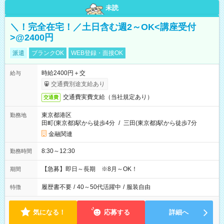
未読
＼！完全在宅！／土日含む週2～OK<講座受付
>@2400円
派遣
ブランクOK
WEB登録・面接OK
時給2400円＋交
給与
交通費別途支給あり
交通費実費支給（当社規定あり）
交通費
東京都港区
勤務地
田町(東京都)駅から徒歩4分
/
三田(東京都)駅から徒歩7分
金融関連
8:30～12:30
勤務時間
【急募】即日～長期 ※8月～OK！
期間
履歴書不要
/
40～50代活躍中
/
服装自由
特徴
気になる！
応募する
詳細へ