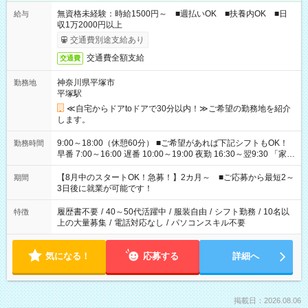
無資格未経験：時給1500円～ ■週払いOK ■扶養内OK ■日
給与
収1万2000円以上
交通費別途支給あり
交通費全額支給
交通費
神奈川県平塚市
勤務地
平塚駅
≪自宅からドアtoドアで30分以内！≫ご希望の勤務地を紹介
します。
9:00～18:00（休憩60分） ■ご希望があれば下記シフトもOK！
勤務時間
早番 7:00～16:00 遅番 10:00～19:00 夜勤 16:30～翌9:30 「家族
と休みを合わせたい」 「余裕を持って夕飯の準備がしたい」
「できれば残業はしたくない」 など、ご希望を教えてください
【8月中のスタートOK！急募！】2カ月～ ■ご応募から最短2～
期間
ね。 ※Wワーク希望の方へ 今ご覧のお仕事で希望する勤務時間
3日後に就業が可能です！
と、もう1つのお仕事の勤務時間。 合計で週40時間を超える場
合は応募できません。
履歴書不要
/
40～50代活躍中
/
服装自由
/
シフト勤務
/
10名以
特徴
上の大量募集
/
電話対応なし
/
パソコンスキル不要
気になる！
応募する
詳細へ
掲載日：2026.08.06