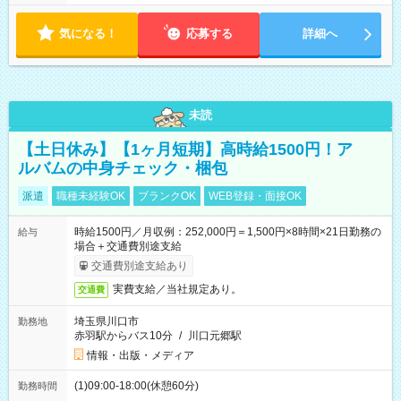
気になる！
応募する
詳細へ
未読
【土日休み】【1ヶ月短期】高時給1500円！ア
ルバムの中身チェック・梱包
派遣
職種未経験OK
ブランクOK
WEB登録・面接OK
時給1500円／月収例：252,000円＝1,500円×8時間×21日勤務の
給与
場合＋交通費別途支給
交通費別途支給あり
実費支給／当社規定あり。
交通費
埼玉県川口市
勤務地
赤羽駅からバス10分
/
川口元郷駅
情報・出版・メディア
(1)09:00-18:00(休憩60分)
勤務時間