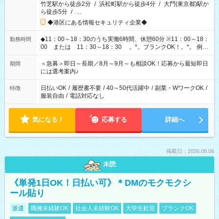
竹芝駅から徒歩2分
/
浜松町駅から徒歩4分
/
大門(東京都)駅か
ら徒歩5分
/
…
◆港区にある情報セキュリティ企業◆
◆11：00～18：30のうち実働6時間、休憩60分 ※11：00～18：
勤務時間
00 または 11：30～18：30 。*。ブランクOK！。*。 例え
ば前職が、 在宅/財団法人/事務/コールセンター/受付/販売/カフェ
スタッフ スイーツ販売/ホテルフロント/化粧品販売/など 様々な
＜急募＞即日～長期／8月～9月～も相談OK！応募から最短即日
期間
業界から入社して活躍されています♪
には選考案内♪
日払いOK
/
履歴書不要
/
40～50代活躍中
/
副業・WワークOK
/
特徴
服装自由
/
電話対応なし
気になる！
応募する
詳細へ
掲載日：2026.08.06
未読
《単発1日OK！日払い可》＊DMのモクモクシ
ール貼り
派遣
職種未経験OK
社会人未経験OK
大学生歓迎
ブランクOK