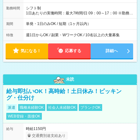
円（役割手当＋100円）×6時間＝日収8,400円＋交通費 【試用期
間】試用期間なし
シフト制
勤務時間
1日あたりの実働時間：最大7時間/日 09：00～17：00 ※勤務時
間は 試験により異なります。
単発・1日のみOK / 短期（1ヶ月以内）
期間
週1日からOK / 副業・WワークOK / 10名以上の大量募集
特徴
気になる！
応募する
詳細へ
未読
給与即払いOK！高時給！土日休み！ピッキン
グ・仕分け
派遣
職種未経験OK
社会人未経験OK
ブランクOK
WEB登録・面接OK
時給1150円
給与
交通費別途支給あり