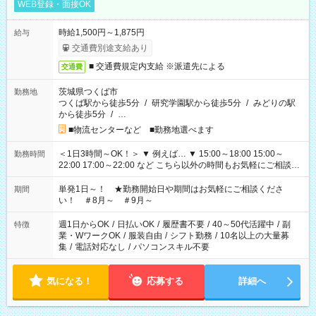
WEB登録・面接OK
時給1,500円～1,875円
給与
交通費別途支給あり
■ 交通費規定内支給 ※派遣先による
交通費
茨城県つくば市
勤務地
つくば駅から徒歩5分
/
研究学園駅から徒歩5分
/
みどりの駅
から徒歩5分
/
…
■物流センターなど ■勤務地選べます
＜1日3時間～OK！＞ ▼ 例えば… ▼ 15:00～18:00 15:00～
勤務時間
22:00 17:00～22:00 など こちら以外の時間もお気軽にご相談く
ださい！
単発1日～！ ★勤務開始日や期間はお気軽にご相談くださ
期間
い！ ＃8月～ ＃9月～
週1日からOK
/
日払いOK
/
履歴書不要
/
40～50代活躍中
/
副
特徴
業・WワークOK
/
服装自由
/
シフト勤務
/
10名以上の大量募
集
/
電話対応なし
/
パソコンスキル不要
気になる！
応募する
詳細へ