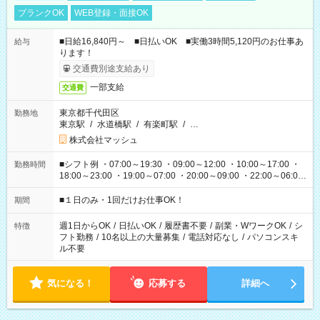
ブランクOK
WEB登録・面接OK
■日給16,840円～ ■日払いOK ■実働3時間5,120円のお仕事あ
給与
ります！
交通費別途支給あり
一部支給
交通費
東京都千代田区
勤務地
東京駅
/
水道橋駅
/
有楽町駅
/
…
株式会社マッシュ
■シフト例 ・07:00～19:30 ・09:00～12:00 ・10:00～17:00 ・
勤務時間
18:00～23:00 ・19:00～07:00 ・20:00～09:00 ・22:00～06:00
etc ★最短で3時間で5,120円のお仕事から 15時間で2万円近く稼
げるお仕事も！ ご希望のお時間に合わせてご紹介！ ※シフトは
■１日のみ・1回だけお仕事OK！
期間
現場によって異なります。 ※勿論、休憩時間はあるのでご安心
ください！
週1日からOK
/
日払いOK
/
履歴書不要
/
副業・WワークOK
/
シ
特徴
フト勤務
/
10名以上の大量募集
/
電話対応なし
/
パソコンスキ
ル不要
気になる！
応募する
詳細へ