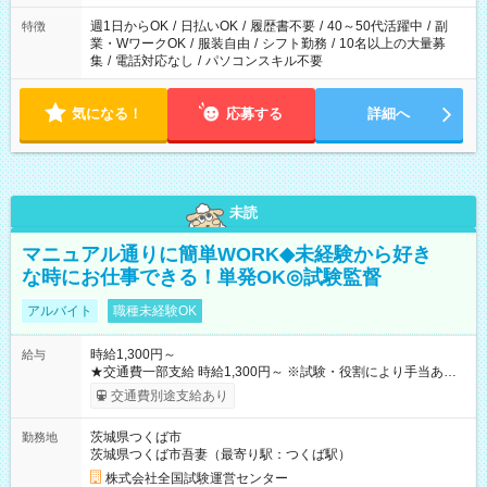
週1日からOK
/
日払いOK
/
履歴書不要
/
40～50代活躍中
/
副
特徴
業・WワークOK
/
服装自由
/
シフト勤務
/
10名以上の大量募
集
/
電話対応なし
/
パソコンスキル不要
気になる！
応募する
詳細へ
未読
マニュアル通りに簡単WORK◆未経験から好き
な時にお仕事できる！単発OK◎試験監督
アルバイト
職種未経験OK
時給1,300円～
給与
★交通費一部支給 時給1,300円～ ※試験・役割により手当あり
※勤務回数により昇給あり 【即給（前払い）オプションあ
交通費別途支給あり
り！】 希望される場合、勤務から1週間ほどで給与の一部を受け
取れます。 ※手数料418円がかかります。 【過去試験日の収入
茨城県つくば市
勤務地
例】 ・河合塾模擬試験 8:30～17:30（休憩1時間） 時給1,300円
茨城県つくば市吾妻（最寄り駅：つくば駅）
×8時間＝日収10,400円＋交通費 ※当日の役割により時給＋100
円の場合あり ・国家試験 7:00～13:30（休憩なし） 時給1,300
株式会社全国試験運営センター