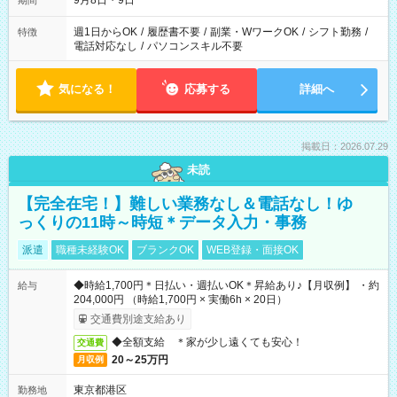
9月8日・9日
期間
週1日からOK
/
履歴書不要
/
副業・WワークOK
/
シフト勤務
/
特徴
電話対応なし
/
パソコンスキル不要
気になる！
応募する
詳細へ
掲載日：2026.07.29
未読
【完全在宅！】難しい業務なし＆電話なし！ゆ
っくりの11時～時短＊データ入力・事務
派遣
職種未経験OK
ブランクOK
WEB登録・面接OK
◆時給1,700円＊日払い・週払いOK＊昇給あり♪【月収例】 ・約
給与
204,000円 （時給1,700円 × 実働6h × 20日）
交通費別途支給あり
◆全額支給 ＊家が少し遠くても安心！
交通費
20～25万円
月収例
東京都港区
勤務地