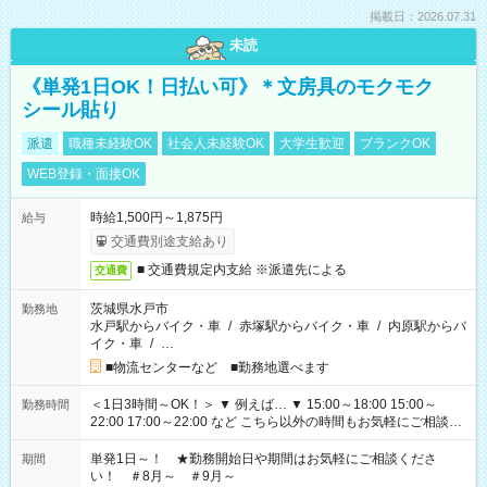
掲載日：2026.07.31
未読
《単発1日OK！日払い可》＊文房具のモクモク
シール貼り
派遣
職種未経験OK
社会人未経験OK
大学生歓迎
ブランクOK
WEB登録・面接OK
時給1,500円～1,875円
給与
交通費別途支給あり
■ 交通費規定内支給 ※派遣先による
交通費
茨城県水戸市
勤務地
水戸駅からバイク・車
/
赤塚駅からバイク・車
/
内原駅からバ
イク・車
/
…
■物流センターなど ■勤務地選べます
＜1日3時間～OK！＞ ▼ 例えば… ▼ 15:00～18:00 15:00～
勤務時間
22:00 17:00～22:00 など こちら以外の時間もお気軽にご相談く
ださい！
単発1日～！ ★勤務開始日や期間はお気軽にご相談くださ
期間
い！ ＃8月～ ＃9月～