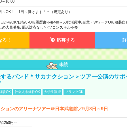
00～18:00
日～OK！ 1日～働けます＾＾（規定あり）
1日からOK
/
日払いOK
/
履歴書不要
/
40～50代活躍中
/
副業・WワークOK
/
服装自
上の大量募集
/
電話対応なし
/
パソコンスキル不要
なる！
応募する
詳
未読
表するバンド＊サカナクション＞ツアー公演のサポ
館
経験OK
社会人未経験OK
大学生歓迎
ブランクOK
ションのアリーナツアー＠日本武道館／9月8日～9日
給1250円～