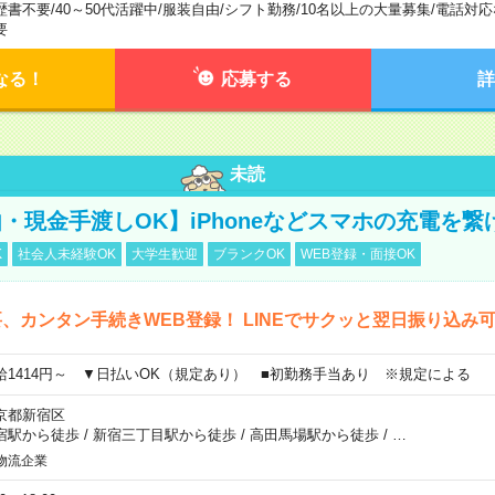
歴書不要
/
40～50代活躍中
/
服装自由
/
シフト勤務
/
10名以上の大量募集
/
電話対応
要
なる！
応募する
詳
未読
・現金手渡しOK】iPhoneなどスマホの充電を繋
K
社会人未経験OK
大学生歓迎
ブランクOK
WEB登録・面接OK
、カンタン手続きWEB登録！ LINEでサクッと翌日振り込み
給1414円～ ▼日払いOK（規定あり） ■初勤務手当あり ※規定による
京都新宿区
宿駅から徒歩
/
新宿三丁目駅から徒歩
/
高田馬場駅から徒歩
/
…
物流企業