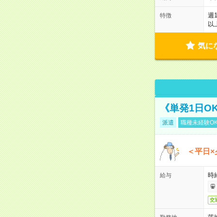
週
特徴
以
気に
《単発1日O
派遣
職種未経験O
＜平日×
時給
給与
交