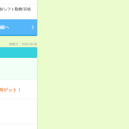
由
/
シフト勤務
/
10名
細へ
掲載日：2026.08.06
料ゲット！