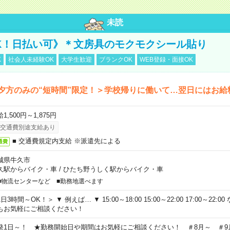
未読
K！日払い可》＊文房具のモクモクシール貼り
K
社会人未経験OK
大学生歓迎
ブランクOK
WEB登録・面接OK
夕方のみの“短時間”限定！＞学校帰りに働いて…翌日にはお給
1,500円～1,875円
交通費別途支給あり
■ 交通費規定内支給 ※派遣先による
通費
城県牛久市
久駅からバイク・車
/
ひたち野うしく駅からバイク・車
■物流センターなど ■勤務地選べます
日3時間～OK！＞ ▼ 例えば… ▼ 15:00～18:00 15:00～22:00 17:00～22
もお気軽にご相談ください！
発1日～！ ★勤務開始日や期間はお気軽にご相談ください！ ＃8月～ ＃9