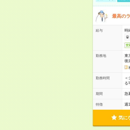
最高のラ
時
給与
交
東
勤務地
後
＜
勤務時間
る
急
期間
週
特徴
気に