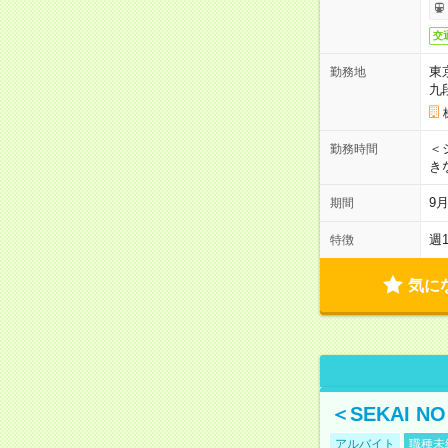
交
東
勤務地
九
＜シ
勤務時間
き
9
期間
週
特徴
気に
＜SEKAI 
アルバイト
職種未