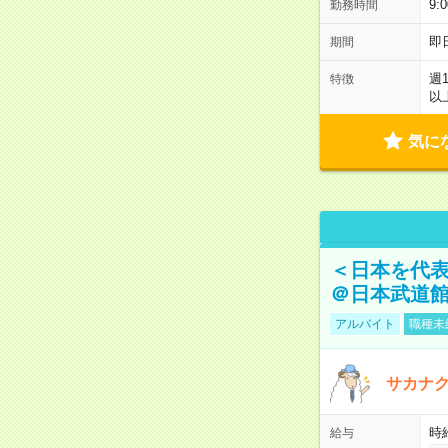
9:
勤務時間
即
期間
週
特徴
以
気に
＜日本を代
＠日本武道
アルバイト
職種未
サカナク
時
給与