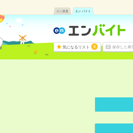
エン派遣
エン バイト
0
気になるリスト
保存した希