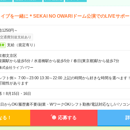
イブを一緒に＊SEKAI NO OWARIドーム公演でのLIVEサポ
給1250円～
交通費別途支給あり
支給（規定有り）
通費
京都文京区
楽園駅から徒歩5分
/
水道橋駅から徒歩5分
/
春日(東京都)駅から徒歩7分
株式会社ライブパワー
シフト例＞ 7:00～23:00 13:30～22:00 上記の時間から好きな時間を選べま
可能性があります
募！8月15日・16日
1日からOK
/
履歴書不要
/
副業・WワークOK
/
シフト勤務
/
電話対応なし
/
パソコン
なる！
応募する
詳