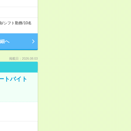
由
/
シフト勤務
/
10名
細へ
掲載日：2026.08.03
ートバイト