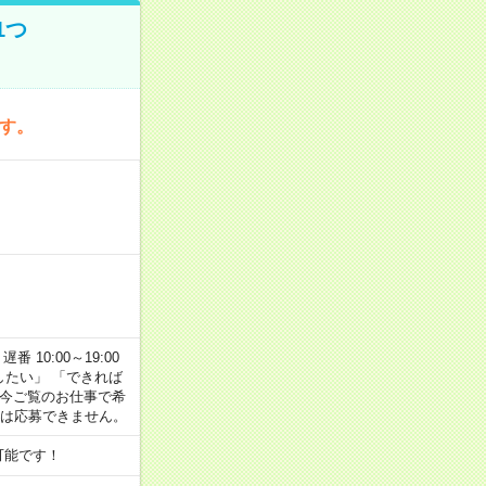
1つ
です。
番 10:00～19:00
がしたい」 「できれば
 今ご覧のお仕事で希
合は応募できません。
可能です！