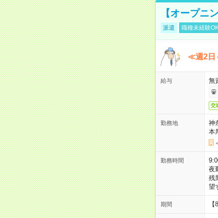
【オープニン
派遣
職種未経験O
≪週2日
無
給与
交
神
勤務地
本
9:
勤務時間
夜
残
望
【
期間