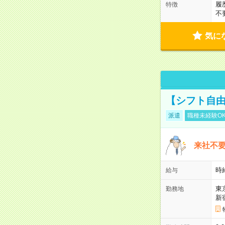
履
特徴
不
気に
【シフト自由
派遣
職種未経験O
来社不要
時
給与
東
勤務地
新