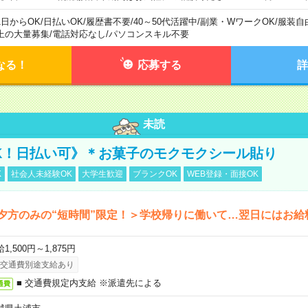
1日からOK
/
日払いOK
/
履歴書不要
/
40～50代活躍中
/
副業・WワークOK
/
服装自
上の大量募集
/
電話対応なし
/
パソコンスキル不要
なる！
応募する
詳
未読
K！日払い可》＊お菓子のモクモクシール貼り
K
社会人未経験OK
大学生歓迎
ブランクOK
WEB登録・面接OK
夕方のみの“短時間”限定！＞学校帰りに働いて…翌日にはお給
1,500円～1,875円
交通費別途支給あり
■ 交通費規定内支給 ※派遣先による
通費