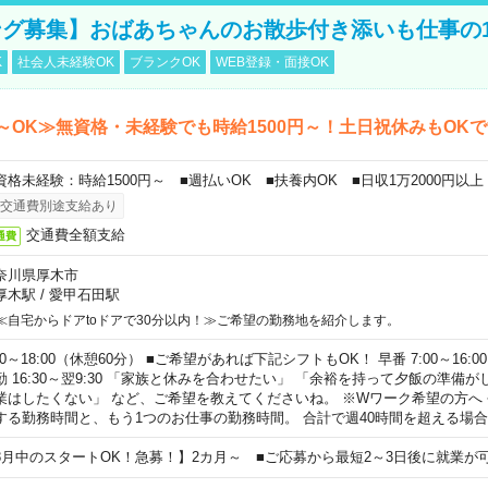
グ募集】おばあちゃんのお散歩付き添いも仕事の
K
社会人未経験OK
ブランクOK
WEB登録・面接OK
～OK≫無資格・未経験でも時給1500円～！土日祝休みもOK
資格未経験：時給1500円～ ■週払いOK ■扶養内OK ■日収1万2000円以上
交通費別途支給あり
交通費全額支給
通費
奈川県厚木市
厚木駅
/
愛甲石田駅
≪自宅からドアtoドアで30分以内！≫ご希望の勤務地を紹介します。
00～18:00（休憩60分） ■ご希望があれば下記シフトもOK！ 早番 7:00～16:00 遅
勤 16:30～翌9:30 「家族と休みを合わせたい」 「余裕を持って夕飯の準備
業はしたくない」 など、ご希望を教えてくださいね。 ※Wワーク希望の方へ
する勤務時間と、もう1つのお仕事の勤務時間。 合計で週40時間を超える場
8月中のスタートOK！急募！】2カ月～ ■ご応募から最短2～3日後に就業が