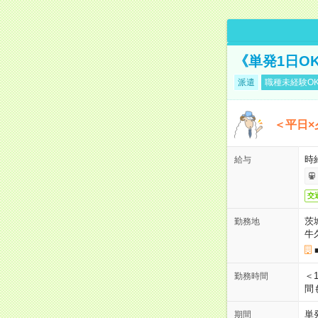
《単発1日O
派遣
職種未経験O
＜平日×
時給
給与
交
茨
勤務地
牛
＜1
勤務時間
間
単
期間