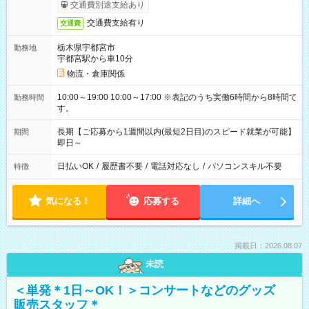
交通費別途支給あり
交通費支給有り
交通費
栃木県宇都宮市
勤務地
宇都宮駅から車10分
物流・倉庫関係
10:00～19:00 10:00～17:00 ※表記のうち実働6時間から8時間で
勤務時間
す。
長期【ご応募から1週間以内(最短2日目)のスピード就業が可能】
期間
即日～
日払いOK
/
履歴書不要
/
電話対応なし
/
パソコンスキル不要
特徴
気になる！
応募する
詳細へ
掲載日：2026.08.07
未読
＜単発＊1日～OK！＞コンサートなどのグッズ
販売スタッフ＊