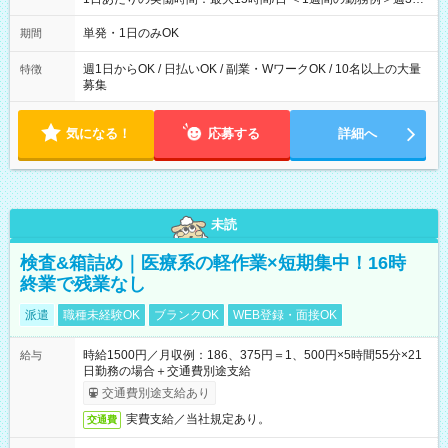
勤務 勤務：月・水・金 休み：火・木・土・日 好きな時にお仕事
可能です！ ※1日あたりの最大実働時間は日勤、夜勤共に勤務し
単発・1日のみOK
期間
た時間になります。
週1日からOK / 日払いOK / 副業・WワークOK / 10名以上の大量
特徴
募集
気になる！
応募する
詳細へ
未読
検査&箱詰め｜医療系の軽作業×短期集中！16時
終業で残業なし
派遣
職種未経験OK
ブランクOK
WEB登録・面接OK
時給1500円／月収例：186、375円＝1、500円×5時間55分×21
給与
日勤務の場合＋交通費別途支給
交通費別途支給あり
実費支給／当社規定あり。
交通費