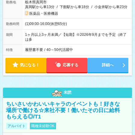
栃木県真岡市
勤務地
真岡駅から車13分
/
下館駅から車18分
/
小金井駅から車23分
医薬品・医療機器
(1)09:00-16:00(休憩65分)
勤務時間
1ヶ月以上3ヶ月未満／【短期】※2026年9月までを予定（終了
期間
は多
履歴書不要
/
40～50代活躍中
特徴
気になる！
応募する
詳細へ
未読
ちいさいかわいいキャラのイベントも！好きな
場所で働ける☆来社不要！働いたその日に給料
もらえる◎/T1
アルバイト
職種未経験OK