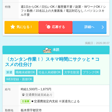
現場によって異なります。 ※勿論、休憩時間はあるのでご安心
ください！
週1日からOK
/
日払いOK
/
履歴書不要
/
副業・WワークOK
/
シ
特徴
フト勤務
/
10名以上の大量募集
/
電話対応なし
/
パソコンスキ
ル不要
気になる！
応募する
詳細へ
掲載日：2026.08.07
未読
〈カンタン作業！〉スキマ時間にサクッと＊コ
スメの仕分け
派遣
職種未経験OK
社会人未経験OK
大学生歓迎
ブランクOK
WEB登録・面接OK
時給1,500円～1,875円
給与
交通費別途支給あり
■ 交通費規定内支給 ※派遣先による
交通費
栃木県宇都宮市
勤務地