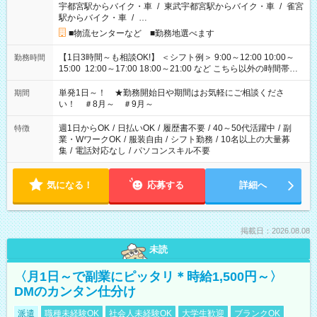
宇都宮駅からバイク・車
/
東武宇都宮駅からバイク・車
/
雀宮
駅からバイク・車
/
…
■物流センターなど ■勤務地選べます
【1日3時間～も相談OK!】 ＜シフト例＞ 9:00～12:00 10:00～
勤務時間
15:00 12:00～17:00 18:00～21:00 など こちら以外の時間帯も
お気軽にご相談ください！
単発1日～！ ★勤務開始日や期間はお気軽にご相談くださ
期間
い！ ＃8月～ ＃9月～
週1日からOK
/
日払いOK
/
履歴書不要
/
40～50代活躍中
/
副
特徴
業・WワークOK
/
服装自由
/
シフト勤務
/
10名以上の大量募
集
/
電話対応なし
/
パソコンスキル不要
気になる！
応募する
詳細へ
掲載日：2026.08.08
未読
〈月1日～で副業にピッタリ＊時給1,500円～〉
DMのカンタン仕分け
派遣
職種未経験OK
社会人未経験OK
大学生歓迎
ブランクOK