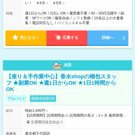
い！ ＃8月～ ＃9月～
週1日からOK
/
日払いOK
/
履歴書不要
/
40～50代活躍中
/
副
特徴
業・WワークOK
/
服装自由
/
シフト勤務
/
10名以上の大量募
集
/
電話対応なし
/
パソコンスキル不要
気になる！
応募する
詳細へ
未読
【座り＆手作業中心】香水shopの梱包スタッ
フ ★副業OK ★週1日からOK ★1日1時間から
OK
アルバイト
職種未経験OK
時給1,400円～
給与
【試用期間】試用期間あり 試用期間の長さ：1ヶ月 雇用形態、
給与は本採用時と同じです。
交通費別途支給あり
東京都千代田区
勤務地