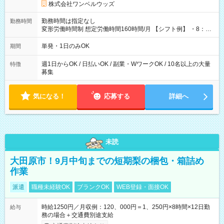
株式会社ワンベルウッズ
勤務時間は指定なし
勤務時間
変形労働時間制 想定労働時間160時間/月 【シフト例】 ・8：00
～21：00
単発・1日のみOK
期間
週1日からOK / 日払いOK / 副業・WワークOK / 10名以上の大量
特徴
募集
気になる！
応募する
詳細へ
未読
大田原市！9月中旬までの短期梨の梱包・箱詰め
作業
派遣
職種未経験OK
ブランクOK
WEB登録・面接OK
時給1250円／月収例：120、000円＝1、250円×8時間×12日勤
給与
務の場合＋交通費別途支給