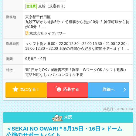
支給（規定有り）
交通費
東京都千代田区
勤務地
九段下駅から徒歩5分
/
竹橋駅から徒歩10分
/
神保町駅から徒
歩15分
/
…
株式会社ライブパワー
＜シフト例＞ 9:00～22:30 12:30～22:00 15:30～21:00 12:30～
勤務時間
19:00 12:30～22:00 上記の時間から好きな時間を選べます！ ※
時間は変更となる可能性があります
9月8日・9日
期間
週1日からOK
/
履歴書不要
/
副業・WワークOK
/
シフト勤務
/
特徴
電話対応なし
/
パソコンスキル不要
気になる！
応募する
詳細へ
掲載日：2026.08.04
未読
＜SEKAI NO OWARI＊8月15日・16日＞ドーム
公演のサポートバイト