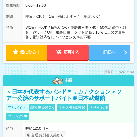
9:00～18:00
勤務時間
即日～OK！ 1日～働けます＾＾（規定あり）
期間
週1日からOK
/
日払いOK
/
履歴書不要
/
40～50代活躍中
/
副
特徴
業・WワークOK
/
服装自由
/
シフト勤務
/
10名以上の大量募
集
/
電話対応なし
/
パソコンスキル不要
気になる！
応募する
詳細へ
掲載日：2026.08.03
未読
＜日本を代表するバンド＊サカナクション＞ツ
アー公演のサポートバイト＠日本武道館
アルバイト
職種未経験OK
社会人未経験OK
大学生歓迎
ブランクOK
時給1250円～
給与
交通費別途支給あり