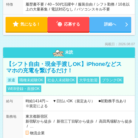
合は応募できません。
履歴書不要
/
40～50代活躍中
/
服装自由
/
シフト勤務
/
10名以
特徴
上の大量募集
/
電話対応なし
/
パソコンスキル不要
気になる！
応募する
詳細へ
掲載日：2026.08.07
未読
【シフト自由・現金手渡しOK】iPhoneなどス
マホの充電を繋げるだけ！
派遣
職種未経験OK
社会人未経験OK
大学生歓迎
ブランクOK
WEB登録・面接OK
時給1414円～ ▼日払いOK（規定あり） ■初勤務手当あり
給与
※規定による
東京都新宿区
勤務地
新宿駅から徒歩
/
新宿三丁目駅から徒歩
/
高田馬場駅から徒歩
/
…
物流企業