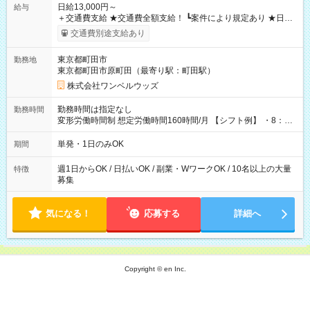
日給13,000円～
給与
＋交通費支給 ★交通費全額支給！ ┗案件により規定あり ★日払
いOK！（規定あり） ┗働いたその日に現金GET♪ お仕事後はコ
交通費別途支給あり
ンビニATMから 日払い分を引き落とせます！ 【試用期間】試
用期間なし
東京都町田市
勤務地
東京都町田市原町田（最寄り駅：町田駅）
株式会社ワンベルウッズ
勤務時間は指定なし
勤務時間
変形労働時間制 想定労働時間160時間/月 【シフト例】 ・8：00
～21：00
単発・1日のみOK
期間
週1日からOK / 日払いOK / 副業・WワークOK / 10名以上の大量
特徴
募集
気になる！
応募する
詳細へ
Copyright © en Inc.