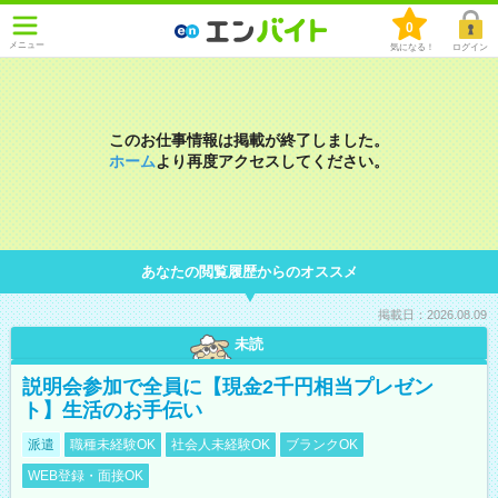
0
メニュー
気になる！
ログイン
このお仕事情報は掲載が終了しました。
ホーム
より再度アクセスしてください。
あなたの閲覧履歴からのオススメ
掲載日：2026.08.09
未読
説明会参加で全員に【現金2千円相当プレゼン
ト】生活のお手伝い
派遣
職種未経験OK
社会人未経験OK
ブランクOK
WEB登録・面接OK