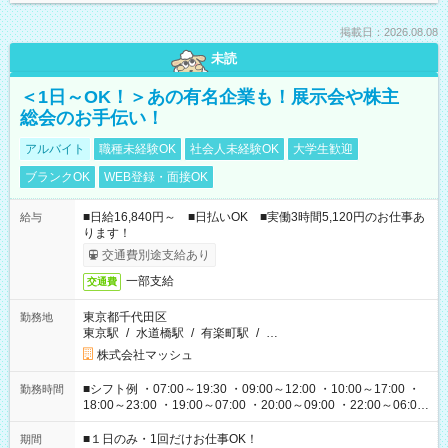
掲載日：2026.08.08
未読
＜1日～OK！＞あの有名企業も！展示会や株主
総会のお手伝い！
アルバイト
職種未経験OK
社会人未経験OK
大学生歓迎
ブランクOK
WEB登録・面接OK
■日給16,840円～ ■日払いOK ■実働3時間5,120円のお仕事あ
給与
ります！
交通費別途支給あり
一部支給
交通費
東京都千代田区
勤務地
東京駅
/
水道橋駅
/
有楽町駅
/
…
株式会社マッシュ
■シフト例 ・07:00～19:30 ・09:00～12:00 ・10:00～17:00 ・
勤務時間
18:00～23:00 ・19:00～07:00 ・20:00～09:00 ・22:00～06:00
etc ★最短で3時間で5,120円のお仕事から 15時間で2万円近く稼
げるお仕事も！ ご希望のお時間に合わせてご紹介！ ※シフトは
■１日のみ・1回だけお仕事OK！
期間