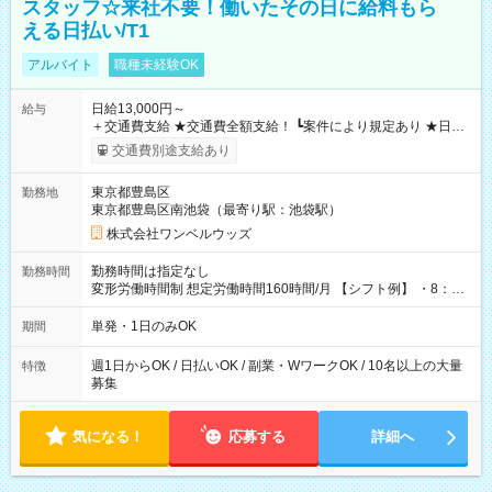
スタッフ☆来社不要！働いたその日に給料もら
える日払い/T1
アルバイト
職種未経験OK
日給13,000円～
給与
＋交通費支給 ★交通費全額支給！ ┗案件により規定あり ★日払
いOK！（規定あり） ┗働いたその日に現金GET♪ お仕事後はコ
交通費別途支給あり
ンビニATMから 日払い分を引き落とせます！ 【試用期間】試
用期間なし
東京都豊島区
勤務地
東京都豊島区南池袋（最寄り駅：池袋駅）
株式会社ワンベルウッズ
勤務時間は指定なし
勤務時間
変形労働時間制 想定労働時間160時間/月 【シフト例】 ・8：00
～21：00
単発・1日のみOK
期間
週1日からOK / 日払いOK / 副業・WワークOK / 10名以上の大量
特徴
募集
気になる！
応募する
詳細へ