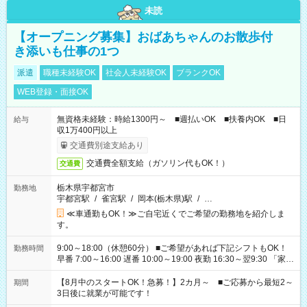
未読
【オープニング募集】おばあちゃんのお散歩付
き添いも仕事の1つ
派遣
職種未経験OK
社会人未経験OK
ブランクOK
WEB登録・面接OK
無資格未経験：時給1300円～ ■週払いOK ■扶養内OK ■日
給与
収1万400円以上
交通費別途支給あり
交通費全額支給（ガソリン代もOK！）
交通費
栃木県宇都宮市
勤務地
宇都宮駅
/
雀宮駅
/
岡本(栃木県)駅
/
…
≪車通勤もOK！≫ご自宅近くでご希望の勤務地を紹介しま
す。
9:00～18:00（休憩60分） ■ご希望があれば下記シフトもOK！
勤務時間
早番 7:00～16:00 遅番 10:00～19:00 夜勤 16:30～翌9:30 「家族
と休みを合わせたい」 「余裕を持って夕飯の準備がしたい」
「できれば残業はしたくない」 など、ご希望を教えてください
【8月中のスタートOK！急募！】2カ月～ ■ご応募から最短2～
期間
ね。 ※Wワーク希望の方へ 今ご覧のお仕事で希望する勤務時間
3日後に就業が可能です！
と、もう1つのお仕事の勤務時間。 合計で週40時間を超える場