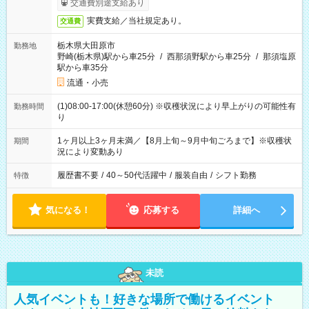
交通費別途支給あり
実費支給／当社規定あり。
交通費
栃木県大田原市
勤務地
野崎(栃木県)駅から車25分
/
西那須野駅から車25分
/
那須塩原
駅から車35分
流通・小売
(1)08:00-17:00(休憩60分) ※収穫状況により早上がりの可能性有
勤務時間
り
1ヶ月以上3ヶ月未満／【8月上旬～9月中旬ごろまで】※収穫状
期間
況により変動あり
履歴書不要
/
40～50代活躍中
/
服装自由
/
シフト勤務
特徴
気になる！
応募する
詳細へ
未読
人気イベントも！好きな場所で働けるイベント