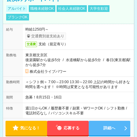
アルバイト
職種未経験OK
社会人未経験OK
大学生歓迎
ブランクOK
時給1250円～
給与
交通費別途支給あり
支給（規定有り）
交通費
東京都文京区
勤務地
後楽園駅から徒歩5分
/
水道橋駅から徒歩5分
/
春日(東京都)駅
から徒歩7分
株式会社ライブパワー
＜シフト例＞ 7:00～23:00 13:30～22:00 上記の時間から好きな
勤務時間
時間を選べます！ ※時間は変更となる可能性があります
急募！8月15日・16日
期間
週1日からOK
/
履歴書不要
/
副業・WワークOK
/
シフト勤務
/
特徴
電話対応なし
/
パソコンスキル不要
気になる！
応募する
詳細へ