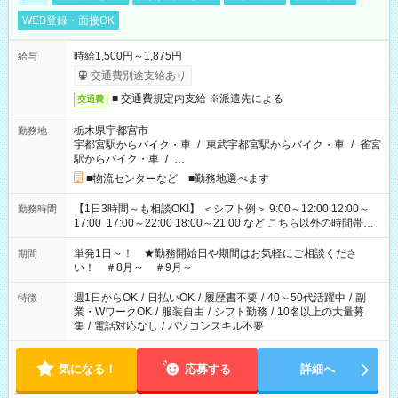
WEB登録・面接OK
時給1,500円～1,875円
給与
交通費別途支給あり
■ 交通費規定内支給 ※派遣先による
交通費
栃木県宇都宮市
勤務地
宇都宮駅からバイク・車
/
東武宇都宮駅からバイク・車
/
雀宮
駅からバイク・車
/
…
■物流センターなど ■勤務地選べます
【1日3時間～も相談OK!】 ＜シフト例＞ 9:00～12:00 12:00～
勤務時間
17:00 17:00～22:00 18:00～21:00 など こちら以外の時間帯も
お気軽にご相談ください！
単発1日～！ ★勤務開始日や期間はお気軽にご相談くださ
期間
い！ ＃8月～ ＃9月～
週1日からOK
/
日払いOK
/
履歴書不要
/
40～50代活躍中
/
副
特徴
業・WワークOK
/
服装自由
/
シフト勤務
/
10名以上の大量募
集
/
電話対応なし
/
パソコンスキル不要
気になる！
応募する
詳細へ