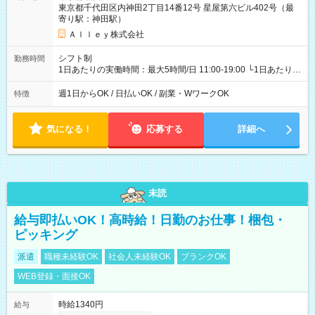
東京都千代田区内神田2丁目14番12号 星屋第六ビル402号（最
寄り駅：神田駅）
Ａｌｌｅｙ株式会社
シフト制
勤務時間
1日あたりの実働時間：最大5時間/日 11:00-19:00 └1日あたりの
実働時間：1-5時間 └上記の時間帯内であれば、いつでも勤務可
能！ └平日・土曜日の中で、お好きな曜日でご勤務いただけま
週1日からOK / 日払いOK / 副業・WワークOK
特徴
す！ 【シフト例】 ・11:00～14:00 ・16:30～19:00 ・13:00～
18:00 などのように、自由な働き方が可能なお仕事です！
気になる！
応募する
詳細へ
未読
給与即払いOK！高時給！日勤のお仕事！梱包・
ピッキング
派遣
職種未経験OK
社会人未経験OK
ブランクOK
WEB登録・面接OK
時給1340円
給与