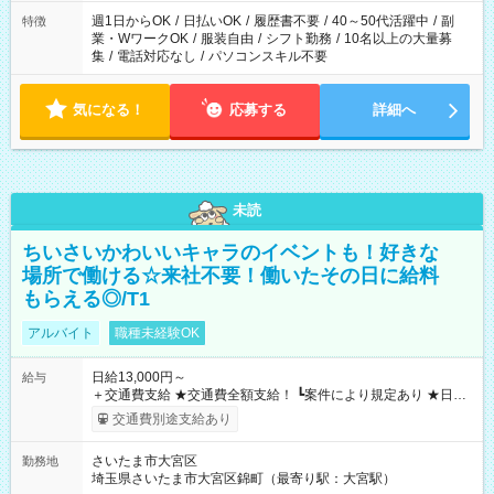
週1日からOK
/
日払いOK
/
履歴書不要
/
40～50代活躍中
/
副
特徴
業・WワークOK
/
服装自由
/
シフト勤務
/
10名以上の大量募
集
/
電話対応なし
/
パソコンスキル不要
気になる！
応募する
詳細へ
未読
ちいさいかわいいキャラのイベントも！好きな
場所で働ける☆来社不要！働いたその日に給料
もらえる◎/T1
アルバイト
職種未経験OK
日給13,000円～
給与
＋交通費支給 ★交通費全額支給！ ┗案件により規定あり ★日払
いOK！（規定あり） ┗働いたその日に現金GET♪ お仕事後はコ
交通費別途支給あり
ンビニATMから 日払い分を引き落とせます！ 【試用期間】試
用期間なし
さいたま市大宮区
勤務地
埼玉県さいたま市大宮区錦町（最寄り駅：大宮駅）