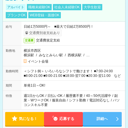
アルバイト
職種未経験OK
社会人未経験OK
大学生歓迎
ブランクOK
WEB登録・面接OK
日給1万5000円～ ■最大で日給2万8500円！
給与
交通費別途支給あり
交通費規定支給
交通費
横浜市西区
勤務地
横浜駅
/
みなとみらい駅
/
西横浜駅
/
…
イベント会場
＜シフト例＞ いろいろなシフトで働けます！ ■7:00-24:00
勤務時間
■8:00-21:00 ■9:00-21:00 ■18:00-翌7:00 ■20:30-翌11:00 など
単発1日～OK!
期間
週1日からOK
/
日払いOK
/
履歴書不要
/
40～50代活躍中
/
副
特徴
業・WワークOK
/
服装自由
/
シフト勤務
/
電話対応なし
/
パソ
コンスキル不要
気になる！
応募する
詳細へ