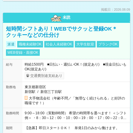
掲載日：2026.08.09
未読
短時間シフトあり！WEBでサクッと登録OK＊
クッキーなどの仕分け
派遣
職種未経験OK
社会人未経験OK
大学生歓迎
ブランクOK
WEB登録・面接OK
時給1500円 ■日払い・週払いOK！(規定あり) ■現金日払いも
給与
OK(規定あり)
交通費別途支給あり
東京都新宿区
勤務地
新宿駅
/
新宿三丁目駅
大手物流会社（年齢不問／「無理なく続けられる」と好評の
職場です！）
9:00～18:00（実動8時間） 希望の時間帯を選べます！ ＜シフト
勤務時間
例＞ ・8：30～12：00 ・10：00～19：00 ・17：00～22：00
・13：00～22：00 ・22：00～翌6：00 など
【急募】即日スタートＯＫ！ 単発1日のみから働けます。
期間