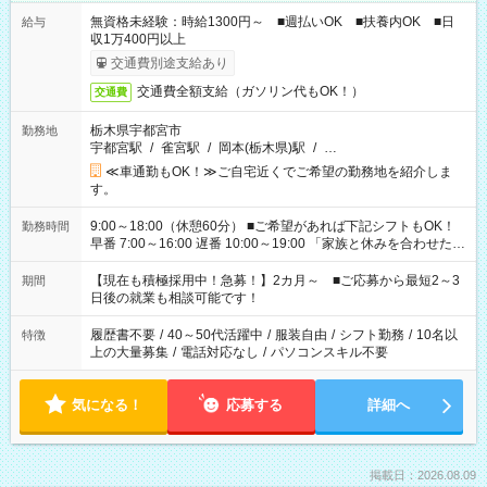
無資格未経験：時給1300円～ ■週払いOK ■扶養内OK ■日
給与
収1万400円以上
交通費別途支給あり
交通費全額支給（ガソリン代もOK！）
交通費
栃木県宇都宮市
勤務地
宇都宮駅
/
雀宮駅
/
岡本(栃木県)駅
/
…
≪車通勤もOK！≫ご自宅近くでご希望の勤務地を紹介しま
す。
9:00～18:00（休憩60分） ■ご希望があれば下記シフトもOK！
勤務時間
早番 7:00～16:00 遅番 10:00～19:00 「家族と休みを合わせた
い」 「余裕を持って夕飯の準備がしたい」 「できれば残業はし
たくない」 など、ご希望を教えてくださいね。 ※Wワーク希望
【現在も積極採用中！急募！】2カ月～ ■ご応募から最短2～3
期間
の方へ 今ご覧のお仕事で希望する勤務時間と、もう1つのお仕事
日後の就業も相談可能です！
の勤務時間。 合計で週40時間を超える場合は応募できません。
履歴書不要
/
40～50代活躍中
/
服装自由
/
シフト勤務
/
10名以
特徴
上の大量募集
/
電話対応なし
/
パソコンスキル不要
気になる！
応募する
詳細へ
掲載日：2026.08.09