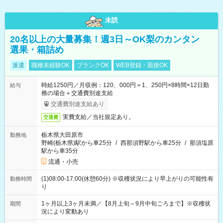
未読
20名以上の大量募集！週3日～OK梨のカンタン
選果・箱詰め
派遣
職種未経験OK
ブランクOK
WEB登録・面接OK
時給1250円／月収例：120、000円＝1、250円×8時間×12日勤
給与
務の場合＋交通費別途支給
交通費別途支給あり
実費支給／当社規定あり。
交通費
栃木県大田原市
勤務地
野崎(栃木県)駅から車25分
/
西那須野駅から車25分
/
那須塩原
駅から車35分
流通・小売
(1)08:00-17:00(休憩60分) ※収穫状況により早上がりの可能性有
勤務時間
り
1ヶ月以上3ヶ月未満／【8月上旬～9月中旬ごろまで】※収穫状
期間
況により変動あり