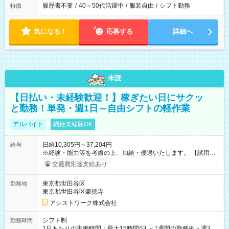
履歴書不要
/
40～50代活躍中
/
服装自由
/
シフト勤務
特徴
気になる！
応募する
詳細へ
未読
【日払い・未経験歓迎！】稼ぎたい日にサクッ
と勤務！単発・週1日～自由シフトの軽作業
アルバイト
職種未経験OK
日給10,305円～37,204円
給与
※経験・能力等を考慮の上、加給・優遇いたします。 【試用期
間】試用期間なし
交通費別途支給あり
東京都世田谷区
勤務地
東京都世田谷区豪徳寺
アシストワーク株式会社
シフト制
勤務時間
1日あたりの実働時間：最大15時間/日 ＜1週間の勤務例＞週3回