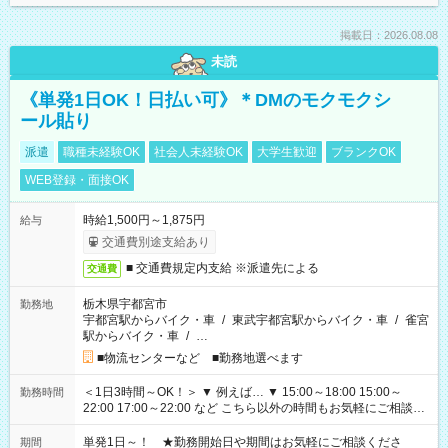
掲載日：2026.08.08
未読
《単発1日OK！日払い可》＊DMのモクモクシ
ール貼り
派遣
職種未経験OK
社会人未経験OK
大学生歓迎
ブランクOK
WEB登録・面接OK
時給1,500円～1,875円
給与
交通費別途支給あり
■ 交通費規定内支給 ※派遣先による
交通費
栃木県宇都宮市
勤務地
宇都宮駅からバイク・車
/
東武宇都宮駅からバイク・車
/
雀宮
駅からバイク・車
/
…
■物流センターなど ■勤務地選べます
＜1日3時間～OK！＞ ▼ 例えば… ▼ 15:00～18:00 15:00～
勤務時間
22:00 17:00～22:00 など こちら以外の時間もお気軽にご相談く
ださい！
単発1日～！ ★勤務開始日や期間はお気軽にご相談くださ
期間