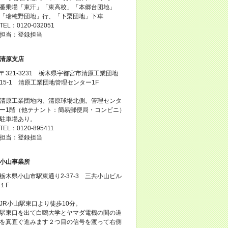
番乗場「東汗」「東高校」「本郷台団地」
「瑞穂野団地」行、「下栗団地」下車
TEL：0120-032051
担当：登録担当
清原支店
〒321-3231 栃木県宇都宮市清原工業団地
15-1 清原工業団地管理センター1F
清原工業団地内、清原球場北側。管理センタ
ー1階（他テナント：簡易郵便局・コンビニ）
駐車場あり。
TEL：0120-895411
担当：登録担当
小山事業所
栃木県小山市駅東通り2-37-3 三共小山ビル
１F
JR小山駅東口より徒歩10分。
駅東口を出て白鴎大学とヤマダ電機の間の道
を真直ぐ進みます２つ目の信号を渡って右側