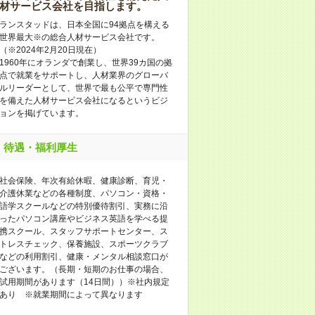
材サービス会社を目指します。
ランスタッドは、日本全国に94拠点を構える
世界最大※の総合人材サービス会社です。
（※2024年2月20日現在）
1960年にオランダで創業し、世界39カ国の拠
点で就業をサポートし、人材業界のグローバ
ルリーダーとして、世界で最も公平で専門性
を備えた人材サービス会社になるというビジ
ョンを掲げています。
待遇・福利厚生
社会保険、年次有給休暇、健康診断、育児・
介護休業などの各種制度、パソコン・資格・
語学スクールなどの特別優待割引、実務に沿
ったパソコン講座やビジネス英語を学べる提
携スクール、スタッフサポートセンター、ス
トレスチェック、保養施設、スポーツクラブ
などの利用割引、健康・メンタル相談窓口が
ございます。（長期・短期のお仕事の場合、
試用期間があります（14日間））※社内規定
あり ※就業期間によって異なります