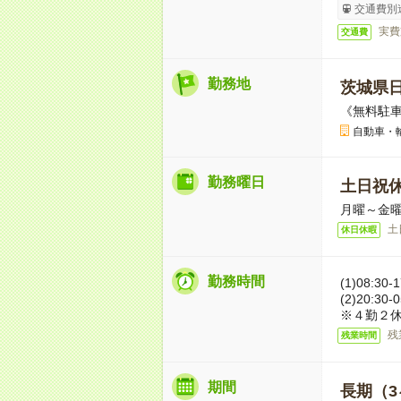
交通費別
実費
交通費
勤務地
茨城県
《無料駐車
自動車・
勤務曜日
土日祝
月曜～金曜
土
休日休暇
勤務時間
(1)08:30
(2)20:30
※４勤２休
残
残業時間
期間
長期（3