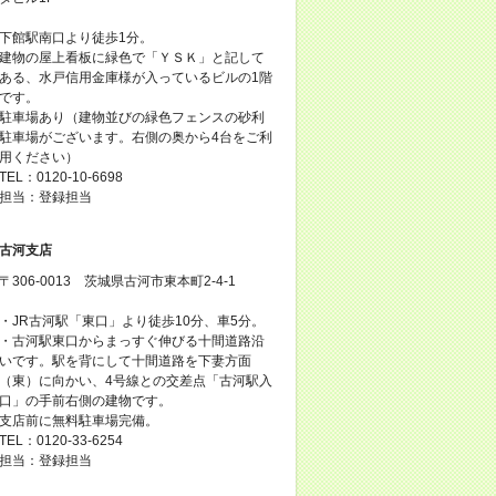
下館駅南口より徒歩1分。
建物の屋上看板に緑色で「ＹＳＫ」と記して
ある、水戸信用金庫様が入っているビルの1階
です。
駐車場あり（建物並びの緑色フェンスの砂利
駐車場がございます。右側の奥から4台をご利
用ください）
TEL：0120-10-6698
担当：登録担当
古河支店
〒306-0013 茨城県古河市東本町2-4-1
・JR古河駅「東口」より徒歩10分、車5分。
・古河駅東口からまっすぐ伸びる十間道路沿
いです。駅を背にして十間道路を下妻方面
（東）に向かい、4号線との交差点「古河駅入
口」の手前右側の建物です。
支店前に無料駐車場完備。
TEL：0120-33-6254
担当：登録担当