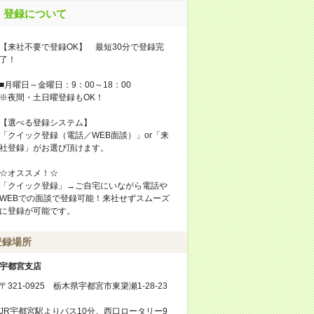
登録について
【来社不要で登録OK】 最短30分で登録完
了！
■月曜日～金曜日：9：00～18：00
※夜間・土日曜登録もOK！
【選べる登録システム】
「クイック登録（電話／WEB面談）」or「来
社登録」がお選び頂けます。
☆オススメ！☆
「クイック登録」→ご自宅にいながら電話や
WEBでの面談で登録可能！来社せずスムーズ
に登録が可能です。
登録場所
宇都宮支店
〒321-0925 栃木県宇都宮市東簗瀬1-28-23
JR宇都宮駅よりバス10分。西口ロータリー9