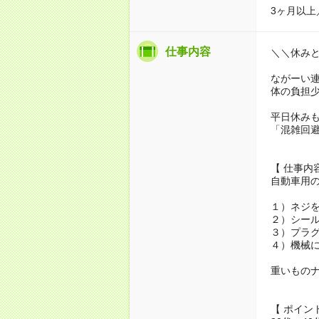
3ヶ月以上
仕事内容
＼＼休み
ながーい連
体の負担
平日休み
「混雑回
【 仕事内
自動車用
１）ネジ
２）シー
３）プラ
４）機械
重いもの
【 ポイン