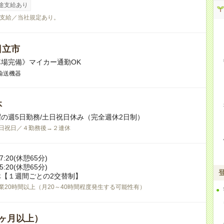
途支給あり
支給／当社規定あり。
日立市
場完備》マイカー通勤OK
輸送機器
休
の週5日勤務/土日祝日休み（完全週休2日制）
日祝日／４勤務後→２連休
-17:20(休憩65分)
-05:20(休憩65分)
【１週間ごとの2交替制】
業20時間以上（月20～40時間程度発生する可能性有）
ヶ月以上）