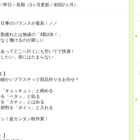
／即日～長期（3ヶ月更新／初回2ヶ月）
と仕事のバランスが最高！／／
勤疲れとは無縁の「4勤2休！」
少なく働けるのが嬉しい
もあってどこへ行くにも空いてて快適！
避したい」派にはたまらない
容 】
の細かいプラスチック部品作りをお任せ＊
を「キュッキュッ」と締める
ルを「ペタッ」と貼る
グを「カチッ」とはめる
に材料を「ポイッ」と入れる
ナシ！超カンタン軽作業！
ト 】