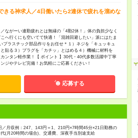
できる神求人／4日働いたら2連休で疲れを溜めな
／ながーい連勤疲れとは無縁の「4勤2休！」体の負担少なく
どこへ行くにも空いてて快適！「混雑回避したい」派にはたま
かいプラスチック部品作りをお任せ＊１）ネジを「キュッキュ
」と貼る３）プラグを「カチッ」とはめる４）機械に材料を
ンタン軽作業！【 ポイント 】30代・40代多数活躍中丁寧
レンジやテレビ完備！お気軽にご応募ください！
応募する
円／月収例：247、143円＝1、210円×7時間45分×21日勤務の
代(月20時間の場合)、交通費、深夜手当別途支給