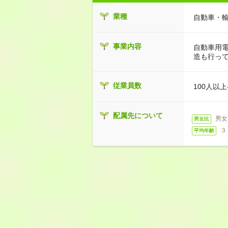
業種
自動車・
事業内容
自動車用
造も行っ
従業員数
100人以上
配属先について
男女
男女比
３
平均年齢