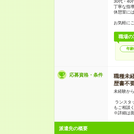
30代・4
丁寧な指
休憩室に
お気軽に
職場の
年齢
応募資格・条件
職種未経験
歴書不要 
未経験から
ランスタ
もご相談
※詳細は
派遣先の概要