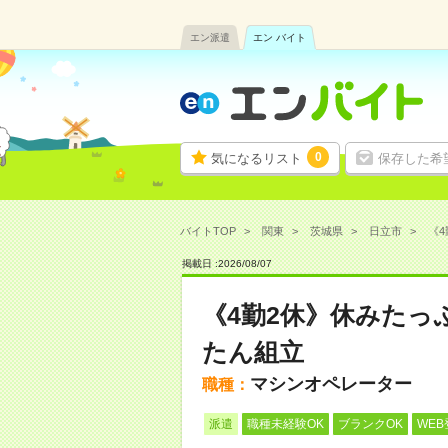
エン派遣
エン バイト
0
気になるリスト
保存した希
バイトTOP
関東
茨城県
日立市
《4
掲載日 :
2026
/
08
/
07
《4勤2休》休みたっ
たん組立
マシンオペレーター
職種：
派遣
職種未経験OK
ブランクOK
WEB