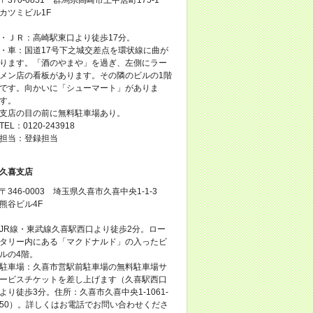
カツミビル1F
・ＪＲ：高崎駅東口より徒歩17分。
・車：国道17号下之城交差点を環状線に曲が
ります。「酒のやまや」を過ぎ、左側にラー
メン店の看板があります。その隣のビルの1階
です。向かいに「シューマート」がありま
す。
支店の目の前に無料駐車場あり。
TEL：0120-243918
担当：登録担当
久喜支店
〒346-0003 埼玉県久喜市久喜中央1-1-3
熊谷ビル4F
JR線・東武線久喜駅西口より徒歩2分。ロー
タリー内にある「マクドナルド」の入ったビ
ルの4階。
駐車場：久喜市営駅前駐車場の無料駐車場サ
ービスチケットを差し上げます（久喜駅西口
より徒歩3分。住所：久喜市久喜中央1-1061-
50）。詳しくはお電話でお問い合わせくださ