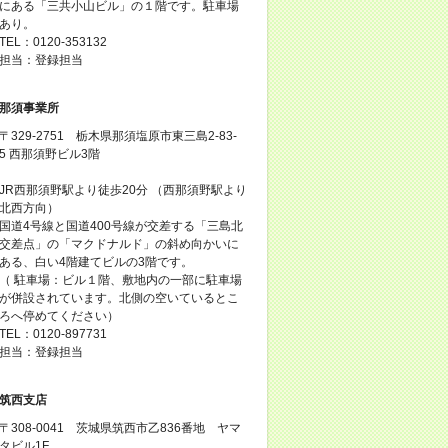
にある「三共小山ビル」の１階です。駐車場
あり。
TEL：0120-353132
担当：登録担当
那須事業所
〒329-2751 栃木県那須塩原市東三島2-83-
5 西那須野ビル3階
JR西那須野駅より徒歩20分 （西那須野駅より
北西方向）
国道4号線と国道400号線が交差する「三島北
交差点」の「マクドナルド」の斜め向かいに
ある、白い4階建てビルの3階です。
（ 駐車場：ビル１階、敷地内の一部に駐車場
が併設されています。北側の空いているとこ
ろへ停めてください）
TEL：0120-897731
担当：登録担当
筑西支店
〒308-0041 茨城県筑西市乙836番地 ヤマ
タビル1F