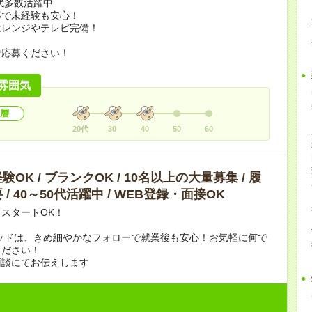
0代多数活躍中
導で未経験も安心！
はレンジやテレビ完備！
ご応募ください！
雰囲気
層
20代
30
40
50
60
OK / ブランクOK / 10名以上の大量募集 / 履
/ 40～50代活躍中 / WEB登録・面接OK
スタートOK！
ッドは、きめ細やかなフォローで就業後も安心！お気軽に何で
ください！
面談にてお伝えします