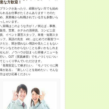
意な方歓迎！
ブランクがあったり、経験がない方でも始め
られるお仕事がたくさんあります！そのた
め、異業種から転職されている方も多数いら
っしゃいます。
＼前職はこのような方が！／例えば…事務、
販売、営業、ホテルの清掃員、コンビニ店
員、イベント運営スタッフ、単発・短期スタ
ッフ、英語の先生 etc…はじめての製造ワー
クだと、聞き慣れない用語や見たこともない
マシンなどわからないことも多いかもしれま
せんが、ノウハウが詰まった研修メニューを
行い、OJT（実践練習）でモノづくりについ
てじっくり学んでいただけます。
「長期安定して稼ぎたい」「モノづくりに興
味がある」「新しいことを始めたい」そんな
方はぜひ応募ください♪