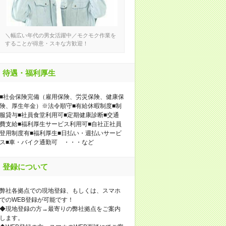
＼幅広い年代の男女活躍中／モクモク作業を
することが得意・スキな方歓迎！
待遇・福利厚生
■社会保険完備（雇用保険、労災保険、健康保
険、厚生年金）※法令順守■有給休暇制度■制
服貸与■社員食堂利用可■定期健康診断■交通
費支給■福利厚生サービス利用可■自社正社員
登用制度有■福利厚生■日払い・週払いサービ
ス■車・バイク通勤可 ・・・など
登録について
弊社各拠点での現地登録、もしくは、スマホ
でのWEB登録が可能です！
◆現地登録の方→最寄りの弊社拠点をご案内
します。