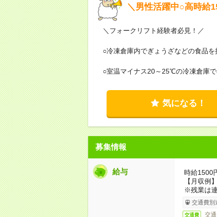
＼男性活躍中○高時給1
＼フォークリフト経験者必見！／
○冷凍倉庫内でぎょうざなどの食品を
○室温マイナス20～25℃の冷凍倉
気になる！
募集情報
給与
時給150
【月収例】
※残業は
交通費別
交通
交通費