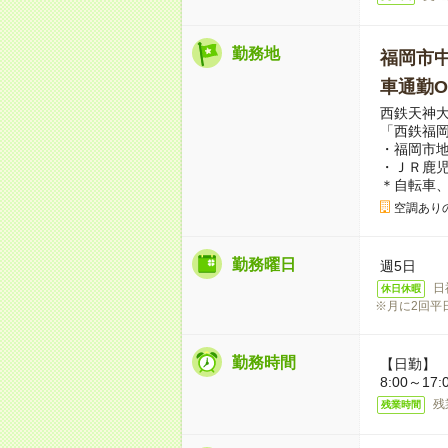
勤務地
福岡市
車通勤O
西鉄天神大
「西鉄福岡
・福岡市
・ＪＲ鹿児
＊自転車、
空調ありの
勤務曜日
週5日
日
休日休暇
※月に2回平
勤務時間
【日勤】
8:00～17
残
残業時間