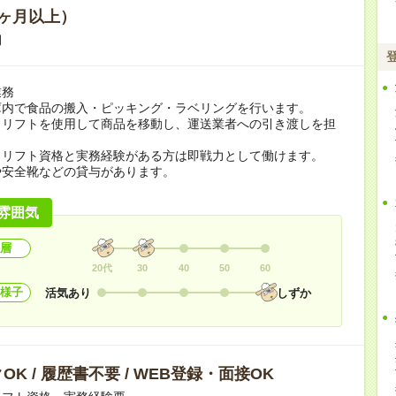
ヶ月以上）
期
業務
庫内で食品の搬入・ピッキング・ラベリングを行います。
クリフトを使用して商品を移動し、運送業者への引き渡しを担
。
クリフト資格と実務経験がある方は即戦力として働けます。
や安全靴などの貸与があります。
雰囲気
層
20代
30
40
50
60
様子
活気あり
しずか
OK / 履歴書不要 / WEB登録・面接OK