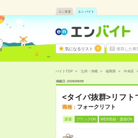
エン派遣
エン バイト
0
気になるリスト
保存した希
バイトTOP
九州・沖縄
福岡県
中央区
掲載日 :
2026
/
08
/
06
<タイパ抜群>リフト
フォークリフト
職種：
派遣
ブランクOK
WEB登録・面接OK