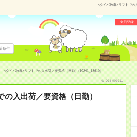
<タイパ抜群>リフトでの入
会員登録
望条件
<タイパ抜群>リフトでの入出荷／要資格（日勤）(10241_18610）
No.D58-009511
での入出荷／要資格（日勤）