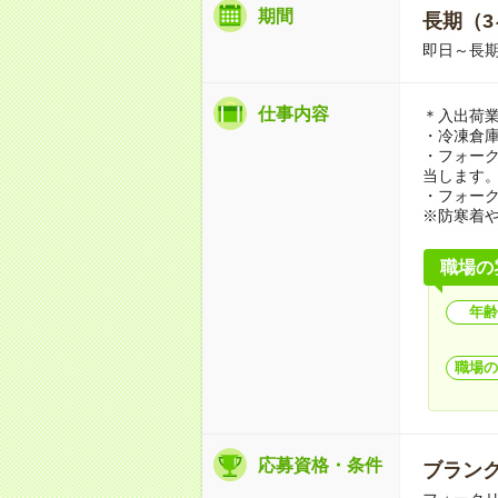
期間
長期（3
即日～長
仕事内容
＊入出荷
・冷凍倉
・フォー
当します
・フォー
※防寒着
職場の
年齢
職場の
応募資格・条件
ブランク