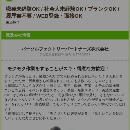
職種未経験OK / 社会人未経験OK / ブランクOK /
履歴書不要 / WEB登録・面接OK
未経験可
派遣会社情報
パーソルファクトリーパートナーズ株式会社
労働者派遣事業許可番号:派27-300523
モクモク作業をすることがスキ・得意な方歓迎！
ブランクがあったり、経験がない方でも始められるお仕事がたくさんありま
す！そのため、異業種から転職されている方も多数いらっしゃいます。
＼前職はこのような方が！／例えば…事務、販売、営業、ホテルの清掃員、
コンビニ店員、イベント運営スタッフ、単発・短期スタッフ、英語の先生
etc…はじめての製造ワークだと、聞き慣れない用語や見たこともないマシン
などわからないことも多いかもしれませんが、ノウハウが詰まった研修メニ
ューを行い、OJT（実践練習）でモノづくりについてじっくり学んでいただけ
ます。
「長期安定して稼ぎたい」「モノづくりに興味がある」「新しいことを始め
たい」そんな方はぜひ応募ください♪