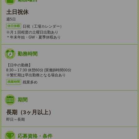
土日祝休
週5日
日祝（工場カレンダー）
休日休暇
※月１回程度の土曜日出勤あり
＊年末年始・GW・夏季休暇あり
勤務時間
【日中の勤務】
8:30～17:30 休憩60分 [実働]8時間00分
※繁忙期は早出勤務となる場合あり
残業多め
残業時間
期間
長期（3ヶ月以上）
即日～長期
応募資格・条件