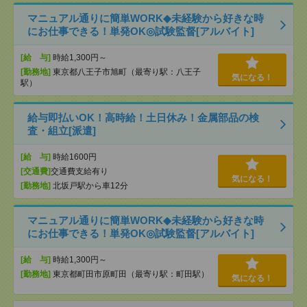
マニュアル通りに簡単WORK◆未経験から好きな時
にお仕事できる！単発OK◎試験監督[アルバイト]
[給 与]
時給1,300円～
[勤務地]
東京都八王子市旭町（最寄り駅：八王子
気になる！
駅）
給与即払いOK！高時給！土日休み！金属部品の検
査・組立[派遣]
[給 与]
時給1600円
[交通費]
交通費支給有り
気になる！
[勤務地]
北坂戸駅から車12分
マニュアル通りに簡単WORK◆未経験から好きな時
にお仕事できる！単発OK◎試験監督[アルバイト]
[給 与]
時給1,300円～
[勤務地]
東京都町田市原町田（最寄り駅：町田駅）
気になる！