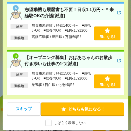
志望動機も履歴書も不要！日収1.1万円～＊未
応募ページへ
経験OKの介護[派遣]
無資格未経験：時給1400円～ ■週払
給与
いOK ■扶養内OK ■日収1万1200円
気になる！
以上
高幡不動駅 / 豊田駅 / 万願寺駅 / …
気になる!
勤務地
シェア
ツイート
ブックマーク
【オープニング募集】おばあちゃんのお散歩
付き添いも仕事の1つ[派遣]
無資格未経験：時給1500円～ ■週払
給与
あなたの閲覧履歴からの
いOK ■扶養内OK ■日収1万2000円
おすすめ
以上
巣鴨駅 / 目白駅 / 北池袋駅 / …
気になる!
勤務地
志望動機も履歴書も不要！日収1.1万円～＊未経験OK
スキップ
どちらも気になる！
の介護[派遣]
しばらく表示しない
[給 与]
無資格未経験：時給1400円～ ■週払い
OK ■扶養内OK ■日収1万1200円以上