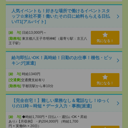
人気イベントも！好きな場所で働けるイベントスタ
ッフ☆来社不要！働いたその日に給料もらえる日払
い/T1[アルバイト]
[給 与]
日給13,000円～
[勤務地]
東京都八王子市明神町（最寄り駅：京王八
気になる！
王子駅）
給与即払いOK！高時給！日勤のお仕事！梱包・ピッ
キング[派遣]
[給 与]
時給1340円
[交通費]
交通費支給有り
気になる！
[勤務地]
宇都宮駅から車10分
【完全在宅！】難しい業務なし＆電話なし！ゆっく
りの11時～時短＊データ入力・事務[派遣]
[給 与]
◆時給1,700円＊日払い・週払いOK＊昇給
あり♪【月収例】 ・約204,000円 （時給1,700
円 × 実働6h × 20日）