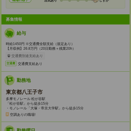
職場の様子
活気あり
しずか
募集情報
給与
時給1450円 ※交通費全額支給（規定あり）
【月収例】26.8万円（20日勤務＋残業20h）
交通費別途支給あり
交通費支給あり
交通費
勤務地
東京都八王子市
多摩モノレール 松が谷駅
「松が谷駅」から徒歩15分
・モノレール「大塚・帝京大学駅」から徒歩15分
空調ありの職場!
勤務曜日