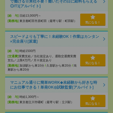
で働ける☆来社不要！働いたその日に給料もらえる
◎/T1[アルバイト]
[給 与]
日給13,000円～
[勤務地]
東京都町田市原町田（最寄り駅：町田駅）
気になる！
スピードよりも丁寧に！未経験OK！作業はカンタン
×完全座り[派遣]
[給 与]
時給1500円
[交通費]
実費支給／当社規定あり。通勤交通費実費
支払／上限4万円／月※規定あり
気になる！
[勤務地]
加須駅から車10分
/
久喜駅から車20分
/
鴻
巣駅から車20分
マニュアル通りに簡単WORK◆未経験から好きな時
にお仕事できる！単発OK◎試験監督[アルバイト]
[給 与]
時給1,300円～
[勤務地]
東京都立川市曙町（最寄り駅：立川駅）
気になる！