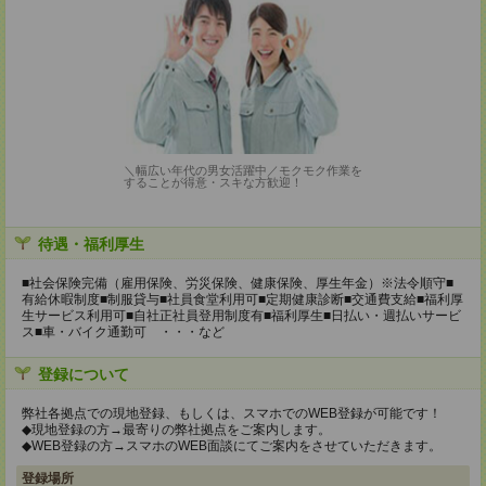
＼幅広い年代の男女活躍中／モクモク作業を
することが得意・スキな方歓迎！
待遇・福利厚生
■社会保険完備（雇用保険、労災保険、健康保険、厚生年金）※法令順守■
有給休暇制度■制服貸与■社員食堂利用可■定期健康診断■交通費支給■福利厚
生サービス利用可■自社正社員登用制度有■福利厚生■日払い・週払いサービ
ス■車・バイク通勤可 ・・・など
登録について
弊社各拠点での現地登録、もしくは、スマホでのWEB登録が可能です！
◆現地登録の方→最寄りの弊社拠点をご案内します。
◆WEB登録の方→スマホのWEB面談にてご案内をさせていただきます。
登録場所