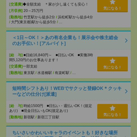
[交通費]
◆全額支給 ＊家が少し遠くても安心！
気になる！
[月収例]
20～25万円
[勤務地]
竹芝駅から徒歩2分
/
浜松町駅から徒歩4分
/
大門(東京都)駅から徒歩5分
/
…
＜1日～OK！＞あの有名企業も！展示会や株主総会
のお手伝い！[アルバイト]
[給 与]
■日給16,840円～ ■日払いOK ■実働3時
間5,120円のお仕事あります！
[交通費]
一部支給
気になる！
[勤務地]
東京駅
/
水道橋駅
/
有楽町駅
/
…
短時間シフトあり！WEBでサクッと登録OK＊クッキ
ーなどの仕分け[派遣]
[給 与]
時給1500円 ■日払い・週払いOK！(規定
あり) ■現金日払いもOK(規定あり)
気になる！
[勤務地]
新宿駅
/
新宿三丁目駅
ちいさいかわいいキャラのイベントも！好きな場所