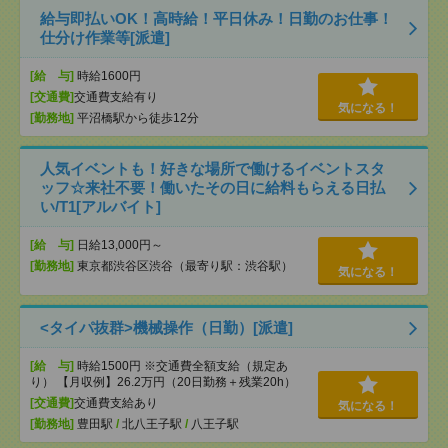
給与即払いOK！高時給！平日休み！日勤のお仕事！
仕分け作業等[派遣]
[給 与]
時給1600円
[交通費]
交通費支給有り
気になる！
[勤務地]
平沼橋駅から徒歩12分
人気イベントも！好きな場所で働けるイベントスタ
ッフ☆来社不要！働いたその日に給料もらえる日払
い/T1[アルバイト]
[給 与]
日給13,000円～
[勤務地]
東京都渋谷区渋谷（最寄り駅：渋谷駅）
気になる！
<タイパ抜群>機械操作（日勤）[派遣]
[給 与]
時給1500円 ※交通費全額支給（規定あ
り） 【月収例】26.2万円（20日勤務＋残業20h）
[交通費]
交通費支給あり
気になる！
[勤務地]
豊田駅
/
北八王子駅
/
八王子駅