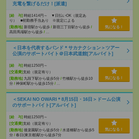
充電を繋げるだけ！[派遣]
[給 与]
時給1414円～ ▼日払いOK（規定あ
り） ■初勤務手当あり ※規定による
[勤務地]
新宿駅から徒歩
/
新宿三丁目駅から徒歩
/
気になる！
高田馬場駅から徒歩
/
…
＜日本を代表するバンド＊サカナクション＞ツアー
公演のサポートバイト＠日本武道館[アルバイト]
[給 与]
時給1250円～
[交通費]
支給（規定有り）
気になる！
[勤務地]
九段下駅から徒歩5分
/
竹橋駅から徒歩10
分
/
神保町駅から徒歩15分
/
…
＜SEKAI NO OWARI＊8月15日・16日＞ドーム公演
のサポートバイト[アルバイト]
[給 与]
時給1250円～
[交通費]
支給（規定有り）
気になる！
[勤務地]
後楽園駅から徒歩5分
/
水道橋駅から徒歩5
分
/
春日(東京都)駅から徒歩7分