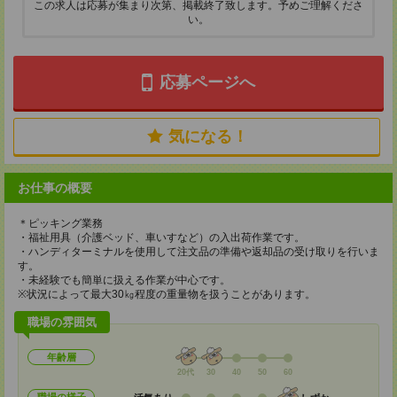
この求人は応募が集まり次第、掲載終了致します。予めご理解くださ
い。
応募ページへ
気になる！
お仕事の概要
＊ピッキング業務
・福祉用具（介護ベッド、車いすなど）の入出荷作業です。
・ハンディターミナルを使用して注文品の準備や返却品の受け取りを行いま
す。
・未経験でも簡単に扱える作業が中心です。
※状況によって最大30㎏程度の重量物を扱うことがあります。
職場の雰囲気
年齢層
20代
30
40
50
60