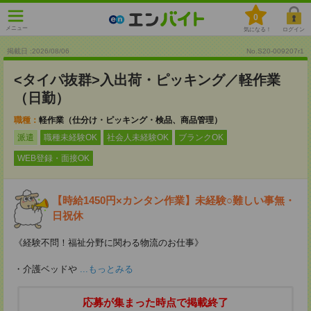
0
メニュー
気になる！
ログイン
掲載日 :2026
/
08
/
06
No.S20-009207r1
<タイパ抜群>入出荷・ピッキング／軽作業
（日勤）
職種：
軽作業（仕分け・ピッキング・検品、商品管理）
派遣
職種未経験OK
社会人未経験OK
ブランクOK
WEB登録・面接OK
【時給1450円×カンタン作業】未経験○難しい事無・
日祝休
《経験不問！福祉分野に関わる物流のお仕事》
・介護ベッドや
...もっとみる
応募が集まった時点で掲載終了