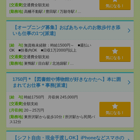
[交通費]
交通費全額支給
気になる！
[勤務地]
高幡不動駅
/
豊田駅
/
万願寺駅
/
…
【オープニング募集】おばあちゃんのお散歩付き添
いも仕事の1つ[派遣]
[給 与]
無資格未経験：時給1500円～ ■週払い
OK ■扶養内OK ■日収1万2000円以上
[交通費]
交通費全額支給
気になる！
[勤務地]
巣鴨駅
/
目白駅
/
北池袋駅
/
…
1750円＊【図書館や博物館が好きなかたへ】本に囲
まれてお仕事＊事務[派遣]
[給 与]
時給1750円 月収例 245,000円
[交通費]
全額支給
[月収例]
20～25万円
気になる！
[勤務地]
東所沢駅から徒歩10分
/
所沢駅から民間バ
ス12分
【シフト自由・現金手渡しOK】iPhoneなどスマホの