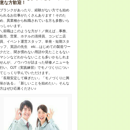
意な方歓迎！
ブランクがあったり、経験がない方でも始め
られるお仕事がたくさんあります！そのた
め、異業種から転職されている方も多数いら
っしゃいます。
＼前職はこのような方が！／例えば…事務、
販売、営業、ホテルの清掃員、コンビニ店
員、イベント運営スタッフ、単発・短期スタ
ッフ、英語の先生 etc…はじめての製造ワー
クだと、聞き慣れない用語や見たこともない
マシンなどわからないことも多いかもしれま
せんが、ノウハウが詰まった研修メニューを
行い、OJT（実践練習）でモノづくりについ
てじっくり学んでいただけます。
「長期安定して稼ぎたい」「モノづくりに興
味がある」「新しいことを始めたい」そんな
方はぜひ応募ください♪