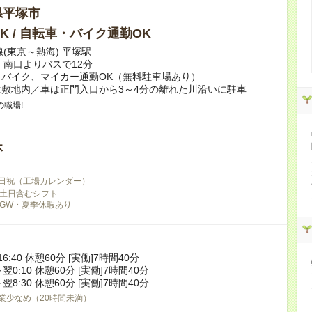
県平塚市
K / 自転車・バイク通勤OK
線(東京～熱海) 平塚駅
」南口よりバスで12分
バイク、マイカー通勤OK（無料駐車場あり）
敷地内／車は正門入口から3～4分の離れた川沿いに駐車
職場!
休
日祝（工場カレンダー）
土日含むシフト
GW・夏季休暇あり
16:40 休憩60分 [実働]7時間40分
～翌0:10 休憩60分 [実働]7時間40分
～翌8:30 休憩60分 [実働]7時間40分
業少なめ（20時間未満）