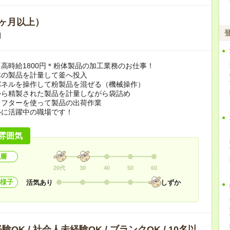
ヶ月以上）
期
高時給1800円＊粉体製品の加工業務のお仕事！
体の製品を計量して釜へ投入
パネルを操作して粉製品を混ぜる（機械操作）
から精製された製品を計量しながら袋詰め
リフターを使って製品の出荷作業
心に活躍中の職場です！
雰囲気
層
20代
30
40
50
60
様子
活気あり
しずか
OK / 社会人未経験OK / ブランクOK / 10名以