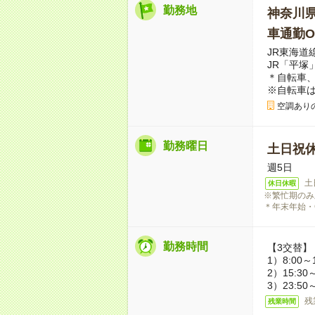
勤務地
神奈川
車通勤O
JR東海道
JR「平塚
＊自転車、
※自転車は
空調ありの
勤務曜日
土日祝
週5日
土
休日休暇
※繁忙期のみ
＊年末年始・
勤務時間
【3交替】
1）8:00～
2）15:30
3）23:50
残
残業時間