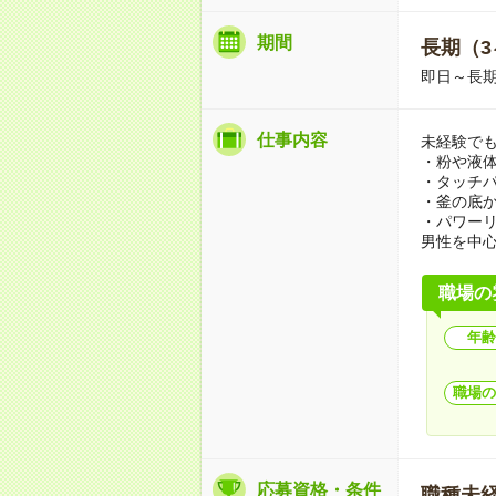
期間
長期（3
即日～長
仕事内容
未経験でも
・粉や液
・タッチ
・釜の底
・パワー
男性を中
職場の
年齢
職場の
応募資格・条件
職種未経験