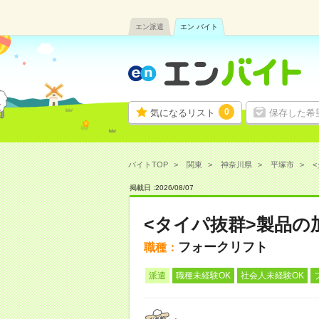
エン派遣
エン バイト
0
気になるリスト
保存した希
バイトTOP
関東
神奈川県
平塚市
<
掲載日 :
2026
/
08
/
07
<タイパ抜群>製品の
フォークリフト
職種：
派遣
職種未経験OK
社会人未経験OK