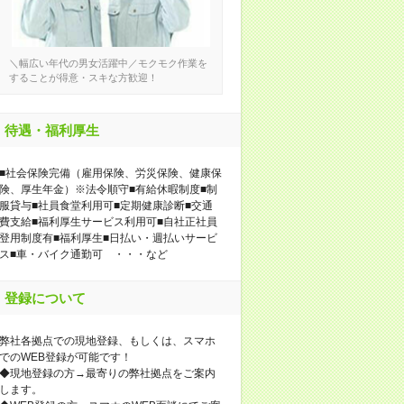
＼幅広い年代の男女活躍中／モクモク作業を
することが得意・スキな方歓迎！
待遇・福利厚生
■社会保険完備（雇用保険、労災保険、健康保
険、厚生年金）※法令順守■有給休暇制度■制
服貸与■社員食堂利用可■定期健康診断■交通
費支給■福利厚生サービス利用可■自社正社員
登用制度有■福利厚生■日払い・週払いサービ
ス■車・バイク通勤可 ・・・など
登録について
弊社各拠点での現地登録、もしくは、スマホ
でのWEB登録が可能です！
◆現地登録の方→最寄りの弊社拠点をご案内
します。