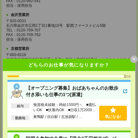
FAX：0120-992-541
担当：採用担当
金沢営業所
〒920-0031
石川県金沢市広岡1丁目1番地10号 駅西ファーストビル5階
TEL：0120-709-707
FAX：0120-709-762
担当：採用担当
京都営業所
〒600-8216
×
京都府京都市下京区新町通七条下ル東塩小路町593番地 トラスコクリスタ
ルビル7階
どちらのお仕事が気になりますか？
TEL：0120-709-707
FAX：0120-709-751
1
/10
担当：採用担当
大阪営業所
【オープニング募集】おばあちゃんのお散歩
〒530-0017
付き添いも仕事の1つ[派遣]
大阪府大阪市北区角田町8番1号 大阪梅田ツインタワーズ・ノース34階
TEL：0120-995-985
無資格未経験：時給1500円～ ■週払
給与
FAX：0120-992-568
いOK ■扶養内OK ■日収1万2000円
担当：採用担当
以上
巣鴨駅 / 目白駅 / 北池袋駅 / …
気になる!
勤務地
神戸営業所
〒650-0044
兵庫県神戸市中央区東川崎町1丁目3番3号 神戸ハーバーランドセンタービ
ル18階