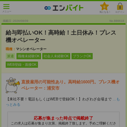
0
メニュー
気になる！
ログイン
掲載日 :2026
/
08
/
09
No.886618
給与即払いOK！高時給！土日休み！プレス
機オペレーター
職種：
マシンオペレーター
派遣
職種未経験OK
社会人未経験OK
ブランクOK
WEB登録・面接OK
直接雇用の可能性あり。高時給1600円。プレス機オ
ペレーター：浦安市
【来社不要！電話もしくはWEBで登録OK！】わざわざ会場まで
...も
っとみる
応募が集まった時点で掲載終了
この求人は応募が集まり次第、掲載終了致します。予めご理解くださ