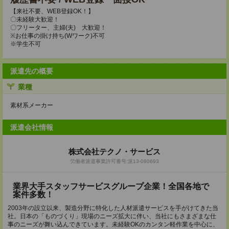
【来社不要、WEB登録OK！】
〇未経験大歓迎！
〇フリーター、主婦(夫) 大歓迎！
※お仕事の掛け持ち(Wワーク)不可
※学生不可
派遣先の概要
業種
素材系メーカー
派遣会社情報
株式会社テクノ・サービス
労働者派遣事業許可番号:派13-080693
業界大手スタッフサービスグループ企業！全国各地で
案件多数！
2003年の設立以来、製造分野に特化した人材派遣サービスを手がけてきた当
社。日本の「ものづくり」現場のニーズ拡大に伴い、当社にもさまざまな仕
事のニーズが舞い込んできています。未経験OKのカンタン軽作業を中心に、