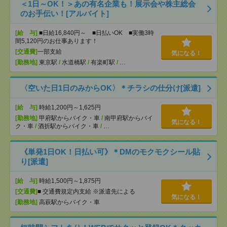
＜1日～OK！＞あの有名企業も！展示会や株主総会
のお手伝い！[アルバイト]
[給 与]
■日給16,840円～ ■日払いOK ■実働3時
間5,120円のお仕事あります！
[交通費]
一部支給
気になる！
[勤務地]
東京駅
/
水道橋駅
/
有楽町駅
/
…
〈空いた日1日のみからOK〉＊チラシの仕分け[派遣]
[給 与]
時給1,200円～1,625円
[勤務地]
甲府駅からバイク・車
/
南甲府駅からバイ
気になる！
ク・車
/
酒折駅からバイク・車
/
…
《単発1日OK！日払い可》＊DMのモクモクシール貼
り[派遣]
[給 与]
時給1,500円～1,875円
[交通費]
■ 交通費規定内支給 ※派遣先による
気になる！
[勤務地]
高萩駅からバイク・車