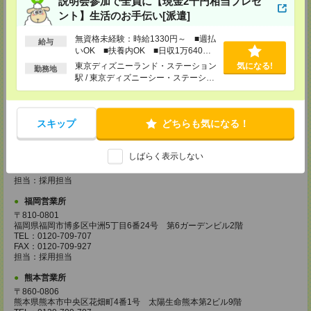
説明会参加で全員に【現金2千円相当プレゼ
TEL：0120-995-984
ント】生活のお手伝い[派遣]
FAX：0120-709-785
担当：採用担当
無資格未経験：時給1330円～ ■週払
給与
広島営業所
いOK ■扶養内OK ■日収1万640円
以上
〒730-0031
東京ディズニーランド・ステーション
気になる!
勤務地
広島県広島市中区紙屋町2丁目1番地22号 広島興銀ビル11階
駅 / 東京ディズニーシー・ステーショ
TEL：0120-709-707
ン駅 / リゾートゲートウェイ・ステー
FAX：0120-934-504
ション駅 / …
担当：採用担当
スキップ
どちらも気になる！
松山営業所
〒790-0003
愛媛県松山市三番町7丁目1番地21号 ジブラルタ生命松山ビル8階
しばらく表示しない
TEL：0120-709-707
FAX：0120-709-890
担当：採用担当
福岡営業所
〒810-0801
福岡県福岡市博多区中洲5丁目6番24号 第6ガーデンビル2階
TEL：0120-709-707
FAX：0120-709-927
担当：採用担当
熊本営業所
〒860-0806
熊本県熊本市中央区花畑町4番1号 太陽生命熊本第2ビル9階