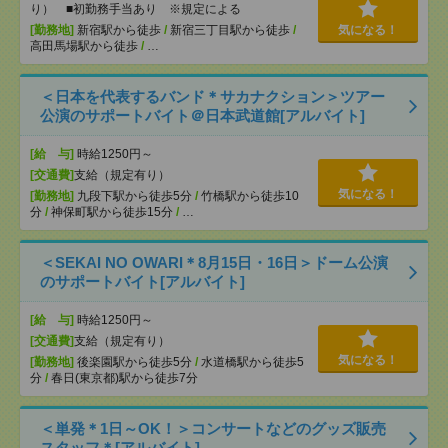
り） ■初勤務手当あり ※規定による
[勤務地]
新宿駅から徒歩
/
新宿三丁目駅から徒歩
/
気になる！
高田馬場駅から徒歩
/
…
＜日本を代表するバンド＊サカナクション＞ツアー
公演のサポートバイト＠日本武道館[アルバイト]
[給 与]
時給1250円～
[交通費]
支給（規定有り）
気になる！
[勤務地]
九段下駅から徒歩5分
/
竹橋駅から徒歩10
分
/
神保町駅から徒歩15分
/
…
＜SEKAI NO OWARI＊8月15日・16日＞ドーム公演
のサポートバイト[アルバイト]
[給 与]
時給1250円～
[交通費]
支給（規定有り）
気になる！
[勤務地]
後楽園駅から徒歩5分
/
水道橋駅から徒歩5
分
/
春日(東京都)駅から徒歩7分
＜単発＊1日～OK！＞コンサートなどのグッズ販売
スタッフ＊[アルバイト]