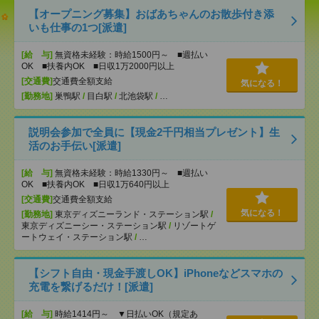
【オープニング募集】おばあちゃんのお散歩付き添
いも仕事の1つ[派遣]
[給 与]
無資格未経験：時給1500円～ ■週払い
OK ■扶養内OK ■日収1万2000円以上
[交通費]
交通費全額支給
気になる！
[勤務地]
巣鴨駅
/
目白駅
/
北池袋駅
/
…
説明会参加で全員に【現金2千円相当プレゼント】生
活のお手伝い[派遣]
[給 与]
無資格未経験：時給1330円～ ■週払い
OK ■扶養内OK ■日収1万640円以上
[交通費]
交通費全額支給
気になる！
[勤務地]
東京ディズニーランド・ステーション駅
/
東京ディズニーシー・ステーション駅
/
リゾートゲ
ートウェイ・ステーション駅
/
…
【シフト自由・現金手渡しOK】iPhoneなどスマホの
充電を繋げるだけ！[派遣]
[給 与]
時給1414円～ ▼日払いOK（規定あ