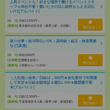
人気イベントも！好きな場所で働けるイベントスタ
ッフ☆来社不要！働いたその日に給料もらえる日払
い/T1[アルバイト]
[給 与]
日給13,000円～
[勤務地]
東京都渋谷区渋谷（最寄り駅：渋谷駅）
気になる！
座り仕事！給与即払いOK！高時給！組立・検査業務
など[派遣]
[給 与]
時給2000円
[交通費]
交通費支給有り
気になる！
[勤務地]
三咲駅からバス20分
＼入社祝い金有／日給12，500円★自社案件で年間通
して安定★日給全額保証＆週払いOK★履歴書不要
★[アルバイト]
[給 与]
日給12,500円～
[勤務地]
千葉県浦安市入船（最寄り駅：新浦安駅）
気になる！