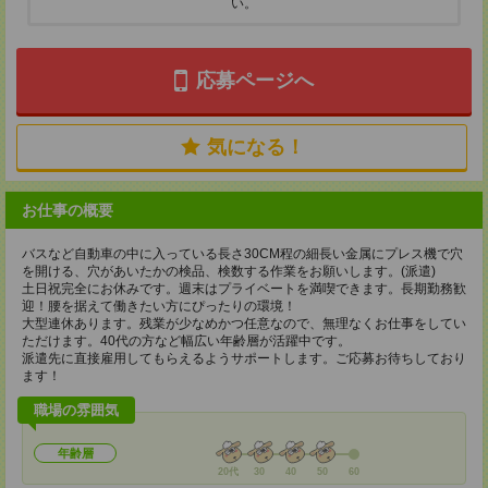
い。
応募ページへ
気になる！
お仕事の概要
バスなど自動車の中に入っている長さ30CM程の細長い金属にプレス機で穴
を開ける、穴があいたかの検品、検数する作業をお願いします。(派遣)
土日祝完全にお休みです。週末はプライベートを満喫できます。長期勤務歓
迎！腰を据えて働きたい方にぴったりの環境！
大型連休あります。残業が少なめかつ任意なので、無理なくお仕事をしてい
ただけます。40代の方など幅広い年齢層が活躍中です。
派遣先に直接雇用してもらえるようサポートします。ご応募お待ちしており
ます！
職場の雰囲気
年齢層
20代
30
40
50
60