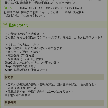
接の資格取得/講習料・受験料補助あり ※当社規定による
速払い制度あり！＜勤務実績に応じてお支払い＞
ポイント！
お気軽に当社担当までお問い合わせください。※当社規定あり
※原則月払いでの給与支払です。
登録について
＜ご登録済みの方も大歓迎！＞
ご応募からお仕事開始までがスムーズです。最短翌日からお仕事スタート！
＜はじめての方はこちら＞
Step1 履歴書・証明写真不要で登録できます。
・オンライン登録（5分程度）
・電話登録（20分程度）
・来場登録（1時間30分程度）
Step2 あなたにピッタリのお仕事をご案内
Step3 就業前の職場見学
Step4 雇用契約＆お仕事スタート
持ち物
・ご本人様確認用の書類（運転免許証、国民健康保険証、住民票など）
・印鑑（登録書類に必要)
・職務経歴メモ（登録手続きがスムーズになります）
※来場登録の場合※
所要時間