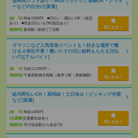
短時間シフトあり！WEBでサクッと登録OK＊クッキ
ーなどの仕分け[派遣]
[給 与]
時給1500円 ■日払い・週払いOK！(規定
あり) ■現金日払いもOK(規定あり)
気になる！
[勤務地]
新宿駅
/
新宿三丁目駅
サマソニなど人気音楽イベントも！好きな場所で働
ける☆来社不要！働いたその日に給料もらえる日払
い/T1[アルバイト]
[給 与]
日給12,000円～
[勤務地]
千葉県船橋市西船（最寄り駅：西船橋駅）
気になる！
給与即払いOK！高時給！土日休み！ピッキング作業
など[派遣]
[給 与]
時給1400円
[交通費]
交通費支給有り
気になる！
[勤務地]
市川塩浜駅から徒歩7分