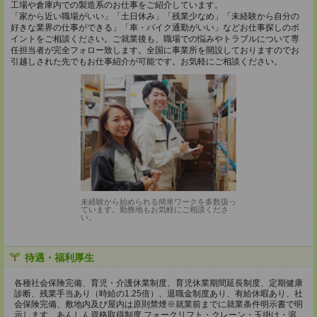
工場や倉庫内での製造系のお仕事をご紹介しています。
「家から近い職場がいい」「土日休み」「残業少なめ」「未経験から自分の
好きな業界の仕事ができる」「車・バイク通勤がいい」などお仕事探しのポ
イントをご相談ください。ご就業後も、職場での悩みやトラブルについて専
任担当者が完全フォロー致します。全国に事業所を開設しておりますのでお
引越しされた先でもお仕事紹介が可能です。お気軽にご相談ください。
未経験から始められる簡単ワークを多数扱っ
ています。勤務地もお気軽にご相談くださ
い。
待遇・福利厚生
各種社会保険完備、育児・介護休業制度、育児休業期間延長制度、定期健康
診断、残業手当あり（時給の1.25倍）、退職金制度あり、有給休暇あり、社
会保険完備、敷地内及び屋内は原則禁煙※就業前までに就業条件明示書で明
示します、あんしん資格取得制度 フォークリフト・クレーン・玉掛け・溶