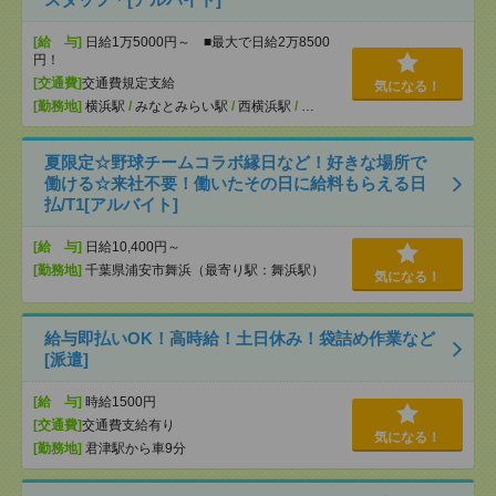
[給 与]
日給1万5000円～ ■最大で日給2万8500
円！
[交通費]
交通費規定支給
気になる！
[勤務地]
横浜駅
/
みなとみらい駅
/
西横浜駅
/
…
夏限定☆野球チームコラボ縁日など！好きな場所で
働ける☆来社不要！働いたその日に給料もらえる日
払/T1[アルバイト]
[給 与]
日給10,400円～
[勤務地]
千葉県浦安市舞浜（最寄り駅：舞浜駅）
気になる！
給与即払いOK！高時給！土日休み！袋詰め作業など
[派遣]
[給 与]
時給1500円
[交通費]
交通費支給有り
気になる！
[勤務地]
君津駅から車9分